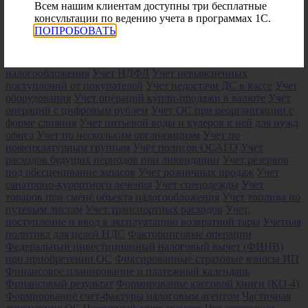
Всем нашим клиентам доступны три бесплатные
платы, НДФЛ и страховых взносов при смене объекта
консультации по ведению учета в программах 1С.
налогообложения УСН
Учет затрат на ДМС
Учет и
ПОПРОБОВАТЬ
корректировка остатков в ЕГАИС
Учет канцтоваров
Учет
майнинга криптовалюты
Учет малоценных объектов
Учет
материалов
Учет материалов при смене объекта
налогообложения
Учет НДФЛ
Учет невыясненных
поступлений от покупателей
Учет недостачи ДС в кассе
Учет
оборудования
Учет операций купли-продажи в валюте
Учет
операций с цифровым рублем
Учет ОС при реорганизации с
форме слияния
Учет питьевой воды и кулеров к ней для нужд
офиса
Учет по нескольким органазициям
Учет по
номенклатурным группам
Учёт полисов ОСАГО
Учет
расходов будущих периодов при ликвидации
Учет резервов
под обесценивание запасов
Учет розничных продаж
Учет
санаторно-курортного лечения
Учет спецодежды
Учет
товаров при смене объекта налогообложения
Учет топлива по
путевым листам
Учет транспортных расходов
Учет,
поступление и ввод в эксплуатацию возвратной тары
Учетная
политика для целей НДС
Факторинговые операции
Федеральный инвестиционный налоговый вычет (ФИНВ)
при приобретении ОС
Фиксированные страховые взносы ИП
Финансовое планирование и платежный календарь
Финансовый результат
Формирование кассовой книги (КО-4)
Формирование счет-фактуры налоговым агентом
Частичная