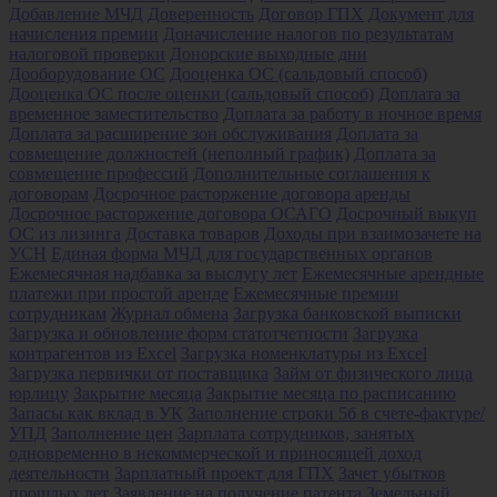
Добавление МЧД
Доверенность
Договор ГПХ
Документ для
начисления премии
Доначисление налогов по результатам
налоговой проверки
Донорские выходные дни
Дооборудование ОС
Дооценка ОС (сальдовый способ)
Дооценка ОС после оценки (сальдовый способ)
Доплата за
временное заместительство
Доплата за работу в ночное время
Доплата за расширение зон обслуживания
Доплата за
совмещение должностей (неполный график)
Доплата за
совмещение профессий
Дополнительные соглашения к
договорам
Досрочное расторжение договора аренды
Досрочное расторжение договора ОСАГО
Досрочный выкуп
ОС из лизинга
Доставка товаров
Доходы при взаимозачете на
УСН
Единая форма МЧД для государственных органов
Ежемесячная надбавка за выслугу лет
Ежемесячные арендные
платежи при простой аренде
Ежемесячные премии
сотрудникам
Журнал обмена
Загрузка банковской выписки
Загрузка и обновление форм статотчетности
Загрузка
контрагентов из Excel
Загрузка номенклатуры из Excel
Загрузка первички от поставщика
Займ от физического лица
юрлицу
Закрытие месяца
Закрытие месяца по расписанию
Запасы как вклад в УК
Заполнение строки 5б в счете-фактуре/
УПД
Заполнение цен
Зарплата сотрудников, занятых
одновременно в некоммерческой и приносящей доход
деятельности
Зарплатный проект для ГПХ
Зачет убытков
прошлых лет
Заявление на получение патента
Земельный