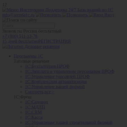
12
Инструкции
Поддержка 24/7
База знаний по 1С
info@arenda1c.ru
Вход
Звонок по России бесплатный
+7 (800) 511-13-78
15 дней бесплатно
РЕГИСТРАЦИЯ
Программы 1С
Типовые решения
1С:Бухгалтерия ПРОФ
1С:Зарплата и управление персоналом ПРОФ
1С:Управление торговлей ПРОФ
1С:Комплексная автоматизация
1С:Управление нашей фирмой
Смотреть все >
1С:Фреш
1С:Садовод
1С:МДЛП
1С:CRM
1С:Касса
1С:Управление нашей строительной фирмой