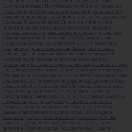
безналичных денежных средств по кредиту или займу
Поступление товара
Поступление услуг
Прием товаров на
комиссию
Прием товаров на ответхранение
Приобретение
товаров у поставщика
Приобретение товаров/услуг в валюте
Приходный кассовый ордер
Причины возникновения
претензий
Проведение опросов
Продажа в рассрочку
Продажа валюты
Продажа набора номенклатуры
Продажа
товаров хранителю
Работа с валютой (настройки, курсы,
счета, касса)
Работа с самозанятыми в 1С:УТ
Разделение
складов при одной номенклатуре
Размещение товара в
ячейках адресного склада
Рассылка отчетов
Расходный
кассовый ордер
Расходы по доставке
Расхождения с
поставщиком
Расчеты и сверка с клиентами
Расчеты и сверка
с поставщиками
Реализация и возврат комиссионного товара
Реализация по нескольким заказам клиента
Реализация товара
с ордерного склада
Реализация товаров/услуг в валюте
Роли
контактных лиц
Ручные скидки
Сборка и разборка товаров
Сведения о предприятии
Сегментирование клиентов
Синхронизация данных 1УТ и 1С БП
Соглашения о закупке
Создание видов цен
Создание договоров с клиентами
Создание зон доставки курьеров
Создание источников
данных планирования
Создание кассы ККМ
Создание
номенклатуры
Создание номенклатуры со статусом "Не
годен"
Создание поручений экспедиторам
Создание
претензии
Создание сделки
Создание склада
Создание