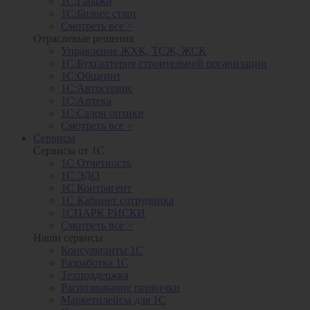
1С:Гаражи
1С:Бизнес старт
Смотреть все >
Отраслевые решения
Управление ЖХК, ТСЖ, ЖСК
1С:Бухгалтерия строительной организации
1С:Общепит
1С:Автосервис
1С:Аптека
1С:Салон оптики
Смотреть все >
Сервисы
Сервисы от 1С
1С Отчетность
1С ЭДО
1С Контрагент
1С Кабинет сотрудника
1СПАРК РИСКИ
Смотреть все >
Наши сервисы
Консультанты 1С
Разработка 1С
Техподдержка
Распознавание первички
Маркетплейсы для 1С