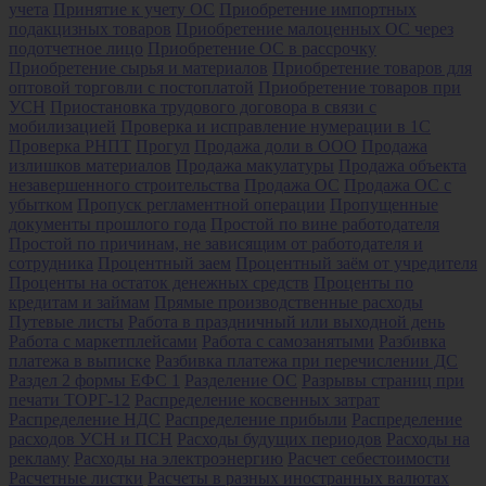
учета
Принятие к учету ОС
Приобретение импортных
подакцизных товаров
Приобретение малоценных ОС через
подотчетное лицо
Приобретение ОС в рассрочку
Приобретение сырья и материалов
Приобретение товаров для
оптовой торговли с постоплатой
Приобретение товаров при
УСН
Приостановка трудового договора в связи с
мобилизацией
Проверка и исправление нумерации в 1С
Проверка РНПТ
Прогул
Продажа доли в ООО
Продажа
излишков материалов
Продажа макулатуры
Продажа объекта
незавершенного строительства
Продажа ОС
Продажа ОС с
убытком
Пропуск регламентной операции
Пропущенные
документы прошлого года
Простой по вине работодателя
Простой по причинам, не зависящим от работодателя и
сотрудника
Процентный заем
Процентный заём от учредителя
Проценты на остаток денежных средств
Проценты по
кредитам и займам
Прямые производственные расходы
Путевые листы
Работа в праздничный или выходной день
Работа с маркетплейсами
Работа с самозанятыми
Разбивка
платежа в выписке
Разбивка платежа при перечислении ДС
Раздел 2 формы ЕФС 1
Разделение ОС
Разрывы страниц при
печати ТОРГ-12
Распределение косвенных затрат
Распределение НДС
Распределение прибыли
Распределение
расходов УСН и ПСН
Расходы будущих периодов
Расходы на
рекламу
Расходы на электроэнергию
Расчет себестоимости
Расчетные листки
Расчеты в разных иностранных валютах