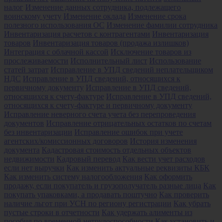
налог
Изменение данных сотрудника, подлежащего
воинскому учету
Изменение оклада
Изменение срока
полезного использования ОС
Изменение фамилии сотрудника
Инвентаризация расчетов с контрагентами
Инвентаризация
товаров
Инвентаризация товаров (продажа излишков)
Интеграция с облачной кассой
Исключение товаров из
прослеживаемости
Исполнительный лист
Использование
статей затрат
Исправление в УПД сведений неплательщиком
НДС
Исправление в УПД сведений, относящихся к
первичному документу
Исправление в УПД сведений,
относящихся к счету-фактуре
Исправление в УПД сведений,
относящихся к счету-фактуре и первичному документу
Исправление неверного счета учета без перепроведения
документов
Исправление отрицательных остатков по счетам
без инвентаризации
Исправление ошибок при учете
агентских/комиссионных договоров
История изменения
документа
Кадастровая стоимость отдельных объектов
недвижимости
Кадровый перевод
Как вести учет расходов
если нет выручки
Как изменить актуальные реквизиты КБК
Как изменить систему налогообложения
Как оформить
продажу, если покупатель и грузополучатель разные лица
Как
покупать упаковками, а продавать поштучно
Как проверить
наличие льгот при УСН по региону регистрации
Как убрать
пустые строки в отчетности
Как удержать алименты из
пособия по временной нетрудоспособности
Как установить и