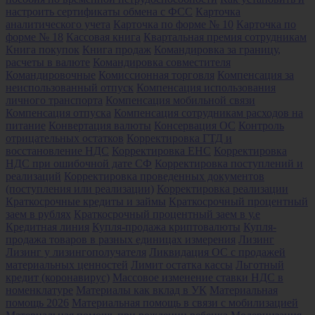
настроить сертификаты обмена с ФСС
Карточка
аналитического учета
Карточка по форме № 10
Карточка по
форме № 18
Кассовая книга
Квартальная премия сотрудникам
Книга покупок
Книга продаж
Командировка за границу,
расчеты в валюте
Командировка совместителя
Командировочные
Комиссионная торговля
Компенсация за
неиспользованный отпуск
Компенсация использования
личного транспорта
Компенсация мобильной связи
Компенсация отпуска
Компенсация сотрудникам расходов на
питание
Конвертация валюты
Консервация ОС
Контроль
отрицательных остатков
Корректировка ГТД и
восстановление НДС
Корректировка ЕНС
Корректировка
НДС при ошибочной дате СФ
Корректировка поступлений и
реализаций
Корректировка проведенных документов
(поступления или реализации)
Корректировка реализации
Краткосрочные кредиты и займы
Краткосрочный процентный
заем в рублях
Краткосрочный процентный заем в у.е
Кредитная линия
Купля-продажа криптовалюты
Купля-
продажа товаров в разных единицах измерения
Лизинг
Лизинг у лизингополучателя
Ликвидация ОС с продажей
материальных ценностей
Лимит остатка кассы
Льготный
кредит (коронавирус)
Массовое изменение ставки НДС в
номенклатуре
Материалы как вклад в УК
Материальная
помощь 2026
Материальная помощь в связи с мобилизацией