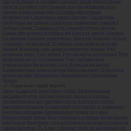
статусов сборки и доставки
Создание типов транспортных
средств
Создание цен
Создание цен для межфирменных
продаж
Специальная цена
Способы обеспечения
потребностей
Справочник марки (бренды)
Справочник
сотрудники магазинов
Справочное размещение товаров в
ячейках
Схема "Товары в пути" для импортных закупок
Схемы обеспечения потребностей
Счета на оплату
Типовые
соглашения
Удаление помеченных объектов
Упаковка
Услуги
сторонних организаций
Установка даты запрета загрузки
данных
Установка даты запрета изменения данных
Учет
агентских услуг
Учет займов
Учет кредитов полученных
Учет
ретро-бонусов от поставщиков
Учет сертификатов
номенклатуры
Физические лица
Форматы магазинов
Характеристики номенклатуры
Шаблоны анкет
Штрихкоды
номенклатуры
Электронное бронирование
Электронные
билеты
1С:Управление нашей фирмой
Аванс и зарплата
Авансовые отчеты
Автоматическая
рассылка отчетов
Автоматические скидки и наценки
Автоматическое выставление счетов
Агентские услуги
Бартерные операции
Больничный лист (расчет и отражение)
Бонусная программа
Бронирование товара под заказ
Бухгалтерский баланс
Ввод начальных остатков
Виды заказов
покупателя
Включение дополнительных расходов в стоимость
товара
Внесение ДС в кассу
Возврат денег на расчетный счет