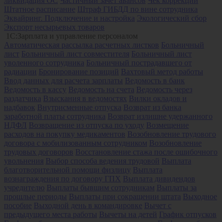
ликвидация ОС
Частичный зачет авансов
Чек коррекции
Штатное расписание
Штраф ГИБДД по вине сотрудника
Эквайринг. Подключение и настройка
Экологический сбор
Экспорт несырьевых товаров
1С:Зарплата и управление персоналом
Автоматическая рассылка расчетных листков
Больничный
лист
Больничный лист совместителя
Больничный лист
уволенного сотрудника
Больничный пострадавшего от
радиации
Бронирование позиций
Вахтовый метод работы
Ввод данных для расчета зарплаты
Ведомость в банк
Ведомость в кассу
Ведомость на счета
Ведомость через
раздатчика
Взыскания в ведомостях
Вилки окладов и
надбавок
Внутрисменные отпуска
Возврат из банка
заработной платы сотрудника
Возврат излишне удержанного
НДФЛ
Возвращение из отпуска по уходу
Возмещение
расходов на покупку медикаментов
Возобновление трудового
договора с мобилизованным сотрудником
Возобновление
трудовых договоров
Восстановление стажа после ошибочного
увольнения
Выбор способа ведения трудовой
Выплата
благотворительной помощи физлицу
Выплата
вознаграждения по договору ГПХ
Выплата дивидендов
учредителю
Выплаты бывшим сотрудникам
Выплаты за
прошлые периоды
Выплаты при сокращении штата
Выходное
пособие
Выходной день в командировке
Вычет с
предыдущего места работы
Вычеты на детей
График отпусков