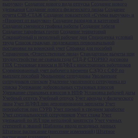
выручки»
Создание нового вида отпуска
Создание нового
удержания
Создание нового физического лицаа
Создание
отчета СЗВ-СТАЖ
Создание показателей «Сумма выручки» и
«Процент от выручки»
Создание разрядов и категорий
Создание сменного графика работы
Создание табеля
Создание тарифных групп
Создание территорий
Сокращённый и неполный рабочие дни
Спецоценка условий
труда
Список граждан, подлежащих первоначальной
постановке на воинский учет
Справки для пособий
Справочник «Ответственные лица»
Стандартные вычеты при
трудоустройстве не сначала года
СТД-Р
СТОРНО договора
ГПХ
Страховые взносы и НДФЛ с иностранных работников
Суммированный учет рабочего времени
СЭДО с СФР по
выплате пособий
Увольнение сотрудника
Увольнение
сотрудников списком
Удаление уволенного сотрудника из
списка
Удержание добровольных страховых взносов
Удержание страховых взносов в НПФ
Установка рабочей даты
Учебный отпуск
Учебный отпуск
Учет аренды у физического
лица
Учет НДФЛ при депонировании зарплаты
Учет
переработок при СУРВ
Учет премий в среднем заработке
Учет специальностей сотрудников
Учет стажа
Учет
удержаний по ИЛ при неполной занятости
Учет ученых
степеней и званий
Шаблоны ввода исходных данных
Штатное расписание (внесение изменений)
Штатное
расписание (создание)