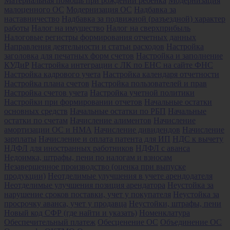
Материальная помощь при рождении ребенка
Модернизация
малоценного ОС
Модернизация ОС
Надбавка за
наставничество
Надбавка за подвижной (разъездной) характер
работы
Налог на имущество
Налог на сверхприбыль
Налоговые регистры формирования отчетных данных
Направления деятельности и статьи расходов
Настройка
заголовка для печатных форм счетов
Настройка и заполнение
КУДиР
Настройка интеграции с ЛК по ЕНС на сайте ФНС
Настройка кадрового учета
Настройка календаря отчетности
Настройка плана счетов
Настройка пользователей и прав
Настройка счетов учета
Настройка учетной политики
Настройки при формировании отчетов
Начальные остатки
основных средств
Начальные остатки по РБП
Начальные
остатки по счетам
Начисление алиментов
Начисление
амортизации ОС и НМА
Начисление дивидендов
Начисление
зарплаты
Начисление и оплата патента для ИП
НДС к вычету
НДФЛ для иностранных работников
НДФЛ с аванса
Недоимка, штрафы, пени по налогам и взносам
Незавершенное производство (оценка при выпуске
продукции)
Неотделимые улучшения в учете арендодателя
Неотделимые улучшения позиция арендатора
Неустойка за
нарушение сроков поставки, учет у покупателя
Неустойка за
просрочку аванса, учет у продавца
Неустойки, штрафы, пени
Новый код СФР (где найти и указать)
Номенклатура
Обеспечительный платеж
Обесценение ОС
Объединение ОС