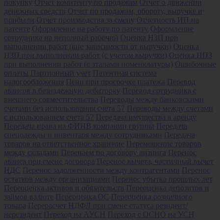
покупку
Отчет комитенту по продажам
Отчет о движении
денежных средств
Отчет по продажам, обороту, выручке и
прибыли
Отчет производства за смену
Отчетность ИП на
патенте
Оформление на работу по патенту
Оформление
сотрудника на неполный рабочий
Оценка НЗП при
выполнении работ (вне зависимости от выручки)
Оценка
НЗП при выполнении работ (с учетом выручки)
Оценка НПЗ
при выполнении работ (с этапами номенклатуры)
Ошибочные
оплаты
Партионный учет
Патентная система
налогообложения
Пени при просрочке платежа
Перевод
авансов в безнадежную дебиторку
Перевод сотрудника с
внешнего совместительства
Переводы между банковскими
счетами без использования счета 57
Переводы между счетами
с использованием счета 57
Передача имущества в аренду
Передача права на ФИНВ компании группы
Передача
спецодежды и инвентаря между сотрудниками
Передача
товаров на ответственное хранение
Перемещение товаров
между складами
Перенаем по договору лизинга
Перенос
аванса при смене договора
Перенос вычета, частичный вычет
НДС
Перенос задолженности между контрагентами
Перенос
остатков между организациями
Перенос убытка прошлых лет
Переоценка активов и обязательств
Переоценка депозитов и
займов валюте
Переоценка ОС
Переоценка розничного
товара
Перерасчет НДФЛ при смене статуса резидент/
нерезидент
Переход на АУСН
Переход с ОСНО на УСН