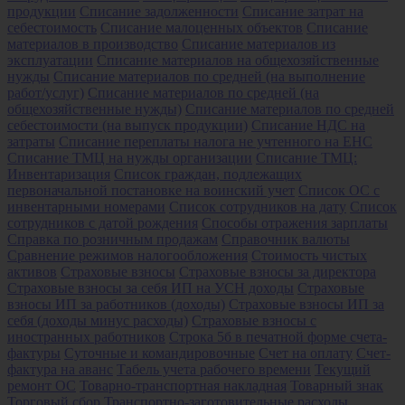
продукции
Списание задолженности
Списание затрат на
себестоимость
Списание малоценных объектов
Списание
материалов в производство
Списание материалов из
эксплуатации
Списание материалов на общехозяйственные
нужды
Списание материалов по средней (на выполнение
работ/услуг)
Списание материалов по средней (на
общехозяйственные нужды)
Списание материалов по средней
себестоимости (на выпуск продукции)
Списание НДС на
затраты
Списание переплаты налога не учтенного на ЕНС
Списание ТМЦ на нужды организации
Списание ТМЦ:
Инвентаризация
Список граждан, подлежащих
первоначальной постановке на воинский учет
Список ОС с
инвентарными номерами
Список сотрудников на дату
Список
сотрудников с датой рождения
Способы отражения зарплаты
Справка по розничным продажам
Справочник валюты
Сравнение режимов налогообложения
Стоимость чистых
активов
Страховые взносы
Страховые взносы за директора
Страховые взносы за себя ИП на УСН доходы
Страховые
взносы ИП за работников (доходы)
Страховые взносы ИП за
себя (доходы минус расходы)
Страховые взносы с
иностранных работников
Строка 5б в печатной форме счета-
фактуры
Суточные и командировочные
Счет на оплату
Счет-
фактура на аванс
Табель учета рабочего времени
Текущий
ремонт ОС
Товарно-транспортная накладная
Товарный знак
Торговый сбор
Транспортно-заготовительные расходы