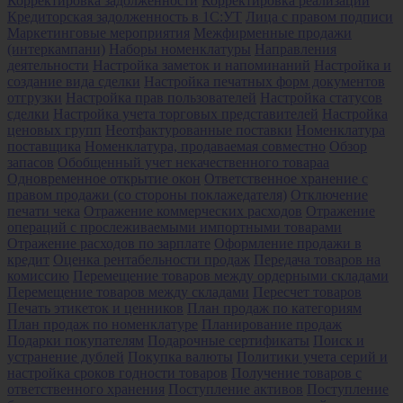
Корректировка задолженности
Корректировка реализации
Кредиторская задолженность в 1С:УТ
Лица с правом подписи
Маркетинговые мероприятия
Межфирменные продажи
(интеркампани)
Наборы номенклатуры
Направления
деятельности
Настройка заметок и напоминаний
Настройка и
создание вида сделки
Настройка печатных форм документов
отгрузки
Настройка прав пользователей
Настройка статусов
сделки
Настройка учета торговых представителей
Настройка
ценовых групп
Неотфактурованные поставки
Номенклатура
поставщика
Номенклатура, продаваемая совместно
Обзор
запасов
Обобщенный учет некачественного товараа
Одновременное открытие окон
Ответственное хранение с
правом продажи (со стороны поклажедателя)
Отключение
печати чека
Отражение коммерческих расходов
Отражение
операций с прослеживаемыми импортными товарами
Отражение расходов по зарплате
Оформление продажи в
кредит
Оценка рентабельности продаж
Передача товаров на
комиссию
Перемещение товаров между ордерными складами
Перемещение товаров между складами
Пересчет товаров
Печать этикеток и ценников
План продаж по категориям
План продаж по номенклатуре
Планирование продаж
Подарки покупателям
Подарочные сертификаты
Поиск и
устранение дублей
Покупка валюты
Политики учета серий и
настройка сроков годности товаров
Получение товаров с
ответственного хранения
Поступление активов
Поступление