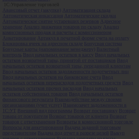
1С:Управление торговлей
Авансовый отчет (закупки)
Автоматизация склада
Автоматическая инкассация
Автоматические скидки
Автоматическое снятие устаревших резервов
Адресное
хранение
Анализ движения товаров по складу
Анализ
комиссионных продаж и расчеты с комиссионером
Анкетирование
Артикул в печатной форме счета на оплату
Блокировка ячеек на адресном складе
Бонусная система
Бонусные карты (напоминание менеджеру)
Валютный
контроль
Ввод начальных остатков в кассу
Ввод начальных
остатков возвратной тары, принятой от поставщиков
Ввод
начальных остатков возвратной тары, переданной клиентам
Ввод начальных остатков задолженности подотчетных лиц
Ввод начальных остатков на банковские счета
Ввод
начальных остатков перерасходов подотчетных средств
Ввод
начальных остатков прочих расходов
Ввод начальных
остатков собственных товаров
Ввод начальных остатков
финансового результата
Взаимодействие между своими
организациями (учет услуг)
Взаимозачет задолженности в
1С:УТ
Внешний вид программы
Возврат поставщику
Возврат
товара от покупателя
Возврат товаров от клиента
Возврат
товаров с ответхранения
Возвраты в комиссионной торговле
Вопросы для анкетирования
Выдача заданий торговым
представителям
Выдача под отчет в разрезе целей
Выкуп
товаров с ответхранения
Выплата зарплаты из кассы