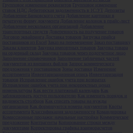
Групповое изменение реквизитов
Групповое изменение
ставок НДС
Дебиторская задолженность в 1С:УТ
Депозиты
Добавление банковского счета
Добавление картинки в
печатную форму документа
Добавление колонок в прайс-лист
Добавление нескольких организаций
Добавление
транспортных средств
Доверенность на получение товаров
Договор эквайринга
Доставка товаров
Загрузка прайса
поставщиков из Excel
Заказ на перемещение
Заказ поставщику
Заказы клиентов
Закупка импортных товаров
Закупка товара
на ордерный склад
Закупка товаров через подотчетное лицо
Заполнение справочников
Заполнение табличных частей
документов из внешних файлов
Запрос коммерческого
предложения у поставщиков
Зоны доставки
Изменение
ассортимента
Инвентаризационная опись
Инвентаризация
товаров
Исправление ошибок учета при возвратах
Исправление ошибок учета при некорректных ценах
номенклатуры
Как вести платежный календарь
Как
заблокировать доступ пользователю
Как изменить порядок и
видимость столбцов
Как списать товары на нужды
организации
Как формируются номера документов
Квоты
ассортимента
Классификация задолженности
Командировка
Комиссионные продажи: начальные настройки
Коммерческое
предложение
Контрагенты
Копирование строки между
документами
Корректировка графика взаиморасчетов