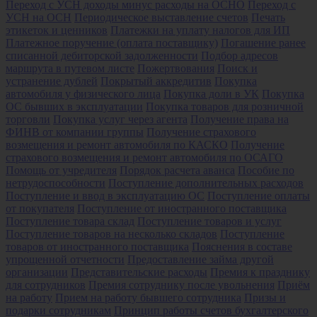
Переход с УСН доходы минус расходы на ОСНО
Переход с
УСН на ОСН
Периодическое выставление счетов
Печать
этикеток и ценников
Платежки на уплату налогов для ИП
Платежное поручение (оплата поставщику)
Погашение ранее
списанной дебиторской задолженности
Подбор адресов
маршрута в путевом листе
Пожертвования
Поиск и
устранение дублей
Покрытый аккредитив
Покупка
автомобиля у физического лица
Покупка доли в УК
Покупка
ОС бывших в эксплуатации
Покупка товаров для розничной
торговли
Покупка услуг через агента
Получение права на
ФИНВ от компании группы
Получение страхового
возмещения и ремонт автомобиля по КАСКО
Получение
страхового возмещения и ремонт автомобиля по ОСАГО
Помощь от учредителя
Порядок расчета аванса
Пособие по
нетрудоспособности
Поступление дополнительных расходов
Поступление и ввод в эксплуатацию ОС
Поступление оплаты
от покупателя
Поступление от иностранного поставщика
Поступление товара склад
Поступление товаров и услуг
Поступление товаров на несколько складов
Поступление
товаров от иностранного поставщика
Пояснения в составе
упрощенной отчетности
Предоставление займа другой
организации
Представительские расходы
Премия к празднику
для сотрудников
Премия сотруднику после увольнения
Приём
на работу
Прием на работу бывшего сотрудника
Призы и
подарки сотрудникам
Принцип работы счетов бухгалтерского