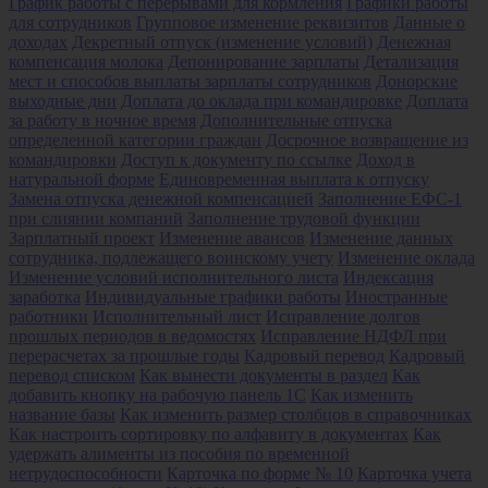
График работы с перерывами для кормления
Графики работы
для сотрудников
Групповое изменение реквизитов
Данные о
доходах
Декретный отпуск (изменение условий)
Денежная
компенсация молока
Депонирование зарплаты
Детализация
мест и способов выплаты зарплаты сотрудников
Донорские
выходные дни
Доплата до оклада при командировке
Доплата
за работу в ночное время
Дополнительные отпуска
определенной категории граждан
Досрочное возвращение из
командировки
Доступ к документу по ссылке
Доход в
натуральной форме
Единовременная выплата к отпуску
Замена отпуска денежной компенсацией
Заполнение ЕФС-1
при слиянии компаний
Заполнение трудовой функции
Зарплатный проект
Изменение авансов
Изменение данных
сотрудника, подлежащего воинскому учету
Изменение оклада
Изменение условий исполнительного листа
Индексация
заработка
Индивидуальные графики работы
Иностранные
работники
Исполнительный лист
Исправление долгов
прошлых периодов в ведомостях
Исправление НДФЛ при
перерасчетах за прошлые годы
Кадровый перевод
Кадровый
перевод списком
Как вынести документы в раздел
Как
добавить кнопку на рабочую панель 1С
Как изменить
название базы
Как изменить размер столбцов в справочниках
Как настроить сортировку по алфавиту в документах
Как
удержать алименты из пособия по временной
нетрудоспособности
Карточка по форме № 10
Карточка учета