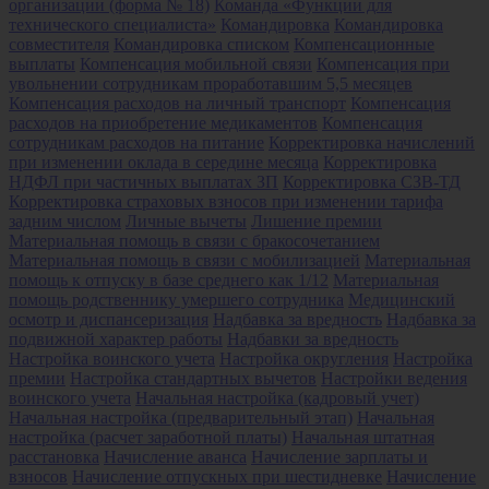
организации (форма № 18)
Команда «Функции для
технического специалиста»
Командировка
Командировка
совместителя
Командировка списком
Компенсационные
выплаты
Компенсация мобильной связи
Компенсация при
увольнении сотрудникам проработавшим 5,5 месяцев
Компенсация расходов на личный транспорт
Компенсация
расходов на приобретение медикаментов
Компенсация
сотрудникам расходов на питание
Корректировка начислений
при изменении оклада в середине месяца
Корректировка
НДФЛ при частичных выплатах ЗП
Корректировка СЗВ-ТД
Корректировка страховых взносов при изменении тарифа
задним числом
Личные вычеты
Лишение премии
Материальная помощь в связи с бракосочетанием
Материальная помощь в связи с мобилизацией
Материальная
помощь к отпуску в базе среднего как 1/12
Материальная
помощь родственнику умершего сотрудника
Медицинский
осмотр и диспансеризация
Надбавка за вредность
Надбавка за
подвижной характер работы
Надбавки за вредность
Настройка воинского учета
Настройка округления
Настройка
премии
Настройка стандартных вычетов
Настройки ведения
воинского учета
Начальная настройка (кадровый учет)
Начальная настройка (предварительный этап)
Начальная
настройка (расчет заработной платы)
Начальная штатная
расстановка
Начисление аванса
Начисление зарплаты и
взносов
Начисление отпускных при шестидневке
Начисление