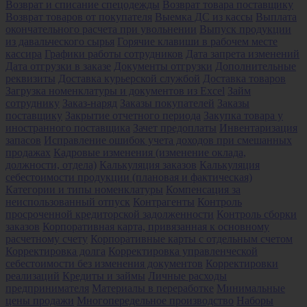
Возврат и списание спецодежды
Возврат товара поставщику
Возврат товаров от покупателя
Выемка ДС из кассы
Выплата
окончательного расчета при увольнении
Выпуск продукции
из давальческого сырья
Горячие клавиши в рабочем месте
кассира
Графики работы сотрудников
Дата запрета изменений
Дата отгрузки в заказе
Документы отгрузки
Дополнительные
реквизиты
Доставка курьерской службой
Доставка товаров
Загрузка номенклатуры и документов из Excel
Займ
сотруднику
Заказ-наряд
Заказы покупателей
Заказы
поставщику
Закрытие отчетного периода
Закупка товара у
иностранного поставщика
Зачет предоплаты
Инвентаризация
запасов
Исправление ошибок учета доходов при смешанных
продажах
Кадровые изменения (изменение оклада,
должности, отдела)
Калькуляция заказов
Калькуляция
себестоимости продукции (плановая и фактическая)
Категории и типы номенклатуры
Компенсация за
неиспользованный отпуск
Контрагенты
Контроль
просроченной кредиторской задолженности
Контроль сборки
заказов
Корпоративная карта, привязанная к основному
расчетному счету
Корпоративные карты с отдельным счетом
Корректировка долга
Корректировка управленческой
себестоимости без изменения документов
Корректировки
реализаций
Кредиты и займы
Личные расходы
предпринимателя
Материалы в переработке
Минимальные
цены продажи
Многопередельное производство
Наборы