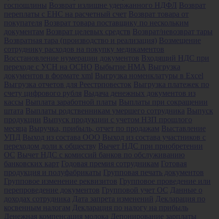
госпошлины
Возврат излишне удержанного НДФЛ
Возврат
переплаты с ЕНС на расчетный счет
Возврат товара от
покупателя
Возврат товара поставщику по нескольким
документам
Возврат целевых средств
Возврат/невозврат тары
Возвратная тара (производство и реализация)
Возмещение
сотруднику расходов на покупку медикаментов
Восстановление нумерации документов
Входящий НДС при
переходе с УСН на ОСНО
Выбытие НМА
Выгрузка
документов в формате xml
Выгрузка номенклатуры в Excel
Выгрузка отчетов для Реестрповесток
Выгрузка платежек по
счету цифрового рубля
Выдача денежных документов из
кассы
Выплата заработной платы
Выплаты при сокращении
штата
Выплаты родственникам умершего сотрудника
Выпуск
продукции
Выпуск продукции с учетом НЗП прошлого
месяца
Выручка, прибыль, отчет по продажам
Выставление
УПД
Выход из состава ООО
Выход из состава участников с
переходом доли к обществу
Вычет НДС при приобретении
ОС
Вычет НДС с комиссий банков по обслуживанию
банковских карт
Годовая премия сотрудникам
Готовая
продукция и полуфабрикаты
Групповая печать документов
Групповое изменение реквизитов
Групповое проведение или
перепроведение документов
Групповой учет ОС
Данные о
доходах сотрудника
Дата запрета изменений
Декларация по
косвенным налогам
Декларация по налогу на прибыль
Денежная компенсация молока
Депонирование зарплаты