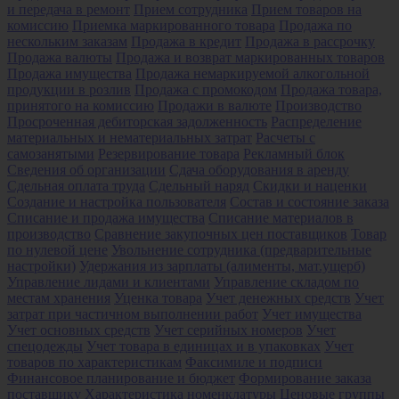
и передача в ремонт
Прием сотрудника
Прием товаров на
комиссию
Приемка маркированного товара
Продажа по
нескольким заказам
Продажа в кредит
Продажа в рассрочку
Продажа валюты
Продажа и возврат маркированных товаров
Продажа имущества
Продажа немаркируемой алкогольной
продукции в розлив
Продажа с промокодом
Продажа товара,
принятого на комиссию
Продажи в валюте
Производство
Просроченная дебиторская задолженность
Распределение
материальных и нематериальных затрат
Расчеты с
самозанятыми
Резервирование товара
Рекламный блок
Сведения об организации
Сдача оборудования в аренду
Сдельная оплата труда
Сдельный наряд
Скидки и наценки
Создание и настройка пользователя
Состав и состояние заказа
Списание и продажа имущества
Списание материалов в
производство
Сравнение закупочных цен поставщиков
Товар
по нулевой цене
Увольнение сотрудника (предварительные
настройки)
Удержания из зарплаты (алименты, мат.ущерб)
Управление лидами и клиентами
Управление складом по
местам хранения
Уценка товара
Учет денежных средств
Учет
затрат при частичном выполнении работ
Учет имущества
Учет основных средств
Учет серийных номеров
Учет
спецодежды
Учет товара в единицах и в упаковках
Учет
товаров по характеристикам
Факсимиле и подписи
Финансовое планирование и бюджет
Формирование заказа
поставщику
Характеристика номенклатуры
Ценовые группы