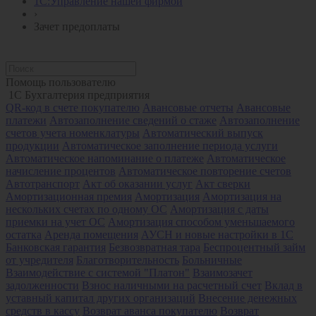
1С:Управление нашей фирмой
›
Зачет предоплаты
Помощь пользователю
1С Бухгалтерия предприятия
QR-код в счете покупателю
Авансовые отчеты
Авансовые
платежи
Автозаполнение сведений о стаже
Автозаполнение
счетов учета номенклатуры
Автоматический выпуск
продукции
Автоматическое заполнение периода услуги
Автоматическое напоминание о платеже
Автоматическое
начисление процентов
Автоматическое повторение счетов
Автотранспорт
Акт об оказании услуг
Акт сверки
Амортизационная премия
Амортизация
Амортизация на
нескольких счетах по одному ОС
Амортизация с даты
приемки на учет ОС
Амортизация способом уменьшаемого
остатка
Аренда помещения
АУСН и новые настройки в 1С
Банковская гарантия
Безвозвратная тара
Беспроцентный займ
от учредителя
Благотворительность
Больничные
Взаимодействие с системой "Платон"
Взаимозачет
задолженности
Взнос наличными на расчетный счет
Вклад в
уставный капитал других организаций
Внесение денежных
средств в кассу
Возврат аванса покупателю
Возврат