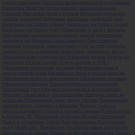
единиц измерения
Настройка видов начислений и удержаний
Настройка ККМ
Настройка работы с маркированными
товарами
Настройки форм и отчетов
Начальные настройки
(деньги, компания)
Начальные настройки (кадровый учет)
Начальные настройки (общие)
Начальные настройки (склад)
Начальные настройки (учет)
Начисление и расчет зарплаты
Обеспечение минимального остатка запасов
Обеспечение
потребностей
Ордерная схема хранения
Ответственное
хранение
Отнесение транспортных услуг на себестоимость
партии
Отпуск сотрудника (начисление, отражение, расчет)
Отражение нового имущества
Отражение оплаты
Отчеты по
персоналу
Отчеты продаж
Отчеты раздела «CRM»
Оформление бесплатной доставки
Оформление брака в
отходы производстве
Оформление брака в прочие расходы
Оформление брака на себестоимость
Оформление доставки
Оформление продажи
Параметрические спецификации
Партионный учет
Передача спецодежды в эксплуатацию
Передача товара между организациями
Передача товара на
комиссию
Перемещение денег между счетами
Перемещение
товаров между складами и ячейками
Перенос долга на
другого контрагента
Перенос и отмена резерва
Планирование
и контроль ДС
Платежный календарь
Подсчет посетителей
Поиск и устранение дублей
Покупка валюты
Поступление
услуг
Прайс-лист
Предоплата (оплата) по заказу покупателя
Предоплата за товары
Премии по результатам продаж
Прием