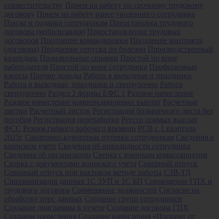
совместительству
Прием на работу по срочному трудовому
договору
Прием на работу ранее уволенного сотрудника
Призы и подарки сотрудникам
Приостановка трудового
договора (мобилизация)
Приостановление трудовых
договоров
Продление командировки
Продление контракта
(договора)
Продление отпуска по болезни
Производственный
календарь
Произвольные справки
Простой по вине
работодателя
Простой по вине сотрудника
Профсоюзные
взносы
Прочие доходы
Работа в выходные и праздники
Работа в выходные, праздники и сверхурочно
Работа
сверхурочно
Раздел 2 формы ЕФС 1
Разовое начисление
Разовое начисление компенсационных выплат
Расчетные
листки
Расчетный листок
Регистрация больничного листа без
пособия
Регистрация переработки
Реестр прямых выплат
ФСС
Режим гибкого рабочего времени
РСВ с 1 квартала
2025г
Санаторно-курортные путевки сотрудникам
Сведения о
воинском учете
Сведения об инвалидности сотрудника
Сведения об организации
Сверка с военным комиссариатом
Сверка с документами воинского учета
Северный отпуск
Северный отпуск при вахтовом методе работы
СЗВ-ТД
Синхронизация данных 1С ЗУП и 1С БП
Совмещение ГПХ и
трудового договора
Совмещение должностей
Согласие на
обработку перс данных
Создание групп сотрудников
Создание диаграммы в отчете
Создание договора ГПХ
Создание начисления
Создание начисления «Процент от