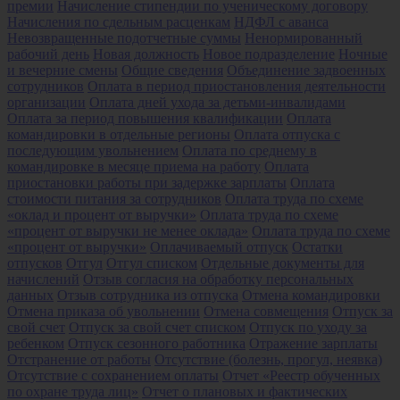
премии
Начисление стипендии по ученическому договору
Начисления по сдельным расценкам
НДФЛ с аванса
Невозвращенные подотчетные суммы
Ненормированный
рабочий день
Новая должность
Новое подразделение
Ночные
и вечерние смены
Общие сведения
Объединение задвоенных
сотрудников
Оплата в период приостановления деятельности
организации
Оплата дней ухода за детьми-инвалидами
Оплата за период повышения квалификации
Оплата
командировки в отдельные регионы
Оплата отпуска с
последующим увольнением
Оплата по среднему в
командировке в месяце приема на работу
Оплата
приостановки работы при задержке зарплаты
Оплата
стоимости питания за сотрудников
Оплата труда по схеме
«оклад и процент от выручки»
Оплата труда по схеме
«процент от выручки не менее оклада»
Оплата труда по схеме
«процент от выручки»
Оплачиваемый отпуск
Остатки
отпусков
Отгул
Отгул списком
Отдельные документы для
начислений
Отзыв согласия на обработку персональных
данных
Отзыв сотрудника из отпуска
Отмена командировки
Отмена приказа об увольнении
Отмена совмещения
Отпуск за
свой счет
Отпуск за свой счет списком
Отпуск по уходу за
ребенком
Отпуск сезонного работника
Отражение зарплаты
Отстранение от работы
Отсутствие (болезнь, прогул, неявка)
Отсутствие с сохранением оплаты
Отчет «Реестр обученных
по охране труда лиц»
Отчет о плановых и фактических