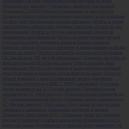
Овердрафт
ОКТМО
Операции купли-продажи валюты
Операции по депозиту
Операции с валютой (настройки)
Операция СТОРНО
Оплата больничных за дни простоя
Оплата в период приостановления деятельности организации
Оплата дней прохождения диспансеризации
Оплата за время
приостановки работы при задержки зарплаты
Оплата за дни
мобилизации
Оплата за другую организацию
Оплата за
повышение квалификации
Оплата за сверхурочные
Оплата
отпуска на период лечения и проезда
Оплата периода
военных сборов
Оплата по среднему в командировке в месяце
приема на работу
Оплата стоимости питания за сотрудников
ОС как вклад в УК другой организации
Основное средство из
комплектующих
Остатки на складе
Ответственные лица
организации
Отгул в счет работы в выходной/праздничный
день
Отдельная нумерация счетов-фактур на аванс
Отказ от
печати бумажного чека
Отображение автора документа
Отправка отчетности в ФНС с МЧД (настройки)
Отправка
писем напрямую из 1С (Google аккаунт)
Отправка писем
напрямую из 1С (Mail аккаунт)
Отправка писем напрямую из
1С (для корпоративной почты)
Отправка писем напрямую из
1С (Яндекс аккаунт)
Отпускные
Отпускные без выделения
северных и районного
Отражение кредитов и займов
Отражение начисления НДС
Отражение оплат по договору
цессии
Отражение уплаты госпошлины
Отражение услуг и
комиссии банка
Отстранение от работы
Отчет комитенту на