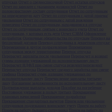
отпусках
Отчет о среднесписочной
Отчет остатки отпусков
Отчет по зарплате с указанием должностей
Отчет по
половозрастному составу сотрудников
Отчет по сотрудникам
на определенную дату
Отчет по сотрудникам с датой приема/
увольнения
Отчет по сотрудникам с датой рождения
помесячно
Отчет по сотрудникам, находящимся в отпуске
Отчет по сотрудникам, снятым с воинского учета
Отчет по
сотрудникам, у которых есть дети
Отчет СЗВМ
Оформление
подработок
Оценочные обязательства по отпускам
Перевод на
бессрочный договор
Перевод сотрудника в декретном отпуске
Перемещение в другое подразделение
Перемещение
сотрудников между территориями
Перенос отпуска
Перерасчет зарплаты после увольнения
Перерасчет и возврат
суммы излишне удержанной по исполнительному листу
Перерасчет НДФЛ при смене статуса резидент/нерезидент
Перерасчет отпуска
Перерасчет среднего заработка при смене
графика
Перерасчет сумм, излишне удержанных по
исполнительному листу
Перечисление зарплаты третьему
лицу
Погашение задолженности по исполнительному листу
Подтверждение выплаты доходов
Пособие на погребение
Постоянное удержание в пользу третьих
Прекращение
плановых начислений
Прекращение подработки
Прекращение стандартных вычетов
Прием или увольнение
сотрудников подлежащих воинскому учету
Прием на работу
Прием на работу бывшего сотрудника
Прием на работу по