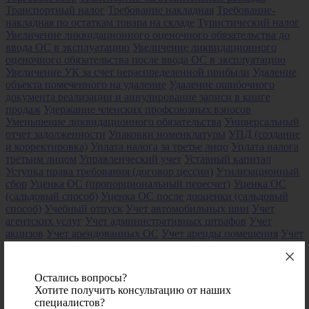
Транспортный налог
Требование накладная
Требование-
накладная по остаткам товара на складе
Туристический налог
Увеличение ликвидационного оценочного обязательства до
ввода ОС в эксплуатацию
Увеличение ликвидационного
оценочного обязательства после ввода ОС в эксплуатацию
Увеличение УК за счет нераспределенной прибыли
Удаление
объекта помеченного на удаление
Удаление ошибочного
документа реализации и аннулирование записи в книге
продаж
Удержание членских профсоюзных взносов
Уменьшение ликвидационного обязательства
Универсальный
отчет задолженности
Упаковки номенклатуры
УПД (создание
и корректировка)
Уплата налога за третье лицо
Уплата налога
третьим лицом
Управленческий учет
Уставный капитал
Уступка права требования (договор цессии)
Утилизационный
сбор
Уценка ОС (пропорциональный пересчет)
Уценка ОС
(сальдовый способ)
Уценка ОС после дооценки (сальдовый
способ)
Учебный отпуск
Учет автомобильных шин
Учет
агентских услуг
Учет административных штрафов
Учет
акцизов
Учет арендованных ОС
Учет аренды помещения
Учет
безвозмездно полученного имущества
Учет билетов для
командировки
Учет бланков трудовых книжек
Учет ГСМ
Учет
давальческих материалов в строительстве
Учёт давальческого
Остались вопросы?
сырья у заказчика
Учет давальческого сырья у переработчика
Хотите получить консультацию от наших
Учет денежных документов
Учет денежных средств при
специалистов?
отзыве лицензии у банка
Учет запасов
Учет заработной