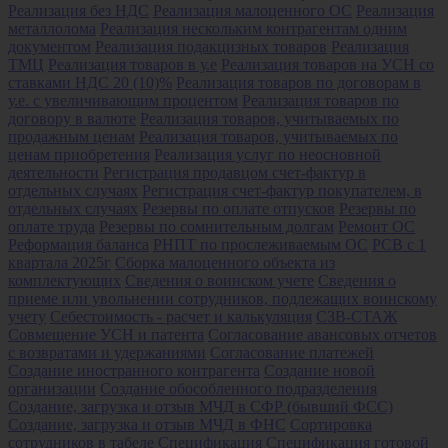
Реализация без НДС
Реализация малоценного ОС
Реализация
металлолома
Реализация нескольким контрагентам одним
документом
Реализация подакцизных товаров
Реализация
ТМЦ
Реализация товаров в у.е
Реализация товаров на УСН со
ставками НДС 20 (10)%
Реализация товаров по договорам в
у.е. с увеличивающим процентом
Реализация товаров по
договору в валюте
Реализация товаров, учитываемых по
продажным ценам
Реализация товаров, учитываемых по
ценам приобретения
Реализация услуг по неосновной
деятельности
Регистрация продавцом счет-фактур в
отдельных случаях
Регистрация счет-фактур покупателем, в
отдельных случаях
Резервы по оплате отпусков
Резервы по
оплате труда
Резервы по сомнительным долгам
Ремонт ОС
Реформация баланса
РНПТ по прослеживаемым ОС
РСВ с 1
квартала 2025г
Сборка малоценного объекта из
комплектующих
Сведения о воинском учете
Сведения о
приеме или увольнении сотрудников, подлежащих воинскому
учету
Себестоимость - расчет и калькуляция
СЗВ-СТАЖ
Совмещение УСН и патента
Согласование авансовых отчетов
с возвратами и удержаниями
Согласование платежей
Создание иностранного контрагента
Создание новой
организации
Создание обособленного подразделения
Создание, загрузка и отзыв МЧД в СФР (бывший ФСС)
Создание, загрузка и отзыв МЧД в ФНС
Сортировка
сотрудников в табеле
Спецификация
Спецификация готовой