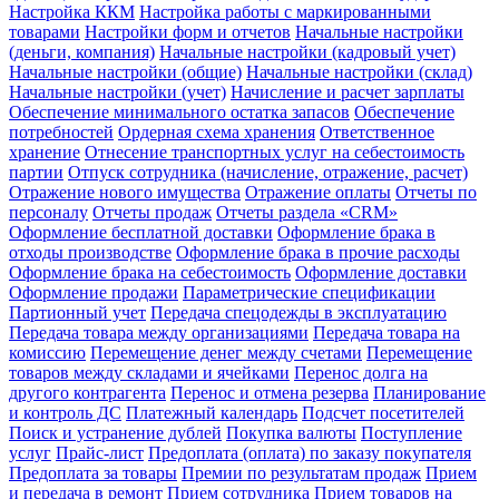
Настройка ККМ
Настройка работы с маркированными
товарами
Настройки форм и отчетов
Начальные настройки
(деньги, компания)
Начальные настройки (кадровый учет)
Начальные настройки (общие)
Начальные настройки (склад)
Начальные настройки (учет)
Начисление и расчет зарплаты
Обеспечение минимального остатка запасов
Обеспечение
потребностей
Ордерная схема хранения
Ответственное
хранение
Отнесение транспортных услуг на себестоимость
партии
Отпуск сотрудника (начисление, отражение, расчет)
Отражение нового имущества
Отражение оплаты
Отчеты по
персоналу
Отчеты продаж
Отчеты раздела «CRM»
Оформление бесплатной доставки
Оформление брака в
отходы производстве
Оформление брака в прочие расходы
Оформление брака на себестоимость
Оформление доставки
Оформление продажи
Параметрические спецификации
Партионный учет
Передача спецодежды в эксплуатацию
Передача товара между организациями
Передача товара на
комиссию
Перемещение денег между счетами
Перемещение
товаров между складами и ячейками
Перенос долга на
другого контрагента
Перенос и отмена резерва
Планирование
и контроль ДС
Платежный календарь
Подсчет посетителей
Поиск и устранение дублей
Покупка валюты
Поступление
услуг
Прайс-лист
Предоплата (оплата) по заказу покупателя
Предоплата за товары
Премии по результатам продаж
Прием
и передача в ремонт
Прием сотрудника
Прием товаров на