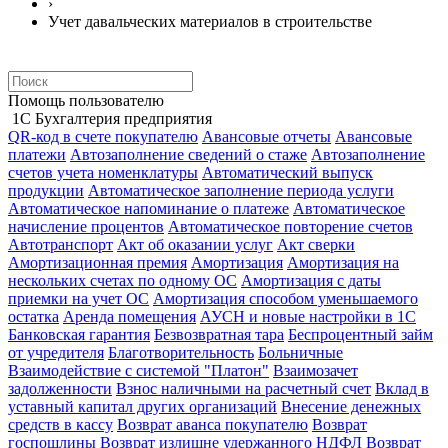
›
Учет давальческих материалов в строительстве
Помощь пользователю
1С Бухгалтерия предприятия
QR-код в счете покупателю
Авансовые отчеты
Авансовые
платежи
Автозаполнение сведений о стаже
Автозаполнение
счетов учета номенклатуры
Автоматический выпуск
продукции
Автоматическое заполнение периода услуги
Автоматическое напоминание о платеже
Автоматическое
начисление процентов
Автоматическое повторение счетов
Автотранспорт
Акт об оказании услуг
Акт сверки
Амортизационная премия
Амортизация
Амортизация на
нескольких счетах по одному ОС
Амортизация с даты
приемки на учет ОС
Амортизация способом уменьшаемого
остатка
Аренда помещения
АУСН и новые настройки в 1С
Банковская гарантия
Безвозвратная тара
Беспроцентный займ
от учредителя
Благотворительность
Больничные
Взаимодействие с системой "Платон"
Взаимозачет
задолженности
Взнос наличными на расчетный счет
Вклад в
уставный капитал других организаций
Внесение денежных
средств в кассу
Возврат аванса покупателю
Возврат
госпошлины
Возврат излишне удержанного НДФЛ
Возврат