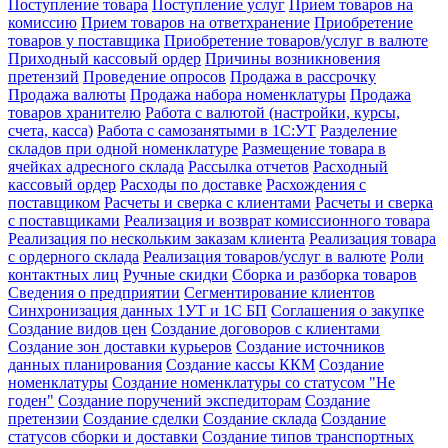
Поступление товара
Поступление услуг
Прием товаров на
комиссию
Прием товаров на ответхранение
Приобретение
товаров у поставщика
Приобретение товаров/услуг в валюте
Приходный кассовый ордер
Причины возникновения
претензий
Проведение опросов
Продажа в рассрочку
Продажа валюты
Продажа набора номенклатуры
Продажа
товаров хранителю
Работа с валютой (настройки, курсы,
счета, касса)
Работа с самозанятыми в 1С:УТ
Разделение
складов при одной номенклатуре
Размещение товара в
ячейках адресного склада
Рассылка отчетов
Расходный
кассовый ордер
Расходы по доставке
Расхождения с
поставщиком
Расчеты и сверка с клиентами
Расчеты и сверка
с поставщиками
Реализация и возврат комиссионного товара
Реализация по нескольким заказам клиента
Реализация товара
с ордерного склада
Реализация товаров/услуг в валюте
Роли
контактных лиц
Ручные скидки
Сборка и разборка товаров
Сведения о предприятии
Сегментирование клиентов
Синхронизация данных 1УТ и 1С БП
Соглашения о закупке
Создание видов цен
Создание договоров с клиентами
Создание зон доставки курьеров
Создание источников
данных планирования
Создание кассы ККМ
Создание
номенклатуры
Создание номенклатуры со статусом "Не
годен"
Создание поручений экспедиторам
Создание
претензии
Создание сделки
Создание склада
Создание
статусов сборки и доставки
Создание типов транспортных