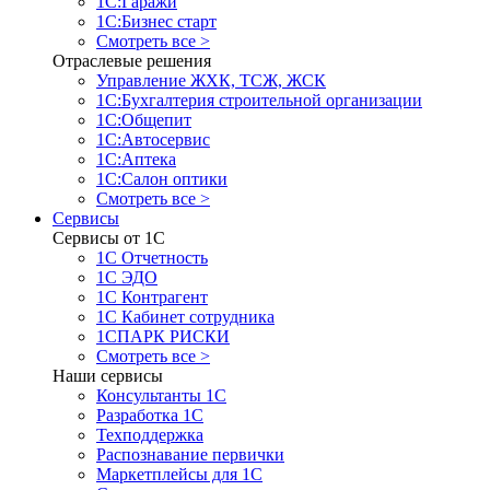
1С:Гаражи
1С:Бизнес старт
Смотреть все >
Отраслевые решения
Управление ЖХК, ТСЖ, ЖСК
1С:Бухгалтерия строительной организации
1С:Общепит
1С:Автосервис
1С:Аптека
1С:Салон оптики
Смотреть все >
Сервисы
Сервисы от 1С
1С Отчетность
1С ЭДО
1С Контрагент
1С Кабинет сотрудника
1СПАРК РИСКИ
Смотреть все >
Наши сервисы
Консультанты 1С
Разработка 1С
Техподдержка
Распознавание первички
Маркетплейсы для 1С