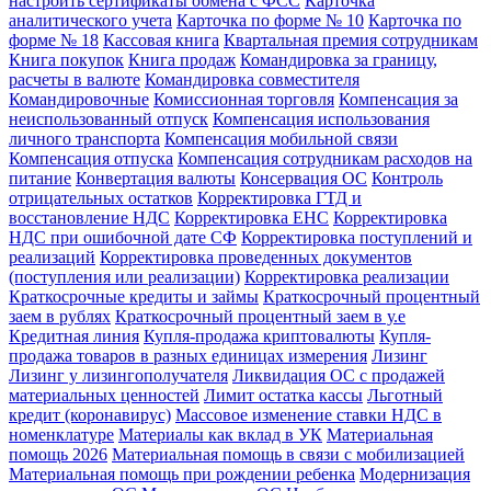
настроить сертификаты обмена с ФСС
Карточка
аналитического учета
Карточка по форме № 10
Карточка по
форме № 18
Кассовая книга
Квартальная премия сотрудникам
Книга покупок
Книга продаж
Командировка за границу,
расчеты в валюте
Командировка совместителя
Командировочные
Комиссионная торговля
Компенсация за
неиспользованный отпуск
Компенсация использования
личного транспорта
Компенсация мобильной связи
Компенсация отпуска
Компенсация сотрудникам расходов на
питание
Конвертация валюты
Консервация ОС
Контроль
отрицательных остатков
Корректировка ГТД и
восстановление НДС
Корректировка ЕНС
Корректировка
НДС при ошибочной дате СФ
Корректировка поступлений и
реализаций
Корректировка проведенных документов
(поступления или реализации)
Корректировка реализации
Краткосрочные кредиты и займы
Краткосрочный процентный
заем в рублях
Краткосрочный процентный заем в у.е
Кредитная линия
Купля-продажа криптовалюты
Купля-
продажа товаров в разных единицах измерения
Лизинг
Лизинг у лизингополучателя
Ликвидация ОС с продажей
материальных ценностей
Лимит остатка кассы
Льготный
кредит (коронавирус)
Массовое изменение ставки НДС в
номенклатуре
Материалы как вклад в УК
Материальная
помощь 2026
Материальная помощь в связи с мобилизацией
Материальная помощь при рождении ребенка
Модернизация