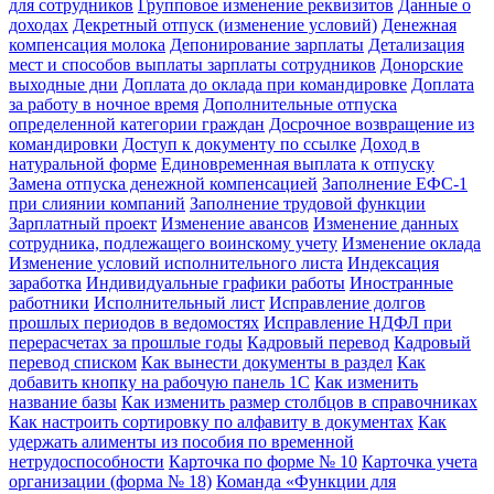
для сотрудников
Групповое изменение реквизитов
Данные о
доходах
Декретный отпуск (изменение условий)
Денежная
компенсация молока
Депонирование зарплаты
Детализация
мест и способов выплаты зарплаты сотрудников
Донорские
выходные дни
Доплата до оклада при командировке
Доплата
за работу в ночное время
Дополнительные отпуска
определенной категории граждан
Досрочное возвращение из
командировки
Доступ к документу по ссылке
Доход в
натуральной форме
Единовременная выплата к отпуску
Замена отпуска денежной компенсацией
Заполнение ЕФС-1
при слиянии компаний
Заполнение трудовой функции
Зарплатный проект
Изменение авансов
Изменение данных
сотрудника, подлежащего воинскому учету
Изменение оклада
Изменение условий исполнительного листа
Индексация
заработка
Индивидуальные графики работы
Иностранные
работники
Исполнительный лист
Исправление долгов
прошлых периодов в ведомостях
Исправление НДФЛ при
перерасчетах за прошлые годы
Кадровый перевод
Кадровый
перевод списком
Как вынести документы в раздел
Как
добавить кнопку на рабочую панель 1С
Как изменить
название базы
Как изменить размер столбцов в справочниках
Как настроить сортировку по алфавиту в документах
Как
удержать алименты из пособия по временной
нетрудоспособности
Карточка по форме № 10
Карточка учета
организации (форма № 18)
Команда «Функции для