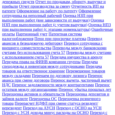
денежных средств
Отчет по продажам, обороту, выручке и
прибыли
Отчет производства за смену
Отчетность ИП на
патенте
Оформление на работу по патенту
Оформление
сотрудника на неполный рабочий
Оценка НЗП при
выполнении работ (вне зависимости от выручки)
Оценка
НЗП при выполнении работ (с учетом выручки)
Оценка НПЗ
при выполнении работ (с этапами номенклатуры)
Ошибочные
оплаты
Партионный учет
Патентная система
налогообложения
Пени при просрочке платежа
Перевод
авансов в безнадежную дебиторку
Перевод сотрудника с
внешнего совместительства
Переводы между банковскими
счетами без использования счета 57
Переводы между счетами
с использованием счета 57
Передача имущества в аренду
Передача права на ФИНВ компании группы
Передача
спецодежды и инвентаря между сотрудниками
Передача
товаров на ответственное хранение
Перемещение товаров
между складами
Перенаем по договору лизинга
Перенос
аванса при смене договора
Перенос вычета, частичный вычет
НДС
Перенос задолженности между контрагентами
Перенос
остатков между организациями
Перенос убытка прошлых лет
Переоценка активов и обязательств
Переоценка депозитов и
займов валюте
Переоценка ОС
Переоценка розничного
товара
Перерасчет НДФЛ при смене статуса резидент/
нерезидент
Переход на АУСН
Переход с ОСНО на УСН
Переход с УСН доходы минус расходы на ОСНО
Переход с