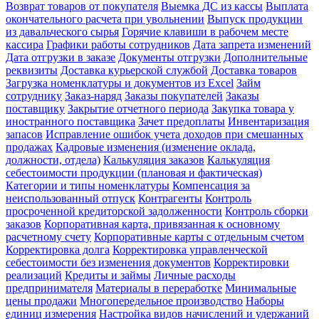
Возврат товаров от покупателя
Выемка ДС из кассы
Выплата
окончательного расчета при увольнении
Выпуск продукции
из давальческого сырья
Горячие клавиши в рабочем месте
кассира
Графики работы сотрудников
Дата запрета изменений
Дата отгрузки в заказе
Документы отгрузки
Дополнительные
реквизиты
Доставка курьерской службой
Доставка товаров
Загрузка номенклатуры и документов из Excel
Займ
сотруднику
Заказ-наряд
Заказы покупателей
Заказы
поставщику
Закрытие отчетного периода
Закупка товара у
иностранного поставщика
Зачет предоплаты
Инвентаризация
запасов
Исправление ошибок учета доходов при смешанных
продажах
Кадровые изменения (изменение оклада,
должности, отдела)
Калькуляция заказов
Калькуляция
себестоимости продукции (плановая и фактическая)
Категории и типы номенклатуры
Компенсация за
неиспользованный отпуск
Контрагенты
Контроль
просроченной кредиторской задолженности
Контроль сборки
заказов
Корпоративная карта, привязанная к основному
расчетному счету
Корпоративные карты с отдельным счетом
Корректировка долга
Корректировка управленческой
себестоимости без изменения документов
Корректировки
реализаций
Кредиты и займы
Личные расходы
предпринимателя
Материалы в переработке
Минимальные
цены продажи
Многопередельное производство
Наборы
единиц измерения
Настройка видов начислений и удержаний