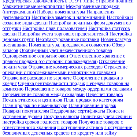
Кредиторская задолженность в 1С:УТ
Лица с правом подписи
Маркетинговые мероприятия
Межфирменные продажи
(интеркампани)
Наборы номенклатуры
Направления
деятельности
Настройка заметок и напоминаний
Настройка и
создание вида сделки
Настройка печатных форм документов
отгрузки
Настройка прав пользователей
Настройка статусов
сделки
Настройка учета торговых представителей
Настройка
ценовых групп
Неотфактурованные поставки
Номенклатура
поставщика
Номенклатура, продаваемая совместно
Обзор
запасов
Обобщенный учет некачественного товараа
Одновременное открытие окон
Ответственное хранение с
правом продажи (со стороны поклажедателя)
Отключение
печати чека
Отражение коммерческих расходов
Отражение
операций с прослеживаемыми импортными товарами
Отражение расходов по зарплате
Оформление продажи в
кредит
Оценка рентабельности продаж
Передача товаров на
комиссию
Перемещение товаров между ордерными складами
Перемещение товаров между складами
Пересчет товаров
Печать этикеток и ценников
План продаж по категориям
План продаж по номенклатуре
Планирование продаж
Подарки покупателям
Подарочные сертификаты
Поиск и
устранение дублей
Покупка валюты
Политики учета серий и
настройка сроков годности товаров
Получение товаров с
ответственного хранения
Поступление активов
Поступление
безналичных денежных средств по кредиту или займу