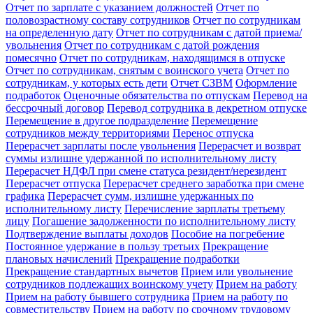
Отчет по зарплате с указанием должностей
Отчет по
половозрастному составу сотрудников
Отчет по сотрудникам
на определенную дату
Отчет по сотрудникам с датой приема/
увольнения
Отчет по сотрудникам с датой рождения
помесячно
Отчет по сотрудникам, находящимся в отпуске
Отчет по сотрудникам, снятым с воинского учета
Отчет по
сотрудникам, у которых есть дети
Отчет СЗВМ
Оформление
подработок
Оценочные обязательства по отпускам
Перевод на
бессрочный договор
Перевод сотрудника в декретном отпуске
Перемещение в другое подразделение
Перемещение
сотрудников между территориями
Перенос отпуска
Перерасчет зарплаты после увольнения
Перерасчет и возврат
суммы излишне удержанной по исполнительному листу
Перерасчет НДФЛ при смене статуса резидент/нерезидент
Перерасчет отпуска
Перерасчет среднего заработка при смене
графика
Перерасчет сумм, излишне удержанных по
исполнительному листу
Перечисление зарплаты третьему
лицу
Погашение задолженности по исполнительному листу
Подтверждение выплаты доходов
Пособие на погребение
Постоянное удержание в пользу третьих
Прекращение
плановых начислений
Прекращение подработки
Прекращение стандартных вычетов
Прием или увольнение
сотрудников подлежащих воинскому учету
Прием на работу
Прием на работу бывшего сотрудника
Прием на работу по
совместительству
Прием на работу по срочному трудовому