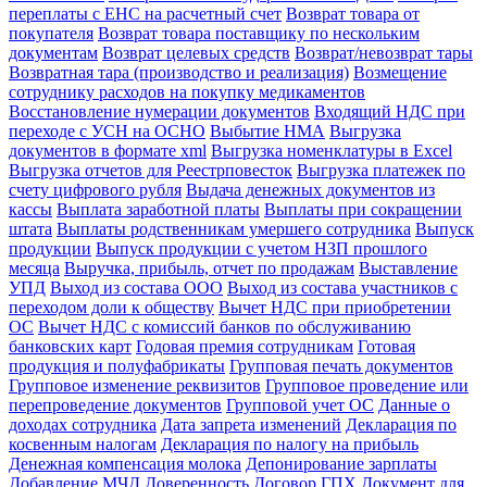
переплаты с ЕНС на расчетный счет
Возврат товара от
покупателя
Возврат товара поставщику по нескольким
документам
Возврат целевых средств
Возврат/невозврат тары
Возвратная тара (производство и реализация)
Возмещение
сотруднику расходов на покупку медикаментов
Восстановление нумерации документов
Входящий НДС при
переходе с УСН на ОСНО
Выбытие НМА
Выгрузка
документов в формате xml
Выгрузка номенклатуры в Excel
Выгрузка отчетов для Реестрповесток
Выгрузка платежек по
счету цифрового рубля
Выдача денежных документов из
кассы
Выплата заработной платы
Выплаты при сокращении
штата
Выплаты родственникам умершего сотрудника
Выпуск
продукции
Выпуск продукции с учетом НЗП прошлого
месяца
Выручка, прибыль, отчет по продажам
Выставление
УПД
Выход из состава ООО
Выход из состава участников с
переходом доли к обществу
Вычет НДС при приобретении
ОС
Вычет НДС с комиссий банков по обслуживанию
банковских карт
Годовая премия сотрудникам
Готовая
продукция и полуфабрикаты
Групповая печать документов
Групповое изменение реквизитов
Групповое проведение или
перепроведение документов
Групповой учет ОС
Данные о
доходах сотрудника
Дата запрета изменений
Декларация по
косвенным налогам
Декларация по налогу на прибыль
Денежная компенсация молока
Депонирование зарплаты
Добавление МЧД
Доверенность
Договор ГПХ
Документ для