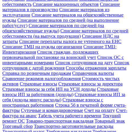
себестоимость
Списание малоценных объектов
Списание
материалов в производство
Списание материалов из
эксплуатации
Списание материалов на общехозяйственные
нужды
Списание материалов по средней (на выполнение
работ/услуг)
Списание материалов по средней (на
общехозяйственные нужды)
Списание материалов по средней
себестоимости (на выпуск продукции)
Списание НДС на
затраты
Списание переплаты налога не учтенного на ЕНС
Списание ТМЦ на нужды организации
Списание ТМЦ:
Инвентаризация
Список граждан, подлежащих
первоначальной постановке на воинский учет
Список ОС с
инвентарными номерами
Список сотрудников на дату
Список
сотрудников с датой рождения
Способы отражения зарплаты
Справка по розничным продажам
Справочник валюты
Сравнение режимов налогообложения
Стоимость чистых
активов
Страховые взносы
Страховые взносы за директора
Страховые взносы за себя ИП на УСН доходы
Страховые
взносы ИП за работников (доходы)
Страховые взносы ИП за
себя (доходы минус расходы)
Страховые взносы с
иностранных работников
Строка 5б в печатной форме счета-
фактуры
Суточные и командировочные
Счет на оплату
Счет-
фактура на аванс
Табель учета рабочего времени
Текущий
ремонт ОС
Товарно-транспортная накладная
Товарный знак
Торговый сбор
Транспортно-заготовительные расходы
Транспортный налог
Требование накладная
Требование-