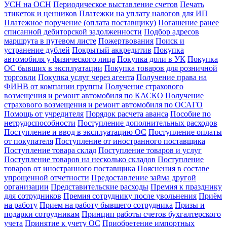
УСН на ОСН
Периодическое выставление счетов
Печать
этикеток и ценников
Платежки на уплату налогов для ИП
Платежное поручение (оплата поставщику)
Погашение ранее
списанной дебиторской задолженности
Подбор адресов
маршрута в путевом листе
Пожертвования
Поиск и
устранение дублей
Покрытый аккредитив
Покупка
автомобиля у физического лица
Покупка доли в УК
Покупка
ОС бывших в эксплуатации
Покупка товаров для розничной
торговли
Покупка услуг через агента
Получение права на
ФИНВ от компании группы
Получение страхового
возмещения и ремонт автомобиля по КАСКО
Получение
страхового возмещения и ремонт автомобиля по ОСАГО
Помощь от учредителя
Порядок расчета аванса
Пособие по
нетрудоспособности
Поступление дополнительных расходов
Поступление и ввод в эксплуатацию ОС
Поступление оплаты
от покупателя
Поступление от иностранного поставщика
Поступление товара склад
Поступление товаров и услуг
Поступление товаров на несколько складов
Поступление
товаров от иностранного поставщика
Пояснения в составе
упрощенной отчетности
Предоставление займа другой
организации
Представительские расходы
Премия к празднику
для сотрудников
Премия сотруднику после увольнения
Приём
на работу
Прием на работу бывшего сотрудника
Призы и
подарки сотрудникам
Принцип работы счетов бухгалтерского
учета
Принятие к учету ОС
Приобретение импортных