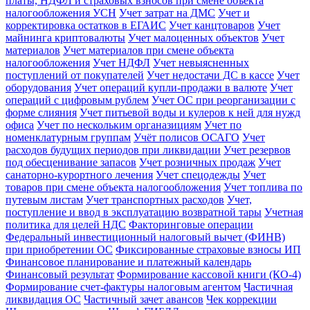
платы, НДФЛ и страховых взносов при смене объекта
налогообложения УСН
Учет затрат на ДМС
Учет и
корректировка остатков в ЕГАИС
Учет канцтоваров
Учет
майнинга криптовалюты
Учет малоценных объектов
Учет
материалов
Учет материалов при смене объекта
налогообложения
Учет НДФЛ
Учет невыясненных
поступлений от покупателей
Учет недостачи ДС в кассе
Учет
оборудования
Учет операций купли-продажи в валюте
Учет
операций с цифровым рублем
Учет ОС при реорганизации с
форме слияния
Учет питьевой воды и кулеров к ней для нужд
офиса
Учет по нескольким органазициям
Учет по
номенклатурным группам
Учёт полисов ОСАГО
Учет
расходов будущих периодов при ликвидации
Учет резервов
под обесценивание запасов
Учет розничных продаж
Учет
санаторно-курортного лечения
Учет спецодежды
Учет
товаров при смене объекта налогообложения
Учет топлива по
путевым листам
Учет транспортных расходов
Учет,
поступление и ввод в эксплуатацию возвратной тары
Учетная
политика для целей НДС
Факторинговые операции
Федеральный инвестиционный налоговый вычет (ФИНВ)
при приобретении ОС
Фиксированные страховые взносы ИП
Финансовое планирование и платежный календарь
Финансовый результат
Формирование кассовой книги (КО-4)
Формирование счет-фактуры налоговым агентом
Частичная
ликвидация ОС
Частичный зачет авансов
Чек коррекции