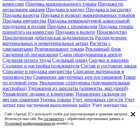
комиссию
Приемка маркированного товара
Продажа по
нескольким заказам
Продажа в кредит
Продажа в рассрочку
Продажа валюты
Продажа и возврат маркированных товаров
Продажа имущества
Продажа немаркируемой алкогольной
продукции в розлив
Продажа с промокодом
Продажа товара,
принятого на комиссию
Продажи в валюте
Производство
Просроченная дебиторская задолженность
Распределение
материальных и нематериальных затрат
Расчеты с
самозанятыми
Резервирование товара
Рекламный блок
Сведения об организации
Сдача оборудования в аренду
Сдельная оплата труда
Сдельный наряд
Скидки и наценки
Создание и настройка пользователя
Состав и состояние заказа
Списание и продажа имущества
Списание материалов в
производство
Сравнение закупочных цен поставщиков
Товар
по нулевой цене
Увольнение сотрудника (предварительные
настройки)
Удержания из зарплаты (алименты, мат.ущерб)
Управление лидами и клиентами
Управление складом по
местам хранения
Уценка товара
Учет денежных средств
Учет
затрат при частичном выполнении работ
Учет имущества
Учет основных средств
Учет серийных номеров
Учет
Сайт «Аренда 1С» использует cookie для персонализации и хранения настроек.
спецодежды
Учет товара в единицах и в упаковках
Учет
Используя наш сайт, Вы
соглашаетесь
с обработкой персональных данных и
товаров по характеристикам
Факсимиле и подписи
Политикой конфиденциальности
arenda1c.ru.
Финансовое планирование и бюджет
Формирование заказа
поставщику
Характеристика номенклатуры
Ценовые группы
Ценообразование
Штатное расписание
Этикетки и ценники