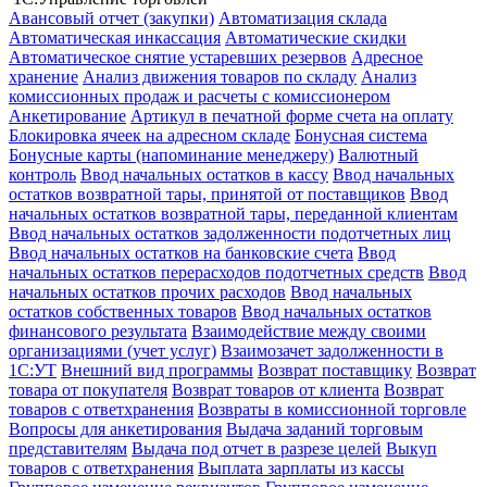
Авансовый отчет (закупки)
Автоматизация склада
Автоматическая инкассация
Автоматические скидки
Автоматическое снятие устаревших резервов
Адресное
хранение
Анализ движения товаров по складу
Анализ
комиссионных продаж и расчеты с комиссионером
Анкетирование
Артикул в печатной форме счета на оплату
Блокировка ячеек на адресном складе
Бонусная система
Бонусные карты (напоминание менеджеру)
Валютный
контроль
Ввод начальных остатков в кассу
Ввод начальных
остатков возвратной тары, принятой от поставщиков
Ввод
начальных остатков возвратной тары, переданной клиентам
Ввод начальных остатков задолженности подотчетных лиц
Ввод начальных остатков на банковские счета
Ввод
начальных остатков перерасходов подотчетных средств
Ввод
начальных остатков прочих расходов
Ввод начальных
остатков собственных товаров
Ввод начальных остатков
финансового результата
Взаимодействие между своими
организациями (учет услуг)
Взаимозачет задолженности в
1С:УТ
Внешний вид программы
Возврат поставщику
Возврат
товара от покупателя
Возврат товаров от клиента
Возврат
товаров с ответхранения
Возвраты в комиссионной торговле
Вопросы для анкетирования
Выдача заданий торговым
представителям
Выдача под отчет в разрезе целей
Выкуп
товаров с ответхранения
Выплата зарплаты из кассы