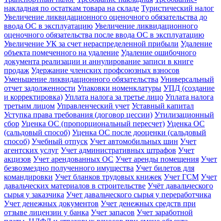
накладная по остаткам товара на складе
Туристический налог
Увеличение ликвидационного оценочного обязательства до
ввода ОС в эксплуатацию
Увеличение ликвидационного
оценочного обязательства после ввода ОС в эксплуатацию
Увеличение УК за счет нераспределенной прибыли
Удаление
объекта помеченного на удаление
Удаление ошибочного
документа реализации и аннулирование записи в книге
продаж
Удержание членских профсоюзных взносов
Уменьшение ликвидационного обязательства
Универсальный
отчет задолженности
Упаковки номенклатуры
УПД (создание
и корректировка)
Уплата налога за третье лицо
Уплата налога
третьим лицом
Управленческий учет
Уставный капитал
Уступка права требования (договор цессии)
Утилизационный
сбор
Уценка ОС (пропорциональный пересчет)
Уценка ОС
(сальдовый способ)
Уценка ОС после дооценки (сальдовый
способ)
Учебный отпуск
Учет автомобильных шин
Учет
агентских услуг
Учет административных штрафов
Учет
акцизов
Учет арендованных ОС
Учет аренды помещения
Учет
безвозмездно полученного имущества
Учет билетов для
командировки
Учет бланков трудовых книжек
Учет ГСМ
Учет
давальческих материалов в строительстве
Учёт давальческого
сырья у заказчика
Учет давальческого сырья у переработчика
Учет денежных документов
Учет денежных средств при
отзыве лицензии у банка
Учет запасов
Учет заработной