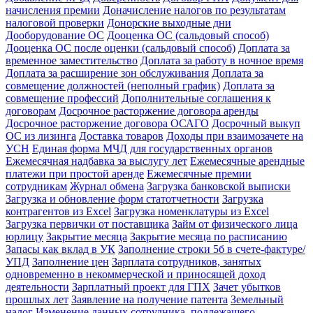
начисления премии
Доначисление налогов по результатам
налоговой проверки
Донорские выходные дни
Дооборудование ОС
Дооценка ОС (сальдовый способ)
Дооценка ОС после оценки (сальдовый способ)
Доплата за
временное заместительство
Доплата за работу в ночное время
Доплата за расширение зон обслуживания
Доплата за
совмещение должностей (неполный график)
Доплата за
совмещение профессий
Дополнительные соглашения к
договорам
Досрочное расторжение договора аренды
Досрочное расторжение договора ОСАГО
Досрочный выкуп
ОС из лизинга
Доставка товаров
Доходы при взаимозачете на
УСН
Единая форма МЧД для государственных органов
Ежемесячная надбавка за выслугу лет
Ежемесячные арендные
платежи при простой аренде
Ежемесячные премии
сотрудникам
Журнал обмена
Загрузка банковской выписки
Загрузка и обновление форм статотчетности
Загрузка
контрагентов из Excel
Загрузка номенклатуры из Excel
Загрузка первички от поставщика
Займ от физического лица
юрлицу
Закрытие месяца
Закрытие месяца по расписанию
Запасы как вклад в УК
Заполнение строки 5б в счете-фактуре/
УПД
Заполнение цен
Зарплата сотрудников, занятых
одновременно в некоммерческой и приносящей доход
деятельности
Зарплатный проект для ГПХ
Зачет убытков
прошлых лет
Заявление на получение патента
Земельный
налог
Изменение данных сотрудника, подлежащего