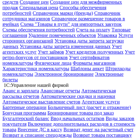
средств
Создание цен
Создание цен для межфирменных
продаж
Специальная цена
Способы обеспечения
потребностей
Справочник марки (бренды)
Справочник
сотрудники магазинов
Справочное размещение товаров в
ячейках
Схема "Товары в пути" для импортных закупок
Схемы обеспечения потребностей
Счета на оплату
Типовые
соглашения
Удаление помеченных объектов
Упаковка
Услуги
сторонних организаций
Установка даты запрета загрузки
данных
Установка даты запрета изменения данных
Учет
агентских услуг
Учет займов
Учет кредитов полученных
Учет
ретро-бонусов от поставщиков
Учет сертификатов
номенклатуры
Физические лица
Форматы магазинов
Характеристики номенклатуры
Шаблоны анкет
Штрихкоды
номенклатуры
Электронное бронирование
Электронные
билеты
1С:Управление нашей фирмой
Аванс и зарплата
Авансовые отчеты
Автоматическая
рассылка отчетов
Автоматические скидки и наценки
Автоматическое выставление счетов
Агентские услуги
Бартерные операции
Больничный лист (расчет и отражение)
Бонусная программа
Бронирование товара под заказ
Бухгалтерский баланс
Ввод начальных остатков
Виды заказов
покупателя
Включение дополнительных расходов в стоимость
товара
Внесение ДС в кассу
Возврат денег на расчетный счет
Возврат и списание спецодежды
Возврат товара поставщику