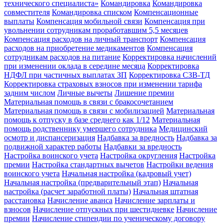
технического специалиста»
Командировка
Командировка
совместителя
Командировка списком
Компенсационные
выплаты
Компенсация мобильной связи
Компенсация при
увольнении сотрудникам проработавшим 5,5 месяцев
Компенсация расходов на личный транспорт
Компенсация
расходов на приобретение медикаментов
Компенсация
сотрудникам расходов на питание
Корректировка начислений
при изменении оклада в середине месяца
Корректировка
НДФЛ при частичных выплатах ЗП
Корректировка СЗВ-ТД
Корректировка страховых взносов при изменении тарифа
задним числом
Личные вычеты
Лишение премии
Материальная помощь в связи с бракосочетанием
Материальная помощь в связи с мобилизацией
Материальная
помощь к отпуску в базе среднего как 1/12
Материальная
помощь родственнику умершего сотрудника
Медицинский
осмотр и диспансеризация
Надбавка за вредность
Надбавка за
подвижной характер работы
Надбавки за вредность
Настройка воинского учета
Настройка округления
Настройка
премии
Настройка стандартных вычетов
Настройки ведения
воинского учета
Начальная настройка (кадровый учет)
Начальная настройка (предварительный этап)
Начальная
настройка (расчет заработной платы)
Начальная штатная
расстановка
Начисление аванса
Начисление зарплаты и
взносов
Начисление отпускных при шестидневке
Начисление
премии
Начисление стипендии по ученическому договору