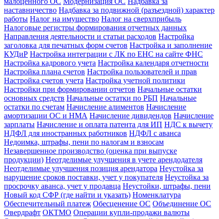
малоценного ОС
Модернизация ОС
Надбавка за
наставничество
Надбавка за подвижной (разъездной) характер
работы
Налог на имущество
Налог на сверхприбыль
Налоговые регистры формирования отчетных данных
Направления деятельности и статьи расходов
Настройка
заголовка для печатных форм счетов
Настройка и заполнение
КУДиР
Настройка интеграции с ЛК по ЕНС на сайте ФНС
Настройка кадрового учета
Настройка календаря отчетности
Настройка плана счетов
Настройка пользователей и прав
Настройка счетов учета
Настройка учетной политики
Настройки при формировании отчетов
Начальные остатки
основных средств
Начальные остатки по РБП
Начальные
остатки по счетам
Начисление алиментов
Начисление
амортизации ОС и НМА
Начисление дивидендов
Начисление
зарплаты
Начисление и оплата патента для ИП
НДС к вычету
НДФЛ для иностранных работников
НДФЛ с аванса
Недоимка, штрафы, пени по налогам и взносам
Незавершенное производство (оценка при выпуске
продукции)
Неотделимые улучшения в учете арендодателя
Неотделимые улучшения позиция арендатора
Неустойка за
нарушение сроков поставки, учет у покупателя
Неустойка за
просрочку аванса, учет у продавца
Неустойки, штрафы, пени
Новый код СФР (где найти и указать)
Номенклатура
Обеспечительный платеж
Обесценение ОС
Объединение ОС
Овердрафт
ОКТМО
Операции купли-продажи валюты