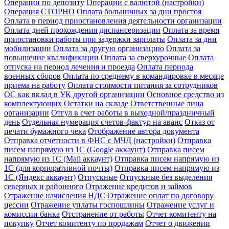
Операции по депозиту
Операции с валютой (настройки)
Операция СТОРНО
Оплата больничных за дни простоя
Оплата в период приостановления деятельности организации
Оплата дней прохождения диспансеризации
Оплата за время
приостановки работы при задержки зарплаты
Оплата за дни
мобилизации
Оплата за другую организацию
Оплата за
повышение квалификации
Оплата за сверхурочные
Оплата
отпуска на период лечения и проезда
Оплата периода
военных сборов
Оплата по среднему в командировке в месяце
приема на работу
Оплата стоимости питания за сотрудников
ОС как вклад в УК другой организации
Основное средство из
комплектующих
Остатки на складе
Ответственные лица
организации
Отгул в счет работы в выходной/праздничный
день
Отдельная нумерация счетов-фактур на аванс
Отказ от
печати бумажного чека
Отображение автора документа
Отправка отчетности в ФНС с МЧД (настройки)
Отправка
писем напрямую из 1С (Google аккаунт)
Отправка писем
напрямую из 1С (Mail аккаунт)
Отправка писем напрямую из
1С (для корпоративной почты)
Отправка писем напрямую из
1С (Яндекс аккаунт)
Отпускные
Отпускные без выделения
северных и районного
Отражение кредитов и займов
Отражение начисления НДС
Отражение оплат по договору
цессии
Отражение уплаты госпошлины
Отражение услуг и
комиссии банка
Отстранение от работы
Отчет комитенту на
покупку
Отчет комитенту по продажам
Отчет о движении