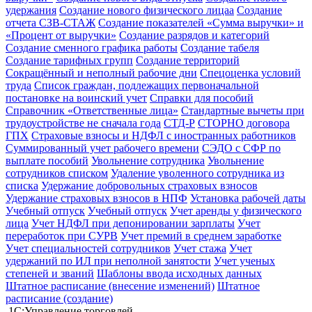
удержания
Создание нового физического лицаа
Создание
отчета СЗВ-СТАЖ
Создание показателей «Сумма выручки» и
«Процент от выручки»
Создание разрядов и категорий
Создание сменного графика работы
Создание табеля
Создание тарифных групп
Создание территорий
Сокращённый и неполный рабочие дни
Спецоценка условий
труда
Список граждан, подлежащих первоначальной
постановке на воинский учет
Справки для пособий
Справочник «Ответственные лица»
Стандартные вычеты при
трудоустройстве не сначала года
СТД-Р
СТОРНО договора
ГПХ
Страховые взносы и НДФЛ с иностранных работников
Суммированный учет рабочего времени
СЭДО с СФР по
выплате пособий
Увольнение сотрудника
Увольнение
сотрудников списком
Удаление уволенного сотрудника из
списка
Удержание добровольных страховых взносов
Удержание страховых взносов в НПФ
Установка рабочей даты
Учебный отпуск
Учебный отпуск
Учет аренды у физического
лица
Учет НДФЛ при депонировании зарплаты
Учет
переработок при СУРВ
Учет премий в среднем заработке
Учет специальностей сотрудников
Учет стажа
Учет
удержаний по ИЛ при неполной занятости
Учет ученых
степеней и званий
Шаблоны ввода исходных данных
Штатное расписание (внесение изменений)
Штатное
расписание (создание)
1С:Управление торговлей