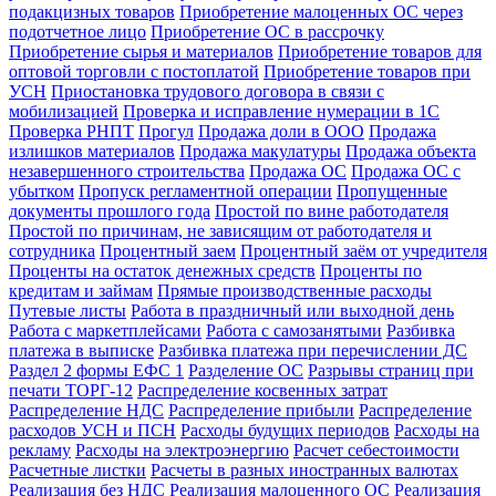
подакцизных товаров
Приобретение малоценных ОС через
подотчетное лицо
Приобретение ОС в рассрочку
Приобретение сырья и материалов
Приобретение товаров для
оптовой торговли с постоплатой
Приобретение товаров при
УСН
Приостановка трудового договора в связи с
мобилизацией
Проверка и исправление нумерации в 1С
Проверка РНПТ
Прогул
Продажа доли в ООО
Продажа
излишков материалов
Продажа макулатуры
Продажа объекта
незавершенного строительства
Продажа ОС
Продажа ОС с
убытком
Пропуск регламентной операции
Пропущенные
документы прошлого года
Простой по вине работодателя
Простой по причинам, не зависящим от работодателя и
сотрудника
Процентный заем
Процентный заём от учредителя
Проценты на остаток денежных средств
Проценты по
кредитам и займам
Прямые производственные расходы
Путевые листы
Работа в праздничный или выходной день
Работа с маркетплейсами
Работа с самозанятыми
Разбивка
платежа в выписке
Разбивка платежа при перечислении ДС
Раздел 2 формы ЕФС 1
Разделение ОС
Разрывы страниц при
печати ТОРГ-12
Распределение косвенных затрат
Распределение НДС
Распределение прибыли
Распределение
расходов УСН и ПСН
Расходы будущих периодов
Расходы на
рекламу
Расходы на электроэнергию
Расчет себестоимости
Расчетные листки
Расчеты в разных иностранных валютах
Реализация без НДС
Реализация малоценного ОС
Реализация