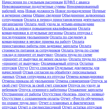
Начисления по сдельным расценкам
НДФЛ с аванса
Невозвращенные подотчетные суммы
Ненормированный
рабочий день
Новая должность
Новое подразделение
Ночные
и вечерние смены
Общие сведения
Объединение задвоенных
сотрудников
Оплата в период приостановления деятельности
организации
Оплата дней ухода за детьми-инвалидами
Оплата за период повышения квалификации
Оплата
командировки в отдельные регионы
Оплата отпуска с
последующим увольнением
Оплата по среднему в
командировке в месяце приема на работу
Оплата
приостановки работы при задержке зарплаты
Оплата
стоимости питания за сотрудников
Оплата труда по схеме
«оклад и процент от выручки»
Оплата труда по схеме
«процент от выручки не менее оклада»
Оплата труда по схеме
«процент от выручки»
Оплачиваемый отпуск
Остатки
отпусков
Отгул
Отгул списком
Отдельные документы для
начислений
Отзыв согласия на обработку персональных
данных
Отзыв сотрудника из отпуска
Отмена командировки
Отмена приказа об увольнении
Отмена совмещения
Отпуск за
свой счет
Отпуск за свой счет списком
Отпуск по уходу за
ребенком
Отпуск сезонного работника
Отражение зарплаты
Отстранение от работы
Отсутствие (болезнь, прогул, неявка)
Отсутствие с сохранением оплаты
Отчет «Реестр обученных
по охране труда лиц»
Отчет о плановых и фактических
отпусках
Отчет о среднесписочной
Отчет остатки отпусков