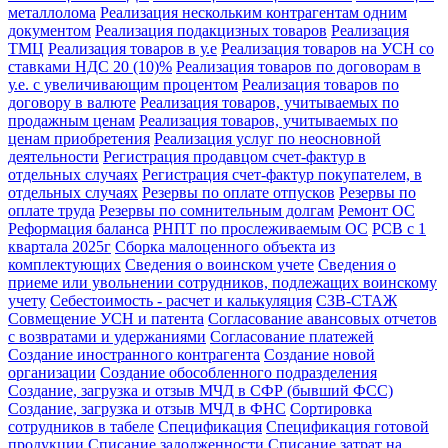
металлолома
Реализация нескольким контрагентам одним
документом
Реализация подакцизных товаров
Реализация
ТМЦ
Реализация товаров в у.е
Реализация товаров на УСН со
ставками НДС 20 (10)%
Реализация товаров по договорам в
у.е. с увеличивающим процентом
Реализация товаров по
договору в валюте
Реализация товаров, учитываемых по
продажным ценам
Реализация товаров, учитываемых по
ценам приобретения
Реализация услуг по неосновной
деятельности
Регистрация продавцом счет-фактур в
отдельных случаях
Регистрация счет-фактур покупателем, в
отдельных случаях
Резервы по оплате отпусков
Резервы по
оплате труда
Резервы по сомнительным долгам
Ремонт ОС
Реформация баланса
РНПТ по прослеживаемым ОС
РСВ с 1
квартала 2025г
Сборка малоценного объекта из
комплектующих
Сведения о воинском учете
Сведения о
приеме или увольнении сотрудников, подлежащих воинскому
учету
Себестоимость - расчет и калькуляция
СЗВ-СТАЖ
Совмещение УСН и патента
Согласование авансовых отчетов
с возвратами и удержаниями
Согласование платежей
Создание иностранного контрагента
Создание новой
организации
Создание обособленного подразделения
Создание, загрузка и отзыв МЧД в СФР (бывший ФСС)
Создание, загрузка и отзыв МЧД в ФНС
Сортировка
сотрудников в табеле
Спецификация
Спецификация готовой
продукции
Списание задолженности
Списание затрат на