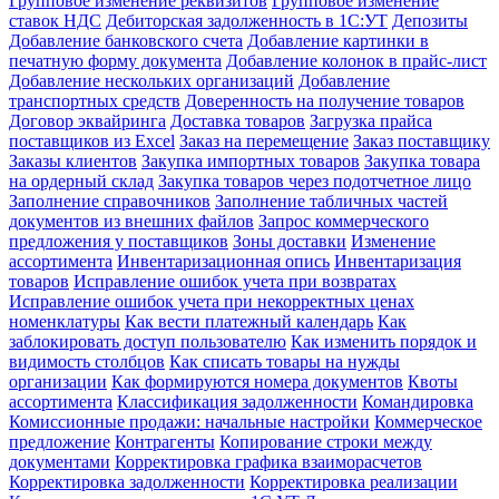
Групповое изменение реквизитов
Групповое изменение
ставок НДС
Дебиторская задолженность в 1С:УТ
Депозиты
Добавление банковского счета
Добавление картинки в
печатную форму документа
Добавление колонок в прайс-лист
Добавление нескольких организаций
Добавление
транспортных средств
Доверенность на получение товаров
Договор эквайринга
Доставка товаров
Загрузка прайса
поставщиков из Excel
Заказ на перемещение
Заказ поставщику
Заказы клиентов
Закупка импортных товаров
Закупка товара
на ордерный склад
Закупка товаров через подотчетное лицо
Заполнение справочников
Заполнение табличных частей
документов из внешних файлов
Запрос коммерческого
предложения у поставщиков
Зоны доставки
Изменение
ассортимента
Инвентаризационная опись
Инвентаризация
товаров
Исправление ошибок учета при возвратах
Исправление ошибок учета при некорректных ценах
номенклатуры
Как вести платежный календарь
Как
заблокировать доступ пользователю
Как изменить порядок и
видимость столбцов
Как списать товары на нужды
организации
Как формируются номера документов
Квоты
ассортимента
Классификация задолженности
Командировка
Комиссионные продажи: начальные настройки
Коммерческое
предложение
Контрагенты
Копирование строки между
документами
Корректировка графика взаиморасчетов
Корректировка задолженности
Корректировка реализации