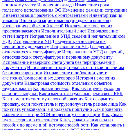
воинскому учету
Изменение оклада
Изменение срока
полезного использования ОС
Изменение фамилии сотрудника
Инвентаризация расчетов с контрагентами
Инвентаризация
товаров
Инвентаризация товаров (продажа излишков)
Интеграция с облачной кассой
Исключение товаров из
прослеживаемости
Исполнительный лист
Использование
статей затрат
Исправление в УПД сведений неплательщиком
НДС
Исправление в УПД сведений, относящихся к
первичному документу
Исправление в УПД сведений,
относящихся к счету-фактуре
Исправление в УПД сведений,
относящихся к счету-фактуре и первичному документу
Исправление неверного счета учета без перепроведения
документов
Исправление отрицательных остатков по счетам
без инвентаризации
Исправление ошибок при учете
агентских/комиссионных договоров
История изменения
документа
Кадастровая стоимость отдельных объектов
недвижимости
Кадровый перевод
Как вести учет расходов
если нет выручки
Как изменить актуальные реквизиты КБК
Как изменить систему налогообложения
Как оформить
продажу, если покупатель и грузополучатель разные лица
Как
покупать упаковками, а продавать поштучно
Как проверить
наличие льгот при УСН по региону регистрации
Как убрать
пустые строки в отчетности
Как удержать алименты из
пособия по временной нетрудоспособности
Как установить и