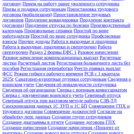
договору
Прием на работу ранее уволенного сотрудника
Призы и подарки сотрудникам
Приостановка трудового
договора (мобилизация)
Приостановление трудовых
договоров
Продление командировки
Продление контракта
(договора)
Продление отпуска по болезни
Производственный
календарь
Произвольные справки
Простой по вине
работодателя
Простой по вине сотрудника
Профсоюзные
взносы
Прочие доходы
Работа в выходные и праздники
Работа в выходные, праздники и сверхурочно
Работа
сверхурочно
Раздел 2 формы ЕФС 1
Разовое начисление
Разовое начисление компенсационных выплат
Расчетные
листки
Расчетный листок
Регистрация больничного листа без
пособия
Регистрация переработки
Реестр прямых выплат
ФСС
Режим гибкого рабочего времени
РСВ с 1 квартала
2025г
Санаторно-курортные путевки сотрудникам
Сведения о
воинском учете
Сведения об инвалидности сотрудника
Сведения об организации
Сверка с военным комиссариатом
Сверка с документами воинского учета
Северный отпуск
Северный отпуск при вахтовом методе работы
СЗВ-ТД
Синхронизация данных 1С ЗУП и 1С БП
Совмещение ГПХ и
трудового договора
Совмещение должностей
Согласие на
обработку перс данных
Создание групп сотрудников
Создание диаграммы в отчете
Создание договора ГПХ
Создание начисления
Создание начисления «Процент от
выручки»
Создание нового вида отпуска
Создание нового