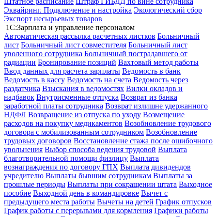
Штатное расписание
Штраф ГИБДД по вине сотрудника
Эквайринг. Подключение и настройка
Экологический сбор
Экспорт несырьевых товаров
1С:Зарплата и управление персоналом
Автоматическая рассылка расчетных листков
Больничный
лист
Больничный лист совместителя
Больничный лист
уволенного сотрудника
Больничный пострадавшего от
радиации
Бронирование позиций
Вахтовый метод работы
Ввод данных для расчета зарплаты
Ведомость в банк
Ведомость в кассу
Ведомость на счета
Ведомость через
раздатчика
Взыскания в ведомостях
Вилки окладов и
надбавок
Внутрисменные отпуска
Возврат из банка
заработной платы сотрудника
Возврат излишне удержанного
НДФЛ
Возвращение из отпуска по уходу
Возмещение
расходов на покупку медикаментов
Возобновление трудового
договора с мобилизованным сотрудником
Возобновление
трудовых договоров
Восстановление стажа после ошибочного
увольнения
Выбор способа ведения трудовой
Выплата
благотворительной помощи физлицу
Выплата
вознаграждения по договору ГПХ
Выплата дивидендов
учредителю
Выплаты бывшим сотрудникам
Выплаты за
прошлые периоды
Выплаты при сокращении штата
Выходное
пособие
Выходной день в командировке
Вычет с
предыдущего места работы
Вычеты на детей
График отпусков
График работы с перерывами для кормления
Графики работы