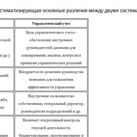
истематизирующая основные различия между двумя система
Управленческий учет
Цель управленческого учета
-
нсовой
о
беспечение
внутренних
руководителей
данными для
и др.
)
планирования,
анализа
, контроля и
принятия
управленческих решений
Внедряется по решению руководства
аний.
компании для повышения
эффективности управления
Внутренние пользователи
:
жба,
собственники, генеральный директор,
оры
руководители подразделений
и др.
Включает оперативный контроль
текущей
деятельности
,
ации
бюджетирование, прогнозирование и