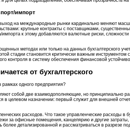
к и для целых подразделений, обеспечивая прозрачность на
спорт/импорт
и выход на международные рынки кардинально меняют масш
льствами: крупные контракты с поставщиками, существенн
/импорта к этому добавляются валютные риски, сложности
щенных методах или только на данных бухгалтерского учет
 этой стадии становится критически важным инструментом с
го контроля в систему обеспечения финансовой устойчивос
ичается от бухгалтерского
 в рамках одного предприятия?
авляют собой две взаимодополняющие, но принципиально ра
ся в целевом назначении: первый служит для внешней отче
нческих расходов. Что такое управленческие расходы в бу
ежи за офисные помещения, канцелярию и другие затраты,
ь более детализированной и рассматриваться в разрезе по