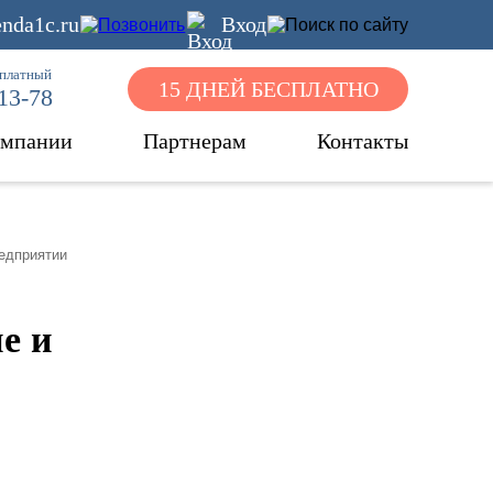
nda1c.ru
Вход
сплатный
15 ДНЕЙ БЕСПЛАТНО
-13-78
омпании
Партнерам
Контакты
редприятии
е и