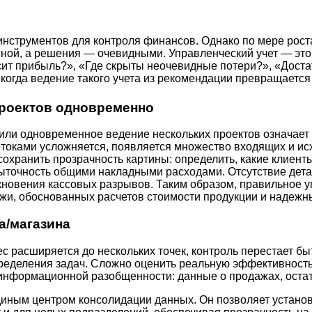
инструментов для контроля финансов. Однако по мере рост
сной, а решения — очевидными. Управленческий учет — это
ит прибыль?», «Где скрыты неочевидные потери?», «Доста
когда ведение такого учета из рекомендации превращается
 проектов одновременно
или одновременное ведение нескольких проектов означает
оками усложняется, появляется множество входящих и исх
охранить прозрачность картины: определить, какие клиент
ыточность общими накладными расходами. Отсутствие дета
кновения кассовых разрывов. Таким образом, правильное у
жи, обоснованных расчетов стоимости продукции и надежн
а/магазина
с расширяется до нескольких точек, контроль перестает бы
еделения задач. Сложно оценить реальную эффективность и
информационной разобщенности: данные о продажах, остатк
диным центром консолидации данных. Он позволяет установ