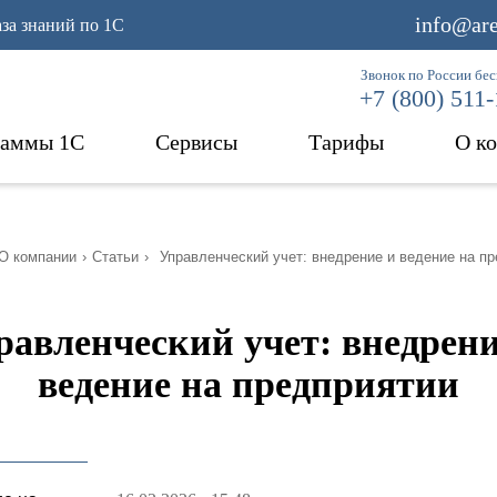
info@are
аза знаний по 1С
Звонок по России бе
+7 (800) 511
раммы 1С
Сервисы
Тарифы
О к
О компании
›
Статьи
›
Управленческий учет: внедрение и ведение на п
равленческий учет: внедрени
ведение на предприятии