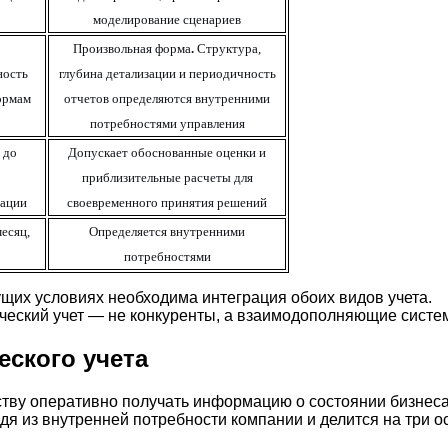
моделирование сценариев
Произвольная форма
.
Структура,
ность
глубина детализации и периодичность
ормам
отчетов определяются внутренними
потребностями управления
до
Допускает обоснованные оценки и
приблизительные
расчеты
для
рации
своевременного принятия решений
месяц,
Определяется внутренними
потребностями
щих условиях необходима интеграция обоих видов учета.
нческий учет — не конкуренты, а взаимодополняющие систе
ского учета
ству оперативно получать информацию о состоянии бизнеса
я из внутренней потребности компании и делится на три 