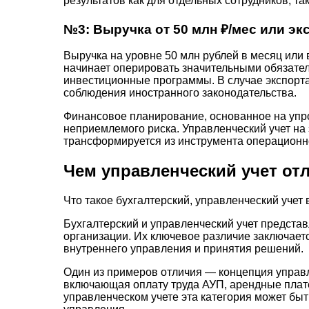
результатов как для отдельных сотрудников, та
№3: Выручка от 50 млн ₽/мес или эк
Выручка на уровне 50 млн рублей в месяц ил
начинает оперировать значительными обязате
инвестиционные программы. В случае экспорта
соблюдения иностранного законодательства.
Финансовое планирование, основанное на упро
неприемлемого риска. Управленческий учет на
трансформируется из инструмента операционно
Чем управленческий учет отл
Что такое бухгалтерский, управленческий учет
Бухгалтерский и управленческий учет предст
организации. Их ключевое различие заключает
внутреннего управления и принятия решений.
Один из примеров отличия — концепция управле
включающая оплату труда АУП, арендные плат
управленческом учете эта категория может быт