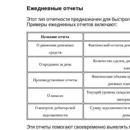
Ежедневные отчеты
Этот тип отчетности предназначен для быстро
Примеры ежедневных отчетов включают:
Название
отчета
О движении денежных
Фактический остаток ден
средств
Количество сделок, д
О продажах за день
клю
Фактические объ
е
мы п
Производственные отчеты
дневных план
Текущий уровень складски
О запасах
матери
О контроле дебиторской
Сумму задолженности по
задолженности
день
Эти отчеты помогают своевременно выявлять 