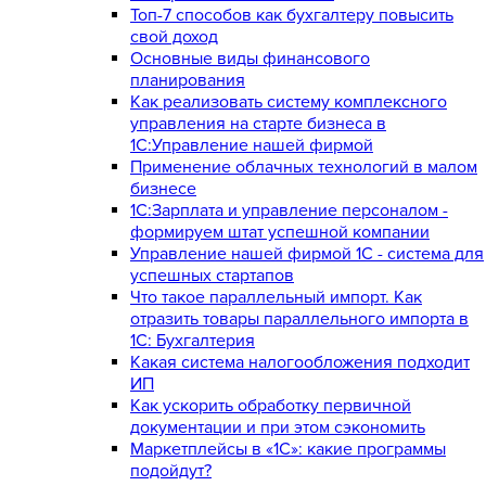
Топ-7 способов как бухгалтеру повысить
свой доход
Основные виды финансового
планирования
Как реализовать систему комплексного
управления на старте бизнеса в
1С:Управление нашей фирмой
Применение облачных технологий в малом
бизнесе
1C:Зарплата и управление персоналом -
формируем штат успешной компании
Управление нашей фирмой 1C - система для
успешных стартапов
Что такое параллельный импорт. Как
отразить товары параллельного импорта в
1С: Бухгалтерия
Какая система налогообложения подходит
ИП
Как ускорить обработку первичной
документации и при этом сэкономить
Маркетплейсы в «1С»: какие программы
подойдут?