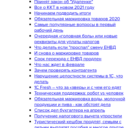
Принят закон об "Удаленке"
Все о ККТ в новом 2021 году
Начинаем подводить итоги
Обязательная маркировка товаров 2020
Самые популярные вопросы в первый
рабочий день
Очередная «головная боль» или новые
реквизиты для уплаты налогов
Что делать если "проспал" смену ЕНВД
И снова о маркировке товаров
Срок перехода с ЕНВД продлен
Что нас ждет в феврале
Зачем проверять контрагента
Нарушение целостности системы в 1С, что
делать
1С Fresh – что за «зверь» и с чем его едят
Техническая поддержка: робот vs человек
Обязательная маркировка воды, молочной
продукции и пива - как обстоят дела
Список дел бухгалтера на апрель
Получение налогового вычета упростили
Туристический кешбэк продлят, семьям с
детьми выплатят пособия и многое другое