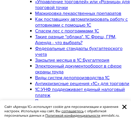
«Управление торговлей» или «Розница» для
торговой точки
Маркировка лекарственных препаратов
Как поставщику автоматизировать работу с
оптовиками с помощью 1С
Спасем лес с программами 1С
Такие разные "облака". 1С Фреш, ГРМ,
Аренда - что выбрать?
Федеральные стандарты бухгалтерского
учета
Закрытие месяца в 1С:Бухгалтерия
Электронный документооборот в сфере
охраны труда
Виды систем делопроизводства 1C
Антикризисные решения «1С» для торговли
1С:УНФ поддерживает единый налоговый
платеж
Почему пользователи предпочитают
встроенный почтовый клиент в
Сайт «Аренда 1С» использует cookie для персонализации и хранения
настроек. Используя наш сайт, Вы
соглашаетесь
с обработкой
1С:Документооборот
персональных данных и
Политикой конфиденциальности
arenda1c.ru.
Когда можно обойтись без бухгалтера и
вести самому отчетность в 1С:УНФ
Как найти излишки и неликвиды и