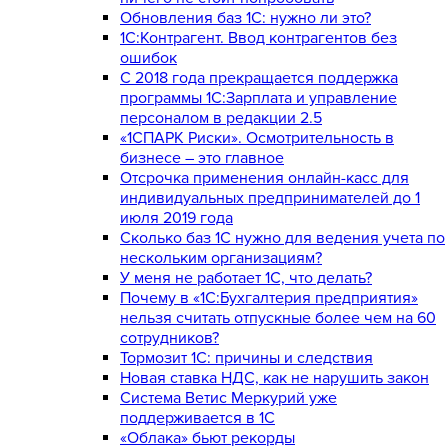
Обновления баз 1С: нужно ли это?
1С:Контрагент. Ввод контрагентов без
ошибок
С 2018 года прекращается поддержка
программы 1С:Зарплата и управление
персоналом в редакции 2.5
«1СПАРК Риски». Осмотрительность в
бизнесе – это главное
Отсрочка применения онлайн-касс для
индивидуальных предпринимателей до 1
июля 2019 года
Сколько баз 1C нужно для ведения учета по
нескольким организациям?
У меня не работает 1С, что делать?
Почему в «1С:Бухгалтерия предприятия»
нельзя считать отпускные более чем на 60
сотрудников?
Тормозит 1C: причины и следствия
Новая ставка НДС, как не нарушить закон
Система Ветис Меркурий уже
поддерживается в 1С
«Облака» бьют рекорды