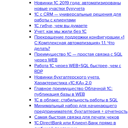
Новинки 1С 2019 года: автоматизированы
новые участки бухучета
1С с CRM — универсальные решения для
работы с клиентами
1С гибче, чем вы думаете
Учет: как мы жили без 1С
Прекращение поддержки конфигурации «1
С:Комплексная автоматизация» 1.1. Что
делать?
Преимущество 1С — простая связка с SQL
через WEB
Работа 1С через WEB+SQL быстрее, чем с
RDP
Новинки бухгалтерского учета.
Характеристика «1С:КА» 2.0
Главное преимущество Облачной 1С:
публикация базы в WEB
1С в облаке: стабильность работы в SQL
Минимальный набор для начинающего
предпринимателя: бухгалтерия + отчетность
Самая быстрая связка для печати чеков
1С:DirectBank или Клиент-Банк прямо в