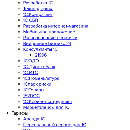
Разработка 1С
Техподдержка
1С:Контрагент
1С СБП
Разработка интернет-магазина
Мобильное приложение
Распознавание первички
Внедрение Битрикс 24
Консультанты 1С
21996
1С:ЭДО
1С:Директ Банк
1С:ИТС
1С:Номенклатура
1Спарк риски
1С:Товары
152DOC
1С:Кабинет сотрудника
Маркетплейсы для 1С
Тарифы
Аренда 1С
Персональный сервер для 1С