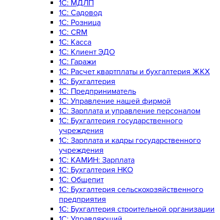
1С: МДЛП
1С: Садовод
1С: Розница
1C: CRM
1C: Касса
1С: Клиент ЭДО
1С: Гаражи
1C: Расчет квартплаты и бухгалтерия ЖКХ
1C: Бухгалтерия
1C: Предприниматель
1C: Управление нашей фирмой
1C: Зарплата и управление персоналом
1C: Бухгалтерия государственного
учреждения
1C: Зарплата и кадры государственного
учреждения
1C: КАМИН: Зарплата
1C: Бухгалтерия НКО
1С: Общепит
1С: Бухгалтерия сельскохозяйст­венного
предприятия
1С: Бухгалтерия строительной организации
1С: Управляющий