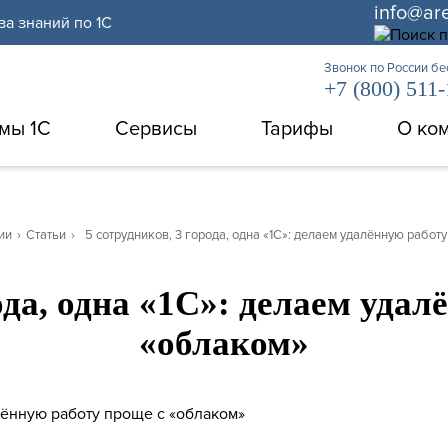
info@ar
за знаний по 1С
Звонок по России б
+7 (800) 511
мы 1С
Сервисы
Тарифы
О ко
ии
›
Статьи
›
5 сотрудников, 3 города, одна «1С»: делаем удалённую работ
ода, одна «1С»: делаем уда
«облаком»