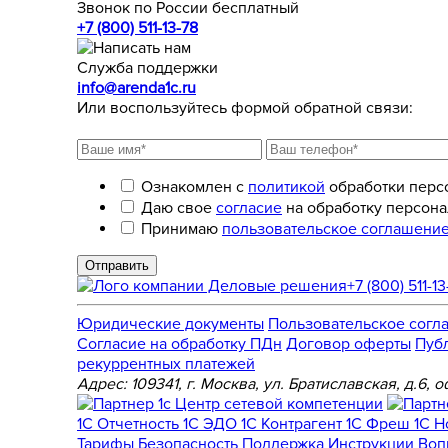
Звонок по России бесплатный
+7 (800) 511-13-78
Служба поддержки
info@arenda1c.ru
Или воспользуйтесь формой обратной связи:
Ознакомлен с
политикой
обработки перс
Даю свое
согласие
на обработку персона
Принимаю
пользовательское соглашени
Отправить
+7 (800) 511-13
Юридические документы
Пользовательское согл
Cогласие на обработку ПДн
Договор оферты
Пуб
рекуррентных платежей
Адрес: 109341, г. Москва, ул. Братиславская, д.6
1С Отчетность
1С ЭДО
1С Контрагент
1С Фреш
1С 
Тарифы
Безопасность
Поддержка
Инструкции
Воп