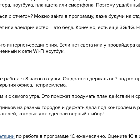
тера, ноутбука, планшета или смартфона. Поэтому удалённый
ся с отчётом? Можно зайти в программу, даже будучи на отд
ет или электричество – это беда. Конечно, есть ещё 3G/4G.
ого интернет-соединения. Если нет света или у провайдера 
енный к сети Wi-Fi ноутбук.
 работает 8 часов в сутки. Он должен держать всё под конт
ткрытия офиса, неприемлема.
 и с самого утра. Это поможет продумать план действий и с
удников из разных городов и держать дела под контролем в
ателей, которые уже сделали верный выбор!
ьтации
по работе в программе 1С ежемесячно. Оцените 1С в