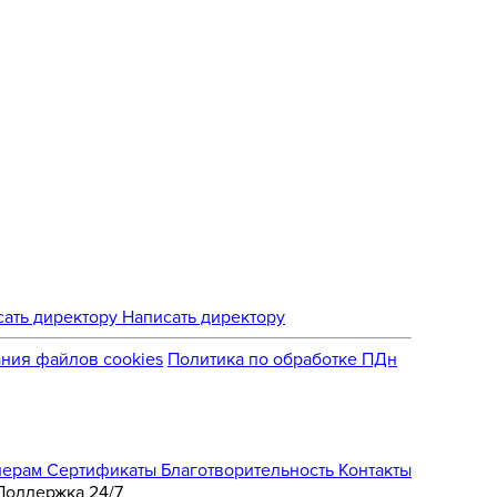
Написать директору
ния файлов cookies
Политика по обработке ПДн
нерам
Сертификаты
Благотворительность
Контакты
Поддержка 24/7