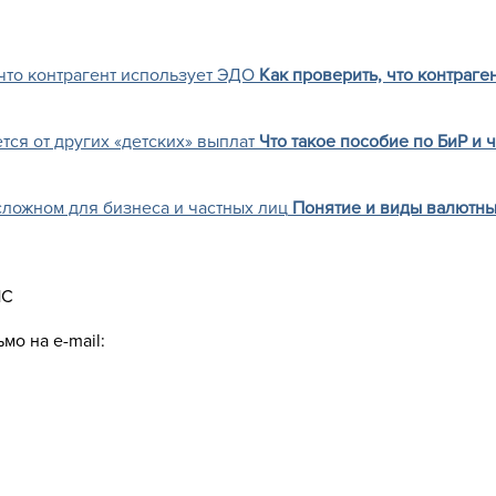
Как проверить, что контраге
Что такое пособие по БиР и 
Понятие и виды валютны
1С
мо на e-mail: