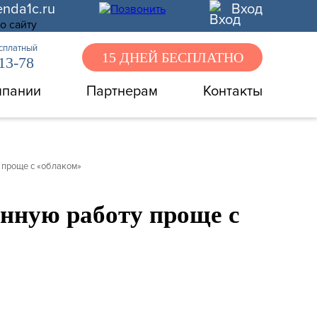
enda1c.ru
Вход
есплатный
15 ДНЕЙ БЕСПЛАТНО
-13-78
мпании
Партнерам
Контакты
у проще с «облаком»
лённую работу проще с