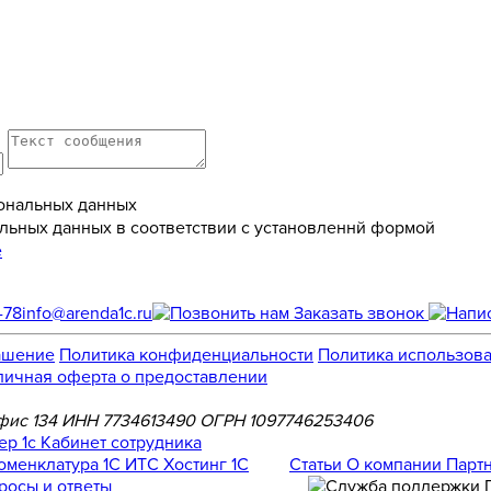
ональных данных
льных данных в соответствии с установленнй формой
е
-78
info@arenda1c.ru
Заказать звонок
ашение
Политика конфиденциальности
Политика использова
личная оферта о предоставлении
, офис 134 ИНН 7734613490 ОГРН 1097746253406
Номенклатура
1С ИТС
Хостинг 1С
Статьи
О компании
Парт
росы и ответы