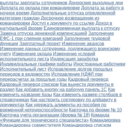
выплаты зарплаты сотрудников
Донорские выходные дни
Доплата до оклада при командировке
Доплата за работу в
ночное время
Дополнительные отпуска определенной
категории граждан
Досрочное возвращение из
командировки
Доступ к документу по ссылке
Доход в
натуральной форме
Единовременная выплата к отпуску
Замена отпуска денежной компенсацией
Заполнение
ЕФС-1 при слиянии компаний
Заполнение трудовой
функции
Зарплатный проект
Изменение авансов
Изменение данных сотрудника, подлежащего воинскому
учету
Изменение оклада
Изменение условий
исполнительного листа
Индексация заработка
Индивидуальные графики работы
Иностранные работники
Исполнительный лист
Исправление долгов прошлых
периодов в ведомостях
Исправление НДФЛ при
перерасчетах за прошлые годы
Кадровый перевод
Кадровый перевод списком
Как вынести документы в
раздел
Как добавить кнопку на рабочую панель 1С
Как
изменить название базы
Как изменить размер столбцов в
справочниках
Как настроить сортировку по алфавиту в
документах
Как удержать алименты из пособия по
временной нетрудоспособности
Карточка по форме № 10
Карточка учета организации (форма № 18)
Команда
«Функции для технического специалиста»
Командировка
Командировка совместителя
Командировка списком