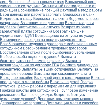
лист
Больничный лист совместителя
Больничный лист
уволенного сотрудника
Больничный пострадавшего от
радиации
Бронирование позиций
Вахтовый метод работы
Ввод данных для расчета зарплаты
Ведомость в банк
Ведомость в кассу
Ведомость на счета
Ведомость через
раздатчика
Взыскания в ведомостях
Вилки окладов и
надбавок
Внутрисменные отпуска
Возврат из банка
заработной платы сотрудника
Возврат излишне
удержанного НДФЛ
Возвращение из отпуска по уходу
Возмещение расходов на покупку медикаментов
Возобновление трудового договора с мобилизованным
сотрудником
Возобновление трудовых договоров
Восстановление стажа после ошибочного увольнения
Выбор способа ведения трудовой
Выплата
благотворительной помощи физлицу
Выплата
вознаграждения по договору ГПХ
Выплата дивидендов
учредителю
Выплаты бывшим сотрудникам
Выплаты за
прошлые периоды
Выплаты при сокращении штата
Выходное пособие
Выходной день в командировке
Вычет с
предыдущего места работы
Вычеты на детей
График
отпусков
График работы с перерывами для кормления
Графики работы для сотрудников
Групповое изменение
реквизитов
Данные о доходах
Декретный отпуск
(изменение условий)
Денежная компенсация молока
Депонирование зарплаты
Детализация мест и способов