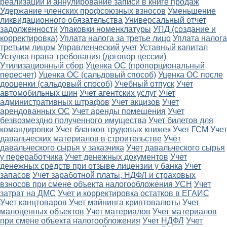
реализации и аннулирование записи в книге продаж
Удержание членских профсоюзных взносов
Уменьшение
ликвидационного обязательства
Универсальный отчет
задолженности
Упаковки номенклатуры
УПД (создание и
корректировка)
Уплата налога за третье лицо
Уплата налога
третьим лицом
Управленческий учет
Уставный капитал
Уступка права требования (договор цессии)
Утилизационный сбор
Уценка ОС (пропорциональный
пересчет)
Уценка ОС (сальдовый способ)
Уценка ОС после
дооценки (сальдовый способ)
Учебный отпуск
Учет
автомобильных шин
Учет агентских услуг
Учет
административных штрафов
Учет акцизов
Учет
арендованных ОС
Учет аренды помещения
Учет
безвозмездно полученного имущества
Учет билетов для
командировки
Учет бланков трудовых книжек
Учет ГСМ
Учет
давальческих материалов в строительстве
Учёт
давальческого сырья у заказчика
Учет давальческого сырья
у переработчика
Учет денежных документов
Учет
денежных средств при отзыве лицензии у банка
Учет
запасов
Учет заработной платы, НДФЛ и страховых
взносов при смене объекта налогообложения УСН
Учет
затрат на ДМС
Учет и корректировка остатков в ЕГАИС
Учет канцтоваров
Учет майнинга криптовалюты
Учет
малоценных объектов
Учет материалов
Учет материалов
при смене объекта налогообложения
Учет НДФЛ
Учет