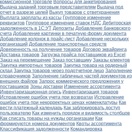
комиссионной торговле
Вопросы для анкетирования
Выдача заданий торговым представителям
Выдача под
отчет в разрезе целей
Выкуп товаров с ответхранения
Выплата зарплаты из кассы
Групповое изменение
реквизитов
Групповое изменение ставок НДС
Дебиторская
задолженность в 1С:УТ
Депозиты
Добавление банковского
счета
Добавление картинки в печатную форму документа
Добавление колонок в прайс-лист
Добавление нескольких
организаций
Добавление транспортных средств
Доверенность на получение товаров
Договор эквайринга
Доставка товаров
Загрузка прайса поставщиков из Excel
Заказ на перемещение
Заказ поставщику
Заказы клиентов
Закупка импортных товаров
Закупка товара на ордерный
склад
Закупка товаров через подотчетное лицо
Заполнение
справочников
Заполнение табличных частей документов из
внешних файлов
Запрос коммерческого предложения у
поставщиков
Зоны доставки
Изменение ассортимента
Инвентаризационная опись
Инвентаризация товаров
Исправление ошибок учета при возвратах
Исправление
ошибок учета при некорректных ценах номенклатуры
Как
вести платежный календарь
Как заблокировать доступ
пользователю
Как изменить порядок и видимость столбцов
Как списать товары на нужды организации
Как
формируются номера документов
Квоты ассортимента
Классификация задолженности
Командировка