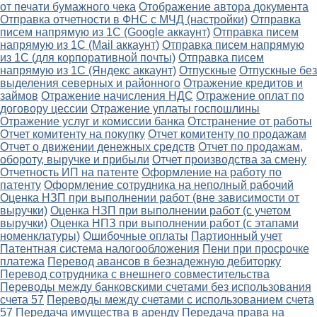
от печати бумажного чека
Отображение автора документа
Отправка отчетности в ФНС с МЧД (настройки)
Отправка
писем напрямую из 1С (Google аккаунт)
Отправка писем
напрямую из 1С (Mail аккаунт)
Отправка писем напрямую
из 1С (для корпоративной почты)
Отправка писем
напрямую из 1С (Яндекс аккаунт)
Отпускные
Отпускные без
выделения северных и районного
Отражение кредитов и
займов
Отражение начисления НДС
Отражение оплат по
договору цессии
Отражение уплаты госпошлины
Отражение услуг и комиссии банка
Отстранение от работы
Отчет комитенту на покупку
Отчет комитенту по продажам
Отчет о движении денежных средств
Отчет по продажам,
обороту, выручке и прибыли
Отчет производства за смену
Отчетность ИП на патенте
Оформление на работу по
патенту
Оформление сотрудника на неполный рабочий
Оценка НЗП при выполнении работ (вне зависимости от
выручки)
Оценка НЗП при выполнении работ (с учетом
выручки)
Оценка НПЗ при выполнении работ (с этапами
номенклатуры)
Ошибочные оплаты
Партионный учет
Патентная система налогообложения
Пени при просрочке
платежа
Перевод авансов в безнадежную дебиторку
Перевод сотрудника с внешнего совместительства
Переводы между банковскими счетами без использования
счета 57
Переводы между счетами с использованием счета
57
Передача имущества в аренду
Передача права на