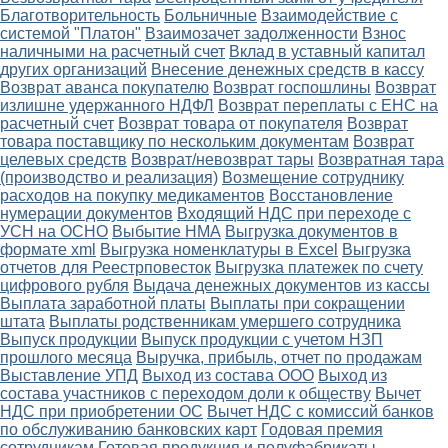
Благотворительность
Больничные
Взаимодействие с
системой "Платон"
Взаимозачет задолженности
Взнос
наличными на расчетный счет
Вклад в уставный капитал
других организаций
Внесение денежных средств в кассу
Возврат аванса покупателю
Возврат госпошлины
Возврат
излишне удержанного НДФЛ
Возврат переплаты с ЕНС на
расчетный счет
Возврат товара от покупателя
Возврат
товара поставщику по нескольким документам
Возврат
целевых средств
Возврат/невозврат тары
Возвратная тара
(производство и реализация)
Возмещение сотруднику
расходов на покупку медикаментов
Восстановление
нумерации документов
Входящий НДС при переходе с
УСН на ОСНО
Выбытие НМА
Выгрузка документов в
формате xml
Выгрузка номенклатуры в Excel
Выгрузка
отчетов для Реестрповесток
Выгрузка платежек по счету
цифрового рубля
Выдача денежных документов из кассы
Выплата заработной платы
Выплаты при сокращении
штата
Выплаты родственникам умершего сотрудника
Выпуск продукции
Выпуск продукции с учетом НЗП
прошлого месяца
Выручка, прибыль, отчет по продажам
Выставление УПД
Выход из состава ООО
Выход из
состава участников с переходом доли к обществу
Вычет
НДС при приобретении ОС
Вычет НДС с комиссий банков
по обслуживанию банковских карт
Годовая премия
сотрудникам
Готовая продукция и полуфабрикаты