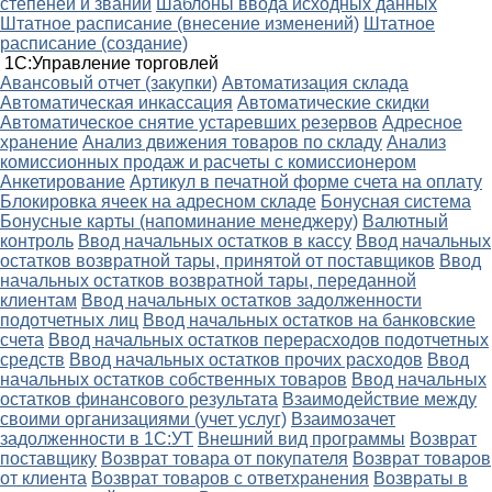
степеней и званий
Шаблоны ввода исходных данных
Штатное расписание (внесение изменений)
Штатное
расписание (создание)
1С:Управление торговлей
Авансовый отчет (закупки)
Автоматизация склада
Автоматическая инкассация
Автоматические скидки
Автоматическое снятие устаревших резервов
Адресное
хранение
Анализ движения товаров по складу
Анализ
комиссионных продаж и расчеты с комиссионером
Анкетирование
Артикул в печатной форме счета на оплату
Блокировка ячеек на адресном складе
Бонусная система
Бонусные карты (напоминание менеджеру)
Валютный
контроль
Ввод начальных остатков в кассу
Ввод начальных
остатков возвратной тары, принятой от поставщиков
Ввод
начальных остатков возвратной тары, переданной
клиентам
Ввод начальных остатков задолженности
подотчетных лиц
Ввод начальных остатков на банковские
счета
Ввод начальных остатков перерасходов подотчетных
средств
Ввод начальных остатков прочих расходов
Ввод
начальных остатков собственных товаров
Ввод начальных
остатков финансового результата
Взаимодействие между
своими организациями (учет услуг)
Взаимозачет
задолженности в 1С:УТ
Внешний вид программы
Возврат
поставщику
Возврат товара от покупателя
Возврат товаров
от клиента
Возврат товаров с ответхранения
Возвраты в