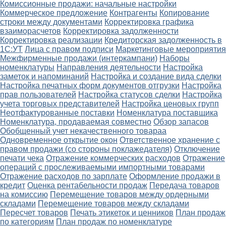
Комиссионные продажи: начальные настройки
Коммерческое предложение
Контрагенты
Копирование
строки между документами
Корректировка графика
взаиморасчетов
Корректировка задолженности
Корректировка реализации
Кредиторская задолженность в
1С:УТ
Лица с правом подписи
Маркетинговые мероприятия
Межфирменные продажи (интеркампани)
Наборы
номенклатуры
Направления деятельности
Настройка
заметок и напоминаний
Настройка и создание вида сделки
Настройка печатных форм документов отгрузки
Настройка
прав пользователей
Настройка статусов сделки
Настройка
учета торговых представителей
Настройка ценовых групп
Неотфактурованные поставки
Номенклатура поставщика
Номенклатура, продаваемая совместно
Обзор запасов
Обобщенный учет некачественного товараа
Одновременное открытие окон
Ответственное хранение с
правом продажи (со стороны поклажедателя)
Отключение
печати чека
Отражение коммерческих расходов
Отражение
операций с прослеживаемыми импортными товарами
Отражение расходов по зарплате
Оформление продажи в
кредит
Оценка рентабельности продаж
Передача товаров
на комиссию
Перемещение товаров между ордерными
складами
Перемещение товаров между складами
Пересчет товаров
Печать этикеток и ценников
План продаж
по категориям
План продаж по номенклатуре