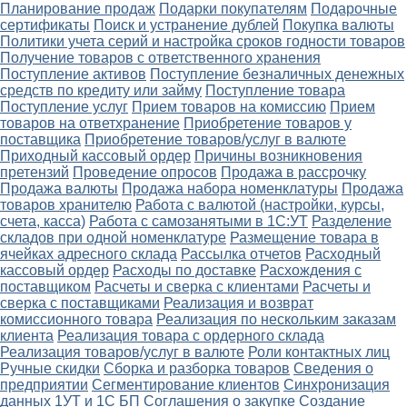
Планирование продаж
Подарки покупателям
Подарочные
сертификаты
Поиск и устранение дублей
Покупка валюты
Политики учета серий и настройка сроков годности товаров
Получение товаров с ответственного хранения
Поступление активов
Поступление безналичных денежных
средств по кредиту или займу
Поступление товара
Поступление услуг
Прием товаров на комиссию
Прием
товаров на ответхранение
Приобретение товаров у
поставщика
Приобретение товаров/услуг в валюте
Приходный кассовый ордер
Причины возникновения
претензий
Проведение опросов
Продажа в рассрочку
Продажа валюты
Продажа набора номенклатуры
Продажа
товаров хранителю
Работа с валютой (настройки, курсы,
счета, касса)
Работа с самозанятыми в 1С:УТ
Разделение
складов при одной номенклатуре
Размещение товара в
ячейках адресного склада
Рассылка отчетов
Расходный
кассовый ордер
Расходы по доставке
Расхождения с
поставщиком
Расчеты и сверка с клиентами
Расчеты и
сверка с поставщиками
Реализация и возврат
комиссионного товара
Реализация по нескольким заказам
клиента
Реализация товара с ордерного склада
Реализация товаров/услуг в валюте
Роли контактных лиц
Ручные скидки
Сборка и разборка товаров
Сведения о
предприятии
Сегментирование клиентов
Синхронизация
данных 1УТ и 1С БП
Соглашения о закупке
Создание