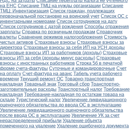
НДС на затраты
Списание переплаты налога не учтенного
на ЕНС
Списание ТМЦ на нужды организации
Списание
ТМЦ: Инвентаризация
Список граждан, подлежащих
первоначальной постановке на воинский учет
Список ОС с
инвентарными номерами
Список сотрудников на дату
Список сотрудников с датой рождения
Способы отражения
зарплаты
Справка по розничным продажам
Справочник
валюты
Сравнение режимов налогообложения
Стоимость
чистых активов
Страховые взносы
Страховые взносы за
директора
Страховые взносы за себя ИП на УСН доходы
Страховые взносы ИП за работников (доходы)
Страховые
взносы ИП за себя (доходы минус расходы)
Страховые
взносы с иностранных работников
Строка 5б в печатной
форме счета-фактуры
Суточные и командировочные
Счет
на оплату
Счет-фактура на аванс
Табель учета рабочего
времени
Текущий ремонт ОС
Товарно-транспортная
накладная
Товарный знак
Торговый сбор
Транспортно-
заготовительные расходы
Транспортный налог
Требование
накладная
Требование-накладная по остаткам товара на
складе
Туристический налог
Увеличение ликвидационного
оценочного обязательства до ввода ОС в эксплуатацию
Увеличение ликвидационного оценочного обязательства
после ввода ОС в эксплуатацию
Увеличение УК за счет
нераспределенной прибыли
Удаление объекта
помеченного на удаление
Удаление ошибочного документа