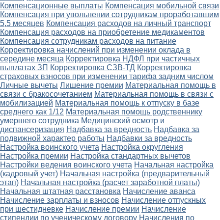
Компенсационные выплаты
Компенсация мобильной связи
Компенсация при увольнении сотрудникам проработавшим
5,5 месяцев
Компенсация расходов на личный транспорт
Компенсация расходов на приобретение медикаментов
Компенсация сотрудникам расходов на питание
Корректировка начислений при изменении оклада в
середине месяца
Корректировка НДФЛ при частичных
выплатах ЗП
Корректировка СЗВ-ТД
Корректировка
страховых взносов при изменении тарифа задним числом
Личные вычеты
Лишение премии
Материальная помощь в
связи с бракосочетанием
Материальная помощь в связи с
мобилизацией
Материальная помощь к отпуску в базе
среднего как 1/12
Материальная помощь родственнику
умершего сотрудника
Медицинский осмотр и
диспансеризация
Надбавка за вредность
Надбавка за
подвижной характер работы
Надбавки за вредность
Настройка воинского учета
Настройка округления
Настройка премии
Настройка стандартных вычетов
Настройки ведения воинского учета
Начальная настройка
(кадровый учет)
Начальная настройка (предварительный
этап)
Начальная настройка (расчет заработной платы)
Начальная штатная расстановка
Начисление аванса
Начисление зарплаты и взносов
Начисление отпускных
при шестидневке
Начисление премии
Начисление
стипендии по ученическому договору
Начисления по