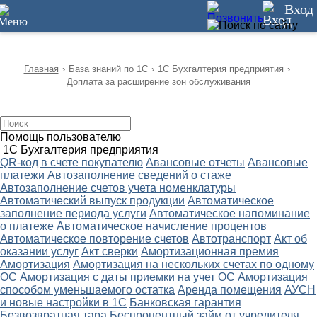
12
Вход
Главная
›
База знаний по 1С
›
1С Бухгалтерия предприятия
›
Доплата за расширение зон обслуживания
Помощь пользователю
1С Бухгалтерия предприятия
QR-код в счете покупателю
Авансовые отчеты
Авансовые
платежи
Автозаполнение сведений о стаже
Автозаполнение счетов учета номенклатуры
Автоматический выпуск продукции
Автоматическое
заполнение периода услуги
Автоматическое напоминание
о платеже
Автоматическое начисление процентов
Автоматическое повторение счетов
Автотранспорт
Акт об
оказании услуг
Акт сверки
Амортизационная премия
Амортизация
Амортизация на нескольких счетах по одному
ОС
Амортизация с даты приемки на учет ОС
Амортизация
способом уменьшаемого остатка
Аренда помещения
АУСН
и новые настройки в 1С
Банковская гарантия
Безвозвратная тара
Беспроцентный займ от учредителя