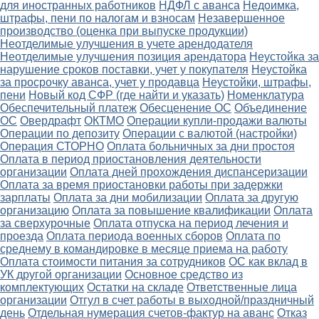
для иностранных работников
НДФЛ с аванса
Недоимка,
штрафы, пени по налогам и взносам
Незавершенное
производство (оценка при выпуске продукции)
Неотделимые улучшения в учете арендодателя
Неотделимые улучшения позиция арендатора
Неустойка за
нарушение сроков поставки, учет у покупателя
Неустойка
за просрочку аванса, учет у продавца
Неустойки, штрафы,
пени
Новый код СФР (где найти и указать)
Номенклатура
Обеспечительный платеж
Обесценение ОС
Объединение
ОС
Овердрафт
ОКТМО
Операции купли-продажи валюты
Операции по депозиту
Операции с валютой (настройки)
Операция СТОРНО
Оплата больничных за дни простоя
Оплата в период приостановления деятельности
организации
Оплата дней прохождения диспансеризации
Оплата за время приостановки работы при задержки
зарплаты
Оплата за дни мобилизации
Оплата за другую
организацию
Оплата за повышение квалификации
Оплата
за сверхурочные
Оплата отпуска на период лечения и
проезда
Оплата периода военных сборов
Оплата по
среднему в командировке в месяце приема на работу
Оплата стоимости питания за сотрудников
ОС как вклад в
УК другой организации
Основное средство из
комплектующих
Остатки на складе
Ответственные лица
организации
Отгул в счет работы в выходной/праздничный
день
Отдельная нумерация счетов-фактур на аванс
Отказ