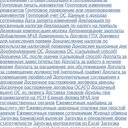
Групповая печать документов
Групповое изменение
реквизитов
Групповое проведение или перепроведение
документов
Групповой учет ОС
Данные о доходах
сотрудника
Дата запрета изменений
Декларация по
косвенным налогам
Декларация по налогу на прибыль
Денежная компенсация молока
Депонирование зарплаты
Добавление МЧД
Доверенность
Договор ГПХ
Документ
для начисления премии
Доначисление налогов по
результатам налоговой проверки
Донорские выходные дни
Дооборудование ОС
Дооценка ОС (сальдовый способ)
Дооценка ОС после оценки (сальдовый способ)
Доплата за
временное заместительство
Доплата за работу в ночное
время
Доплата за расширение зон обслуживания
Доплата
за совмещение должностей (неполный график)
Доплата за
совмещение профессий
Дополнительные соглашения к
договорам
Досрочное расторжение договора аренды
Досрочное расторжение договора ОСАГО
Досрочный
выкуп ОС из лизинга
Доставка товаров
Доходы при
взаимозачете на УСН
Единая форма МЧД для
государственных органов
Ежемесячная надбавка за
выслугу лет
Ежемесячные арендные платежи при простой
аренде
Ежемесячные премии сотрудникам
Журнал обмена
Загрузка банковской выписки
Загрузка и обновление форм
статотчетности
Загрузка контрагентов из Excel
Загрузка