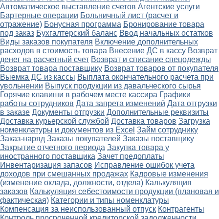
Автоматическое выставление счетов
Агентские услуги
Бартерные операции
Больничный лист (расчет и
отражение)
Бонусная программа
Бронирование товара
под заказ
Бухгалтерский баланс
Ввод начальных остатков
Виды заказов покупателя
Включение дополнительных
расходов в стоимость товара
Внесение ДС в кассу
Возврат
денег на расчетный счет
Возврат и списание спецодежды
Возврат товара поставщику
Возврат товаров от покупателя
Выемка ДС из кассы
Выплата окончательного расчета при
увольнении
Выпуск продукции из давальческого сырья
Горячие клавиши в рабочем месте кассира
Графики
работы сотрудников
Дата запрета изменений
Дата отгрузки
в заказе
Документы отгрузки
Дополнительные реквизиты
Доставка курьерской службой
Доставка товаров
Загрузка
номенклатуры и документов из Excel
Займ сотруднику
Заказ-наряд
Заказы покупателей
Заказы поставщику
Закрытие отчетного периода
Закупка товара у
иностранного поставщика
Зачет предоплаты
Инвентаризация запасов
Исправление ошибок учета
доходов при смешанных продажах
Кадровые изменения
(изменение оклада, должности, отдела)
Калькуляция
заказов
Калькуляция себестоимости продукции (плановая и
фактическая)
Категории и типы номенклатуры
Компенсация за неиспользованный отпуск
Контрагенты
Контроль просроченной кредиторской задолженности