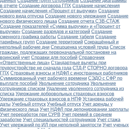
данных
Создание групп сотрудников
Создание диаграммы
в отчете
Создание договора ГПХ
Создание начисления
Создание начисления «Процент от выручки»
Создание
нового вида отпуска
Создание нового удержания
Создание
нового физического лицаа
Создание отчета СЗВ-СТАЖ
Создание показателей «Сумма выручки» и «Процент от
выручки»
Создание разрядов и категорий
Создание
сменного графика работы
Создание табеля
Создание
тарифных групп
Создание территорий
Сокращённый и
неполный рабочие дни
Спецоценка условий труда
Список
граждан, подлежащих первоначальной постановке на
воинский учет
Справки для пособий
Справочник
«Ответственные лица»
Стандартные вычеты при
трудоустройстве не сначала года
СТД-Р
СТОРНО договора
ГПХ
Страховые взносы и НДФЛ с иностранных работников
Суммированный учет рабочего времени
СЭДО с СФР по
выплате пособий
Увольнение сотрудника
Увольнение
сотрудников списком
Удаление уволенного сотрудника из
списка
Удержание добровольных страховых взносов
Удержание страховых взносов в НПФ
Установка рабочей
даты
Учебный отпуск
Учебный отпуск
Учет аренды у
физического лица
Учет НДФЛ при депонировании зарплаты
Учет переработок при СУРВ
Учет премий в среднем
заработке
Учет специальностей сотрудников
Учет стажа
Учет удержаний по ИЛ при неполной занятости
Учет ученых