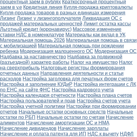
процентный заем в рублях
Краткосрочный процентный
заем в у.е
Кредитная линия
Купля-продажа криптовалюты
Купля-продажа товаров в разных единицах измерения
Лизинг
Лизинг у лизингополучателя
Ликвидация ОС с
продажей материальных ценностей
Лимит остатка кассы
Льготный кредит (коронавирус)
Массовое изменение
ставки НДС в номенклатуре
Материалы как вклад в УК
Материальная помощь 2026
Материальная помощь в связи
с мобилизацией
Материальная помощь при рождении
ребенка
Модернизация малоценного ОС
Модернизация ОС
Надбавка за наставничество
Надбавка за подвижной
(разъездной) характер работы
Налог на имущество
Налог
на сверхприбыль
Налоговые регистры формирования
отчетных данных
Направления деятельности и статьи
расходов
Настройка заголовка для печатных форм счетов
Настройка и заполнение КУДиР
Настройка интеграции с ЛК
по ЕНС на сайте ФНС
Настройка кадрового учета
Настройка календаря отчетности
Настройка плана счетов
Настройка пользователей и прав
Настройка счетов учета
Настройка учетной политики
Настройки при формировании
отчетов
Начальные остатки основных средств
Начальные
остатки по РБП
Начальные остатки по счетам
Начисление
алиментов
Начисление амортизации ОС и НМА
Начисление дивидендов
Начисление зарплаты
Начисление и оплата патента для ИП
НДС к вычету
НДФЛ