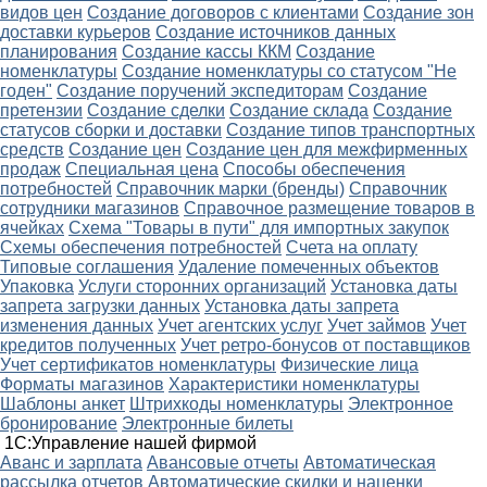
видов цен
Создание договоров с клиентами
Создание зон
доставки курьеров
Создание источников данных
планирования
Создание кассы ККМ
Создание
номенклатуры
Создание номенклатуры со статусом "Не
годен"
Создание поручений экспедиторам
Создание
претензии
Создание сделки
Создание склада
Создание
статусов сборки и доставки
Создание типов транспортных
средств
Создание цен
Создание цен для межфирменных
продаж
Специальная цена
Способы обеспечения
потребностей
Справочник марки (бренды)
Справочник
сотрудники магазинов
Справочное размещение товаров в
ячейках
Схема "Товары в пути" для импортных закупок
Схемы обеспечения потребностей
Счета на оплату
Типовые соглашения
Удаление помеченных объектов
Упаковка
Услуги сторонних организаций
Установка даты
запрета загрузки данных
Установка даты запрета
изменения данных
Учет агентских услуг
Учет займов
Учет
кредитов полученных
Учет ретро-бонусов от поставщиков
Учет сертификатов номенклатуры
Физические лица
Форматы магазинов
Характеристики номенклатуры
Шаблоны анкет
Штрихкоды номенклатуры
Электронное
бронирование
Электронные билеты
1С:Управление нашей фирмой
Аванс и зарплата
Авансовые отчеты
Автоматическая
рассылка отчетов
Автоматические скидки и наценки