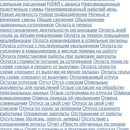
сдельным расценкам
НДФЛ с аванса
Невозвращенные
подотчетные суммы
Ненормированный рабочий день
Новая должность
Новое подразделение
Ночные и
вечерние смены
Общие сведения
Объединение
задвоенных сотрудников
Оплата в период
приостановления деятельности организации
Оплата дней
ухода за детьми-инвалидами
Оплата за период повышения
квалификации
Оплата командировки в отдельные регионы
Оплата отпуска с последующим увольнением
Оплата по
среднему в командировке в месяце приема на работу
Оплата приостановки работы при задержке зарплаты
Оплата стоимости питания за сотрудников
Оплата труда по
схеме «оклад и процент от выручки»
Оплата труда по
схеме «процент от выручки не менее оклада»
Оплата труда
по схеме «процент от выручки»
Оплачиваемый отпуск
Остатки отпусков
Отгул
Отгул списком
Отдельные
документы для начислений
Отзыв согласия на обработку
персональных данных
Отзыв сотрудника из отпуска
Отмена
командировки
Отмена приказа об увольнении
Отмена
совмещения
Отпуск за свой счет
Отпуск за свой счет
списком
Отпуск по уходу за ребенком
Отпуск сезонного
работника
Отражение зарплаты
Отстранение от работы
Отсутствие (болезнь, прогул, неявка)
Отсутствие с
сохранением оплаты
Отчет «Реестр обученных по охране
труда лиц»
Отчет о плановых и фактических отпусках
Отчет