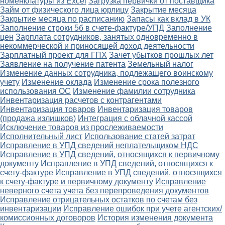
номенклатуры из Excel
Загрузка первички от поставщика
Займ от физического лица юрлицу
Закрытие месяца
Закрытие месяца по расписанию
Запасы как вклад в УК
Заполнение строки 5б в счете-фактуре/УПД
Заполнение
цен
Зарплата сотрудников, занятых одновременно в
некоммерческой и приносящей доход деятельности
Зарплатный проект для ГПХ
Зачет убытков прошлых лет
Заявление на получение патента
Земельный налог
Изменение данных сотрудника, подлежащего воинскому
учету
Изменение оклада
Изменение срока полезного
использования ОС
Изменение фамилии сотрудника
Инвентаризация расчетов с контрагентами
Инвентаризация товаров
Инвентаризация товаров
(продажа излишков)
Интеграция с облачной кассой
Исключение товаров из прослеживаемости
Исполнительный лист
Использование статей затрат
Исправление в УПД сведений неплательщиком НДС
Исправление в УПД сведений, относящихся к первичному
документу
Исправление в УПД сведений, относящихся к
счету-фактуре
Исправление в УПД сведений, относящихся
к счету-фактуре и первичному документу
Исправление
неверного счета учета без перепроведения документов
Исправление отрицательных остатков по счетам без
инвентаризации
Исправление ошибок при учете агентских/
комиссионных договоров
История изменения документа