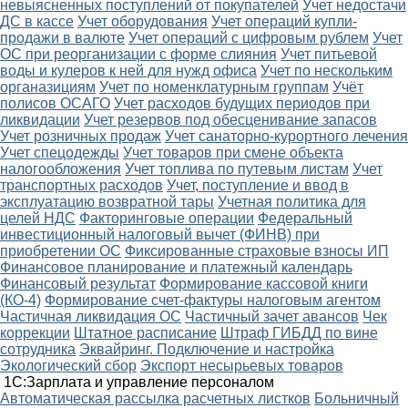
невыясненных поступлений от покупателей
Учет недостачи
ДС в кассе
Учет оборудования
Учет операций купли-
продажи в валюте
Учет операций с цифровым рублем
Учет
ОС при реорганизации с форме слияния
Учет питьевой
воды и кулеров к ней для нужд офиса
Учет по нескольким
органазициям
Учет по номенклатурным группам
Учёт
полисов ОСАГО
Учет расходов будущих периодов при
ликвидации
Учет резервов под обесценивание запасов
Учет розничных продаж
Учет санаторно-курортного лечения
Учет спецодежды
Учет товаров при смене объекта
налогообложения
Учет топлива по путевым листам
Учет
транспортных расходов
Учет, поступление и ввод в
эксплуатацию возвратной тары
Учетная политика для
целей НДС
Факторинговые операции
Федеральный
инвестиционный налоговый вычет (ФИНВ) при
приобретении ОС
Фиксированные страховые взносы ИП
Финансовое планирование и платежный календарь
Финансовый результат
Формирование кассовой книги
(КО-4)
Формирование счет-фактуры налоговым агентом
Частичная ликвидация ОС
Частичный зачет авансов
Чек
коррекции
Штатное расписание
Штраф ГИБДД по вине
сотрудника
Эквайринг. Подключение и настройка
Экологический сбор
Экспорт несырьевых товаров
1С:Зарплата и управление персоналом
Автоматическая рассылка расчетных листков
Больничный