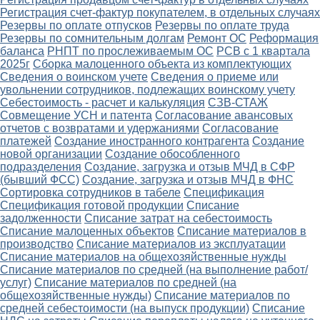
Регистрация счет-фактур покупателем, в отдельных случаях
Резервы по оплате отпусков
Резервы по оплате труда
Резервы по сомнительным долгам
Ремонт ОС
Реформация
баланса
РНПТ по прослеживаемым ОС
РСВ с 1 квартала
2025г
Сборка малоценного объекта из комплектующих
Сведения о воинском учете
Сведения о приеме или
увольнении сотрудников, подлежащих воинскому учету
Себестоимость - расчет и калькуляция
СЗВ-СТАЖ
Совмещение УСН и патента
Согласование авансовых
отчетов с возвратами и удержаниями
Согласование
платежей
Создание иностранного контрагента
Создание
новой организации
Создание обособленного
подразделения
Создание, загрузка и отзыв МЧД в СФР
(бывший ФСС)
Создание, загрузка и отзыв МЧД в ФНС
Сортировка сотрудников в табеле
Спецификация
Спецификация готовой продукции
Списание
задолженности
Списание затрат на себестоимость
Списание малоценных объектов
Списание материалов в
производство
Списание материалов из эксплуатации
Списание материалов на общехозяйственные нужды
Списание материалов по средней (на выполнение работ/
услуг)
Списание материалов по средней (на
общехозяйственные нужды)
Списание материалов по
средней себестоимости (на выпуск продукции)
Списание