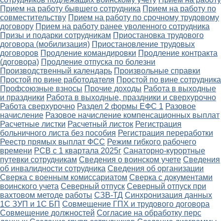
Прием на работу бывшего сотрудника
Прием на работу по
совместительству
Прием на работу по срочному трудовому
договору
Прием на работу ранее уволенного сотрудника
Призы и подарки сотрудникам
Приостановка трудового
договора (мобилизация)
Приостановление трудовых
договоров
Продление командировки
Продление контракта
(договора)
Продление отпуска по болезни
Производственный календарь
Произвольные справки
Простой по вине работодателя
Простой по вине сотрудника
Профсоюзные взносы
Прочие доходы
Работа в выходные
и праздники
Работа в выходные, праздники и сверхурочно
Работа сверхурочно
Раздел 2 формы ЕФС 1
Разовое
начисление
Разовое начисление компенсационных выплат
Расчетные листки
Расчетный листок
Регистрация
больничного листа без пособия
Регистрация переработки
Реестр прямых выплат ФСС
Режим гибкого рабочего
времени
РСВ с 1 квартала 2025г
Санаторно-курортные
путевки сотрудникам
Сведения о воинском учете
Сведения
об инвалидности сотрудника
Сведения об организации
Сверка с военным комиссариатом
Сверка с документами
воинского учета
Северный отпуск
Северный отпуск при
вахтовом методе работы
СЗВ-ТД
Синхронизация данных
1С ЗУП и 1С БП
Совмещение ГПХ и трудового договора
Совмещение должностей
Согласие на обработку перс