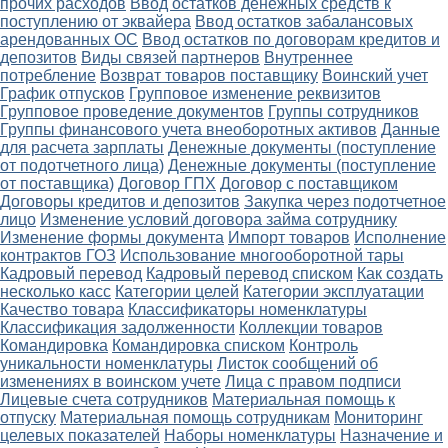
прочих расходов
Ввод остатков денежных средств к
поступлению от эквайера
Ввод остатков забалансовых
арендованных ОС
Ввод остатков по договорам кредитов и
депозитов
Виды связей партнеров
Внутреннее
потребление
Возврат товаров поставщику
Воинский учет
График отпусков
Групповое изменение реквизитов
Групповое проведение документов
Группы сотрудников
Группы финансового учета внеоборотных активов
Данные
для расчета зарплаты
Денежные документы (поступление
от подотчетного лица)
Денежные документы (поступление
от поставщика)
Договор ГПХ
Договор с поставщиком
Договоры кредитов и депозитов
Закупка через подотчетное
лицо
Изменение условий договора займа сотруднику
Изменение формы документа
Импорт товаров
Исполнение
контрактов ГОЗ
Использование многооборотной тары
Кадровый перевод
Кадровый перевод списком
Как создать
несколько касс
Категории целей
Категории эксплуатации
Качество товара
Классификаторы номенклатуры
Классификация задолженности
Коллекции товаров
Командировка
Командировка списком
Контроль
уникальности номенклатуры
Листок сообщений об
изменениях в воинском учете
Лица с правом подписи
Лицевые счета сотрудников
Материальная помощь к
отпуску
Материальная помощь сотрудникам
Мониторинг
целевых показателей
Наборы номенклатуры
Назначение и