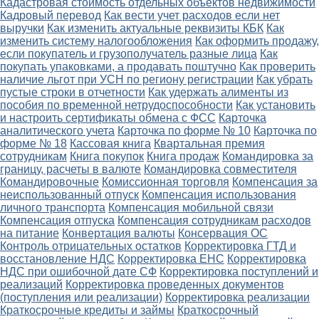
Кадастровая стоимость отдельных объектов недвижимости
Кадровый перевод
Как вести учет расходов если нет
выручки
Как изменить актуальные реквизиты КБК
Как
изменить систему налогообложения
Как оформить продажу,
если покупатель и грузополучатель разные лица
Как
покупать упаковками, а продавать поштучно
Как проверить
наличие льгот при УСН по региону регистрации
Как убрать
пустые строки в отчетности
Как удержать алименты из
пособия по временной нетрудоспособности
Как установить
и настроить сертификаты обмена с ФСС
Карточка
аналитического учета
Карточка по форме № 10
Карточка по
форме № 18
Кассовая книга
Квартальная премия
сотрудникам
Книга покупок
Книга продаж
Командировка за
границу, расчеты в валюте
Командировка совместителя
Командировочные
Комиссионная торговля
Компенсация за
неиспользованный отпуск
Компенсация использования
личного транспорта
Компенсация мобильной связи
Компенсация отпуска
Компенсация сотрудникам расходов
на питание
Конвертация валюты
Консервация ОС
Контроль отрицательных остатков
Корректировка ГТД и
восстановление НДС
Корректировка ЕНС
Корректировка
НДС при ошибочной дате СФ
Корректировка поступлений и
реализаций
Корректировка проведенных документов
(поступления или реализации)
Корректировка реализации
Краткосрочные кредиты и займы
Краткосрочный