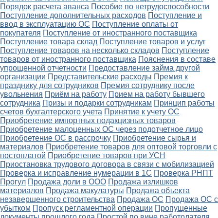
Порядок расчета аванса
Пособие по нетрудоспособности
Поступление дополнительных расходов
Поступление и
ввод в эксплуатацию ОС
Поступление оплаты от
покупателя
Поступление от иностранного поставщика
Поступление товара склад
Поступление товаров и услуг
Поступление товаров на несколько складов
Поступление
товаров от иностранного поставщика
Пояснения в составе
упрощенной отчетности
Предоставление займа другой
организации
Представительские расходы
Премия к
празднику для сотрудников
Премия сотруднику после
увольнения
Приём на работу
Прием на работу бывшего
сотрудника
Призы и подарки сотрудникам
Принцип работы
счетов бухгалтерского учета
Принятие к учету ОС
Приобретение импортных подакцизных товаров
Приобретение малоценных ОС через подотчетное лицо
Приобретение ОС в рассрочку
Приобретение сырья и
материалов
Приобретение товаров для оптовой торговли с
постоплатой
Приобретение товаров при УСН
Приостановка трудового договора в связи с мобилизацией
Проверка и исправление нумерации в 1С
Проверка РНПТ
Прогул
Продажа доли в ООО
Продажа излишков
материалов
Продажа макулатуры
Продажа объекта
незавершенного строительства
Продажа ОС
Продажа ОС с
убытком
Пропуск регламентной операции
Пропущенные
документы прошлого года
Простой по вине работодателя