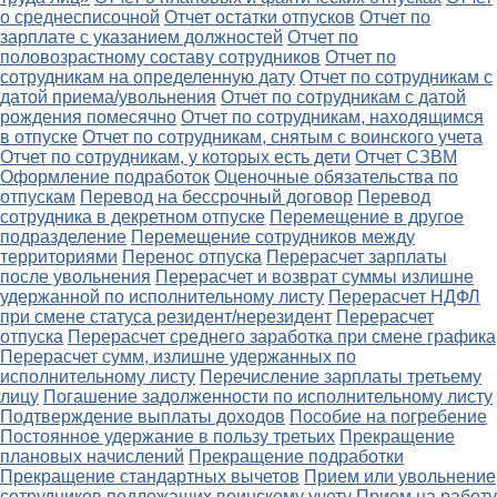
о среднесписочной
Отчет остатки отпусков
Отчет по
зарплате с указанием должностей
Отчет по
половозрастному составу сотрудников
Отчет по
сотрудникам на определенную дату
Отчет по сотрудникам с
датой приема/увольнения
Отчет по сотрудникам с датой
рождения помесячно
Отчет по сотрудникам, находящимся
в отпуске
Отчет по сотрудникам, снятым с воинского учета
Отчет по сотрудникам, у которых есть дети
Отчет СЗВМ
Оформление подработок
Оценочные обязательства по
отпускам
Перевод на бессрочный договор
Перевод
сотрудника в декретном отпуске
Перемещение в другое
подразделение
Перемещение сотрудников между
территориями
Перенос отпуска
Перерасчет зарплаты
после увольнения
Перерасчет и возврат суммы излишне
удержанной по исполнительному листу
Перерасчет НДФЛ
при смене статуса резидент/нерезидент
Перерасчет
отпуска
Перерасчет среднего заработка при смене графика
Перерасчет сумм, излишне удержанных по
исполнительному листу
Перечисление зарплаты третьему
лицу
Погашение задолженности по исполнительному листу
Подтверждение выплаты доходов
Пособие на погребение
Постоянное удержание в пользу третьих
Прекращение
плановых начислений
Прекращение подработки
Прекращение стандартных вычетов
Прием или увольнение
сотрудников подлежащих воинскому учету
Прием на работу