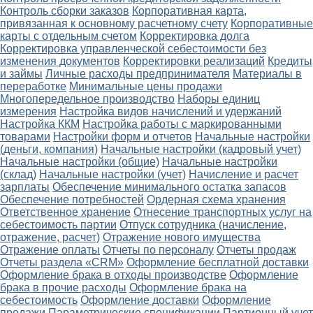
Контроль сборки заказов
Корпоративная карта,
привязанная к основному расчетному счету
Корпоративные
карты с отдельным счетом
Корректировка долга
Корректировка управленческой себестоимости без
изменения документов
Корректировки реализаций
Кредиты
и займы
Личные расходы предпринимателя
Материалы в
переработке
Минимальные цены продажи
Многопередельное производство
Наборы единиц
измерения
Настройка видов начислений и удержаний
Настройка ККМ
Настройка работы с маркированными
товарами
Настройки форм и отчетов
Начальные настройки
(деньги, компания)
Начальные настройки (кадровый учет)
Начальные настройки (общие)
Начальные настройки
(склад)
Начальные настройки (учет)
Начисление и расчет
зарплаты
Обеспечение минимального остатка запасов
Обеспечение потребностей
Ордерная схема хранения
Ответственное хранение
Отнесение транспортных услуг на
себестоимость партии
Отпуск сотрудника (начисление,
отражение, расчет)
Отражение нового имущества
Отражение оплаты
Отчеты по персоналу
Отчеты продаж
Отчеты раздела «CRM»
Оформление бесплатной доставки
Оформление брака в отходы производстве
Оформление
брака в прочие расходы
Оформление брака на
себестоимость
Оформление доставки
Оформление
продажи
Параметрические спецификации
Партионный учет