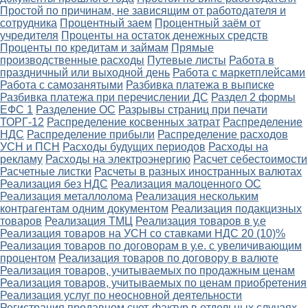
Простой по причинам, не зависящим от работодателя и
сотрудника
Процентный заем
Процентный заём от
учредителя
Проценты на остаток денежных средств
Проценты по кредитам и займам
Прямые
производственные расходы
Путевые листы
Работа в
праздничный или выходной день
Работа с маркетплейсами
Работа с самозанятыми
Разбивка платежа в выписке
Разбивка платежа при перечислении ДС
Раздел 2 формы
ЕФС 1
Разделение ОС
Разрывы страниц при печати
ТОРГ-12
Распределение косвенных затрат
Распределение
НДС
Распределение прибыли
Распределение расходов
УСН и ПСН
Расходы будущих периодов
Расходы на
рекламу
Расходы на электроэнергию
Расчет себестоимости
Расчетные листки
Расчеты в разных иностранных валютах
Реализация без НДС
Реализация малоценного ОС
Реализация металлолома
Реализация нескольким
контрагентам одним документом
Реализация подакцизных
товаров
Реализация ТМЦ
Реализация товаров в у.е
Реализация товаров на УСН со ставками НДС 20 (10)%
Реализация товаров по договорам в у.е. с увеличивающим
процентом
Реализация товаров по договору в валюте
Реализация товаров, учитываемых по продажным ценам
Реализация товаров, учитываемых по ценам приобретения
Реализация услуг по неосновной деятельности
Регистрация продавцом счет-фактур в отдельных случаях