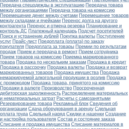
Передача спецодежды в эксплуатацию
Передача товара
между организациями
Передача товара на комиссию
Перемещение денег между счетами
Перемещение товаров
между складами и ячейками
Перенос долга на другого
контрагента
Перенос и отмена резерва
Планирование и
контроль ДС
Платежный календарь
Подсчет посетителей
Поиск и устранение дублей
Покупка валюты
Поступление
услуг
Прайс-лист
Предоплата (оплата) по заказу
покупателя
Предоплата за товары
Премии по результатам
продаж
Прием и передача в ремонт
Прием сотрудника
Прием товаров на комиссию
Приемка маркированного
товара
Продажа по нескольким заказам
Продажа в кредит
Продажа в рассрочку
Продажа валюты
Продажа и возврат
маркированных товаров
Продажа имущества
Продажа
немаркируемой алкогольной продукции в розлив
Продажа
с промокодом
Продажа товара, принятого на комиссию
Продажи в валюте
Производство
Просроченная
дебиторская задолженность
Распределение материальных
и нематериальных затрат
Расчеты с самозанятыми
Резервирование товара
Рекламный блок
Сведения об
организации
Сдача оборудования в аренду
Сдельная
оплата труда
Сдельный наряд
Скидки и наценки
Создание
и настройка пользователя
Состав и состояние заказа
Списание и продажа имущества
Списание материалов в