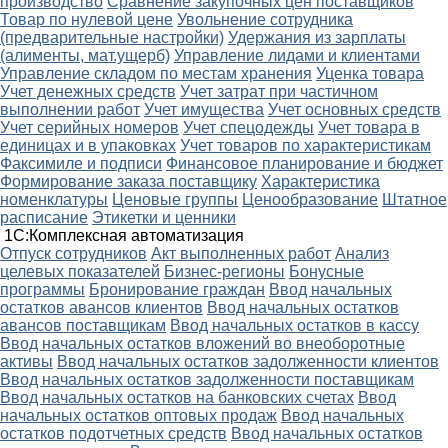
производство
Сравнение закупочных цен поставщиков
Товар по нулевой цене
Увольнение сотрудника
(предварительные настройки)
Удержания из зарплаты
(алименты, мат.ущерб)
Управление лидами и клиентами
Управление складом по местам хранения
Уценка товара
Учет денежных средств
Учет затрат при частичном
выполнении работ
Учет имущества
Учет основных средств
Учет серийных номеров
Учет спецодежды
Учет товара в
единицах и в упаковках
Учет товаров по характеристикам
Факсимиле и подписи
Финансовое планирование и бюджет
Формирование заказа поставщику
Характеристика
номенклатуры
Ценовые группы
Ценообразование
Штатное
расписание
Этикетки и ценники
1С:Комплексная автоматизация
Oтпуск сотрудников
Акт выполненных работ
Анализ
целевых показателей
Бизнес-регионы
Бонусные
программы
Бронирование граждан
Ввод начальных
остатков авансов клиентов
Ввод начальных остатков
авансов поставщикам
Ввод начальных остатков в кассу
Ввод начальных остатков вложений во внеоборотные
активы
Ввод начальных остатков задолженности клиентов
Ввод начальных остатков задолженности поставщикам
Ввод начальных остатков на банковских счетах
Ввод
начальных остатков оптовых продаж
Ввод начальных
остатков подотчетных средств
Ввод начальных остатков