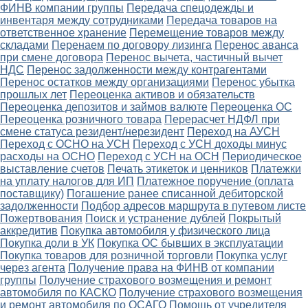
ФИНВ компании группы
Передача спецодежды и
инвентаря между сотрудниками
Передача товаров на
ответственное хранение
Перемещение товаров между
складами
Перенаем по договору лизинга
Перенос аванса
при смене договора
Перенос вычета, частичный вычет
НДС
Перенос задолженности между контрагентами
Перенос остатков между организациями
Перенос убытка
прошлых лет
Переоценка активов и обязательств
Переоценка депозитов и займов валюте
Переоценка ОС
Переоценка розничного товара
Перерасчет НДФЛ при
смене статуса резидент/нерезидент
Переход на АУСН
Переход с ОСНО на УСН
Переход с УСН доходы минус
расходы на ОСНО
Переход с УСН на ОСН
Периодическое
выставление счетов
Печать этикеток и ценников
Платежки
на уплату налогов для ИП
Платежное поручение (оплата
поставщику)
Погашение ранее списанной дебиторской
задолженности
Подбор адресов маршрута в путевом листе
Пожертвования
Поиск и устранение дублей
Покрытый
аккредитив
Покупка автомобиля у физического лица
Покупка доли в УК
Покупка ОС бывших в эксплуатации
Покупка товаров для розничной торговли
Покупка услуг
через агента
Получение права на ФИНВ от компании
группы
Получение страхового возмещения и ремонт
автомобиля по КАСКО
Получение страхового возмещения
и ремонт автомобиля по ОСАГО
Помощь от учредителя