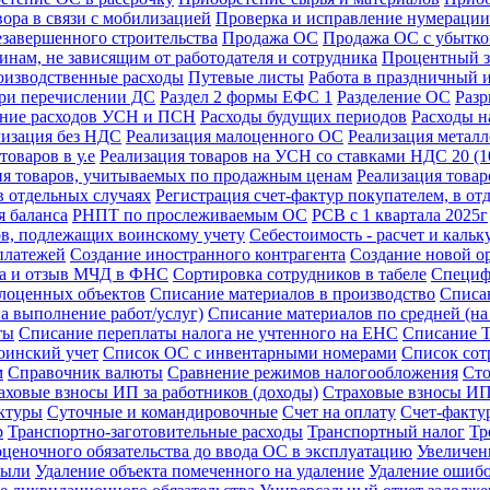
ора в связи с мобилизацией
Проверка и исправление нумерации
езавершенного строительства
Продажа ОС
Продажа ОС с убытк
инам, не зависящим от работодателя и сотрудника
Процентный з
изводственные расходы
Путевые листы
Работа в праздничный 
при перечислении ДС
Раздел 2 формы ЕФС 1
Разделение ОС
Разр
ение расходов УСН и ПСН
Расходы будущих периодов
Расходы н
лизация без НДС
Реализация малоценного ОС
Реализация метал
товаров в у.е
Реализация товаров на УСН со ставками НДС 20 (
ия товаров, учитываемых по продажным ценам
Реализация това
в отдельных случаях
Регистрация счет-фактур покупателем, в от
 баланса
РНПТ по прослеживаемым ОС
РСВ с 1 квартала 2025г
ов, подлежащих воинскому учету
Себестоимость - расчет и кальк
платежей
Создание иностранного контрагента
Создание новой о
ка и отзыв МЧД в ФНС
Сортировка сотрудников в табеле
Специф
лоценных объектов
Списание материалов в производство
Списа
а выполнение работ/услуг)
Списание материалов по средней (н
ты
Списание переплаты налога не учтенного на ЕНС
Списание 
оинский учет
Список ОС с инвентарными номерами
Список сот
м
Справочник валюты
Сравнение режимов налогообложения
Сто
аховые взносы ИП за работников (доходы)
Страховые взносы ИП 
актуры
Суточные и командировочные
Счет на оплату
Счет-фактур
р
Транспортно-заготовительные расходы
Транспортный налог
Тр
ценочного обязательства до ввода ОС в эксплуатацию
Увеличен
были
Удаление объекта помеченного на удаление
Удаление ошибо