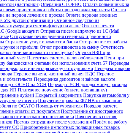
алютой (настройки)
Операция СТОРНО
Оплата больничных за
за время приостановки работы при задержки зарплаты
Оплата
ка на период лечения и проезда
Оплата периода военных
 в УК другой организации
Основное средство из
ьная нумерация счетов-фактур на аванс
Отказ от печати
С (Google аккаунт)
Отправка писем напрямую из 1С (Mail
кные
Отпускные без выделения северных и районного
ны
Отражение услуг и комиссии банка
Отстранение от работы
 выручке и прибыли
Отчет производства за смену
Отчетность
абот (вне зависимости от выручки)
Оценка НЗП при
ионный учет
Патентная система налогообложения
Пени при
у банковскими счетами без использования счета 57
Переводы
спецодежды и инвентаря между сотрудниками
Передача товаров
говора
Перенос вычета, частичный вычет НДС
Перенос
 и обязательств
Переоценка депозитов и займов валюте
реход с ОСНО на УСН
Переход с УСН доходы минус расходы
в для ИП
Платежное поручение (оплата поставщику)
странение дублей
Покрытый аккредитив
Покупка автомобиля у
слуг через агента
Получение права на ФИНВ от компании
мобиля по ОСАГО
Помощь от учредителя
Порядок расчета
пление оплаты от покупателя
Поступление от иностранного
оваров от иностранного поставщика
Пояснения в составе
дников
Премия сотруднику после увольнения
Приём на работу
 учету ОС
Приобретение импортных подакцизных товаров
ретение товаров для оптовой торговли с постоплатой