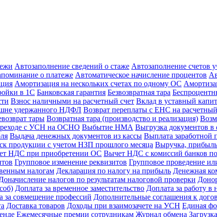
тежи
Автозаполнение сведений о стаже
Автозаполнение счетов 
апоминание о платеже
Автоматическое начисление процентов
Ав
ация
Амортизация на нескольких счетах по одному ОС
Амортиза
ойки в 1С
Банковская гарантия
Безвозвратная тара
Беспроцентны
сти
Взнос наличными на расчетный счет
Вклад в уставный капи
ишне удержанного НДФЛ
Возврат переплаты с ЕНС на расчетный
евозврат тары
Возвратная тара (производство и реализация)
Возм
реходе с УСН на ОСНО
Выбытие НМА
Выгрузка документов в 
бля
Выдача денежных документов из кассы
Выплата заработной 
к продукции с учетом НЗП прошлого месяца
Выручка, прибыль
ет НДС при приобретении ОС
Вычет НДС с комиссий банков по
нтов
Групповое изменение реквизитов
Групповое проведение ил
свенным налогам
Декларация по налогу на прибыль
Денежная ко
Доначисление налогов по результатам налоговой проверки
Доно
соб)
Доплата за временное заместительство
Доплата за работу в 
а за совмещение профессий
Дополнительные соглашения к дого
га
Доставка товаров
Доходы при взаимозачете на УСН
Единая фо
енде
Ежемесячные премии сотрудникам
Журнал обмена
Загрузк