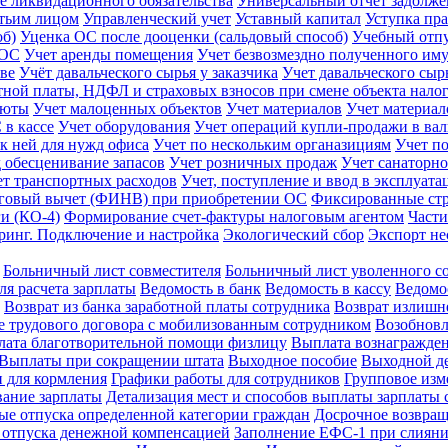
 ликвидационного обязательства
Универсальный отчет задолж
етьим лицом
Управленческий учет
Уставный капитал
Уступка пра
об)
Уценка ОС после дооценки (сальдовый способ)
Учебный отп
 ОС
Учет аренды помещения
Учет безвозмездно полученного им
тве
Учёт давальческого сырья у заказчика
Учет давальческого сыр
тной платы, НДФЛ и страховых взносов при смене объекта нал
люты
Учет малоценных объектов
Учет материалов
Учет материал
 в кассе
Учет оборудования
Учет операций купли-продажи в ва
 к ней для нужд офиса
Учет по нескольким органазициям
Учет п
д обесценивание запасов
Учет розничных продаж
Учет санаторно
ет транспортных расходов
Учет, поступление и ввод в эксплуат
говый вычет (ФИНВ) при приобретении ОС
Фиксированные ст
и (КО-4)
Формирование счет-фактуры налоговым агентом
Части
ринг. Подключение и настройка
Экологический сбор
Экспорт не
Больничный лист совместителя
Больничный лист уволенного с
ля расчета зарплаты
Ведомость в банк
Ведомость в кассу
Ведомос
Возврат из банка заработной платы сотрудника
Возврат излиш
 трудового договора с мобилизованным сотрудником
Возобновл
ата благотворительной помощи физлицу
Выплата вознагражде
Выплаты при сокращении штата
Выходное пособие
Выходной де
 для кормления
Графики работы для сотрудников
Групповое изм
ание зарплаты
Детализация мест и способов выплаты зарплаты 
е отпуска определенной категории граждан
Досрочное возвращ
 отпуска денежной компенсацией
Заполнение ЕФС-1 при слиян