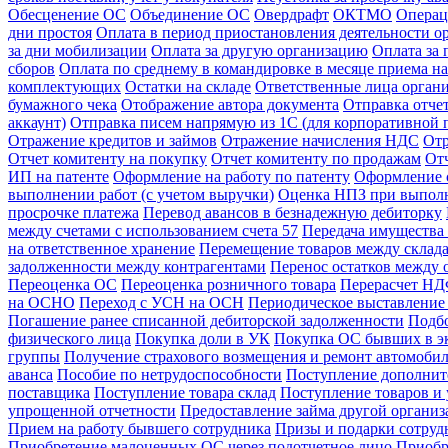
Обесценение ОС
Объединение ОС
Овердрафт
ОКТМО
Операц
дни простоя
Оплата в период приостановления деятельности о
за дни мобилизации
Оплата за другую организацию
Оплата за
сборов
Оплата по среднему в командировке в месяце приема на
комплектующих
Остатки на складе
Ответственные лица орган
бумажного чека
Отображение автора документа
Отправка отче
аккаунт)
Отправка писем напрямую из 1С (для корпоративной 
Отражение кредитов и займов
Отражение начисления НДС
Отр
Отчет комитенту на покупку
Отчет комитенту по продажам
От
ИП на патенте
Оформление на работу по патенту
Оформление 
выполнении работ (с учетом выручки)
Оценка НПЗ при выполн
просрочке платежа
Перевод авансов в безнадежную дебиторку
между счетами с использованием счета 57
Передача имущества 
на ответственное хранение
Перемещение товаров между склад
задолженности между контрагентами
Перенос остатков между 
Переоценка ОС
Переоценка розничного товара
Перерасчет НДФ
на ОСНО
Переход с УСН на ОСН
Периодическое выставление 
Погашение ранее списанной дебиторской задолженности
Подбо
физического лица
Покупка доли в УК
Покупка ОС бывших в э
группы
Получение страхового возмещения и ремонт автомоб
аванса
Пособие по нетрудоспособности
Поступление дополнит
поставщика
Поступление товара склад
Поступление товаров и 
упрощенной отчетности
Предоставление займа другой органи
Прием на работу бывшего сотрудника
Призы и подарки сотруд
Приобретение малоценных ОС через подотчетное лицо
Приобр