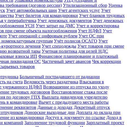
енности
Упаковки номенклатуры
УПД (создание и
ва требования (договор цессии)
Утилизационный сбор
Уценка
уск
Учет автомобильных шин
Учет агентских услуг
Учет
ущества
Учет билетов для командировки
Учет бланков трудовых
ья у переработчика
Учет денежных документов
Учет денежных
огообложения УСН
Учет затрат на ДМС
Учет и корректировка
ов при смене объекта налогообложения
Учет НДФЛ
Учет
люте
Учет операций с цифровым рублем
Учет ОС при
о номенклатурным группам
Учёт полисов ОСАГО
Учет
-курортного лечения
Учет спецодежды
Учет товаров при смене
ацию возвратной тары
Учетная политика для целей НДС
раховые взносы ИП
Финансовое планирование и платежный
чная ликвидация ОС
Частичный зачет авансов
Чек коррекции
сырьевых товаров
отрудника
Больничный пострадавшего от радиации
ть на счета
Ведомость через раздатчика
Взыскания в
не удержанного НДФЛ
Возвращение из отпуска по уходу
ение трудовых договоров
Восстановление стажа после
ния по договору ГПХ
Выплата дивидендов учредителю
нь в командировке
Вычет с предыдущего места работы
енение реквизитов
Данные о доходах
Декретный отпуск
сотрудников
Донорские выходные дни
Доплата до оклада при
ение из командировки
Доступ к документу по ссылке
Доход в
ии компаний
Заполнение трудовой функции
Зарплатный проект