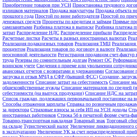
Приобретение товаров при УСН
Приостановка трудового догов
излишков материалов
Продажа макулатуры
Продажа объекта н
прошлого года
Простой по вине работодателя
Простой по прич
денежных средств
Проценты по кредитам и займам
Прямые про
самозанятыми
Разбивка платежа в выписке
Разбивка платежа 
затрат
Распределение НДС
Распределение прибыли
Распредел
Расчетные листки
Расчеты в разных иностранных валютах
Реа
Реализация подакцизных товаров
Реализация ТМЦ
Реализация 
процентом
Реализация товаров по договору в валюте
Реализац
неосновной деятельности
Регистрация продавцом счет-фактур 
труда
Резервы по сомнительным долгам
Ремонт ОС
Реформация
воинском учете
Сведения о приеме или увольнении сотрудник
авансовых отчетов с возвратами и удержаниями
Согласование 
загрузка и отзыв МЧД в СФР (бывший ФСС)
Создание, загруз
задолженности
Списание затрат на себестоимость
Списание ма
общехозяйственные нужды
Списание материалов по средней (н
себестоимости (на выпуск продукции)
Списание НДС на затра
Список граждан, подлежащих первоначальной постановке на в
Способы отражения зарплаты
Справка по розничным продажа
за директора
Страховые взносы за себя ИП на УСН доходы
Стр
иностранных работников
Строка 5б в печатной форме счета-ф
Товарно-транспортная накладная
Товарный знак
Торговый сбо
на складе
Туристический налог
Увеличение ликвидационного о
в эксплуатацию
Увеличение УК за счет нераспределенной при