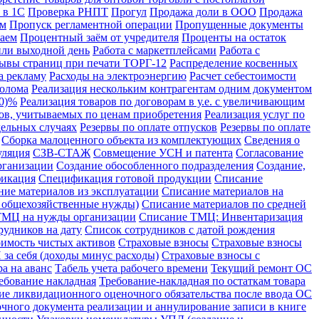
 в 1С
Проверка РНПТ
Прогул
Продажа доли в ООО
Продажа
ом
Пропуск регламентной операции
Пропущенные документы
аем
Процентный заём от учредителя
Проценты на остаток
или выходной день
Работа с маркетплейсами
Работа с
ывы страниц при печати ТОРГ-12
Распределение косвенных
а рекламу
Расходы на электроэнергию
Расчет себестоимости
лолома
Реализация нескольким контрагентам одним документом
10)%
Реализация товаров по договорам в у.е. с увеличивающим
ров, учитываемых по ценам приобретения
Реализация услуг по
дельных случаях
Резервы по оплате отпусков
Резервы по оплате
Сборка малоценного объекта из комплектующих
Сведения о
уляция
СЗВ-СТАЖ
Совмещение УСН и патента
Согласование
рганизации
Создание обособленного подразделения
Создание,
икация
Спецификация готовой продукции
Списание
ние материалов из эксплуатации
Списание материалов на
а общехозяйственные нужды)
Списание материалов по средней
ТМЦ на нужды организации
Списание ТМЦ: Инвентаризация
рудников на дату
Список сотрудников с датой рождения
имость чистых активов
Страховые взносы
Страховые взносы
за себя (доходы минус расходы)
Страховые взносы с
а на аванс
Табель учета рабочего времени
Текущий ремонт ОС
ебование накладная
Требование-накладная по остаткам товара
ие ликвидационного оценочного обязательства после ввода ОС
чного документа реализации и аннулирование записи в книге