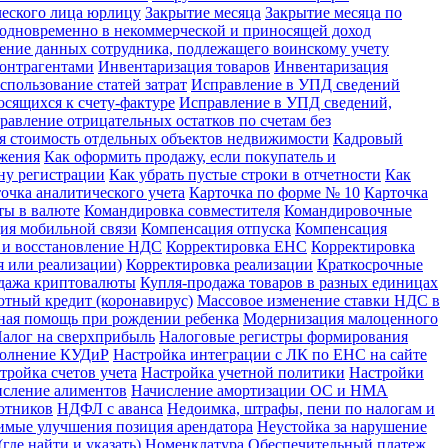
ческого лица юрлицу
Закрытие месяца
Закрытие месяца по
х одновременно в некоммерческой и приносящей доход
ение данных сотрудника, подлежащего воинскому учету
контрагентами
Инвентаризация товаров
Инвентаризация
спользование статей затрат
Исправление в УПД сведений
сящихся к счету-фактуре
Исправление в УПД сведений,
равление отрицательных остатков по счетам без
я стоимость отдельных объектов недвижимости
Кадровый
ожения
Как оформить продажу, если покупатель и
ну регистрации
Как убрать пустые строки в отчетности
Как
очка аналитического учета
Карточка по форме № 10
Карточка
ты в валюте
Командировка совместителя
Командировочные
ия мобильной связи
Компенсация отпуска
Компенсация
 и восстановление НДС
Корректировка ЕНС
Корректировка
 или реализации)
Корректировка реализации
Краткосрочные
дажа криптовалюты
Купля-продажа товаров в разных единицах
отный кредит (коронавирус)
Массовое изменение ставки НДС в
ная помощь при рождении ребенка
Модернизация малоценного
алог на сверхприбыль
Налоговые регистры формирования
полнение КУДиР
Настройка интеграции с ЛК по ЕНС на сайте
тройка счетов учета
Настройка учетной политики
Настройки
сление алиментов
Начисление амортизации ОС и НМА
отников
НДФЛ с аванса
Недоимка, штрафы, пени по налогам и
имые улучшения позиция арендатора
Неустойка за нарушение
где найти и указать)
Номенклатура
Обеспечительный платеж