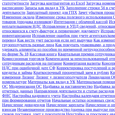
статотчетности
Загрузка контрагентов из Excel
Загрузка номенк
расписанию
Запасы как вклад в УК
Заполнение строки 5б в сч
деятельности
Зарплатный проект для ГПХ
Зачет убытков прош
Изменение оклада
Изменение срока полезного использования 
товаров (продажа излишков)
Интеграция с облачной кассой
Иск
неплательщиком НДС
Исправление в УПД сведений, относящи
относящихся к счету-фактуре и первичному документу
Исправл
инвентаризации
Исправление ошибок при учете агентских/ко
перевод
Как вести учет расходов если нет выручки
Как измени
грузополучатель разные лица
Как покупать упаковками, а про
удержать алименты из пособия по временной нетрудоспособно
по форме № 18
Кассовая книга
Квартальная премия сотрудник
Комиссионная торговля
Компенсация за неиспользованный от
сотрудникам расходов на питание
Конвертация валюты
Консер
НДС при ошибочной дате СФ
Корректировка поступлений и р
кредиты и займы
Краткосрочный процентный заем в рублях
Кр
измерения
Лизинг
Лизинг у лизингополучателя
Ликвидация ОС
номенклатуре
Материалы как вклад в УК
Материальная помощ
ОС
Модернизация ОС
Надбавка за наставничество
Надбавка за
отчетных данных
Направления деятельности и статьи расходов
ФНС
Настройка кадрового учета
Настройка календаря отчетно
при формировании отчетов
Начальные остатки основных средс
Начисление дивидендов
Начисление зарплаты
Начисление и оп
взносам
Незавершенное производство (оценка при выпуске пр
сроков поставки, учет у покупателя
Неустойка за просрочку ава