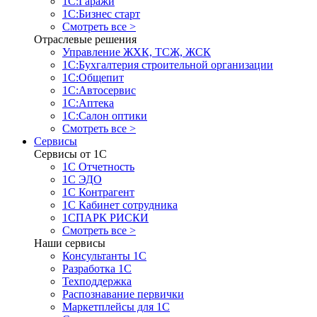
1С:Гаражи
1С:Бизнес старт
Смотреть все >
Отраслевые решения
Управление ЖХК, ТСЖ, ЖСК
1С:Бухгалтерия строительной организации
1С:Общепит
1С:Автосервис
1С:Аптека
1С:Салон оптики
Смотреть все >
Сервисы
Сервисы от 1С
1С Отчетность
1С ЭДО
1С Контрагент
1С Кабинет сотрудника
1СПАРК РИСКИ
Смотреть все >
Наши сервисы
Консультанты 1С
Разработка 1С
Техподдержка
Распознавание первички
Маркетплейсы для 1С