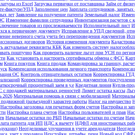
латуры из Excel
Загрузка первички от поставщика
Займ от физи
ете-фактуре/УПД
Заполнение цен
Зарплата сотрудников, заняты
лых лет
Заявление на получение патента
Земельный налог
Измен
ОС
Изменение фамилии сотрудника
Инвентаризация расчетов с 
лючение товаров из прослеживаемости
Исполнительный лист
И
хся к первичному документу
Исправление в УПД сведений, отно
ение неверного счета учета без перепроведения документов
Исп
миссионных договоров
История изменения документа
Кадастрова
ть актуальные реквизиты КБК
Как изменить систему налогообл
давать поштучно
Как проверить наличие льгот при УСН по регио
сти
Как установить и настроить сертификаты обмена с ФСС
Карт
ам
Книга покупок
Книга продаж
Командировка за границу, расче
пуск
Компенсация использования личного транспорта
Компенсац
вация ОС
Контроль отрицательных остатков
Корректировка ГТД
еализаций
Корректировка проведенных документов (поступления
аткосрочный процентный заем в у.е
Кредитная линия
Купля-про
 с продажей материальных ценностей
Лимит остатка кассы
Льг
ь 2026
Материальная помощь в связи с мобилизацией
Материаль
 подвижной (разъездной) характер работы
Налог на имущество
Н
Настройка заголовка для печатных форм счетов
Настройка и за
сти
Настройка плана счетов
Настройка пользователей и прав
Нас
тв
Начальные остатки по РБП
Начальные остатки по счетам
Начи
лата патента для ИП
НДС к вычету
НДФЛ для иностранных раб
одукции)
Неотделимые улучшения в учете арендодателя
Неотдел
нса, учет у продавца
Неустойки, штрафы, пени
Новый код СФР (