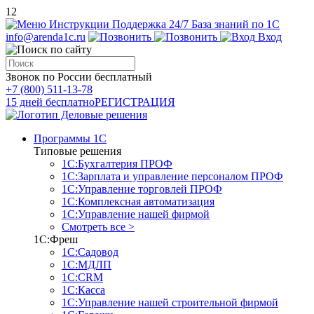
12
Инструкции
Поддержка 24/7
База знаний по 1С
info@arenda1c.ru
Вход
Звонок по России бесплатный
+7 (800) 511-13-78
15 дней бесплатно
РЕГИСТРАЦИЯ
Программы 1С
Типовые решения
1С:Бухгалтерия ПРОФ
1С:Зарплата и управление персоналом ПРОФ
1С:Управление торговлей ПРОФ
1С:Комплексная автоматизация
1С:Управление нашей фирмой
Смотреть все >
1С:Фреш
1С:Садовод
1С:МДЛП
1С:CRM
1С:Касса
1С:Управление нашей строительной фирмой