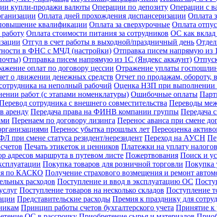
ии купли-продажи валюты
Операции по депозиту
Операции с в
рганизации
Оплата дней прохождения диспансеризации
Оплата 
 повышение квалификации
Оплата за сверхурочные
Оплата отпус
 работу
Оплата стоимости питания за сотрудников
ОС как вклад
изации
Отгул в счет работы в выходной/праздничный день
Отдел
тности в ФНС с МЧД (настройки)
Отправка писем напрямую из 1
почты)
Отправка писем напрямую из 1С (Яндекс аккаунт)
Отпус
ажение оплат по договору цессии
Отражение уплаты госпошли
чет о движении денежных средств
Отчет по продажам, обороту,
сотрудника на неполный рабочий
Оценка НЗП при выполнении р
ении работ (с этапами номенклатуры)
Ошибочные оплаты
Парт
Перевод сотрудника с внешнего совместительства
Переводы межд
в аренду
Передача права на ФИНВ компании группы
Передача 
ами
Перенаем по договору лизинга
Перенос аванса при смене до
организациями
Перенос убытка прошлых лет
Переоценка активов
Л при смене статуса резидент/нерезидент
Переход на АУСН
Пе
счетов
Печать этикеток и ценников
Платежки на уплату налого
р адресов маршрута в путевом листе
Пожертвования
Поиск и у
ксплуатации
Покупка товаров для розничной торговли
Покупка у
иля по КАСКО
Получение страхового возмещения и ремонт авто
ельных расходов
Поступление и ввод в эксплуатацию ОС
Посту
услуг
Поступление товаров на несколько складов
Поступление т
зации
Представительские расходы
Премия к празднику для сотру
никам
Принцип работы счетов бухгалтерского учета
Принятие к
етение ОС в рассрочку
Приобретение сырья и материалов
Приоб