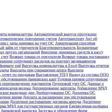
учета номенклатуры
Автоматический выпуск продукции
томатическое повторение счетов
Автотранспорт
Акт об
ция с даты приемки на учет ОС
Амортизация способом
й займ от учредителя
Благотворительность
Больничные
тал других организаций
Внесение денежных средств в кассу
 счет
Возврат товара от покупателя
Возврат товара поставщику
ещение сотруднику расходов на покупку медикаментов
формате xml
Выгрузка номенклатуры в Excel
Выгрузка отчетов
платы
Выплаты при сокращении штата
Выплаты
, отчет по продажам
Выставление УПД
Выход из состава ООО
 обслуживанию банковских карт
Годовая премия сотрудникам
и перепроведение документов
Групповой учет ОС
Данные о
мпенсация молока
Депонирование зарплаты
Добавление МЧД
рские выходные дни
Дооборудование ОС
Дооценка ОС
ночное время
Доплата за расширение зон обслуживания
ворам
Досрочное расторжение договора аренды
Досрочное
рма МЧД для государственных органов
Ежемесячная надбавка
а банковской выписки
Загрузка и обновление форм