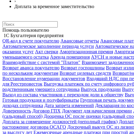
›
Доплата за временное заместительство
Помощь пользователю
1С Бухгалтерия предприятия
QR-код в счете покупателю
Авансовые отчеты
Авансовые пла
Автоматическое заполнение периода услуги
Автоматическое н
оказании услуг
Акт сверки
Амортизационная премия
Амортиз
уменьшаемого остатка
Аренда помещения
АУСН и новые настр
Взаимодействие с системой "Платон"
Взаимозачет задолженно
Возврат аванса покупателю
Возврат госпошлины
Возврат изл
по нескольким документам
Возврат целевых средств
Возврат/н
Восстановление нумерации документов
Входящий НДС при пе
для Реестрповесток
Выгрузка платежек по счету цифрового ру
родственникам умершего сотрудника
Выпуск продукции
Выпус
Выход из состава участников с переходом доли к обществу
Выч
Готовая продукция и полуфабрикаты
Групповая печать докуме
доходах сотрудника
Дата запрета изменений
Декларация по ко
Доверенность
Договор ГПХ
Документ для начисления премии
(сальдовый способ)
Дооценка ОС после оценки (сальдовый спо
Доплата за совмещение должностей (неполный график)
Доплат
расторжение договора ОСАГО
Досрочный выкуп ОС из лизин
за выслугу лет
Ежемесячные арендные платежи при простой ар