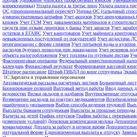
продаж
Удержание членских профсоюзных взносов
Уменьшение
корректировка)
Уплата налога за третье лицо
Уплата налога тр
ОС (пропорциональный пересчет)
Уценка ОС (сальдовый спос
административных штрафов
Учет акцизов
Учет арендованных
книжек
Учет ГСМ
Учет давальческих материалов в строительс
средств при отзыве лицензии у банка
Учет запасов
Учет зарабо
остатков в ЕГАИС
Учет канцтоваров
Учет майнинга криптова
невыясненных поступлений от покупателей
Учет недостачи ДС
реорганизации с форме слияния
Учет питьевой воды и кулеров
расходов будущих периодов при ликвидации
Учет резервов по
объекта налогообложения
Учет топлива по путевым листам
Уч
Факторинговые операции
Федеральный инвестиционный нало
календарь
Финансовый результат
Формирование кассовой книг
Штатное расписание
Штраф ГИБДД по вине сотрудника
Эквай
1С:Зарплата и управление персоналом
Автоматическая рассылка расчетных листков
Больничный лист
Бронирование позиций
Вахтовый метод работы
Ввод данных д
ведомостях
Вилки окладов и надбавок
Внутрисменные отпуска
Возмещение расходов на покупку медикаментов
Возобновление
ошибочного увольнения
Выбор способа ведения трудовой
Выпл
Выплаты бывшим сотрудникам
Выплаты за прошлые периоды
Вычеты на детей
График отпусков
График работы с перерывами
(изменение условий)
Денежная компенсация молока
Депониров
командировке
Доплата за работу в ночное время
Дополнительны
натуральной форме
Единовременная выплата к отпуску
Замена