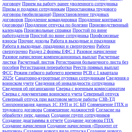
договору
Прием на работу ранее уволенного сотрудника
Призы и подарки сотрудникам
Приостановка трудового
договора (мобилизация)
Приостановление трудовых
договоров
Продление командировки
Продление контракта
(договора)
Продление отпуска по болезни
Производственный
календарь
Произвольные справки
Простой по вине
работодателя
Простой по вине сотрудника
Профсоюзные
взносы
Прочие доходы
Работа в выходные и праздники
Работа в выходные, праздники и сверхурочно
Работа
сверхурочно
Раздел 2 формы ЕФС 1
Разовое начисление
Разовое начисление компенсационных выплат
Расчетные
листки
Расчетный листок
Регистрация больничного листа без
пособия
Регистрация переработки
Реестр прямых выплат
ФСС
Режим гибкого рабочего времени
РСВ с 1 квартала
2025г
Санаторно-курортные путевки сотрудникам
Сведения о
воинском учете
Сведения об инвалидности сотрудника
Сведения об организации
Сверка с военным комиссариатом
Сверка с документами воинского учета
Северный отпуск
Северный отпуск при вахтовом методе работы
СЗВ-ТД
Синхронизация данных 1С ЗУП и 1С БП
Совмещение ГПХ и
трудового договора
Совмещение должностей
Согласие на
обработку перс данных
Создание групп сотрудников
Создание диаграммы в отчете
Создание договора ГПХ
Создание начисления
Создание начисления «Процент от
выручки»
Создание нового вида отпуска
Создание нового