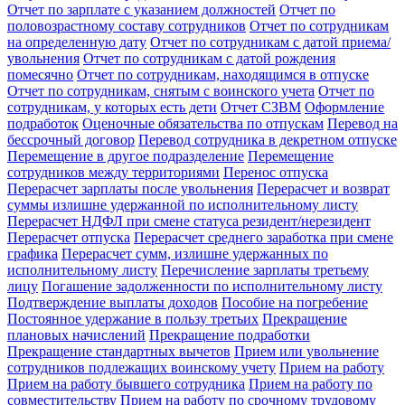
Отчет по зарплате с указанием должностей
Отчет по
половозрастному составу сотрудников
Отчет по сотрудникам
на определенную дату
Отчет по сотрудникам с датой приема/
увольнения
Отчет по сотрудникам с датой рождения
помесячно
Отчет по сотрудникам, находящимся в отпуске
Отчет по сотрудникам, снятым с воинского учета
Отчет по
сотрудникам, у которых есть дети
Отчет СЗВМ
Оформление
подработок
Оценочные обязательства по отпускам
Перевод на
бессрочный договор
Перевод сотрудника в декретном отпуске
Перемещение в другое подразделение
Перемещение
сотрудников между территориями
Перенос отпуска
Перерасчет зарплаты после увольнения
Перерасчет и возврат
суммы излишне удержанной по исполнительному листу
Перерасчет НДФЛ при смене статуса резидент/нерезидент
Перерасчет отпуска
Перерасчет среднего заработка при смене
графика
Перерасчет сумм, излишне удержанных по
исполнительному листу
Перечисление зарплаты третьему
лицу
Погашение задолженности по исполнительному листу
Подтверждение выплаты доходов
Пособие на погребение
Постоянное удержание в пользу третьих
Прекращение
плановых начислений
Прекращение подработки
Прекращение стандартных вычетов
Прием или увольнение
сотрудников подлежащих воинскому учету
Прием на работу
Прием на работу бывшего сотрудника
Прием на работу по
совместительству
Прием на работу по срочному трудовому