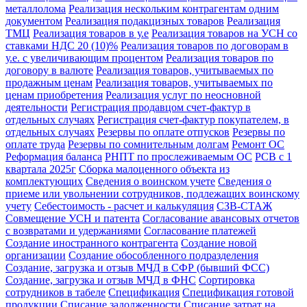
металлолома
Реализация нескольким контрагентам одним
документом
Реализация подакцизных товаров
Реализация
ТМЦ
Реализация товаров в у.е
Реализация товаров на УСН со
ставками НДС 20 (10)%
Реализация товаров по договорам в
у.е. с увеличивающим процентом
Реализация товаров по
договору в валюте
Реализация товаров, учитываемых по
продажным ценам
Реализация товаров, учитываемых по
ценам приобретения
Реализация услуг по неосновной
деятельности
Регистрация продавцом счет-фактур в
отдельных случаях
Регистрация счет-фактур покупателем, в
отдельных случаях
Резервы по оплате отпусков
Резервы по
оплате труда
Резервы по сомнительным долгам
Ремонт ОС
Реформация баланса
РНПТ по прослеживаемым ОС
РСВ с 1
квартала 2025г
Сборка малоценного объекта из
комплектующих
Сведения о воинском учете
Сведения о
приеме или увольнении сотрудников, подлежащих воинскому
учету
Себестоимость - расчет и калькуляция
СЗВ-СТАЖ
Совмещение УСН и патента
Согласование авансовых отчетов
с возвратами и удержаниями
Согласование платежей
Создание иностранного контрагента
Создание новой
организации
Создание обособленного подразделения
Создание, загрузка и отзыв МЧД в СФР (бывший ФСС)
Создание, загрузка и отзыв МЧД в ФНС
Сортировка
сотрудников в табеле
Спецификация
Спецификация готовой
продукции
Списание задолженности
Списание затрат на