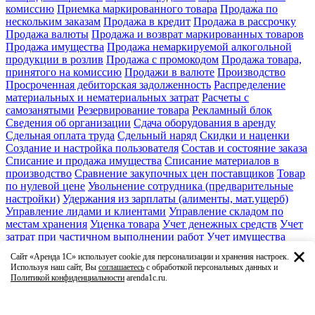
комиссию
Приемка маркированного товара
Продажа по
нескольким заказам
Продажа в кредит
Продажа в рассрочку
Продажа валюты
Продажа и возврат маркированных товаров
Продажа имущества
Продажа немаркируемой алкогольной
продукции в розлив
Продажа с промокодом
Продажа товара,
принятого на комиссию
Продажи в валюте
Производство
Просроченная дебиторская задолженность
Распределение
материальных и нематериальных затрат
Расчеты с
самозанятыми
Резервирование товара
Рекламный блок
Сведения об организации
Сдача оборудования в аренду
Сдельная оплата труда
Сдельный наряд
Скидки и наценки
Создание и настройка пользователя
Состав и состояние заказа
Списание и продажа имущества
Списание материалов в
производство
Сравнение закупочных цен поставщиков
Товар
по нулевой цене
Увольнение сотрудника (предварительные
настройки)
Удержания из зарплаты (алименты, мат.ущерб)
Управление лидами и клиентами
Управление складом по
местам хранения
Уценка товара
Учет денежных средств
Учет
затрат при частичном выполнении работ
Учет имущества
Учет основных средств
Учет серийных номеров
Учет
Сайт «Аренда 1С» использует cookie для персонализации и хранения настроек.
спецодежды
Учет товара в единицах и в упаковках
Учет
Используя наш сайт, Вы
соглашаетесь
с обработкой персональных данных и
товаров по характеристикам
Факсимиле и подписи
Политикой конфиденциальности
arenda1c.ru.
Финансовое планирование и бюджет
Формирование заказа
поставщику
Характеристика номенклатуры
Ценовые группы
Ценообразование
Штатное расписание
Этикетки и ценники