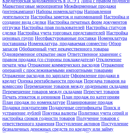
Кредиторская задолженность в 1С:УТ
Лица с правом подписи
Маркетинговые мероприятия
Межфирменные продажи
(интеркампани)
Наборы номенклатуры
Направления
деятельности
Настройка заметок и напоминаний
Настройка и
создание вида сделки
Настройка печатных форм документов
отгрузки
Настройка прав пользователей
Настройка статусов
сделки
Настройка учета торговых представителей
Настройка
ценовых групп
Неотфактурованные поставки
Номенклатура
поставщика
Номенклатура, продаваемая совместно
Обзор
запасов
Обобщенный учет некачественного товараа
Одновременное открытие окон
Ответственное хранение с
правом продажи (со стороны поклажедателя)
Отключение
печати чека
Отражение коммерческих расходов
Отражение
операций с прослеживаемыми импортными товарами
Отражение расходов по зарплате
Оформление продажи в
кредит
Оценка рентабельности продаж
Передача товаров на
комиссию
Перемещение товаров между ордерными складами
Перемещение товаров между складами
Пересчет товаров
Печать этикеток и ценников
План продаж по категориям
План продаж по номенклатуре
Планирование продаж
Подарки покупателям
Подарочные сертификаты
Поиск и
устранение дублей
Покупка валюты
Политики учета серий и
настройка сроков годности товаров
Получение товаров с
ответственного хранения
Поступление активов
Поступление
безналичных денежных средств по кредиту или займу