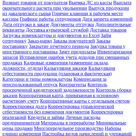
Возврат товаров от покупателя
Выемка ДС из кассы
Выплата
окончательного расчета при увольнении
Выпуск продукции
из давальческого сырья
Горячие клавиши в рабочем месте
кассира
Графики работы сотрудников
Дата запрета изменений
Дата отгрузки в заказе
Документы отгрузки
Дополнительные
реквизиты
Доставка курьерской службой
Доставка товаров
Загрузка номенклатуры и документов из Excel
Займ
сотруднику
Заказ-наряд
Заказы покупателей
Заказы
поставщику
Закрытие отчетного периода
Закупка товара у
иностранного поставщика
Зачет предоплаты
Инвентаризация
запасов
Исправление ошибок учета доходов при смешанных
продажах
Кадровые изменения (изменение оклада,
должности, отдела)
Калькуляция заказов
Калькуляция
себестоимости продукции (плановая и фактическая)
Категории и типы номенклатуры
Компенсация за
неиспользованный отпуск
Контрагенты
Контроль
просроченной кредиторской задолженности
Контроль сборки
заказов
Корпоративная карта, привязанная к основному
расчетному счету
Корпоративные карты с отдельным счетом
Корректировка долга
Корректировка управленческой
себестоимости без изменения документов
Корректировки
реализаций
Кредиты и займы
Личные расходы
предпринимателя
Материалы в переработке
Минимальные
цены продажи
Многопередельное производство
Наборы
единиц измерения
Настройка видов начислений и удержаний