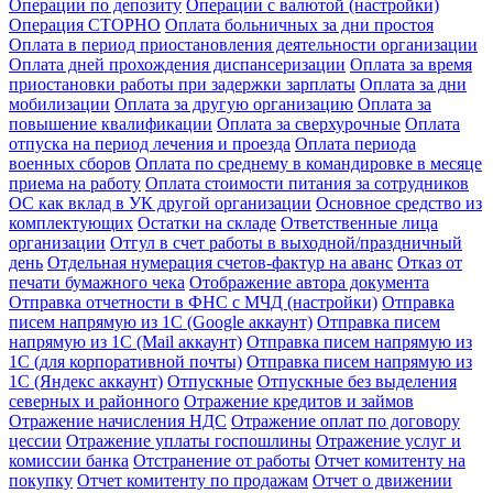
Операции по депозиту
Операции с валютой (настройки)
Операция СТОРНО
Оплата больничных за дни простоя
Оплата в период приостановления деятельности организации
Оплата дней прохождения диспансеризации
Оплата за время
приостановки работы при задержки зарплаты
Оплата за дни
мобилизации
Оплата за другую организацию
Оплата за
повышение квалификации
Оплата за сверхурочные
Оплата
отпуска на период лечения и проезда
Оплата периода
военных сборов
Оплата по среднему в командировке в месяце
приема на работу
Оплата стоимости питания за сотрудников
ОС как вклад в УК другой организации
Основное средство из
комплектующих
Остатки на складе
Ответственные лица
организации
Отгул в счет работы в выходной/праздничный
день
Отдельная нумерация счетов-фактур на аванс
Отказ от
печати бумажного чека
Отображение автора документа
Отправка отчетности в ФНС с МЧД (настройки)
Отправка
писем напрямую из 1С (Google аккаунт)
Отправка писем
напрямую из 1С (Mail аккаунт)
Отправка писем напрямую из
1С (для корпоративной почты)
Отправка писем напрямую из
1С (Яндекс аккаунт)
Отпускные
Отпускные без выделения
северных и районного
Отражение кредитов и займов
Отражение начисления НДС
Отражение оплат по договору
цессии
Отражение уплаты госпошлины
Отражение услуг и
комиссии банка
Отстранение от работы
Отчет комитенту на
покупку
Отчет комитенту по продажам
Отчет о движении