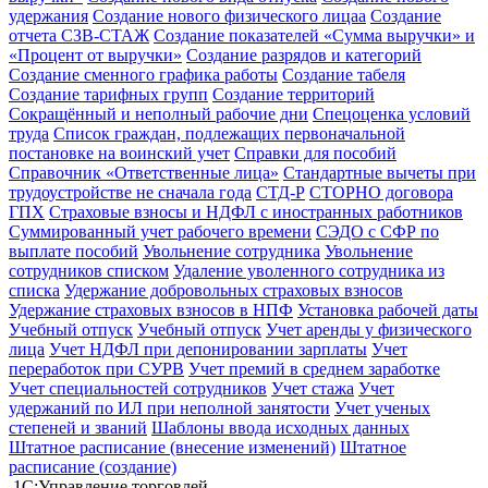
удержания
Создание нового физического лицаа
Создание
отчета СЗВ-СТАЖ
Создание показателей «Сумма выручки» и
«Процент от выручки»
Создание разрядов и категорий
Создание сменного графика работы
Создание табеля
Создание тарифных групп
Создание территорий
Сокращённый и неполный рабочие дни
Спецоценка условий
труда
Список граждан, подлежащих первоначальной
постановке на воинский учет
Справки для пособий
Справочник «Ответственные лица»
Стандартные вычеты при
трудоустройстве не сначала года
СТД-Р
СТОРНО договора
ГПХ
Страховые взносы и НДФЛ с иностранных работников
Суммированный учет рабочего времени
СЭДО с СФР по
выплате пособий
Увольнение сотрудника
Увольнение
сотрудников списком
Удаление уволенного сотрудника из
списка
Удержание добровольных страховых взносов
Удержание страховых взносов в НПФ
Установка рабочей даты
Учебный отпуск
Учебный отпуск
Учет аренды у физического
лица
Учет НДФЛ при депонировании зарплаты
Учет
переработок при СУРВ
Учет премий в среднем заработке
Учет специальностей сотрудников
Учет стажа
Учет
удержаний по ИЛ при неполной занятости
Учет ученых
степеней и званий
Шаблоны ввода исходных данных
Штатное расписание (внесение изменений)
Штатное
расписание (создание)
1С:Управление торговлей