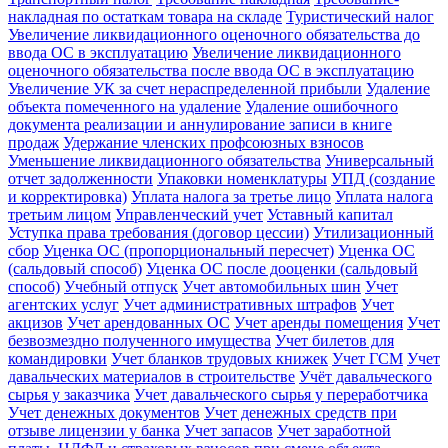
накладная по остаткам товара на складе
Туристический налог
Увеличение ликвидационного оценочного обязательства до
ввода ОС в эксплуатацию
Увеличение ликвидационного
оценочного обязательства после ввода ОС в эксплуатацию
Увеличение УК за счет нераспределенной прибыли
Удаление
объекта помеченного на удаление
Удаление ошибочного
документа реализации и аннулирование записи в книге
продаж
Удержание членских профсоюзных взносов
Уменьшение ликвидационного обязательства
Универсальный
отчет задолженности
Упаковки номенклатуры
УПД (создание
и корректировка)
Уплата налога за третье лицо
Уплата налога
третьим лицом
Управленческий учет
Уставный капитал
Уступка права требования (договор цессии)
Утилизационный
сбор
Уценка ОС (пропорциональный пересчет)
Уценка ОС
(сальдовый способ)
Уценка ОС после дооценки (сальдовый
способ)
Учебный отпуск
Учет автомобильных шин
Учет
агентских услуг
Учет административных штрафов
Учет
акцизов
Учет арендованных ОС
Учет аренды помещения
Учет
безвозмездно полученного имущества
Учет билетов для
командировки
Учет бланков трудовых книжек
Учет ГСМ
Учет
давальческих материалов в строительстве
Учёт давальческого
сырья у заказчика
Учет давальческого сырья у переработчика
Учет денежных документов
Учет денежных средств при
отзыве лицензии у банка
Учет запасов
Учет заработной