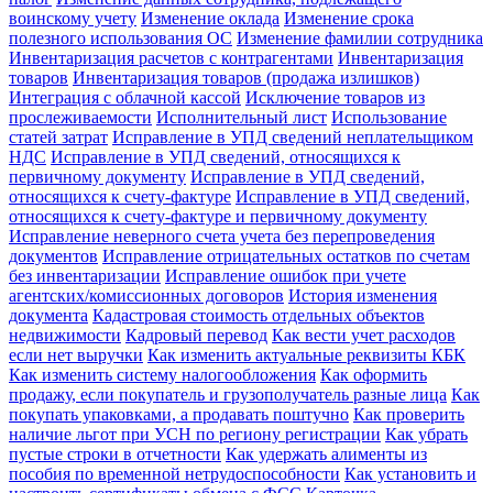
воинскому учету
Изменение оклада
Изменение срока
полезного использования ОС
Изменение фамилии сотрудника
Инвентаризация расчетов с контрагентами
Инвентаризация
товаров
Инвентаризация товаров (продажа излишков)
Интеграция с облачной кассой
Исключение товаров из
прослеживаемости
Исполнительный лист
Использование
статей затрат
Исправление в УПД сведений неплательщиком
НДС
Исправление в УПД сведений, относящихся к
первичному документу
Исправление в УПД сведений,
относящихся к счету-фактуре
Исправление в УПД сведений,
относящихся к счету-фактуре и первичному документу
Исправление неверного счета учета без перепроведения
документов
Исправление отрицательных остатков по счетам
без инвентаризации
Исправление ошибок при учете
агентских/комиссионных договоров
История изменения
документа
Кадастровая стоимость отдельных объектов
недвижимости
Кадровый перевод
Как вести учет расходов
если нет выручки
Как изменить актуальные реквизиты КБК
Как изменить систему налогообложения
Как оформить
продажу, если покупатель и грузополучатель разные лица
Как
покупать упаковками, а продавать поштучно
Как проверить
наличие льгот при УСН по региону регистрации
Как убрать
пустые строки в отчетности
Как удержать алименты из
пособия по временной нетрудоспособности
Как установить и