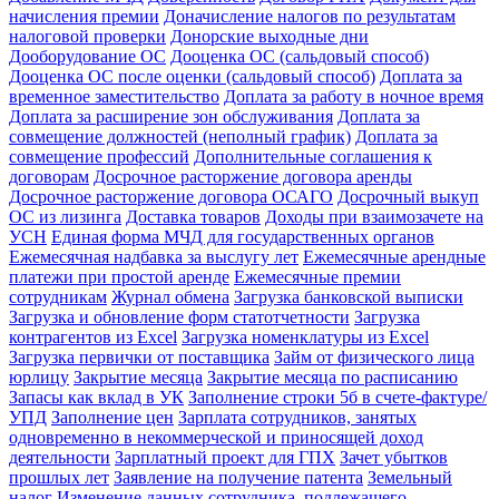
начисления премии
Доначисление налогов по результатам
налоговой проверки
Донорские выходные дни
Дооборудование ОС
Дооценка ОС (сальдовый способ)
Дооценка ОС после оценки (сальдовый способ)
Доплата за
временное заместительство
Доплата за работу в ночное время
Доплата за расширение зон обслуживания
Доплата за
совмещение должностей (неполный график)
Доплата за
совмещение профессий
Дополнительные соглашения к
договорам
Досрочное расторжение договора аренды
Досрочное расторжение договора ОСАГО
Досрочный выкуп
ОС из лизинга
Доставка товаров
Доходы при взаимозачете на
УСН
Единая форма МЧД для государственных органов
Ежемесячная надбавка за выслугу лет
Ежемесячные арендные
платежи при простой аренде
Ежемесячные премии
сотрудникам
Журнал обмена
Загрузка банковской выписки
Загрузка и обновление форм статотчетности
Загрузка
контрагентов из Excel
Загрузка номенклатуры из Excel
Загрузка первички от поставщика
Займ от физического лица
юрлицу
Закрытие месяца
Закрытие месяца по расписанию
Запасы как вклад в УК
Заполнение строки 5б в счете-фактуре/
УПД
Заполнение цен
Зарплата сотрудников, занятых
одновременно в некоммерческой и приносящей доход
деятельности
Зарплатный проект для ГПХ
Зачет убытков
прошлых лет
Заявление на получение патента
Земельный
налог
Изменение данных сотрудника, подлежащего