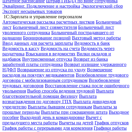
Штатное расписание
Штраф ГИБДД по вине сотрудника
Эквайринг. Подключение и настройка
Экологический сбор
Экспорт несырьевых товаров
1С:Зарплата и управление персоналом
Автоматическая рассылка расчетных листков
Больничный
лист
Больничный лист совместителя
Больничный лист
уволенного сотрудника
Больничный пострадавшего от
радиации
Бронирование позиций
Вахтовый метод работы
Ввод данных для расчета зарплаты
Ведомость в банк
Ведомость в кассу
Ведомость на счета
Ведомость через
раздатчика
Взыскания в ведомостях
Вилки окладов и
надбавок
Внутрисменные отпуска
Возврат из банка
заработной платы сотрудника
Возврат излишне удержанного
НДФЛ
Возвращение из отпуска по уходу
Возмещение
расходов на покупку медикаментов
Возобновление трудового
договора с мобилизованным сотрудником
Возобновление
трудовых договоров
Восстановление стажа после ошибочного
увольнения
Выбор способа ведения трудовой
Выплата
благотворительной помощи физлицу
Выплата
вознаграждения по договору ГПХ
Выплата дивидендов
учредителю
Выплаты бывшим сотрудникам
Выплаты за
прошлые периоды
Выплаты при сокращении штата
Выходное
пособие
Выходной день в командировке
Вычет с
предыдущего места работы
Вычеты на детей
График отпусков
График работы с перерывами для кормления
Графики работы