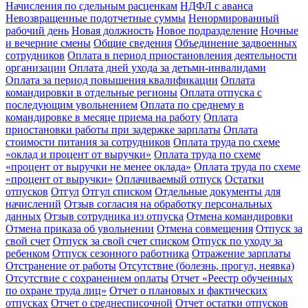
Начисления по сдельным расценкам
НДФЛ с аванса
Невозвращенные подотчетные суммы
Ненормированный
рабочий день
Новая должность
Новое подразделение
Ночные
и вечерние смены
Общие сведения
Объединение задвоенных
сотрудников
Оплата в период приостановления деятельности
организации
Оплата дней ухода за детьми-инвалидами
Оплата за период повышения квалификации
Оплата
командировки в отдельные регионы
Оплата отпуска с
последующим увольнением
Оплата по среднему в
командировке в месяце приема на работу
Оплата
приостановки работы при задержке зарплаты
Оплата
стоимости питания за сотрудников
Оплата труда по схеме
«оклад и процент от выручки»
Оплата труда по схеме
«процент от выручки не менее оклада»
Оплата труда по схеме
«процент от выручки»
Оплачиваемый отпуск
Остатки
отпусков
Отгул
Отгул списком
Отдельные документы для
начислений
Отзыв согласия на обработку персональных
данных
Отзыв сотрудника из отпуска
Отмена командировки
Отмена приказа об увольнении
Отмена совмещения
Отпуск за
свой счет
Отпуск за свой счет списком
Отпуск по уходу за
ребенком
Отпуск сезонного работника
Отражение зарплаты
Отстранение от работы
Отсутствие (болезнь, прогул, неявка)
Отсутствие с сохранением оплаты
Отчет «Реестр обученных
по охране труда лиц»
Отчет о плановых и фактических
отпусках
Отчет о среднесписочной
Отчет остатки отпусков