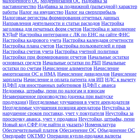
малоценного ОС
Модернизация ОС
Надбавка за
наставничество
Надбавка за подвижной (разъездной) характер
работы
Налог на имущество
Налог на сверхприбыль
Налоговые регистры формирования отчетных данных
Направления деятельности и статьи расходов
Настройка
заголовка для печатных форм счетов
Настройка и заполнение
КУДиР
Настройка интеграции с ЛК по ЕНС на сайте ФНС
Настройка кадрового учета
Настройка календаря отчетности
Настройка плана счетов
Настройка пользователей и прав
Настройка счетов учета
Настройка учетной политики
Настройки при формировании отчетов
Начальные остатки
основных средств
Начальные остатки по РБП
Начальные
остатки по счетам
Начисление алиментов
Начисление
амортизации ОС и НМА
Начисление дивидендов
Начисление
зарплаты
Начисление и оплата патента для ИП
НДС к вычету
НДФЛ для иностранных работников
НДФЛ с аванса
Недоимка, штрафы, пени по налогам и взносам
Незавершенное производство (оценка при выпуске
продукции)
Неотделимые улучшения в учете арендодателя
Неотделимые улучшения позиция арендатора
Неустойка за
нарушение сроков поставки, учет у покупателя
Неустойка за
просрочку аванса, учет у продавца
Неустойки, штрафы, пени
Новый код СФР (где найти и указать)
Номенклатура
Обеспечительный платеж
Обесценение ОС
Объединение ОС
Овердрафт
ОКТМО
Операции купли-продажи валюты