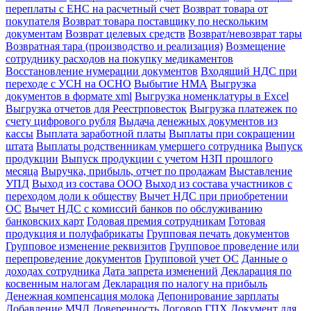
переплаты с ЕНС на расчетный счет
Возврат товара от
покупателя
Возврат товара поставщику по нескольким
документам
Возврат целевых средств
Возврат/невозврат тары
Возвратная тара (производство и реализация)
Возмещение
сотруднику расходов на покупку медикаментов
Восстановление нумерации документов
Входящий НДС при
переходе с УСН на ОСНО
Выбытие НМА
Выгрузка
документов в формате xml
Выгрузка номенклатуры в Excel
Выгрузка отчетов для Реестрповесток
Выгрузка платежек по
счету цифрового рубля
Выдача денежных документов из
кассы
Выплата заработной платы
Выплаты при сокращении
штата
Выплаты родственникам умершего сотрудника
Выпуск
продукции
Выпуск продукции с учетом НЗП прошлого
месяца
Выручка, прибыль, отчет по продажам
Выставление
УПД
Выход из состава ООО
Выход из состава участников с
переходом доли к обществу
Вычет НДС при приобретении
ОС
Вычет НДС с комиссий банков по обслуживанию
банковских карт
Годовая премия сотрудникам
Готовая
продукция и полуфабрикаты
Групповая печать документов
Групповое изменение реквизитов
Групповое проведение или
перепроведение документов
Групповой учет ОС
Данные о
доходах сотрудника
Дата запрета изменений
Декларация по
косвенным налогам
Декларация по налогу на прибыль
Денежная компенсация молока
Депонирование зарплаты
Добавление МЧД
Доверенность
Договор ГПХ
Документ для