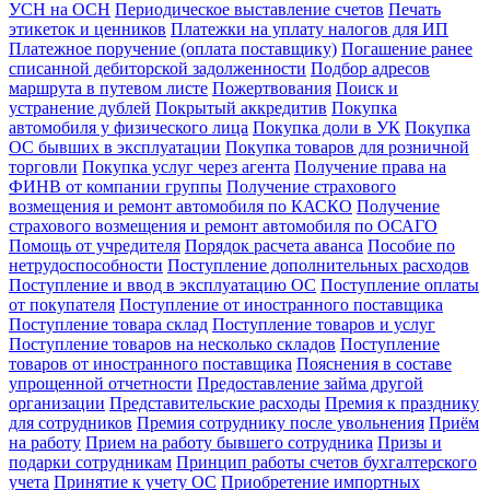
УСН на ОСН
Периодическое выставление счетов
Печать
этикеток и ценников
Платежки на уплату налогов для ИП
Платежное поручение (оплата поставщику)
Погашение ранее
списанной дебиторской задолженности
Подбор адресов
маршрута в путевом листе
Пожертвования
Поиск и
устранение дублей
Покрытый аккредитив
Покупка
автомобиля у физического лица
Покупка доли в УК
Покупка
ОС бывших в эксплуатации
Покупка товаров для розничной
торговли
Покупка услуг через агента
Получение права на
ФИНВ от компании группы
Получение страхового
возмещения и ремонт автомобиля по КАСКО
Получение
страхового возмещения и ремонт автомобиля по ОСАГО
Помощь от учредителя
Порядок расчета аванса
Пособие по
нетрудоспособности
Поступление дополнительных расходов
Поступление и ввод в эксплуатацию ОС
Поступление оплаты
от покупателя
Поступление от иностранного поставщика
Поступление товара склад
Поступление товаров и услуг
Поступление товаров на несколько складов
Поступление
товаров от иностранного поставщика
Пояснения в составе
упрощенной отчетности
Предоставление займа другой
организации
Представительские расходы
Премия к празднику
для сотрудников
Премия сотруднику после увольнения
Приём
на работу
Прием на работу бывшего сотрудника
Призы и
подарки сотрудникам
Принцип работы счетов бухгалтерского
учета
Принятие к учету ОС
Приобретение импортных