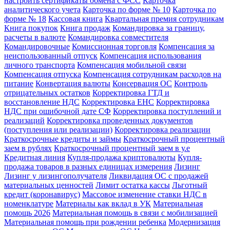
настроить сертификаты обмена с ФСС
Карточка
аналитического учета
Карточка по форме № 10
Карточка по
форме № 18
Кассовая книга
Квартальная премия сотрудникам
Книга покупок
Книга продаж
Командировка за границу,
расчеты в валюте
Командировка совместителя
Командировочные
Комиссионная торговля
Компенсация за
неиспользованный отпуск
Компенсация использования
личного транспорта
Компенсация мобильной связи
Компенсация отпуска
Компенсация сотрудникам расходов на
питание
Конвертация валюты
Консервация ОС
Контроль
отрицательных остатков
Корректировка ГТД и
восстановление НДС
Корректировка ЕНС
Корректировка
НДС при ошибочной дате СФ
Корректировка поступлений и
реализаций
Корректировка проведенных документов
(поступления или реализации)
Корректировка реализации
Краткосрочные кредиты и займы
Краткосрочный процентный
заем в рублях
Краткосрочный процентный заем в у.е
Кредитная линия
Купля-продажа криптовалюты
Купля-
продажа товаров в разных единицах измерения
Лизинг
Лизинг у лизингополучателя
Ликвидация ОС с продажей
материальных ценностей
Лимит остатка кассы
Льготный
кредит (коронавирус)
Массовое изменение ставки НДС в
номенклатуре
Материалы как вклад в УК
Материальная
помощь 2026
Материальная помощь в связи с мобилизацией
Материальная помощь при рождении ребенка
Модернизация