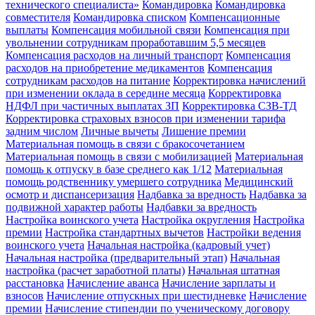
технического специалиста»
Командировка
Командировка
совместителя
Командировка списком
Компенсационные
выплаты
Компенсация мобильной связи
Компенсация при
увольнении сотрудникам проработавшим 5,5 месяцев
Компенсация расходов на личный транспорт
Компенсация
расходов на приобретение медикаментов
Компенсация
сотрудникам расходов на питание
Корректировка начислений
при изменении оклада в середине месяца
Корректировка
НДФЛ при частичных выплатах ЗП
Корректировка СЗВ-ТД
Корректировка страховых взносов при изменении тарифа
задним числом
Личные вычеты
Лишение премии
Материальная помощь в связи с бракосочетанием
Материальная помощь в связи с мобилизацией
Материальная
помощь к отпуску в базе среднего как 1/12
Материальная
помощь родственнику умершего сотрудника
Медицинский
осмотр и диспансеризация
Надбавка за вредность
Надбавка за
подвижной характер работы
Надбавки за вредность
Настройка воинского учета
Настройка округления
Настройка
премии
Настройка стандартных вычетов
Настройки ведения
воинского учета
Начальная настройка (кадровый учет)
Начальная настройка (предварительный этап)
Начальная
настройка (расчет заработной платы)
Начальная штатная
расстановка
Начисление аванса
Начисление зарплаты и
взносов
Начисление отпускных при шестидневке
Начисление
премии
Начисление стипендии по ученическому договору