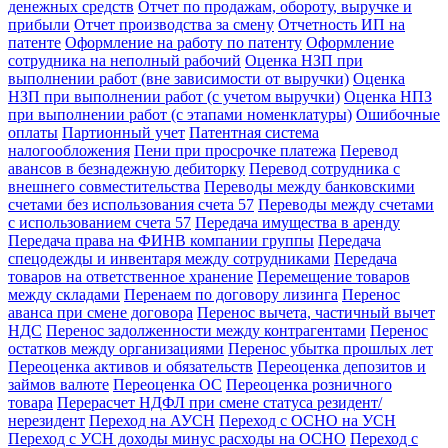
денежных средств
Отчет по продажам, обороту, выручке и
прибыли
Отчет производства за смену
Отчетность ИП на
патенте
Оформление на работу по патенту
Оформление
сотрудника на неполный рабочий
Оценка НЗП при
выполнении работ (вне зависимости от выручки)
Оценка
НЗП при выполнении работ (с учетом выручки)
Оценка НПЗ
при выполнении работ (с этапами номенклатуры)
Ошибочные
оплаты
Партионный учет
Патентная система
налогообложения
Пени при просрочке платежа
Перевод
авансов в безнадежную дебиторку
Перевод сотрудника с
внешнего совместительства
Переводы между банковскими
счетами без использования счета 57
Переводы между счетами
с использованием счета 57
Передача имущества в аренду
Передача права на ФИНВ компании группы
Передача
спецодежды и инвентаря между сотрудниками
Передача
товаров на ответственное хранение
Перемещение товаров
между складами
Перенаем по договору лизинга
Перенос
аванса при смене договора
Перенос вычета, частичный вычет
НДС
Перенос задолженности между контрагентами
Перенос
остатков между организациями
Перенос убытка прошлых лет
Переоценка активов и обязательств
Переоценка депозитов и
займов валюте
Переоценка ОС
Переоценка розничного
товара
Перерасчет НДФЛ при смене статуса резидент/
нерезидент
Переход на АУСН
Переход с ОСНО на УСН
Переход с УСН доходы минус расходы на ОСНО
Переход с