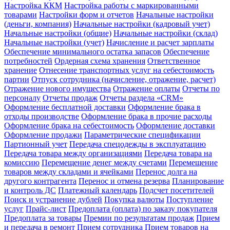
Настройка ККМ
Настройка работы с маркированными
товарами
Настройки форм и отчетов
Начальные настройки
(деньги, компания)
Начальные настройки (кадровый учет)
Начальные настройки (общие)
Начальные настройки (склад)
Начальные настройки (учет)
Начисление и расчет зарплаты
Обеспечение минимального остатка запасов
Обеспечение
потребностей
Ордерная схема хранения
Ответственное
хранение
Отнесение транспортных услуг на себестоимость
партии
Отпуск сотрудника (начисление, отражение, расчет)
Отражение нового имущества
Отражение оплаты
Отчеты по
персоналу
Отчеты продаж
Отчеты раздела «CRM»
Оформление бесплатной доставки
Оформление брака в
отходы производстве
Оформление брака в прочие расходы
Оформление брака на себестоимость
Оформление доставки
Оформление продажи
Параметрические спецификации
Партионный учет
Передача спецодежды в эксплуатацию
Передача товара между организациями
Передача товара на
комиссию
Перемещение денег между счетами
Перемещение
товаров между складами и ячейками
Перенос долга на
другого контрагента
Перенос и отмена резерва
Планирование
и контроль ДС
Платежный календарь
Подсчет посетителей
Поиск и устранение дублей
Покупка валюты
Поступление
услуг
Прайс-лист
Предоплата (оплата) по заказу покупателя
Предоплата за товары
Премии по результатам продаж
Прием
и передача в ремонт
Прием сотрудника
Прием товаров на