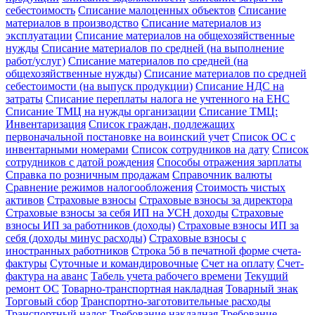
себестоимость
Списание малоценных объектов
Списание
материалов в производство
Списание материалов из
эксплуатации
Списание материалов на общехозяйственные
нужды
Списание материалов по средней (на выполнение
работ/услуг)
Списание материалов по средней (на
общехозяйственные нужды)
Списание материалов по средней
себестоимости (на выпуск продукции)
Списание НДС на
затраты
Списание переплаты налога не учтенного на ЕНС
Списание ТМЦ на нужды организации
Списание ТМЦ:
Инвентаризация
Список граждан, подлежащих
первоначальной постановке на воинский учет
Список ОС с
инвентарными номерами
Список сотрудников на дату
Список
сотрудников с датой рождения
Способы отражения зарплаты
Справка по розничным продажам
Справочник валюты
Сравнение режимов налогообложения
Стоимость чистых
активов
Страховые взносы
Страховые взносы за директора
Страховые взносы за себя ИП на УСН доходы
Страховые
взносы ИП за работников (доходы)
Страховые взносы ИП за
себя (доходы минус расходы)
Страховые взносы с
иностранных работников
Строка 5б в печатной форме счета-
фактуры
Суточные и командировочные
Счет на оплату
Счет-
фактура на аванс
Табель учета рабочего времени
Текущий
ремонт ОС
Товарно-транспортная накладная
Товарный знак
Торговый сбор
Транспортно-заготовительные расходы
Транспортный налог
Требование накладная
Требование-