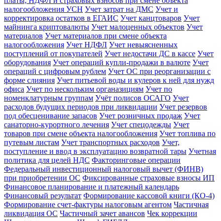
платы, НДФЛ и страховых взносов при смене объекта
налогообложения УСН
Учет затрат на ДМС
Учет и
корректировка остатков в ЕГАИС
Учет канцтоваров
Учет
майнинга криптовалюты
Учет малоценных объектов
Учет
материалов
Учет материалов при смене объекта
налогообложения
Учет НДФЛ
Учет невыясненных
поступлений от покупателей
Учет недостачи ДС в кассе
Учет
оборудования
Учет операций купли-продажи в валюте
Учет
операций с цифровым рублем
Учет ОС при реорганизации с
форме слияния
Учет питьевой воды и кулеров к ней для нужд
офиса
Учет по нескольким органазициям
Учет по
номенклатурным группам
Учёт полисов ОСАГО
Учет
расходов будущих периодов при ликвидации
Учет резервов
под обесценивание запасов
Учет розничных продаж
Учет
санаторно-курортного лечения
Учет спецодежды
Учет
товаров при смене объекта налогообложения
Учет топлива по
путевым листам
Учет транспортных расходов
Учет,
поступление и ввод в эксплуатацию возвратной тары
Учетная
политика для целей НДС
Факторинговые операции
Федеральный инвестиционный налоговый вычет (ФИНВ)
при приобретении ОС
Фиксированные страховые взносы ИП
Финансовое планирование и платежный календарь
Финансовый результат
Формирование кассовой книги (КО-4)
Формирование счет-фактуры налоговым агентом
Частичная
ликвидация ОС
Частичный зачет авансов
Чек коррекции