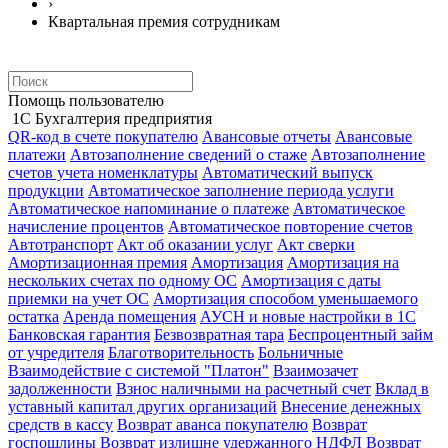
›
Квартальная премия сотрудникам
Помощь пользователю
1С Бухгалтерия предприятия
QR-код в счете покупателю
Авансовые отчеты
Авансовые
платежи
Автозаполнение сведений о стаже
Автозаполнение
счетов учета номенклатуры
Автоматический выпуск
продукции
Автоматическое заполнение периода услуги
Автоматическое напоминание о платеже
Автоматическое
начисление процентов
Автоматическое повторение счетов
Автотранспорт
Акт об оказании услуг
Акт сверки
Амортизационная премия
Амортизация
Амортизация на
нескольких счетах по одному ОС
Амортизация с даты
приемки на учет ОС
Амортизация способом уменьшаемого
остатка
Аренда помещения
АУСН и новые настройки в 1С
Банковская гарантия
Безвозвратная тара
Беспроцентный займ
от учредителя
Благотворительность
Больничные
Взаимодействие с системой "Платон"
Взаимозачет
задолженности
Взнос наличными на расчетный счет
Вклад в
уставный капитал других организаций
Внесение денежных
средств в кассу
Возврат аванса покупателю
Возврат
госпошлины
Возврат излишне удержанного НДФЛ
Возврат