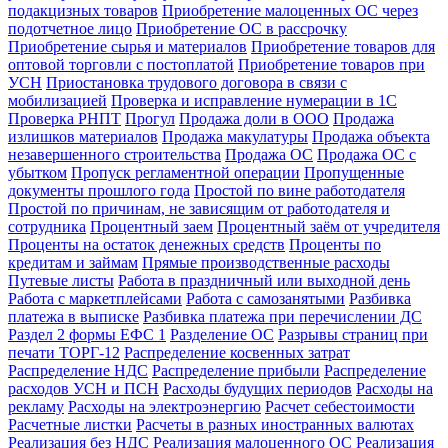
подакцизных товаров
Приобретение малоценных ОС через
подотчетное лицо
Приобретение ОС в рассрочку
Приобретение сырья и материалов
Приобретение товаров для
оптовой торговли с постоплатой
Приобретение товаров при
УСН
Приостановка трудового договора в связи с
мобилизацией
Проверка и исправление нумерации в 1С
Проверка РНПТ
Прогул
Продажа доли в ООО
Продажа
излишков материалов
Продажа макулатуры
Продажа объекта
незавершенного строительства
Продажа ОС
Продажа ОС с
убытком
Пропуск регламентной операции
Пропущенные
документы прошлого года
Простой по вине работодателя
Простой по причинам, не зависящим от работодателя и
сотрудника
Процентный заем
Процентный заём от учредителя
Проценты на остаток денежных средств
Проценты по
кредитам и займам
Прямые производственные расходы
Путевые листы
Работа в праздничный или выходной день
Работа с маркетплейсами
Работа с самозанятыми
Разбивка
платежа в выписке
Разбивка платежа при перечислении ДС
Раздел 2 формы ЕФС 1
Разделение ОС
Разрывы страниц при
печати ТОРГ-12
Распределение косвенных затрат
Распределение НДС
Распределение прибыли
Распределение
расходов УСН и ПСН
Расходы будущих периодов
Расходы на
рекламу
Расходы на электроэнергию
Расчет себестоимости
Расчетные листки
Расчеты в разных иностранных валютах
Реализация без НДС
Реализация малоценного ОС
Реализация