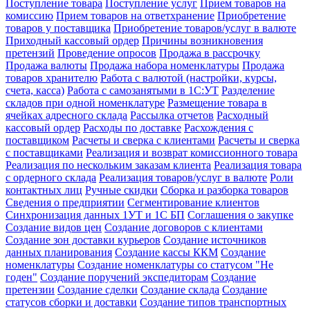
Поступление товара
Поступление услуг
Прием товаров на
комиссию
Прием товаров на ответхранение
Приобретение
товаров у поставщика
Приобретение товаров/услуг в валюте
Приходный кассовый ордер
Причины возникновения
претензий
Проведение опросов
Продажа в рассрочку
Продажа валюты
Продажа набора номенклатуры
Продажа
товаров хранителю
Работа с валютой (настройки, курсы,
счета, касса)
Работа с самозанятыми в 1С:УТ
Разделение
складов при одной номенклатуре
Размещение товара в
ячейках адресного склада
Рассылка отчетов
Расходный
кассовый ордер
Расходы по доставке
Расхождения с
поставщиком
Расчеты и сверка с клиентами
Расчеты и сверка
с поставщиками
Реализация и возврат комиссионного товара
Реализация по нескольким заказам клиента
Реализация товара
с ордерного склада
Реализация товаров/услуг в валюте
Роли
контактных лиц
Ручные скидки
Сборка и разборка товаров
Сведения о предприятии
Сегментирование клиентов
Синхронизация данных 1УТ и 1С БП
Соглашения о закупке
Создание видов цен
Создание договоров с клиентами
Создание зон доставки курьеров
Создание источников
данных планирования
Создание кассы ККМ
Создание
номенклатуры
Создание номенклатуры со статусом "Не
годен"
Создание поручений экспедиторам
Создание
претензии
Создание сделки
Создание склада
Создание
статусов сборки и доставки
Создание типов транспортных