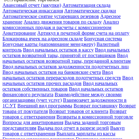
Авансовый отчет (закупки)
Автоматизация склада
Автоматическая инкассация
Автоматические скидки
Автоматическое снятие устаревших резервов
Адресное
хранение
Анализ движения товаров по складу
Анализ
комиссионных продаж и расчеты с комиссионером
Анкетирование
Артикул в печатной форме счета на оплату
Блокировка ячеек на адресном складе
Бонусная система
Бонусные карты (напоминание менеджеру)
Валютный
контроль
Ввод начальных остатков в кассу
Ввод начальных
остатков возвратной тары, принятой от поставщиков
Ввод
начальных остатков возвратной тары, переданной клиентам
Ввод начальных остатков задолженности подотчетных лиц
Ввод начальных остатков на банковские счета
Ввод
начальных остатков перерасходов подотчетных средств
Ввод
начальных остатков прочих расходов
Ввод начальных
остатков собственных товаров
Ввод начальных остатков
финансового результата
Взаимодействие между своими
организациями (учет услуг)
Взаимозачет задолженности в
1С:УТ
Внешний вид программы
Возврат поставщику
Возврат
товара от покупателя
Возврат товаров от клиента
Возврат
товаров с ответхранения
Возвраты в комиссионной торговле
Вопросы для анкетирования
Выдача заданий торговым
представителям
Выдача под отчет в разрезе целей
Выкуп
товаров с ответхранения
Выплата зарплаты из кассы