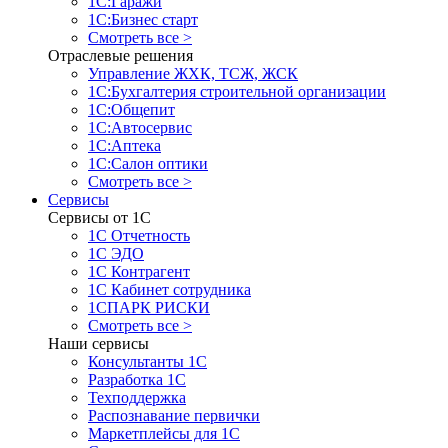
1С:Гаражи
1С:Бизнес старт
Смотреть все >
Отраслевые решения
Управление ЖХК, ТСЖ, ЖСК
1С:Бухгалтерия строительной организации
1С:Общепит
1С:Автосервис
1С:Аптека
1С:Салон оптики
Смотреть все >
Сервисы
Сервисы от 1С
1С Отчетность
1С ЭДО
1С Контрагент
1С Кабинет сотрудника
1СПАРК РИСКИ
Смотреть все >
Наши сервисы
Консультанты 1С
Разработка 1С
Техподдержка
Распознавание первички
Маркетплейсы для 1С