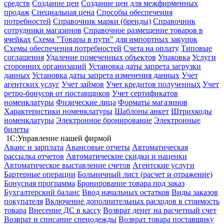
средств
Создание цен
Создание цен для межфирменных
продаж
Специальная цена
Способы обеспечения
потребностей
Справочник марки (бренды)
Справочник
сотрудники магазинов
Справочное размещение товаров в
ячейках
Схема "Товары в пути" для импортных закупок
Схемы обеспечения потребностей
Счета на оплату
Типовые
соглашения
Удаление помеченных объектов
Упаковка
Услуги
сторонних организаций
Установка даты запрета загрузки
данных
Установка даты запрета изменения данных
Учет
агентских услуг
Учет займов
Учет кредитов полученных
Учет
ретро-бонусов от поставщиков
Учет сертификатов
номенклатуры
Физические лица
Форматы магазинов
Характеристики номенклатуры
Шаблоны анкет
Штрихкоды
номенклатуры
Электронное бронирование
Электронные
билеты
1С:Управление нашей фирмой
Аванс и зарплата
Авансовые отчеты
Автоматическая
рассылка отчетов
Автоматические скидки и наценки
Автоматическое выставление счетов
Агентские услуги
Бартерные операции
Больничный лист (расчет и отражение)
Бонусная программа
Бронирование товара под заказ
Бухгалтерский баланс
Ввод начальных остатков
Виды заказов
покупателя
Включение дополнительных расходов в стоимость
товара
Внесение ДС в кассу
Возврат денег на расчетный счет
Возврат и списание спецодежды
Возврат товара поставщику