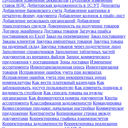
Групповое изменение реквизитов
Групповое изменение
ставок НДС
Дебиторская задолженность в 1С:УТ
Депозиты
Добавление банковского счета
Добавление картинки в
печатную форму документа
Добавление колонок в прайс-лист
Добавление нескольких организаций
Добавление
транспортных средств
Доверенность на получение товаров
Договор эквайринга
Доставка товаров
Загрузка прайса
поставщиков из Excel
Заказ на перемещение
Заказ поставщику
Заказы клиентов
Закупка импортных товаров
Закупка товара
на ордерный склад
Закупка товаров через подотчетное лицо
Заполнение справочников
Заполнение табличных частей
документов из внешних файлов
Запрос коммерческого
предложения у поставщиков
Зоны доставки
Изменение
ассортимента
Инвентаризационная опись
Инвентаризация
товаров
Исправление ошибок учета при возвратах
Исправление ошибок учета при некорректных ценах
номенклатуры
Как вести платежный календарь
Как
заблокировать доступ пользователю
Как изменить порядок и
видимость столбцов
Как списать товары на нужды
организации
Как формируются номера документов
Квоты
ассортимента
Классификация задолженности
Командировка
Комиссионные продажи: начальные настройки
Коммерческое
предложение
Контрагенты
Копирование строки между
документами
Корректировка графика взаиморасчетов
Корректировка задолженности
Корректировка реализации