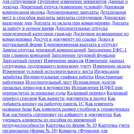
для сотрудников
Групповое изменение реквизитов
Данные о
доходах
Декретный отпуск (изменение условий)
Денежная
компенсация молока
Депонирование зарплаты
Детализация
мест и способов выплаты зарплаты сотрудников
Донорские
выходные дни
Доплата до оклада при командировке
Доплата
за работу в ночное время
Дополнительные отпуска
определенной категории граждан
Досрочное возвращение из
командировки
Доступ к документу по ссылке
Доход в
натуральной форме
Единовременная выплата к отпуску
Замена отпуска денежной компенсацией
Заполнение ЕФС-1
при слиянии компаний
Заполнение трудовой функции
Зарплатный проект
Изменение авансов
Изменение данных
сотрудника, подлежащего воинскому учету
Изменение оклада
Изменение условий исполнительного листа
Индексация
заработка
Индивидуальные графики работы
Иностранные
работники
Исполнительный лист
Исправление долгов
прошлых периодов в ведомостях
Исправление НДФЛ при
перерасчетах за прошлые годы
Кадровый перевод
Кадровый
перевод списком
Как вынести документы в раздел
Как
добавить кнопку на рабочую панель 1С
Как изменить
название базы
Как изменить размер столбцов в справочниках
Как настроить сортировку по алфавиту в документах
Как
удержать алименты из пособия по временной
нетрудоспособности
Карточка по форме № 10
Карточка учета
организации (форма № 18)
Команда «Функции для