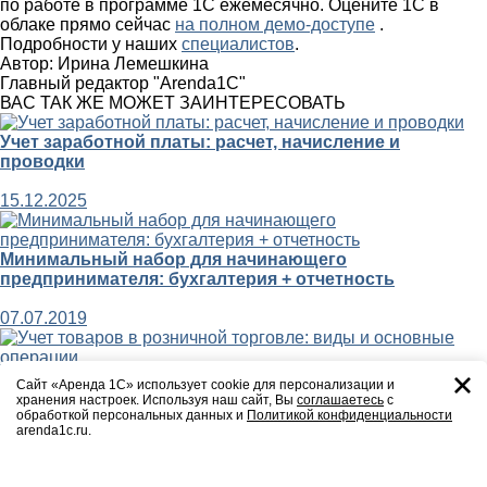
по работе в программе 1С ежемесячно. Оцените 1С в
облаке прямо сейчас
на полном демо-доступе
.
Подробности у наших
специалистов
.
Автор:
Ирина Лемешкина
Главный редактор "Arenda1C"
ВАС ТАК ЖЕ МОЖЕТ ЗАИНТЕРЕСОВАТЬ
Учет заработной платы: расчет, начисление и
проводки
15.12.2025
Минимальный набор для начинающего
предпринимателя: бухгалтерия + отчетность
07.07.2019
Учет товаров в розничной торговле: виды и основные
Сайт «Аренда 1С» использует cookie для персонализации и
операции
хранения настроек. Используя наш сайт, Вы
соглашаетесь
с
обработкой персональных данных и
Политикой конфиденциальности
arenda1c.ru.
11.07.2025