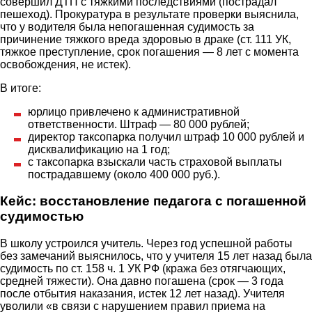
совершил ДТП с тяжкими последствиями (пострадал
пешеход). Прокуратура в результате проверки выяснила,
что у водителя была непогашенная судимость за
причинение тяжкого вреда здоровью в драке (ст. 111 УК,
тяжкое преступление, срок погашения — 8 лет с момента
освобождения, не истек).
В итоге:
юрлицо привлечено к административной
ответственности. Штраф — 80 000 рублей;
директор таксопарка получил штраф 10 000 рублей и
дисквалификацию на 1 год;
с таксопарка взыскали часть страховой выплаты
пострадавшему (около 400 000 руб.).
Кейс: восстановление педагога с погашенной
судимостью
В школу устроился учитель. Через год успешной работы
без замечаний выяснилось, что у учителя 15 лет назад была
судимость по ст. 158 ч. 1 УК РФ (кража без отягчающих,
средней тяжести). Она давно погашена (срок — 3 года
после отбытия наказания, истек 12 лет назад). Учителя
уволили «в связи с нарушением правил приема на