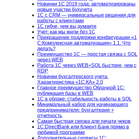
Новинки 1С 2019 года: автоматизированы
новые участки бухучета
1С с CRM — универсальные решения для
работы с клиентами
1С гибче, чем вы думаете
Учет: как мы жили без 1С
Прекращение поддержки конфигурации «1
С:Комплексная автоматизация» 1.1. Что
делать?
Преимущество 1С — простая связка с SQL
через WEB
Работа 1С через WEB+SQL быстрее, чем с
RDP
Новинки бухгалтерского учета.
Характеристика «1С:КА» 2.0
Главное преимущество Облачной 1С:
публикация базы в WEB
1С в облаке: стабильность работы в SQL
Минимальный набор для начинающего
предпринимателя: бухгалтерия +
отчетность
Самая быстрая связка для печати чеков
1С:DirectBank или Клиент-Банк прямо в
любимой программе
Дополнительные сервисы 1С: