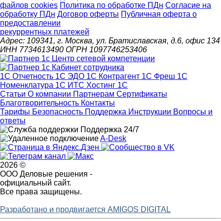
файлов cookies
Политика по обработке ПДн
Cогласие на
обработку ПДн
Договор оферты
Публичная оферта о
предоставлении
рекуррентных платежей
Адрес: 109341, г. Москва, ул. Братиславская, д.6, офис 134
ИНН 7734613490 ОГРН 1097746253406
1С Отчетность
1С ЭДО
1С Контрагент
1С Фреш
1С
Номенклатура
1С ИТС
Хостинг 1С
Статьи
О компании
Партнерам
Сертификаты
Благотворительность
Контакты
Тарифы
Безопасность
Поддержка
Инструкции
Вопросы и
ответы
Поддержка 24/7
A-Desk
2026 ©
ООО Деловые решения -
официальный сайт.
Все права защищены.
Разработано и продвигается AMIGOS DIGITAL