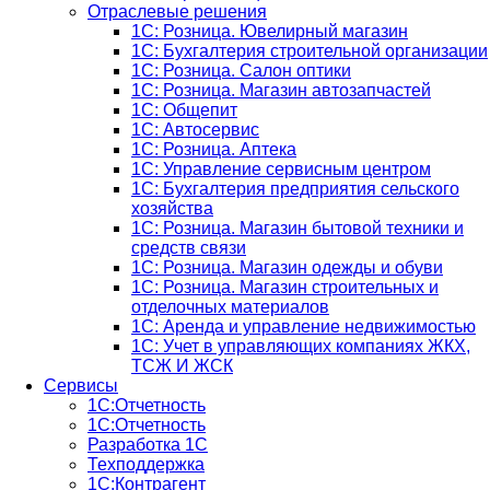
Отраслевые решения
1С: Розница. Ювелирный магазин
1С: Бухгалтерия строительной организации
1С: Розница. Салон оптики
1С: Розница. Магазин автозапчастей
1C: Общепит
1С: Автосервис
1С: Розница. Аптека
1С: Управление сервисным центром
1С: Бухгалтерия предприятия сельского
хозяйства
1С: Розница. Магазин бытовой техники и
средств связи
1С: Розница. Магазин одежды и обуви
1С: Розница. Магазин строительных и
отделочных материалов
1С: Аренда и управление недвижимостью
1C: Учет в управляющих компаниях ЖКХ,
ТСЖ И ЖСК
Сервисы
1С:Отчетность
1С:Отчетность
Разработка 1С
Техподдержка
1С:Контрагент