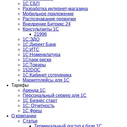
1С СБП
Разработка интернет-магазина
Мобильное приложение
Распознавание первички
Внедрение Битрикс 24
Консультанты 1С
21996
1С:ЭДО
1С:Директ Банк
1С:ИТС
1С:Номенклатура
1Спарк риски
1С:Товары
152DOC
1С:Кабинет сотрудника
Маркетплейсы для 1С
Тарифы
Аренда 1С
Персональный сервер для 1С
1С Бизнес старт
1С: Отчетность
1C Фреш
О компании
Статьи
Терминальный доступ к базе 1С