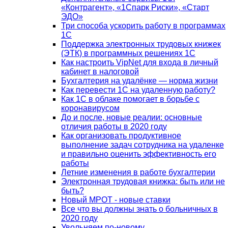
«Контрагент», «1Спарк Риски», «Старт
ЭДО»
Три способа ускорить работу в программах
1С
Поддержка электронных трудовых книжек
(ЭТК) в программных решениях 1С
Как настроить VipNet для входа в личный
кабинет в налоговой
Бухгалтерия на удалёнке — норма жизни
Как перевести 1С на удаленную работу?
Как 1С в облаке помогает в борьбе с
коронавирусом
До и после, новые реалии: основные
отличия работы в 2020 году
Как организовать продуктивное
выполнение задач сотрудника на удаленке
и правильно оценить эффективность его
работы
Летние изменения в работе бухгалтерии
Электронная трудовая книжка: быть или не
быть?
Новый МРОТ - новые ставки
Все что вы должны знать о больничных в
2020 году
Увольняем по-новому