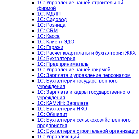
1С: Управление нашей строительной
фирмой
1С: МДЛП
1С: Садовод
1С: Розница
1C: CRM
1C: Касса
1С: Клиент ЭДО
1С: Гаражи
1C: Расчет квартплаты и бухгалтерия ЖКХ
1C: Бухгалтерия
1C: Предприниматель
1C: Управление нашей фирмой
1C: Зарплата и управление персоналом
1C: Бухгалтерия государственного
учреждения
1C: Зарплата и кадры государственного
учреждения
1C: КАМИН: Зарплата
1C: Бухгалтерия НКО
1С: Общепит
1С: Бухгалтерия сельскохозяйст­венного
предприятия
1С: Бухгалтерия строительной организации
1С: Управляющий