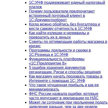
1С:УНФ поддерживает единый налоговый
платеж
Почему пользователи предпочитают
встроенный почтовый клиент в
1С:Документооборот
Когда можно обойтись без бухгалтера и
вести самому отчетность в 1С:УНФ
Как найти излишки и неликвиды и
превратить их в деньги
Советы по оптимизации работы магазина в
кризис
Программы лояльности и скидки в
1С:Розница и 1С:УНФ
Функциональность платформы
«1С:Предприятие 8»
5 ошибок хранения документов
организации. Риски и способы решения
Как магазину начать продавать товары в
Интернете с помощью 1С: УНФ
Что такое упущенная прибыль и как ее
минимизировать
ФНС России назвала ошибки, которые
часто допускают в декларации по НДС
Может ли сотрудник при увольнении подать
заявление раньше, чем за две недели