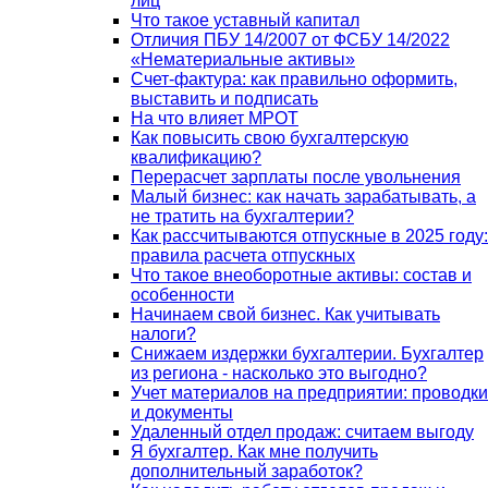
лиц
Что такое уставный капитал
Отличия ПБУ 14/2007 от ФСБУ 14/2022
«Нематериальные активы»
Счет-фактура: как правильно оформить,
выставить и подписать
На что влияет МРОТ
Как повысить свою бухгалтерскую
квалификацию?
Перерасчет зарплаты после увольнения
Малый бизнес: как начать зарабатывать, а
не тратить на бухгалтерии?
Как рассчитываются отпускные в 2025 году:
правила расчета отпускных
Что такое внеоборотные активы: состав и
особенности
Начинаем свой бизнес. Как учитывать
налоги?
Снижаем издержки бухгалтерии. Бухгалтер
из региона - насколько это выгодно?
Учет материалов на предприятии: проводки
и документы
Удаленный отдел продаж: считаем выгоду
Я бухгалтер. Как мне получить
дополнительный заработок?