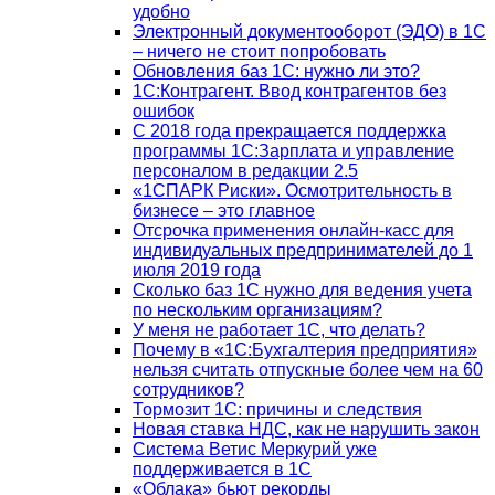
удобно
Электронный документооборот (ЭДО) в 1С
– ничего не стоит попробовать
Обновления баз 1С: нужно ли это?
1С:Контрагент. Ввод контрагентов без
ошибок
С 2018 года прекращается поддержка
программы 1С:Зарплата и управление
персоналом в редакции 2.5
«1СПАРК Риски». Осмотрительность в
бизнесе – это главное
Отсрочка применения онлайн-касс для
индивидуальных предпринимателей до 1
июля 2019 года
Сколько баз 1C нужно для ведения учета
по нескольким организациям?
У меня не работает 1С, что делать?
Почему в «1С:Бухгалтерия предприятия»
нельзя считать отпускные более чем на 60
сотрудников?
Тормозит 1C: причины и следствия
Новая ставка НДС, как не нарушить закон
Система Ветис Меркурий уже
поддерживается в 1С
«Облака» бьют рекорды