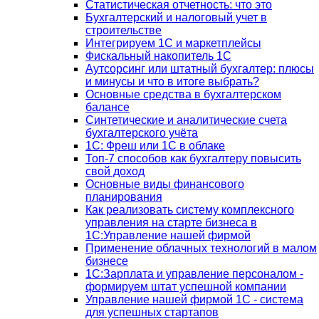
Статистическая отчетность: что это
Бухгалтерский и налоговый учет в
строительстве
Интегрируем 1С и маркетплейсы
Фискальный накопитель 1С
Аутсорсинг или штатный бухгалтер: плюсы
и минусы и что в итоге выбрать?
Основные средства в бухгалтерском
балансе
Синтетические и аналитические счета
бухгалтерского учёта
1C: Фреш или 1С в облаке
Топ-7 способов как бухгалтеру повысить
свой доход
Основные виды финансового
планирования
Как реализовать систему комплексного
управления на старте бизнеса в
1С:Управление нашей фирмой
Применение облачных технологий в малом
бизнесе
1C:Зарплата и управление персоналом -
формируем штат успешной компании
Управление нашей фирмой 1C - система
для успешных стартапов