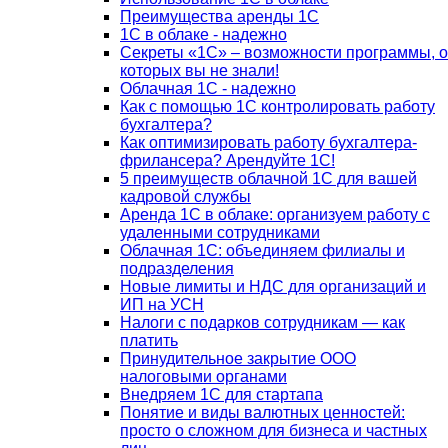
Преимущества аренды 1С
1С в облаке - надежно
Секреты «1С» – возможности программы, о
которых вы не знали!
Облачная 1С - надежно
Как с помощью 1С контролировать работу
бухгалтера?
Как оптимизировать работу бухгалтера-
фрилансера? Арендуйте 1С!
5 преимуществ облачной 1С для вашей
кадровой службы
Аренда 1С в облаке: организуем работу с
удаленными сотрудниками
Облачная 1С: объединяем филиалы и
подразделения
Новые лимиты и НДС для организаций и
ИП на УСН
Налоги с подарков сотрудникам — как
платить
Принудительное закрытие ООО
налоговыми органами
Внедряем 1С для стартапа
Понятие и виды валютных ценностей:
просто о сложном для бизнеса и частных