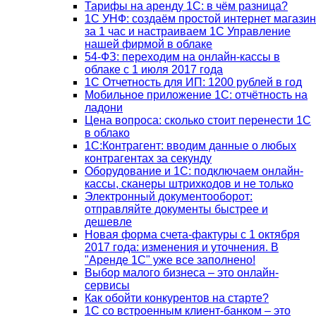
Тарифы на аренду 1С: в чём разница?
1С УНФ: создаём простой интернет магазин
за 1 час и настраиваем 1С Управление
нашей фирмой в облаке
54-ФЗ: переходим на онлайн-кассы в
облаке с 1 июля 2017 года
1С Отчетность для ИП: 1200 рублей в год
Мобильное приложение 1С: отчётность на
ладони
Цена вопроса: сколько стоит перенести 1С
в облако
1С:Контрагент: вводим данные о любых
контрагентах за секунду
Оборудование и 1С: подключаем онлайн-
кассы, сканеры штрихкодов и не только
Электронный документооборот:
отправляйте документы быстрее и
дешевле
Новая форма счета-фактуры с 1 октября
2017 года: изменения и уточнения. В
"Аренде 1С" уже все заполнено!
Выбор малого бизнеса – это онлайн-
сервисы
Как обойти конкурентов на старте?
1C со встроенным клиент-банком – это