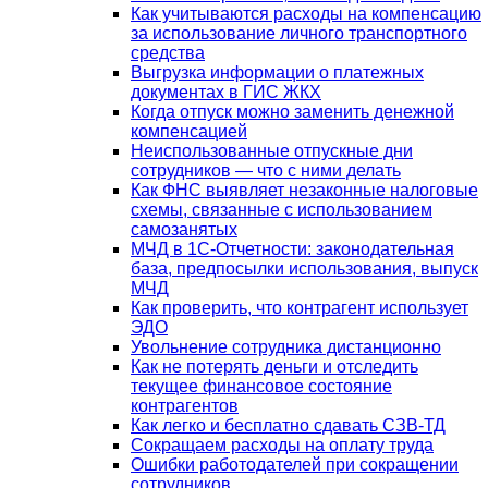
Как учитываются расходы на компенсацию
за использование личного транспортного
средства
Выгрузка информации о платежных
документах в ГИС ЖКХ
Когда отпуск можно заменить денежной
компенсацией
Неиспользованные отпускные дни
сотрудников — что с ними делать
Как ФНС выявляет незаконные налоговые
схемы, связанные с использованием
самозанятых
МЧД в 1С-Отчетности: законодательная
база, предпосылки использования, выпуск
МЧД
Как проверить, что контрагент использует
ЭДО
Увольнение сотрудника дистанционно
Как не потерять деньги и отследить
текущее финансовое состояние
контрагентов
Как легко и бесплатно сдавать СЗВ-ТД
Сокращаем расходы на оплату труда
Ошибки работодателей при сокращении
сотрудников