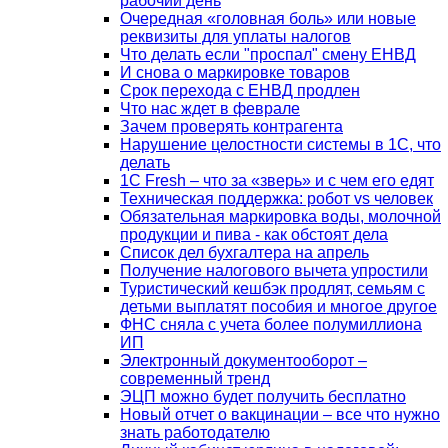
рабочий день
Очередная «головная боль» или новые
реквизиты для уплаты налогов
Что делать если "проспал" смену ЕНВД
И снова о маркировке товаров
Срок перехода с ЕНВД продлен
Что нас ждет в феврале
Зачем проверять контрагента
Нарушение целостности системы в 1С, что
делать
1С Fresh – что за «зверь» и с чем его едят
Техническая поддержка: робот vs человек
Обязательная маркировка воды, молочной
продукции и пива - как обстоят дела
Список дел бухгалтера на апрель
Получение налогового вычета упростили
Туристический кешбэк продлят, семьям с
детьми выплатят пособия и многое другое
ФНС сняла с учета более полумиллиона
ИП
Электронный документооборот –
современный тренд
ЭЦП можно будет получить бесплатно
Новый отчет о вакцинации – все что нужно
знать работодателю