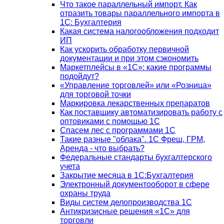
Что такое параллельный импорт. Как
отразить товары параллельного импорта в
1С: Бухгалтерия
Какая система налогообложения подходит
ИП
Как ускорить обработку первичной
документации и при этом сэкономить
Маркетплейсы в «1С»: какие программы
подойдут?
«Управление торговлей» или «Розница»
для торговой точки
Маркировка лекарственных препаратов
Как поставщику автоматизировать работу с
оптовиками с помощью 1С
Спасем лес с программами 1С
Такие разные "облака". 1С Фреш, ГРМ,
Аренда - что выбрать?
Федеральные стандарты бухгалтерского
учета
Закрытие месяца в 1С:Бухгалтерия
Электронный документооборот в сфере
охраны труда
Виды систем делопроизводства 1C
Антикризисные решения «1С» для
торговли