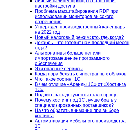
Личный кабинет юрлица в налоговой:
настройки доступа
Проблема масштабирования RDP при
использовании мониторов высокого
разрешения
Утвержден производственный календарь
на 2022 год
Новый налоговый режим: кто, где, когда?
Декабрь - что готовит нам последний месяц
года?
Альтернативы больше нет или
импортозамещение программного
обеспечения
Эти опасные сервисы
Когда пора бежать с иностранных облаков
Что такое хостинг 1С
В чем отличие «Аренды 1С» от «Хостинга
1С»
Подписывать документы стало проще
Почему хостинг под 1С лучше брать у
специализированных поставщиков?
На что обратить внимание при выборе
хостинга
Автоматизация мебельного производства
1С