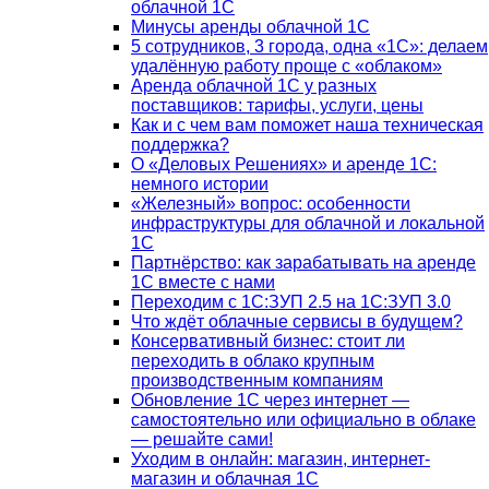
облачной 1С
Минусы аренды облачной 1С
5 сотрудников, 3 города, одна «1С»: делаем
удалённую работу проще с «облаком»
Аренда облачной 1С у разных
поставщиков: тарифы, услуги, цены
Как и с чем вам поможет наша техническая
поддержка?
О «Деловых Решениях» и аренде 1С:
немного истории
«Железный» вопрос: особенности
инфраструктуры для облачной и локальной
1С
Партнёрство: как зарабатывать на аренде
1С вместе с нами
Переходим с 1С:ЗУП 2.5 на 1С:ЗУП 3.0
Что ждёт облачные сервисы в будущем?
Консервативный бизнес: стоит ли
переходить в облако крупным
производственным компаниям
Обновление 1С через интернет —
самостоятельно или официально в облаке
— решайте сами!
Уходим в онлайн: магазин, интернет-
магазин и облачная 1С