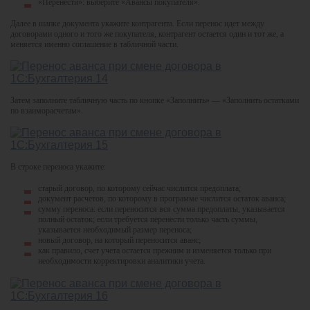
«Перенести»: выберите «Авансы покупателя».
Далее в шапке документа укажите контрагента. Если перенос идет между
договорами одного и того же покупателя, контрагент остается один и тот же, а
меняется именно соглашение в табличной части.
Затем заполните табличную часть по кнопке «Заполнить» — «Заполнить остатками
по взаиморасчетам».
В строке переноса укажите:
старый договор, по которому сейчас числится предоплата;
документ расчетов, по которому в программе числится остаток аванса;
сумму переноса: если переносится вся сумма предоплаты, указывается
полный остаток; если требуется перенести только часть суммы,
указывается необходимый размер переноса;
новый договор, на который переносится аванс;
как правило, счет учета остается прежним и изменяется только при
необходимости корректировки аналитики учета.