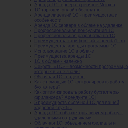
Аренда 1С сервера в регионе Москва
1С торговля онлайн бесплатно
Аренда лицензий 1С - преимущества и
особенности
Аренда 1С сервера в облаке на удаленке
Профессиональная Консультация 1С
Профессиональная разработка на 1С
Преимущества тарифов сайта arenda1c.ru
Преимущества аренды программы 1С
Использование 1С в облаке
Преимущества аренды 1С
1С в облаке - надежно
Секреты «1С» – возможности программы, о
которых вы не знали!
Облачная 1С - надежно
Как с помощью 1С контролировать работу
бухгалтера?
Как оптимизировать работу бухгалтера-
фрилансера? Арендуйте 1С!
5 преимуществ облачной 1С для вашей
кадровой службы
Аренда 1С в облаке: организуем работу с
удаленными сотрудниками
Облачная 1С: объединяем филиалы и