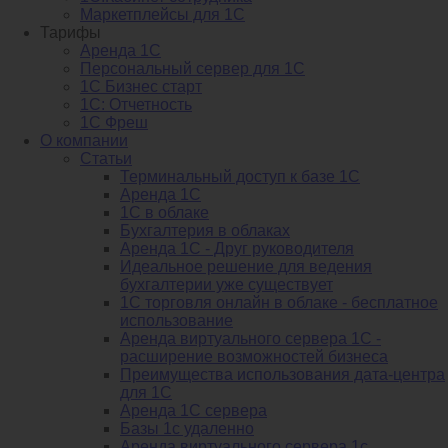
Маркетплейсы для 1С
Тарифы
Аренда 1С
Персональный сервер для 1С
1С Бизнес старт
1С: Отчетность
1C Фреш
О компании
Статьи
Терминальный доступ к базе 1С
Аренда 1С
1С в облаке
Бухгалтерия в облаках
Аренда 1С - Друг руководителя
Идеальное решение для ведения
бухгалтерии уже существует
1С торговля онлайн в облаке - бесплатное
использование
Аренда виртуального сервера 1С -
расширение возможностей бизнеса
Преимущества использования дата-центра
для 1С
Аренда 1С сервера
Базы 1с удаленно
Аренда виртуального сервера 1с