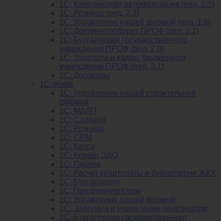
1C: Комплексная автоматизация (ред. 2.5)
1С: Розница (ред. 2.3)
1С: Управление нашей фирмой (ред. 1.6)
1С: Документооборот ПРОФ (ред. 2.1)
1C: Бухгалтерия государственного
учреждения ПРОФ (ред. 2.0)
1C: Зарплата и кадры бюджетного
учреждения ПРОФ (ред. 3.1)
1С: Договоры
1С:Фреш
1С: Управление нашей строительной
фирмой
1С: МДЛП
1С: Садовод
1С: Розница
1C: CRM
1C: Касса
1С: Клиент ЭДО
1С: Гаражи
1C: Расчет квартплаты и бухгалтерия ЖКХ
1C: Бухгалтерия
1C: Предприниматель
1C: Управление нашей фирмой
1C: Зарплата и управление персоналом
1C: Бухгалтерия государственного