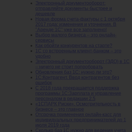
Электронный документооборот:
отправляйте документы быстрее и
дешевле
Новая форма счета-фактуры с 1 октября
2017 года: изменения и уточнения. В
"Аренде 1С" уже все заполнено!
Выбор малого бизнеса – это онлайн-
сервисы
Как обойти конкурентов на старте?
1C со встроенным клиент-банком – это
удобно
Электронный документооборот (ЭДО) в 1С
– ничего не стоит попробовать
Обновления баз 1С: нужно ли это?
1С:Контрагент. Ввод контрагентов без
ошибок
С 2018 года прекращается поддержка
программы 1С:Зарплата и управление
персоналом в редакции 2.5
«1СПАРК Риски». Осмотрительность в
бизнесе – это главное
Отсрочка применения онлайн-касс для
индивидуальных предпринимателей до 1
июля 2019 года
Сколько баз 1C нужно для ведения учета