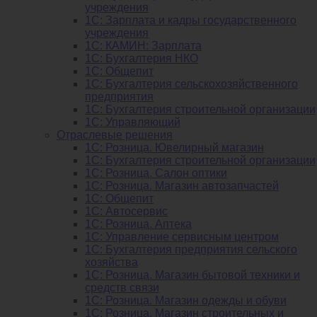
учреждения
1C: Зарплата и кадры государственного
учреждения
1C: КАМИН: Зарплата
1C: Бухгалтерия НКО
1С: Общепит
1С: Бухгалтерия сельскохозяйст­венного
предприятия
1С: Бухгалтерия строительной организации
1С: Управляющий
Отраслевые решения
1С: Розница. Ювелирный магазин
1С: Бухгалтерия строительной организации
1С: Розница. Салон оптики
1С: Розница. Магазин автозапчастей
1C: Общепит
1С: Автосервис
1С: Розница. Аптека
1С: Управление сервисным центром
1С: Бухгалтерия предприятия сельского
хозяйства
1С: Розница. Магазин бытовой техники и
средств связи
1С: Розница. Магазин одежды и обуви
1С: Розница. Магазин строительных и