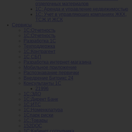
отделочных материалов
1С: Аренда и управление недвижимостью
1C: Учет в управляющих компаниях ЖКХ,
ТСЖ И ЖСК
Сервисы
1С:Отчетность
1С:Отчетность
Разработка 1С
Техподдержка
1С:Контрагент
1С СБП
Разработка интернет-магазина
Мобильное приложение
Распознавание первички
Внедрение Битрикс 24
Консультанты 1С
21996
1С:ЭДО
1С:Директ Банк
1С:ИТС
1С:Номенклатура
1Спарк риски
1С:Товары
152DOC
1С:Кабинет сотрудника