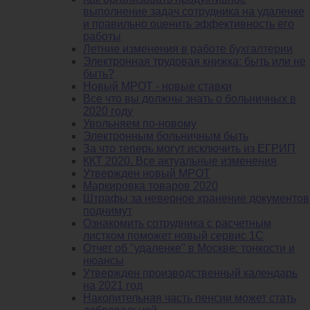
выполнение задач сотрудника на удаленке
и правильно оценить эффективность его
работы
Летние изменения в работе бухгалтерии
Электронная трудовая книжка: быть или не
быть?
Новый МРОТ - новые ставки
Все что вы должны знать о больничных в
2020 году
Увольняем по-новому
Электронным больничным быть
За что теперь могут исключить из ЕГРИП
ККТ 2020. Все актуальные изменения
Утвержден новый МРОТ
Маркировка товаров 2020
Штрафы за неверное хранение документов
поднимут
Ознакомить сотрудника с расчетным
листком поможет новый сервис 1С
Отчет об "удаленке" в Москве: тонкости и
нюансы
Утвержден производственный календарь
на 2021 год
Накопительная часть пенсии может стать