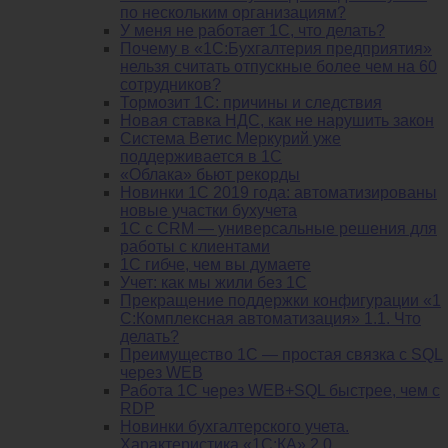
по нескольким организациям?
У меня не работает 1С, что делать?
Почему в «1С:Бухгалтерия предприятия»
нельзя считать отпускные более чем на 60
сотрудников?
Тормозит 1C: причины и следствия
Новая ставка НДС, как не нарушить закон
Система Ветис Меркурий уже
поддерживается в 1С
«Облака» бьют рекорды
Новинки 1С 2019 года: автоматизированы
новые участки бухучета
1С с CRM — универсальные решения для
работы с клиентами
1С гибче, чем вы думаете
Учет: как мы жили без 1С
Прекращение поддержки конфигурации «1
С:Комплексная автоматизация» 1.1. Что
делать?
Преимущество 1С — простая связка с SQL
через WEB
Работа 1С через WEB+SQL быстрее, чем с
RDP
Новинки бухгалтерского учета.
Характеристика «1С:КА» 2.0