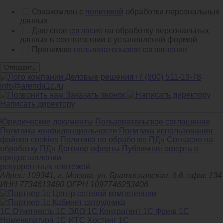
Ознакомлен с
политикой
обработки персональных
данных
Даю свое
согласие
на обработку персональных
данных в соответствии с установленнй формой
Принимаю
пользовательское соглашение
Отправить
+7 (800) 511-13-78
info@arenda1c.ru
Заказать звонок
Написать директору
Юридические документы
Пользовательское соглашение
Политика конфиденциальности
Политика использования
файлов cookies
Политика по обработке ПДн
Cогласие на
обработку ПДн
Договор оферты
Публичная оферта о
предоставлении
рекуррентных платежей
Адрес: 109341, г. Москва, ул. Братиславская, д.6, офис 134
ИНН 7734613490 ОГРН 1097746253406
1С Отчетность
1С ЭДО
1С Контрагент
1С Фреш
1С
Номенклатура
1С ИТС
Хостинг 1С