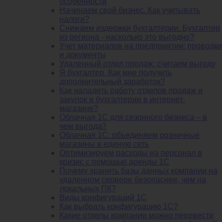
особенности
Начинаем свой бизнес. Как учитывать
налоги?
Снижаем издержки бухгалтерии. Бухгалтер
из региона - насколько это выгодно?
Учет материалов на предприятии: проводки
и документы
Удаленный отдел продаж: считаем выгоду
Я бухгалтер. Как мне получить
дополнительный заработок?
Как наладить работу отделов продаж и
закупок и бухгалтерии в интернет-
магазине?
Облачная 1С для сезонного бизнеса – в
чем выгода?
Облачная 1С: объединяем розничные
магазины в единую сеть
Оптимизируем расходы на персонал в
кризис с помощью аренды 1С
Почему хранить базы данных компании на
удаленном сервере безопаснее, чем на
локальных ПК?
Виды конфигураций 1С
Как выбрать конфигурацию 1С?
Какие отделы компании можно перевести