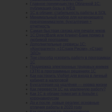
Главное преимущество Облачной 1С:
публикация базы в WEB
1С в облаке: стабильность работы в SQL
Минимальный набор для начинающего
предпринимателя: бухгалтерия +
отчетность
Самая быстрая связка для печати чеков
1С:DirectBank или Клиент-Банк прямо в
любимой программе
Дополнительные сервисы 1С:
«Контрагент», «1Спарк Риски», «Старт
ЭДО»
Три способа ускорить работу в программах
1С
Поддержка электронных трудовых книжек
(ЭТК) в программных решениях 1С
Как настроить VipNet для входа в личный
кабинет в налоговой
Бухгалтерия на удалёнке — норма жизни
Как перевести 1С на удаленную работу?
Как 1С в облаке помогает в борьбе с
коронавирусом
До и после, новые реалии: основные
отличия работы в 2020 году
Как организовать продуктивное