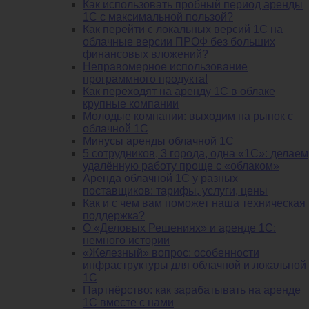
Как использовать пробный период аренды
1С с максимальной пользой?
Как перейти с локальных версий 1С на
облачные версии ПРОФ без больших
финансовых вложений?
Неправомерное использование
программного продукта!
Как переходят на аренду 1С в облаке
крупные компании
Молодые компании: выходим на рынок с
облачной 1С
Минусы аренды облачной 1С
5 сотрудников, 3 города, одна «1С»: делаем
удалённую работу проще с «облаком»
Аренда облачной 1С у разных
поставщиков: тарифы, услуги, цены
Как и с чем вам поможет наша техническая
поддержка?
О «Деловых Решениях» и аренде 1С:
немного истории
«Железный» вопрос: особенности
инфраструктуры для облачной и локальной
1С
Партнёрство: как зарабатывать на аренде
1С вместе с нами