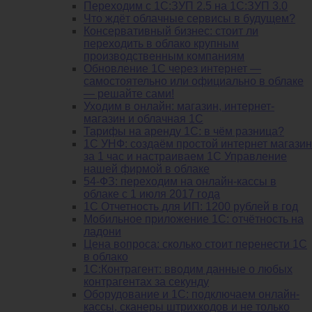
Переходим с 1С:ЗУП 2.5 на 1С:ЗУП 3.0
Что ждёт облачные сервисы в будущем?
Консервативный бизнес: стоит ли
переходить в облако крупным
производственным компаниям
Обновление 1С через интернет —
самостоятельно или официально в облаке
— решайте сами!
Уходим в онлайн: магазин, интернет-
магазин и облачная 1С
Тарифы на аренду 1С: в чём разница?
1С УНФ: создаём простой интернет магазин
за 1 час и настраиваем 1С Управление
нашей фирмой в облаке
54-ФЗ: переходим на онлайн-кассы в
облаке с 1 июля 2017 года
1С Отчетность для ИП: 1200 рублей в год
Мобильное приложение 1С: отчётность на
ладони
Цена вопроса: сколько стоит перенести 1С
в облако
1С:Контрагент: вводим данные о любых
контрагентах за секунду
Оборудование и 1С: подключаем онлайн-
кассы, сканеры штрихкодов и не только