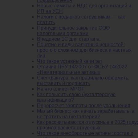
подразделения
Новые лимиты и НДС для организаций и
ИП на УСН
Налоги с подарков сотрудникам — как
платить
Принудительное закрытие ООО
налоговыми органами
Внедряем 1С для стартапа
Понятие и виды валютных ценностей:
просто о сложном для бизнеса и частных
лиц
Что такое уставный капитал
Отличия ПБУ 14/2007 от ФСБУ 14/2022
«Нематериальные активы»
Счет-фактура: как правильно оформить,
выставить и подписать
На что влияет МРОТ
Как повысить свою бухгалтерскую
квалификацию?
Перерасчет зарплаты после увольнения
Малый бизнес: как начать зарабатывать, а
не тратить на бухгалтерии?
Как рассчитываются отпускные в 2025 году:
правила расчета отпускных
Что такое внеоборотные активы: состав и