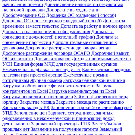
начисления премии
Доначисление налогов по результатам
налоговой проверки
Донорские выходные дни
Дооборудование ОС
Дооценка ОС (сальдовый способ)
Дооценка ОС после оценки (сальдовый способ)
Доплата за
временное заместительство
Доплата за работу в ночное время
Доплата за расширение зон обслуживания
Доплата за
совмещение должностей (неполный график)
Доплата за
совмещение профессий
Дополнительные соглашения к
договорам
Досрочное расторжение договора аренды
Досрочное расторжение договора ОСАГО
Досрочный выкуп
ОС из лизинга
Доставка товаров
Доходы при взаимозачете на
УСН
Единая форма МЧД для государственных органов
Ежемесячная надбавка за выслугу лет
Ежемесячные арендные
платежи при простой аренде
Ежемесячные премии
сотрудникам
Журнал обмена
Загрузка банковской выписки
Загрузка и обновление форм статотчетности
Загрузка
контрагентов из Excel
Загрузка номенклатуры из Excel
Загрузка первички от поставщика
Займ от физического лица
юрлицу
Закрытие месяца
Закрытие месяца по расписанию
Запасы как вклад в УК
Заполнение строки 5б в счете-фактуре/
УПД
Заполнение цен
Зарплата сотрудников, занятых
одновременно в некоммерческой и приносящей доход
деятельности
Зарплатный проект для ГПХ
Зачет убытков
прошлых лет
Заявление на получение патента
Земельный
налог
Изменение данных сотрудника, подлежащего