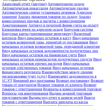
Авансовый отчет (закупки)
Автоматизация склада
Автоматическая инкассация
Автоматические скидки
Автоматическое снятие устаревших резервов
Адресное
хранение
Анализ движения товаров по складу
Анализ
комиссионных продаж и расчеты с комиссионером
Анкетирование
Артикул в печатной форме счета на оплату
Блокировка ячеек на адресном складе
Бонусная система
Бонусные карты (напоминание менеджеру)
Валютный
контроль
Ввод начальных остатков в кассу
Ввод начальных
остатков возвратной тары, принятой от поставщиков
Ввод
начальных остатков возвратной тары, переданной клиентам
Ввод начальных остатков задолженности подотчетных лиц
Ввод начальных остатков на банковские счета
Ввод
начальных остатков перерасходов подотчетных средств
Ввод
начальных остатков прочих расходов
Ввод начальных
остатков собственных товаров
Ввод начальных остатков
финансового результата
Взаимодействие между своими
организациями (учет услуг)
Взаимозачет задолженности в
1С:УТ
Внешний вид программы
Возврат поставщику
Возврат
товара от покупателя
Возврат товаров от клиента
Возврат
товаров с ответхранения
Возвраты в комиссионной торговле
Вопросы для анкетирования
Выдача заданий торговым
представителям
Выдача под отчет в разрезе целей
Выкуп
товаров с ответхранения
Выплата зарплаты из кассы