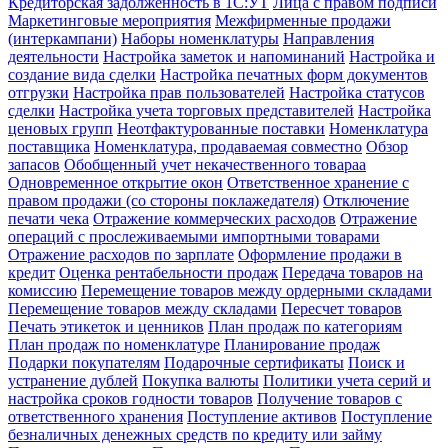
Кредиторская задолженность в 1С:УТ
Лица с правом подписи
Маркетинговые мероприятия
Межфирменные продажи
(интеркампани)
Наборы номенклатуры
Направления
деятельности
Настройка заметок и напоминаний
Настройка и
создание вида сделки
Настройка печатных форм документов
отгрузки
Настройка прав пользователей
Настройка статусов
сделки
Настройка учета торговых представителей
Настройка
ценовых групп
Неотфактурованные поставки
Номенклатура
поставщика
Номенклатура, продаваемая совместно
Обзор
запасов
Обобщенный учет некачественного товараа
Одновременное открытие окон
Ответственное хранение с
правом продажи (со стороны поклажедателя)
Отключение
печати чека
Отражение коммерческих расходов
Отражение
операций с прослеживаемыми импортными товарами
Отражение расходов по зарплате
Оформление продажи в
кредит
Оценка рентабельности продаж
Передача товаров на
комиссию
Перемещение товаров между ордерными складами
Перемещение товаров между складами
Пересчет товаров
Печать этикеток и ценников
План продаж по категориям
План продаж по номенклатуре
Планирование продаж
Подарки покупателям
Подарочные сертификаты
Поиск и
устранение дублей
Покупка валюты
Политики учета серий и
настройка сроков годности товаров
Получение товаров с
ответственного хранения
Поступление активов
Поступление
безналичных денежных средств по кредиту или займу