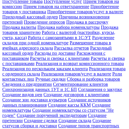
Поступление товара
Поступление услуг
Прием товаров на
комиссию
Прием товаров на ответхранение
Приобретение
товаров у поставщика
Приобретение товаров/услуг в валюте
Приходный кассовый ордер
Причины возникновения
претензий
Проведение опросов
Продажа в рассрочку
Продажа валюты
Продажа набора номенклатуры
Продажа
товаров хранителю
Работа с валютой (настройки, курсы,
счета, касса)
Работа с самозанятыми в 1С:УТ
Разделение
складов при одной номенклатуре
Размещение товара в
ячейках адресного склада
Рассылка отчетов
Расходный
кассовый ордер
Расходы по доставке
Расхождения с
поставщиком
Расчеты и сверка с клиентами
Расчеты и сверка
с поставщиками
Реализация и возврат комиссионного товара
Реализация по нескольким заказам клиента
Реализация товара
с ордерного склада
Реализация товаров/услуг в валюте
Роли
контактных лиц
Ручные скидки
Сборка и разборка товаров
Сведения о предприятии
Сегментирование клиентов
Синхронизация данных 1УТ и 1С БП
Соглашения о закупке
Создание видов цен
Создание договоров с клиентами
Создание зон доставки курьеров
Создание источников
данных планирования
Создание кассы ККМ
Создание
номенклатуры
Создание номенклатуры со статусом "Не
годен"
Создание поручений экспедиторам
Создание
претензии
Создание сделки
Создание склада
Создание
статусов сборки и доставки
Создание типов транспортных