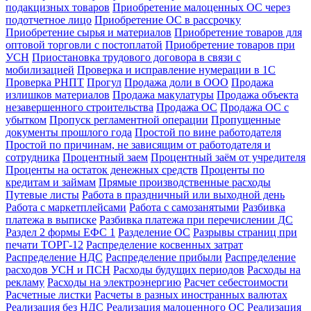
подакцизных товаров
Приобретение малоценных ОС через
подотчетное лицо
Приобретение ОС в рассрочку
Приобретение сырья и материалов
Приобретение товаров для
оптовой торговли с постоплатой
Приобретение товаров при
УСН
Приостановка трудового договора в связи с
мобилизацией
Проверка и исправление нумерации в 1С
Проверка РНПТ
Прогул
Продажа доли в ООО
Продажа
излишков материалов
Продажа макулатуры
Продажа объекта
незавершенного строительства
Продажа ОС
Продажа ОС с
убытком
Пропуск регламентной операции
Пропущенные
документы прошлого года
Простой по вине работодателя
Простой по причинам, не зависящим от работодателя и
сотрудника
Процентный заем
Процентный заём от учредителя
Проценты на остаток денежных средств
Проценты по
кредитам и займам
Прямые производственные расходы
Путевые листы
Работа в праздничный или выходной день
Работа с маркетплейсами
Работа с самозанятыми
Разбивка
платежа в выписке
Разбивка платежа при перечислении ДС
Раздел 2 формы ЕФС 1
Разделение ОС
Разрывы страниц при
печати ТОРГ-12
Распределение косвенных затрат
Распределение НДС
Распределение прибыли
Распределение
расходов УСН и ПСН
Расходы будущих периодов
Расходы на
рекламу
Расходы на электроэнергию
Расчет себестоимости
Расчетные листки
Расчеты в разных иностранных валютах
Реализация без НДС
Реализация малоценного ОС
Реализация