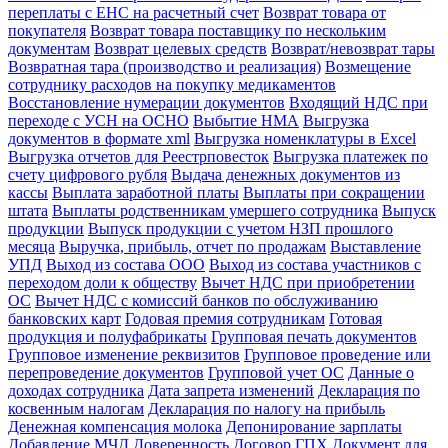
переплаты с ЕНС на расчетный счет
Возврат товара от
покупателя
Возврат товара поставщику по нескольким
документам
Возврат целевых средств
Возврат/невозврат тары
Возвратная тара (производство и реализация)
Возмещение
сотруднику расходов на покупку медикаментов
Восстановление нумерации документов
Входящий НДС при
переходе с УСН на ОСНО
Выбытие НМА
Выгрузка
документов в формате xml
Выгрузка номенклатуры в Excel
Выгрузка отчетов для Реестрповесток
Выгрузка платежек по
счету цифрового рубля
Выдача денежных документов из
кассы
Выплата заработной платы
Выплаты при сокращении
штата
Выплаты родственникам умершего сотрудника
Выпуск
продукции
Выпуск продукции с учетом НЗП прошлого
месяца
Выручка, прибыль, отчет по продажам
Выставление
УПД
Выход из состава ООО
Выход из состава участников с
переходом доли к обществу
Вычет НДС при приобретении
ОС
Вычет НДС с комиссий банков по обслуживанию
банковских карт
Годовая премия сотрудникам
Готовая
продукция и полуфабрикаты
Групповая печать документов
Групповое изменение реквизитов
Групповое проведение или
перепроведение документов
Групповой учет ОС
Данные о
доходах сотрудника
Дата запрета изменений
Декларация по
косвенным налогам
Декларация по налогу на прибыль
Денежная компенсация молока
Депонирование зарплаты
Добавление МЧД
Доверенность
Договор ГПХ
Документ для