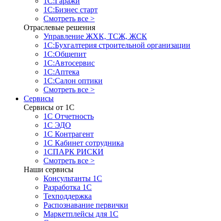
1С:Гаражи
1С:Бизнес старт
Смотреть все >
Отраслевые решения
Управление ЖХК, ТСЖ, ЖСК
1С:Бухгалтерия строительной организации
1С:Общепит
1С:Автосервис
1С:Аптека
1С:Салон оптики
Смотреть все >
Сервисы
Сервисы от 1С
1С Отчетность
1С ЭДО
1С Контрагент
1С Кабинет сотрудника
1СПАРК РИСКИ
Смотреть все >
Наши сервисы
Консультанты 1С
Разработка 1С
Техподдержка
Распознавание первички
Маркетплейсы для 1С