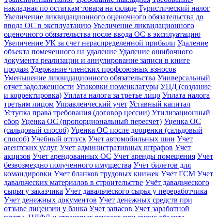
накладная по остаткам товара на складе
Туристический налог
Увеличение ликвидационного оценочного обязательства до
ввода ОС в эксплуатацию
Увеличение ликвидационного
оценочного обязательства после ввода ОС в эксплуатацию
Увеличение УК за счет нераспределенной прибыли
Удаление
объекта помеченного на удаление
Удаление ошибочного
документа реализации и аннулирование записи в книге
продаж
Удержание членских профсоюзных взносов
Уменьшение ликвидационного обязательства
Универсальный
отчет задолженности
Упаковки номенклатуры
УПД (создание
и корректировка)
Уплата налога за третье лицо
Уплата налога
третьим лицом
Управленческий учет
Уставный капитал
Уступка права требования (договор цессии)
Утилизационный
сбор
Уценка ОС (пропорциональный пересчет)
Уценка ОС
(сальдовый способ)
Уценка ОС после дооценки (сальдовый
способ)
Учебный отпуск
Учет автомобильных шин
Учет
агентских услуг
Учет административных штрафов
Учет
акцизов
Учет арендованных ОС
Учет аренды помещения
Учет
безвозмездно полученного имущества
Учет билетов для
командировки
Учет бланков трудовых книжек
Учет ГСМ
Учет
давальческих материалов в строительстве
Учёт давальческого
сырья у заказчика
Учет давальческого сырья у переработчика
Учет денежных документов
Учет денежных средств при
отзыве лицензии у банка
Учет запасов
Учет заработной