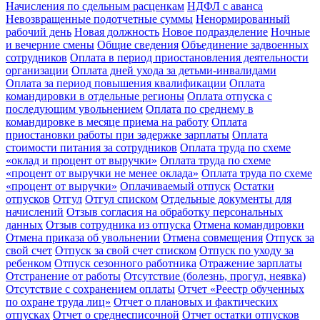
Начисления по сдельным расценкам
НДФЛ с аванса
Невозвращенные подотчетные суммы
Ненормированный
рабочий день
Новая должность
Новое подразделение
Ночные
и вечерние смены
Общие сведения
Объединение задвоенных
сотрудников
Оплата в период приостановления деятельности
организации
Оплата дней ухода за детьми-инвалидами
Оплата за период повышения квалификации
Оплата
командировки в отдельные регионы
Оплата отпуска с
последующим увольнением
Оплата по среднему в
командировке в месяце приема на работу
Оплата
приостановки работы при задержке зарплаты
Оплата
стоимости питания за сотрудников
Оплата труда по схеме
«оклад и процент от выручки»
Оплата труда по схеме
«процент от выручки не менее оклада»
Оплата труда по схеме
«процент от выручки»
Оплачиваемый отпуск
Остатки
отпусков
Отгул
Отгул списком
Отдельные документы для
начислений
Отзыв согласия на обработку персональных
данных
Отзыв сотрудника из отпуска
Отмена командировки
Отмена приказа об увольнении
Отмена совмещения
Отпуск за
свой счет
Отпуск за свой счет списком
Отпуск по уходу за
ребенком
Отпуск сезонного работника
Отражение зарплаты
Отстранение от работы
Отсутствие (болезнь, прогул, неявка)
Отсутствие с сохранением оплаты
Отчет «Реестр обученных
по охране труда лиц»
Отчет о плановых и фактических
отпусках
Отчет о среднесписочной
Отчет остатки отпусков