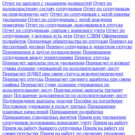
Отчет по зарплате с указанием должностей
Отчет по
половозрастному составу сотрудников
Отчет по сотрудникам
на определенную дату
Отчет по сотрудникам с датой приема/
увольнения
Отчет по сотрудникам с датой рождения
помесячно
Отчет по сотрудникам, находящимся в отпуске
Отчет по сотрудникам, снятым с воинского учета
Отчет по
сотрудникам, у которых есть дети
Отчет СЗВМ
Оформление
подработок
Оценочные обязательства по отпускам
Перевод на
бессрочный договор
Перевод сотрудника в декретном отпуске
Перемещение в другое подразделение
Перемещение
сотрудников между территориями
Перенос отпуска
Перерасчет зарплаты после увольнения
Перерасчет и возврат
суммы излишне удержанной по исполнительному листу
Перерасчет НДФЛ при смене статуса резидент/нерезидент
Перерасчет отпуска
Перерасчет среднего заработка при смене
графика
Перерасчет сумм, излишне удержанных по
исполнительному листу
Перечисление зарплаты третьему
лицу
Погашение задолженности по исполнительному листу
Подтверждение выплаты доходов
Пособие на погребение
Постоянное удержание в пользу третьих
Прекращение
плановых начислений
Прекращение подработки
Прекращение стандартных вычетов
Прием или увольнение
сотрудников подлежащих воинскому учету
Прием на работу
Прием на работу бывшего сотрудника
Прием на работу по
совместительству
Прием на работу по срочному трудовому