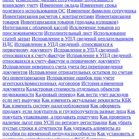
воинскому учету
Изменение оклада
Изменение срока
полезного использования ОС
Изменение фамилии сотрудника
Инвентаризация расчетов с контрагентами
Инвентаризация
товаров
Инвентаризация товаров (продажа излишков)
Интеграция с облачной кассой
Исключение товаров из
прослеживаемости
Исполнительный лист
Использование
статей затрат
Исправление в УПД сведений неплательщиком
НДС
Исправление в УПД сведений, относящихся к
первичному документу
Исправление в УПД сведений,
относящихся к счету-фактуре
Исправление в УПД сведений,
относящихся к счету-фактуре и первичному документу
Исправление неверного счета учета без перепроведения
документов
Исправление отрицательных остатков по счетам
без инвентаризации
Исправление ошибок при учете
агентских/комиссионных договоров
История изменения
документа
Кадастровая стоимость отдельных объектов
недвижимости
Кадровый перевод
Как вести учет расходов
если нет выручки
Как изменить актуальные реквизиты КБК
Как изменить систему налогообложения
Как оформить
продажу, если покупатель и грузополучатель разные лица
Как
покупать упаковками, а продавать поштучно
Как проверить
наличие льгот при УСН по региону регистрации
Как убрать
пустые строки в отчетности
Как удержать алименты из
пособия по временной нетрудоспособности
Как установить и