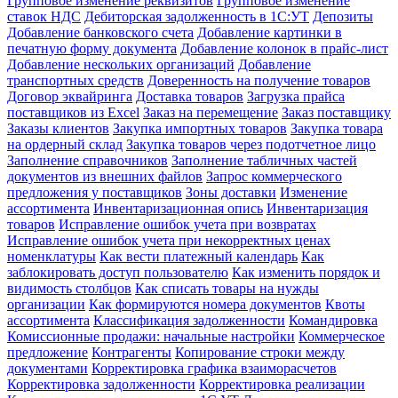
Групповое изменение реквизитов
Групповое изменение
ставок НДС
Дебиторская задолженность в 1С:УТ
Депозиты
Добавление банковского счета
Добавление картинки в
печатную форму документа
Добавление колонок в прайс-лист
Добавление нескольких организаций
Добавление
транспортных средств
Доверенность на получение товаров
Договор эквайринга
Доставка товаров
Загрузка прайса
поставщиков из Excel
Заказ на перемещение
Заказ поставщику
Заказы клиентов
Закупка импортных товаров
Закупка товара
на ордерный склад
Закупка товаров через подотчетное лицо
Заполнение справочников
Заполнение табличных частей
документов из внешних файлов
Запрос коммерческого
предложения у поставщиков
Зоны доставки
Изменение
ассортимента
Инвентаризационная опись
Инвентаризация
товаров
Исправление ошибок учета при возвратах
Исправление ошибок учета при некорректных ценах
номенклатуры
Как вести платежный календарь
Как
заблокировать доступ пользователю
Как изменить порядок и
видимость столбцов
Как списать товары на нужды
организации
Как формируются номера документов
Квоты
ассортимента
Классификация задолженности
Командировка
Комиссионные продажи: начальные настройки
Коммерческое
предложение
Контрагенты
Копирование строки между
документами
Корректировка графика взаиморасчетов
Корректировка задолженности
Корректировка реализации