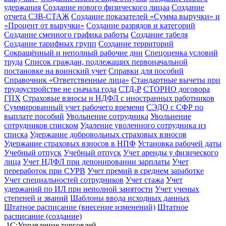
удержания
Создание нового физического лицаа
Создание
отчета СЗВ-СТАЖ
Создание показателей «Сумма выручки» и
«Процент от выручки»
Создание разрядов и категорий
Создание сменного графика работы
Создание табеля
Создание тарифных групп
Создание территорий
Сокращённый и неполный рабочие дни
Спецоценка условий
труда
Список граждан, подлежащих первоначальной
постановке на воинский учет
Справки для пособий
Справочник «Ответственные лица»
Стандартные вычеты при
трудоустройстве не сначала года
СТД-Р
СТОРНО договора
ГПХ
Страховые взносы и НДФЛ с иностранных работников
Суммированный учет рабочего времени
СЭДО с СФР по
выплате пособий
Увольнение сотрудника
Увольнение
сотрудников списком
Удаление уволенного сотрудника из
списка
Удержание добровольных страховых взносов
Удержание страховых взносов в НПФ
Установка рабочей даты
Учебный отпуск
Учебный отпуск
Учет аренды у физического
лица
Учет НДФЛ при депонировании зарплаты
Учет
переработок при СУРВ
Учет премий в среднем заработке
Учет специальностей сотрудников
Учет стажа
Учет
удержаний по ИЛ при неполной занятости
Учет ученых
степеней и званий
Шаблоны ввода исходных данных
Штатное расписание (внесение изменений)
Штатное
расписание (создание)
1С:Управление торговлей