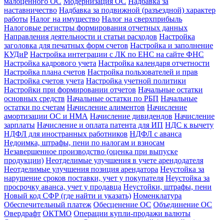
малоценного ОС
Модернизация ОС
Надбавка за
наставничество
Надбавка за подвижной (разъездной) характер
работы
Налог на имущество
Налог на сверхприбыль
Налоговые регистры формирования отчетных данных
Направления деятельности и статьи расходов
Настройка
заголовка для печатных форм счетов
Настройка и заполнение
КУДиР
Настройка интеграции с ЛК по ЕНС на сайте ФНС
Настройка кадрового учета
Настройка календаря отчетности
Настройка плана счетов
Настройка пользователей и прав
Настройка счетов учета
Настройка учетной политики
Настройки при формировании отчетов
Начальные остатки
основных средств
Начальные остатки по РБП
Начальные
остатки по счетам
Начисление алиментов
Начисление
амортизации ОС и НМА
Начисление дивидендов
Начисление
зарплаты
Начисление и оплата патента для ИП
НДС к вычету
НДФЛ для иностранных работников
НДФЛ с аванса
Недоимка, штрафы, пени по налогам и взносам
Незавершенное производство (оценка при выпуске
продукции)
Неотделимые улучшения в учете арендодателя
Неотделимые улучшения позиция арендатора
Неустойка за
нарушение сроков поставки, учет у покупателя
Неустойка за
просрочку аванса, учет у продавца
Неустойки, штрафы, пени
Новый код СФР (где найти и указать)
Номенклатура
Обеспечительный платеж
Обесценение ОС
Объединение ОС
Овердрафт
ОКТМО
Операции купли-продажи валюты