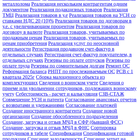
металлолома
Реализация нескольким контрагентам одним
документом
Реализация подакцизных товаров
Реализация
ТМЦ
Реализация товаров в у.е
Реализация товаров на УСН со
ставками НДС 20 (10)%
Реализация товаров по договорам в
у.е. с увеличивающим процентом
Реализация товаров по
договору в валюте
Реализация товаров, учитываемых по
продажным ценам
Реализация товаров, учитываемых по
ценам приобретения
Реализация услуг по неосновной
деятельности
Регистрация продавцом счет-фактур в
отдельных случаях
Регистрация счет-фактур покупателем, в
отдельных случаях
Резервы по оплате отпусков
Резервы по
оплате труда
Резервы по сомнительным долгам
Ремонт ОС
Реформация баланса
РНПТ по прослеживаемым ОС
РСВ с 1
квартала 2025г
Сборка малоценного объекта из
комплектующих
Сведения о воинском учете
Сведения о
приеме или увольнении сотрудников, подлежащих воинскому
учету
Себестоимость - расчет и калькуляция
СЗВ-СТАЖ
Совмещение УСН и патента
Согласование авансовых отчетов
с возвратами и удержаниями
Согласование платежей
Создание иностранного контрагента
Создание новой
организации
Создание обособленного подразделения
Создание, загрузка и отзыв МЧД в СФР (бывший ФСС)
Создание, загрузка и отзыв МЧД в ФНС
Сортировка
сотрудников в табеле
Спецификация
Спецификация готовой
продукции
Списание задолженности
Списание затрат на