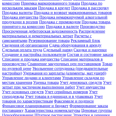
комиссию
Приемка маркированного товара
Продажа по
нескольким заказам
Продажа в кредит
Продажа в рассрочку
Продажа валюты
Продажа и возврат маркированных товаров
Продажа имущества
Продажа немаркируемой алкогольной
продукции в розлив
Продажа с промокодом
Продажа товара,
принятого на комиссию
Продажи в валюте
Производство
Просроченная дебиторская задолженность
Распределение
материальных и нематериальных затрат
Расчеты с
самозанятыми
Резервирование товара
Рекламный блок
Сведения об организации
Сдача оборудования в аренду
Сдельная оплата труда
Сдельный наряд
Скидки и наценки
Создание и настройка пользователя
Состав и состояние заказа
Списание и продажа имущества
Списание материалов в
производство
Сравнение закупочных цен поставщиков
Товар
по нулевой цене
Увольнение сотрудника (предварительные
настройки)
Удержания из зарплаты (алименты, мат.ущерб)
Управление лидами и клиентами
Управление складом по
местам хранения
Уценка товара
Учет денежных средств
Учет
затрат при частичном выполнении работ
Учет имущества
Учет основных средств
Учет серийных номеров
Учет
спецодежды
Учет товара в единицах и в упаковках
Учет
товаров по характеристикам
Факсимиле и подписи
Финансовое планирование и бюджет
Формирование заказа
поставщику
Характеристика номенклатуры
Ценовые группы
Ценообразование
Штатное расписание
Этикетки и ценники