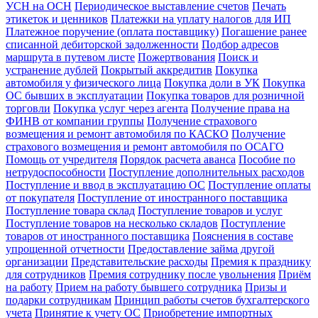
УСН на ОСН
Периодическое выставление счетов
Печать
этикеток и ценников
Платежки на уплату налогов для ИП
Платежное поручение (оплата поставщику)
Погашение ранее
списанной дебиторской задолженности
Подбор адресов
маршрута в путевом листе
Пожертвования
Поиск и
устранение дублей
Покрытый аккредитив
Покупка
автомобиля у физического лица
Покупка доли в УК
Покупка
ОС бывших в эксплуатации
Покупка товаров для розничной
торговли
Покупка услуг через агента
Получение права на
ФИНВ от компании группы
Получение страхового
возмещения и ремонт автомобиля по КАСКО
Получение
страхового возмещения и ремонт автомобиля по ОСАГО
Помощь от учредителя
Порядок расчета аванса
Пособие по
нетрудоспособности
Поступление дополнительных расходов
Поступление и ввод в эксплуатацию ОС
Поступление оплаты
от покупателя
Поступление от иностранного поставщика
Поступление товара склад
Поступление товаров и услуг
Поступление товаров на несколько складов
Поступление
товаров от иностранного поставщика
Пояснения в составе
упрощенной отчетности
Предоставление займа другой
организации
Представительские расходы
Премия к празднику
для сотрудников
Премия сотруднику после увольнения
Приём
на работу
Прием на работу бывшего сотрудника
Призы и
подарки сотрудникам
Принцип работы счетов бухгалтерского
учета
Принятие к учету ОС
Приобретение импортных