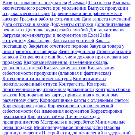
Возврат товаров от покупателя
Выемка ДС из кассы
Выплата
окончательного расчета при увольнении
Выпуск продукции
из давальческого сырья
Горячие клавиши в рабочем месте
кассира
Графики работы сотрудников
Дата запрета изменений
Дата отгрузки в заказе
Документы отгрузки
Дополнительные
реквизиты
Доставка курьерской службой
Доставка товаров
Загрузка номенклатуры и документов из Excel
Займ
сотруднику
Заказ-наряд
Заказы покупателей
Заказы
поставщику
Закрытие отчетного периода
Закупка товара у
иностранного поставщика
Зачет предоплаты
Инвентаризация
запасов
Исправление ошибок учета доходов при смешанных
продажах
Кадровые изменения (изменение оклада,
должности, отдела)
Калькуляция заказов
Калькуляция
себестоимости продукции (плановая и фактическая)
Категории и типы номенклатуры
Компенсация за
неиспользованный отпуск
Контрагенты
Контроль
просроченной кредиторской задолженности
Контроль сборки
заказов
Корпоративная карта, привязанная к основному
расчетному счету
Корпоративные карты с отдельным счетом
Корректировка долга
Корректировка управленческой
себестоимости без изменения документов
Корректировки
реализаций
Кредиты и займы
Личные расходы
предпринимателя
Материалы в переработке
Минимальные
цены продажи
Многопередельное производство
Наборы
единиц измерения
Настройка видов начислений и удержаний