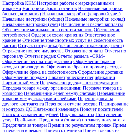
Настройка ККМ
Настройка работы с маркированными
товарами
Настройки форм и отчетов
Начальные настройки
(деньги, компания)
Начальные настройки (кадровый учет)
Начальные настройки (общие)
Начальные настройки (склад)
Начальные настройки (учет)
Начисление и расчет зарплаты
Обеспечение минимального остатка запасов
Обеспечение
потребностей
Ордерная схема хранения
Ответственное
хранение
Отнесение транспортных услуг на себестоимость
партии
Отпуск сотрудника (начисление, отражение, расчет)
Отражение нового имущества
Отражение оплаты
Отчеты по
персоналу
Отчеты продаж
Отчеты раздела «CRM»
Оформление бесплатной доставки
Оформление брака в
отходы производстве
Оформление брака в прочие расходы
Оформление брака на себестоимость
Оформление доставки
Оформление продажи
Параметрические спецификации
Партионный учет
Передача спецодежды в эксплуатацию
Передача товара между организациями
Передача товара на
комиссию
Перемещение денег между счетами
Перемещение
товаров между складами и ячейками
Перенос долга на
другого контрагента
Перенос и отмена резерва
Планирование
и контроль ДС
Платежный календарь
Подсчет посетителей
Поиск и устранение дублей
Покупка валюты
Поступление
услуг
Прайс-лист
Предоплата (оплата) по заказу покупателя
Предоплата за товары
Премии по результатам продаж
Прием
и передача в ремонт
Прием сотрудника
Прием товаров на