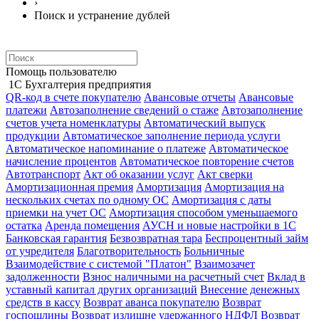
›
Поиск и устранение дублей
Помощь пользователю
1С Бухгалтерия предприятия
QR-код в счете покупателю
Авансовые отчеты
Авансовые
платежи
Автозаполнение сведений о стаже
Автозаполнение
счетов учета номенклатуры
Автоматический выпуск
продукции
Автоматическое заполнение периода услуги
Автоматическое напоминание о платеже
Автоматическое
начисление процентов
Автоматическое повторение счетов
Автотранспорт
Акт об оказании услуг
Акт сверки
Амортизационная премия
Амортизация
Амортизация на
нескольких счетах по одному ОС
Амортизация с даты
приемки на учет ОС
Амортизация способом уменьшаемого
остатка
Аренда помещения
АУСН и новые настройки в 1С
Банковская гарантия
Безвозвратная тара
Беспроцентный займ
от учредителя
Благотворительность
Больничные
Взаимодействие с системой "Платон"
Взаимозачет
задолженности
Взнос наличными на расчетный счет
Вклад в
уставный капитал других организаций
Внесение денежных
средств в кассу
Возврат аванса покупателю
Возврат
госпошлины
Возврат излишне удержанного НДФЛ
Возврат