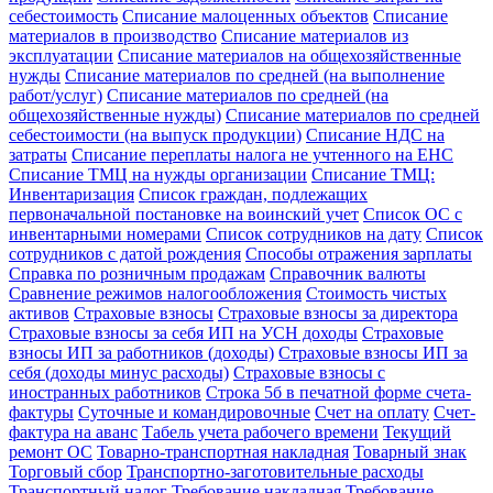
себестоимость
Списание малоценных объектов
Списание
материалов в производство
Списание материалов из
эксплуатации
Списание материалов на общехозяйственные
нужды
Списание материалов по средней (на выполнение
работ/услуг)
Списание материалов по средней (на
общехозяйственные нужды)
Списание материалов по средней
себестоимости (на выпуск продукции)
Списание НДС на
затраты
Списание переплаты налога не учтенного на ЕНС
Списание ТМЦ на нужды организации
Списание ТМЦ:
Инвентаризация
Список граждан, подлежащих
первоначальной постановке на воинский учет
Список ОС с
инвентарными номерами
Список сотрудников на дату
Список
сотрудников с датой рождения
Способы отражения зарплаты
Справка по розничным продажам
Справочник валюты
Сравнение режимов налогообложения
Стоимость чистых
активов
Страховые взносы
Страховые взносы за директора
Страховые взносы за себя ИП на УСН доходы
Страховые
взносы ИП за работников (доходы)
Страховые взносы ИП за
себя (доходы минус расходы)
Страховые взносы с
иностранных работников
Строка 5б в печатной форме счета-
фактуры
Суточные и командировочные
Счет на оплату
Счет-
фактура на аванс
Табель учета рабочего времени
Текущий
ремонт ОС
Товарно-транспортная накладная
Товарный знак
Торговый сбор
Транспортно-заготовительные расходы
Транспортный налог
Требование накладная
Требование-