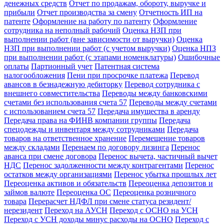
денежных средств
Отчет по продажам, обороту, выручке и
прибыли
Отчет производства за смену
Отчетность ИП на
патенте
Оформление на работу по патенту
Оформление
сотрудника на неполный рабочий
Оценка НЗП при
выполнении работ (вне зависимости от выручки)
Оценка
НЗП при выполнении работ (с учетом выручки)
Оценка НПЗ
при выполнении работ (с этапами номенклатуры)
Ошибочные
оплаты
Партионный учет
Патентная система
налогообложения
Пени при просрочке платежа
Перевод
авансов в безнадежную дебиторку
Перевод сотрудника с
внешнего совместительства
Переводы между банковскими
счетами без использования счета 57
Переводы между счетами
с использованием счета 57
Передача имущества в аренду
Передача права на ФИНВ компании группы
Передача
спецодежды и инвентаря между сотрудниками
Передача
товаров на ответственное хранение
Перемещение товаров
между складами
Перенаем по договору лизинга
Перенос
аванса при смене договора
Перенос вычета, частичный вычет
НДС
Перенос задолженности между контрагентами
Перенос
остатков между организациями
Перенос убытка прошлых лет
Переоценка активов и обязательств
Переоценка депозитов и
займов валюте
Переоценка ОС
Переоценка розничного
товара
Перерасчет НДФЛ при смене статуса резидент/
нерезидент
Переход на АУСН
Переход с ОСНО на УСН
Переход с УСН доходы минус расходы на ОСНО
Переход с