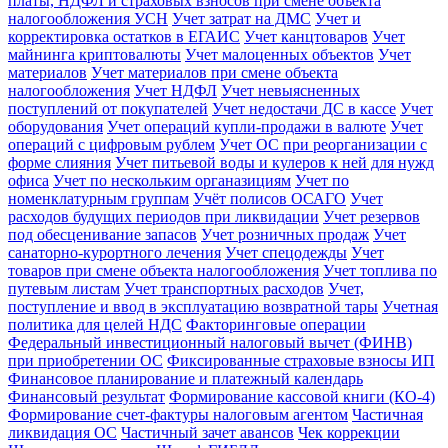
платы, НДФЛ и страховых взносов при смене объекта
налогообложения УСН
Учет затрат на ДМС
Учет и
корректировка остатков в ЕГАИС
Учет канцтоваров
Учет
майнинга криптовалюты
Учет малоценных объектов
Учет
материалов
Учет материалов при смене объекта
налогообложения
Учет НДФЛ
Учет невыясненных
поступлений от покупателей
Учет недостачи ДС в кассе
Учет
оборудования
Учет операций купли-продажи в валюте
Учет
операций с цифровым рублем
Учет ОС при реорганизации с
форме слияния
Учет питьевой воды и кулеров к ней для нужд
офиса
Учет по нескольким органазициям
Учет по
номенклатурным группам
Учёт полисов ОСАГО
Учет
расходов будущих периодов при ликвидации
Учет резервов
под обесценивание запасов
Учет розничных продаж
Учет
санаторно-курортного лечения
Учет спецодежды
Учет
товаров при смене объекта налогообложения
Учет топлива по
путевым листам
Учет транспортных расходов
Учет,
поступление и ввод в эксплуатацию возвратной тары
Учетная
политика для целей НДС
Факторинговые операции
Федеральный инвестиционный налоговый вычет (ФИНВ)
при приобретении ОС
Фиксированные страховые взносы ИП
Финансовое планирование и платежный календарь
Финансовый результат
Формирование кассовой книги (КО-4)
Формирование счет-фактуры налоговым агентом
Частичная
ликвидация ОС
Частичный зачет авансов
Чек коррекции