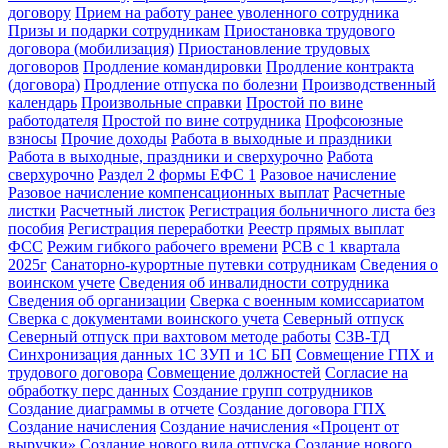
договору
Прием на работу ранее уволенного сотрудника
Призы и подарки сотрудникам
Приостановка трудового
договора (мобилизация)
Приостановление трудовых
договоров
Продление командировки
Продление контракта
(договора)
Продление отпуска по болезни
Производственный
календарь
Произвольные справки
Простой по вине
работодателя
Простой по вине сотрудника
Профсоюзные
взносы
Прочие доходы
Работа в выходные и праздники
Работа в выходные, праздники и сверхурочно
Работа
сверхурочно
Раздел 2 формы ЕФС 1
Разовое начисление
Разовое начисление компенсационных выплат
Расчетные
листки
Расчетный листок
Регистрация больничного листа без
пособия
Регистрация переработки
Реестр прямых выплат
ФСС
Режим гибкого рабочего времени
РСВ с 1 квартала
2025г
Санаторно-курортные путевки сотрудникам
Сведения о
воинском учете
Сведения об инвалидности сотрудника
Сведения об организации
Сверка с военным комиссариатом
Сверка с документами воинского учета
Северный отпуск
Северный отпуск при вахтовом методе работы
СЗВ-ТД
Синхронизация данных 1С ЗУП и 1С БП
Совмещение ГПХ и
трудового договора
Совмещение должностей
Согласие на
обработку перс данных
Создание групп сотрудников
Создание диаграммы в отчете
Создание договора ГПХ
Создание начисления
Создание начисления «Процент от
выручки»
Создание нового вида отпуска
Создание нового