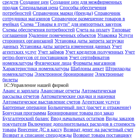
средств
Создание цен
Создание цен для межфирменных
продаж
Специальная цена
Способы обеспечения
потребностей
Справочник марки (бренды)
Справочник
сотрудники магазинов
Справочное размещение товаров в
ячейках
Схема "Товары в пути" для импортных закупок
Схемы обеспечения потребностей
Счета на оплату
Типовые
соглашения
Удаление помеченных объектов
Упаковка
Услуги
сторонних организаций
Установка даты запрета загрузки
данных
Установка даты запрета изменения данных
Учет
агентских услуг
Учет займов
Учет кредитов полученных
Учет
ретро-бонусов от поставщиков
Учет сертификатов
номенклатуры
Физические лица
Форматы магазинов
Характеристики номенклатуры
Шаблоны анкет
Штрихкоды
номенклатуры
Электронное бронирование
Электронные
билеты
1С:Управление нашей фирмой
Аванс и зарплата
Авансовые отчеты
Автоматическая
рассылка отчетов
Автоматические скидки и наценки
Автоматическое выставление счетов
Агентские услуги
Бартерные операции
Больничный лист (расчет и отражение)
Бонусная программа
Бронирование товара под заказ
Бухгалтерский баланс
Ввод начальных остатков
Виды заказов
покупателя
Включение дополнительных расходов в стоимость
товара
Внесение ДС в кассу
Возврат денег на расчетный счет
Возврат и списание спецодежды
Возврат товара поставщику