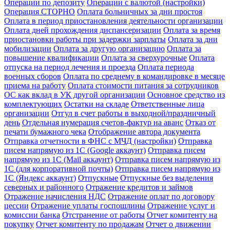
Операции по депозиту
Операции с валютой (настройки)
Операция СТОРНО
Оплата больничных за дни простоя
Оплата в период приостановления деятельности организации
Оплата дней прохождения диспансеризации
Оплата за время
приостановки работы при задержки зарплаты
Оплата за дни
мобилизации
Оплата за другую организацию
Оплата за
повышение квалификации
Оплата за сверхурочные
Оплата
отпуска на период лечения и проезда
Оплата периода
военных сборов
Оплата по среднему в командировке в месяце
приема на работу
Оплата стоимости питания за сотрудников
ОС как вклад в УК другой организации
Основное средство из
комплектующих
Остатки на складе
Ответственные лица
организации
Отгул в счет работы в выходной/праздничный
день
Отдельная нумерация счетов-фактур на аванс
Отказ от
печати бумажного чека
Отображение автора документа
Отправка отчетности в ФНС с МЧД (настройки)
Отправка
писем напрямую из 1С (Google аккаунт)
Отправка писем
напрямую из 1С (Mail аккаунт)
Отправка писем напрямую из
1С (для корпоративной почты)
Отправка писем напрямую из
1С (Яндекс аккаунт)
Отпускные
Отпускные без выделения
северных и районного
Отражение кредитов и займов
Отражение начисления НДС
Отражение оплат по договору
цессии
Отражение уплаты госпошлины
Отражение услуг и
комиссии банка
Отстранение от работы
Отчет комитенту на
покупку
Отчет комитенту по продажам
Отчет о движении