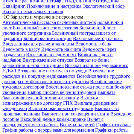
Штатное расписание
Штраф ГИБДД по вине сотрудника
Эквайринг. Подключение и настройка
Экологический сбор
Экспорт несырьевых товаров
1С:Зарплата и управление персоналом
Автоматическая рассылка расчетных листков
Больничный
лист
Больничный лист совместителя
Больничный лист
уволенного сотрудника
Больничный пострадавшего от
радиации
Бронирование позиций
Вахтовый метод работы
Ввод данных для расчета зарплаты
Ведомость в банк
Ведомость в кассу
Ведомость на счета
Ведомость через
раздатчика
Взыскания в ведомостях
Вилки окладов и
надбавок
Внутрисменные отпуска
Возврат из банка
заработной платы сотрудника
Возврат излишне удержанного
НДФЛ
Возвращение из отпуска по уходу
Возмещение
расходов на покупку медикаментов
Возобновление трудового
договора с мобилизованным сотрудником
Возобновление
трудовых договоров
Восстановление стажа после ошибочного
увольнения
Выбор способа ведения трудовой
Выплата
благотворительной помощи физлицу
Выплата
вознаграждения по договору ГПХ
Выплата дивидендов
учредителю
Выплаты бывшим сотрудникам
Выплаты за
прошлые периоды
Выплаты при сокращении штата
Выходное
пособие
Выходной день в командировке
Вычет с
предыдущего места работы
Вычеты на детей
График отпусков
График работы с перерывами для кормления
Графики работы