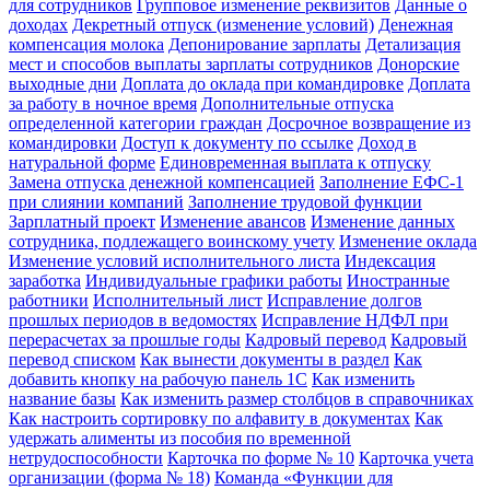
для сотрудников
Групповое изменение реквизитов
Данные о
доходах
Декретный отпуск (изменение условий)
Денежная
компенсация молока
Депонирование зарплаты
Детализация
мест и способов выплаты зарплаты сотрудников
Донорские
выходные дни
Доплата до оклада при командировке
Доплата
за работу в ночное время
Дополнительные отпуска
определенной категории граждан
Досрочное возвращение из
командировки
Доступ к документу по ссылке
Доход в
натуральной форме
Единовременная выплата к отпуску
Замена отпуска денежной компенсацией
Заполнение ЕФС-1
при слиянии компаний
Заполнение трудовой функции
Зарплатный проект
Изменение авансов
Изменение данных
сотрудника, подлежащего воинскому учету
Изменение оклада
Изменение условий исполнительного листа
Индексация
заработка
Индивидуальные графики работы
Иностранные
работники
Исполнительный лист
Исправление долгов
прошлых периодов в ведомостях
Исправление НДФЛ при
перерасчетах за прошлые годы
Кадровый перевод
Кадровый
перевод списком
Как вынести документы в раздел
Как
добавить кнопку на рабочую панель 1С
Как изменить
название базы
Как изменить размер столбцов в справочниках
Как настроить сортировку по алфавиту в документах
Как
удержать алименты из пособия по временной
нетрудоспособности
Карточка по форме № 10
Карточка учета
организации (форма № 18)
Команда «Функции для