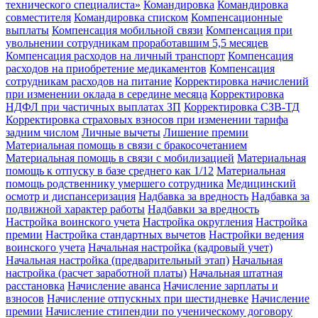
технического специалиста»
Командировка
Командировка
совместителя
Командировка списком
Компенсационные
выплаты
Компенсация мобильной связи
Компенсация при
увольнении сотрудникам проработавшим 5,5 месяцев
Компенсация расходов на личный транспорт
Компенсация
расходов на приобретение медикаментов
Компенсация
сотрудникам расходов на питание
Корректировка начислений
при изменении оклада в середине месяца
Корректировка
НДФЛ при частичных выплатах ЗП
Корректировка СЗВ-ТД
Корректировка страховых взносов при изменении тарифа
задним числом
Личные вычеты
Лишение премии
Материальная помощь в связи с бракосочетанием
Материальная помощь в связи с мобилизацией
Материальная
помощь к отпуску в базе среднего как 1/12
Материальная
помощь родственнику умершего сотрудника
Медицинский
осмотр и диспансеризация
Надбавка за вредность
Надбавка за
подвижной характер работы
Надбавки за вредность
Настройка воинского учета
Настройка округления
Настройка
премии
Настройка стандартных вычетов
Настройки ведения
воинского учета
Начальная настройка (кадровый учет)
Начальная настройка (предварительный этап)
Начальная
настройка (расчет заработной платы)
Начальная штатная
расстановка
Начисление аванса
Начисление зарплаты и
взносов
Начисление отпускных при шестидневке
Начисление
премии
Начисление стипендии по ученическому договору