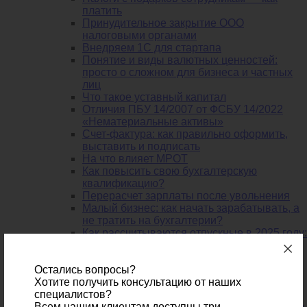
платить
Принудительное закрытие ООО
налоговыми органами
Внедряем 1С для стартапа
Понятие и виды валютных ценностей:
просто о сложном для бизнеса и частных
лиц
Что такое уставный капитал
Отличия ПБУ 14/2007 от ФСБУ 14/2022
«Нематериальные активы»
Счет-фактура: как правильно оформить,
выставить и подписать
На что влияет МРОТ
Как повысить свою бухгалтерскую
квалификацию?
Перерасчет зарплаты после увольнения
Малый бизнес: как начать зарабатывать, а
не тратить на бухгалтерии?
Как рассчитываются отпускные в 2025 году:
правила расчета отпускных
Что такое внеоборотные активы: состав и
особенности
Остались вопросы?
Начинаем свой бизнес. Как учитывать
Хотите получить консультацию от наших
налоги?
специалистов?
Снижаем издержки бухгалтерии. Бухгалтер
Всем нашим клиентам доступны три