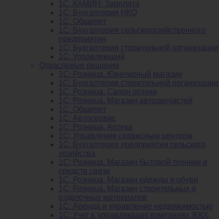
1C: КАМИН: Зарплата
1C: Бухгалтерия НКО
1С: Общепит
1С: Бухгалтерия сельскохозяйст­венного
предприятия
1С: Бухгалтерия строительной организации
1С: Управляющий
Отраслевые решения
1С: Розница. Ювелирный магазин
1С: Бухгалтерия строительной организации
1С: Розница. Салон оптики
1С: Розница. Магазин автозапчастей
1C: Общепит
1С: Автосервис
1С: Розница. Аптека
1С: Управление сервисным центром
1С: Бухгалтерия предприятия сельского
хозяйства
1С: Розница. Магазин бытовой техники и
средств связи
1С: Розница. Магазин одежды и обуви
1С: Розница. Магазин строительных и
отделочных материалов
1С: Аренда и управление недвижимостью
1C: Учет в управляющих компаниях ЖКХ,