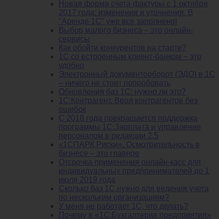
Новая форма счета-фактуры с 1 октября
2017 года: изменения и уточнения. В
"Аренде 1С" уже все заполнено!
Выбор малого бизнеса – это онлайн-
сервисы
Как обойти конкурентов на старте?
1C со встроенным клиент-банком – это
удобно
Электронный документооборот (ЭДО) в 1С
– ничего не стоит попробовать
Обновления баз 1С: нужно ли это?
1С:Контрагент. Ввод контрагентов без
ошибок
С 2018 года прекращается поддержка
программы 1С:Зарплата и управление
персоналом в редакции 2.5
«1СПАРК Риски». Осмотрительность в
бизнесе – это главное
Отсрочка применения онлайн-касс для
индивидуальных предпринимателей до 1
июля 2019 года
Сколько баз 1C нужно для ведения учета
по нескольким организациям?
У меня не работает 1С, что делать?
Почему в «1С:Бухгалтерия предприятия»