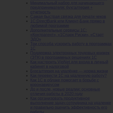
Минимальный набор для начинающего
предпринимателя: бухгалтерия +
отчетность
Самая быстрая связка для печати чеков
1С:DirectBank или Клиент-Банк прямо в
любимой программе
Дополнительные сервисы 1С:
«Контрагент», «1Спарк Риски», «Старт
ЭДО»
Три способа ускорить работу в программах
1С
Поддержка электронных трудовых книжек
(ЭТК) в программных решениях 1С
Как настроить VipNet для входа в личный
кабинет в налоговой
Бухгалтерия на удалёнке — норма жизни
Как перевести 1С на удаленную работу?
Как 1С в облаке помогает в борьбе с
коронавирусом
До и после, новые реалии: основные
отличия работы в 2020 году
Как организовать продуктивное
выполнение задач сотрудника на удаленке
и правильно оценить эффективность его
работы