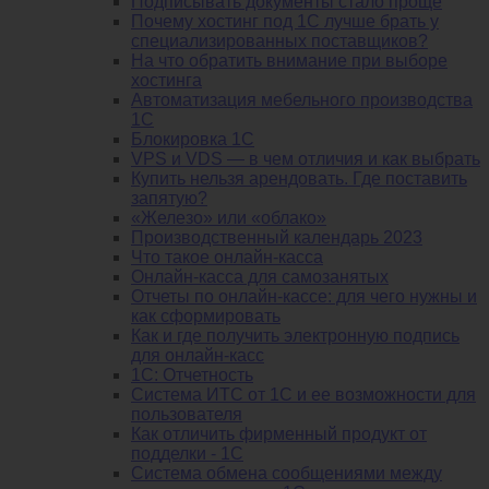
Подписывать документы стало проще
Почему хостинг под 1С лучше брать у
специализированных поставщиков?
На что обратить внимание при выборе
хостинга
Автоматизация мебельного производства
1С
Блокировка 1С
VPS и VDS — в чем отличия и как выбрать
Купить нельзя арендовать. Где поставить
запятую?
«Железо» или «облако»
Производственный календарь 2023
Что такое онлайн-касса
Онлайн-касса для самозанятых
Отчеты по онлайн-кассе: для чего нужны и
как сформировать
Как и где получить электронную подпись
для онлайн-касс
1С: Отчетность
Система ИТС от 1С и ее возможности для
пользователя
Как отличить фирменный продукт от
подделки - 1С
Система обмена сообщениями между