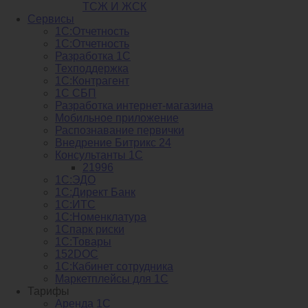
ТСЖ И ЖСК
Сервисы
1С:Отчетность
1С:Отчетность
Разработка 1С
Техподдержка
1С:Контрагент
1С СБП
Разработка интернет-магазина
Мобильное приложение
Распознавание первички
Внедрение Битрикс 24
Консультанты 1С
21996
1С:ЭДО
1С:Директ Банк
1С:ИТС
1С:Номенклатура
1Спарк риски
1С:Товары
152DOC
1С:Кабинет сотрудника
Маркетплейсы для 1С
Тарифы
Аренда 1С