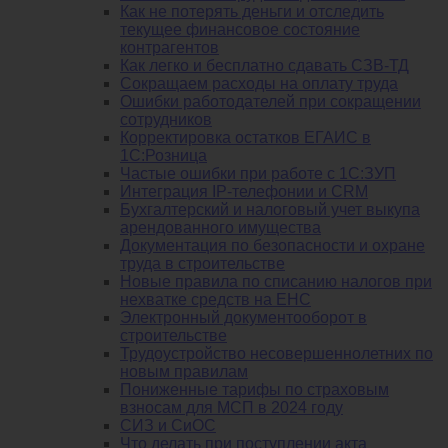
Как не потерять деньги и отследить
текущее финансовое состояние
контрагентов
Как легко и бесплатно сдавать СЗВ-ТД
Сокращаем расходы на оплату труда
Ошибки работодателей при сокращении
сотрудников
Корректировка остатков ЕГАИС в
1С:Розница
Частые ошибки при работе с 1С:ЗУП
Интеграция IP-телефонии и CRM
Бухгалтерский и налоговый учет выкупа
арендованного имущества
Документация по безопасности и охране
труда в строительстве
Новые правила по списанию налогов при
нехватке средств на ЕНС
Электронный документооборот в
строительстве
Трудоустройство несовершеннолетних по
новым правилам
Пониженные тарифы по страховым
взносам для МСП в 2024 году
СИЗ и СиОС
Что делать при поступлении акта