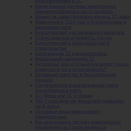
пользователями в 1С
Какие бывают системы электронного
документооборота и как их выбрать
Можно ли самостоятельно изучить 1С дома
Изменения в 2023 году в бухгалтерском и
налоговом учете
Бухгалтерский учет резервного капитала
Статистическая отчетность: что это
Бухгалтерский и налоговый учет в
строительстве
Интегрируем 1С и маркетплейсы
Фискальный накопитель 1С
Аутсорсинг или штатный бухгалтер: плюсы
и минусы и что в итоге выбрать?
Основные средства в бухгалтерском
балансе
Синтетические и аналитические счета
бухгалтерского учёта
1C: Фреш или 1С в облаке
Топ-7 способов как бухгалтеру повысить
свой доход
Основные виды финансового
планирования
Как реализовать систему комплексного
управления на старте бизнеса в