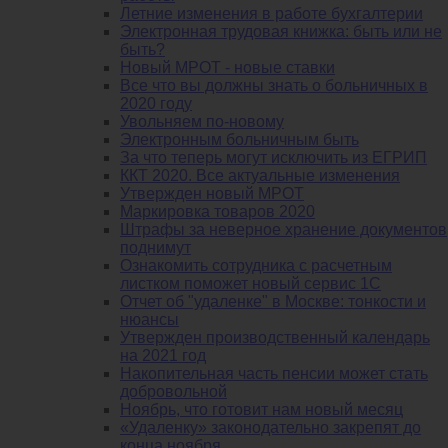
Летние изменения в работе бухгалтерии
Электронная трудовая книжка: быть или не
быть?
Новый МРОТ - новые ставки
Все что вы должны знать о больничных в
2020 году
Увольняем по-новому
Электронным больничным быть
За что теперь могут исключить из ЕГРИП
ККТ 2020. Все актуальные изменения
Утвержден новый МРОТ
Маркировка товаров 2020
Штрафы за неверное хранение документов
поднимут
Ознакомить сотрудника с расчетным
листком поможет новый сервис 1С
Отчет об "удаленке" в Москве: тонкости и
нюансы
Утвержден производственный календарь
на 2021 год
Накопительная часть пенсии может стать
добровольной
Ноябрь, что готовит нам новый месяц
«Удаленку» законодательно закрепят до
конца ноября