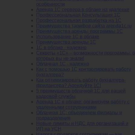
особенности
Аренда 1С сервера в облаке на удаленке
Профессиональная Консультация 1С
Профессиональная разработка на 1С
Преимущества тарифов сайта arenda1c.ru
Преимущества аренды программы 1С
Использование 1С в облаке
Преимущества аренды 1С
1С в облаке - надежно
Секреты «1С» – возможности программы, о
которых вы не знали!
Облачная 1С - надежно
Как с помощью 1С контролировать работу
бухгалтера?
Как оптимизировать работу бухгалтера-
фрилансера? Арендуйте 1С!
5 преимуществ облачной 1С для вашей
кадровой службы
Аренда 1С в облаке: организуем работу с
удаленными сотрудниками
Облачная 1С: объединяем филиалы и
подразделения
Новые лимиты и НДС для организаций и
ИП на УСН
Налоги с подарков сотрудникам — как