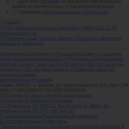
Даю свое
согласие
на обработку персональных
данных в соответствии с установленнй формой
Принимаю
пользовательское соглашение
Отправить
+7 (800) 511-13-78
info@arenda1c.ru
Заказать звонок
Написать директору
Юридические документы
Пользовательское соглашение
Политика конфиденциальности
Политика использования
файлов cookies
Политика по обработке ПДн
Cогласие на
обработку ПДн
Договор оферты
Публичная оферта о
предоставлении
рекуррентных платежей
Адрес: 109341, г. Москва, ул. Братиславская, д.6, офис 134
ИНН 7734613490 ОГРН 1097746253406
1С Отчетность
1С ЭДО
1С Контрагент
1С Фреш
1С
Номенклатура
1С ИТС
Хостинг 1С
Статьи
О компании
Партнерам
Сертификаты
Благотворительность
Контакты
Тарифы
Безопасность
Поддержка
Инструкции
Вопросы и