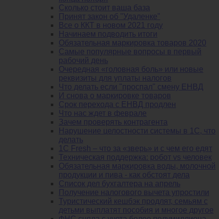
Сколько стоит ваша база
Принят закон об "Удаленке"
Все о ККТ в новом 2021 году
Начинаем подводить итоги
Обязательная маркировка товаров 2020
Самые популярные вопросы в первый
рабочий день
Очередная «головная боль» или новые
реквизиты для уплаты налогов
Что делать если "проспал" смену ЕНВД
И снова о маркировке товаров
Срок перехода с ЕНВД продлен
Что нас ждет в феврале
Зачем проверять контрагента
Нарушение целостности системы в 1С, что
делать
1С Fresh – что за «зверь» и с чем его едят
Техническая поддержка: робот vs человек
Обязательная маркировка воды, молочной
продукции и пива - как обстоят дела
Список дел бухгалтера на апрель
Получение налогового вычета упростили
Туристический кешбэк продлят, семьям с
детьми выплатят пособия и многое другое
ФНС сняла с учета более полумиллиона