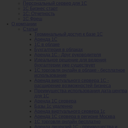
Персональный сервер для 1С
1С Бизнес старт
1С: Отчетность
1C Фреш
О компании
Статьи
Терминальный доступ к базе 1С
Аренда 1С
1С в облаке
Бухгалтерия в облаках
Аренда 1С - Друг руководителя
Идеальное решение для ведения
бухгалтерии уже существует
1С торговля онлайн в облаке - бесплатное
использование
Аренда виртуального сервера 1С -
расширение возможностей бизнеса
Преимущества использования дата-центра
для 1С
Аренда 1С сервера
Базы 1с удаленно
Аренда виртуального сервера 1с
Аренда 1С сервера в регионе Москва
1С торговля онлайн бесплатно
Аренда лицензий 1С - преимущества и