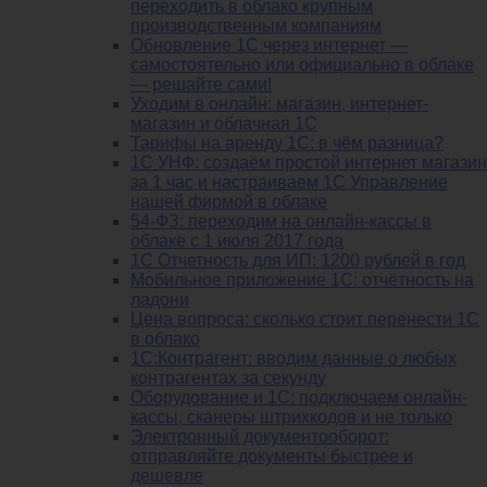
переходить в облако крупным
производственным компаниям
Обновление 1С через интернет —
самостоятельно или официально в облаке
— решайте сами!
Уходим в онлайн: магазин, интернет-
магазин и облачная 1С
Тарифы на аренду 1С: в чём разница?
1С УНФ: создаём простой интернет магазин
за 1 час и настраиваем 1С Управление
нашей фирмой в облаке
54-ФЗ: переходим на онлайн-кассы в
облаке с 1 июля 2017 года
1С Отчетность для ИП: 1200 рублей в год
Мобильное приложение 1С: отчётность на
ладони
Цена вопроса: сколько стоит перенести 1С
в облако
1С:Контрагент: вводим данные о любых
контрагентах за секунду
Оборудование и 1С: подключаем онлайн-
кассы, сканеры штрихкодов и не только
Электронный документооборот:
отправляйте документы быстрее и
дешевле