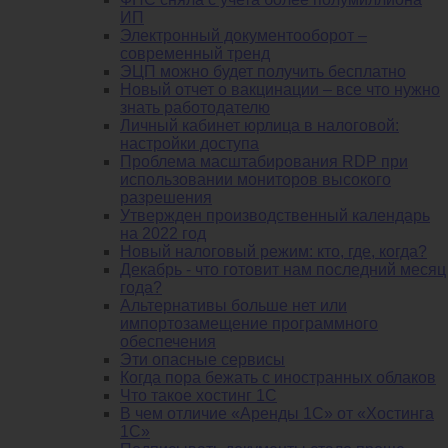
ИП
Электронный документооборот –
современный тренд
ЭЦП можно будет получить бесплатно
Новый отчет о вакцинации – все что нужно
знать работодателю
Личный кабинет юрлица в налоговой:
настройки доступа
Проблема масштабирования RDP при
использовании мониторов высокого
разрешения
Утвержден производственный календарь
на 2022 год
Новый налоговый режим: кто, где, когда?
Декабрь - что готовит нам последний месяц
года?
Альтернативы больше нет или
импортозамещение программного
обеспечения
Эти опасные сервисы
Когда пора бежать с иностранных облаков
Что такое хостинг 1С
В чем отличие «Аренды 1С» от «Хостинга
1С»