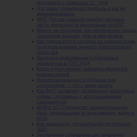
Интернете с помощью 1С: УНФ
Что такое упущенная прибыль и как ее
минимизировать
ФНС России назвала ошибки, которые
часто допускают в декларации по НДС
Может ли сотрудник при увольнении подать
заявление раньше, чем за две недели
Как учитываются расходы на компенсацию
за использование личного транспортного
средства
Выгрузка информации о платежных
документах в ГИС ЖКХ
Когда отпуск можно заменить денежной
компенсацией
Неиспользованные отпускные дни
сотрудников — что с ними делать
Как ФНС выявляет незаконные налоговые
схемы, связанные с использованием
самозанятых
МЧД в 1С-Отчетности: законодательная
база, предпосылки использования, выпуск
МЧД
Как проверить, что контрагент использует
ЭДО
Увольнение сотрудника дистанционно