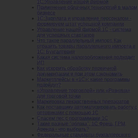
1С:Управление нашей фирмой
Применение облачных технологий в малом
бизнесе
1C:Зарплата и управление персоналом -
формируем штат успешной компании
Управление нашей фирмой 1C - система
для успешных стартапов
Что такое параллельный импорт. Как
отразить товары параллельного импорта в
1С: Бухгалтерия
Какая система налогообложения подходит
ИП
Как ускорить обработку первичной
документации и при этом сэкономить
Маркетплейсы в «1С»: какие программы
подойдут?
«Управление торговлей» или «Розница»
для торговой точки
Маркировка лекарственных препаратов
Как поставщику автоматизировать работу с
оптовиками с помощью 1С
Спасем лес с программами 1С
Такие разные "облака". 1С Фреш, ГРМ,
Аренда - что выбрать?
Федеральные стандарты бухгалтерского