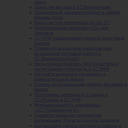
учета
Закрытие месяца в 1С:Бухгалтерия
Электронный документооборот в сфере
охраны труда
Виды систем делопроизводства 1C
Антикризисные решения «1С» для
торговли
1С:УНФ поддерживает единый налоговый
платеж
Почему пользователи предпочитают
встроенный почтовый клиент в
1С:Документооборот
Когда можно обойтись без бухгалтера и
вести самому отчетность в 1С:УНФ
Как найти излишки и неликвиды и
превратить их в деньги
Советы по оптимизации работы магазина в
кризис
Программы лояльности и скидки в
1С:Розница и 1С:УНФ
Функциональность платформы
«1С:Предприятие 8»
5 ошибок хранения документов
организации. Риски и способы решения
Как магазину начать продавать товары в