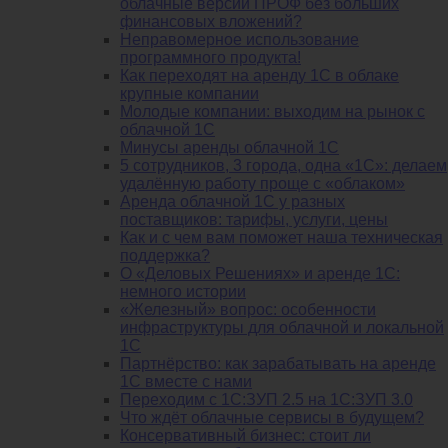
облачные версии ПРОФ без больших
финансовых вложений?
Неправомерное использование
программного продукта!
Как переходят на аренду 1С в облаке
крупные компании
Молодые компании: выходим на рынок с
облачной 1С
Минусы аренды облачной 1С
5 сотрудников, 3 города, одна «1С»: делаем
удалённую работу проще с «облаком»
Аренда облачной 1С у разных
поставщиков: тарифы, услуги, цены
Как и с чем вам поможет наша техническая
поддержка?
О «Деловых Решениях» и аренде 1С:
немного истории
«Железный» вопрос: особенности
инфраструктуры для облачной и локальной
1С
Партнёрство: как зарабатывать на аренде
1С вместе с нами
Переходим с 1С:ЗУП 2.5 на 1С:ЗУП 3.0
Что ждёт облачные сервисы в будущем?
Консервативный бизнес: стоит ли