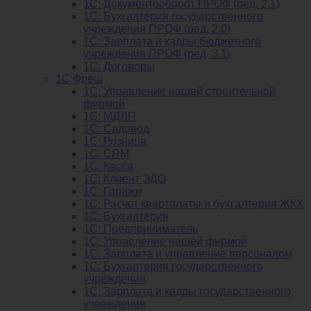
1С: Документооборот ПРОФ (ред. 2.1)
1C: Бухгалтерия государственного
учреждения ПРОФ (ред. 2.0)
1C: Зарплата и кадры бюджетного
учреждения ПРОФ (ред. 3.1)
1С: Договоры
1С:Фреш
1С: Управление нашей строительной
фирмой
1С: МДЛП
1С: Садовод
1С: Розница
1C: CRM
1C: Касса
1С: Клиент ЭДО
1С: Гаражи
1C: Расчет квартплаты и бухгалтерия ЖКХ
1C: Бухгалтерия
1C: Предприниматель
1C: Управление нашей фирмой
1C: Зарплата и управление персоналом
1C: Бухгалтерия государственного
учреждения
1C: Зарплата и кадры государственного
учреждения