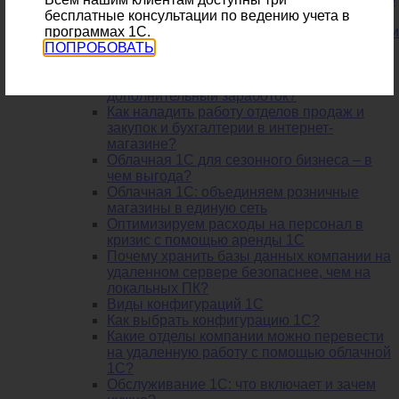
из региона - насколько это выгодно?
бесплатные консультации по ведению учета в
Учет материалов на предприятии: проводки
программах 1С.
и документы
ПОПРОБОВАТЬ
Удаленный отдел продаж: считаем выгоду
Я бухгалтер. Как мне получить
дополнительный заработок?
Как наладить работу отделов продаж и
закупок и бухгалтерии в интернет-
магазине?
Облачная 1С для сезонного бизнеса – в
чем выгода?
Облачная 1С: объединяем розничные
магазины в единую сеть
Оптимизируем расходы на персонал в
кризис с помощью аренды 1С
Почему хранить базы данных компании на
удаленном сервере безопаснее, чем на
локальных ПК?
Виды конфигураций 1С
Как выбрать конфигурацию 1С?
Какие отделы компании можно перевести
на удаленную работу с помощью облачной
1С?
Обслуживание 1С: что включает и зачем