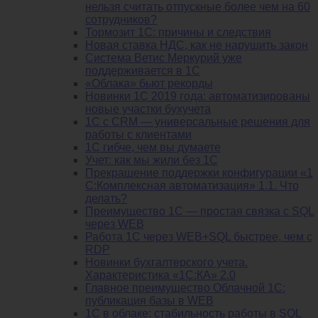
нельзя считать отпускные более чем на 60
сотрудников?
Тормозит 1C: причины и следствия
Новая ставка НДС, как не нарушить закон
Система Ветис Меркурий уже
поддерживается в 1С
«Облака» бьют рекорды
Новинки 1С 2019 года: автоматизированы
новые участки бухучета
1С с CRM — универсальные решения для
работы с клиентами
1С гибче, чем вы думаете
Учет: как мы жили без 1С
Прекращение поддержки конфигурации «1
С:Комплексная автоматизация» 1.1. Что
делать?
Преимущество 1С — простая связка с SQL
через WEB
Работа 1С через WEB+SQL быстрее, чем с
RDP
Новинки бухгалтерского учета.
Характеристика «1С:КА» 2.0
Главное преимущество Облачной 1С:
публикация базы в WEB
1С в облаке: стабильность работы в SQL