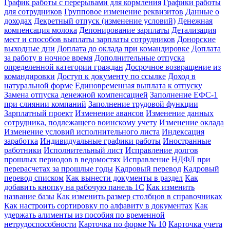
График работы с перерывами для кормления
Графики работы
для сотрудников
Групповое изменение реквизитов
Данные о
доходах
Декретный отпуск (изменение условий)
Денежная
компенсация молока
Депонирование зарплаты
Детализация
мест и способов выплаты зарплаты сотрудников
Донорские
выходные дни
Доплата до оклада при командировке
Доплата
за работу в ночное время
Дополнительные отпуска
определенной категории граждан
Досрочное возвращение из
командировки
Доступ к документу по ссылке
Доход в
натуральной форме
Единовременная выплата к отпуску
Замена отпуска денежной компенсацией
Заполнение ЕФС-1
при слиянии компаний
Заполнение трудовой функции
Зарплатный проект
Изменение авансов
Изменение данных
сотрудника, подлежащего воинскому учету
Изменение оклада
Изменение условий исполнительного листа
Индексация
заработка
Индивидуальные графики работы
Иностранные
работники
Исполнительный лист
Исправление долгов
прошлых периодов в ведомостях
Исправление НДФЛ при
перерасчетах за прошлые годы
Кадровый перевод
Кадровый
перевод списком
Как вынести документы в раздел
Как
добавить кнопку на рабочую панель 1С
Как изменить
название базы
Как изменить размер столбцов в справочниках
Как настроить сортировку по алфавиту в документах
Как
удержать алименты из пособия по временной
нетрудоспособности
Карточка по форме № 10
Карточка учета