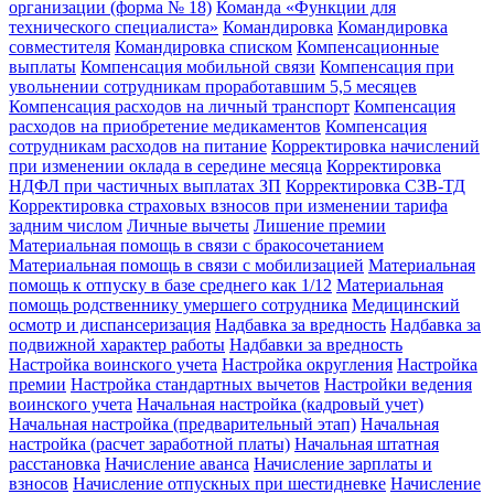
организации (форма № 18)
Команда «Функции для
технического специалиста»
Командировка
Командировка
совместителя
Командировка списком
Компенсационные
выплаты
Компенсация мобильной связи
Компенсация при
увольнении сотрудникам проработавшим 5,5 месяцев
Компенсация расходов на личный транспорт
Компенсация
расходов на приобретение медикаментов
Компенсация
сотрудникам расходов на питание
Корректировка начислений
при изменении оклада в середине месяца
Корректировка
НДФЛ при частичных выплатах ЗП
Корректировка СЗВ-ТД
Корректировка страховых взносов при изменении тарифа
задним числом
Личные вычеты
Лишение премии
Материальная помощь в связи с бракосочетанием
Материальная помощь в связи с мобилизацией
Материальная
помощь к отпуску в базе среднего как 1/12
Материальная
помощь родственнику умершего сотрудника
Медицинский
осмотр и диспансеризация
Надбавка за вредность
Надбавка за
подвижной характер работы
Надбавки за вредность
Настройка воинского учета
Настройка округления
Настройка
премии
Настройка стандартных вычетов
Настройки ведения
воинского учета
Начальная настройка (кадровый учет)
Начальная настройка (предварительный этап)
Начальная
настройка (расчет заработной платы)
Начальная штатная
расстановка
Начисление аванса
Начисление зарплаты и
взносов
Начисление отпускных при шестидневке
Начисление