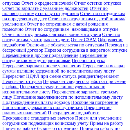
отпусках
Отчет о среднесписочной
Отчет остатки отпусков
Отчет по зарплате с указанием должностей
Отчет по
половозрастному составу сотрудников
Отчет по сотрудникам
на определенную дату
Отчет по сотрудникам с датой приема/
увольнения
Отчет по сотрудникам с датой рождения
помесячно
Отчет по сотрудникам, находящимся в отпуске
Отчет по сотрудникам, снятым с воинского учета
Отчет по
сотрудникам, у которых есть дети
Отчет СЗВМ
Оформление
подработок
Оценочные обязательства по отпускам
Перевод на
бессрочный договор
Перевод сотрудника в декретном отпуске
Перемещение в другое подразделение
Перемещение
сотрудников между территориями
Перенос отпуска
Перерасчет зарплаты после увольнения
Перерасчет и возврат
суммы излишне удержанной по исполнительному листу
Перерасчет НДФЛ при смене статуса резидент/нерезидент
Перерасчет отпуска
Перерасчет среднего заработка при смене
графика
Перерасчет сумм, излишне удержанных по
исполнительному листу
Перечисление зарплаты третьему
лицу
Погашение задолженности по исполнительному листу
Подтверждение выплаты доходов
Пособие на погребение
Постоянное удержание в пользу третьих
Прекращение
плановых начислений
Прекращение подработки
Прекращение стандартных вычетов
Прием или увольнение
сотрудников подлежащих воинскому учету
Прием на работу
Прием на работу бывшего сотрудника
Прием на работу по