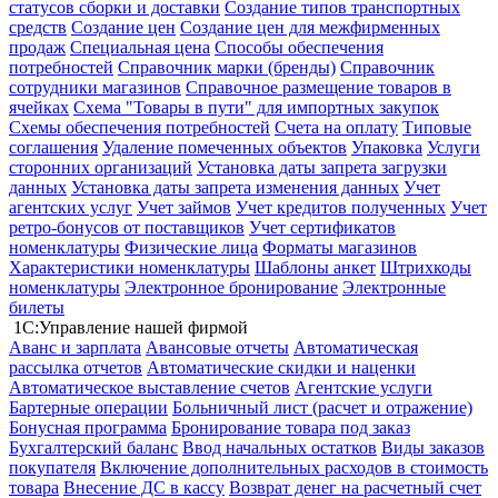
статусов сборки и доставки
Создание типов транспортных
средств
Создание цен
Создание цен для межфирменных
продаж
Специальная цена
Способы обеспечения
потребностей
Справочник марки (бренды)
Справочник
сотрудники магазинов
Справочное размещение товаров в
ячейках
Схема "Товары в пути" для импортных закупок
Схемы обеспечения потребностей
Счета на оплату
Типовые
соглашения
Удаление помеченных объектов
Упаковка
Услуги
сторонних организаций
Установка даты запрета загрузки
данных
Установка даты запрета изменения данных
Учет
агентских услуг
Учет займов
Учет кредитов полученных
Учет
ретро-бонусов от поставщиков
Учет сертификатов
номенклатуры
Физические лица
Форматы магазинов
Характеристики номенклатуры
Шаблоны анкет
Штрихкоды
номенклатуры
Электронное бронирование
Электронные
билеты
1С:Управление нашей фирмой
Аванс и зарплата
Авансовые отчеты
Автоматическая
рассылка отчетов
Автоматические скидки и наценки
Автоматическое выставление счетов
Агентские услуги
Бартерные операции
Больничный лист (расчет и отражение)
Бонусная программа
Бронирование товара под заказ
Бухгалтерский баланс
Ввод начальных остатков
Виды заказов
покупателя
Включение дополнительных расходов в стоимость
товара
Внесение ДС в кассу
Возврат денег на расчетный счет