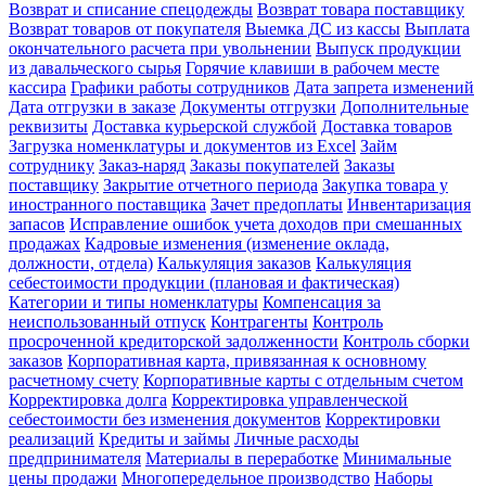
Возврат и списание спецодежды
Возврат товара поставщику
Возврат товаров от покупателя
Выемка ДС из кассы
Выплата
окончательного расчета при увольнении
Выпуск продукции
из давальческого сырья
Горячие клавиши в рабочем месте
кассира
Графики работы сотрудников
Дата запрета изменений
Дата отгрузки в заказе
Документы отгрузки
Дополнительные
реквизиты
Доставка курьерской службой
Доставка товаров
Загрузка номенклатуры и документов из Excel
Займ
сотруднику
Заказ-наряд
Заказы покупателей
Заказы
поставщику
Закрытие отчетного периода
Закупка товара у
иностранного поставщика
Зачет предоплаты
Инвентаризация
запасов
Исправление ошибок учета доходов при смешанных
продажах
Кадровые изменения (изменение оклада,
должности, отдела)
Калькуляция заказов
Калькуляция
себестоимости продукции (плановая и фактическая)
Категории и типы номенклатуры
Компенсация за
неиспользованный отпуск
Контрагенты
Контроль
просроченной кредиторской задолженности
Контроль сборки
заказов
Корпоративная карта, привязанная к основному
расчетному счету
Корпоративные карты с отдельным счетом
Корректировка долга
Корректировка управленческой
себестоимости без изменения документов
Корректировки
реализаций
Кредиты и займы
Личные расходы
предпринимателя
Материалы в переработке
Минимальные
цены продажи
Многопередельное производство
Наборы