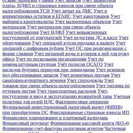
отзыве лицензии у банка
Учет запасов
Учет заработной
платы, НДФЛ и страховых взносов при смене объекта
налогообложения УСН
Учет затрат на ДМС
Учет и
корректировка остатков в ЕГАИС
Учет канцтоваров
Учет
майнинга криптовалюты
Учет малоценных объектов
Учет
материалов
Учет материалов при смене объекта
налогообложения
Учет НДФЛ
Учет невыясненных
поступлений от покупателей
Учет недостачи ДС в кассе
Учет
оборудования
Учет операций купли-продажи в валюте
Учет
операций с цифровым рублем
Учет ОС при реорганизации с
форме слияния
Учет питьевой воды и кулеров к ней для нужд
офиса
Учет по нескольким органазициям
Учет по
номенклатурным группам
Учёт полисов ОСАГО
Учет
расходов будущих периодов при ликвидации
Учет резервов
под обесценивание запасов
Учет розничных продаж
Учет
санаторно-курортного лечения
Учет спецодежды
Учет
товаров при смене объекта налогообложения
Учет топлива по
путевым листам
Учет транспортных расходов
Учет,
поступление и ввод в эксплуатацию возвратной тары
Учетная
политика для целей НДС
Факторинговые операции
Федеральный инвестиционный налоговый вычет (ФИНВ)
при приобретении ОС
Фиксированные страховые взносы ИП
Финансовое планирование и платежный календарь
Финансовый результат
Формирование кассовой книги (КО-4)
Формирование счет-фактуры налоговым агентом
Частичная