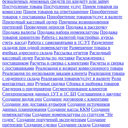
безналичных денежных средств по кредиту или займу
Поступление товара
Поступление услуг
Прием товаров на
комиссию
Прием товаров на ответхранение
Приобретение
товаров у поставщика
Приобретение товаров/услуг в валюте
Приходный кассовый ордер
Причины возникновения
претензий
Проведение опросов
Продажа в рассрочку
Продажа валюты
Продажа набора номенклатуры
Продажа
товаров хранителю
Работа с валютой (настройки, курсы,
счета, касса)
Работа с самозанятыми в 1С:УТ
Разделение
складов при одной номенклатуре
Размещение товара в
ячейках адресного склада
Рассылка отчетов
Расходный
кассовый ордер
Расходы по доставке
Расхождения с
поставщиком
Расчеты и сверка с клиентами
Расчеты и сверка
с поставщиками
Реализация и возврат комиссионного товара
Реализация по нескольким заказам клиента
Реализация товара
с ордерного склада
Реализация товаров/услуг в валюте
Роли
контактных лиц
Ручные скидки
Сборка и разборка товаров
Сведения о предприятии
Сегментирование клиентов
Синхронизация данных 1УТ и 1С БП
Соглашения о закупке
Создание видов цен
Создание договоров с клиентами
Создание зон доставки курьеров
Создание источников
данных планирования
Создание кассы ККМ
Создание
номенклатуры
Создание номенклатуры со статусом "Не
годен"
Создание поручений экспедиторам
Создание
претензии
Создание сделки
Создание склада
Создание