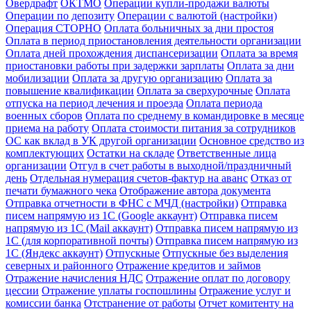
Овердрафт
ОКТМО
Операции купли-продажи валюты
Операции по депозиту
Операции с валютой (настройки)
Операция СТОРНО
Оплата больничных за дни простоя
Оплата в период приостановления деятельности организации
Оплата дней прохождения диспансеризации
Оплата за время
приостановки работы при задержки зарплаты
Оплата за дни
мобилизации
Оплата за другую организацию
Оплата за
повышение квалификации
Оплата за сверхурочные
Оплата
отпуска на период лечения и проезда
Оплата периода
военных сборов
Оплата по среднему в командировке в месяце
приема на работу
Оплата стоимости питания за сотрудников
ОС как вклад в УК другой организации
Основное средство из
комплектующих
Остатки на складе
Ответственные лица
организации
Отгул в счет работы в выходной/праздничный
день
Отдельная нумерация счетов-фактур на аванс
Отказ от
печати бумажного чека
Отображение автора документа
Отправка отчетности в ФНС с МЧД (настройки)
Отправка
писем напрямую из 1С (Google аккаунт)
Отправка писем
напрямую из 1С (Mail аккаунт)
Отправка писем напрямую из
1С (для корпоративной почты)
Отправка писем напрямую из
1С (Яндекс аккаунт)
Отпускные
Отпускные без выделения
северных и районного
Отражение кредитов и займов
Отражение начисления НДС
Отражение оплат по договору
цессии
Отражение уплаты госпошлины
Отражение услуг и
комиссии банка
Отстранение от работы
Отчет комитенту на