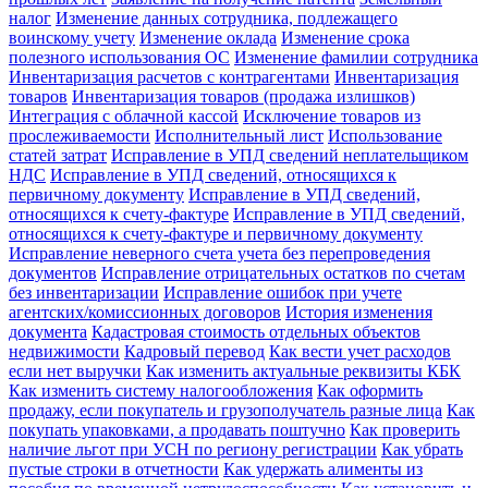
налог
Изменение данных сотрудника, подлежащего
воинскому учету
Изменение оклада
Изменение срока
полезного использования ОС
Изменение фамилии сотрудника
Инвентаризация расчетов с контрагентами
Инвентаризация
товаров
Инвентаризация товаров (продажа излишков)
Интеграция с облачной кассой
Исключение товаров из
прослеживаемости
Исполнительный лист
Использование
статей затрат
Исправление в УПД сведений неплательщиком
НДС
Исправление в УПД сведений, относящихся к
первичному документу
Исправление в УПД сведений,
относящихся к счету-фактуре
Исправление в УПД сведений,
относящихся к счету-фактуре и первичному документу
Исправление неверного счета учета без перепроведения
документов
Исправление отрицательных остатков по счетам
без инвентаризации
Исправление ошибок при учете
агентских/комиссионных договоров
История изменения
документа
Кадастровая стоимость отдельных объектов
недвижимости
Кадровый перевод
Как вести учет расходов
если нет выручки
Как изменить актуальные реквизиты КБК
Как изменить систему налогообложения
Как оформить
продажу, если покупатель и грузополучатель разные лица
Как
покупать упаковками, а продавать поштучно
Как проверить
наличие льгот при УСН по региону регистрации
Как убрать
пустые строки в отчетности
Как удержать алименты из