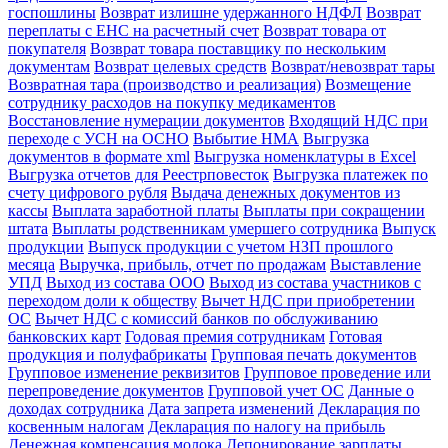
госпошлины
Возврат излишне удержанного НДФЛ
Возврат
переплаты с ЕНС на расчетный счет
Возврат товара от
покупателя
Возврат товара поставщику по нескольким
документам
Возврат целевых средств
Возврат/невозврат тары
Возвратная тара (производство и реализация)
Возмещение
сотруднику расходов на покупку медикаментов
Восстановление нумерации документов
Входящий НДС при
переходе с УСН на ОСНО
Выбытие НМА
Выгрузка
документов в формате xml
Выгрузка номенклатуры в Excel
Выгрузка отчетов для Реестрповесток
Выгрузка платежек по
счету цифрового рубля
Выдача денежных документов из
кассы
Выплата заработной платы
Выплаты при сокращении
штата
Выплаты родственникам умершего сотрудника
Выпуск
продукции
Выпуск продукции с учетом НЗП прошлого
месяца
Выручка, прибыль, отчет по продажам
Выставление
УПД
Выход из состава ООО
Выход из состава участников с
переходом доли к обществу
Вычет НДС при приобретении
ОС
Вычет НДС с комиссий банков по обслуживанию
банковских карт
Годовая премия сотрудникам
Готовая
продукция и полуфабрикаты
Групповая печать документов
Групповое изменение реквизитов
Групповое проведение или
перепроведение документов
Групповой учет ОС
Данные о
доходах сотрудника
Дата запрета изменений
Декларация по
косвенным налогам
Декларация по налогу на прибыль
Денежная компенсация молока
Депонирование зарплаты