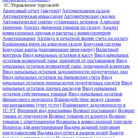
1С:Управление торговлей
Авансовый отчет (закупки)
Автоматизация склада
Автоматическая инкассация
Автоматические скидки
Автоматическое снятие устаревших резервов
Адресное
хранение
Анализ движения товаров по складу
Анализ
комиссионных продаж и расчеты с комиссионером
Анкетирование
Артикул в печатной форме счета на оплату
Блокировка ячеек на адресном складе
Бонусная система
Бонусные карты (напоминание менеджеру)
Валютный
контроль
Ввод начальных остатков в кассу
Ввод начальных
остатков возвратной тары, принятой от поставщиков
Ввод
начальных остатков возвратной тары, переданной клиентам
Ввод начальных остатков задолженности подотчетных лиц
Ввод начальных остатков на банковские счета
Ввод
начальных остатков перерасходов подотчетных средств
Ввод
начальных остатков прочих расходов
Ввод начальных
остатков собственных товаров
Ввод начальных остатков
финансового результата
Взаимодействие между своими
организациями (учет услуг)
Взаимозачет задолженности в
1С:УТ
Внешний вид программы
Возврат поставщику
Возврат
товара от покупателя
Возврат товаров от клиента
Возврат
товаров с ответхранения
Возвраты в комиссионной торговле
Вопросы для анкетирования
Выдача заданий торговым
представителям
Выдача под отчет в разрезе целей
Выкуп