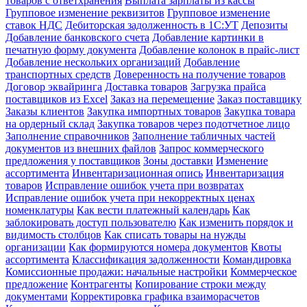
товаров с ответхранения
Выплата зарплаты из кассы
Групповое изменение реквизитов
Групповое изменение
ставок НДС
Дебиторская задолженность в 1С:УТ
Депозиты
Добавление банковского счета
Добавление картинки в
печатную форму документа
Добавление колонок в прайс-лист
Добавление нескольких организаций
Добавление
транспортных средств
Доверенность на получение товаров
Договор эквайринга
Доставка товаров
Загрузка прайса
поставщиков из Excel
Заказ на перемещение
Заказ поставщику
Заказы клиентов
Закупка импортных товаров
Закупка товара
на ордерный склад
Закупка товаров через подотчетное лицо
Заполнение справочников
Заполнение табличных частей
документов из внешних файлов
Запрос коммерческого
предложения у поставщиков
Зоны доставки
Изменение
ассортимента
Инвентаризационная опись
Инвентаризация
товаров
Исправление ошибок учета при возвратах
Исправление ошибок учета при некорректных ценах
номенклатуры
Как вести платежный календарь
Как
заблокировать доступ пользователю
Как изменить порядок и
видимость столбцов
Как списать товары на нужды
организации
Как формируются номера документов
Квоты
ассортимента
Классификация задолженности
Командировка
Комиссионные продажи: начальные настройки
Коммерческое
предложение
Контрагенты
Копирование строки между
документами
Корректировка графика взаиморасчетов