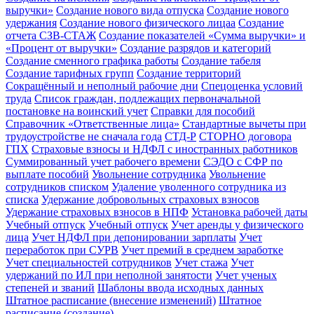
выручки»
Создание нового вида отпуска
Создание нового
удержания
Создание нового физического лицаа
Создание
отчета СЗВ-СТАЖ
Создание показателей «Сумма выручки» и
«Процент от выручки»
Создание разрядов и категорий
Создание сменного графика работы
Создание табеля
Создание тарифных групп
Создание территорий
Сокращённый и неполный рабочие дни
Спецоценка условий
труда
Список граждан, подлежащих первоначальной
постановке на воинский учет
Справки для пособий
Справочник «Ответственные лица»
Стандартные вычеты при
трудоустройстве не сначала года
СТД-Р
СТОРНО договора
ГПХ
Страховые взносы и НДФЛ с иностранных работников
Суммированный учет рабочего времени
СЭДО с СФР по
выплате пособий
Увольнение сотрудника
Увольнение
сотрудников списком
Удаление уволенного сотрудника из
списка
Удержание добровольных страховых взносов
Удержание страховых взносов в НПФ
Установка рабочей даты
Учебный отпуск
Учебный отпуск
Учет аренды у физического
лица
Учет НДФЛ при депонировании зарплаты
Учет
переработок при СУРВ
Учет премий в среднем заработке
Учет специальностей сотрудников
Учет стажа
Учет
удержаний по ИЛ при неполной занятости
Учет ученых
степеней и званий
Шаблоны ввода исходных данных
Штатное расписание (внесение изменений)
Штатное
расписание (создание)