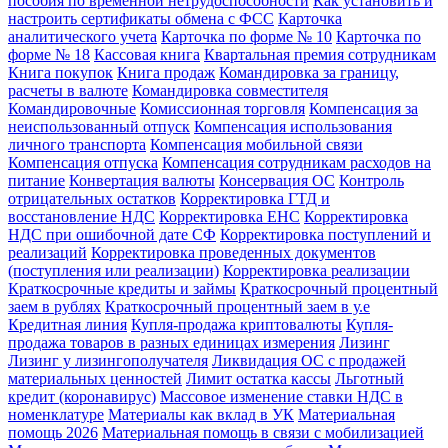
пособия по временной нетрудоспособности
Как установить и
настроить сертификаты обмена с ФСС
Карточка
аналитического учета
Карточка по форме № 10
Карточка по
форме № 18
Кассовая книга
Квартальная премия сотрудникам
Книга покупок
Книга продаж
Командировка за границу,
расчеты в валюте
Командировка совместителя
Командировочные
Комиссионная торговля
Компенсация за
неиспользованный отпуск
Компенсация использования
личного транспорта
Компенсация мобильной связи
Компенсация отпуска
Компенсация сотрудникам расходов на
питание
Конвертация валюты
Консервация ОС
Контроль
отрицательных остатков
Корректировка ГТД и
восстановление НДС
Корректировка ЕНС
Корректировка
НДС при ошибочной дате СФ
Корректировка поступлений и
реализаций
Корректировка проведенных документов
(поступления или реализации)
Корректировка реализации
Краткосрочные кредиты и займы
Краткосрочный процентный
заем в рублях
Краткосрочный процентный заем в у.е
Кредитная линия
Купля-продажа криптовалюты
Купля-
продажа товаров в разных единицах измерения
Лизинг
Лизинг у лизингополучателя
Ликвидация ОС с продажей
материальных ценностей
Лимит остатка кассы
Льготный
кредит (коронавирус)
Массовое изменение ставки НДС в
номенклатуре
Материалы как вклад в УК
Материальная
помощь 2026
Материальная помощь в связи с мобилизацией