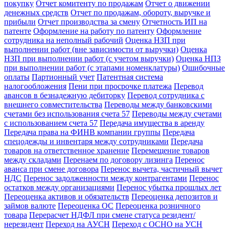
покупку
Отчет комитенту по продажам
Отчет о движении
денежных средств
Отчет по продажам, обороту, выручке и
прибыли
Отчет производства за смену
Отчетность ИП на
патенте
Оформление на работу по патенту
Оформление
сотрудника на неполный рабочий
Оценка НЗП при
выполнении работ (вне зависимости от выручки)
Оценка
НЗП при выполнении работ (с учетом выручки)
Оценка НПЗ
при выполнении работ (с этапами номенклатуры)
Ошибочные
оплаты
Партионный учет
Патентная система
налогообложения
Пени при просрочке платежа
Перевод
авансов в безнадежную дебиторку
Перевод сотрудника с
внешнего совместительства
Переводы между банковскими
счетами без использования счета 57
Переводы между счетами
с использованием счета 57
Передача имущества в аренду
Передача права на ФИНВ компании группы
Передача
спецодежды и инвентаря между сотрудниками
Передача
товаров на ответственное хранение
Перемещение товаров
между складами
Перенаем по договору лизинга
Перенос
аванса при смене договора
Перенос вычета, частичный вычет
НДС
Перенос задолженности между контрагентами
Перенос
остатков между организациями
Перенос убытка прошлых лет
Переоценка активов и обязательств
Переоценка депозитов и
займов валюте
Переоценка ОС
Переоценка розничного
товара
Перерасчет НДФЛ при смене статуса резидент/
нерезидент
Переход на АУСН
Переход с ОСНО на УСН