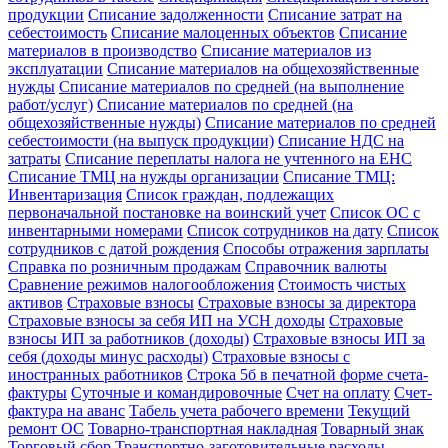
продукции
Списание задолженности
Списание затрат на
себестоимость
Списание малоценных объектов
Списание
материалов в производство
Списание материалов из
эксплуатации
Списание материалов на общехозяйственные
нужды
Списание материалов по средней (на выполнение
работ/услуг)
Списание материалов по средней (на
общехозяйственные нужды)
Списание материалов по средней
себестоимости (на выпуск продукции)
Списание НДС на
затраты
Списание переплаты налога не учтенного на ЕНС
Списание ТМЦ на нужды организации
Списание ТМЦ:
Инвентаризация
Список граждан, подлежащих
первоначальной постановке на воинский учет
Список ОС с
инвентарными номерами
Список сотрудников на дату
Список
сотрудников с датой рождения
Способы отражения зарплаты
Справка по розничным продажам
Справочник валюты
Сравнение режимов налогообложения
Стоимость чистых
активов
Страховые взносы
Страховые взносы за директора
Страховые взносы за себя ИП на УСН доходы
Страховые
взносы ИП за работников (доходы)
Страховые взносы ИП за
себя (доходы минус расходы)
Страховые взносы с
иностранных работников
Строка 5б в печатной форме счета-
фактуры
Суточные и командировочные
Счет на оплату
Счет-
фактура на аванс
Табель учета рабочего времени
Текущий
ремонт ОС
Товарно-транспортная накладная
Товарный знак
Торговый сбор
Транспортно-заготовительные расходы