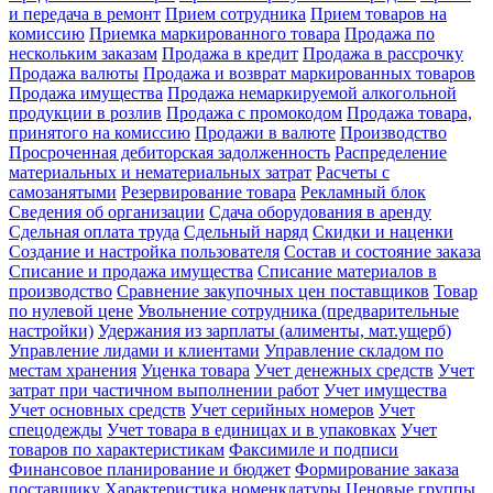
и передача в ремонт
Прием сотрудника
Прием товаров на
комиссию
Приемка маркированного товара
Продажа по
нескольким заказам
Продажа в кредит
Продажа в рассрочку
Продажа валюты
Продажа и возврат маркированных товаров
Продажа имущества
Продажа немаркируемой алкогольной
продукции в розлив
Продажа с промокодом
Продажа товара,
принятого на комиссию
Продажи в валюте
Производство
Просроченная дебиторская задолженность
Распределение
материальных и нематериальных затрат
Расчеты с
самозанятыми
Резервирование товара
Рекламный блок
Сведения об организации
Сдача оборудования в аренду
Сдельная оплата труда
Сдельный наряд
Скидки и наценки
Создание и настройка пользователя
Состав и состояние заказа
Списание и продажа имущества
Списание материалов в
производство
Сравнение закупочных цен поставщиков
Товар
по нулевой цене
Увольнение сотрудника (предварительные
настройки)
Удержания из зарплаты (алименты, мат.ущерб)
Управление лидами и клиентами
Управление складом по
местам хранения
Уценка товара
Учет денежных средств
Учет
затрат при частичном выполнении работ
Учет имущества
Учет основных средств
Учет серийных номеров
Учет
спецодежды
Учет товара в единицах и в упаковках
Учет
товаров по характеристикам
Факсимиле и подписи
Финансовое планирование и бюджет
Формирование заказа
поставщику
Характеристика номенклатуры
Ценовые группы