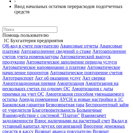
›
Ввод начальных остатков перерасходов подотчетных
средств
Помощь пользователю
1С Бухгалтерия предприятия
QR-код в счете покупателю
Авансовые отчеты
Авансовые
платежи
Автозаполнение сведений о стаже
Автозаполнение
счетов учета номенклатуры
Автоматический выпуск
продукции
Автоматическое заполнение периода услуги
Автоматическое напоминание о платеже
Автоматическое
начисление процентов
Автоматическое повторение счетов
Автотранспорт
Акт об оказании услуг
Акт сверки
Амортизационная премия
Амортизация
Амортизация на
нескольких счетах по одному ОС
Амортизация с даты
приемки на учет ОС
Амортизация способом уменьшаемого
остатка
Аренда помещения
АУСН и новые настройки в 1С
Банковская гарантия
Безвозвратная тара
Беспроцентный займ
от учредителя
Благотворительность
Больничные
Взаимодействие с системой "Платон"
Взаимозачет
задолженности
Взнос наличными на расчетный счет
Вклад в
уставный капитал других организаций
Внесение денежных
средств в кассу
Возврат аванса покупателю
Возврат