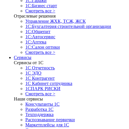
1С:Гаражи
1С:Бизнес старт
Смотреть все >
Отраслевые решения
Управление ЖХК, ТСЖ, ЖСК
1С:Бухгалтерия строительной организации
1С:Общепит
1С:Автосервис
1С:Аптека
1С:Салон оптики
Смотреть все >
Сервисы
Сервисы от 1С
1С Отчетность
1С ЭДО
1С Контрагент
1С Кабинет сотрудника
1СПАРК РИСКИ
Смотреть все >
Наши сервисы
Консультанты 1С
Разработка 1С
Техподдержка
Распознавание первички
Маркетплейсы для 1С