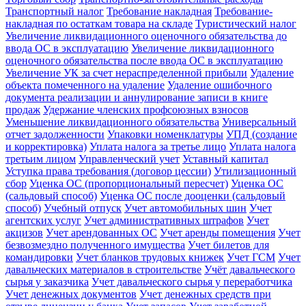
Транспортный налог
Требование накладная
Требование-
накладная по остаткам товара на складе
Туристический налог
Увеличение ликвидационного оценочного обязательства до
ввода ОС в эксплуатацию
Увеличение ликвидационного
оценочного обязательства после ввода ОС в эксплуатацию
Увеличение УК за счет нераспределенной прибыли
Удаление
объекта помеченного на удаление
Удаление ошибочного
документа реализации и аннулирование записи в книге
продаж
Удержание членских профсоюзных взносов
Уменьшение ликвидационного обязательства
Универсальный
отчет задолженности
Упаковки номенклатуры
УПД (создание
и корректировка)
Уплата налога за третье лицо
Уплата налога
третьим лицом
Управленческий учет
Уставный капитал
Уступка права требования (договор цессии)
Утилизационный
сбор
Уценка ОС (пропорциональный пересчет)
Уценка ОС
(сальдовый способ)
Уценка ОС после дооценки (сальдовый
способ)
Учебный отпуск
Учет автомобильных шин
Учет
агентских услуг
Учет административных штрафов
Учет
акцизов
Учет арендованных ОС
Учет аренды помещения
Учет
безвозмездно полученного имущества
Учет билетов для
командировки
Учет бланков трудовых книжек
Учет ГСМ
Учет
давальческих материалов в строительстве
Учёт давальческого
сырья у заказчика
Учет давальческого сырья у переработчика
Учет денежных документов
Учет денежных средств при