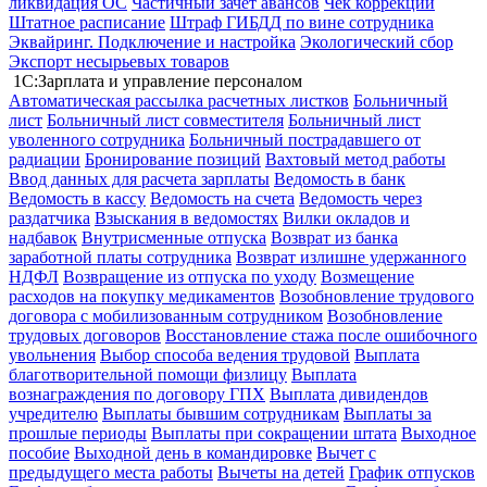
ликвидация ОС
Частичный зачет авансов
Чек коррекции
Штатное расписание
Штраф ГИБДД по вине сотрудника
Эквайринг. Подключение и настройка
Экологический сбор
Экспорт несырьевых товаров
1С:Зарплата и управление персоналом
Автоматическая рассылка расчетных листков
Больничный
лист
Больничный лист совместителя
Больничный лист
уволенного сотрудника
Больничный пострадавшего от
радиации
Бронирование позиций
Вахтовый метод работы
Ввод данных для расчета зарплаты
Ведомость в банк
Ведомость в кассу
Ведомость на счета
Ведомость через
раздатчика
Взыскания в ведомостях
Вилки окладов и
надбавок
Внутрисменные отпуска
Возврат из банка
заработной платы сотрудника
Возврат излишне удержанного
НДФЛ
Возвращение из отпуска по уходу
Возмещение
расходов на покупку медикаментов
Возобновление трудового
договора с мобилизованным сотрудником
Возобновление
трудовых договоров
Восстановление стажа после ошибочного
увольнения
Выбор способа ведения трудовой
Выплата
благотворительной помощи физлицу
Выплата
вознаграждения по договору ГПХ
Выплата дивидендов
учредителю
Выплаты бывшим сотрудникам
Выплаты за
прошлые периоды
Выплаты при сокращении штата
Выходное
пособие
Выходной день в командировке
Вычет с
предыдущего места работы
Вычеты на детей
График отпусков