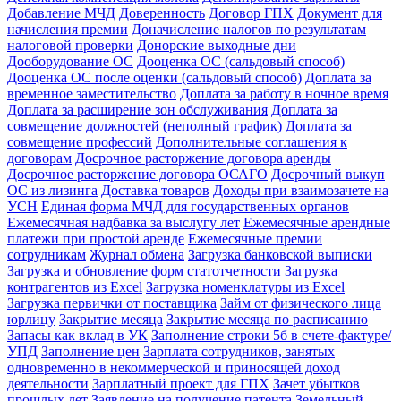
Добавление МЧД
Доверенность
Договор ГПХ
Документ для
начисления премии
Доначисление налогов по результатам
налоговой проверки
Донорские выходные дни
Дооборудование ОС
Дооценка ОС (сальдовый способ)
Дооценка ОС после оценки (сальдовый способ)
Доплата за
временное заместительство
Доплата за работу в ночное время
Доплата за расширение зон обслуживания
Доплата за
совмещение должностей (неполный график)
Доплата за
совмещение профессий
Дополнительные соглашения к
договорам
Досрочное расторжение договора аренды
Досрочное расторжение договора ОСАГО
Досрочный выкуп
ОС из лизинга
Доставка товаров
Доходы при взаимозачете на
УСН
Единая форма МЧД для государственных органов
Ежемесячная надбавка за выслугу лет
Ежемесячные арендные
платежи при простой аренде
Ежемесячные премии
сотрудникам
Журнал обмена
Загрузка банковской выписки
Загрузка и обновление форм статотчетности
Загрузка
контрагентов из Excel
Загрузка номенклатуры из Excel
Загрузка первички от поставщика
Займ от физического лица
юрлицу
Закрытие месяца
Закрытие месяца по расписанию
Запасы как вклад в УК
Заполнение строки 5б в счете-фактуре/
УПД
Заполнение цен
Зарплата сотрудников, занятых
одновременно в некоммерческой и приносящей доход
деятельности
Зарплатный проект для ГПХ
Зачет убытков
прошлых лет
Заявление на получение патента
Земельный