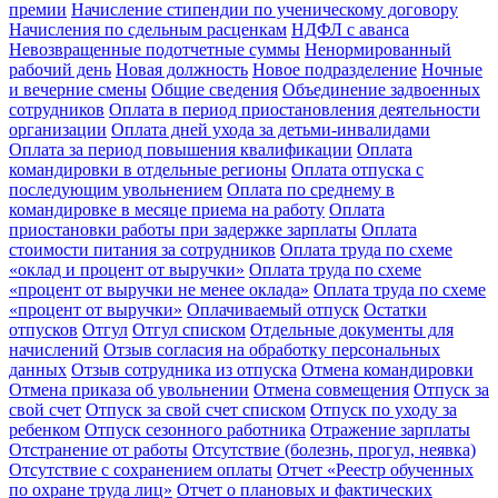
премии
Начисление стипендии по ученическому договору
Начисления по сдельным расценкам
НДФЛ с аванса
Невозвращенные подотчетные суммы
Ненормированный
рабочий день
Новая должность
Новое подразделение
Ночные
и вечерние смены
Общие сведения
Объединение задвоенных
сотрудников
Оплата в период приостановления деятельности
организации
Оплата дней ухода за детьми-инвалидами
Оплата за период повышения квалификации
Оплата
командировки в отдельные регионы
Оплата отпуска с
последующим увольнением
Оплата по среднему в
командировке в месяце приема на работу
Оплата
приостановки работы при задержке зарплаты
Оплата
стоимости питания за сотрудников
Оплата труда по схеме
«оклад и процент от выручки»
Оплата труда по схеме
«процент от выручки не менее оклада»
Оплата труда по схеме
«процент от выручки»
Оплачиваемый отпуск
Остатки
отпусков
Отгул
Отгул списком
Отдельные документы для
начислений
Отзыв согласия на обработку персональных
данных
Отзыв сотрудника из отпуска
Отмена командировки
Отмена приказа об увольнении
Отмена совмещения
Отпуск за
свой счет
Отпуск за свой счет списком
Отпуск по уходу за
ребенком
Отпуск сезонного работника
Отражение зарплаты
Отстранение от работы
Отсутствие (болезнь, прогул, неявка)
Отсутствие с сохранением оплаты
Отчет «Реестр обученных
по охране труда лиц»
Отчет о плановых и фактических