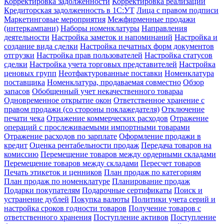
Корректировка задолженности
Корректировка реализации
Кредиторская задолженность в 1С:УТ
Лица с правом подписи
Маркетинговые мероприятия
Межфирменные продажи
(интеркампани)
Наборы номенклатуры
Направления
деятельности
Настройка заметок и напоминаний
Настройка и
создание вида сделки
Настройка печатных форм документов
отгрузки
Настройка прав пользователей
Настройка статусов
сделки
Настройка учета торговых представителей
Настройка
ценовых групп
Неотфактурованные поставки
Номенклатура
поставщика
Номенклатура, продаваемая совместно
Обзор
запасов
Обобщенный учет некачественного товараа
Одновременное открытие окон
Ответственное хранение с
правом продажи (со стороны поклажедателя)
Отключение
печати чека
Отражение коммерческих расходов
Отражение
операций с прослеживаемыми импортными товарами
Отражение расходов по зарплате
Оформление продажи в
кредит
Оценка рентабельности продаж
Передача товаров на
комиссию
Перемещение товаров между ордерными складами
Перемещение товаров между складами
Пересчет товаров
Печать этикеток и ценников
План продаж по категориям
План продаж по номенклатуре
Планирование продаж
Подарки покупателям
Подарочные сертификаты
Поиск и
устранение дублей
Покупка валюты
Политики учета серий и
настройка сроков годности товаров
Получение товаров с
ответственного хранения
Поступление активов
Поступление