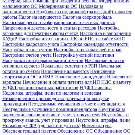
Материальная помощь при рождении ребенка
Модернизация
малоценного ОС
Модернизация ОС
Надбавка за
наставничество
Надбавка за подвижной (разъездной) характер
работы
Налог на имущество
Налог на сверхприбыль
Налоговые регистры формирования отчетных данных
Направления деятельности и статьи расходов
Настройка
заголовка для печатных форм счетов
Настройка и заполнение
КУДиР
Настройка интеграции с ЛК по ЕНС на сайте ФНС
Настройка кадрового учета
Настройка календаря отчетности
Настройка плана счетов
Настройка пользователей и прав
Настройка счетов учета
Настройка учетной политики
Настройки при формировании отчетов
Начальные остатки
основных средств
Начальные остатки по РБП
Начальные
остатки по счетам
Начисление алиментов
Начисление
амортизации ОС и НМА
Начисление дивидендов
Начисление
зарплаты
Начисление и оплата патента для ИП
НДС к вычету
НДФЛ для иностранных работников
НДФЛ с аванса
Недоимка, штрафы, пени по налогам и взносам
Незавершенное производство (оценка при выпуске
продукции)
Неотделимые улучшения в учете арендодателя
Неотделимые улучшения позиция арендатора
Неустойка за
нарушение сроков поставки, учет у покупателя
Неустойка за
просрочку аванса, учет у продавца
Неустойки, штрафы, пени
Новый код СФР (где найти и указать)
Номенклатура
Обеспечительный платеж
Обесценение ОС
Объединение ОС