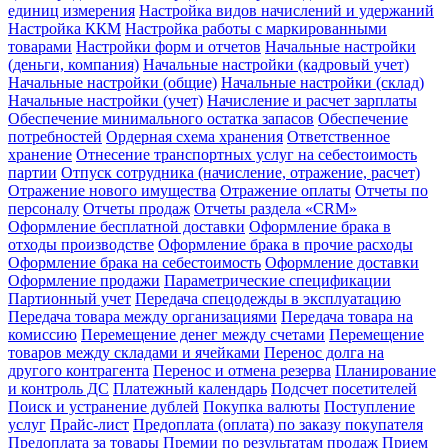
единиц измерения
Настройка видов начислений и удержаний
Настройка ККМ
Настройка работы с маркированными
товарами
Настройки форм и отчетов
Начальные настройки
(деньги, компания)
Начальные настройки (кадровый учет)
Начальные настройки (общие)
Начальные настройки (склад)
Начальные настройки (учет)
Начисление и расчет зарплаты
Обеспечение минимального остатка запасов
Обеспечение
потребностей
Ордерная схема хранения
Ответственное
хранение
Отнесение транспортных услуг на себестоимость
партии
Отпуск сотрудника (начисление, отражение, расчет)
Отражение нового имущества
Отражение оплаты
Отчеты по
персоналу
Отчеты продаж
Отчеты раздела «CRM»
Оформление бесплатной доставки
Оформление брака в
отходы производстве
Оформление брака в прочие расходы
Оформление брака на себестоимость
Оформление доставки
Оформление продажи
Параметрические спецификации
Партионный учет
Передача спецодежды в эксплуатацию
Передача товара между организациями
Передача товара на
комиссию
Перемещение денег между счетами
Перемещение
товаров между складами и ячейками
Перенос долга на
другого контрагента
Перенос и отмена резерва
Планирование
и контроль ДС
Платежный календарь
Подсчет посетителей
Поиск и устранение дублей
Покупка валюты
Поступление
услуг
Прайс-лист
Предоплата (оплата) по заказу покупателя
Предоплата за товары
Премии по результатам продаж
Прием