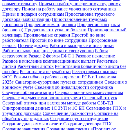
совместительству
Прием на работу по срочному трудовому
договору
Прием на работу ранее уволенного сотрудника
Призы и подарки сотрудникам
Приостановка трудового
договора (мобилизация)
Приостановление трудовых
договоров
Продление командировки
Продление контракта
(договора)
Продление отпуска по болезни
Производственный
календарь
Произвольные справки
Простой по вине
работодателя
Простой по вине сотрудника
Профсоюзные
взносы
Прочие доходы
Работа в выходные и праздники
Работа в выходные, праздники и сверхурочно
Работа
сверхурочно
Раздел 2 формы ЕФС 1
Разовое начисление
Разовое начисление компенсационных выплат
Расчетные
листки
Расчетный листок
Регистрация больничного листа без
пособия
Регистрация переработки
Реестр прямых выплат
ФСС
Режим гибкого рабочего времени
РСВ с 1 квартала
2025г
Санаторно-курортные путевки сотрудникам
Сведения о
воинском учете
Сведения об инвалидности сотрудника
Сведения об организации
Сверка с военным комиссариатом
Сверка с документами воинского учета
Северный отпуск
Северный отпуск при вахтовом методе работы
СЗВ-ТД
Синхронизация данных 1С ЗУП и 1С БП
Совмещение ГПХ и
трудового договора
Совмещение должностей
Согласие на
обработку перс данных
Создание групп сотрудников
Создание диаграммы в отчете
Создание договора ГПХ
Создание начисления
Создание начисления «Процент от