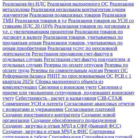
Реализация без НДС
Реализация малоценного ОС
Реализация
металлолома
Реализация нескольким контрагентам одним
документом
Реализация подакцизных товаров
Реализация
ТМЦ
Реализация товаров в у.е
Реализация товаров на УСН со
ставками НДС 20 (10)%
Реализация товаров по договорам в
у.е. с увеличивающим процентом
Реализация товаров по
договору в валюте
Реализация товаров, учитываемых по
продажным ценам
Реализация товаров, учитываемых по
ценам приобретения
Реализация услуг по неосновной
деятельности
Регистрация продавцом счет-фактур в
отдельных случаях
Регистрация счет-фактур покупателем, в
отдельных случаях
Резервы по оплате отпусков
Резервы по
оплате труда
Резервы по сомнительным долгам
Ремонт ОС
Реформация баланса
РНПТ по прослеживаемым ОС
РСВ с 1
квартала 2025г
Сборка малоценного объекта из
комплектующих
Сведения о воинском учете
Сведения о
приеме или увольнении сотрудников, подлежащих воинскому
учету
Себестоимость - расчет и калькуляция
СЗВ-СТАЖ
Совмещение УСН и патента
Согласование авансовых отчетов
с возвратами и удержаниями
Согласование платежей
Создание иностранного контрагента
Создание новой
организации
Создание обособленного подразделения
Создание, загрузка и отзыв МЧД в СФР (бывший ФСС)
Создание, загрузка и отзыв МЧД в ФНС
Сортировка
сотрудников в табеле
Спецификация
Спецификация готовой