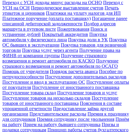
Переход с УСН доходы минус расходы на ОСНО
Переход с
УСН на ОСН
Периодическое выставление счетов
Печать
этикеток и ценников
Платежки на уплату налогов для ИП
Платежное поручение (оплата поставщику)
Погашение ранее
списанной дебиторской задолженности
Подбор адресов
маршрута в путевом листе
Пожертвования
Поиск и
устранение дублей
Покрытый аккредитив
Покупка
автомобиля у физического лица
Покупка доли в УК
Покупка
ОС бывших в эксплуатации
Покупка товаров для розничной
торговли
Покупка услуг через агента
Получение права на
ФИНВ от компании группы
Получение страхового
возмещения и ремонт автомобиля по КАСКО
Получение
страхового возмещения и ремонт автомобиля по ОСАГО
Помощь от учредителя
Порядок расчета аванса
Пособие по
нетрудоспособности
Поступление дополнительных расходов
Поступление и ввод в эксплуатацию ОС
Поступление оплаты
от покупателя
Поступление от иностранного поставщика
Поступление товара склад
Поступление товаров и услуг
Поступление товаров на несколько складов
Поступление
товаров от иностранного поставщика
Пояснения в составе
упрощенной отчетности
Предоставление займа другой
организации
Представительские расходы
Премия к празднику
для сотрудников
Премия сотруднику после увольнения
Приём
на работу
Прием на работу бывшего сотрудника
Призы и
подарки сотрудникам
Принцип работы счетов бухгалтерского