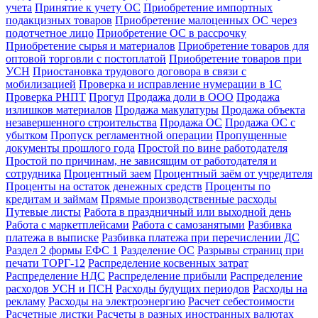
учета
Принятие к учету ОС
Приобретение импортных
подакцизных товаров
Приобретение малоценных ОС через
подотчетное лицо
Приобретение ОС в рассрочку
Приобретение сырья и материалов
Приобретение товаров для
оптовой торговли с постоплатой
Приобретение товаров при
УСН
Приостановка трудового договора в связи с
мобилизацией
Проверка и исправление нумерации в 1С
Проверка РНПТ
Прогул
Продажа доли в ООО
Продажа
излишков материалов
Продажа макулатуры
Продажа объекта
незавершенного строительства
Продажа ОС
Продажа ОС с
убытком
Пропуск регламентной операции
Пропущенные
документы прошлого года
Простой по вине работодателя
Простой по причинам, не зависящим от работодателя и
сотрудника
Процентный заем
Процентный заём от учредителя
Проценты на остаток денежных средств
Проценты по
кредитам и займам
Прямые производственные расходы
Путевые листы
Работа в праздничный или выходной день
Работа с маркетплейсами
Работа с самозанятыми
Разбивка
платежа в выписке
Разбивка платежа при перечислении ДС
Раздел 2 формы ЕФС 1
Разделение ОС
Разрывы страниц при
печати ТОРГ-12
Распределение косвенных затрат
Распределение НДС
Распределение прибыли
Распределение
расходов УСН и ПСН
Расходы будущих периодов
Расходы на
рекламу
Расходы на электроэнергию
Расчет себестоимости
Расчетные листки
Расчеты в разных иностранных валютах