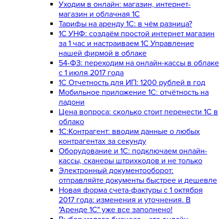
Уходим в онлайн: магазин, интернет-
магазин и облачная 1С
Тарифы на аренду 1С: в чём разница?
1С УНФ: создаём простой интернет магазин
за 1 час и настраиваем 1С Управление
нашей фирмой в облаке
54-ФЗ: переходим на онлайн-кассы в облаке
с 1 июля 2017 года
1С Отчетность для ИП: 1200 рублей в год
Мобильное приложение 1С: отчётность на
ладони
Цена вопроса: сколько стоит перенести 1С в
облако
1С:Контрагент: вводим данные о любых
контрагентах за секунду
Оборудование и 1С: подключаем онлайн-
кассы, сканеры штрихкодов и не только
Электронный документооборот:
отправляйте документы быстрее и дешевле
Новая форма счета-фактуры с 1 октября
2017 года: изменения и уточнения. В
"Аренде 1С" уже все заполнено!