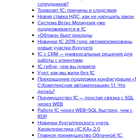
сотрудников?
Тормозит 1C: причины и следствия
Новая ставка НДС, как не нарушить закон
Система Ветис Меркурий уже
поддерживается в 1С
«Облака» бьют рекорды
Новинки 1С 2019 года: автоматизированы
новые участки бухучета
1С с CRM — универсальные решения для
работы с клиентами
1С гибче, чем вы думаете
Учет: как мы жили без 1С
Прекращение поддержки конфигурации «1
С:Комплексная автоматизация» 1.1. Что
делать?
Преимущество 1С — простая связка с SQL
через WEB
Работа 1С через WEB+SQL быстрее, чем с
RDP
Новинки бухгалтерского учета.
Характеристика «1С:КА» 2.0
Главное преимущество Облачной 1С: