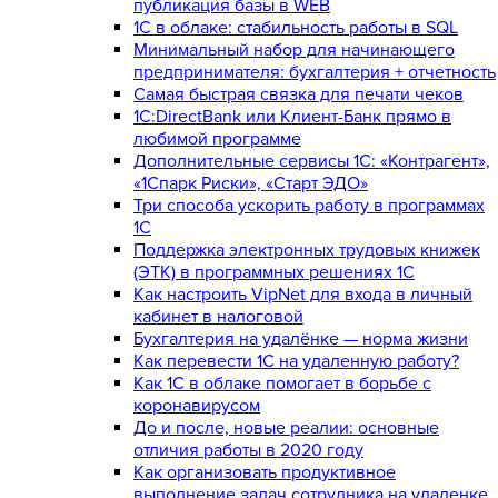
публикация базы в WEB
1С в облаке: стабильность работы в SQL
Минимальный набор для начинающего
предпринимателя: бухгалтерия + отчетность
Самая быстрая связка для печати чеков
1С:DirectBank или Клиент-Банк прямо в
любимой программе
Дополнительные сервисы 1С: «Контрагент»,
«1Спарк Риски», «Старт ЭДО»
Три способа ускорить работу в программах
1С
Поддержка электронных трудовых книжек
(ЭТК) в программных решениях 1С
Как настроить VipNet для входа в личный
кабинет в налоговой
Бухгалтерия на удалёнке — норма жизни
Как перевести 1С на удаленную работу?
Как 1С в облаке помогает в борьбе с
коронавирусом
До и после, новые реалии: основные
отличия работы в 2020 году
Как организовать продуктивное
выполнение задач сотрудника на удаленке