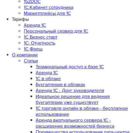
152DOC
1С:Кабинет сотрудника
Маркетплейсы для 1С
Тарифы
Аренда 1С
Персональный сервер для 1С
1С Бизнес старт
1С: Отчетность
1C Фреш
О компании
Статьи
Терминальный доступ к базе 1С
Аренда 1С
1С в облаке
Бухгалтерия в облаках
Аренда 1С - Друг руководителя
Идеальное решение для ведения
бухгалтерии уже существует
1С торговля онлайн в облаке - бесплатное
использование
Аренда виртуального сервера 1С -
расширение возможностей бизнеса
Преимущества использования дата-центра