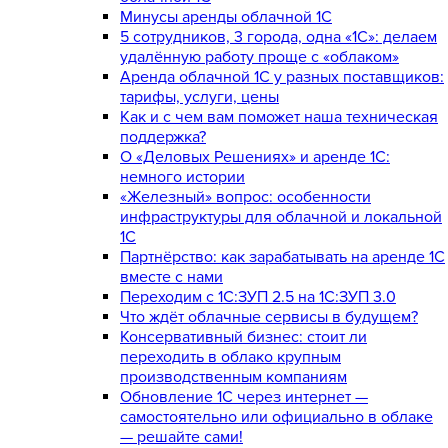
Минусы аренды облачной 1С
5 сотрудников, 3 города, одна «1С»: делаем
удалённую работу проще с «облаком»
Аренда облачной 1С у разных поставщиков:
тарифы, услуги, цены
Как и с чем вам поможет наша техническая
поддержка?
О «Деловых Решениях» и аренде 1С:
немного истории
«Железный» вопрос: особенности
инфраструктуры для облачной и локальной
1С
Партнёрство: как зарабатывать на аренде 1С
вместе с нами
Переходим с 1С:ЗУП 2.5 на 1С:ЗУП 3.0
Что ждёт облачные сервисы в будущем?
Консервативный бизнес: стоит ли
переходить в облако крупным
производственным компаниям
Обновление 1С через интернет —
самостоятельно или официально в облаке
— решайте сами!