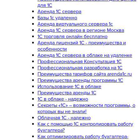
для 1С
Аренда 1С сервера
Базы 1с удаленно
Аренда виртуального сервера 1с
Аренда 1С сервера в регионе Москва
1С торговля онлайн бесплатно
Аренда лицензий 1С - преимущества и
особенности
Аренда 1С сервера в облаке на удаленке
Профессиональная Консультация 1С
Профессиональная разработка на 1С
Преимущества тарифов сайта arenda1c.ru
Преимущества аренды программы 1С
Использование 1С в облаке
Преимущества аренды 1С
1С в облаке - надежно
Секреты «1С» – возможности программы, о
которых вы не знали!
Облачная 1С - надежно
Как с помощью 1С контролировать работу
бухгалтера?
Как оптимизировать работу бухгалтера-