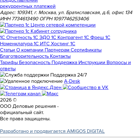
рекуррентных платежей
Адрес: 109341, г. Москва, ул. Братиславская, д.6, офис 134
ИНН 7734613490 ОГРН 1097746253406
1С Отчетность
1С ЭДО
1С Контрагент
1С Фреш
1С
Номенклатура
1С ИТС
Хостинг 1С
Статьи
О компании
Партнерам
Сертификаты
Благотворительность
Контакты
Тарифы
Безопасность
Поддержка
Инструкции
Вопросы и
ответы
Поддержка 24/7
A-Desk
2026 ©
ООО Деловые решения -
официальный сайт.
Все права защищены.
Разработано и продвигается AMIGOS DIGITAL