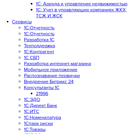
1С: Аренда и управление недвижимостью
1C: Учет в управляющих компаниях ЖКХ,
ТСЖ И ЖСК
Сервисы
1С:Отчетность
1С:Отчетность
Разработка 1С
Техподдержка
1С:Контрагент
1С СБП
Разработка интернет-магазина
Мобильное приложение
Распознавание первички
Внедрение Битрикс 24
Консультанты 1С
21996
1С:ЭДО
1С:Директ Банк
1С:ИТС
1С:Номенклатура
1Спарк риски
1С:Товары