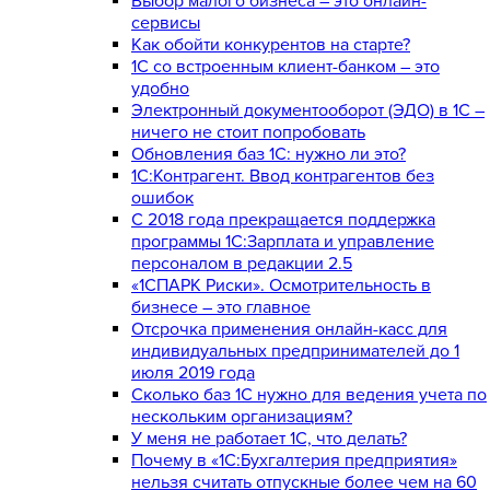
Выбор малого бизнеса – это онлайн-
сервисы
Как обойти конкурентов на старте?
1C со встроенным клиент-банком – это
удобно
Электронный документооборот (ЭДО) в 1С –
ничего не стоит попробовать
Обновления баз 1С: нужно ли это?
1С:Контрагент. Ввод контрагентов без
ошибок
С 2018 года прекращается поддержка
программы 1С:Зарплата и управление
персоналом в редакции 2.5
«1СПАРК Риски». Осмотрительность в
бизнесе – это главное
Отсрочка применения онлайн-касс для
индивидуальных предпринимателей до 1
июля 2019 года
Сколько баз 1C нужно для ведения учета по
нескольким организациям?
У меня не работает 1С, что делать?
Почему в «1С:Бухгалтерия предприятия»
нельзя считать отпускные более чем на 60