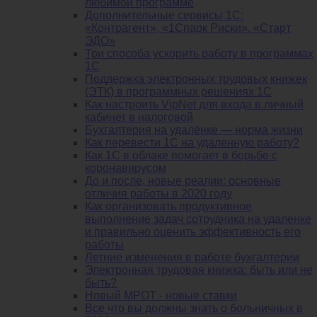
любимой программе
Дополнительные сервисы 1С:
«Контрагент», «1Спарк Риски», «Старт
ЭДО»
Три способа ускорить работу в программах
1С
Поддержка электронных трудовых книжек
(ЭТК) в программных решениях 1С
Как настроить VipNet для входа в личный
кабинет в налоговой
Бухгалтерия на удалёнке — норма жизни
Как перевести 1С на удаленную работу?
Как 1С в облаке помогает в борьбе с
коронавирусом
До и после, новые реалии: основные
отличия работы в 2020 году
Как организовать продуктивное
выполнение задач сотрудника на удаленке
и правильно оценить эффективность его
работы
Летние изменения в работе бухгалтерии
Электронная трудовая книжка: быть или не
быть?
Новый МРОТ - новые ставки
Все что вы должны знать о больничных в