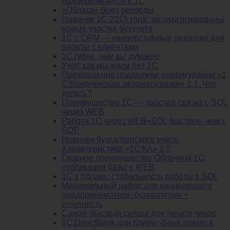
поддерживается в 1С
«Облака» бьют рекорды
Новинки 1С 2019 года: автоматизированы
новые участки бухучета
1С с CRM — универсальные решения для
работы с клиентами
1С гибче, чем вы думаете
Учет: как мы жили без 1С
Прекращение поддержки конфигурации «1
С:Комплексная автоматизация» 1.1. Что
делать?
Преимущество 1С — простая связка с SQL
через WEB
Работа 1С через WEB+SQL быстрее, чем с
RDP
Новинки бухгалтерского учета.
Характеристика «1С:КА» 2.0
Главное преимущество Облачной 1С:
публикация базы в WEB
1С в облаке: стабильность работы в SQL
Минимальный набор для начинающего
предпринимателя: бухгалтерия +
отчетность
Самая быстрая связка для печати чеков
1С:DirectBank или Клиент-Банк прямо в