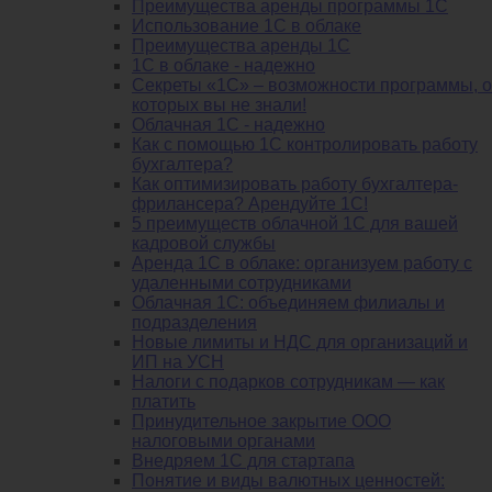
Преимущества аренды программы 1С
Использование 1С в облаке
Преимущества аренды 1С
1С в облаке - надежно
Секреты «1С» – возможности программы, о
которых вы не знали!
Облачная 1С - надежно
Как с помощью 1С контролировать работу
бухгалтера?
Как оптимизировать работу бухгалтера-
фрилансера? Арендуйте 1С!
5 преимуществ облачной 1С для вашей
кадровой службы
Аренда 1С в облаке: организуем работу с
удаленными сотрудниками
Облачная 1С: объединяем филиалы и
подразделения
Новые лимиты и НДС для организаций и
ИП на УСН
Налоги с подарков сотрудникам — как
платить
Принудительное закрытие ООО
налоговыми органами
Внедряем 1С для стартапа
Понятие и виды валютных ценностей: