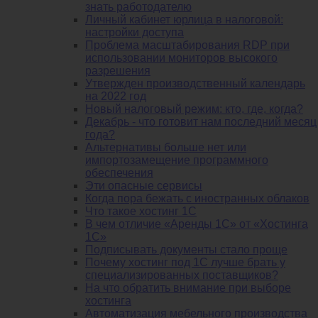
знать работодателю
Личный кабинет юрлица в налоговой:
настройки доступа
Проблема масштабирования RDP при
использовании мониторов высокого
разрешения
Утвержден производственный календарь
на 2022 год
Новый налоговый режим: кто, где, когда?
Декабрь - что готовит нам последний месяц
года?
Альтернативы больше нет или
импортозамещение программного
обеспечения
Эти опасные сервисы
Когда пора бежать с иностранных облаков
Что такое хостинг 1С
В чем отличие «Аренды 1С» от «Хостинга
1С»
Подписывать документы стало проще
Почему хостинг под 1С лучше брать у
специализированных поставщиков?
На что обратить внимание при выборе
хостинга
Автоматизация мебельного производства