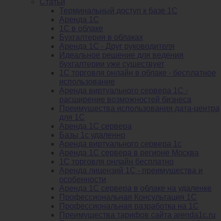
Статьи
Терминальный доступ к базе 1С
Аренда 1С
1С в облаке
Бухгалтерия в облаках
Аренда 1С - Друг руководителя
Идеальное решение для ведения
бухгалтерии уже существует
1С торговля онлайн в облаке - бесплатное
использование
Аренда виртуального сервера 1С -
расширение возможностей бизнеса
Преимущества использования дата-центра
для 1С
Аренда 1С сервера
Базы 1с удаленно
Аренда виртуального сервера 1с
Аренда 1С сервера в регионе Москва
1С торговля онлайн бесплатно
Аренда лицензий 1С - преимущества и
особенности
Аренда 1С сервера в облаке на удаленке
Профессиональная Консультация 1С
Профессиональная разработка на 1С
Преимущества тарифов сайта arenda1c.ru