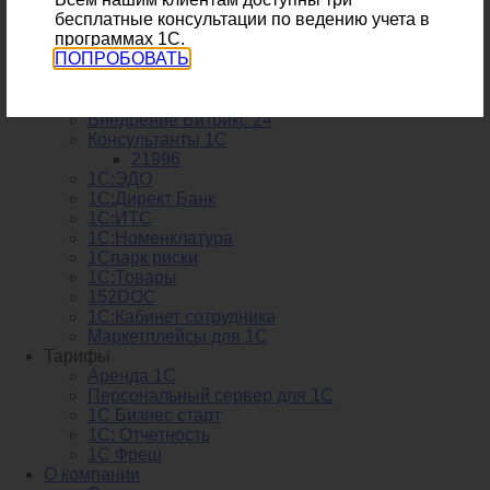
Техподдержка
бесплатные консультации по ведению учета в
1С:Контрагент
программах 1С.
1С СБП
ПОПРОБОВАТЬ
Разработка интернет-магазина
Мобильное приложение
Распознавание первички
Внедрение Битрикс 24
Консультанты 1С
21996
1С:ЭДО
1С:Директ Банк
1С:ИТС
1С:Номенклатура
1Спарк риски
1С:Товары
152DOC
1С:Кабинет сотрудника
Маркетплейсы для 1С
Тарифы
Аренда 1С
Персональный сервер для 1С
1С Бизнес старт
1С: Отчетность
1C Фреш
О компании