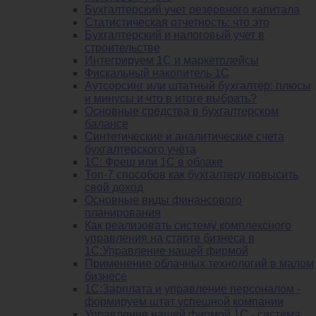
Бухгалтерский учет резервного капитала
Статистическая отчетность: что это
Бухгалтерский и налоговый учет в
строительстве
Интегрируем 1С и маркетплейсы
Фискальный накопитель 1С
Аутсорсинг или штатный бухгалтер: плюсы
и минусы и что в итоге выбрать?
Основные средства в бухгалтерском
балансе
Синтетические и аналитические счета
бухгалтерского учёта
1C: Фреш или 1С в облаке
Топ-7 способов как бухгалтеру повысить
свой доход
Основные виды финансового
планирования
Как реализовать систему комплексного
управления на старте бизнеса в
1С:Управление нашей фирмой
Применение облачных технологий в малом
бизнесе
1C:Зарплата и управление персоналом -
формируем штат успешной компании
Управление нашей фирмой 1C - система