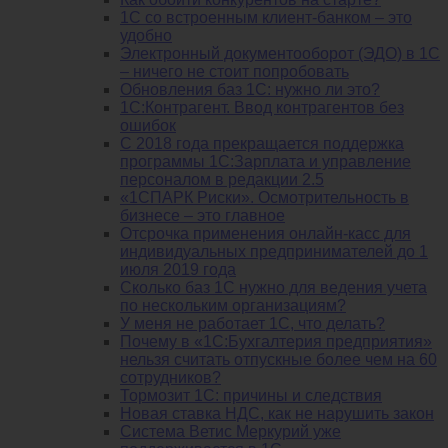
1C со встроенным клиент-банком – это
удобно
Электронный документооборот (ЭДО) в 1С
– ничего не стоит попробовать
Обновления баз 1С: нужно ли это?
1С:Контрагент. Ввод контрагентов без
ошибок
С 2018 года прекращается поддержка
программы 1С:Зарплата и управление
персоналом в редакции 2.5
«1СПАРК Риски». Осмотрительность в
бизнесе – это главное
Отсрочка применения онлайн-касс для
индивидуальных предпринимателей до 1
июля 2019 года
Сколько баз 1C нужно для ведения учета
по нескольким организациям?
У меня не работает 1С, что делать?
Почему в «1С:Бухгалтерия предприятия»
нельзя считать отпускные более чем на 60
сотрудников?
Тормозит 1C: причины и следствия
Новая ставка НДС, как не нарушить закон
Система Ветис Меркурий уже