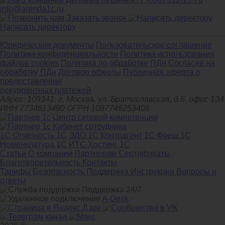
info@arenda1c.ru
Заказать звонок
Написать директору
Юридические документы
Пользовательское соглашение
Политика конфиденциальности
Политика использования
файлов cookies
Политика по обработке ПДн
Cогласие на
обработку ПДн
Договор оферты
Публичная оферта о
предоставлении
рекуррентных платежей
Адрес: 109341, г. Москва, ул. Братиславская, д.6, офис 134
ИНН 7734613490 ОГРН 1097746253406
1С Отчетность
1С ЭДО
1С Контрагент
1С Фреш
1С
Номенклатура
1С ИТС
Хостинг 1С
Статьи
О компании
Партнерам
Сертификаты
Благотворительность
Контакты
Тарифы
Безопасность
Поддержка
Инструкции
Вопросы и
ответы
Поддержка 24/7
A-Desk