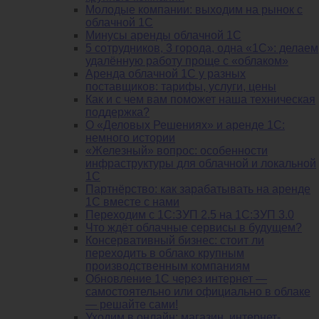
Молодые компании: выходим на рынок с
облачной 1С
Минусы аренды облачной 1С
5 сотрудников, 3 города, одна «1С»: делаем
удалённую работу проще с «облаком»
Аренда облачной 1С у разных
поставщиков: тарифы, услуги, цены
Как и с чем вам поможет наша техническая
поддержка?
О «Деловых Решениях» и аренде 1С:
немного истории
«Железный» вопрос: особенности
инфраструктуры для облачной и локальной
1С
Партнёрство: как зарабатывать на аренде
1С вместе с нами
Переходим с 1С:ЗУП 2.5 на 1С:ЗУП 3.0
Что ждёт облачные сервисы в будущем?
Консервативный бизнес: стоит ли
переходить в облако крупным
производственным компаниям
Обновление 1С через интернет —
самостоятельно или официально в облаке
— решайте сами!
Уходим в онлайн: магазин, интернет-