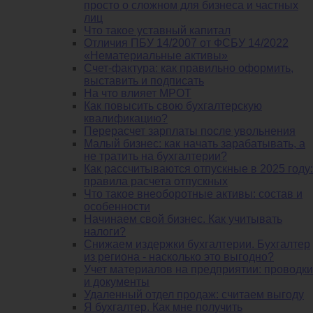
просто о сложном для бизнеса и частных
лиц
Что такое уставный капитал
Отличия ПБУ 14/2007 от ФСБУ 14/2022
«Нематериальные активы»
Счет-фактура: как правильно оформить,
выставить и подписать
На что влияет МРОТ
Как повысить свою бухгалтерскую
квалификацию?
Перерасчет зарплаты после увольнения
Малый бизнес: как начать зарабатывать, а
не тратить на бухгалтерии?
Как рассчитываются отпускные в 2025 году:
правила расчета отпускных
Что такое внеоборотные активы: состав и
особенности
Начинаем свой бизнес. Как учитывать
налоги?
Снижаем издержки бухгалтерии. Бухгалтер
из региона - насколько это выгодно?
Учет материалов на предприятии: проводки
и документы
Удаленный отдел продаж: считаем выгоду
Я бухгалтер. Как мне получить