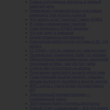
Самые популярные вопросы в первый
рабочий день
Очередная «головная боль» или новые
реквизиты для уплаты налогов
Что делать если "проспал" смену ЕНВД
И снова о маркировке товаров
Срок перехода с ЕНВД продлен
Что нас ждет в феврале
Зачем проверять контрагента
Нарушение целостности системы в 1С, что
делать
1С Fresh – что за «зверь» и с чем его едят
Техническая поддержка: робот vs человек
Обязательная маркировка воды, молочной
продукции и пива - как обстоят дела
Список дел бухгалтера на апрель
Получение налогового вычета упростили
Туристический кешбэк продлят, семьям с
детьми выплатят пособия и многое другое
ФНС сняла с учета более полумиллиона
ИП
Электронный документооборот –
современный тренд
ЭЦП можно будет получить бесплатно
Новый отчет о вакцинации – все что нужно