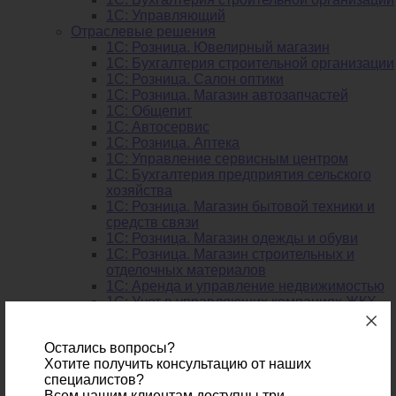
1С: Управляющий
Отраслевые решения
1С: Розница. Ювелирный магазин
1С: Бухгалтерия строительной организации
1С: Розница. Салон оптики
1С: Розница. Магазин автозапчастей
1C: Общепит
1С: Автосервис
1С: Розница. Аптека
1С: Управление сервисным центром
1С: Бухгалтерия предприятия сельского
хозяйства
1С: Розница. Магазин бытовой техники и
средств связи
1С: Розница. Магазин одежды и обуви
1С: Розница. Магазин строительных и
отделочных материалов
1С: Аренда и управление недвижимостью
1C: Учет в управляющих компаниях ЖКХ,
ТСЖ И ЖСК
Сервисы
Остались вопросы?
1С:Отчетность
Хотите получить консультацию от наших
1С:Отчетность
специалистов?
Разработка 1С
Всем нашим клиентам доступны три