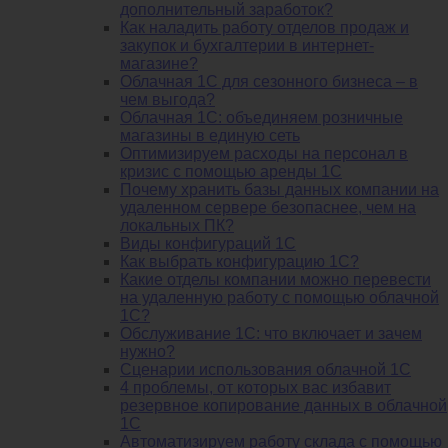
дополнительный заработок?
Как наладить работу отделов продаж и
закупок и бухгалтерии в интернет-
магазине?
Облачная 1С для сезонного бизнеса – в
чем выгода?
Облачная 1С: объединяем розничные
магазины в единую сеть
Оптимизируем расходы на персонал в
кризис с помощью аренды 1С
Почему хранить базы данных компании на
удаленном сервере безопаснее, чем на
локальных ПК?
Виды конфигураций 1С
Как выбрать конфигурацию 1С?
Какие отделы компании можно перевести
на удаленную работу с помощью облачной
1С?
Обслуживание 1С: что включает и зачем
нужно?
Сценарии использования облачной 1С
4 проблемы, от которых вас избавит
резервное копирование данных в облачной
1С
Автоматизируем работу склада с помощью