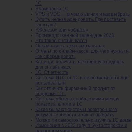
1С
Блокировка 1С
VPS и VDS — в чем отличия и как выбрать
Купить нельзя арендовать. Где поставить
запятую?
«Железо» или «облако»
Производственный календарь 2023
Что такое онлайн-касса
Онлайн-касса для самозанятых
Отчеты по онлайн-кассе: для чего нужны и
как сформировать
Как и где получить электронную подпись
для онлайн-касс
1С: Отчетность
Система ИТС от 1С и ее возможности для
пользователя
Как отличить фирменный продукт от
подделки - 1С
Система обмена сообщениями между
пользователями в 1С
Какие бывают системы электронного
документооборота и как их выбрать
Можно ли самостоятельно изучить 1С дома
Изменения в 2023 году в бухгалтерском и
налоговом учете