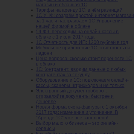
магазин и облачная 1С
Тарифы на аренду 1С: в чём разница?
1С УНФ: создаём простой интернет магазин
за 1 час и настраиваем 1С Управление
нашей фирмой в облаке
54-ФЗ: переходим на онлайн-кассы в
облаке с 1 июля 2017 года
1С Отчетность для ИП: 1200 рублей в год
Мобильное приложение 1С: отчётность на
ладони
Цена вопроса: сколько стоит перенести 1С
в облако
1С:Контрагент: вводим данные о любых
контрагентах за секунду
Оборудование и 1С: подключаем онлайн-
кассы, сканеры штрихкодов и не только
Электронный документооборот:
отправляйте документы быстрее и
дешевле
Новая форма счета-фактуры с 1 октября
2017 года: изменения и уточнения. В
"Аренде 1С" уже все заполнено!
Выбор малого бизнеса – это онлайн-
сервисы
Как обойти конкурентов на старте?