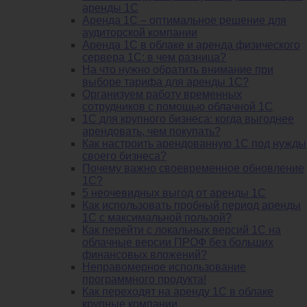
аренды 1С
Аренда 1С – оптимальное решение для
аудиторской компании
Аренда 1С в облаке и аренда физического
сервера 1С: в чем разница?
На что нужно обратить внимание при
выборе тарифа для аренды 1С?
Организуем работу временных
сотрудников с помощью облачной 1С
1С для крупного бизнеса: когда выгоднее
арендовать, чем покупать?
Как настроить арендованную 1С под нужды
своего бизнеса?
Почему важно своевременное обновление
1С?
5 неочевидных выгод от аренды 1С
Как использовать пробный период аренды
1С с максимальной пользой?
Как перейти с локальных версий 1С на
облачные версии ПРОФ без больших
финансовых вложений?
Неправомерное использование
программного продукта!
Как переходят на аренду 1С в облаке
крупные компании