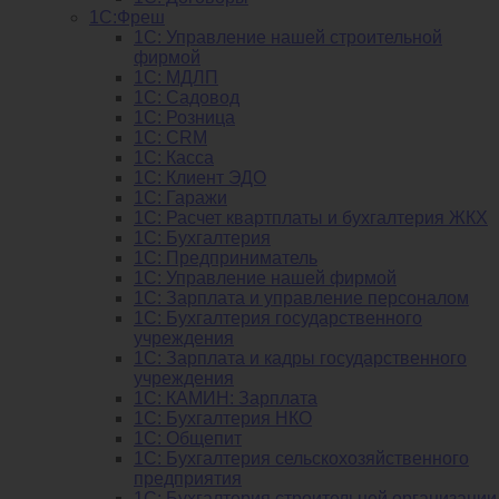
1С:Фреш
1С: Управление нашей строительной
фирмой
1С: МДЛП
1С: Садовод
1С: Розница
1C: CRM
1C: Касса
1С: Клиент ЭДО
1С: Гаражи
1C: Расчет квартплаты и бухгалтерия ЖКХ
1C: Бухгалтерия
1C: Предприниматель
1C: Управление нашей фирмой
1C: Зарплата и управление персоналом
1C: Бухгалтерия государственного
учреждения
1C: Зарплата и кадры государственного
учреждения
1C: КАМИН: Зарплата
1C: Бухгалтерия НКО
1С: Общепит
1С: Бухгалтерия сельскохозяйст­венного
предприятия
1С: Бухгалтерия строительной организации