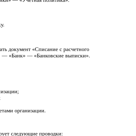
у.
ать документ «Списание с расчетного
са» — «Банк» — «Банковские выписки».
низации;
;
етами организации.
рует следующие проводки: