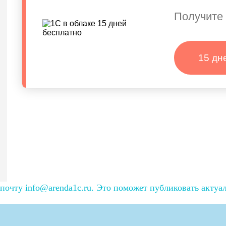
Получите 
15 дн
очту info@arenda1c.ru. Это поможет публиковать актуа