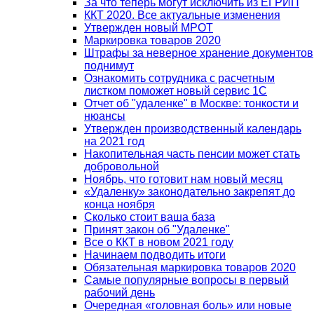
За что теперь могут исключить из ЕГРИП
ККТ 2020. Все актуальные изменения
Утвержден новый МРОТ
Маркировка товаров 2020
Штрафы за неверное хранение документов
поднимут
Ознакомить сотрудника с расчетным
листком поможет новый сервис 1С
Отчет об "удаленке" в Москве: тонкости и
нюансы
Утвержден производственный календарь
на 2021 год
Накопительная часть пенсии может стать
добровольной
Ноябрь, что готовит нам новый месяц
«Удаленку» законодательно закрепят до
конца ноября
Сколько стоит ваша база
Принят закон об "Удаленке"
Все о ККТ в новом 2021 году
Начинаем подводить итоги
Обязательная маркировка товаров 2020
Самые популярные вопросы в первый
рабочий день
Очередная «головная боль» или новые