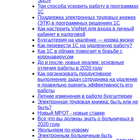
ЭДО»
Три способа ускорить работу в программах
1С
Поддержка электронных трудовых книжек
(ЭТК) в программных решениях 1С
Как настроить VipNet для входа в личный
кабинет в налоговой
Бухгалтерия на удалёнке — норма жизни
Как перевести 1С на удаленную работу?
Как 1С в облаке помогает в борьбе с
коронавирусом
До и после, новые реалии: основные
отличия работы в 2020 году
Как организовать продуктивное
выполнение задач сотрудника на удаленке
и правильно оценить эффективность его
работы
Летние изменения в работе бухгалтерии
Электронная трудовая книжка: быть или не
быть?
Новый МРОТ - новые ставки
Все что вы должны знать о больничных в
2020 году
Увольняем по-новому
Электронным больничным быть