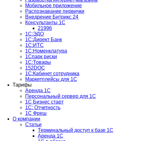
Мобильное приложение
Распознавание первички
Внедрение Битрикс 24
Консультанты 1С
21996
1С:ЭДО
1С:Директ Банк
1С:ИТС
1С:Номенклатура
1Спарк риски
1С:Товары
152DOC
1С:Кабинет сотрудника
Маркетплейсы для 1С
Тарифы
Аренда 1С
Персональный сервер для 1С
1С Бизнес старт
1С: Отчетность
1C Фреш
О компании
Статьи
Терминальный доступ к базе 1С
Аренда 1С