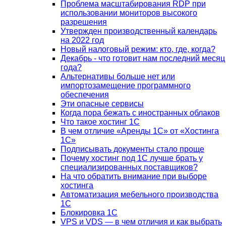
Проблема масштабирования RDP при
использовании мониторов высокого
разрешения
Утвержден производственный календарь
на 2022 год
Новый налоговый режим: кто, где, когда?
Декабрь - что готовит нам последний месяц
года?
Альтернативы больше нет или
импортозамещение программного
обеспечения
Эти опасные сервисы
Когда пора бежать с иностранных облаков
Что такое хостинг 1С
В чем отличие «Аренды 1С» от «Хостинга
1С»
Подписывать документы стало проще
Почему хостинг под 1С лучше брать у
специализированных поставщиков?
На что обратить внимание при выборе
хостинга
Автоматизация мебельного производства
1С
Блокировка 1С
VPS и VDS — в чем отличия и как выбрать