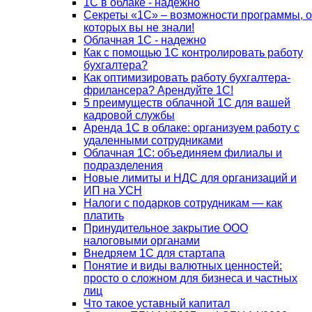
1С в облаке - надежно
Секреты «1С» – возможности программы, о
которых вы не знали!
Облачная 1С - надежно
Как с помощью 1С контролировать работу
бухгалтера?
Как оптимизировать работу бухгалтера-
фрилансера? Арендуйте 1С!
5 преимуществ облачной 1С для вашей
кадровой службы
Аренда 1С в облаке: организуем работу с
удаленными сотрудниками
Облачная 1С: объединяем филиалы и
подразделения
Новые лимиты и НДС для организаций и
ИП на УСН
Налоги с подарков сотрудникам — как
платить
Принудительное закрытие ООО
налоговыми органами
Внедряем 1С для стартапа
Понятие и виды валютных ценностей:
просто о сложном для бизнеса и частных
лиц
Что такое уставный капитал