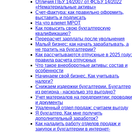
Отличия ПБУ 14/2007 от ФСБУ 14/2022
«Нематериальные активы»
Счет-фактура: как правильно оформить,
выставить и подписать
На что влияет МРОТ
Как повысить свою бухгалтерскую
квалификацию?
Перерасчет зарплаты после увольнения
Малый бизнес: как начать зарабатывать, а
не тратить на бухгалтерии?
Как рассчитываются отпускные в 2025 году:
правила расчета отпускных
Что такое внеоборотные активы: состав и
особенности
Начинаем свой бизнес. Как учитывать
налоги?
Снижаем издержки бухгалтерии. Бухгалтер
из региона - насколько это выгодно?
Учет материалов на предприятии: проводки
и документы
Удаленный отдел продаж: считаем выгоду
Я бухгалтер. Как мне получить
дополнительный заработок?
Как наладить работу отделов продаж и
закупок и бухгалтерии в интернет-