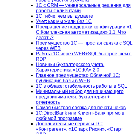
1С с CRM — универсальные решения для
работы с клиентами
1С гибче, чем вы думаете
Учет: как мы жили без 1С
Прекращение поддержки конфигурации «1
С:Комплексная автоматизация» 1.1. Что
делать?
Преимущество 1С — простая связка с SQL
через WEB
Работа 1С через WEB+SQL быстрее, чем с
RDP
Новинки бухгалтерского учета.
Характеристика «1С:КА» 2.0
Главное преимущество Облачной 1С:
публикация базы в WEB
1С в облаке: стабильность работы в SQL
Минимальный набор для начинающего
предпринимателя: бухгалтерия +
отчетность
Самая быстрая связка для печати чеков
1С:DirectBank или Клиент-Банк прямо в
любимой программе
Дополнительные сервисы 1С:
«Контрагент», «1Спарк Риски», «Старт