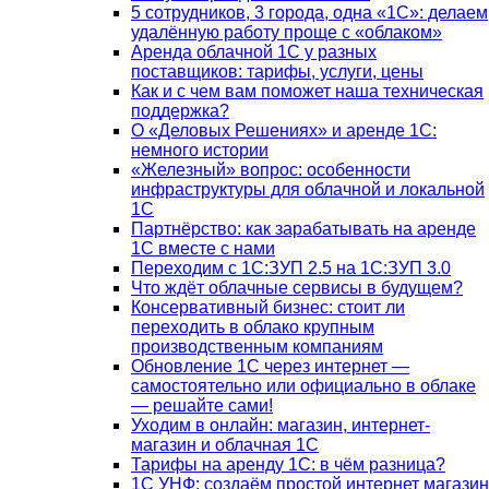
5 сотрудников, 3 города, одна «1С»: делаем
удалённую работу проще с «облаком»
Аренда облачной 1С у разных
поставщиков: тарифы, услуги, цены
Как и с чем вам поможет наша техническая
поддержка?
О «Деловых Решениях» и аренде 1С:
немного истории
«Железный» вопрос: особенности
инфраструктуры для облачной и локальной
1С
Партнёрство: как зарабатывать на аренде
1С вместе с нами
Переходим с 1С:ЗУП 2.5 на 1С:ЗУП 3.0
Что ждёт облачные сервисы в будущем?
Консервативный бизнес: стоит ли
переходить в облако крупным
производственным компаниям
Обновление 1С через интернет —
самостоятельно или официально в облаке
— решайте сами!
Уходим в онлайн: магазин, интернет-
магазин и облачная 1С
Тарифы на аренду 1С: в чём разница?
1С УНФ: создаём простой интернет магазин