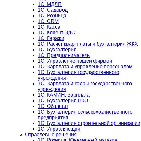
1С: МДЛП
1С: Садовод
1С: Розница
1C: CRM
1C: Касса
1С: Клиент ЭДО
1С: Гаражи
1C: Расчет квартплаты и бухгалтерия ЖКХ
1C: Бухгалтерия
1C: Предприниматель
1C: Управление нашей фирмой
1C: Зарплата и управление персоналом
1C: Бухгалтерия государственного
учреждения
1C: Зарплата и кадры государственного
учреждения
1C: КАМИН: Зарплата
1C: Бухгалтерия НКО
1С: Общепит
1С: Бухгалтерия сельскохозяйст­венного
предприятия
1С: Бухгалтерия строительной организации
1С: Управляющий
Отраслевые решения
1С: Розница. Ювелирный магазин