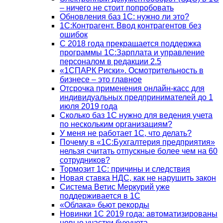
– ничего не стоит попробовать
Обновления баз 1С: нужно ли это?
1С:Контрагент. Ввод контрагентов без
ошибок
С 2018 года прекращается поддержка
программы 1С:Зарплата и управление
персоналом в редакции 2.5
«1СПАРК Риски». Осмотрительность в
бизнесе – это главное
Отсрочка применения онлайн-касс для
индивидуальных предпринимателей до 1
июля 2019 года
Сколько баз 1C нужно для ведения учета
по нескольким организациям?
У меня не работает 1С, что делать?
Почему в «1С:Бухгалтерия предприятия»
нельзя считать отпускные более чем на 60
сотрудников?
Тормозит 1C: причины и следствия
Новая ставка НДС, как не нарушить закон
Система Ветис Меркурий уже
поддерживается в 1С
«Облака» бьют рекорды
Новинки 1С 2019 года: автоматизированы
новые участки бухучета