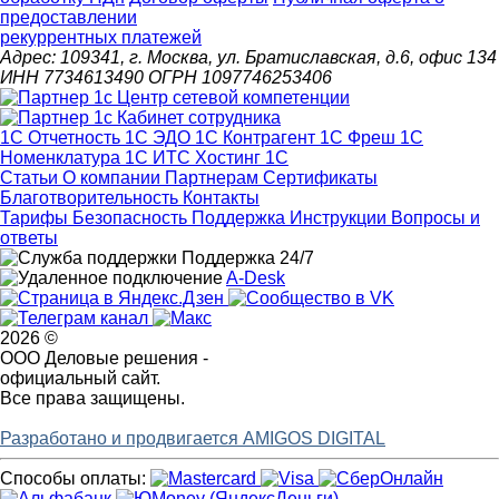
предоставлении
рекуррентных платежей
Адрес: 109341, г. Москва, ул. Братиславская, д.6, офис 134
ИНН 7734613490 ОГРН 1097746253406
1С Отчетность
1С ЭДО
1С Контрагент
1С Фреш
1С
Номенклатура
1С ИТС
Хостинг 1С
Статьи
О компании
Партнерам
Сертификаты
Благотворительность
Контакты
Тарифы
Безопасность
Поддержка
Инструкции
Вопросы и
ответы
Поддержка 24/7
A-Desk
2026 ©
ООО Деловые решения -
официальный сайт.
Все права защищены.
Разработано и продвигается AMIGOS DIGITAL
Способы оплаты: