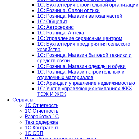
1С: Бухгалтерия строительной организации
1С: Розница. Салон оптики
1С: Розница. Магазин автозапчастей
1C: Общепит
1С: Автосервис
1С: Розница. Аптека
1С: Управление сервисным центром
1С: Бухгалтерия предприятия сельского
хозяйства
1С: Розница. Магазин бытовой техники и
средств связи
1С: Розница. Магазин одежды и обуви
1С: Розница. Магазин строительных и
отделочных материалов
1С: Аренда и управление недвижимостью
1C: Учет в управляющих компаниях ЖКХ,
ТСЖ И ЖСК
Сервисы
1С:Отчетность
1С:Отчетность
Разработка 1С
Техподдержка
1С:Контрагент
1С СБП
Разработка интернет-магазина