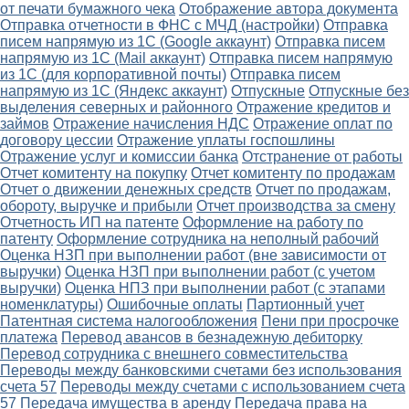
от печати бумажного чека
Отображение автора документа
Отправка отчетности в ФНС с МЧД (настройки)
Отправка
писем напрямую из 1С (Google аккаунт)
Отправка писем
напрямую из 1С (Mail аккаунт)
Отправка писем напрямую
из 1С (для корпоративной почты)
Отправка писем
напрямую из 1С (Яндекс аккаунт)
Отпускные
Отпускные без
выделения северных и районного
Отражение кредитов и
займов
Отражение начисления НДС
Отражение оплат по
договору цессии
Отражение уплаты госпошлины
Отражение услуг и комиссии банка
Отстранение от работы
Отчет комитенту на покупку
Отчет комитенту по продажам
Отчет о движении денежных средств
Отчет по продажам,
обороту, выручке и прибыли
Отчет производства за смену
Отчетность ИП на патенте
Оформление на работу по
патенту
Оформление сотрудника на неполный рабочий
Оценка НЗП при выполнении работ (вне зависимости от
выручки)
Оценка НЗП при выполнении работ (с учетом
выручки)
Оценка НПЗ при выполнении работ (с этапами
номенклатуры)
Ошибочные оплаты
Партионный учет
Патентная система налогообложения
Пени при просрочке
платежа
Перевод авансов в безнадежную дебиторку
Перевод сотрудника с внешнего совместительства
Переводы между банковскими счетами без использования
счета 57
Переводы между счетами с использованием счета
57
Передача имущества в аренду
Передача права на