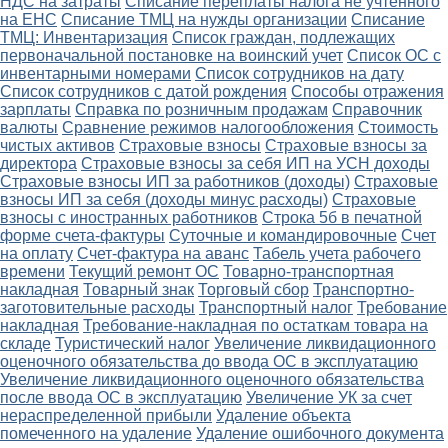
НДС на затраты
Списание переплаты налога не учтенного
на ЕНС
Списание ТМЦ на нужды организации
Списание
ТМЦ: Инвентаризация
Список граждан, подлежащих
первоначальной постановке на воинский учет
Список ОС с
инвентарными номерами
Список сотрудников на дату
Список сотрудников с датой рождения
Способы отражения
зарплаты
Справка по розничным продажам
Справочник
валюты
Сравнение режимов налогообложения
Стоимость
чистых активов
Страховые взносы
Страховые взносы за
директора
Страховые взносы за себя ИП на УСН доходы
Страховые взносы ИП за работников (доходы)
Страховые
взносы ИП за себя (доходы минус расходы)
Страховые
взносы с иностранных работников
Строка 5б в печатной
форме счета-фактуры
Суточные и командировочные
Счет
на оплату
Счет-фактура на аванс
Табель учета рабочего
времени
Текущий ремонт ОС
Товарно-транспортная
накладная
Товарный знак
Торговый сбор
Транспортно-
заготовительные расходы
Транспортный налог
Требование
накладная
Требование-накладная по остаткам товара на
складе
Туристический налог
Увеличение ликвидационного
оценочного обязательства до ввода ОС в эксплуатацию
Увеличение ликвидационного оценочного обязательства
после ввода ОС в эксплуатацию
Увеличение УК за счет
нераспределенной прибыли
Удаление объекта
помеченного на удаление
Удаление ошибочного документа