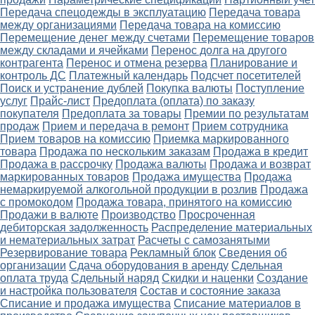
Передача спецодежды в эксплуатацию
Передача товара
между организациями
Передача товара на комиссию
Перемещение денег между счетами
Перемещение товаров
между складами и ячейками
Перенос долга на другого
контрагента
Перенос и отмена резерва
Планирование и
контроль ДС
Платежный календарь
Подсчет посетителей
Поиск и устранение дублей
Покупка валюты
Поступление
услуг
Прайс-лист
Предоплата (оплата) по заказу
покупателя
Предоплата за товары
Премии по результатам
продаж
Прием и передача в ремонт
Прием сотрудника
Прием товаров на комиссию
Приемка маркированного
товара
Продажа по нескольким заказам
Продажа в кредит
Продажа в рассрочку
Продажа валюты
Продажа и возврат
маркированных товаров
Продажа имущества
Продажа
немаркируемой алкогольной продукции в розлив
Продажа
с промокодом
Продажа товара, принятого на комиссию
Продажи в валюте
Производство
Просроченная
дебиторская задолженность
Распределение материальных
и нематериальных затрат
Расчеты с самозанятыми
Резервирование товара
Рекламный блок
Сведения об
организации
Сдача оборудования в аренду
Сдельная
оплата труда
Сдельный наряд
Скидки и наценки
Создание
и настройка пользователя
Состав и состояние заказа
Списание и продажа имущества
Списание материалов в