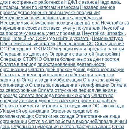
для иностранных работников
НДФЛ с аванса
Недоимка,
штрафы, пени по налогам и взносам
Незавершенное
производство (оценка при выпуске продукции)
Неотделимые улучшения в учете арендодателя
Неотделимые улучшения позиция арендатора
Неустойка за
нарушение сроков поставки, учет у покупателя
Неустойка
за просрочку аванса, учет у продавца
Неустойки, штрафы,
пени
Новый код СФР (где найти и указать)
Номенклатура
Обеспечительный платеж
Обесценение ОС
Объединение
ОС
Овердрафт
ОКТМО
Операции купли-продажи валюты
Операции по депозиту
Операции с валютой (настройки)
Операция СТОРНО
Оплата больничных за дни простоя
Оплата в период приостановления деятельности
организации
Оплата дней прохождения диспансеризации
Оплата за время приостановки работы при задержки
зарплаты
Оплата за дни мобилизации
Оплата за другую
организацию
Оплата за повышение квалификации
Оплата
за сверхурочные
Оплата отпуска на период лечения и
проезда
Оплата периода военных сборов
Оплата по
среднему в командировке в месяце приема на работу
Оплата стоимости питания за сотрудников
ОС как вклад в
УК другой организации
Основное средство из
комплектующих
Остатки на складе
Ответственные лица
организации
Отгул в счет работы в выходной/праздничный
день
Отдельная нумерация счетов-фактур на аванс
Отказ