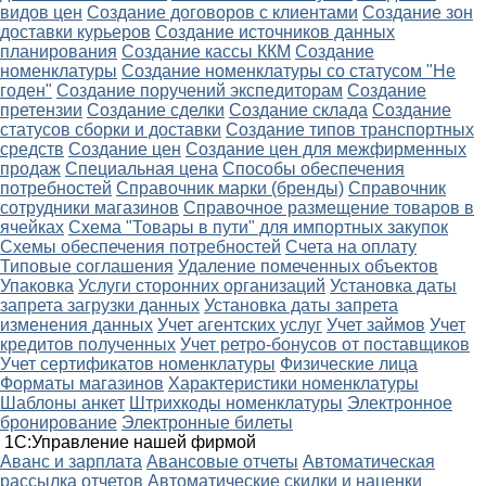
видов цен
Создание договоров с клиентами
Создание зон
доставки курьеров
Создание источников данных
планирования
Создание кассы ККМ
Создание
номенклатуры
Создание номенклатуры со статусом "Не
годен"
Создание поручений экспедиторам
Создание
претензии
Создание сделки
Создание склада
Создание
статусов сборки и доставки
Создание типов транспортных
средств
Создание цен
Создание цен для межфирменных
продаж
Специальная цена
Способы обеспечения
потребностей
Справочник марки (бренды)
Справочник
сотрудники магазинов
Справочное размещение товаров в
ячейках
Схема "Товары в пути" для импортных закупок
Схемы обеспечения потребностей
Счета на оплату
Типовые соглашения
Удаление помеченных объектов
Упаковка
Услуги сторонних организаций
Установка даты
запрета загрузки данных
Установка даты запрета
изменения данных
Учет агентских услуг
Учет займов
Учет
кредитов полученных
Учет ретро-бонусов от поставщиков
Учет сертификатов номенклатуры
Физические лица
Форматы магазинов
Характеристики номенклатуры
Шаблоны анкет
Штрихкоды номенклатуры
Электронное
бронирование
Электронные билеты
1С:Управление нашей фирмой
Аванс и зарплата
Авансовые отчеты
Автоматическая
рассылка отчетов
Автоматические скидки и наценки