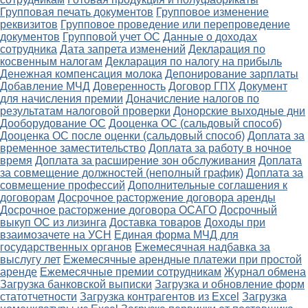
Групповая печать документов
Групповое изменение
реквизитов
Групповое проведение или перепроведение
документов
Групповой учет ОС
Данные о доходах
сотрудника
Дата запрета изменений
Декларация по
косвенным налогам
Декларация по налогу на прибыль
Денежная компенсация молока
Депонирование зарплаты
Добавление МЧД
Доверенность
Договор ГПХ
Документ
для начисления премии
Доначисление налогов по
результатам налоговой проверки
Донорские выходные дни
Дооборудование ОС
Дооценка ОС (сальдовый способ)
Дооценка ОС после оценки (сальдовый способ)
Доплата за
временное заместительство
Доплата за работу в ночное
время
Доплата за расширение зон обслуживания
Доплата
за совмещение должностей (неполный график)
Доплата за
совмещение профессий
Дополнительные соглашения к
договорам
Досрочное расторжение договора аренды
Досрочное расторжение договора ОСАГО
Досрочный
выкуп ОС из лизинга
Доставка товаров
Доходы при
взаимозачете на УСН
Единая форма МЧД для
государственных органов
Ежемесячная надбавка за
выслугу лет
Ежемесячные арендные платежи при простой
аренде
Ежемесячные премии сотрудникам
Журнал обмена
Загрузка банковской выписки
Загрузка и обновление форм
статотчетности
Загрузка контрагентов из Excel
Загрузка