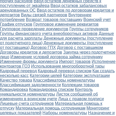
прочих расходов
Ввод остатков денежных средств к
поступлению от эквайера
Ввод остатков забалансовых
арендованных ОС
Ввод остатков по договорам кредитов и
депозитов
Виды связей партнеров
Внутреннее
потребление
Возврат товаров поставщику
Воинский учет
График отпусков
Групповое изменение реквизитов
Групповое проведение документов
Группы сотрудников
Группы финансового учета внеоборотных активов
Данные
для расчета зарплаты
Денежные документы (поступление
от подотчетного лица)
Денежные документы (поступление
от поставщика)
Договор ГПХ
Договор с поставщиком
Договоры кредитов и депозитов
Закупка через подотчетное
лицо
Изменение условий договора займа сотруднику
Изменение формы документа
Импорт товаров
Исполнение
контрактов ГОЗ
Использование многооборотной тары
Кадровый перевод
Кадровый перевод списком
Как создать
несколько касс
Категории целей
Категории эксплуатации
Качество товара
Классификаторы номенклатуры
Классификация задолженности
Коллекции товаров
Командировка
Командировка списком
Контроль
уникальности номенклатуры
Листок сообщений об
изменениях в воинском учете
Лица с правом подписи
Лицевые счета сотрудников
Материальная помощь к
отпуску
Материальная помощь сотрудникам
Мониторинг
целевых показателей
Наборы номенклатуры
Назначение и