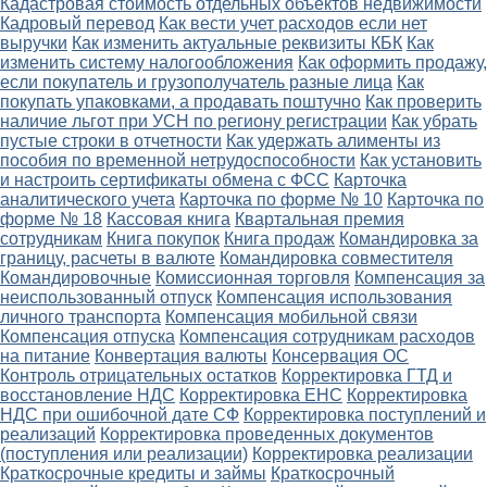
Кадастровая стоимость отдельных объектов недвижимости
Кадровый перевод
Как вести учет расходов если нет
выручки
Как изменить актуальные реквизиты КБК
Как
изменить систему налогообложения
Как оформить продажу,
если покупатель и грузополучатель разные лица
Как
покупать упаковками, а продавать поштучно
Как проверить
наличие льгот при УСН по региону регистрации
Как убрать
пустые строки в отчетности
Как удержать алименты из
пособия по временной нетрудоспособности
Как установить
и настроить сертификаты обмена с ФСС
Карточка
аналитического учета
Карточка по форме № 10
Карточка по
форме № 18
Кассовая книга
Квартальная премия
сотрудникам
Книга покупок
Книга продаж
Командировка за
границу, расчеты в валюте
Командировка совместителя
Командировочные
Комиссионная торговля
Компенсация за
неиспользованный отпуск
Компенсация использования
личного транспорта
Компенсация мобильной связи
Компенсация отпуска
Компенсация сотрудникам расходов
на питание
Конвертация валюты
Консервация ОС
Контроль отрицательных остатков
Корректировка ГТД и
восстановление НДС
Корректировка ЕНС
Корректировка
НДС при ошибочной дате СФ
Корректировка поступлений и
реализаций
Корректировка проведенных документов
(поступления или реализации)
Корректировка реализации
Краткосрочные кредиты и займы
Краткосрочный