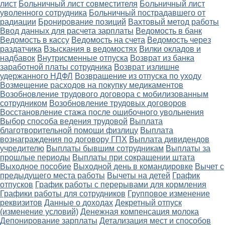
лист
Больничный лист совместителя
Больничный лист
уволенного сотрудника
Больничный пострадавшего от
радиации
Бронирование позиций
Вахтовый метод работы
Ввод данных для расчета зарплаты
Ведомость в банк
Ведомость в кассу
Ведомость на счета
Ведомость через
раздатчика
Взыскания в ведомостях
Вилки окладов и
надбавок
Внутрисменные отпуска
Возврат из банка
заработной платы сотрудника
Возврат излишне
удержанного НДФЛ
Возвращение из отпуска по уходу
Возмещение расходов на покупку медикаментов
Возобновление трудового договора с мобилизованным
сотрудником
Возобновление трудовых договоров
Восстановление стажа после ошибочного увольнения
Выбор способа ведения трудовой
Выплата
благотворительной помощи физлицу
Выплата
вознаграждения по договору ГПХ
Выплата дивидендов
учредителю
Выплаты бывшим сотрудникам
Выплаты за
прошлые периоды
Выплаты при сокращении штата
Выходное пособие
Выходной день в командировке
Вычет с
предыдущего места работы
Вычеты на детей
График
отпусков
График работы с перерывами для кормления
Графики работы для сотрудников
Групповое изменение
реквизитов
Данные о доходах
Декретный отпуск
(изменение условий)
Денежная компенсация молока
Депонирование зарплаты
Детализация мест и способов