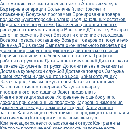
Автоматическое выставление счетов
Агентские услуги
Бартерные операции
Больничный лист (расчет и
отражение)
Бонусная программа
Бронирование товара
под заказ
Бухгалтерский баланс
Ввод начальных остатков
Виды заказов покупателя
Включение дополнительных
расходов в стоимость товара
Внесение ДС в кассу
Возврат
денег на расчетный счет
Возврат и списание спецодежды
Возврат товара поставщику
Возврат товаров от покупателя
Выемка ДС из кассы
Выплата окончательного расчета при
увольнении
Выпуск продукции из давальческого сырья
Горячие клавиши в рабочем месте кассира
Графики
работы сотрудников
Дата запрета изменений
Дата отгрузки
в заказе
Документы отгрузки
Дополнительные реквизиты
Доставка курьерской службой
Доставка товаров
Загрузка
номенклатуры и документов из Excel
Займ сотруднику
Заказ-наряд
Заказы покупателей
Заказы поставщику
Закрытие отчетного периода
Закупка товара у
иностранного поставщика
Зачет предоплаты
Инвентаризация запасов
Исправление ошибок учета
доходов при смешанных продажах
Кадровые изменения
(изменение оклада, должности, отдела)
Калькуляция
заказов
Калькуляция себестоимости продукции (плановая и
фактическая)
Категории и типы номенклатуры
Компенсация за неиспользованный отпуск
Контрагенты
Контроль просроченной кредиторской задолженности