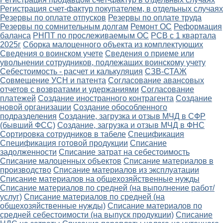
Регистрация счет-фактур покупателем, в отдельных случаях
Резервы по оплате отпусков
Резервы по оплате труда
Резервы по сомнительным долгам
Ремонт ОС
Реформация
баланса
РНПТ по прослеживаемым ОС
РСВ с 1 квартала
2025г
Сборка малоценного объекта из комплектующих
Сведения о воинском учете
Сведения о приеме или
увольнении сотрудников, подлежащих воинскому учету
Себестоимость - расчет и калькуляция
СЗВ-СТАЖ
Совмещение УСН и патента
Согласование авансовых
отчетов с возвратами и удержаниями
Согласование
платежей
Создание иностранного контрагента
Создание
новой организации
Создание обособленного
подразделения
Создание, загрузка и отзыв МЧД в СФР
(бывший ФСС)
Создание, загрузка и отзыв МЧД в ФНС
Сортировка сотрудников в табеле
Спецификация
Спецификация готовой продукции
Списание
задолженности
Списание затрат на себестоимость
Списание малоценных объектов
Списание материалов в
производство
Списание материалов из эксплуатации
Списание материалов на общехозяйственные нужды
Списание материалов по средней (на выполнение работ/
услуг)
Списание материалов по средней (на
общехозяйственные нужды)
Списание материалов по
средней себестоимости (на выпуск продукции)
Списание