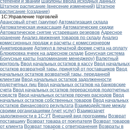
степеней и званий
Шаблоны ввода исходных данных
Штатное расписание (внесение изменений)
Штатное
расписание (создание)
1С:Управление торговлей
Авансовый отчет (закупки)
Автоматизация склада
Автоматическая инкассация
Автоматические скидки
Автоматическое снятие устаревших резервов
Адресное
хранение
Анализ движения товаров по складу
Анализ
комиссионных продаж и расчеты с комиссионером
Анкетирование
Артикул в печатной форме счета на оплату
Блокировка ячеек на адресном складе
Бонусная система
Бонусные карты (напоминание менеджеру)
Валютный
контроль
Ввод начальных остатков в кассу
Ввод начальных
остатков возвратной тары, принятой от поставщиков
Ввод
начальных остатков возвратной тары, переданной
клиентам
Ввод начальных остатков задолженности
подотчетных лиц
Ввод начальных остатков на банковские
счета
Ввод начальных остатков перерасходов подотчетных
средств
Ввод начальных остатков прочих расходов
Ввод
начальных остатков собственных товаров
Ввод начальных
остатков финансового результата
Взаимодействие между
своими организациями (учет услуг)
Взаимозачет
задолженности в 1С:УТ
Внешний вид программы
Возврат
поставщику
Возврат товара от покупателя
Возврат товаров
от клиента
Возврат товаров с ответхранения
Возвраты в