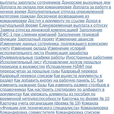
выплаты зарплаты сотрудников
Донорские выходные дни
Доплата до оклада при командировке
Доплата за работу в
ночное время
Дополнительные отпуска определенной
категории граждан
Досрочное возвращение из
командировки
Доступ к документу по ссылке
Доход в
натуральной форме
Единовременная выплата к отпуску
Замена отпуска денежной компенсацией
Заполнение
ЕФС-1 при слиянии компаний
Заполнение трудовой
функции
Зарплатный проект
Изменение авансов
Изменение данных сотрудника, подлежащего воинскому
учету
Изменение оклада
Изменение условий
исполнительного листа
Индексация заработка
Индивидуальные графики работы
Иностранные работники
Исполнительный лист
Исправление долгов прошлых
периодов в ведомостях
Исправление НДФЛ при
перерасчетах за прошлые годы
Кадровый перевод
Кадровый перевод списком
Как вынести документы в
раздел
Как добавить кнопку на рабочую панель 1С
Как
изменить название базы
Как изменить размер столбцов в
справочниках
Как настроить сортировку по алфавиту в
документах
Как удержать алименты из пособия по
временной нетрудоспособности
Карточка по форме № 10
Карточка учета организации (форма № 18)
Команда
«Функции для технического специалиста»
Командировка
Командировка совместителя
Командировка списком