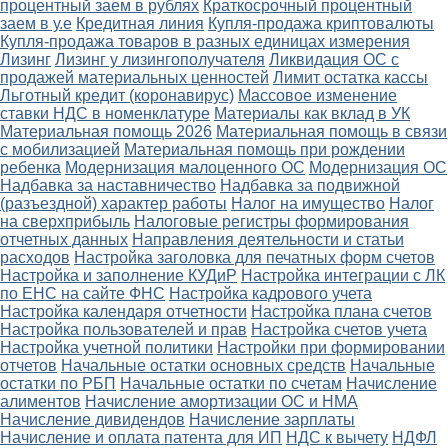
процентный заем в рублях
Краткосрочный процентный
заем в у.е
Кредитная линия
Купля-продажа криптовалюты
Купля-продажа товаров в разных единицах измерения
Лизинг
Лизинг у лизингополучателя
Ликвидация ОС с
продажей материальных ценностей
Лимит остатка кассы
Льготный кредит (коронавирус)
Массовое изменение
ставки НДС в номенклатуре
Материалы как вклад в УК
Материальная помощь 2026
Материальная помощь в связи
с мобилизацией
Материальная помощь при рождении
ребенка
Модернизация малоценного ОС
Модернизация ОС
Надбавка за наставничество
Надбавка за подвижной
(разъездной) характер работы
Налог на имущество
Налог
на сверхприбыль
Налоговые регистры формирования
отчетных данных
Направления деятельности и статьи
расходов
Настройка заголовка для печатных форм счетов
Настройка и заполнение КУДиР
Настройка интеграции с ЛК
по ЕНС на сайте ФНС
Настройка кадрового учета
Настройка календаря отчетности
Настройка плана счетов
Настройка пользователей и прав
Настройка счетов учета
Настройка учетной политики
Настройки при формировании
отчетов
Начальные остатки основных средств
Начальные
остатки по РБП
Начальные остатки по счетам
Начисление
алиментов
Начисление амортизации ОС и НМА
Начисление дивидендов
Начисление зарплаты
Начисление и оплата патента для ИП
НДС к вычету
НДФЛ