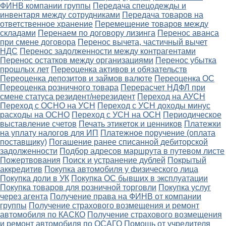
ФИНВ компании группы
Передача спецодежды и
инвентаря между сотрудниками
Передача товаров на
ответственное хранение
Перемещение товаров между
складами
Перенаем по договору лизинга
Перенос аванса
при смене договора
Перенос вычета, частичный вычет
НДС
Перенос задолженности между контрагентами
Перенос остатков между организациями
Перенос убытка
прошлых лет
Переоценка активов и обязательств
Переоценка депозитов и займов валюте
Переоценка ОС
Переоценка розничного товара
Перерасчет НДФЛ при
смене статуса резидент/нерезидент
Переход на АУСН
Переход с ОСНО на УСН
Переход с УСН доходы минус
расходы на ОСНО
Переход с УСН на ОСН
Периодическое
выставление счетов
Печать этикеток и ценников
Платежки
на уплату налогов для ИП
Платежное поручение (оплата
поставщику)
Погашение ранее списанной дебиторской
задолженности
Подбор адресов маршрута в путевом листе
Пожертвования
Поиск и устранение дублей
Покрытый
аккредитив
Покупка автомобиля у физического лица
Покупка доли в УК
Покупка ОС бывших в эксплуатации
Покупка товаров для розничной торговли
Покупка услуг
через агента
Получение права на ФИНВ от компании
группы
Получение страхового возмещения и ремонт
автомобиля по КАСКО
Получение страхового возмещения
и ремонт автомобиля по ОСАГО
Помощь от учредителя