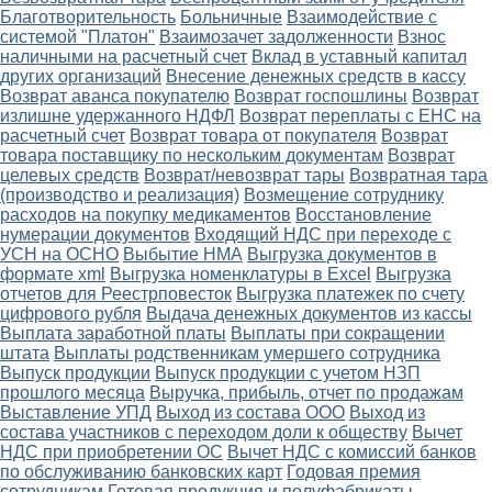
Благотворительность
Больничные
Взаимодействие с
системой "Платон"
Взаимозачет задолженности
Взнос
наличными на расчетный счет
Вклад в уставный капитал
других организаций
Внесение денежных средств в кассу
Возврат аванса покупателю
Возврат госпошлины
Возврат
излишне удержанного НДФЛ
Возврат переплаты с ЕНС на
расчетный счет
Возврат товара от покупателя
Возврат
товара поставщику по нескольким документам
Возврат
целевых средств
Возврат/невозврат тары
Возвратная тара
(производство и реализация)
Возмещение сотруднику
расходов на покупку медикаментов
Восстановление
нумерации документов
Входящий НДС при переходе с
УСН на ОСНО
Выбытие НМА
Выгрузка документов в
формате xml
Выгрузка номенклатуры в Excel
Выгрузка
отчетов для Реестрповесток
Выгрузка платежек по счету
цифрового рубля
Выдача денежных документов из кассы
Выплата заработной платы
Выплаты при сокращении
штата
Выплаты родственникам умершего сотрудника
Выпуск продукции
Выпуск продукции с учетом НЗП
прошлого месяца
Выручка, прибыль, отчет по продажам
Выставление УПД
Выход из состава ООО
Выход из
состава участников с переходом доли к обществу
Вычет
НДС при приобретении ОС
Вычет НДС с комиссий банков
по обслуживанию банковских карт
Годовая премия
сотрудникам
Готовая продукция и полуфабрикаты