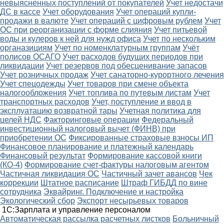
невыясненных поступлений от покупателей
Учет недостачи
ДС в кассе
Учет оборудования
Учет операций купли-
продажи в валюте
Учет операций с цифровым рублем
Учет
ОС при реорганизации с форме слияния
Учет питьевой
воды и кулеров к ней для нужд офиса
Учет по нескольким
органазициям
Учет по номенклатурным группам
Учёт
полисов ОСАГО
Учет расходов будущих периодов при
ликвидации
Учет резервов под обесценивание запасов
Учет розничных продаж
Учет санаторно-курортного лечения
Учет спецодежды
Учет товаров при смене объекта
налогообложения
Учет топлива по путевым листам
Учет
транспортных расходов
Учет, поступление и ввод в
эксплуатацию возвратной тары
Учетная политика для
целей НДС
Факторинговые операции
Федеральный
инвестиционный налоговый вычет (ФИНВ) при
приобретении ОС
Фиксированные страховые взносы ИП
Финансовое планирование и платежный календарь
Финансовый результат
Формирование кассовой книги
(КО-4)
Формирование счет-фактуры налоговым агентом
Частичная ликвидация ОС
Частичный зачет авансов
Чек
коррекции
Штатное расписание
Штраф ГИБДД по вине
сотрудника
Эквайринг. Подключение и настройка
Экологический сбор
Экспорт несырьевых товаров
1С:Зарплата и управление персоналом
Автоматическая рассылка расчетных листков
Больничный