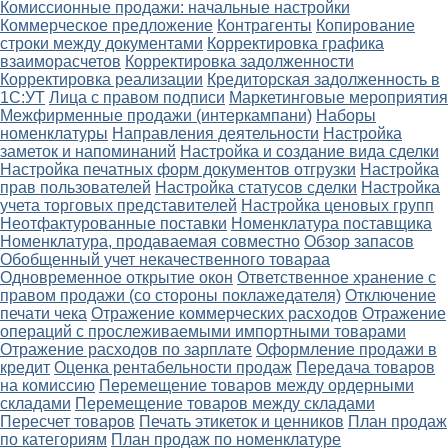
Комиссионные продажи: начальные настройки
Коммерческое предложение
Контрагенты
Копирование
строки между документами
Корректировка графика
взаиморасчетов
Корректировка задолженности
Корректировка реализации
Кредиторская задолженность в
1С:УТ
Лица с правом подписи
Маркетинговые мероприятия
Межфирменные продажи (интеркампани)
Наборы
номенклатуры
Направления деятельности
Настройка
заметок и напоминаний
Настройка и создание вида сделки
Настройка печатных форм документов отгрузки
Настройка
прав пользователей
Настройка статусов сделки
Настройка
учета торговых представителей
Настройка ценовых групп
Неотфактурованные поставки
Номенклатура поставщика
Номенклатура, продаваемая совместно
Обзор запасов
Обобщенный учет некачественного товараа
Одновременное открытие окон
Ответственное хранение с
правом продажи (со стороны поклажедателя)
Отключение
печати чека
Отражение коммерческих расходов
Отражение
операций с прослеживаемыми импортными товарами
Отражение расходов по зарплате
Оформление продажи в
кредит
Оценка рентабельности продаж
Передача товаров
на комиссию
Перемещение товаров между ордерными
складами
Перемещение товаров между складами
Пересчет товаров
Печать этикеток и ценников
План продаж
по категориям
План продаж по номенклатуре