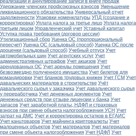
реализации и аннулирование записи в книге продаж
Удержание членских профсоюзных взносов
Уменьшение
ликвидационного обязательства
Универсальный отчет
задолженности
Упаковки номенклатуры
УПД (создание и
корректировка)
Уплата налога за третье лицо
Уплата налога
третьим лицом
Управленческий учет
Уставный капитал
Уступка права требования (договор цессии)
Утилизационный сбор
Уценка ОС (пропорциональный
пересчет)
Уценка ОС (сальдовый способ)
Уценка ОС после
дооценки (сальдовый способ)
Учебный отпуск
Учет
автомобильных шин
Учет агентских услуг
Учет
административных штрафов
Учет акцизов
Учет
арендованных ОС
Учет аренды помещения
Учет
безвозмездно полученного имущества
Учет билетов для
командировки
Учет бланков трудовых книжек
Учет ГСМ
Учет
давальческих материалов в строительстве
Учёт
давальческого сырья у заказчика
Учет давальческого сырья
у переработчика
Учет денежных документов
Учет
денежных средств при отзыве лицензии у банка
Учет
запасов
Учет заработной платы, НДФЛ и страховых
взносов при смене объекта налогообложения УСН
Учет
затрат на ДМС
Учет и корректировка остатков в ЕГАИС
Учет канцтоваров
Учет майнинга криптовалюты
Учет
малоценных объектов
Учет материалов
Учет материалов
при смене объекта налогообложения
Учет НДФЛ
Учет