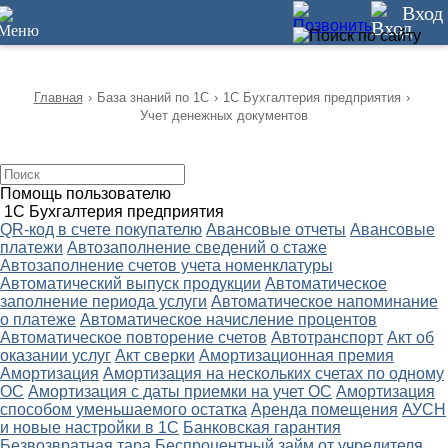
12
Вход
Главная
›
База знаний по 1С
›
1С Бухгалтерия предприятия
›
Учет денежных документов
Помощь пользователю
1С Бухгалтерия предприятия
QR-код в счете покупателю
Авансовые отчеты
Авансовые
платежи
Автозаполнение сведений о стаже
Автозаполнение счетов учета номенклатуры
Автоматический выпуск продукции
Автоматическое
заполнение периода услуги
Автоматическое напоминание
о платеже
Автоматическое начисление процентов
Автоматическое повторение счетов
Автотранспорт
Акт об
оказании услуг
Акт сверки
Амортизационная премия
Амортизация
Амортизация на нескольких счетах по одному
ОС
Амортизация с даты приемки на учет ОС
Амортизация
способом уменьшаемого остатка
Аренда помещения
АУСН
и новые настройки в 1С
Банковская гарантия
Безвозвратная тара
Беспроцентный займ от учредителя