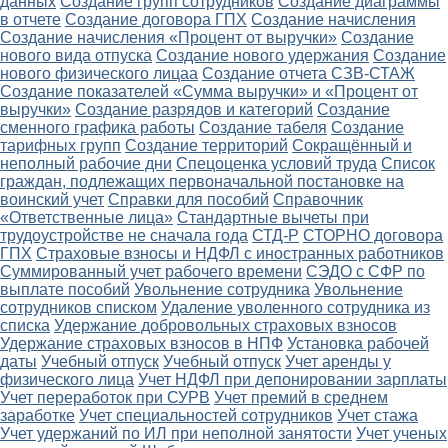
данных
Создание групп сотрудников
Создание диаграммы
в отчете
Создание договора ГПХ
Создание начисления
Создание начисления «Процент от выручки»
Создание
нового вида отпуска
Создание нового удержания
Создание
нового физического лицаа
Создание отчета СЗВ-СТАЖ
Создание показателей «Сумма выручки» и «Процент от
выручки»
Создание разрядов и категорий
Создание
сменного графика работы
Создание табеля
Создание
тарифных групп
Создание территорий
Сокращённый и
неполный рабочие дни
Спецоценка условий труда
Список
граждан, подлежащих первоначальной постановке на
воинский учет
Справки для пособий
Справочник
«Ответственные лица»
Стандартные вычеты при
трудоустройстве не сначала года
СТД-Р
СТОРНО договора
ГПХ
Страховые взносы и НДФЛ с иностранных работников
Суммированный учет рабочего времени
СЭДО с СФР по
выплате пособий
Увольнение сотрудника
Увольнение
сотрудников списком
Удаление уволенного сотрудника из
списка
Удержание добровольных страховых взносов
Удержание страховых взносов в НПФ
Установка рабочей
даты
Учебный отпуск
Учебный отпуск
Учет аренды у
физического лица
Учет НДФЛ при депонировании зарплаты
Учет переработок при СУРВ
Учет премий в среднем
заработке
Учет специальностей сотрудников
Учет стажа
Учет удержаний по ИЛ при неполной занятости
Учет ученых