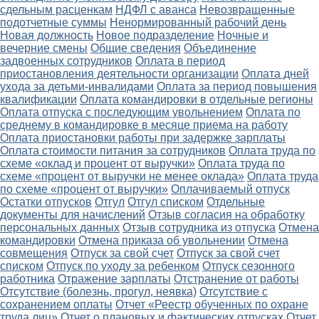
сдельным расценкам
НДФЛ с аванса
Невозвращенные
подотчетные суммы
Ненормированный рабочий день
Новая должность
Новое подразделение
Ночные и
вечерние смены
Общие сведения
Объединение
задвоенных сотрудников
Оплата в период
приостановления деятельности организации
Оплата дней
ухода за детьми-инвалидами
Оплата за период повышения
квалификации
Оплата командировки в отдельные регионы
Оплата отпуска с последующим увольнением
Оплата по
среднему в командировке в месяце приема на работу
Оплата приостановки работы при задержке зарплаты
Оплата стоимости питания за сотрудников
Оплата труда по
схеме «оклад и процент от выручки»
Оплата труда по
схеме «процент от выручки не менее оклада»
Оплата труда
по схеме «процент от выручки»
Оплачиваемый отпуск
Остатки отпусков
Отгул
Отгул списком
Отдельные
документы для начислений
Отзыв согласия на обработку
персональных данных
Отзыв сотрудника из отпуска
Отмена
командировки
Отмена приказа об увольнении
Отмена
совмещения
Отпуск за свой счет
Отпуск за свой счет
списком
Отпуск по уходу за ребенком
Отпуск сезонного
работника
Отражение зарплаты
Отстранение от работы
Отсутствие (болезнь, прогул, неявка)
Отсутствие с
сохранением оплаты
Отчет «Реестр обученных по охране
труда лиц»
Отчет о плановых и фактических отпусках
Отчет