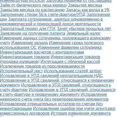
номенклатуры из Excel
Загрузка первички от поставщика
Займ от физического лица юрлицу
Закрытие месяца
Закрытие месяца по расписанию
Запасы как вклад в УК
Заполнение строки 5б в счете-фактуре/УПД
Заполнение
цен
Зарплата сотрудников, занятых одновременно в
некоммерческой и приносящей доход деятельности
Зарплатный проект для ГПХ
Зачет убытков прошлых лет
Заявление на получение патента
Земельный налог
Изменение данных сотрудника, подлежащего воинскому
учету
Изменение оклада
Изменение срока полезного
использования ОС
Изменение фамилии сотрудника
Инвентаризация расчетов с контрагентами
Инвентаризация товаров
Инвентаризация товаров
(продажа излишков)
Интеграция с облачной кассой
Исключение товаров из прослеживаемости
Исполнительный лист
Использование статей затрат
Исправление в УПД сведений неплательщиком НДС
Исправление в УПД сведений, относящихся к первичному
документу
Исправление в УПД сведений, относящихся к
счету-фактуре
Исправление в УПД сведений, относящихся
к счету-фактуре и первичному документу
Исправление
неверного счета учета без перепроведения документов
Исправление отрицательных остатков по счетам без
инвентаризации
Исправление ошибок при учете агентских/
комиссионных договоров
История изменения документа