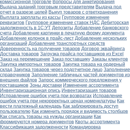
комиссионной торговле
Вопросы для анкетирования
Выдача заданий торговым представителям
Выдача под
отчет в разрезе целей
Выкуп товаров с ответхранения
Выплата зарплаты из кассы
Групповое изменение
реквизитов
Групповое изменение ставок НДС
Дебиторская
задолженность в 1С:УТ
Депозиты
Добавление банковского
счета
Добавление картинки в печатную форму документа
Добавление колонок в прайс-лист
Добавление нескольких
организаций
Добавление транспортных средств
Доверенность на получение товаров
Договор эквайринга
Доставка товаров
Загрузка прайса поставщиков из Excel
Заказ на перемещение
Заказ поставщику
Заказы клиентов
Закупка импортных товаров
Закупка товара на ордерный
склад
Закупка товаров через подотчетное лицо
Заполнение
справочников
Заполнение табличных частей документов из
внешних файлов
Запрос коммерческого предложения у
поставщиков
Зоны доставки
Изменение ассортимента
Инвентаризационная опись
Инвентаризация товаров
Исправление ошибок учета при возвратах
Исправление
ошибок учета при некорректных ценах номенклатуры
Как
вести платежный календарь
Как заблокировать доступ
пользователю
Как изменить порядок и видимость столбцов
Как списать товары на нужды организации
Как
формируются номера документов
Квоты ассортимента
Классификация задолженности
Командировка