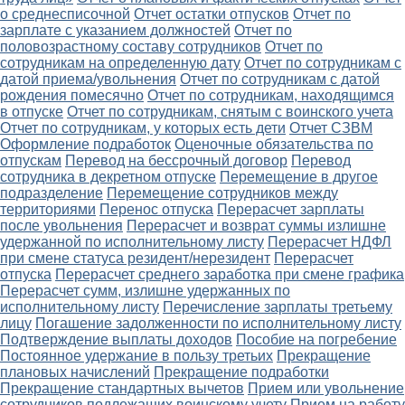
о среднесписочной
Отчет остатки отпусков
Отчет по
зарплате с указанием должностей
Отчет по
половозрастному составу сотрудников
Отчет по
сотрудникам на определенную дату
Отчет по сотрудникам с
датой приема/увольнения
Отчет по сотрудникам с датой
рождения помесячно
Отчет по сотрудникам, находящимся
в отпуске
Отчет по сотрудникам, снятым с воинского учета
Отчет по сотрудникам, у которых есть дети
Отчет СЗВМ
Оформление подработок
Оценочные обязательства по
отпускам
Перевод на бессрочный договор
Перевод
сотрудника в декретном отпуске
Перемещение в другое
подразделение
Перемещение сотрудников между
территориями
Перенос отпуска
Перерасчет зарплаты
после увольнения
Перерасчет и возврат суммы излишне
удержанной по исполнительному листу
Перерасчет НДФЛ
при смене статуса резидент/нерезидент
Перерасчет
отпуска
Перерасчет среднего заработка при смене графика
Перерасчет сумм, излишне удержанных по
исполнительному листу
Перечисление зарплаты третьему
лицу
Погашение задолженности по исполнительному листу
Подтверждение выплаты доходов
Пособие на погребение
Постоянное удержание в пользу третьих
Прекращение
плановых начислений
Прекращение подработки
Прекращение стандартных вычетов
Прием или увольнение
сотрудников подлежащих воинскому учету
Прием на работу