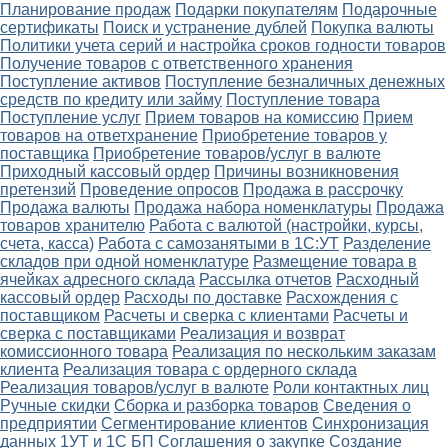
Планирование продаж
Подарки покупателям
Подарочные
сертификаты
Поиск и устранение дублей
Покупка валюты
Политики учета серий и настройка сроков годности товаров
Получение товаров с ответственного хранения
Поступление активов
Поступление безналичных денежных
средств по кредиту или займу
Поступление товара
Поступление услуг
Прием товаров на комиссию
Прием
товаров на ответхранение
Приобретение товаров у
поставщика
Приобретение товаров/услуг в валюте
Приходный кассовый ордер
Причины возникновения
претензий
Проведение опросов
Продажа в рассрочку
Продажа валюты
Продажа набора номенклатуры
Продажа
товаров хранителю
Работа с валютой (настройки, курсы,
счета, касса)
Работа с самозанятыми в 1С:УТ
Разделение
складов при одной номенклатуре
Размещение товара в
ячейках адресного склада
Рассылка отчетов
Расходный
кассовый ордер
Расходы по доставке
Расхождения с
поставщиком
Расчеты и сверка с клиентами
Расчеты и
сверка с поставщиками
Реализация и возврат
комиссионного товара
Реализация по нескольким заказам
клиента
Реализация товара с ордерного склада
Реализация товаров/услуг в валюте
Роли контактных лиц
Ручные скидки
Сборка и разборка товаров
Сведения о
предприятии
Сегментирование клиентов
Синхронизация
данных 1УТ и 1С БП
Соглашения о закупке
Создание