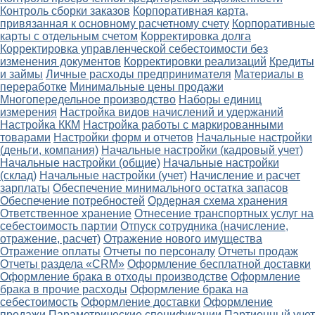
Контроль сборки заказов
Корпоративная карта,
привязанная к основному расчетному счету
Корпоративные
карты с отдельным счетом
Корректировка долга
Корректировка управленческой себестоимости без
изменения документов
Корректировки реализаций
Кредиты
и займы
Личные расходы предпринимателя
Материалы в
переработке
Минимальные цены продажи
Многопередельное производство
Наборы единиц
измерения
Настройка видов начислений и удержаний
Настройка ККМ
Настройка работы с маркированными
товарами
Настройки форм и отчетов
Начальные настройки
(деньги, компания)
Начальные настройки (кадровый учет)
Начальные настройки (общие)
Начальные настройки
(склад)
Начальные настройки (учет)
Начисление и расчет
зарплаты
Обеспечение минимального остатка запасов
Обеспечение потребностей
Ордерная схема хранения
Ответственное хранение
Отнесение транспортных услуг на
себестоимость партии
Отпуск сотрудника (начисление,
отражение, расчет)
Отражение нового имущества
Отражение оплаты
Отчеты по персоналу
Отчеты продаж
Отчеты раздела «CRM»
Оформление бесплатной доставки
Оформление брака в отходы производстве
Оформление
брака в прочие расходы
Оформление брака на
себестоимость
Оформление доставки
Оформление
продажи
Параметрические спецификации
Партионный учет