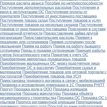
Порядок расчета аванса
Пособие по нетрудоспособности
Поступление дополнительных расходов
Поступление и
ввод в эксплуатацию ОС
Поступление оплаты от
покупателя
Поступление от иностранного поставщика
Поступление товара склад
Поступление товаров и услуг
Поступление товаров на несколько складов
Поступление
товаров от иностранного поставщика
Пояснения в составе
упрощенной отчетности
Предоставление займа другой
организации
Представительские расходы
Премия к
празднику для сотрудников
Премия сотруднику после
увольнения
Приём на работу
Прием на работу бывшего
сотрудника
Призы и подарки сотрудникам
Принцип работы
счетов бухгалтерского учета
Принятие к учету ОС
Приобретение импортных подакцизных товаров
Приобретение малоценных ОС через подотчетное лицо
Приобретение ОС в рассрочку
Приобретение сырья и
материалов
Приобретение товаров для оптовой торговли с
постоплатой
Приобретение товаров при УСН
Приостановка трудового договора в связи с мобилизацией
Проверка и исправление нумерации в 1С
Проверка РНПТ
Прогул
Продажа доли в ООО
Продажа излишков
материалов
Продажа макулатуры
Продажа объекта
незавершенного строительства
Продажа ОС
Продажа ОС с
убытком
Пропуск регламентной операции
Пропущенные
документы прошлого года
Простой по вине работодателя