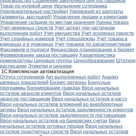
производство
Сравнение закупочных цен поставщиков
Товар по нулевой цене
Увольнение сотрудника
(предварительные настройки)
Удержания из зарплаты
(алименты, мат.ущерб)
Управление лидами и клиентами
Управление складом по местам хранения
Уценка товара
Учет денежных средств
Учет затрат при частичном
выполнении работ
Учет имущества
Учет основных средств
Учет серийных номеров
Учет спецодежды
Учет товара в
единицах и в упаковках
Учет товаров по характеристикам
Факсимиле и подписи
Финансовое планирование и бюджет
Формирование заказа поставщику
Характеристика
номенклатуры
Ценовые группы
Ценообразование
Штатное
расписание
Этикетки и ценники
1С:Комплексная автоматизация
Oтпуск сотрудников
Акт выполненных работ
Анализ
целевых показателей
Бизнес-регионы
Бонусные
программы
Бронирование граждан
Ввод начальных
остатков авансов клиентов
Ввод начальных остатков
авансов поставщикам
Ввод начальных остатков в кассу
Ввод начальных остатков вложений во внеоборотные
активы
Ввод начальных остатков задолженности клиентов
Ввод начальных остатков задолженности поставщикам
Ввод начальных остатков на банковских счетах
Ввод
начальных остатков оптовых продаж
Ввод начальных
остатков подотчетных средств
Ввод начальных остатков