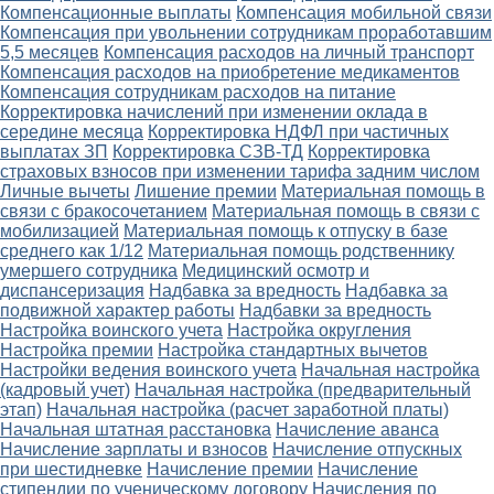
Компенсационные выплаты
Компенсация мобильной связи
Компенсация при увольнении сотрудникам проработавшим
5,5 месяцев
Компенсация расходов на личный транспорт
Компенсация расходов на приобретение медикаментов
Компенсация сотрудникам расходов на питание
Корректировка начислений при изменении оклада в
середине месяца
Корректировка НДФЛ при частичных
выплатах ЗП
Корректировка СЗВ-ТД
Корректировка
страховых взносов при изменении тарифа задним числом
Личные вычеты
Лишение премии
Материальная помощь в
связи с бракосочетанием
Материальная помощь в связи с
мобилизацией
Материальная помощь к отпуску в базе
среднего как 1/12
Материальная помощь родственнику
умершего сотрудника
Медицинский осмотр и
диспансеризация
Надбавка за вредность
Надбавка за
подвижной характер работы
Надбавки за вредность
Настройка воинского учета
Настройка округления
Настройка премии
Настройка стандартных вычетов
Настройки ведения воинского учета
Начальная настройка
(кадровый учет)
Начальная настройка (предварительный
этап)
Начальная настройка (расчет заработной платы)
Начальная штатная расстановка
Начисление аванса
Начисление зарплаты и взносов
Начисление отпускных
при шестидневке
Начисление премии
Начисление
стипендии по ученическому договору
Начисления по