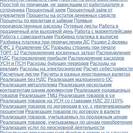
Простой по причинам, не зависящим от работодателя и
сотрудника
Процентный заем
Процентный заём от
учредителя
Проценты на остаток денежных средств
Проценты по кредитам и займам
Прямые
производственные расходы
Путевые листы
Работа в
праздничный или выходной день
Работа с маркетплейсами
Работа с самозанятыми
Разбивка платежа в выписке
Разбивка платежа при перечислении ДС
Раздел 2 формы
ЕФС 1
Разделение ОС
Разрывы страниц при печати
ТОРГ-12
Распределение косвенных затрат
Распределение
НДС
Распределение прибыли
Распределение расходов
УСН и ПСН
Расходы будущих периодов
Расходы на
рекламу
Расходы на электроэнергию
Расчет себестоимости
Расчетные листки
Расчеты в разных иностранных валютах
Реализация без НДС
Реализация малоценного ОС
Реализация металлолома
Реализация нескольким
контрагентам одним документом
Реализация подакцизных
товаров
Реализация ТМЦ
Реализация товаров в у.е
Реализация товаров на УСН со ставками НДС 20 (10)%
Реализация товаров по договорам в у.е. с увеличивающим
процентом
Реализация товаров по договору в валюте
Реализация товаров, учитываемых по продажным ценам
Реализация товаров, учитываемых по ценам приобретения
Реализация услуг по неосновной деятельности
Регистрация продавцом счет-фактур в отдельных случаях