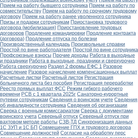
Прием на работу бывшего сотрудника
Прием на работу по
совместительству
Прием на работу по срочному трудовому
договору
Прием на работу ранее уволенного сотрудника
Призы и подарки сотрудникам
Приостановка трудового
договора (мобилизация)
Приостановление трудовых
договоров
Продление командировки
Продление контракта
(договора)
Продление отпуска по болезни
Производственный календарь
Произвольные справки
Простой по вине работодателя
Простой по вине сотрудника
Профсоюзные взносы
Прочие доходы
Работа в выходные
и праздники
Работа в выходные, праздники и сверхурочно
Работа сверхурочно
Раздел 2 формы ЕФС 1
Разовое
начисление
Разовое начисление компенсационных выплат
Расчетные листки
Расчетный листок
Регистрация
больничного листа без пособия
Регистрация переработки
Реестр прямых выплат ФСС
Режим гибкого рабочего
времени
РСВ с 1 квартала 2025г
Санаторно-курортные
путевки сотрудникам
Сведения о воинском учете
Сведения
об инвалидности сотрудника
Сведения об организации
Сверка с военным комиссариатом
Сверка с документами
воинского учета
Северный отпуск
Северный отпуск при
вахтовом методе работы
СЗВ-ТД
Синхронизация данных
1С ЗУП и 1С БП
Совмещение ГПХ и трудового договора
Совмещение должностей
Согласие на обработку перс