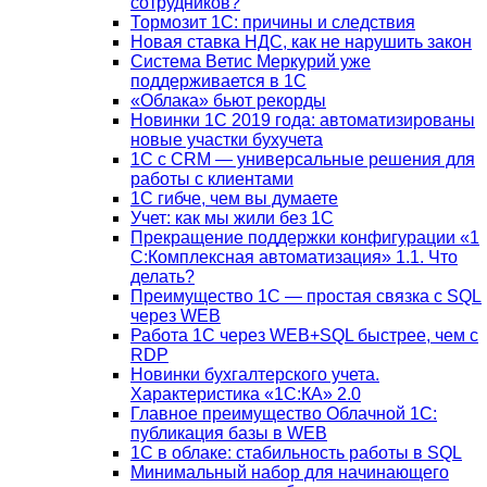
сотрудников?
Тормозит 1C: причины и следствия
Новая ставка НДС, как не нарушить закон
Система Ветис Меркурий уже
поддерживается в 1С
«Облака» бьют рекорды
Новинки 1С 2019 года: автоматизированы
новые участки бухучета
1С с CRM — универсальные решения для
работы с клиентами
1С гибче, чем вы думаете
Учет: как мы жили без 1С
Прекращение поддержки конфигурации «1
С:Комплексная автоматизация» 1.1. Что
делать?
Преимущество 1С — простая связка с SQL
через WEB
Работа 1С через WEB+SQL быстрее, чем с
RDP
Новинки бухгалтерского учета.
Характеристика «1С:КА» 2.0
Главное преимущество Облачной 1С:
публикация базы в WEB
1С в облаке: стабильность работы в SQL
Минимальный набор для начинающего