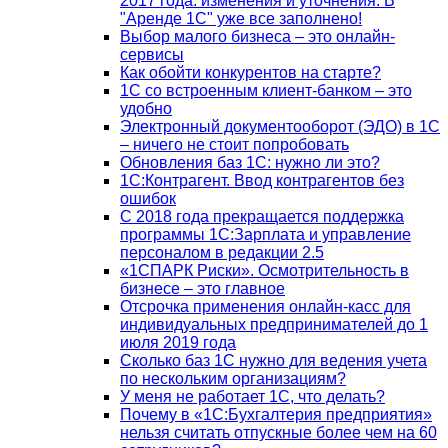
2017 года: изменения и уточнения. В
"Аренде 1С" уже все заполнено!
Выбор малого бизнеса – это онлайн-
сервисы
Как обойти конкурентов на старте?
1C со встроенным клиент-банком – это
удобно
Электронный документооборот (ЭДО) в 1С
– ничего не стоит попробовать
Обновления баз 1С: нужно ли это?
1С:Контрагент. Ввод контрагентов без
ошибок
С 2018 года прекращается поддержка
программы 1С:Зарплата и управление
персоналом в редакции 2.5
«1СПАРК Риски». Осмотрительность в
бизнесе – это главное
Отсрочка применения онлайн-касс для
индивидуальных предпринимателей до 1
июля 2019 года
Сколько баз 1C нужно для ведения учета
по нескольким организациям?
У меня не работает 1С, что делать?
Почему в «1С:Бухгалтерия предприятия»
нельзя считать отпускные более чем на 60