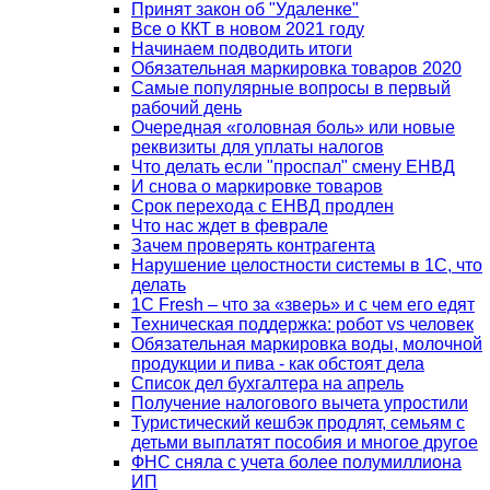
Принят закон об "Удаленке"
Все о ККТ в новом 2021 году
Начинаем подводить итоги
Обязательная маркировка товаров 2020
Самые популярные вопросы в первый
рабочий день
Очередная «головная боль» или новые
реквизиты для уплаты налогов
Что делать если "проспал" смену ЕНВД
И снова о маркировке товаров
Срок перехода с ЕНВД продлен
Что нас ждет в феврале
Зачем проверять контрагента
Нарушение целостности системы в 1С, что
делать
1С Fresh – что за «зверь» и с чем его едят
Техническая поддержка: робот vs человек
Обязательная маркировка воды, молочной
продукции и пива - как обстоят дела
Список дел бухгалтера на апрель
Получение налогового вычета упростили
Туристический кешбэк продлят, семьям с
детьми выплатят пособия и многое другое
ФНС сняла с учета более полумиллиона
ИП