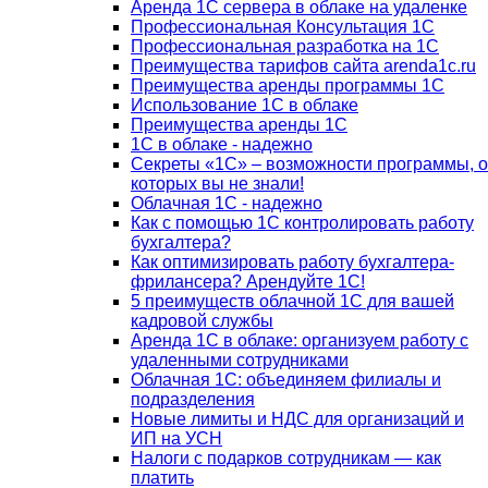
Аренда 1С сервера в облаке на удаленке
Профессиональная Консультация 1С
Профессиональная разработка на 1С
Преимущества тарифов сайта arenda1c.ru
Преимущества аренды программы 1С
Использование 1С в облаке
Преимущества аренды 1С
1С в облаке - надежно
Секреты «1С» – возможности программы, о
которых вы не знали!
Облачная 1С - надежно
Как с помощью 1С контролировать работу
бухгалтера?
Как оптимизировать работу бухгалтера-
фрилансера? Арендуйте 1С!
5 преимуществ облачной 1С для вашей
кадровой службы
Аренда 1С в облаке: организуем работу с
удаленными сотрудниками
Облачная 1С: объединяем филиалы и
подразделения
Новые лимиты и НДС для организаций и
ИП на УСН
Налоги с подарков сотрудникам — как
платить