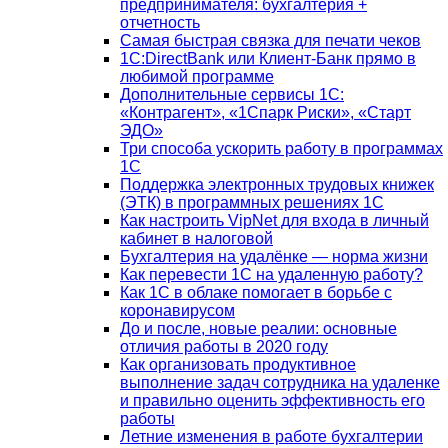
предпринимателя: бухгалтерия +
отчетность
Самая быстрая связка для печати чеков
1С:DirectBank или Клиент-Банк прямо в
любимой программе
Дополнительные сервисы 1С:
«Контрагент», «1Спарк Риски», «Старт
ЭДО»
Три способа ускорить работу в программах
1С
Поддержка электронных трудовых книжек
(ЭТК) в программных решениях 1С
Как настроить VipNet для входа в личный
кабинет в налоговой
Бухгалтерия на удалёнке — норма жизни
Как перевести 1С на удаленную работу?
Как 1С в облаке помогает в борьбе с
коронавирусом
До и после, новые реалии: основные
отличия работы в 2020 году
Как организовать продуктивное
выполнение задач сотрудника на удаленке
и правильно оценить эффективность его
работы
Летние изменения в работе бухгалтерии