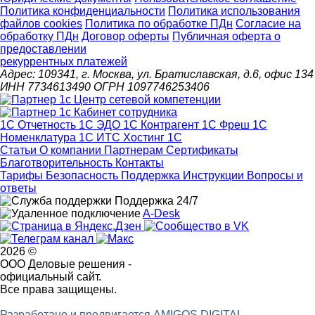
Политика конфиденциальности
Политика использования
файлов cookies
Политика по обработке ПДн
Cогласие на
обработку ПДн
Договор оферты
Публичная оферта о
предоставлении
рекуррентных платежей
Адрес: 109341, г. Москва, ул. Братиславская, д.6, офис 134
ИНН 7734613490 ОГРН 1097746253406
1С Отчетность
1С ЭДО
1С Контрагент
1С Фреш
1С
Номенклатура
1С ИТС
Хостинг 1С
Статьи
О компании
Партнерам
Сертификаты
Благотворительность
Контакты
Тарифы
Безопасность
Поддержка
Инструкции
Вопросы и
ответы
Поддержка 24/7
A-Desk
2026 ©
ООО Деловые решения -
официальный сайт.
Все права защищены.
Разработано и продвигается AMIGOS DIGITAL