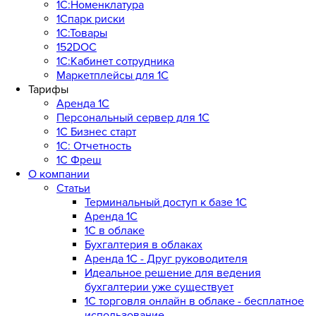
1С:Номенклатура
1Спарк риски
1С:Товары
152DOC
1С:Кабинет сотрудника
Маркетплейсы для 1С
Тарифы
Аренда 1С
Персональный сервер для 1С
1С Бизнес старт
1С: Отчетность
1C Фреш
О компании
Статьи
Терминальный доступ к базе 1С
Аренда 1С
1С в облаке
Бухгалтерия в облаках
Аренда 1С - Друг руководителя
Идеальное решение для ведения
бухгалтерии уже существует
1С торговля онлайн в облаке - бесплатное
использование