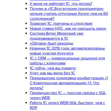
У меня не работает 1С, что делать?
Почему в «1С:Бухгалтерия предприятия»
нельзя считать отпускные более чем на 60
сотрудников?
Тормозит 1C: причины и следствия
Новая ставка НДС, как не нарушить закон
Система Ветис Меркурий уже
поддерживается в 1С
«Облака» бьют рекорды
Новинки 1С 2019 года: автоматизированы
новые участки бухучета
1С с CRM — универсальные решения для
работы с клиентами
1С гибче, чем вы думаете
Учет: как мы жили без 1С
Прекращение поддержки конфигурации «1
С:Комплексная автоматизация» 1.1. Что
делать?
Преимущество 1С — простая связка с SQL
через WEB
Работа 1С через WEB+SQL быстрее, чем с
RDP