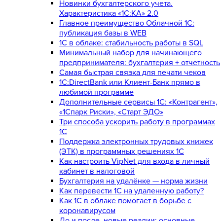
Новинки бухгалтерского учета.
Характеристика «1С:КА» 2.0
Главное преимущество Облачной 1С:
публикация базы в WEB
1С в облаке: стабильность работы в SQL
Минимальный набор для начинающего
предпринимателя: бухгалтерия + отчетность
Самая быстрая связка для печати чеков
1С:DirectBank или Клиент-Банк прямо в
любимой программе
Дополнительные сервисы 1С: «Контрагент»,
«1Спарк Риски», «Старт ЭДО»
Три способа ускорить работу в программах
1С
Поддержка электронных трудовых книжек
(ЭТК) в программных решениях 1С
Как настроить VipNet для входа в личный
кабинет в налоговой
Бухгалтерия на удалёнке — норма жизни
Как перевести 1С на удаленную работу?
Как 1С в облаке помогает в борьбе с
коронавирусом
До и после, новые реалии: основные