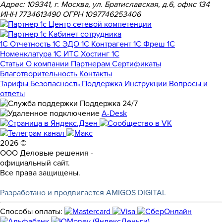
Адрес: 109341, г. Москва, ул. Братиславская, д.6, офис 134
ИНН 7734613490 ОГРН 1097746253406
1С Отчетность
1С ЭДО
1С Контрагент
1С Фреш
1С
Номенклатура
1С ИТС
Хостинг 1С
Статьи
О компании
Партнерам
Сертификаты
Благотворительность
Контакты
Тарифы
Безопасность
Поддержка
Инструкции
Вопросы и
ответы
Поддержка 24/7
A-Desk
2026 ©
ООО Деловые решения -
официальный сайт.
Все права защищены.
Разработано и продвигается AMIGOS DIGITAL
Способы оплаты: