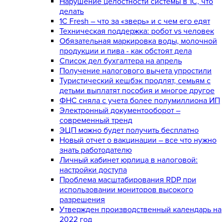
Нарушение целостности системы в 1С, что
делать
1С Fresh – что за «зверь» и с чем его едят
Техническая поддержка: робот vs человек
Обязательная маркировка воды, молочной
продукции и пива - как обстоят дела
Список дел бухгалтера на апрель
Получение налогового вычета упростили
Туристический кешбэк продлят, семьям с
детьми выплатят пособия и многое другое
ФНС сняла с учета более полумиллиона ИП
Электронный документооборот –
современный тренд
ЭЦП можно будет получить бесплатно
Новый отчет о вакцинации – все что нужно
знать работодателю
Личный кабинет юрлица в налоговой:
настройки доступа
Проблема масштабирования RDP при
использовании мониторов высокого
разрешения
Утвержден производственный календарь на
2022 год