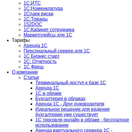
1С:ИТС
1С:Номенклатура
1Спарк риски
1С:Товары
152DOC
1С:Кабинет сотрудника
Маркетплейсы для 1С
Тарифы
Аренда 1С
Персональный сервер для 1С
1С Бизнес старт
1С: Отчетность
1C Фреш
О компании
Статьи
Терминальный доступ к базе 1С
Аренда 1С
1С в облаке
Бухгалтерия в облаках
Аренда 1С - Друг руководителя
Идеальное решение для ведения
бухгалтерии уже существует
1С торговля онлайн в облаке - бесплатное
использование
Аренда виртуального сервера 1С -