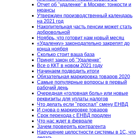
Отчет об "удаленке" в Москве: тонкости и
нюансы
Утвержден производственный календарь
на 2021 год
Накопительная часть пенсии может стать
добровольной
Ноябрь, что готовит нам новый месяц
«Удаленку» законодательно закрепят до
конца ноября
Сколько стоит ваша база
Принят закон об "Удаленке"
Все о ККТ в новом 2021 году
Начинаем подводить итоги
Обязательная маркировка товаров 2020
Самые популярные вопросы в первый
рабочий день
Очередная «головная боль» или новые
реквизиты для уплаты налогов
Что делать если "проспал" смену ЕНВД
И снова о маркировке товаров
Срок перехода с ЕНВД продлен
Что нас ждет в феврале
Зачем проверять контрагента
Нарушение целостности системы в 1С, что
делать