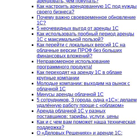
арендовать, чем покупать?
Как настроить арендованную 1С под нужды
своего бизнеса?
Почему важно своевременное обновление
1С?
5 неочевидных выгод от аренды 1С
Как использовать пробный период аренды
1С с максимальной пользой?
Как перейти с локальных версий 1С на
облачные версии ПРОФ без больших
финансовых вложений?
Неправомерное использование
программного продукта!
Как переходят на аренду 1С в облаке
крупные компании
Молодые компании: выходим на рынок с
облачной 1С
Минусы аренды облачной 1С
5 сотрудников, 3 города, одна «1С»: делаем
удалённую работу проще с «облаком»
Аренда облачной 1С у разных
поставщиков: тарифы, услуги, цены
Как и с чем вам поможет наша техническая
поддержка?
О «Деловых Решениях» и аренде 1С: