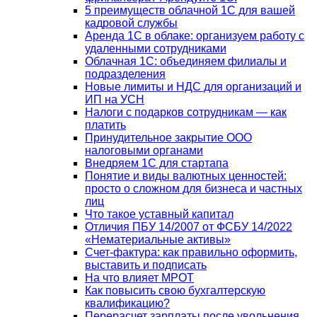
5 преимуществ облачной 1С для вашей
кадровой службы
Аренда 1С в облаке: организуем работу с
удаленными сотрудниками
Облачная 1С: объединяем филиалы и
подразделения
Новые лимиты и НДС для организаций и
ИП на УСН
Налоги с подарков сотрудникам — как
платить
Принудительное закрытие ООО
налоговыми органами
Внедряем 1С для стартапа
Понятие и виды валютных ценностей:
просто о сложном для бизнеса и частных
лиц
Что такое уставный капитал
Отличия ПБУ 14/2007 от ФСБУ 14/2022
«Нематериальные активы»
Счет-фактура: как правильно оформить,
выставить и подписать
На что влияет МРОТ
Как повысить свою бухгалтерскую
квалификацию?
Перерасчет зарплаты после увольнения