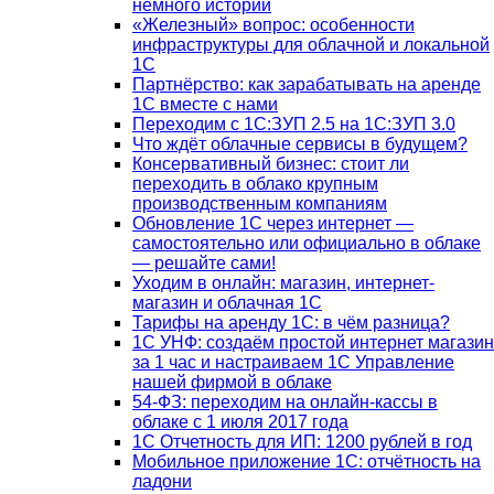
немного истории
«Железный» вопрос: особенности
инфраструктуры для облачной и локальной
1С
Партнёрство: как зарабатывать на аренде
1С вместе с нами
Переходим с 1С:ЗУП 2.5 на 1С:ЗУП 3.0
Что ждёт облачные сервисы в будущем?
Консервативный бизнес: стоит ли
переходить в облако крупным
производственным компаниям
Обновление 1С через интернет —
самостоятельно или официально в облаке
— решайте сами!
Уходим в онлайн: магазин, интернет-
магазин и облачная 1С
Тарифы на аренду 1С: в чём разница?
1С УНФ: создаём простой интернет магазин
за 1 час и настраиваем 1С Управление
нашей фирмой в облаке
54-ФЗ: переходим на онлайн-кассы в
облаке с 1 июля 2017 года
1С Отчетность для ИП: 1200 рублей в год
Мобильное приложение 1С: отчётность на
ладони