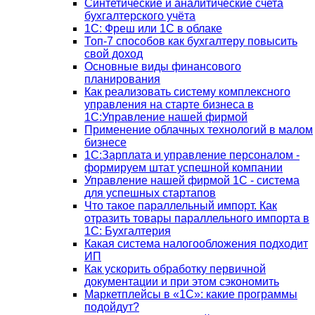
Синтетические и аналитические счета
бухгалтерского учёта
1C: Фреш или 1С в облаке
Топ-7 способов как бухгалтеру повысить
свой доход
Основные виды финансового
планирования
Как реализовать систему комплексного
управления на старте бизнеса в
1С:Управление нашей фирмой
Применение облачных технологий в малом
бизнесе
1C:Зарплата и управление персоналом -
формируем штат успешной компании
Управление нашей фирмой 1C - система
для успешных стартапов
Что такое параллельный импорт. Как
отразить товары параллельного импорта в
1С: Бухгалтерия
Какая система налогообложения подходит
ИП
Как ускорить обработку первичной
документации и при этом сэкономить
Маркетплейсы в «1С»: какие программы
подойдут?