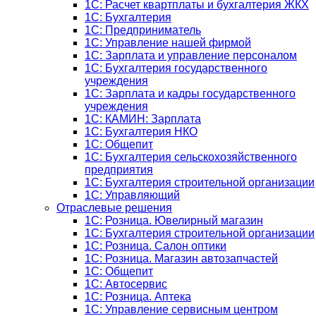
1C: Расчет квартплаты и бухгалтерия ЖКХ
1C: Бухгалтерия
1C: Предприниматель
1C: Управление нашей фирмой
1C: Зарплата и управление персоналом
1C: Бухгалтерия государственного
учреждения
1C: Зарплата и кадры государственного
учреждения
1C: КАМИН: Зарплата
1C: Бухгалтерия НКО
1С: Общепит
1С: Бухгалтерия сельскохозяйст­венного
предприятия
1С: Бухгалтерия строительной организации
1С: Управляющий
Отраслевые решения
1С: Розница. Ювелирный магазин
1С: Бухгалтерия строительной организации
1С: Розница. Салон оптики
1С: Розница. Магазин автозапчастей
1C: Общепит
1С: Автосервис
1С: Розница. Аптека
1С: Управление сервисным центром