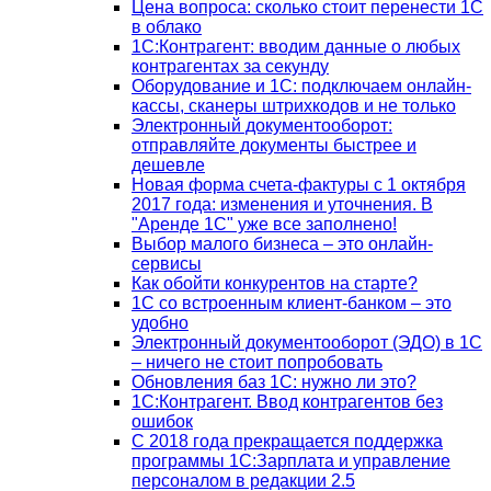
Цена вопроса: сколько стоит перенести 1С
в облако
1С:Контрагент: вводим данные о любых
контрагентах за секунду
Оборудование и 1С: подключаем онлайн-
кассы, сканеры штрихкодов и не только
Электронный документооборот:
отправляйте документы быстрее и
дешевле
Новая форма счета-фактуры с 1 октября
2017 года: изменения и уточнения. В
"Аренде 1С" уже все заполнено!
Выбор малого бизнеса – это онлайн-
сервисы
Как обойти конкурентов на старте?
1C со встроенным клиент-банком – это
удобно
Электронный документооборот (ЭДО) в 1С
– ничего не стоит попробовать
Обновления баз 1С: нужно ли это?
1С:Контрагент. Ввод контрагентов без
ошибок
С 2018 года прекращается поддержка
программы 1С:Зарплата и управление
персоналом в редакции 2.5