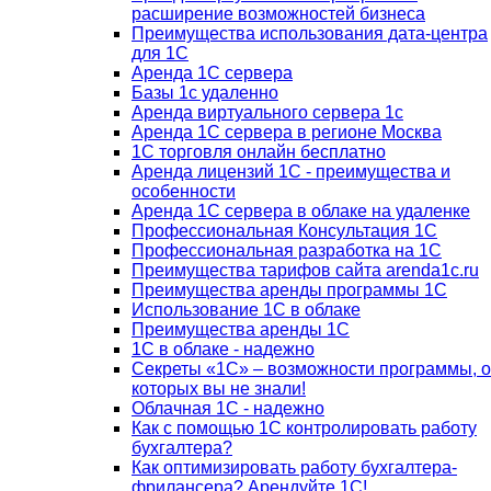
расширение возможностей бизнеса
Преимущества использования дата-центра
для 1С
Аренда 1С сервера
Базы 1с удаленно
Аренда виртуального сервера 1с
Аренда 1С сервера в регионе Москва
1С торговля онлайн бесплатно
Аренда лицензий 1С - преимущества и
особенности
Аренда 1С сервера в облаке на удаленке
Профессиональная Консультация 1С
Профессиональная разработка на 1С
Преимущества тарифов сайта arenda1c.ru
Преимущества аренды программы 1С
Использование 1С в облаке
Преимущества аренды 1С
1С в облаке - надежно
Секреты «1С» – возможности программы, о
которых вы не знали!
Облачная 1С - надежно
Как с помощью 1С контролировать работу
бухгалтера?
Как оптимизировать работу бухгалтера-
фрилансера? Арендуйте 1С!