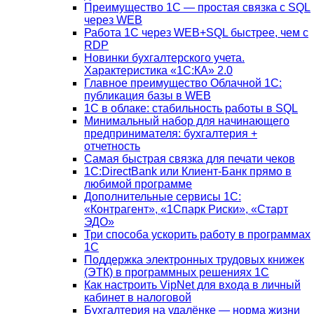
Преимущество 1С — простая связка с SQL
через WEB
Работа 1С через WEB+SQL быстрее, чем с
RDP
Новинки бухгалтерского учета.
Характеристика «1С:КА» 2.0
Главное преимущество Облачной 1С:
публикация базы в WEB
1С в облаке: стабильность работы в SQL
Минимальный набор для начинающего
предпринимателя: бухгалтерия +
отчетность
Самая быстрая связка для печати чеков
1С:DirectBank или Клиент-Банк прямо в
любимой программе
Дополнительные сервисы 1С:
«Контрагент», «1Спарк Риски», «Старт
ЭДО»
Три способа ускорить работу в программах
1С
Поддержка электронных трудовых книжек
(ЭТК) в программных решениях 1С
Как настроить VipNet для входа в личный
кабинет в налоговой
Бухгалтерия на удалёнке — норма жизни