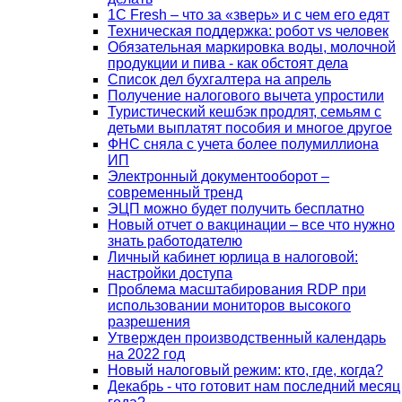
1С Fresh – что за «зверь» и с чем его едят
Техническая поддержка: робот vs человек
Обязательная маркировка воды, молочной
продукции и пива - как обстоят дела
Список дел бухгалтера на апрель
Получение налогового вычета упростили
Туристический кешбэк продлят, семьям с
детьми выплатят пособия и многое другое
ФНС сняла с учета более полумиллиона
ИП
Электронный документооборот –
современный тренд
ЭЦП можно будет получить бесплатно
Новый отчет о вакцинации – все что нужно
знать работодателю
Личный кабинет юрлица в налоговой:
настройки доступа
Проблема масштабирования RDP при
использовании мониторов высокого
разрешения
Утвержден производственный календарь
на 2022 год
Новый налоговый режим: кто, где, когда?
Декабрь - что готовит нам последний месяц