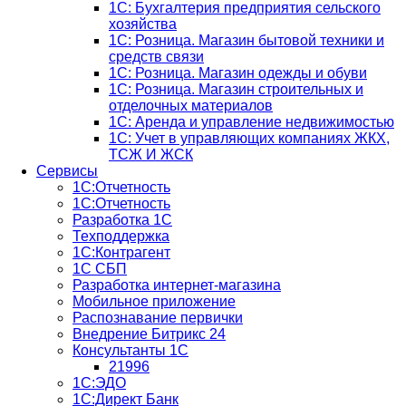
1С: Бухгалтерия предприятия сельского
хозяйства
1С: Розница. Магазин бытовой техники и
средств связи
1С: Розница. Магазин одежды и обуви
1С: Розница. Магазин строительных и
отделочных материалов
1С: Аренда и управление недвижимостью
1C: Учет в управляющих компаниях ЖКХ,
ТСЖ И ЖСК
Сервисы
1С:Отчетность
1С:Отчетность
Разработка 1С
Техподдержка
1С:Контрагент
1С СБП
Разработка интернет-магазина
Мобильное приложение
Распознавание первички
Внедрение Битрикс 24
Консультанты 1С
21996
1С:ЭДО
1С:Директ Банк