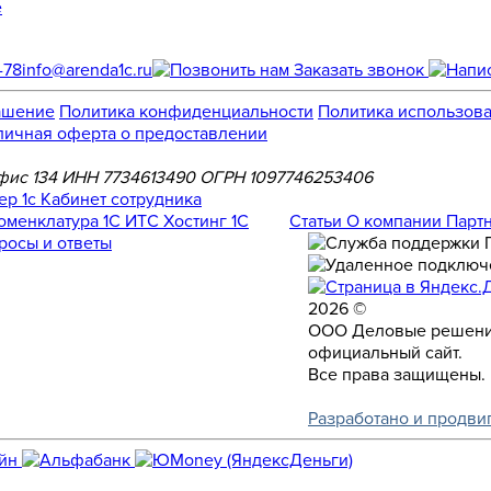
е
-78
info@arenda1c.ru
Заказать звонок
ашение
Политика конфиденциальности
Политика использова
личная оферта о предоставлении
, офис 134 ИНН 7734613490 ОГРН 1097746253406
Номенклатура
1С ИТС
Хостинг 1С
Статьи
О компании
Парт
росы и ответы
2026 ©
ООО Деловые решени
официальный сайт.
Все права защищены.
Разработано и продви