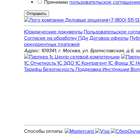
Принимаю
пользовательское соглашени
Отправить
+7 (800) 511-13
Юридические документы
Пользовательское согл
Cогласие на обработку ПДн
Договор оферты
Пуб
рекуррентных платежей
Адрес: 109341, г. Москва, ул. Братиславская, д.6
1С Отчетность
1С ЭДО
1С Контрагент
1С Фреш
1С 
Тарифы
Безопасность
Поддержка
Инструкции
Воп
Способы оплаты: