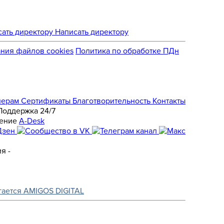
Написать директору
ния файлов cookies
Политика по обработке ПДн
нерам
Сертификаты
Благотворительность
Контакты
Поддержка 24/7
A-Desk
я -
гается AMIGOS DIGITAL