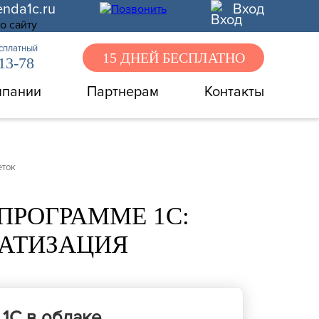
enda1c.ru
Вход
есплатный
15 ДНЕЙ БЕСПЛАТНО
-13-78
мпании
Партнерам
Контакты
еток
ПРОГРАММЕ 1С:
АТИЗАЦИЯ
1С в облаке