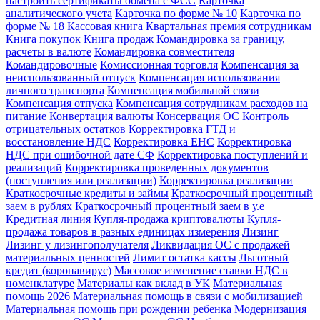
настроить сертификаты обмена с ФСС
Карточка
аналитического учета
Карточка по форме № 10
Карточка по
форме № 18
Кассовая книга
Квартальная премия сотрудникам
Книга покупок
Книга продаж
Командировка за границу,
расчеты в валюте
Командировка совместителя
Командировочные
Комиссионная торговля
Компенсация за
неиспользованный отпуск
Компенсация использования
личного транспорта
Компенсация мобильной связи
Компенсация отпуска
Компенсация сотрудникам расходов на
питание
Конвертация валюты
Консервация ОС
Контроль
отрицательных остатков
Корректировка ГТД и
восстановление НДС
Корректировка ЕНС
Корректировка
НДС при ошибочной дате СФ
Корректировка поступлений и
реализаций
Корректировка проведенных документов
(поступления или реализации)
Корректировка реализации
Краткосрочные кредиты и займы
Краткосрочный процентный
заем в рублях
Краткосрочный процентный заем в у.е
Кредитная линия
Купля-продажа криптовалюты
Купля-
продажа товаров в разных единицах измерения
Лизинг
Лизинг у лизингополучателя
Ликвидация ОС с продажей
материальных ценностей
Лимит остатка кассы
Льготный
кредит (коронавирус)
Массовое изменение ставки НДС в
номенклатуре
Материалы как вклад в УК
Материальная
помощь 2026
Материальная помощь в связи с мобилизацией
Материальная помощь при рождении ребенка
Модернизация