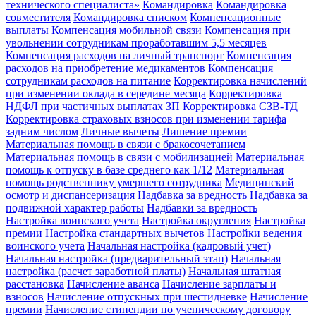
технического специалиста»
Командировка
Командировка
совместителя
Командировка списком
Компенсационные
выплаты
Компенсация мобильной связи
Компенсация при
увольнении сотрудникам проработавшим 5,5 месяцев
Компенсация расходов на личный транспорт
Компенсация
расходов на приобретение медикаментов
Компенсация
сотрудникам расходов на питание
Корректировка начислений
при изменении оклада в середине месяца
Корректировка
НДФЛ при частичных выплатах ЗП
Корректировка СЗВ-ТД
Корректировка страховых взносов при изменении тарифа
задним числом
Личные вычеты
Лишение премии
Материальная помощь в связи с бракосочетанием
Материальная помощь в связи с мобилизацией
Материальная
помощь к отпуску в базе среднего как 1/12
Материальная
помощь родственнику умершего сотрудника
Медицинский
осмотр и диспансеризация
Надбавка за вредность
Надбавка за
подвижной характер работы
Надбавки за вредность
Настройка воинского учета
Настройка округления
Настройка
премии
Настройка стандартных вычетов
Настройки ведения
воинского учета
Начальная настройка (кадровый учет)
Начальная настройка (предварительный этап)
Начальная
настройка (расчет заработной платы)
Начальная штатная
расстановка
Начисление аванса
Начисление зарплаты и
взносов
Начисление отпускных при шестидневке
Начисление
премии
Начисление стипендии по ученическому договору