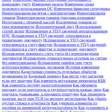
воинскому учету
Изменение оклада
Изменение срока
полезного использования ОС
Изменение фамилии сотрудника
Инвентаризация расчетов с контрагентами
Инвентаризация
товаров
Инвентаризация товаров (продажа излишков)
Интеграция с облачной кассой
Исключение товаров из
прослеживаемости
Исполнительный лист
Использование
статей затрат
Исправление в УПД сведений неплательщиком
НДС
Исправление в УПД сведений, относящихся к
первичному документу
Исправление в УПД сведений,
относящихся к счету-фактуре
Исправление в УПД сведений,
относящихся к счету-фактуре и первичному документу
Исправление неверного счета учета без перепроведения
документов
Исправление отрицательных остатков по счетам
без инвентаризации
Исправление ошибок при учете
агентских/комиссионных договоров
История изменения
документа
Кадастровая стоимость отдельных объектов
недвижимости
Кадровый перевод
Как вести учет расходов
если нет выручки
Как изменить актуальные реквизиты КБК
Как изменить систему налогообложения
Как оформить
продажу, если покупатель и грузополучатель разные лица
Как
покупать упаковками, а продавать поштучно
Как проверить
наличие льгот при УСН по региону регистрации
Как убрать
пустые строки в отчетности
Как удержать алименты из
пособия по временной нетрудоспособности
Как установить и