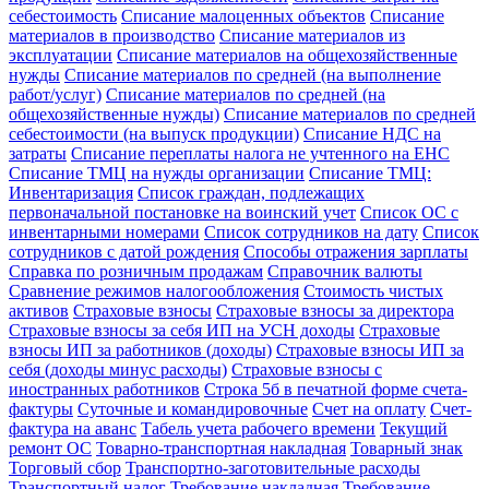
себестоимость
Списание малоценных объектов
Списание
материалов в производство
Списание материалов из
эксплуатации
Списание материалов на общехозяйственные
нужды
Списание материалов по средней (на выполнение
работ/услуг)
Списание материалов по средней (на
общехозяйственные нужды)
Списание материалов по средней
себестоимости (на выпуск продукции)
Списание НДС на
затраты
Списание переплаты налога не учтенного на ЕНС
Списание ТМЦ на нужды организации
Списание ТМЦ:
Инвентаризация
Список граждан, подлежащих
первоначальной постановке на воинский учет
Список ОС с
инвентарными номерами
Список сотрудников на дату
Список
сотрудников с датой рождения
Способы отражения зарплаты
Справка по розничным продажам
Справочник валюты
Сравнение режимов налогообложения
Стоимость чистых
активов
Страховые взносы
Страховые взносы за директора
Страховые взносы за себя ИП на УСН доходы
Страховые
взносы ИП за работников (доходы)
Страховые взносы ИП за
себя (доходы минус расходы)
Страховые взносы с
иностранных работников
Строка 5б в печатной форме счета-
фактуры
Суточные и командировочные
Счет на оплату
Счет-
фактура на аванс
Табель учета рабочего времени
Текущий
ремонт ОС
Товарно-транспортная накладная
Товарный знак
Торговый сбор
Транспортно-заготовительные расходы
Транспортный налог
Требование накладная
Требование-