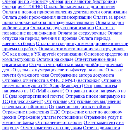
Операции по депозиту
Операции с валютой (настройки)
Операция СТОРНО
Оплата больничных за дни простоя
Оплата в период приостановления деятельности организации
Оплата дней прохождения диспансеризации
Оплата за время
приостановки работы при задержки зарплаты
Оплата за дни
мобилизации
Оплата за другую организацию
Оплата за
повышение квалификации
Оплата за сверхурочные
Оплата
отпуска на период лечения и проезда
Оплата периода
военных сборов
Оплата по среднему в командировке в месяце
приема на работу
Оплата стоимости питания за сотрудников
ОС как вклад в УК другой организации
Основное средство из
комплектующих
Остатки на складе
Ответственные лица
организации
Отгул в счет работы в выходной/праздничный
день
Отдельная нумерация счетов-фактур на аванс
Отказ от
печати бумажного чека
Отображение автора документа
Отправка отчетности в ФНС с МЧД (настройки)
Отправка
писем напрямую из 1С (Google аккаунт)
Отправка писем
напрямую из 1С (Mail аккаунт)
Отправка писем напрямую из
1С (для корпоративной почты)
Отправка писем напрямую из
1С (Яндекс аккаунт)
Отпускные
Отпускные без выделения
северных и районного
Отражение кредитов и займов
Отражение начисления НДС
Отражение оплат по договору
цессии
Отражение уплаты госпошлины
Отражение услуг и
комиссии банка
Отстранение от работы
Отчет комитенту на
покупку
Отчет комитенту по продажам
Отчет о движении