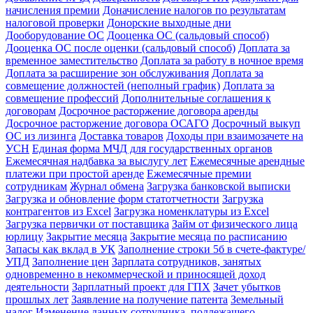
начисления премии
Доначисление налогов по результатам
налоговой проверки
Донорские выходные дни
Дооборудование ОС
Дооценка ОС (сальдовый способ)
Дооценка ОС после оценки (сальдовый способ)
Доплата за
временное заместительство
Доплата за работу в ночное время
Доплата за расширение зон обслуживания
Доплата за
совмещение должностей (неполный график)
Доплата за
совмещение профессий
Дополнительные соглашения к
договорам
Досрочное расторжение договора аренды
Досрочное расторжение договора ОСАГО
Досрочный выкуп
ОС из лизинга
Доставка товаров
Доходы при взаимозачете на
УСН
Единая форма МЧД для государственных органов
Ежемесячная надбавка за выслугу лет
Ежемесячные арендные
платежи при простой аренде
Ежемесячные премии
сотрудникам
Журнал обмена
Загрузка банковской выписки
Загрузка и обновление форм статотчетности
Загрузка
контрагентов из Excel
Загрузка номенклатуры из Excel
Загрузка первички от поставщика
Займ от физического лица
юрлицу
Закрытие месяца
Закрытие месяца по расписанию
Запасы как вклад в УК
Заполнение строки 5б в счете-фактуре/
УПД
Заполнение цен
Зарплата сотрудников, занятых
одновременно в некоммерческой и приносящей доход
деятельности
Зарплатный проект для ГПХ
Зачет убытков
прошлых лет
Заявление на получение патента
Земельный
налог
Изменение данных сотрудника, подлежащего