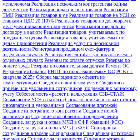
металлолома
Реализация нескольким контрагентам одним
документом
Реализация подакцизных товаров
Реализация
ТМЦ
Реализация товаров в у.е
Реализация товаров на УСН со
ставками НДС 20 (10)%
Реализация товаров по договорам в
у.е. с увеличивающим процентом
Реализация товаров по
договору в валюте
Реализация товаров, учитываемых по
продажным ценам
Реализация товаров, учитываемых по
ценам приобретения
Реализация услуг по неосновной
деятельности
Регистрация продавцом счет-фактур в
отдельных случаях
Регистрация счет-фактур покупателем, в
отдельных случаях
Резервы по оплате отпусков
Резервы по
оплате труда
Резервы по сомнительным долгам
Ремонт ОС
Реформация баланса
РНПТ по прослеживаемым ОС
РСВ с 1
квартала 2025г
Сборка малоценного объекта из
комплектующих
Сведения о воинском учете
Сведения о
приеме или увольнении сотрудников, подлежащих воинскому
учету
Себестоимость - расчет и калькуляция
СЗВ-СТАЖ
Совмещение УСН и патента
Согласование авансовых отчетов
с возвратами и удержаниями
Согласование платежей
Создание иностранного контрагента
Создание новой
организации
Создание обособленного подразделения
Создание, загрузка и отзыв МЧД в СФР (бывший ФСС)
Создание, загрузка и отзыв МЧД в ФНС
Сортировка
сотрудников в табеле
Спецификация
Спецификация готовой
продукции
Списание задолженности
Списание затрат на