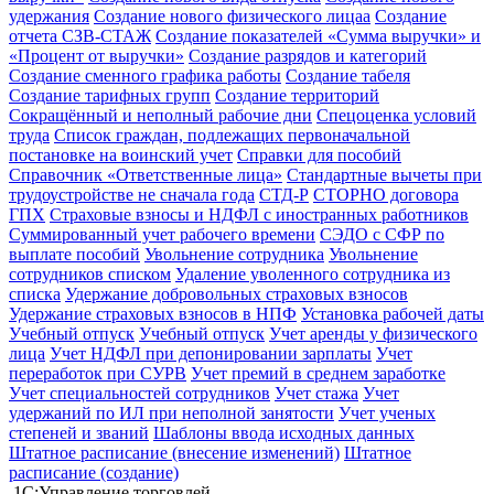
удержания
Создание нового физического лицаа
Создание
отчета СЗВ-СТАЖ
Создание показателей «Сумма выручки» и
«Процент от выручки»
Создание разрядов и категорий
Создание сменного графика работы
Создание табеля
Создание тарифных групп
Создание территорий
Сокращённый и неполный рабочие дни
Спецоценка условий
труда
Список граждан, подлежащих первоначальной
постановке на воинский учет
Справки для пособий
Справочник «Ответственные лица»
Стандартные вычеты при
трудоустройстве не сначала года
СТД-Р
СТОРНО договора
ГПХ
Страховые взносы и НДФЛ с иностранных работников
Суммированный учет рабочего времени
СЭДО с СФР по
выплате пособий
Увольнение сотрудника
Увольнение
сотрудников списком
Удаление уволенного сотрудника из
списка
Удержание добровольных страховых взносов
Удержание страховых взносов в НПФ
Установка рабочей даты
Учебный отпуск
Учебный отпуск
Учет аренды у физического
лица
Учет НДФЛ при депонировании зарплаты
Учет
переработок при СУРВ
Учет премий в среднем заработке
Учет специальностей сотрудников
Учет стажа
Учет
удержаний по ИЛ при неполной занятости
Учет ученых
степеней и званий
Шаблоны ввода исходных данных
Штатное расписание (внесение изменений)
Штатное
расписание (создание)
1С:Управление торговлей