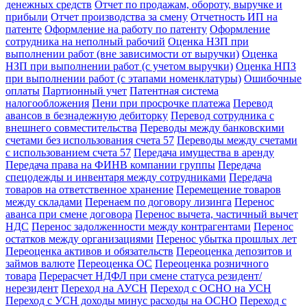
денежных средств
Отчет по продажам, обороту, выручке и
прибыли
Отчет производства за смену
Отчетность ИП на
патенте
Оформление на работу по патенту
Оформление
сотрудника на неполный рабочий
Оценка НЗП при
выполнении работ (вне зависимости от выручки)
Оценка
НЗП при выполнении работ (с учетом выручки)
Оценка НПЗ
при выполнении работ (с этапами номенклатуры)
Ошибочные
оплаты
Партионный учет
Патентная система
налогообложения
Пени при просрочке платежа
Перевод
авансов в безнадежную дебиторку
Перевод сотрудника с
внешнего совместительства
Переводы между банковскими
счетами без использования счета 57
Переводы между счетами
с использованием счета 57
Передача имущества в аренду
Передача права на ФИНВ компании группы
Передача
спецодежды и инвентаря между сотрудниками
Передача
товаров на ответственное хранение
Перемещение товаров
между складами
Перенаем по договору лизинга
Перенос
аванса при смене договора
Перенос вычета, частичный вычет
НДС
Перенос задолженности между контрагентами
Перенос
остатков между организациями
Перенос убытка прошлых лет
Переоценка активов и обязательств
Переоценка депозитов и
займов валюте
Переоценка ОС
Переоценка розничного
товара
Перерасчет НДФЛ при смене статуса резидент/
нерезидент
Переход на АУСН
Переход с ОСНО на УСН
Переход с УСН доходы минус расходы на ОСНО
Переход с