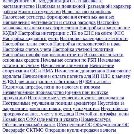
малоценного ОС
Модернизация ОС
Надбавка за
наставничество
Надбавка за подвижной (разъездной) характер
работы
Налог на имущество
Налог на сверхприбыль
Налоговые регистры формирования отчетных данных
Направления деятельности и статьи расходов
Настройка
заголовка для печатных форм счетов
Настройка и заполнение
КУДиР
Настройка интеграции с ЛК по ЕНС на сайте ФНС
Настройка кадрового учета
Настройка календаря отчетности
Настройка плана счетов
Настройка пользователей и прав
Настройка счетов учета
Настройка учетной политики
Настройки при формировании отчетов
Начальные остатки
основных средств
Начальные остатки по РБП
Начальные
остатки по счетам
Начисление алиментов
Начисление
амортизации ОС и НМА
Начисление дивидендов
Начисление
зарплаты
Начисление и оплата патента для ИП
НДС к вычету
НДФЛ для иностранных работников
НДФЛ с аванса
Недоимка, штрафы, пени по налогам и взносам
Незавершенное производство (оценка при выпуске
продукции)
Неотделимые улучшения в учете арендодателя
Неотделимые улучшения позиция арендатора
Неустойка за
нарушение сроков поставки, учет у покупателя
Неустойка за
просрочку аванса, учет у продавца
Неустойки, штрафы, пени
Новый код СФР (где найти и указать)
Номенклатура
Обеспечительный платеж
Обесценение ОС
Объединение ОС
Овердрафт
ОКТМО
Операции купли-продажи валюты