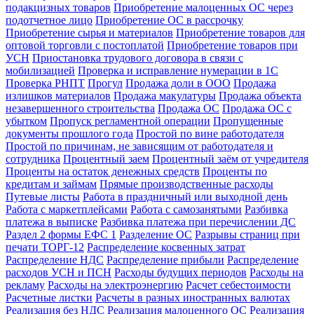
подакцизных товаров
Приобретение малоценных ОС через
подотчетное лицо
Приобретение ОС в рассрочку
Приобретение сырья и материалов
Приобретение товаров для
оптовой торговли с постоплатой
Приобретение товаров при
УСН
Приостановка трудового договора в связи с
мобилизацией
Проверка и исправление нумерации в 1С
Проверка РНПТ
Прогул
Продажа доли в ООО
Продажа
излишков материалов
Продажа макулатуры
Продажа объекта
незавершенного строительства
Продажа ОС
Продажа ОС с
убытком
Пропуск регламентной операции
Пропущенные
документы прошлого года
Простой по вине работодателя
Простой по причинам, не зависящим от работодателя и
сотрудника
Процентный заем
Процентный заём от учредителя
Проценты на остаток денежных средств
Проценты по
кредитам и займам
Прямые производственные расходы
Путевые листы
Работа в праздничный или выходной день
Работа с маркетплейсами
Работа с самозанятыми
Разбивка
платежа в выписке
Разбивка платежа при перечислении ДС
Раздел 2 формы ЕФС 1
Разделение ОС
Разрывы страниц при
печати ТОРГ-12
Распределение косвенных затрат
Распределение НДС
Распределение прибыли
Распределение
расходов УСН и ПСН
Расходы будущих периодов
Расходы на
рекламу
Расходы на электроэнергию
Расчет себестоимости
Расчетные листки
Расчеты в разных иностранных валютах
Реализация без НДС
Реализация малоценного ОС
Реализация