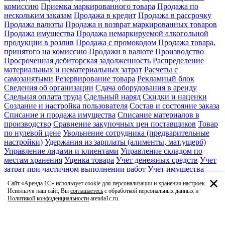
комиссию
Приемка маркированного товара
Продажа по
нескольким заказам
Продажа в кредит
Продажа в рассрочку
Продажа валюты
Продажа и возврат маркированных товаров
Продажа имущества
Продажа немаркируемой алкогольной
продукции в розлив
Продажа с промокодом
Продажа товара,
принятого на комиссию
Продажи в валюте
Производство
Просроченная дебиторская задолженность
Распределение
материальных и нематериальных затрат
Расчеты с
самозанятыми
Резервирование товара
Рекламный блок
Сведения об организации
Сдача оборудования в аренду
Сдельная оплата труда
Сдельный наряд
Скидки и наценки
Создание и настройка пользователя
Состав и состояние заказа
Списание и продажа имущества
Списание материалов в
производство
Сравнение закупочных цен поставщиков
Товар
по нулевой цене
Увольнение сотрудника (предварительные
настройки)
Удержания из зарплаты (алименты, мат.ущерб)
Управление лидами и клиентами
Управление складом по
местам хранения
Уценка товара
Учет денежных средств
Учет
затрат при частичном выполнении работ
Учет имущества
Учет основных средств
Учет серийных номеров
Учет
Сайт «Аренда 1С» использует cookie для персонализации и хранения настроек.
спецодежды
Учет товара в единицах и в упаковках
Учет
Используя наш сайт, Вы
соглашаетесь
с обработкой персональных данных и
товаров по характеристикам
Факсимиле и подписи
Политикой конфиденциальности
arenda1c.ru.
Финансовое планирование и бюджет
Формирование заказа
поставщику
Характеристика номенклатуры
Ценовые группы
Ценообразование
Штатное расписание
Этикетки и ценники