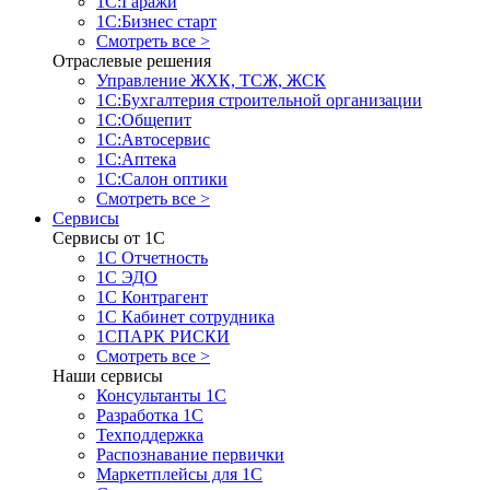
1С:Гаражи
1С:Бизнес старт
Смотреть все >
Отраслевые решения
Управление ЖХК, ТСЖ, ЖСК
1С:Бухгалтерия строительной организации
1С:Общепит
1С:Автосервис
1С:Аптека
1С:Салон оптики
Смотреть все >
Сервисы
Сервисы от 1С
1С Отчетность
1С ЭДО
1С Контрагент
1С Кабинет сотрудника
1СПАРК РИСКИ
Смотреть все >
Наши сервисы
Консультанты 1С
Разработка 1С
Техподдержка
Распознавание первички
Маркетплейсы для 1С