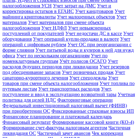
платы, НДФЛ и страховых взносов при смене объекта
налогообложения УСН
Учет затрат на ДМС
Учет и
корректировка остатков в ЕГАИС
Учет канцтоваров
Учет
майнинга криптовалюты
Учет малоценных объектов
Учет
материалов
Учет материалов при смене объекта
налогообложения
Учет НДФЛ
Учет невыясненных
поступлений от покупателей
Учет недостачи ДС в кассе
Учет
оборудования
Учет операций купли-продажи в валюте
Учет
операций с цифровым рублем
Учет ОС при реорганизации с
форме слияния
Учет питьевой воды и кулеров к ней для нужд
офиса
Учет по нескольким органазициям
Учет по
номенклатурным группам
Учёт полисов ОСАГО
Учет
расходов будущих периодов при ликвидации
Учет резервов
под обесценивание запасов
Учет розничных продаж
Учет
санаторно-курортного лечения
Учет спецодежды
Учет
товаров при смене объекта налогообложения
Учет топлива по
путевым листам
Учет транспортных расходов
Учет,
поступление и ввод в эксплуатацию возвратной тары
Учетная
политика для целей НДС
Факторинговые операции
Федеральный инвестиционный налоговый вычет (ФИНВ)
при приобретении ОС
Фиксированные страховые взносы ИП
Финансовое планирование и платежный календарь
Финансовый результат
Формирование кассовой книги (КО-4)
Формирование счет-фактуры налоговым агентом
Частичная
ликвидация ОС
Частичный зачет авансов
Чек коррекции