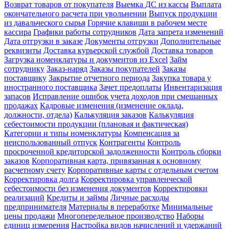
Возврат товаров от покупателя
Выемка ДС из кассы
Выплата
окончательного расчета при увольнении
Выпуск продукции
из давальческого сырья
Горячие клавиши в рабочем месте
кассира
Графики работы сотрудников
Дата запрета изменений
Дата отгрузки в заказе
Документы отгрузки
Дополнительные
реквизиты
Доставка курьерской службой
Доставка товаров
Загрузка номенклатуры и документов из Excel
Займ
сотруднику
Заказ-наряд
Заказы покупателей
Заказы
поставщику
Закрытие отчетного периода
Закупка товара у
иностранного поставщика
Зачет предоплаты
Инвентаризация
запасов
Исправление ошибок учета доходов при смешанных
продажах
Кадровые изменения (изменение оклада,
должности, отдела)
Калькуляция заказов
Калькуляция
себестоимости продукции (плановая и фактическая)
Категории и типы номенклатуры
Компенсация за
неиспользованный отпуск
Контрагенты
Контроль
просроченной кредиторской задолженности
Контроль сборки
заказов
Корпоративная карта, привязанная к основному
расчетному счету
Корпоративные карты с отдельным счетом
Корректировка долга
Корректировка управленческой
себестоимости без изменения документов
Корректировки
реализаций
Кредиты и займы
Личные расходы
предпринимателя
Материалы в переработке
Минимальные
цены продажи
Многопередельное производство
Наборы
единиц измерения
Настройка видов начислений и удержаний