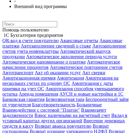
›
Внешний вид программы
Помощь пользователю
1С Бухгалтерия предприятия
QR-код в счете покупателю
Авансовые отчеты
Авансовые
платежи
Автозаполнение сведений о стаже
Автозаполнение
счетов учета номенклатуры
Автоматический выпуск
продукции
Автоматическое заполнение периода услуги
Автоматическое напоминание о платеже
Автоматическое
начисление процентов
Автоматическое повторение счетов
Автотранспорт
Акт об оказании услуг
Акт сверки
Амортизационная премия
Амортизация
Амортизация на
нескольких счетах по одному ОС
Амортизация с даты
приемки на учет ОС
Амортизация способом уменьшаемого
остатка
Аренда помещения
АУСН и новые настройки в 1С
Банковская гарантия
Безвозвратная тара
Беспроцентный займ
от учредителя
Благотворительность
Больничные
Взаимодействие с системой "Платон"
Взаимозачет
задолженности
Взнос наличными на расчетный счет
Вклад в
уставный капитал других организаций
Внесение денежных
средств в кассу
Возврат аванса покупателю
Возврат
госпошлины
Возврат излишне удержанного НДФЛ
Возврат