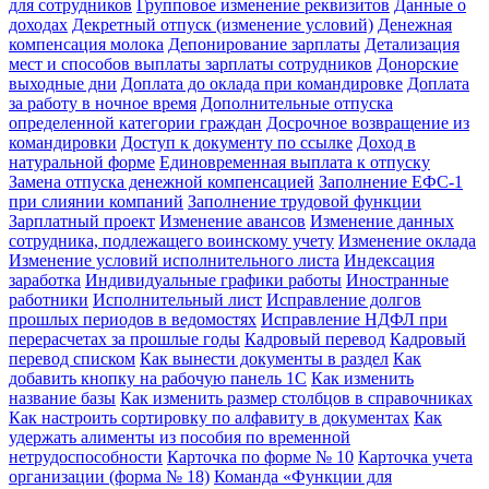
для сотрудников
Групповое изменение реквизитов
Данные о
доходах
Декретный отпуск (изменение условий)
Денежная
компенсация молока
Депонирование зарплаты
Детализация
мест и способов выплаты зарплаты сотрудников
Донорские
выходные дни
Доплата до оклада при командировке
Доплата
за работу в ночное время
Дополнительные отпуска
определенной категории граждан
Досрочное возвращение из
командировки
Доступ к документу по ссылке
Доход в
натуральной форме
Единовременная выплата к отпуску
Замена отпуска денежной компенсацией
Заполнение ЕФС-1
при слиянии компаний
Заполнение трудовой функции
Зарплатный проект
Изменение авансов
Изменение данных
сотрудника, подлежащего воинскому учету
Изменение оклада
Изменение условий исполнительного листа
Индексация
заработка
Индивидуальные графики работы
Иностранные
работники
Исполнительный лист
Исправление долгов
прошлых периодов в ведомостях
Исправление НДФЛ при
перерасчетах за прошлые годы
Кадровый перевод
Кадровый
перевод списком
Как вынести документы в раздел
Как
добавить кнопку на рабочую панель 1С
Как изменить
название базы
Как изменить размер столбцов в справочниках
Как настроить сортировку по алфавиту в документах
Как
удержать алименты из пособия по временной
нетрудоспособности
Карточка по форме № 10
Карточка учета
организации (форма № 18)
Команда «Функции для