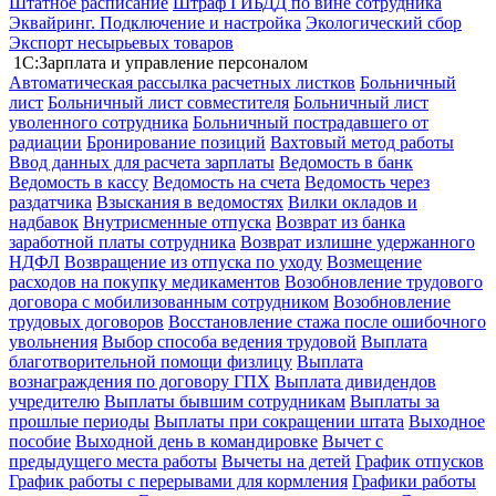
Штатное расписание
Штраф ГИБДД по вине сотрудника
Эквайринг. Подключение и настройка
Экологический сбор
Экспорт несырьевых товаров
1С:Зарплата и управление персоналом
Автоматическая рассылка расчетных листков
Больничный
лист
Больничный лист совместителя
Больничный лист
уволенного сотрудника
Больничный пострадавшего от
радиации
Бронирование позиций
Вахтовый метод работы
Ввод данных для расчета зарплаты
Ведомость в банк
Ведомость в кассу
Ведомость на счета
Ведомость через
раздатчика
Взыскания в ведомостях
Вилки окладов и
надбавок
Внутрисменные отпуска
Возврат из банка
заработной платы сотрудника
Возврат излишне удержанного
НДФЛ
Возвращение из отпуска по уходу
Возмещение
расходов на покупку медикаментов
Возобновление трудового
договора с мобилизованным сотрудником
Возобновление
трудовых договоров
Восстановление стажа после ошибочного
увольнения
Выбор способа ведения трудовой
Выплата
благотворительной помощи физлицу
Выплата
вознаграждения по договору ГПХ
Выплата дивидендов
учредителю
Выплаты бывшим сотрудникам
Выплаты за
прошлые периоды
Выплаты при сокращении штата
Выходное
пособие
Выходной день в командировке
Вычет с
предыдущего места работы
Вычеты на детей
График отпусков
График работы с перерывами для кормления
Графики работы