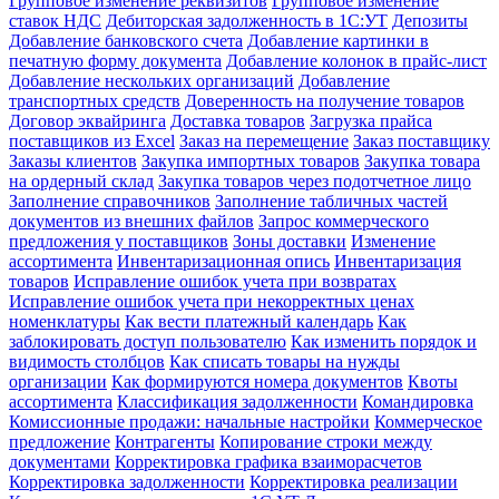
Групповое изменение реквизитов
Групповое изменение
ставок НДС
Дебиторская задолженность в 1С:УТ
Депозиты
Добавление банковского счета
Добавление картинки в
печатную форму документа
Добавление колонок в прайс-лист
Добавление нескольких организаций
Добавление
транспортных средств
Доверенность на получение товаров
Договор эквайринга
Доставка товаров
Загрузка прайса
поставщиков из Excel
Заказ на перемещение
Заказ поставщику
Заказы клиентов
Закупка импортных товаров
Закупка товара
на ордерный склад
Закупка товаров через подотчетное лицо
Заполнение справочников
Заполнение табличных частей
документов из внешних файлов
Запрос коммерческого
предложения у поставщиков
Зоны доставки
Изменение
ассортимента
Инвентаризационная опись
Инвентаризация
товаров
Исправление ошибок учета при возвратах
Исправление ошибок учета при некорректных ценах
номенклатуры
Как вести платежный календарь
Как
заблокировать доступ пользователю
Как изменить порядок и
видимость столбцов
Как списать товары на нужды
организации
Как формируются номера документов
Квоты
ассортимента
Классификация задолженности
Командировка
Комиссионные продажи: начальные настройки
Коммерческое
предложение
Контрагенты
Копирование строки между
документами
Корректировка графика взаиморасчетов
Корректировка задолженности
Корректировка реализации