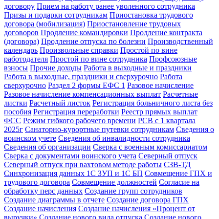
договору
Прием на работу ранее уволенного сотрудника
Призы и подарки сотрудникам
Приостановка трудового
договора (мобилизация)
Приостановление трудовых
договоров
Продление командировки
Продление контракта
(договора)
Продление отпуска по болезни
Производственный
календарь
Произвольные справки
Простой по вине
работодателя
Простой по вине сотрудника
Профсоюзные
взносы
Прочие доходы
Работа в выходные и праздники
Работа в выходные, праздники и сверхурочно
Работа
сверхурочно
Раздел 2 формы ЕФС 1
Разовое начисление
Разовое начисление компенсационных выплат
Расчетные
листки
Расчетный листок
Регистрация больничного листа без
пособия
Регистрация переработки
Реестр прямых выплат
ФСС
Режим гибкого рабочего времени
РСВ с 1 квартала
2025г
Санаторно-курортные путевки сотрудникам
Сведения о
воинском учете
Сведения об инвалидности сотрудника
Сведения об организации
Сверка с военным комиссариатом
Сверка с документами воинского учета
Северный отпуск
Северный отпуск при вахтовом методе работы
СЗВ-ТД
Синхронизация данных 1С ЗУП и 1С БП
Совмещение ГПХ и
трудового договора
Совмещение должностей
Согласие на
обработку перс данных
Создание групп сотрудников
Создание диаграммы в отчете
Создание договора ГПХ
Создание начисления
Создание начисления «Процент от
выручки»
Создание нового вида отпуска
Создание нового