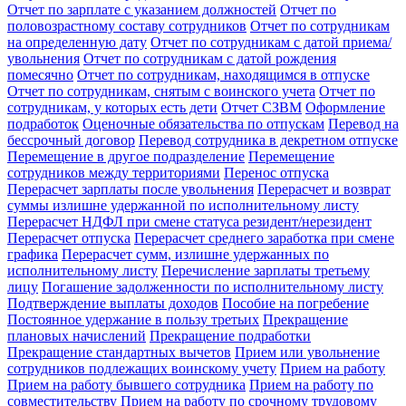
Отчет по зарплате с указанием должностей
Отчет по
половозрастному составу сотрудников
Отчет по сотрудникам
на определенную дату
Отчет по сотрудникам с датой приема/
увольнения
Отчет по сотрудникам с датой рождения
помесячно
Отчет по сотрудникам, находящимся в отпуске
Отчет по сотрудникам, снятым с воинского учета
Отчет по
сотрудникам, у которых есть дети
Отчет СЗВМ
Оформление
подработок
Оценочные обязательства по отпускам
Перевод на
бессрочный договор
Перевод сотрудника в декретном отпуске
Перемещение в другое подразделение
Перемещение
сотрудников между территориями
Перенос отпуска
Перерасчет зарплаты после увольнения
Перерасчет и возврат
суммы излишне удержанной по исполнительному листу
Перерасчет НДФЛ при смене статуса резидент/нерезидент
Перерасчет отпуска
Перерасчет среднего заработка при смене
графика
Перерасчет сумм, излишне удержанных по
исполнительному листу
Перечисление зарплаты третьему
лицу
Погашение задолженности по исполнительному листу
Подтверждение выплаты доходов
Пособие на погребение
Постоянное удержание в пользу третьих
Прекращение
плановых начислений
Прекращение подработки
Прекращение стандартных вычетов
Прием или увольнение
сотрудников подлежащих воинскому учету
Прием на работу
Прием на работу бывшего сотрудника
Прием на работу по
совместительству
Прием на работу по срочному трудовому