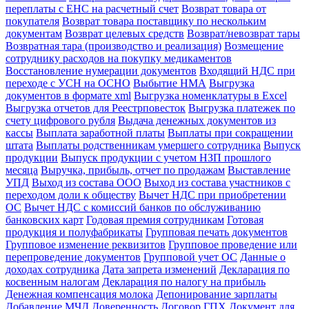
переплаты с ЕНС на расчетный счет
Возврат товара от
покупателя
Возврат товара поставщику по нескольким
документам
Возврат целевых средств
Возврат/невозврат тары
Возвратная тара (производство и реализация)
Возмещение
сотруднику расходов на покупку медикаментов
Восстановление нумерации документов
Входящий НДС при
переходе с УСН на ОСНО
Выбытие НМА
Выгрузка
документов в формате xml
Выгрузка номенклатуры в Excel
Выгрузка отчетов для Реестрповесток
Выгрузка платежек по
счету цифрового рубля
Выдача денежных документов из
кассы
Выплата заработной платы
Выплаты при сокращении
штата
Выплаты родственникам умершего сотрудника
Выпуск
продукции
Выпуск продукции с учетом НЗП прошлого
месяца
Выручка, прибыль, отчет по продажам
Выставление
УПД
Выход из состава ООО
Выход из состава участников с
переходом доли к обществу
Вычет НДС при приобретении
ОС
Вычет НДС с комиссий банков по обслуживанию
банковских карт
Годовая премия сотрудникам
Готовая
продукция и полуфабрикаты
Групповая печать документов
Групповое изменение реквизитов
Групповое проведение или
перепроведение документов
Групповой учет ОС
Данные о
доходах сотрудника
Дата запрета изменений
Декларация по
косвенным налогам
Декларация по налогу на прибыль
Денежная компенсация молока
Депонирование зарплаты
Добавление МЧД
Доверенность
Договор ГПХ
Документ для