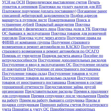
УСН на ОСН
Периодическое выставление счетов
Печать
этикеток и ценников
Платежки на уплату налогов для ИП
Платежное поручение (оплата поставщику)
Погашение ранее
списанной дебиторской задолженности
Подбор адресов
маршрута в путевом листе
Пожертвования
Поиск и
устранение дублей
Покрытый аккредитив
Покупка
автомобиля у физического лица
Покупка доли в УК
Покупка
ОС бывших в эксплуатации
Покупка товаров для розничной
торговли
Покупка услуг через агента
Получение права на
ФИНВ от компании группы
Получение страхового
возмещения и ремонт автомобиля по КАСКО
Получение
страхового возмещения и ремонт автомобиля по ОСАГО
Помощь от учредителя
Порядок расчета аванса
Пособие по
нетрудоспособности
Поступление дополнительных расходов
Поступление и ввод в эксплуатацию ОС
Поступление оплаты
от покупателя
Поступление от иностранного поставщика
Поступление товара склад
Поступление товаров и услуг
Поступление товаров на несколько складов
Поступление
товаров от иностранного поставщика
Пояснения в составе
упрощенной отчетности
Предоставление займа другой
организации
Представительские расходы
Премия к празднику
для сотрудников
Премия сотруднику после увольнения
Приём
на работу
Прием на работу бывшего сотрудника
Призы и
подарки сотрудникам
Принцип работы счетов бухгалтерского
учета
Принятие к учету ОС
Приобретение импортных