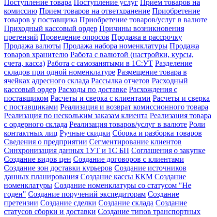
Поступление товара
Поступление услуг
Прием товаров на
комиссию
Прием товаров на ответхранение
Приобретение
товаров у поставщика
Приобретение товаров/услуг в валюте
Приходный кассовый ордер
Причины возникновения
претензий
Проведение опросов
Продажа в рассрочку
Продажа валюты
Продажа набора номенклатуры
Продажа
товаров хранителю
Работа с валютой (настройки, курсы,
счета, касса)
Работа с самозанятыми в 1С:УТ
Разделение
складов при одной номенклатуре
Размещение товара в
ячейках адресного склада
Рассылка отчетов
Расходный
кассовый ордер
Расходы по доставке
Расхождения с
поставщиком
Расчеты и сверка с клиентами
Расчеты и сверка
с поставщиками
Реализация и возврат комиссионного товара
Реализация по нескольким заказам клиента
Реализация товара
с ордерного склада
Реализация товаров/услуг в валюте
Роли
контактных лиц
Ручные скидки
Сборка и разборка товаров
Сведения о предприятии
Сегментирование клиентов
Синхронизация данных 1УТ и 1С БП
Соглашения о закупке
Создание видов цен
Создание договоров с клиентами
Создание зон доставки курьеров
Создание источников
данных планирования
Создание кассы ККМ
Создание
номенклатуры
Создание номенклатуры со статусом "Не
годен"
Создание поручений экспедиторам
Создание
претензии
Создание сделки
Создание склада
Создание
статусов сборки и доставки
Создание типов транспортных