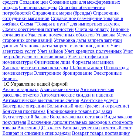
средств
Создание цен
Создание цен для межфирменных
продаж
Специальная цена
Способы обеспечения
потребностей
Справочник марки (бренды)
Справочник
сотрудники магазинов
Справочное размещение товаров в
ячейках
Схема "Товары в пути" для импортных закупок
Схемы обеспечения потребностей
Счета на оплату
Типовые
соглашения
Удаление помеченных объектов
Упаковка
Услуги
сторонних организаций
Установка даты запрета загрузки
данных
Установка даты запрета изменения данных
Учет
агентских услуг
Учет займов
Учет кредитов полученных
Учет
ретро-бонусов от поставщиков
Учет сертификатов
номенклатуры
Физические лица
Форматы магазинов
Характеристики номенклатуры
Шаблоны анкет
Штрихкоды
номенклатуры
Электронное бронирование
Электронные
билеты
1С:Управление нашей фирмой
Аванс и зарплата
Авансовые отчеты
Автоматическая
рассылка отчетов
Автоматические скидки и наценки
Автоматическое выставление счетов
Агентские услуги
Бартерные операции
Больничный лист (расчет и отражение)
Бонусная программа
Бронирование товара под заказ
Бухгалтерский баланс
Ввод начальных остатков
Виды заказов
покупателя
Включение дополнительных расходов в стоимость
товара
Внесение ДС в кассу
Возврат денег на расчетный счет
Возврат и списание спецодежды
Возврат товара поставщику