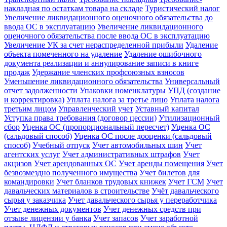
накладная по остаткам товара на складе
Туристический налог
Увеличение ликвидационного оценочного обязательства до
ввода ОС в эксплуатацию
Увеличение ликвидационного
оценочного обязательства после ввода ОС в эксплуатацию
Увеличение УК за счет нераспределенной прибыли
Удаление
объекта помеченного на удаление
Удаление ошибочного
документа реализации и аннулирование записи в книге
продаж
Удержание членских профсоюзных взносов
Уменьшение ликвидационного обязательства
Универсальный
отчет задолженности
Упаковки номенклатуры
УПД (создание
и корректировка)
Уплата налога за третье лицо
Уплата налога
третьим лицом
Управленческий учет
Уставный капитал
Уступка права требования (договор цессии)
Утилизационный
сбор
Уценка ОС (пропорциональный пересчет)
Уценка ОС
(сальдовый способ)
Уценка ОС после дооценки (сальдовый
способ)
Учебный отпуск
Учет автомобильных шин
Учет
агентских услуг
Учет административных штрафов
Учет
акцизов
Учет арендованных ОС
Учет аренды помещения
Учет
безвозмездно полученного имущества
Учет билетов для
командировки
Учет бланков трудовых книжек
Учет ГСМ
Учет
давальческих материалов в строительстве
Учёт давальческого
сырья у заказчика
Учет давальческого сырья у переработчика
Учет денежных документов
Учет денежных средств при
отзыве лицензии у банка
Учет запасов
Учет заработной