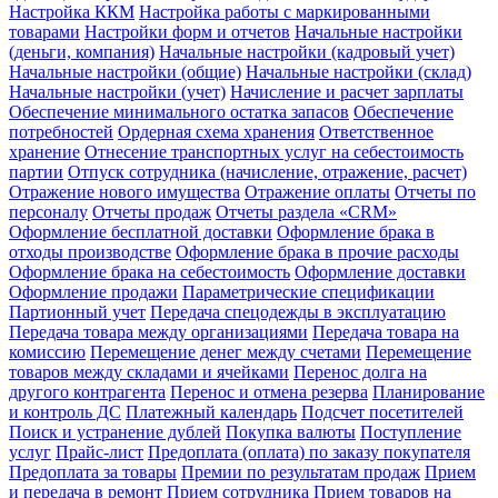
Настройка ККМ
Настройка работы с маркированными
товарами
Настройки форм и отчетов
Начальные настройки
(деньги, компания)
Начальные настройки (кадровый учет)
Начальные настройки (общие)
Начальные настройки (склад)
Начальные настройки (учет)
Начисление и расчет зарплаты
Обеспечение минимального остатка запасов
Обеспечение
потребностей
Ордерная схема хранения
Ответственное
хранение
Отнесение транспортных услуг на себестоимость
партии
Отпуск сотрудника (начисление, отражение, расчет)
Отражение нового имущества
Отражение оплаты
Отчеты по
персоналу
Отчеты продаж
Отчеты раздела «CRM»
Оформление бесплатной доставки
Оформление брака в
отходы производстве
Оформление брака в прочие расходы
Оформление брака на себестоимость
Оформление доставки
Оформление продажи
Параметрические спецификации
Партионный учет
Передача спецодежды в эксплуатацию
Передача товара между организациями
Передача товара на
комиссию
Перемещение денег между счетами
Перемещение
товаров между складами и ячейками
Перенос долга на
другого контрагента
Перенос и отмена резерва
Планирование
и контроль ДС
Платежный календарь
Подсчет посетителей
Поиск и устранение дублей
Покупка валюты
Поступление
услуг
Прайс-лист
Предоплата (оплата) по заказу покупателя
Предоплата за товары
Премии по результатам продаж
Прием
и передача в ремонт
Прием сотрудника
Прием товаров на