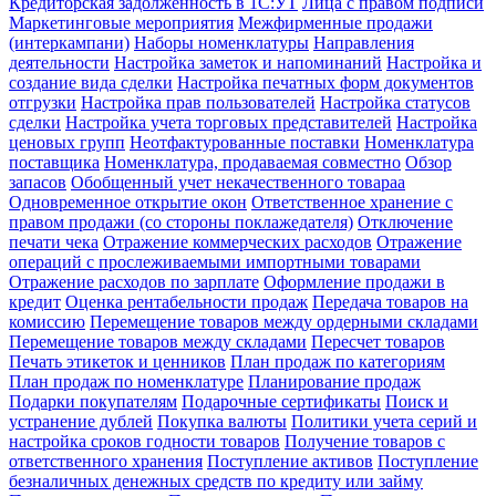
Кредиторская задолженность в 1С:УТ
Лица с правом подписи
Маркетинговые мероприятия
Межфирменные продажи
(интеркампани)
Наборы номенклатуры
Направления
деятельности
Настройка заметок и напоминаний
Настройка и
создание вида сделки
Настройка печатных форм документов
отгрузки
Настройка прав пользователей
Настройка статусов
сделки
Настройка учета торговых представителей
Настройка
ценовых групп
Неотфактурованные поставки
Номенклатура
поставщика
Номенклатура, продаваемая совместно
Обзор
запасов
Обобщенный учет некачественного товараа
Одновременное открытие окон
Ответственное хранение с
правом продажи (со стороны поклажедателя)
Отключение
печати чека
Отражение коммерческих расходов
Отражение
операций с прослеживаемыми импортными товарами
Отражение расходов по зарплате
Оформление продажи в
кредит
Оценка рентабельности продаж
Передача товаров на
комиссию
Перемещение товаров между ордерными складами
Перемещение товаров между складами
Пересчет товаров
Печать этикеток и ценников
План продаж по категориям
План продаж по номенклатуре
Планирование продаж
Подарки покупателям
Подарочные сертификаты
Поиск и
устранение дублей
Покупка валюты
Политики учета серий и
настройка сроков годности товаров
Получение товаров с
ответственного хранения
Поступление активов
Поступление
безналичных денежных средств по кредиту или займу