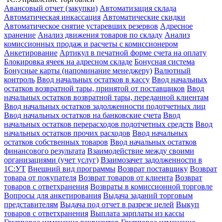
Авансовый отчет (закупки)
Автоматизация склада
Автоматическая инкассация
Автоматические скидки
Автоматическое снятие устаревших резервов
Адресное
хранение
Анализ движения товаров по складу
Анализ
комиссионных продаж и расчеты с комиссионером
Анкетирование
Артикул в печатной форме счета на оплату
Блокировка ячеек на адресном складе
Бонусная система
Бонусные карты (напоминание менеджеру)
Валютный
контроль
Ввод начальных остатков в кассу
Ввод начальных
остатков возвратной тары, принятой от поставщиков
Ввод
начальных остатков возвратной тары, переданной клиентам
Ввод начальных остатков задолженности подотчетных лиц
Ввод начальных остатков на банковские счета
Ввод
начальных остатков перерасходов подотчетных средств
Ввод
начальных остатков прочих расходов
Ввод начальных
остатков собственных товаров
Ввод начальных остатков
финансового результата
Взаимодействие между своими
организациями (учет услуг)
Взаимозачет задолженности в
1С:УТ
Внешний вид программы
Возврат поставщику
Возврат
товара от покупателя
Возврат товаров от клиента
Возврат
товаров с ответхранения
Возвраты в комиссионной торговле
Вопросы для анкетирования
Выдача заданий торговым
представителям
Выдача под отчет в разрезе целей
Выкуп
товаров с ответхранения
Выплата зарплаты из кассы