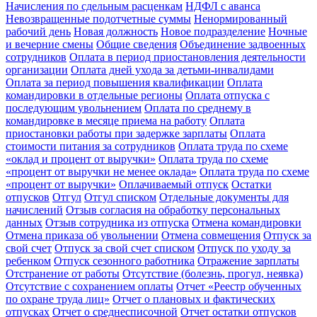
Начисления по сдельным расценкам
НДФЛ с аванса
Невозвращенные подотчетные суммы
Ненормированный
рабочий день
Новая должность
Новое подразделение
Ночные
и вечерние смены
Общие сведения
Объединение задвоенных
сотрудников
Оплата в период приостановления деятельности
организации
Оплата дней ухода за детьми-инвалидами
Оплата за период повышения квалификации
Оплата
командировки в отдельные регионы
Оплата отпуска с
последующим увольнением
Оплата по среднему в
командировке в месяце приема на работу
Оплата
приостановки работы при задержке зарплаты
Оплата
стоимости питания за сотрудников
Оплата труда по схеме
«оклад и процент от выручки»
Оплата труда по схеме
«процент от выручки не менее оклада»
Оплата труда по схеме
«процент от выручки»
Оплачиваемый отпуск
Остатки
отпусков
Отгул
Отгул списком
Отдельные документы для
начислений
Отзыв согласия на обработку персональных
данных
Отзыв сотрудника из отпуска
Отмена командировки
Отмена приказа об увольнении
Отмена совмещения
Отпуск за
свой счет
Отпуск за свой счет списком
Отпуск по уходу за
ребенком
Отпуск сезонного работника
Отражение зарплаты
Отстранение от работы
Отсутствие (болезнь, прогул, неявка)
Отсутствие с сохранением оплаты
Отчет «Реестр обученных
по охране труда лиц»
Отчет о плановых и фактических
отпусках
Отчет о среднесписочной
Отчет остатки отпусков