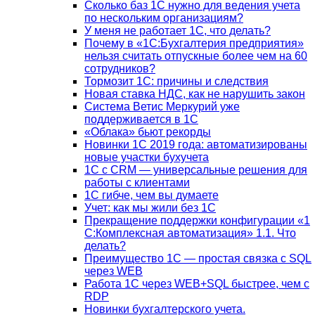
Сколько баз 1C нужно для ведения учета
по нескольким организациям?
У меня не работает 1С, что делать?
Почему в «1С:Бухгалтерия предприятия»
нельзя считать отпускные более чем на 60
сотрудников?
Тормозит 1C: причины и следствия
Новая ставка НДС, как не нарушить закон
Система Ветис Меркурий уже
поддерживается в 1С
«Облака» бьют рекорды
Новинки 1С 2019 года: автоматизированы
новые участки бухучета
1С с CRM — универсальные решения для
работы с клиентами
1С гибче, чем вы думаете
Учет: как мы жили без 1С
Прекращение поддержки конфигурации «1
С:Комплексная автоматизация» 1.1. Что
делать?
Преимущество 1С — простая связка с SQL
через WEB
Работа 1С через WEB+SQL быстрее, чем с
RDP
Новинки бухгалтерского учета.