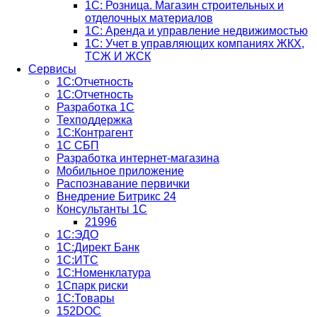
1С: Розница. Магазин строительных и
отделочных материалов
1С: Аренда и управление недвижимостью
1C: Учет в управляющих компаниях ЖКХ,
ТСЖ И ЖСК
Сервисы
1С:Отчетность
1С:Отчетность
Разработка 1С
Техподдержка
1С:Контрагент
1С СБП
Разработка интернет-магазина
Мобильное приложение
Распознавание первички
Внедрение Битрикс 24
Консультанты 1С
21996
1С:ЭДО
1С:Директ Банк
1С:ИТС
1С:Номенклатура
1Спарк риски
1С:Товары
152DOC