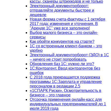
кассы, сканеры штрихкодов и не только
Электронный документооборот:
отправляйте документы быстрее и
дешевле
Новая форма счета-фактуры с 1 октября
2017 года: изменения и уточнения. В
"Аренде 1С" уже все заполнено!
Выбор малого бизнеса – это онлайн-
сервисы
Как обойти конкурентов на старте?
1C со встроенным клиент-банком – это
удобно
Электронный документооборот (ЭДО) в 1С
– ничего не стоит попробовать
Обновления баз 1С: нужно ли это?
1С:Контрагент. Ввод контрагентов без
ошибок
С 2018 года прекращается поддержка
программы 1С:Зарплата и управление
персоналом в редакции 2.5
«1СПАРК Риски». Осмотрительность в
бизнесе – это главное
Отсрочка применения онлайн-касс для
индивидуальных предпринимателей до 1
июля 2019 года