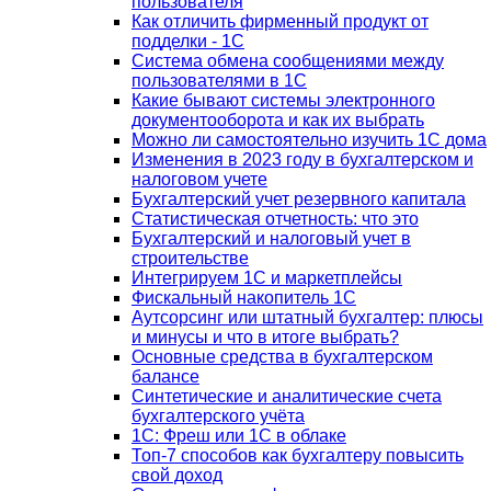
пользователя
Как отличить фирменный продукт от
подделки - 1С
Система обмена сообщениями между
пользователями в 1С
Какие бывают системы электронного
документооборота и как их выбрать
Можно ли самостоятельно изучить 1С дома
Изменения в 2023 году в бухгалтерском и
налоговом учете
Бухгалтерский учет резервного капитала
Статистическая отчетность: что это
Бухгалтерский и налоговый учет в
строительстве
Интегрируем 1С и маркетплейсы
Фискальный накопитель 1С
Аутсорсинг или штатный бухгалтер: плюсы
и минусы и что в итоге выбрать?
Основные средства в бухгалтерском
балансе
Синтетические и аналитические счета
бухгалтерского учёта
1C: Фреш или 1С в облаке
Топ-7 способов как бухгалтеру повысить
свой доход