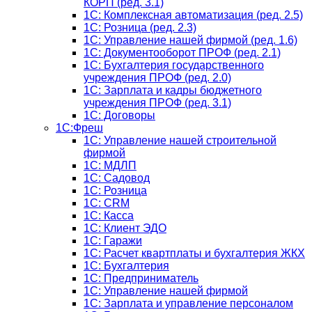
КОРП (ред. 3.1)
1C: Комплексная автоматизация (ред. 2.5)
1С: Розница (ред. 2.3)
1С: Управление нашей фирмой (ред. 1.6)
1С: Документооборот ПРОФ (ред. 2.1)
1C: Бухгалтерия государственного
учреждения ПРОФ (ред. 2.0)
1C: Зарплата и кадры бюджетного
учреждения ПРОФ (ред. 3.1)
1С: Договоры
1С:Фреш
1С: Управление нашей строительной
фирмой
1С: МДЛП
1С: Садовод
1С: Розница
1C: CRM
1C: Касса
1С: Клиент ЭДО
1С: Гаражи
1C: Расчет квартплаты и бухгалтерия ЖКХ
1C: Бухгалтерия
1C: Предприниматель
1C: Управление нашей фирмой
1C: Зарплата и управление персоналом