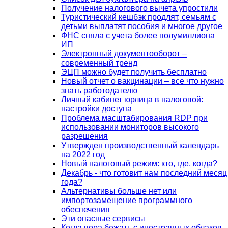
Получение налогового вычета упростили
Туристический кешбэк продлят, семьям с
детьми выплатят пособия и многое другое
ФНС сняла с учета более полумиллиона
ИП
Электронный документооборот –
современный тренд
ЭЦП можно будет получить бесплатно
Новый отчет о вакцинации – все что нужно
знать работодателю
Личный кабинет юрлица в налоговой:
настройки доступа
Проблема масштабирования RDP при
использовании мониторов высокого
разрешения
Утвержден производственный календарь
на 2022 год
Новый налоговый режим: кто, где, когда?
Декабрь - что готовит нам последний месяц
года?
Альтернативы больше нет или
импортозамещение программного
обеспечения
Эти опасные сервисы
Когда пора бежать с иностранных облаков