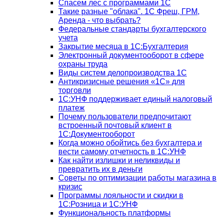
Спасем лес с программами 1С
Такие разные "облака". 1С Фреш, ГРМ,
Аренда - что выбрать?
Федеральные стандарты бухгалтерского
учета
Закрытие месяца в 1С:Бухгалтерия
Электронный документооборот в сфере
охраны труда
Виды систем делопроизводства 1C
Антикризисные решения «1С» для
торговли
1С:УНФ поддерживает единый налоговый
платеж
Почему пользователи предпочитают
встроенный почтовый клиент в
1С:Документооборот
Когда можно обойтись без бухгалтера и
вести самому отчетность в 1С:УНФ
Как найти излишки и неликвиды и
превратить их в деньги
Советы по оптимизации работы магазина в
кризис
Программы лояльности и скидки в
1С:Розница и 1С:УНФ
Функциональность платформы