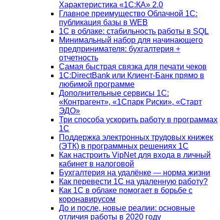
Характеристика «1С:КА» 2.0
Главное преимущество Облачной 1С:
публикация базы в WEB
1С в облаке: стабильность работы в SQL
Минимальный набор для начинающего
предпринимателя: бухгалтерия +
отчетность
Самая быстрая связка для печати чеков
1С:DirectBank или Клиент-Банк прямо в
любимой программе
Дополнительные сервисы 1С:
«Контрагент», «1Спарк Риски», «Старт
ЭДО»
Три способа ускорить работу в программах
1С
Поддержка электронных трудовых книжек
(ЭТК) в программных решениях 1С
Как настроить VipNet для входа в личный
кабинет в налоговой
Бухгалтерия на удалёнке — норма жизни
Как перевести 1С на удаленную работу?
Как 1С в облаке помогает в борьбе с
коронавирусом
До и после, новые реалии: основные
отличия работы в 2020 году