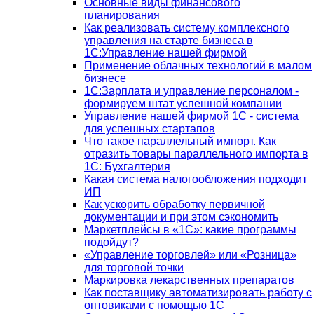
Основные виды финансового
планирования
Как реализовать систему комплексного
управления на старте бизнеса в
1С:Управление нашей фирмой
Применение облачных технологий в малом
бизнесе
1C:Зарплата и управление персоналом -
формируем штат успешной компании
Управление нашей фирмой 1C - система
для успешных стартапов
Что такое параллельный импорт. Как
отразить товары параллельного импорта в
1С: Бухгалтерия
Какая система налогообложения подходит
ИП
Как ускорить обработку первичной
документации и при этом сэкономить
Маркетплейсы в «1С»: какие программы
подойдут?
«Управление торговлей» или «Розница»
для торговой точки
Маркировка лекарственных препаратов
Как поставщику автоматизировать работу с
оптовиками с помощью 1С