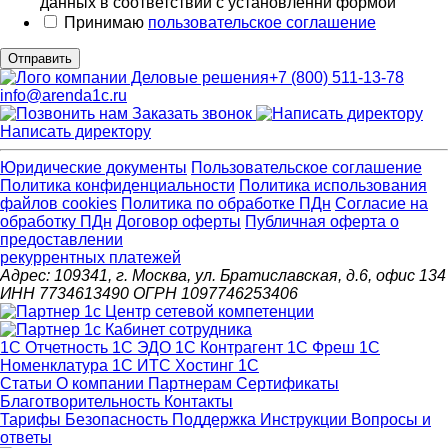
данных в соответствии с установленнй формой
Принимаю
пользовательское соглашение
Отправить
+7 (800) 511-13-78
info@arenda1c.ru
Заказать звонок
Написать директору
Юридические документы
Пользовательское соглашение
Политика конфиденциальности
Политика использования
файлов cookies
Политика по обработке ПДн
Cогласие на
обработку ПДн
Договор оферты
Публичная оферта о
предоставлении
рекуррентных платежей
Адрес: 109341, г. Москва, ул. Братиславская, д.6, офис 134
ИНН 7734613490 ОГРН 1097746253406
1С Отчетность
1С ЭДО
1С Контрагент
1С Фреш
1С
Номенклатура
1С ИТС
Хостинг 1С
Статьи
О компании
Партнерам
Сертификаты
Благотворительность
Контакты
Тарифы
Безопасность
Поддержка
Инструкции
Вопросы и
ответы