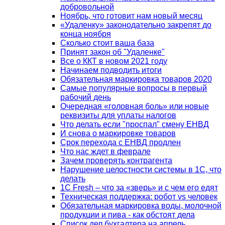
добровольной
Ноябрь, что готовит нам новый месяц
«Удаленку» законодательно закрепят до
конца ноября
Сколько стоит ваша база
Принят закон об "Удаленке"
Все о ККТ в новом 2021 году
Начинаем подводить итоги
Обязательная маркировка товаров 2020
Самые популярные вопросы в первый
рабочий день
Очередная «головная боль» или новые
реквизиты для уплаты налогов
Что делать если "проспал" смену ЕНВД
И снова о маркировке товаров
Срок перехода с ЕНВД продлен
Что нас ждет в феврале
Зачем проверять контрагента
Нарушение целостности системы в 1С, что
делать
1С Fresh – что за «зверь» и с чем его едят
Техническая поддержка: робот vs человек
Обязательная маркировка воды, молочной
продукции и пива - как обстоят дела
Список дел бухгалтера на апрель