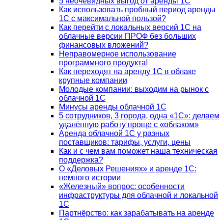
5 неочевидных выгод от аренды 1С
Как использовать пробный период аренды
1С с максимальной пользой?
Как перейти с локальных версий 1С на
облачные версии ПРОФ без больших
финансовых вложений?
Неправомерное использование
программного продукта!
Как переходят на аренду 1С в облаке
крупные компании
Молодые компании: выходим на рынок с
облачной 1С
Минусы аренды облачной 1С
5 сотрудников, 3 города, одна «1С»: делаем
удалённую работу проще с «облаком»
Аренда облачной 1С у разных
поставщиков: тарифы, услуги, цены
Как и с чем вам поможет наша техническая
поддержка?
О «Деловых Решениях» и аренде 1С:
немного истории
«Железный» вопрос: особенности
инфраструктуры для облачной и локальной
1С
Партнёрство: как зарабатывать на аренде