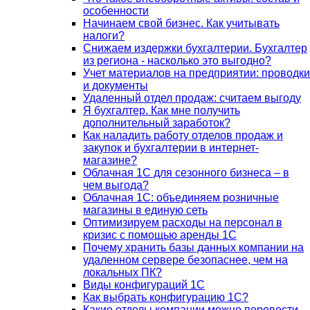
особенности
Начинаем свой бизнес. Как учитывать
налоги?
Снижаем издержки бухгалтерии. Бухгалтер
из региона - насколько это выгодно?
Учет материалов на предприятии: проводки
и документы
Удаленный отдел продаж: считаем выгоду
Я бухгалтер. Как мне получить
дополнительный заработок?
Как наладить работу отделов продаж и
закупок и бухгалтерии в интернет-
магазине?
Облачная 1С для сезонного бизнеса – в
чем выгода?
Облачная 1С: объединяем розничные
магазины в единую сеть
Оптимизируем расходы на персонал в
кризис с помощью аренды 1С
Почему хранить базы данных компании на
удаленном сервере безопаснее, чем на
локальных ПК?
Виды конфигураций 1С
Как выбрать конфигурацию 1С?
Какие отделы компании можно перевести