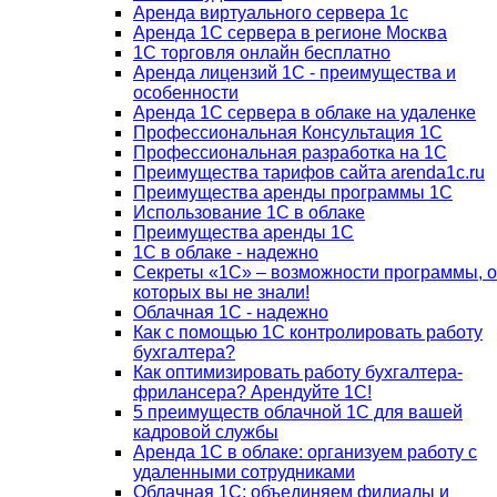
Аренда виртуального сервера 1с
Аренда 1С сервера в регионе Москва
1С торговля онлайн бесплатно
Аренда лицензий 1С - преимущества и
особенности
Аренда 1С сервера в облаке на удаленке
Профессиональная Консультация 1С
Профессиональная разработка на 1С
Преимущества тарифов сайта arenda1c.ru
Преимущества аренды программы 1С
Использование 1С в облаке
Преимущества аренды 1С
1С в облаке - надежно
Секреты «1С» – возможности программы, о
которых вы не знали!
Облачная 1С - надежно
Как с помощью 1С контролировать работу
бухгалтера?
Как оптимизировать работу бухгалтера-
фрилансера? Арендуйте 1С!
5 преимуществ облачной 1С для вашей
кадровой службы
Аренда 1С в облаке: организуем работу с
удаленными сотрудниками
Облачная 1С: объединяем филиалы и