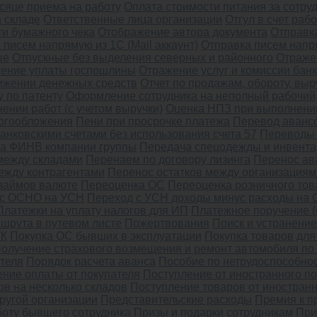
сяце приема на работу
Оплата стоимости питания за сотру
а складе
Ответственные лица организации
Отгул в счет ра
ти бумажного чека
Отображение автора документа
Отправка
 писем напрямую из 1С (Mail аккаунт)
Отправка писем напр
ые
Отпускные без выделения северных и районного
Отраже
ение уплаты госпошлины
Отражение услуг и комиссии бан
вижении денежных средств
Отчет по продажам, обороту, вы
 по патенту
Оформление сотрудника на неполный рабочий
нии работ (с учетом выручки)
Оценка НПЗ при выполнении
логообложения
Пени при просрочке платежа
Перевод авансо
нковскими счетами без использования счета 57
Переводы 
на ФИНВ компании группы
Передача спецодежды и инвента
между складами
Перенаем по договору лизинга
Перенос ав
ежду контрагентами
Перенос остатков между организациям
 займов валюте
Переоценка ОС
Переоценка розничного тов
 с ОСНО на УСН
Переход с УСН доходы минус расходы на
Платежки на уплату налогов для ИП
Платежное поручение (
шрута в путевом листе
Пожертвования
Поиск и устранение
УК
Покупка ОС бывших в эксплуатации
Покупка товаров для
олучение страхового возмещения и ремонт автомобиля п
теля
Порядок расчета аванса
Пособие по нетрудоспособно
ние оплаты от покупателя
Поступление от иностранного п
в на несколько складов
Поступление товаров от иностран
ругой организации
Представительские расходы
Премия к п
боту бывшего сотрудника
Призы и подарки сотрудникам
При