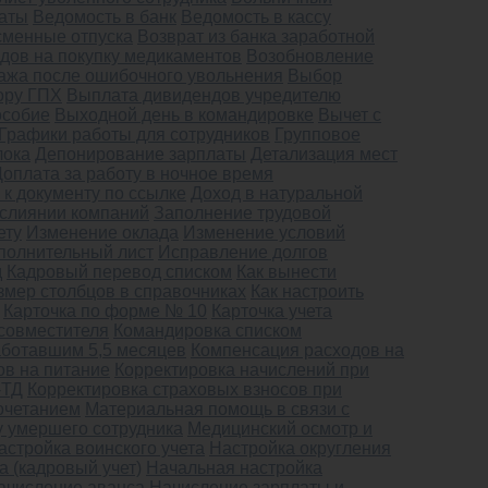
латы
Ведомость в банк
Ведомость в кассу
сменные отпуска
Возврат из банка заработной
дов на покупку медикаментов
Возобновление
ажа после ошибочного увольнения
Выбор
ору ГПХ
Выплата дивидендов учредителю
особие
Выходной день в командировке
Вычет с
Графики работы для сотрудников
Групповое
лока
Депонирование зарплаты
Детализация мест
Доплата за работу в ночное время
 к документу по ссылке
Доход в натуральной
слиянии компаний
Заполнение трудовой
ету
Изменение оклада
Изменение условий
полнительный лист
Исправление долгов
д
Кадровый перевод списком
Как вынести
змер столбцов в справочниках
Как настроить
Карточка по форме № 10
Карточка учета
совместителя
Командировка списком
аботавшим 5,5 месяцев
Компенсация расходов на
ов на питание
Корректировка начислений при
-ТД
Корректировка страховых взносов при
очетанием
Материальная помощь в связи с
 умершего сотрудника
Медицинский осмотр и
астройка воинского учета
Настройка округления
а (кадровый учет)
Начальная настройка
ачисление аванса
Начисление зарплаты и