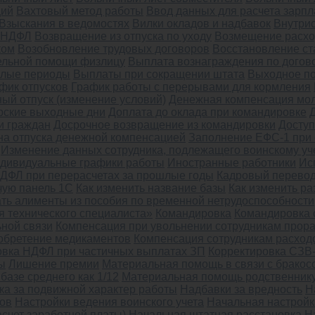
ций
Вахтовый метод работы
Ввод данных для расчета зарп
Взыскания в ведомостях
Вилки окладов и надбавок
Внутри
о НДФЛ
Возвращение из отпуска по уходу
Возмещение расхо
ком
Возобновление трудовых договоров
Восстановление ст
ельной помощи физлицу
Выплата вознаграждения по догов
шлые периоды
Выплаты при сокращении штата
Выходное п
фик отпусков
График работы с перерывами для кормления
ый отпуск (изменение условий)
Денежная компенсация мо
рские выходные дни
Доплата до оклада при командировке
и граждан
Досрочное возвращение из командировки
Доступ
а отпуска денежной компенсацией
Заполнение ЕФС-1 при 
Изменение данных сотрудника, подлежащего воинскому уч
дивидуальные графики работы
Иностранные работники
Ис
ДФЛ при перерасчетах за прошлые годы
Кадровый перево
чую панель 1С
Как изменить название базы
Как изменить ра
ать алименты из пособия по временной нетрудоспособности
я технического специалиста»
Командировка
Командировка 
ной связи
Компенсация при увольнении сотрудникам прор
обретение медикаментов
Компенсация сотрудникам расход
овка НДФЛ при частичных выплатах ЗП
Корректировка СЗВ
ы
Лишение премии
Материальная помощь в связи с бракос
базе среднего как 1/12
Материальная помощь родственнику
ка за подвижной характер работы
Надбавки за вредность
Н
тов
Настройки ведения воинского учета
Начальная настройк
асчет заработной платы)
Начальная штатная расстановка
Н