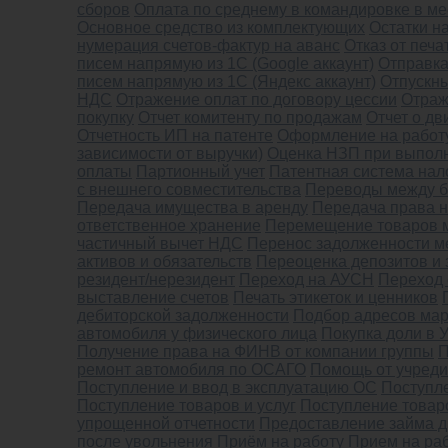
сборов
Оплата по среднему в командировке в ме
Основное средство из комплектующих
Остатки н
нумерация счетов-фактур на аванс
Отказ от печа
писем напрямую из 1С (Google аккаунт)
Отправка
писем напрямую из 1С (Яндекс аккаунт)
Отпускн
НДС
Отражение оплат по договору цессии
Отраж
покупку
Отчет комитенту по продажам
Отчет о д
Отчетность ИП на патенте
Оформление на работу
зависимости от выручки)
Оценка НЗП при выполне
оплаты
Партионный учет
Патентная система на
с внешнего совместительства
Переводы между ба
Передача имущества в аренду
Передача права 
ответственное хранение
Перемещение товаров 
частичный вычет НДС
Перенос задолженности м
активов и обязательств
Переоценка депозитов и
резидент/нерезидент
Переход на АУСН
Переход
выставление счетов
Печать этикеток и ценников
дебиторской задолженности
Подбор адресов мар
автомобиля у физического лица
Покупка доли в 
Получение права на ФИНВ от компании группы
П
ремонт автомобиля по ОСАГО
Помощь от учреди
Поступление и ввод в эксплуатацию ОС
Поступле
Поступление товаров и услуг
Поступление товаро
упрощенной отчетности
Предоставление займа д
после увольнения
Приём на работу
Прием на ра