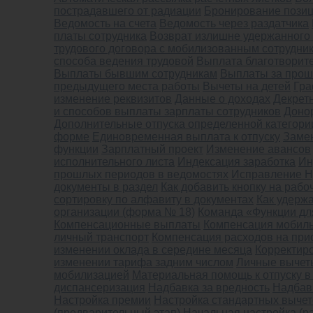
пострадавшего от радиации
Бронирование пози
Ведомость на счета
Ведомость через раздатчика
платы сотрудника
Возврат излишне удержанног
трудового договора с мобилизованным сотрудни
способа ведения трудовой
Выплата благотворит
Выплаты бывшим сотрудникам
Выплаты за про
предыдущего места работы
Вычеты на детей
Гра
изменение реквизитов
Данные о доходах
Декретн
и способов выплаты зарплаты сотрудников
Доно
Дополнительные отпуска определенной категори
форме
Единовременная выплата к отпуску
Замен
функции
Зарплатный проект
Изменение авансов
исполнительного листа
Индексация заработка
Ин
прошлых периодов в ведомостях
Исправление Н
документы в раздел
Как добавить кнопку на рабо
сортировку по алфавиту в документах
Как удерж
организации (форма № 18)
Команда «Функции дл
Компенсационные выплаты
Компенсация мобиль
личный транспорт
Компенсация расходов на при
изменении оклада в середине месяца
Корректир
изменении тарифа задним числом
Личные вычет
мобилизацией
Материальная помощь к отпуску в 
диспансеризация
Надбавка за вредность
Надбав
Настройка премии
Настройка стандартных выче
(предварительный этап)
Начальная настройка (р