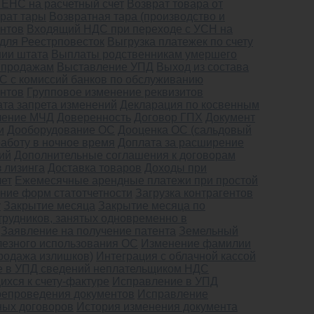
 ЕНС на расчетный счет
Возврат товара от
рат тары
Возвратная тара (производство и
нтов
Входящий НДС при переходе с УСН на
 для Реестрповесток
Выгрузка платежек по счету
ии штата
Выплаты родственникам умершего
о продажам
Выставление УПД
Выход из состава
С с комиссий банков по обслуживанию
ентов
Групповое изменение реквизитов
ата запрета изменений
Декларация по косвенным
ление МЧД
Доверенность
Договор ГПХ
Документ
и
Дооборудование ОС
Дооценка ОС (сальдовый
работу в ночное время
Доплата за расширение
ий
Дополнительные соглашения к договорам
 лизинга
Доставка товаров
Доходы при
лет
Ежемесячные арендные платежи при простой
ение форм статотчетности
Загрузка контрагентов
у
Закрытие месяца
Закрытие месяца по
трудников, занятых одновременно в
Заявление на получение патента
Земельный
лезного использования ОС
Изменение фамилии
родажа излишков)
Интеграция с облачной кассой
 в УПД сведений неплательщиком НДС
хся к счету-фактуре
Исправление в УПД
ерепроведения документов
Исправление
ных договоров
История изменения документа