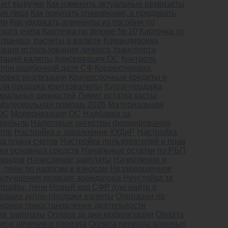
 нет выручки
Как изменить актуальные реквизиты
ые лица
Как покупать упаковками, а продавать
ти
Как удержать алименты из пособия по
кого учета
Карточка по форме № 10
Карточка по
границу, расчеты в валюте
Командировка
ация использования личного транспорта
тация валюты
Консервация ОС
Контроль
 при ошибочной дате СФ
Корректировка
ровка реализации
Краткосрочные кредиты и
пля-продажа криптовалюты
Купля-продажа
риальных ценностей
Лимит остатка кассы
Материальная помощь 2026
Материальная
ОС
Модернизация ОС
Надбавка за
прибыль
Налоговые регистры формирования
тов
Настройка и заполнение КУДиР
Настройка
а плана счетов
Настройка пользователей и прав
ки основных средств
Начальные остатки по РБП
дендов
Начисление зарплаты
Начисление и
 пени по налогам и взносам
Незавершенное
улучшения позиция арендатора
Неустойка за
штрафы, пени
Новый код СФР (где найти и
рации купли-продажи валюты
Операции по
период приостановления деятельности
ки зарплаты
Оплата за дни мобилизации
Оплата
риод лечения и проезда
Оплата периода военных