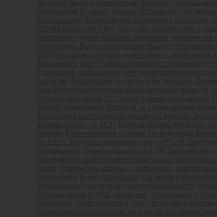
Возврат аванса покупателю
Возврат госпошлины
покупателя
Возврат товара поставщику по неско
реализация)
Возмещение сотруднику расходов н
ОСНО
Выбытие НМА
Выгрузка документов в фо
цифрового рубля
Выдача денежных документов и
сотрудника
Выпуск продукции
Выпуск продукции 
ООО
Выход из состава участников с переходом д
банковских карт
Годовая премия сотрудникам
Го
Групповое проведение или перепроведение док
налогам
Декларация по налогу на прибыль
Денеж
для начисления премии
Доначисление налогов п
способ)
Дооценка ОС после оценки (сальдовый с
зон обслуживания
Доплата за совмещение должн
Досрочное расторжение договора аренды
Досро
взаимозачете на УСН
Единая форма МЧД для го
аренде
Ежемесячные премии сотрудникам
Журн
из Excel
Загрузка номенклатуры из Excel
Загрузк
расписанию
Запасы как вклад в УК
Заполнение с
некоммерческой и приносящей доход деятельнос
налог
Изменение данных сотрудника, подлежаще
сотрудника
Инвентаризация расчетов с контраге
Исключение товаров из прослеживаемости
Испо
Исправление в УПД сведений, относящихся к пе
сведений, относящихся к счету-фактуре и перви
отрицательных остатков по счетам без инвентар