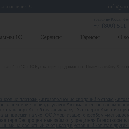
info@are
аза знаний по 1С
Звонок по России бе
+7 (800) 511
раммы 1С
Сервисы
Тарифы
О к
а знаний по 1С
›
1С Бухгалтерия предприятия
›
Прием на работу бывше
ансовые платежи
Автозаполнение сведений о стаже
Автоз
ое заполнение периода услуги
Автоматическое напоминани
втотранспорт
Акт об оказании услуг
Акт сверки
Амортизацио
даты приемки на учет ОС
Амортизация способом уменьшаем
ная тара
Беспроцентный займ от учредителя
Благотворител
чными на расчетный счет
Вклад в уставный капитал других