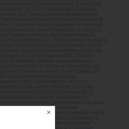
одотчетное лицо
Приобретение ОС в рассрочку
е товаров при УСН
Приостановка трудового
 доли в ООО
Продажа излишков материалов
Пропуск регламентной операции
Пропущенные
ля и сотрудника
Процентный заем
Процентный
одственные расходы
Путевые листы
Работа в
иске
Разбивка платежа при перечислении ДС
рат
Распределение НДС
Распределение прибыли
нергию
Расчет себестоимости
Расчетные листки
аллолома
Реализация нескольким контрагентам
 товаров на УСН со ставками НДС 20 (10)%
люте
Реализация товаров, учитываемых по
ной деятельности
Регистрация продавцом счет-
отпусков
Резервы по оплате труда
Резервы по
25г
Сборка малоценного объекта из
оинскому учету
Себестоимость - расчет и
ржаниями
Согласование платежей
Создание
загрузка и отзыв МЧД в СФР (бывший ФСС)
овой продукции
Списание задолженности
писание материалов из эксплуатации
Списание
писание материалов по средней (на
ие НДС на затраты
Списание переплаты налога
, подлежащих первоначальной постановке на
й рождения
Способы отражения зарплаты
тых активов
Страховые взносы
Страховые