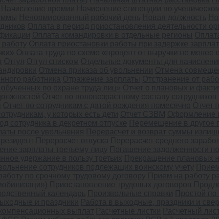
Начисление премии
Начисление стипендии по ученическом
уммы
Ненормированный рабочий день
Новая должность
Но
удников
Оплата в период приостановления деятельности ор
ификации
Оплата командировки в отдельные регионы
Оплат
 работу
Оплата приостановки работы при задержке зарпла
чки»
Оплата труда по схеме «процент от выручки не менее 
в
Отгул
Отгул списком
Отдельные документы для начислени
андировки
Отмена приказа об увольнении
Отмена совмеще
онного работника
Отражение зарплаты
Отстранение от раб
 обученных по охране труда лиц»
Отчет о плановых и факти
 должностей
Отчет по половозрастному составу сотрудников
я
Отчет по сотрудникам с датой рождения помесячно
Отчет 
сотрудникам, у которых есть дети
Отчет СЗВМ
Оформление 
д сотрудника в декретном отпуске
Перемещение в другое 
латы после увольнения
Перерасчет и возврат суммы излиш
ерезидент
Перерасчет отпуска
Перерасчет среднего заработ
ение зарплаты третьему лицу
Погашение задолженности по
нное удержание в пользу третьих
Прекращение плановых 
вольнение сотрудников подлежащих воинскому учету
Прием
работу по срочному трудовому договору
Прием на работу р
мобилизация)
Приостановление трудовых договоров
Продл
водственный календарь
Произвольные справки
Простой по
выходные и праздники
Работа в выходные, праздники и све
 компенсационных выплат
Расчетные листки
Расчетный лис