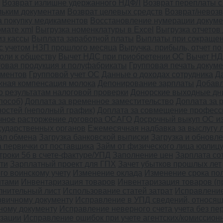
Возврат излишне удержанного НДФЛ
Возврат переплаты с
льким документам
Возврат целевых средств
Возврат/невозв
а покупку медикаментов
Восстановление нумерации докуме
рмате xml
Выгрузка номенклатуры в Excel
Выгрузка отчетов
з кассы
Выплата заработной платы
Выплаты при сокращен
с учетом НЗП прошлого месяца
Выручка, прибыль, отчет п
оли к обществу
Вычет НДС при приобретении ОС
Вычет НД
товая продукция и полуфабрикаты
Групповая печать докум
ументов
Групповой учет ОС
Данные о доходах сотрудника
Д
ная компенсация молока
Депонирование зарплаты
Добав
о результатам налоговой проверки
Донорские выходные дн
пособ)
Доплата за временное заместительство
Доплата за 
остей (неполный график)
Доплата за совмещение професс
чное расторжение договора ОСАГО
Досрочный выкуп ОС из
сударственных органов
Ежемесячная надбавка за выслугу 
ал обмена
Загрузка банковской выписки
Загрузка и обновл
а первички от поставщика
Займ от физического лица юрлиц
троки 5б в счете-фактуре/УПД
Заполнение цен
Зарплата со
ти
Зарплатный проект для ГПХ
Зачет убытков прошлых лет
го воинскому учету
Изменение оклада
Изменение срока по
нтами
Инвентаризация товаров
Инвентаризация товаров (п
лнительный лист
Использование статей затрат
Исправление
рвичному документу
Исправление в УПД сведений, относящи
чному документу
Исправление неверного счета учета без п
изации
Исправление ошибок при учете агентских/комиссион