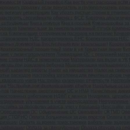
вижимости
Кадровый перевод
Как вести учет расходов если
оформить продажу, если покупатель и грузополучатель разн
по региону регистрации
Как убрать пустые строки в отчетнос
и настроить сертификаты обмена с ФСС
Карточка аналитичес
 сотрудникам
Книга покупок
Книга продаж
Командировка за 
орговля
Компенсация за неиспользованный отпуск
Компенс
уска
Компенсация сотрудникам расходов на питание
Конвер
осстановление НДС
Корректировка ЕНС
Корректировка НДС
енных документов (поступления или реализации)
Корректи
Краткосрочный процентный заем в у.е
Кредитная линия
Ку
зинг у лизингополучателя
Ликвидация ОС с продажей мате
ние ставки НДС в номенклатуре
Материалы как вклад в УК
омощь при рождении ребенка
Модернизация малоценного 
ной) характер работы
Налог на имущество
Налог на сверх
атьи расходов
Настройка заголовка для печатных форм сче
 кадрового учета
Настройка календаря отчетности
Настройк
ики
Настройки при формировании отчетов
Начальные остат
нтов
Начисление амортизации ОС и НМА
Начисление диви
ностранных работников
НДФЛ с аванса
Недоимка, штрафы,
отделимые улучшения в учете арендодателя
Неотделимые 
устойка за просрочку аванса, учет у продавца
Неустойки, 
Обесценение ОС
Объединение ОС
Овердрафт
ОКТМО
Опе
ция СТОРНО
Оплата больничных за дни простоя
Оплата в 
еризации
Оплата за время приостановки работы при задерж
алификации
Оплата за сверхурочные
Оплата отпуска на пе