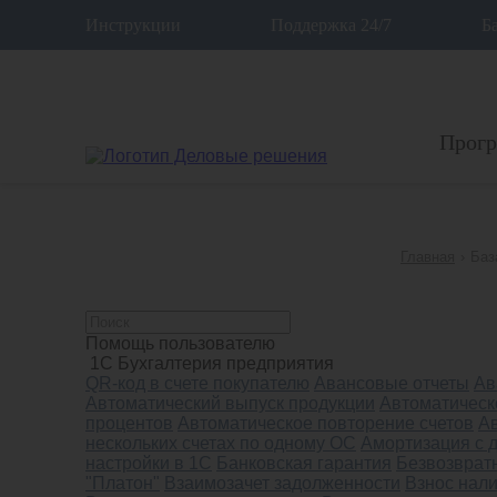
12
Инструкции
Поддержка 24/7
Б
Прог
Главная
›
Баз
Помощь пользователю
1С Бухгалтерия предприятия
QR-код в счете покупателю
Авансовые отчеты
Ав
Автоматический выпуск продукции
Автоматическ
процентов
Автоматическое повторение счетов
А
нескольких счетах по одному ОС
Амортизация с 
настройки в 1С
Банковская гарантия
Безвозврат
"Платон"
Взаимозачет задолженности
Взнос нали