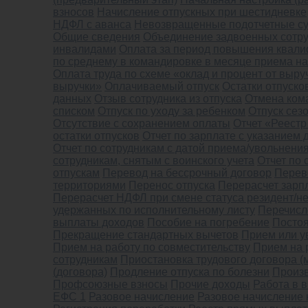
взносов
Начисление отпускных при шестидневке
НДФЛ с аванса
Невозвращенные подотчетные с
Общие сведения
Объединение задвоенных сотр
инвалидами
Оплата за период повышения квал
по среднему в командировке в месяце приема на
Оплата труда по схеме «оклад и процент от выру
выручки»
Оплачиваемый отпуск
Остатки отпуско
данных
Отзыв сотрудника из отпуска
Отмена ком
списком
Отпуск по уходу за ребенком
Отпуск сез
Отсутствие с сохранением оплаты
Отчет «Реестр
остатки отпусков
Отчет по зарплате с указанием
Отчет по сотрудникам с датой приема/увольнени
сотрудникам, снятым с воинского учета
Отчет по 
отпускам
Перевод на бессрочный договор
Перево
территориями
Перенос отпуска
Перерасчет зарп
Перерасчет НДФЛ при смене статуса резидент/н
удержанных по исполнительному листу
Перечисл
выплаты доходов
Пособие на погребение
Постоя
Прекращение стандартных вычетов
Прием или у
Прием на работу по совместительству
Прием на 
сотрудникам
Приостановка трудового договора (
(договора)
Продление отпуска по болезни
Произ
Профсоюзные взносы
Прочие доходы
Работа в 
ЕФС 1
Разовое начисление
Разовое начисление