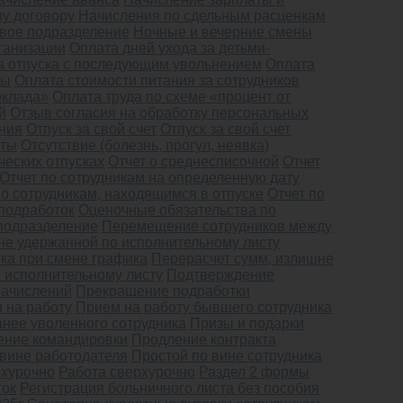
у договору
Начисления по сдельным расценкам
вое подразделение
Ночные и вечерние смены
ганизации
Оплата дней ухода за детьми-
а отпуска с последующим увольнением
Оплата
ты
Оплата стоимости питания за сотрудников
оклада»
Оплата труда по схеме «процент от
й
Отзыв согласия на обработку персональных
ния
Отпуск за свой счет
Отпуск за свой счет
оты
Отсутствие (болезнь, прогул, неявка)
ческих отпусках
Отчет о среднесписочной
Отчет
Отчет по сотрудникам на определенную дату
по сотрудникам, находящимся в отпуске
Отчет по
подработок
Оценочные обязательства по
подразделение
Перемещение сотрудников между
не удержанной по исполнительному листу
ка при смене графика
Перерасчет сумм, излишне
 исполнительному листу
Подтверждение
начислений
Прекращение подработки
 на работу
Прием на работу бывшего сотрудника
анее уволенного сотрудника
Призы и подарки
ение командировки
Продление контракта
 вине работодателя
Простой по вине сотрудника
рхурочно
Работа сверхурочно
Раздел 2 формы
ток
Регистрация больничного листа без пособия