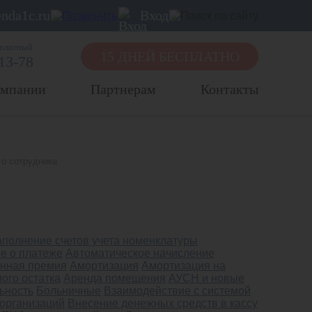
nda1c.ru
Вход
сплатный
15 ДНЕЙ БЕСПЛАТНО
-13-78
омпании
Партнерам
Контакты
го сотрудника
аполнение счетов учета номенклатуры
е о платеже
Автоматическое начисление
нная премия
Амортизация
Амортизация на
ого остатка
Аренда помещения
АУСН и новые
ьность
Больничные
Взаимодействие с системой
 организаций
Внесение денежных средств в кассу