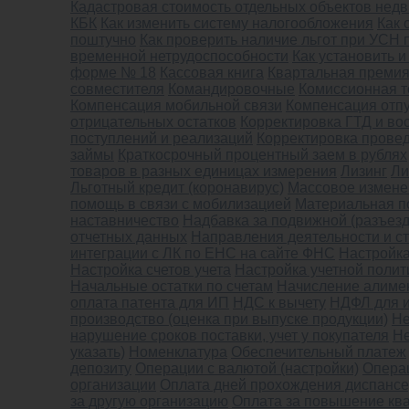
Кадастровая стоимость отдельных объектов нед
КБК
Как изменить систему налогообложения
Как 
поштучно
Как проверить наличие льгот при УСН 
временной нетрудоспособности
Как установить 
форме № 18
Кассовая книга
Квартальная премия
совместителя
Командировочные
Комиссионная т
Компенсация мобильной связи
Компенсация отп
отрицательных остатков
Корректировка ГТД и в
поступлений и реализаций
Корректировка провед
займы
Краткосрочный процентный заем в рублях
товаров в разных единицах измерения
Лизинг
Ли
Льготный кредит (коронавирус)
Массовое измене
помощь в связи с мобилизацией
Материальная п
наставничество
Надбавка за подвижной (разъезд
отчетных данных
Направления деятельности и ст
интеграции с ЛК по ЕНС на сайте ФНС
Настройка
Настройка счетов учета
Настройка учетной полит
Начальные остатки по счетам
Начисление алиме
оплата патента для ИП
НДС к вычету
НДФЛ для и
производство (оценка при выпуске продукции)
Не
нарушение сроков поставки, учет у покупателя
Не
указать)
Номенклатура
Обеспечительный платеж
депозиту
Операции с валютой (настройки)
Опера
организации
Оплата дней прохождения диспанс
за другую организацию
Оплата за повышение кв