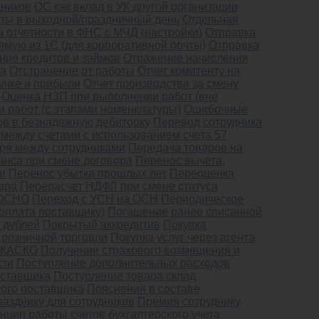
дников
ОС как вклад в УК другой организации
боты в выходной/праздничный день
Отдельная
 отчетности в ФНС с МЧД (настройки)
Отправка
ямую из 1С (для корпоративной почты)
Отправка
ние кредитов и займов
Отражение начисления
ка
Отстранение от работы
Отчет комитенту на
ручке и прибыли
Отчет производства за смену
Оценка НЗП при выполнении работ (вне
 работ (с этапами номенклатуры)
Ошибочные
в в безнадежную дебиторку
Перевод сотрудника
между счетами с использованием счета 57
ря между сотрудниками
Передача товаров на
анса при смене договора
Перенос вычета,
и
Перенос убытка прошлых лет
Переоценка
ара
Перерасчет НДФЛ при смене статуса
 ОСНО
Переход с УСН на ОСН
Периодическое
оплата поставщику)
Погашение ранее списанной
 дублей
Покрытый аккредитив
Покупка
 розничной торговли
Покупка услуг через агента
о КАСКО
Получение страхового возмещения и
сти
Поступление дополнительных расходов
оставщика
Поступление товара склад
ного поставщика
Пояснения в составе
разднику для сотрудников
Премия сотруднику
нцип работы счетов бухгалтерского учета