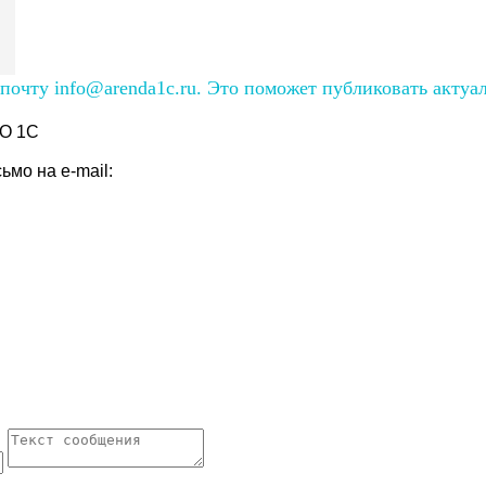
очту info@arenda1c.ru. Это поможет публиковать актуа
О 1С
мо на e-mail: