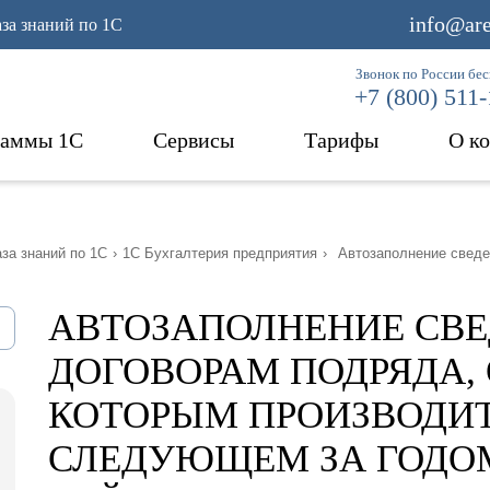
info@are
аза знаний по 1С
Звонок по России бе
+7 (800) 511
раммы 1С
Сервисы
Тарифы
О к
за знаний по 1С
›
1С Бухгалтерия предприятия
›
Автозаполнение сведе
АВТОЗАПОЛНЕНИЕ СВЕ
ДОГОВОРАМ ПОДРЯДА,
КОТОРЫМ ПРОИЗВОДИТС
СЛЕДУЮЩЕМ ЗА ГОДО