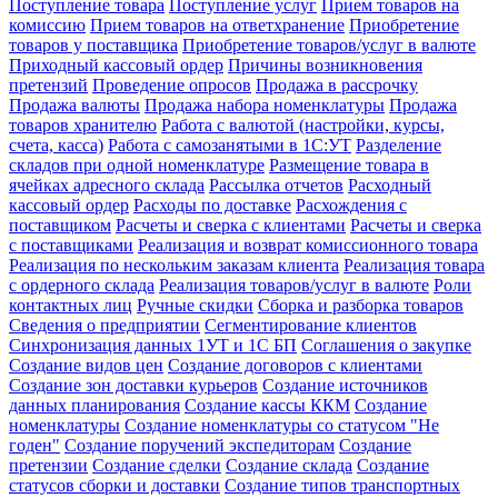
Поступление товара
Поступление услуг
Прием товаров на
комиссию
Прием товаров на ответхранение
Приобретение
товаров у поставщика
Приобретение товаров/услуг в валюте
Приходный кассовый ордер
Причины возникновения
претензий
Проведение опросов
Продажа в рассрочку
Продажа валюты
Продажа набора номенклатуры
Продажа
товаров хранителю
Работа с валютой (настройки, курсы,
счета, касса)
Работа с самозанятыми в 1С:УТ
Разделение
складов при одной номенклатуре
Размещение товара в
ячейках адресного склада
Рассылка отчетов
Расходный
кассовый ордер
Расходы по доставке
Расхождения с
поставщиком
Расчеты и сверка с клиентами
Расчеты и сверка
с поставщиками
Реализация и возврат комиссионного товара
Реализация по нескольким заказам клиента
Реализация товара
с ордерного склада
Реализация товаров/услуг в валюте
Роли
контактных лиц
Ручные скидки
Сборка и разборка товаров
Сведения о предприятии
Сегментирование клиентов
Синхронизация данных 1УТ и 1С БП
Соглашения о закупке
Создание видов цен
Создание договоров с клиентами
Создание зон доставки курьеров
Создание источников
данных планирования
Создание кассы ККМ
Создание
номенклатуры
Создание номенклатуры со статусом "Не
годен"
Создание поручений экспедиторам
Создание
претензии
Создание сделки
Создание склада
Создание
статусов сборки и доставки
Создание типов транспортных