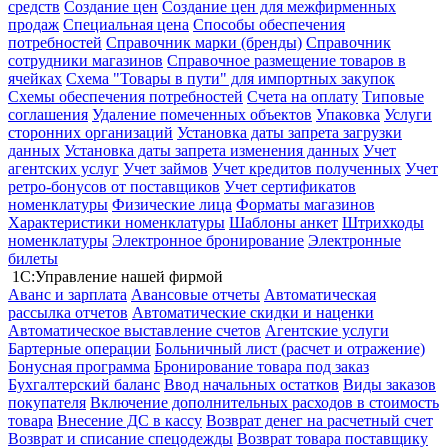
средств
Создание цен
Создание цен для межфирменных
продаж
Специальная цена
Способы обеспечения
потребностей
Справочник марки (бренды)
Справочник
сотрудники магазинов
Справочное размещение товаров в
ячейках
Схема "Товары в пути" для импортных закупок
Схемы обеспечения потребностей
Счета на оплату
Типовые
соглашения
Удаление помеченных объектов
Упаковка
Услуги
сторонних организаций
Установка даты запрета загрузки
данных
Установка даты запрета изменения данных
Учет
агентских услуг
Учет займов
Учет кредитов полученных
Учет
ретро-бонусов от поставщиков
Учет сертификатов
номенклатуры
Физические лица
Форматы магазинов
Характеристики номенклатуры
Шаблоны анкет
Штрихкоды
номенклатуры
Электронное бронирование
Электронные
билеты
1С:Управление нашей фирмой
Аванс и зарплата
Авансовые отчеты
Автоматическая
рассылка отчетов
Автоматические скидки и наценки
Автоматическое выставление счетов
Агентские услуги
Бартерные операции
Больничный лист (расчет и отражение)
Бонусная программа
Бронирование товара под заказ
Бухгалтерский баланс
Ввод начальных остатков
Виды заказов
покупателя
Включение дополнительных расходов в стоимость
товара
Внесение ДС в кассу
Возврат денег на расчетный счет
Возврат и списание спецодежды
Возврат товара поставщику