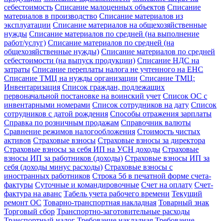
себестоимость
Списание малоценных объектов
Списание
материалов в производство
Списание материалов из
эксплуатации
Списание материалов на общехозяйственные
нужды
Списание материалов по средней (на выполнение
работ/услуг)
Списание материалов по средней (на
общехозяйственные нужды)
Списание материалов по средней
себестоимости (на выпуск продукции)
Списание НДС на
затраты
Списание переплаты налога не учтенного на ЕНС
Списание ТМЦ на нужды организации
Списание ТМЦ:
Инвентаризация
Список граждан, подлежащих
первоначальной постановке на воинский учет
Список ОС с
инвентарными номерами
Список сотрудников на дату
Список
сотрудников с датой рождения
Способы отражения зарплаты
Справка по розничным продажам
Справочник валюты
Сравнение режимов налогообложения
Стоимость чистых
активов
Страховые взносы
Страховые взносы за директора
Страховые взносы за себя ИП на УСН доходы
Страховые
взносы ИП за работников (доходы)
Страховые взносы ИП за
себя (доходы минус расходы)
Страховые взносы с
иностранных работников
Строка 5б в печатной форме счета-
фактуры
Суточные и командировочные
Счет на оплату
Счет-
фактура на аванс
Табель учета рабочего времени
Текущий
ремонт ОС
Товарно-транспортная накладная
Товарный знак
Торговый сбор
Транспортно-заготовительные расходы
Транспортный налог
Требование накладная
Требование-