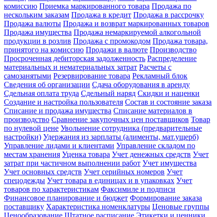
комиссию
Приемка маркированного товара
Продажа по
нескольким заказам
Продажа в кредит
Продажа в рассрочку
Продажа валюты
Продажа и возврат маркированных товаров
Продажа имущества
Продажа немаркируемой алкогольной
продукции в розлив
Продажа с промокодом
Продажа товара,
принятого на комиссию
Продажи в валюте
Производство
Просроченная дебиторская задолженность
Распределение
материальных и нематериальных затрат
Расчеты с
самозанятыми
Резервирование товара
Рекламный блок
Сведения об организации
Сдача оборудования в аренду
Сдельная оплата труда
Сдельный наряд
Скидки и наценки
Создание и настройка пользователя
Состав и состояние заказа
Списание и продажа имущества
Списание материалов в
производство
Сравнение закупочных цен поставщиков
Товар
по нулевой цене
Увольнение сотрудника (предварительные
настройки)
Удержания из зарплаты (алименты, мат.ущерб)
Управление лидами и клиентами
Управление складом по
местам хранения
Уценка товара
Учет денежных средств
Учет
затрат при частичном выполнении работ
Учет имущества
Учет основных средств
Учет серийных номеров
Учет
спецодежды
Учет товара в единицах и в упаковках
Учет
товаров по характеристикам
Факсимиле и подписи
Финансовое планирование и бюджет
Формирование заказа
поставщику
Характеристика номенклатуры
Ценовые группы
Ценообразование
Штатное расписание
Этикетки и ценники