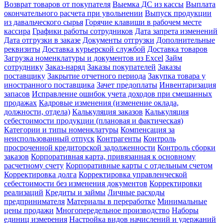
Возврат товаров от покупателя
Выемка ДС из кассы
Выплата
окончательного расчета при увольнении
Выпуск продукции
из давальческого сырья
Горячие клавиши в рабочем месте
кассира
Графики работы сотрудников
Дата запрета изменений
Дата отгрузки в заказе
Документы отгрузки
Дополнительные
реквизиты
Доставка курьерской службой
Доставка товаров
Загрузка номенклатуры и документов из Excel
Займ
сотруднику
Заказ-наряд
Заказы покупателей
Заказы
поставщику
Закрытие отчетного периода
Закупка товара у
иностранного поставщика
Зачет предоплаты
Инвентаризация
запасов
Исправление ошибок учета доходов при смешанных
продажах
Кадровые изменения (изменение оклада,
должности, отдела)
Калькуляция заказов
Калькуляция
себестоимости продукции (плановая и фактическая)
Категории и типы номенклатуры
Компенсация за
неиспользованный отпуск
Контрагенты
Контроль
просроченной кредиторской задолженности
Контроль сборки
заказов
Корпоративная карта, привязанная к основному
расчетному счету
Корпоративные карты с отдельным счетом
Корректировка долга
Корректировка управленческой
себестоимости без изменения документов
Корректировки
реализаций
Кредиты и займы
Личные расходы
предпринимателя
Материалы в переработке
Минимальные
цены продажи
Многопередельное производство
Наборы
единиц измерения
Настройка видов начислений и удержаний