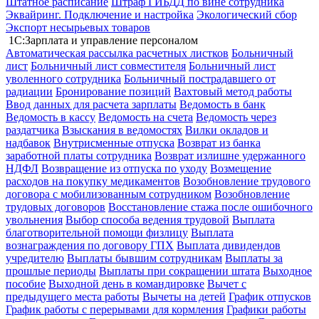
Штатное расписание
Штраф ГИБДД по вине сотрудника
Эквайринг. Подключение и настройка
Экологический сбор
Экспорт несырьевых товаров
1С:Зарплата и управление персоналом
Автоматическая рассылка расчетных листков
Больничный
лист
Больничный лист совместителя
Больничный лист
уволенного сотрудника
Больничный пострадавшего от
радиации
Бронирование позиций
Вахтовый метод работы
Ввод данных для расчета зарплаты
Ведомость в банк
Ведомость в кассу
Ведомость на счета
Ведомость через
раздатчика
Взыскания в ведомостях
Вилки окладов и
надбавок
Внутрисменные отпуска
Возврат из банка
заработной платы сотрудника
Возврат излишне удержанного
НДФЛ
Возвращение из отпуска по уходу
Возмещение
расходов на покупку медикаментов
Возобновление трудового
договора с мобилизованным сотрудником
Возобновление
трудовых договоров
Восстановление стажа после ошибочного
увольнения
Выбор способа ведения трудовой
Выплата
благотворительной помощи физлицу
Выплата
вознаграждения по договору ГПХ
Выплата дивидендов
учредителю
Выплаты бывшим сотрудникам
Выплаты за
прошлые периоды
Выплаты при сокращении штата
Выходное
пособие
Выходной день в командировке
Вычет с
предыдущего места работы
Вычеты на детей
График отпусков
График работы с перерывами для кормления
Графики работы