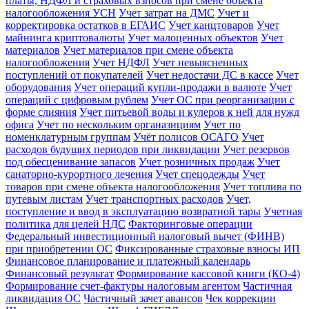
платы, НДФЛ и страховых взносов при смене объекта
налогообложения УСН
Учет затрат на ДМС
Учет и
корректировка остатков в ЕГАИС
Учет канцтоваров
Учет
майнинга криптовалюты
Учет малоценных объектов
Учет
материалов
Учет материалов при смене объекта
налогообложения
Учет НДФЛ
Учет невыясненных
поступлений от покупателей
Учет недостачи ДС в кассе
Учет
оборудования
Учет операций купли-продажи в валюте
Учет
операций с цифровым рублем
Учет ОС при реорганизации с
форме слияния
Учет питьевой воды и кулеров к ней для нужд
офиса
Учет по нескольким органазициям
Учет по
номенклатурным группам
Учёт полисов ОСАГО
Учет
расходов будущих периодов при ликвидации
Учет резервов
под обесценивание запасов
Учет розничных продаж
Учет
санаторно-курортного лечения
Учет спецодежды
Учет
товаров при смене объекта налогообложения
Учет топлива по
путевым листам
Учет транспортных расходов
Учет,
поступление и ввод в эксплуатацию возвратной тары
Учетная
политика для целей НДС
Факторинговые операции
Федеральный инвестиционный налоговый вычет (ФИНВ)
при приобретении ОС
Фиксированные страховые взносы ИП
Финансовое планирование и платежный календарь
Финансовый результат
Формирование кассовой книги (КО-4)
Формирование счет-фактуры налоговым агентом
Частичная
ликвидация ОС
Частичный зачет авансов
Чек коррекции