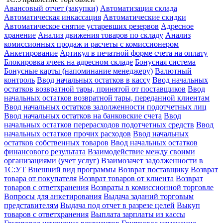
Авансовый отчет (закупки)
Автоматизация склада
Автоматическая инкассация
Автоматические скидки
Автоматическое снятие устаревших резервов
Адресное
хранение
Анализ движения товаров по складу
Анализ
комиссионных продаж и расчеты с комиссионером
Анкетирование
Артикул в печатной форме счета на оплату
Блокировка ячеек на адресном складе
Бонусная система
Бонусные карты (напоминание менеджеру)
Валютный
контроль
Ввод начальных остатков в кассу
Ввод начальных
остатков возвратной тары, принятой от поставщиков
Ввод
начальных остатков возвратной тары, переданной клиентам
Ввод начальных остатков задолженности подотчетных лиц
Ввод начальных остатков на банковские счета
Ввод
начальных остатков перерасходов подотчетных средств
Ввод
начальных остатков прочих расходов
Ввод начальных
остатков собственных товаров
Ввод начальных остатков
финансового результата
Взаимодействие между своими
организациями (учет услуг)
Взаимозачет задолженности в
1С:УТ
Внешний вид программы
Возврат поставщику
Возврат
товара от покупателя
Возврат товаров от клиента
Возврат
товаров с ответхранения
Возвраты в комиссионной торговле
Вопросы для анкетирования
Выдача заданий торговым
представителям
Выдача под отчет в разрезе целей
Выкуп
товаров с ответхранения
Выплата зарплаты из кассы