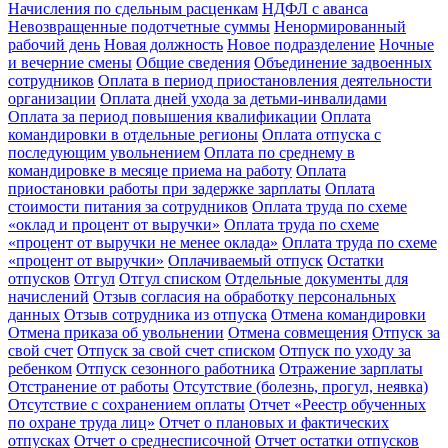
Начисления по сдельным расценкам
НДФЛ с аванса
Невозвращенные подотчетные суммы
Ненормированный
рабочий день
Новая должность
Новое подразделение
Ночные
и вечерние смены
Общие сведения
Объединение задвоенных
сотрудников
Оплата в период приостановления деятельности
организации
Оплата дней ухода за детьми-инвалидами
Оплата за период повышения квалификации
Оплата
командировки в отдельные регионы
Оплата отпуска с
последующим увольнением
Оплата по среднему в
командировке в месяце приема на работу
Оплата
приостановки работы при задержке зарплаты
Оплата
стоимости питания за сотрудников
Оплата труда по схеме
«оклад и процент от выручки»
Оплата труда по схеме
«процент от выручки не менее оклада»
Оплата труда по схеме
«процент от выручки»
Оплачиваемый отпуск
Остатки
отпусков
Отгул
Отгул списком
Отдельные документы для
начислений
Отзыв согласия на обработку персональных
данных
Отзыв сотрудника из отпуска
Отмена командировки
Отмена приказа об увольнении
Отмена совмещения
Отпуск за
свой счет
Отпуск за свой счет списком
Отпуск по уходу за
ребенком
Отпуск сезонного работника
Отражение зарплаты
Отстранение от работы
Отсутствие (болезнь, прогул, неявка)
Отсутствие с сохранением оплаты
Отчет «Реестр обученных
по охране труда лиц»
Отчет о плановых и фактических
отпусках
Отчет о среднесписочной
Отчет остатки отпусков