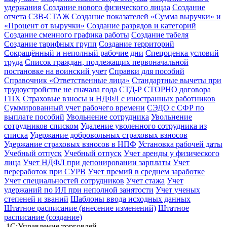
удержания
Создание нового физического лицаа
Создание
отчета СЗВ-СТАЖ
Создание показателей «Сумма выручки» и
«Процент от выручки»
Создание разрядов и категорий
Создание сменного графика работы
Создание табеля
Создание тарифных групп
Создание территорий
Сокращённый и неполный рабочие дни
Спецоценка условий
труда
Список граждан, подлежащих первоначальной
постановке на воинский учет
Справки для пособий
Справочник «Ответственные лица»
Стандартные вычеты при
трудоустройстве не сначала года
СТД-Р
СТОРНО договора
ГПХ
Страховые взносы и НДФЛ с иностранных работников
Суммированный учет рабочего времени
СЭДО с СФР по
выплате пособий
Увольнение сотрудника
Увольнение
сотрудников списком
Удаление уволенного сотрудника из
списка
Удержание добровольных страховых взносов
Удержание страховых взносов в НПФ
Установка рабочей даты
Учебный отпуск
Учебный отпуск
Учет аренды у физического
лица
Учет НДФЛ при депонировании зарплаты
Учет
переработок при СУРВ
Учет премий в среднем заработке
Учет специальностей сотрудников
Учет стажа
Учет
удержаний по ИЛ при неполной занятости
Учет ученых
степеней и званий
Шаблоны ввода исходных данных
Штатное расписание (внесение изменений)
Штатное
расписание (создание)
1С:Управление торговлей