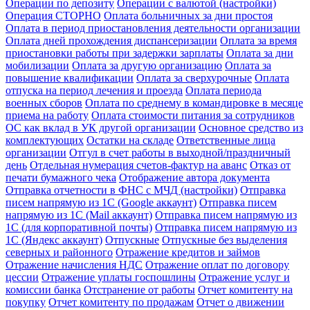
Операции по депозиту
Операции с валютой (настройки)
Операция СТОРНО
Оплата больничных за дни простоя
Оплата в период приостановления деятельности организации
Оплата дней прохождения диспансеризации
Оплата за время
приостановки работы при задержки зарплаты
Оплата за дни
мобилизации
Оплата за другую организацию
Оплата за
повышение квалификации
Оплата за сверхурочные
Оплата
отпуска на период лечения и проезда
Оплата периода
военных сборов
Оплата по среднему в командировке в месяце
приема на работу
Оплата стоимости питания за сотрудников
ОС как вклад в УК другой организации
Основное средство из
комплектующих
Остатки на складе
Ответственные лица
организации
Отгул в счет работы в выходной/праздничный
день
Отдельная нумерация счетов-фактур на аванс
Отказ от
печати бумажного чека
Отображение автора документа
Отправка отчетности в ФНС с МЧД (настройки)
Отправка
писем напрямую из 1С (Google аккаунт)
Отправка писем
напрямую из 1С (Mail аккаунт)
Отправка писем напрямую из
1С (для корпоративной почты)
Отправка писем напрямую из
1С (Яндекс аккаунт)
Отпускные
Отпускные без выделения
северных и районного
Отражение кредитов и займов
Отражение начисления НДС
Отражение оплат по договору
цессии
Отражение уплаты госпошлины
Отражение услуг и
комиссии банка
Отстранение от работы
Отчет комитенту на
покупку
Отчет комитенту по продажам
Отчет о движении