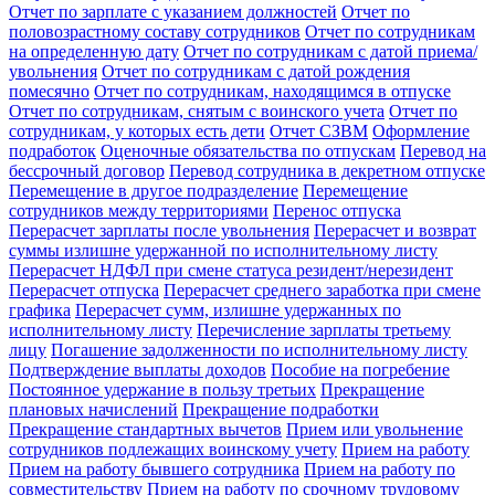
Отчет по зарплате с указанием должностей
Отчет по
половозрастному составу сотрудников
Отчет по сотрудникам
на определенную дату
Отчет по сотрудникам с датой приема/
увольнения
Отчет по сотрудникам с датой рождения
помесячно
Отчет по сотрудникам, находящимся в отпуске
Отчет по сотрудникам, снятым с воинского учета
Отчет по
сотрудникам, у которых есть дети
Отчет СЗВМ
Оформление
подработок
Оценочные обязательства по отпускам
Перевод на
бессрочный договор
Перевод сотрудника в декретном отпуске
Перемещение в другое подразделение
Перемещение
сотрудников между территориями
Перенос отпуска
Перерасчет зарплаты после увольнения
Перерасчет и возврат
суммы излишне удержанной по исполнительному листу
Перерасчет НДФЛ при смене статуса резидент/нерезидент
Перерасчет отпуска
Перерасчет среднего заработка при смене
графика
Перерасчет сумм, излишне удержанных по
исполнительному листу
Перечисление зарплаты третьему
лицу
Погашение задолженности по исполнительному листу
Подтверждение выплаты доходов
Пособие на погребение
Постоянное удержание в пользу третьих
Прекращение
плановых начислений
Прекращение подработки
Прекращение стандартных вычетов
Прием или увольнение
сотрудников подлежащих воинскому учету
Прием на работу
Прием на работу бывшего сотрудника
Прием на работу по
совместительству
Прием на работу по срочному трудовому