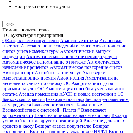
›
Настройка воинского учета
Помощь пользователю
1С Бухгалтерия предприятия
QR-код в счете покупателю
Авансовые отчеты
Авансовые
платежи
Автозаполнение сведений о стаже
Автозаполнение
счетов учета номенклатуры
Автоматический выпуск
продукции
Автоматическое заполнение периода услуги
Автоматическое напоминание о платеже
Автоматическое
начисление процентов
Автоматическое повторение счетов
Автотранспорт
Акт об оказании услуг
Акт сверки
Амортизационная премия
Амортизация
Амортизация на
нескольких счетах по одному ОС
Амортизация с даты
приемки на учет ОС
Амортизация способом уменьшаемого
остатка
Аренда помещения
АУСН и новые настройки в 1С
Банковская гарантия
Безвозвратная тара
Беспроцентный займ
от учредителя
Благотворительность
Больничные
Взаимодействие с системой "Платон"
Взаимозачет
задолженности
Взнос наличными на расчетный счет
Вклад в
уставный капитал других организаций
Внесение денежных
средств в кассу
Возврат аванса покупателю
Возврат
госпошлины
Возврат излишне удержанного НДФЛ
Возврат