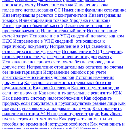
воинскому учету
Изменение оклада
Изменение срока
полезного использования ОС
Изменение фамилии сотрудника
Инвентаризация расчетов с контрагентами
Инвентаризация
товаров
Инвентаризация товаров (продажа излишков)
Интеграция с облачной кассой
Исключение товаров из
прослеживаемости
Исполнительный лист
Использование
статей затрат
Исправление в УПД сведений неплательщиком
НДС
Исправление в УПД сведений, относящихся к
первичному документу
Исправление в УПД сведений,
относящихся к счету-фактуре
Исправление в УПД сведений,
относящихся к счету-фактуре и первичному документу
Исправление неверного счета учета без перепроведения
документов
Исправление отрицательных остатков по счетам
без инвентаризации
Исправление ошибок при учете
агентских/комиссионных договоров
История изменения
документа
Кадастровая стоимость отдельных объектов
недвижимости
Кадровый перевод
Как вести учет расходов
если нет выручки
Как изменить актуальные реквизиты КБК
Как изменить систему налогообложения
Как оформить
продажу, если покупатель и грузополучатель разные лица
Как
покупать упаковками, а продавать поштучно
Как проверить
наличие льгот при УСН по региону регистрации
Как убрать
пустые строки в отчетности
Как удержать алименты из
пособия по временной нетрудоспособности
Как установить и