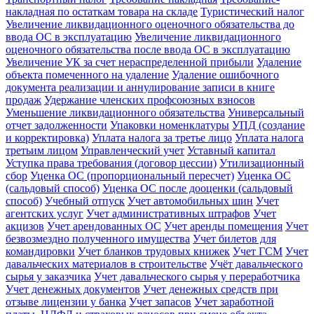
накладная по остаткам товара на складе
Туристический налог
Увеличение ликвидационного оценочного обязательства до
ввода ОС в эксплуатацию
Увеличение ликвидационного
оценочного обязательства после ввода ОС в эксплуатацию
Увеличение УК за счет нераспределенной прибыли
Удаление
объекта помеченного на удаление
Удаление ошибочного
документа реализации и аннулирование записи в книге
продаж
Удержание членских профсоюзных взносов
Уменьшение ликвидационного обязательства
Универсальный
отчет задолженности
Упаковки номенклатуры
УПД (создание
и корректировка)
Уплата налога за третье лицо
Уплата налога
третьим лицом
Управленческий учет
Уставный капитал
Уступка права требования (договор цессии)
Утилизационный
сбор
Уценка ОС (пропорциональный пересчет)
Уценка ОС
(сальдовый способ)
Уценка ОС после дооценки (сальдовый
способ)
Учебный отпуск
Учет автомобильных шин
Учет
агентских услуг
Учет административных штрафов
Учет
акцизов
Учет арендованных ОС
Учет аренды помещения
Учет
безвозмездно полученного имущества
Учет билетов для
командировки
Учет бланков трудовых книжек
Учет ГСМ
Учет
давальческих материалов в строительстве
Учёт давальческого
сырья у заказчика
Учет давальческого сырья у переработчика
Учет денежных документов
Учет денежных средств при
отзыве лицензии у банка
Учет запасов
Учет заработной