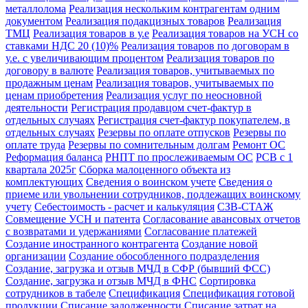
металлолома
Реализация нескольким контрагентам одним
документом
Реализация подакцизных товаров
Реализация
ТМЦ
Реализация товаров в у.е
Реализация товаров на УСН со
ставками НДС 20 (10)%
Реализация товаров по договорам в
у.е. с увеличивающим процентом
Реализация товаров по
договору в валюте
Реализация товаров, учитываемых по
продажным ценам
Реализация товаров, учитываемых по
ценам приобретения
Реализация услуг по неосновной
деятельности
Регистрация продавцом счет-фактур в
отдельных случаях
Регистрация счет-фактур покупателем, в
отдельных случаях
Резервы по оплате отпусков
Резервы по
оплате труда
Резервы по сомнительным долгам
Ремонт ОС
Реформация баланса
РНПТ по прослеживаемым ОС
РСВ с 1
квартала 2025г
Сборка малоценного объекта из
комплектующих
Сведения о воинском учете
Сведения о
приеме или увольнении сотрудников, подлежащих воинскому
учету
Себестоимость - расчет и калькуляция
СЗВ-СТАЖ
Совмещение УСН и патента
Согласование авансовых отчетов
с возвратами и удержаниями
Согласование платежей
Создание иностранного контрагента
Создание новой
организации
Создание обособленного подразделения
Создание, загрузка и отзыв МЧД в СФР (бывший ФСС)
Создание, загрузка и отзыв МЧД в ФНС
Сортировка
сотрудников в табеле
Спецификация
Спецификация готовой
продукции
Списание задолженности
Списание затрат на