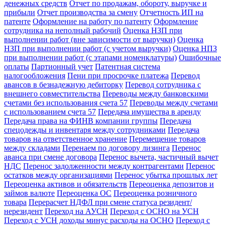
денежных средств
Отчет по продажам, обороту, выручке и
прибыли
Отчет производства за смену
Отчетность ИП на
патенте
Оформление на работу по патенту
Оформление
сотрудника на неполный рабочий
Оценка НЗП при
выполнении работ (вне зависимости от выручки)
Оценка
НЗП при выполнении работ (с учетом выручки)
Оценка НПЗ
при выполнении работ (с этапами номенклатуры)
Ошибочные
оплаты
Партионный учет
Патентная система
налогообложения
Пени при просрочке платежа
Перевод
авансов в безнадежную дебиторку
Перевод сотрудника с
внешнего совместительства
Переводы между банковскими
счетами без использования счета 57
Переводы между счетами
с использованием счета 57
Передача имущества в аренду
Передача права на ФИНВ компании группы
Передача
спецодежды и инвентаря между сотрудниками
Передача
товаров на ответственное хранение
Перемещение товаров
между складами
Перенаем по договору лизинга
Перенос
аванса при смене договора
Перенос вычета, частичный вычет
НДС
Перенос задолженности между контрагентами
Перенос
остатков между организациями
Перенос убытка прошлых лет
Переоценка активов и обязательств
Переоценка депозитов и
займов валюте
Переоценка ОС
Переоценка розничного
товара
Перерасчет НДФЛ при смене статуса резидент/
нерезидент
Переход на АУСН
Переход с ОСНО на УСН
Переход с УСН доходы минус расходы на ОСНО
Переход с