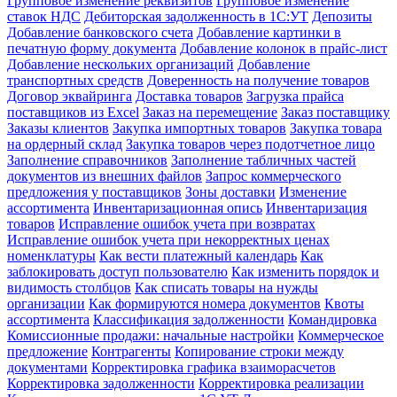
Групповое изменение реквизитов
Групповое изменение
ставок НДС
Дебиторская задолженность в 1С:УТ
Депозиты
Добавление банковского счета
Добавление картинки в
печатную форму документа
Добавление колонок в прайс-лист
Добавление нескольких организаций
Добавление
транспортных средств
Доверенность на получение товаров
Договор эквайринга
Доставка товаров
Загрузка прайса
поставщиков из Excel
Заказ на перемещение
Заказ поставщику
Заказы клиентов
Закупка импортных товаров
Закупка товара
на ордерный склад
Закупка товаров через подотчетное лицо
Заполнение справочников
Заполнение табличных частей
документов из внешних файлов
Запрос коммерческого
предложения у поставщиков
Зоны доставки
Изменение
ассортимента
Инвентаризационная опись
Инвентаризация
товаров
Исправление ошибок учета при возвратах
Исправление ошибок учета при некорректных ценах
номенклатуры
Как вести платежный календарь
Как
заблокировать доступ пользователю
Как изменить порядок и
видимость столбцов
Как списать товары на нужды
организации
Как формируются номера документов
Квоты
ассортимента
Классификация задолженности
Командировка
Комиссионные продажи: начальные настройки
Коммерческое
предложение
Контрагенты
Копирование строки между
документами
Корректировка графика взаиморасчетов
Корректировка задолженности
Корректировка реализации