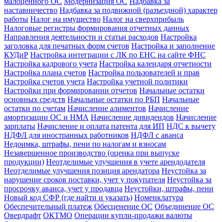
малоценного ОС
Модернизация ОС
Надбавка за
наставничество
Надбавка за подвижной (разъездной) характер
работы
Налог на имущество
Налог на сверхприбыль
Налоговые регистры формирования отчетных данных
Направления деятельности и статьи расходов
Настройка
заголовка для печатных форм счетов
Настройка и заполнение
КУДиР
Настройка интеграции с ЛК по ЕНС на сайте ФНС
Настройка кадрового учета
Настройка календаря отчетности
Настройка плана счетов
Настройка пользователей и прав
Настройка счетов учета
Настройка учетной политики
Настройки при формировании отчетов
Начальные остатки
основных средств
Начальные остатки по РБП
Начальные
остатки по счетам
Начисление алиментов
Начисление
амортизации ОС и НМА
Начисление дивидендов
Начисление
зарплаты
Начисление и оплата патента для ИП
НДС к вычету
НДФЛ для иностранных работников
НДФЛ с аванса
Недоимка, штрафы, пени по налогам и взносам
Незавершенное производство (оценка при выпуске
продукции)
Неотделимые улучшения в учете арендодателя
Неотделимые улучшения позиция арендатора
Неустойка за
нарушение сроков поставки, учет у покупателя
Неустойка за
просрочку аванса, учет у продавца
Неустойки, штрафы, пени
Новый код СФР (где найти и указать)
Номенклатура
Обеспечительный платеж
Обесценение ОС
Объединение ОС
Овердрафт
ОКТМО
Операции купли-продажи валюты