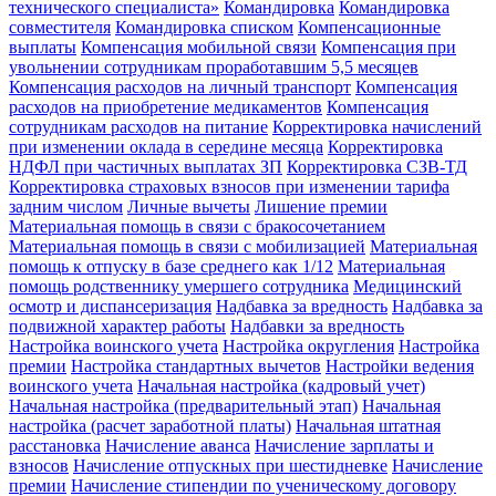
технического специалиста»
Командировка
Командировка
совместителя
Командировка списком
Компенсационные
выплаты
Компенсация мобильной связи
Компенсация при
увольнении сотрудникам проработавшим 5,5 месяцев
Компенсация расходов на личный транспорт
Компенсация
расходов на приобретение медикаментов
Компенсация
сотрудникам расходов на питание
Корректировка начислений
при изменении оклада в середине месяца
Корректировка
НДФЛ при частичных выплатах ЗП
Корректировка СЗВ-ТД
Корректировка страховых взносов при изменении тарифа
задним числом
Личные вычеты
Лишение премии
Материальная помощь в связи с бракосочетанием
Материальная помощь в связи с мобилизацией
Материальная
помощь к отпуску в базе среднего как 1/12
Материальная
помощь родственнику умершего сотрудника
Медицинский
осмотр и диспансеризация
Надбавка за вредность
Надбавка за
подвижной характер работы
Надбавки за вредность
Настройка воинского учета
Настройка округления
Настройка
премии
Настройка стандартных вычетов
Настройки ведения
воинского учета
Начальная настройка (кадровый учет)
Начальная настройка (предварительный этап)
Начальная
настройка (расчет заработной платы)
Начальная штатная
расстановка
Начисление аванса
Начисление зарплаты и
взносов
Начисление отпускных при шестидневке
Начисление
премии
Начисление стипендии по ученическому договору