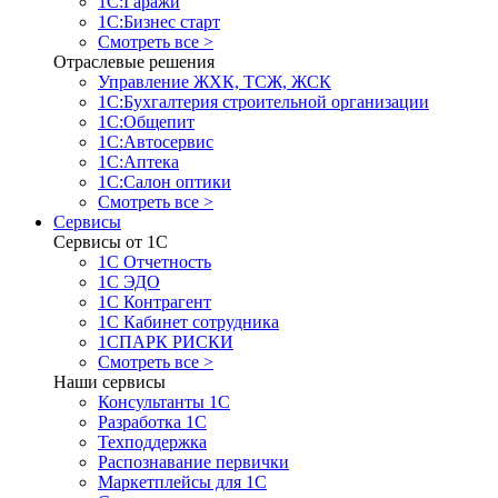
1С:Гаражи
1С:Бизнес старт
Смотреть все >
Отраслевые решения
Управление ЖХК, ТСЖ, ЖСК
1С:Бухгалтерия строительной организации
1С:Общепит
1С:Автосервис
1С:Аптека
1С:Салон оптики
Смотреть все >
Сервисы
Сервисы от 1С
1С Отчетность
1С ЭДО
1С Контрагент
1С Кабинет сотрудника
1СПАРК РИСКИ
Смотреть все >
Наши сервисы
Консультанты 1С
Разработка 1С
Техподдержка
Распознавание первички
Маркетплейсы для 1С