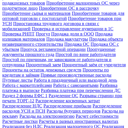
подакцизных товаров
Приобретение малоценных ОС через
подотчетное лицо
Приобретение ОС в рассрочку
Приобретение сырья и материалов
Приобретение товаров для
оптовой торговли с постоплатой
Приобретение товаров при
УСН
Приостановка трудового договора в связи с
мобилизацией
Проверка и исправление нумерации в 1С
Проверка РНПТ
Прогул
Продажа доли в ООО
Продажа
излишков материалов
Продажа макулатуры
Продажа объекта
незавершенного строительства
Продажа ОС
Продажа ОС с
убытком
Пропуск регламентной операции
Пропущенные
документы прошлого года
Простой по вине работодателя
Простой по причинам, не зависящим от работодателя и
сотрудника
Процентный заем
Процентный заём от учредителя
Проценты на остаток денежных средств
Проценты по
кредитам и займам
Прямые производственные расходы
Путевые листы
Работа в праздничный или выходной день
Работа с маркетплейсами
Работа с самозанятыми
Разбивка
платежа в выписке
Разбивка платежа при перечислении ДС
Раздел 2 формы ЕФС 1
Разделение ОС
Разрывы страниц при
печати ТОРГ-12
Распределение косвенных затрат
Распределение НДС
Распределение прибыли
Распределение
расходов УСН и ПСН
Расходы будущих периодов
Расходы на
рекламу
Расходы на электроэнергию
Расчет себестоимости
Расчетные листки
Расчеты в разных иностранных валютах
Реализация без НДС
Реализация малоценного ОС
Реализация