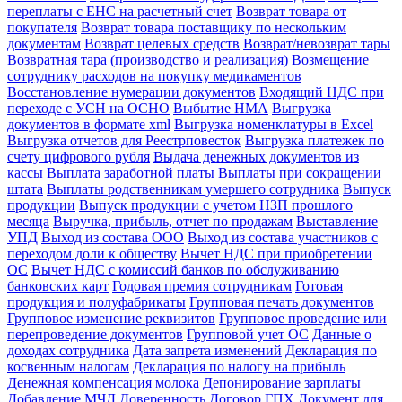
переплаты с ЕНС на расчетный счет
Возврат товара от
покупателя
Возврат товара поставщику по нескольким
документам
Возврат целевых средств
Возврат/невозврат тары
Возвратная тара (производство и реализация)
Возмещение
сотруднику расходов на покупку медикаментов
Восстановление нумерации документов
Входящий НДС при
переходе с УСН на ОСНО
Выбытие НМА
Выгрузка
документов в формате xml
Выгрузка номенклатуры в Excel
Выгрузка отчетов для Реестрповесток
Выгрузка платежек по
счету цифрового рубля
Выдача денежных документов из
кассы
Выплата заработной платы
Выплаты при сокращении
штата
Выплаты родственникам умершего сотрудника
Выпуск
продукции
Выпуск продукции с учетом НЗП прошлого
месяца
Выручка, прибыль, отчет по продажам
Выставление
УПД
Выход из состава ООО
Выход из состава участников с
переходом доли к обществу
Вычет НДС при приобретении
ОС
Вычет НДС с комиссий банков по обслуживанию
банковских карт
Годовая премия сотрудникам
Готовая
продукция и полуфабрикаты
Групповая печать документов
Групповое изменение реквизитов
Групповое проведение или
перепроведение документов
Групповой учет ОС
Данные о
доходах сотрудника
Дата запрета изменений
Декларация по
косвенным налогам
Декларация по налогу на прибыль
Денежная компенсация молока
Депонирование зарплаты
Добавление МЧД
Доверенность
Договор ГПХ
Документ для