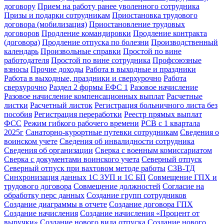
договору
Прием на работу ранее уволенного сотрудника
Призы и подарки сотрудникам
Приостановка трудового
договора (мобилизация)
Приостановление трудовых
договоров
Продление командировки
Продление контракта
(договора)
Продление отпуска по болезни
Производственный
календарь
Произвольные справки
Простой по вине
работодателя
Простой по вине сотрудника
Профсоюзные
взносы
Прочие доходы
Работа в выходные и праздники
Работа в выходные, праздники и сверхурочно
Работа
сверхурочно
Раздел 2 формы ЕФС 1
Разовое начисление
Разовое начисление компенсационных выплат
Расчетные
листки
Расчетный листок
Регистрация больничного листа без
пособия
Регистрация переработки
Реестр прямых выплат
ФСС
Режим гибкого рабочего времени
РСВ с 1 квартала
2025г
Санаторно-курортные путевки сотрудникам
Сведения о
воинском учете
Сведения об инвалидности сотрудника
Сведения об организации
Сверка с военным комиссариатом
Сверка с документами воинского учета
Северный отпуск
Северный отпуск при вахтовом методе работы
СЗВ-ТД
Синхронизация данных 1С ЗУП и 1С БП
Совмещение ГПХ и
трудового договора
Совмещение должностей
Согласие на
обработку перс данных
Создание групп сотрудников
Создание диаграммы в отчете
Создание договора ГПХ
Создание начисления
Создание начисления «Процент от
выручки»
Создание нового вида отпуска
Создание нового