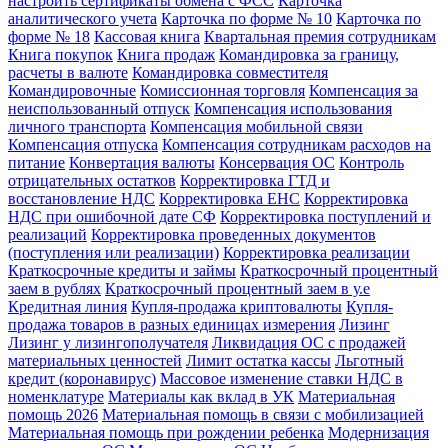
настроить сертификаты обмена с ФСС
Карточка
аналитического учета
Карточка по форме № 10
Карточка по
форме № 18
Кассовая книга
Квартальная премия сотрудникам
Книга покупок
Книга продаж
Командировка за границу,
расчеты в валюте
Командировка совместителя
Командировочные
Комиссионная торговля
Компенсация за
неиспользованный отпуск
Компенсация использования
личного транспорта
Компенсация мобильной связи
Компенсация отпуска
Компенсация сотрудникам расходов на
питание
Конвертация валюты
Консервация ОС
Контроль
отрицательных остатков
Корректировка ГТД и
восстановление НДС
Корректировка ЕНС
Корректировка
НДС при ошибочной дате СФ
Корректировка поступлений и
реализаций
Корректировка проведенных документов
(поступления или реализации)
Корректировка реализации
Краткосрочные кредиты и займы
Краткосрочный процентный
заем в рублях
Краткосрочный процентный заем в у.е
Кредитная линия
Купля-продажа криптовалюты
Купля-
продажа товаров в разных единицах измерения
Лизинг
Лизинг у лизингополучателя
Ликвидация ОС с продажей
материальных ценностей
Лимит остатка кассы
Льготный
кредит (коронавирус)
Массовое изменение ставки НДС в
номенклатуре
Материалы как вклад в УК
Материальная
помощь 2026
Материальная помощь в связи с мобилизацией
Материальная помощь при рождении ребенка
Модернизация