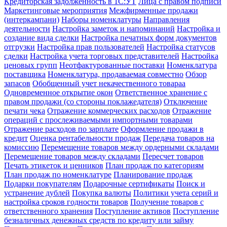
Кредиторская задолженность в 1С:УТ
Лица с правом подписи
Маркетинговые мероприятия
Межфирменные продажи
(интеркампани)
Наборы номенклатуры
Направления
деятельности
Настройка заметок и напоминаний
Настройка и
создание вида сделки
Настройка печатных форм документов
отгрузки
Настройка прав пользователей
Настройка статусов
сделки
Настройка учета торговых представителей
Настройка
ценовых групп
Неотфактурованные поставки
Номенклатура
поставщика
Номенклатура, продаваемая совместно
Обзор
запасов
Обобщенный учет некачественного товараа
Одновременное открытие окон
Ответственное хранение с
правом продажи (со стороны поклажедателя)
Отключение
печати чека
Отражение коммерческих расходов
Отражение
операций с прослеживаемыми импортными товарами
Отражение расходов по зарплате
Оформление продажи в
кредит
Оценка рентабельности продаж
Передача товаров на
комиссию
Перемещение товаров между ордерными складами
Перемещение товаров между складами
Пересчет товаров
Печать этикеток и ценников
План продаж по категориям
План продаж по номенклатуре
Планирование продаж
Подарки покупателям
Подарочные сертификаты
Поиск и
устранение дублей
Покупка валюты
Политики учета серий и
настройка сроков годности товаров
Получение товаров с
ответственного хранения
Поступление активов
Поступление
безналичных денежных средств по кредиту или займу