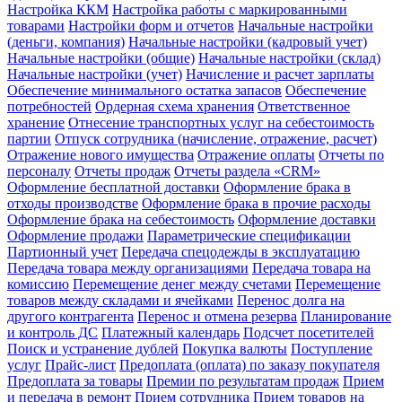
Настройка ККМ
Настройка работы с маркированными
товарами
Настройки форм и отчетов
Начальные настройки
(деньги, компания)
Начальные настройки (кадровый учет)
Начальные настройки (общие)
Начальные настройки (склад)
Начальные настройки (учет)
Начисление и расчет зарплаты
Обеспечение минимального остатка запасов
Обеспечение
потребностей
Ордерная схема хранения
Ответственное
хранение
Отнесение транспортных услуг на себестоимость
партии
Отпуск сотрудника (начисление, отражение, расчет)
Отражение нового имущества
Отражение оплаты
Отчеты по
персоналу
Отчеты продаж
Отчеты раздела «CRM»
Оформление бесплатной доставки
Оформление брака в
отходы производстве
Оформление брака в прочие расходы
Оформление брака на себестоимость
Оформление доставки
Оформление продажи
Параметрические спецификации
Партионный учет
Передача спецодежды в эксплуатацию
Передача товара между организациями
Передача товара на
комиссию
Перемещение денег между счетами
Перемещение
товаров между складами и ячейками
Перенос долга на
другого контрагента
Перенос и отмена резерва
Планирование
и контроль ДС
Платежный календарь
Подсчет посетителей
Поиск и устранение дублей
Покупка валюты
Поступление
услуг
Прайс-лист
Предоплата (оплата) по заказу покупателя
Предоплата за товары
Премии по результатам продаж
Прием
и передача в ремонт
Прием сотрудника
Прием товаров на