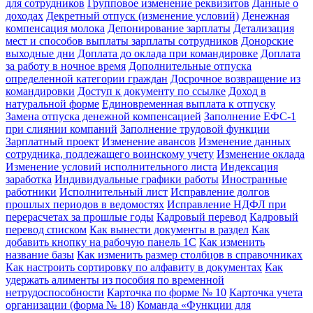
для сотрудников
Групповое изменение реквизитов
Данные о
доходах
Декретный отпуск (изменение условий)
Денежная
компенсация молока
Депонирование зарплаты
Детализация
мест и способов выплаты зарплаты сотрудников
Донорские
выходные дни
Доплата до оклада при командировке
Доплата
за работу в ночное время
Дополнительные отпуска
определенной категории граждан
Досрочное возвращение из
командировки
Доступ к документу по ссылке
Доход в
натуральной форме
Единовременная выплата к отпуску
Замена отпуска денежной компенсацией
Заполнение ЕФС-1
при слиянии компаний
Заполнение трудовой функции
Зарплатный проект
Изменение авансов
Изменение данных
сотрудника, подлежащего воинскому учету
Изменение оклада
Изменение условий исполнительного листа
Индексация
заработка
Индивидуальные графики работы
Иностранные
работники
Исполнительный лист
Исправление долгов
прошлых периодов в ведомостях
Исправление НДФЛ при
перерасчетах за прошлые годы
Кадровый перевод
Кадровый
перевод списком
Как вынести документы в раздел
Как
добавить кнопку на рабочую панель 1С
Как изменить
название базы
Как изменить размер столбцов в справочниках
Как настроить сортировку по алфавиту в документах
Как
удержать алименты из пособия по временной
нетрудоспособности
Карточка по форме № 10
Карточка учета
организации (форма № 18)
Команда «Функции для