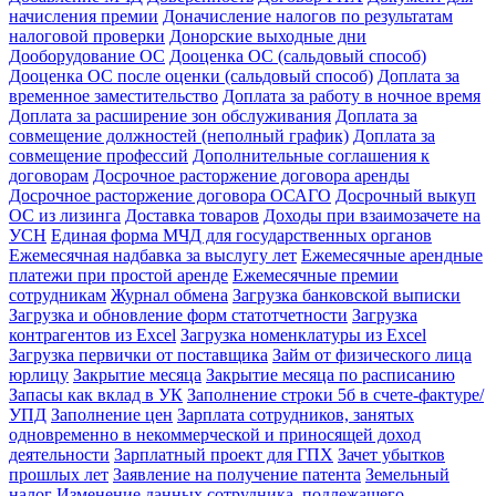
начисления премии
Доначисление налогов по результатам
налоговой проверки
Донорские выходные дни
Дооборудование ОС
Дооценка ОС (сальдовый способ)
Дооценка ОС после оценки (сальдовый способ)
Доплата за
временное заместительство
Доплата за работу в ночное время
Доплата за расширение зон обслуживания
Доплата за
совмещение должностей (неполный график)
Доплата за
совмещение профессий
Дополнительные соглашения к
договорам
Досрочное расторжение договора аренды
Досрочное расторжение договора ОСАГО
Досрочный выкуп
ОС из лизинга
Доставка товаров
Доходы при взаимозачете на
УСН
Единая форма МЧД для государственных органов
Ежемесячная надбавка за выслугу лет
Ежемесячные арендные
платежи при простой аренде
Ежемесячные премии
сотрудникам
Журнал обмена
Загрузка банковской выписки
Загрузка и обновление форм статотчетности
Загрузка
контрагентов из Excel
Загрузка номенклатуры из Excel
Загрузка первички от поставщика
Займ от физического лица
юрлицу
Закрытие месяца
Закрытие месяца по расписанию
Запасы как вклад в УК
Заполнение строки 5б в счете-фактуре/
УПД
Заполнение цен
Зарплата сотрудников, занятых
одновременно в некоммерческой и приносящей доход
деятельности
Зарплатный проект для ГПХ
Зачет убытков
прошлых лет
Заявление на получение патента
Земельный
налог
Изменение данных сотрудника, подлежащего