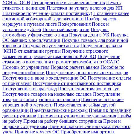
УСН на ОСН
Периодическое выставление счетов
Печать
этикеток и ценников
Платежки на уплату налогов для ИП
Платежное поручение (оплата поставщику)
Погашение ранее
списанной дебиторской задолженности
Подбор адресов
маршрута в путевом листе
Пожертвования
Поиск и
устранение дублей
Покрытый аккредитив
Покупка
автомобиля у физического лица
Покупка доли в УК
Покупка
ОС бывших в эксплуатации
Покупка товаров для розничной
торговли
Покупка услуг через агента
Получение права на
ФИНВ от компании группы
Получение страхового
возмещения и ремонт автомобиля по КАСКО
Получение
страхового возмещения и ремонт автомобиля по ОСАГО
Помощь от учредителя
Порядок расчета аванса
Пособие по
нетрудоспособности
Поступление дополнительных расходов
Поступление и ввод в эксплуатацию ОС
Поступление оплаты
от покупателя
Поступление от иностранного поставщика
Поступление товара склад
Поступление товаров и услуг
Поступление товаров на несколько складов
Поступление
товаров от иностранного поставщика
Пояснения в составе
упрощенной отчетности
Предоставление займа другой
организации
Представительские расходы
Премия к празднику
для сотрудников
Премия сотруднику после увольнения
Приём
на работу
Прием на работу бывшего сотрудника
Призы и
подарки сотрудникам
Принцип работы счетов бухгалтерского
учета
Принятие к учету ОС
Приобретение импортных