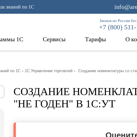
info@are
аза знаний по 1С
Звонок по России бе
+7 (800) 511
раммы 1С
Сервисы
Тарифы
О к
наний по 1С
›
1С:Управление торговлей
›
Создание номенклатуры со ста
СОЗДАНИЕ НОМЕНКЛАТ
"НЕ ГОДЕН" В 1С:УТ
Оцените