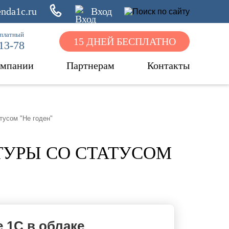
nda1c.ru
Вход
сплатный
15 ДНЕЙ БЕСПЛАТНО
-13-78
омпании
Партнерам
Контакты
тусом "Не годен"
УРЫ СО СТАТУСОМ
 1С в облаке