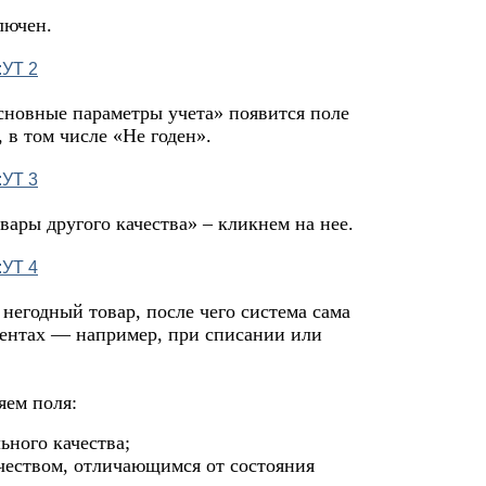
лючен.
сновные параметры учета» появится поле
 в том числе «Не годен».
вары другого качества» – кликнем на нее.
 негодный товар, после чего система сама
ментах — например, при списании или
яем поля:
ьного качества;
ачеством, отличающимся от состояния