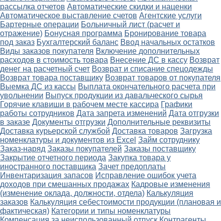
рассылка отчетов
Автоматические скидки и наценки
Автоматическое выставление счетов
Агентские услуги
Бартерные операции
Больничный лист (расчет и
отражение)
Бонусная программа
Бронирование товара
под заказ
Бухгалтерский баланс
Ввод начальных остатков
Виды заказов покупателя
Включение дополнительных
расходов в стоимость товара
Внесение ДС в кассу
Возврат
денег на расчетный счет
Возврат и списание спецодежды
Возврат товара поставщику
Возврат товаров от покупателя
Выемка ДС из кассы
Выплата окончательного расчета при
увольнении
Выпуск продукции из давальческого сырья
Горячие клавиши в рабочем месте кассира
Графики
работы сотрудников
Дата запрета изменений
Дата отгрузки
в заказе
Документы отгрузки
Дополнительные реквизиты
Доставка курьерской службой
Доставка товаров
Загрузка
номенклатуры и документов из Excel
Займ сотруднику
Заказ-наряд
Заказы покупателей
Заказы поставщику
Закрытие отчетного периода
Закупка товара у
иностранного поставщика
Зачет предоплаты
Инвентаризация запасов
Исправление ошибок учета
доходов при смешанных продажах
Кадровые изменения
(изменение оклада, должности, отдела)
Калькуляция
заказов
Калькуляция себестоимости продукции (плановая и
фактическая)
Категории и типы номенклатуры
Компенсация за неиспользованный отпуск
Контрагенты