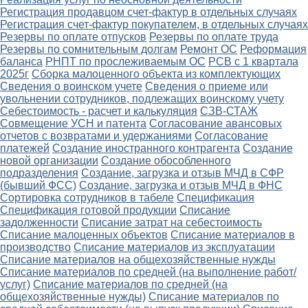
Регистрация продавцом счет-фактур в отдельных случаях
Регистрация счет-фактур покупателем, в отдельных случаях
Резервы по оплате отпусков
Резервы по оплате труда
Резервы по сомнительным долгам
Ремонт ОС
Реформация
баланса
РНПТ по прослеживаемым ОС
РСВ с 1 квартала
2025г
Сборка малоценного объекта из комплектующих
Сведения о воинском учете
Сведения о приеме или
увольнении сотрудников, подлежащих воинскому учету
Себестоимость - расчет и калькуляция
СЗВ-СТАЖ
Совмещение УСН и патента
Согласование авансовых
отчетов с возвратами и удержаниями
Согласование
платежей
Создание иностранного контрагента
Создание
новой организации
Создание обособленного
подразделения
Создание, загрузка и отзыв МЧД в СФР
(бывший ФСС)
Создание, загрузка и отзыв МЧД в ФНС
Сортировка сотрудников в табеле
Спецификация
Спецификация готовой продукции
Списание
задолженности
Списание затрат на себестоимость
Списание малоценных объектов
Списание материалов в
производство
Списание материалов из эксплуатации
Списание материалов на общехозяйственные нужды
Списание материалов по средней (на выполнение работ/
услуг)
Списание материалов по средней (на
общехозяйственные нужды)
Списание материалов по