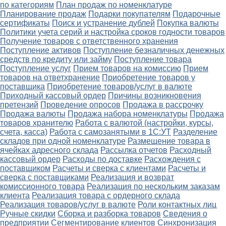
по категориям
План продаж по номенклатуре
Планирование продаж
Подарки покупателям
Подарочные
сертификаты
Поиск и устранение дублей
Покупка валюты
Политики учета серий и настройка сроков годности товаров
Получение товаров с ответственного хранения
Поступление активов
Поступление безналичных денежных
средств по кредиту или займу
Поступление товара
Поступление услуг
Прием товаров на комиссию
Прием
товаров на ответхранение
Приобретение товаров у
поставщика
Приобретение товаров/услуг в валюте
Приходный кассовый ордер
Причины возникновения
претензий
Проведение опросов
Продажа в рассрочку
Продажа валюты
Продажа набора номенклатуры
Продажа
товаров хранителю
Работа с валютой (настройки, курсы,
счета, касса)
Работа с самозанятыми в 1С:УТ
Разделение
складов при одной номенклатуре
Размещение товара в
ячейках адресного склада
Рассылка отчетов
Расходный
кассовый ордер
Расходы по доставке
Расхождения с
поставщиком
Расчеты и сверка с клиентами
Расчеты и
сверка с поставщиками
Реализация и возврат
комиссионного товара
Реализация по нескольким заказам
клиента
Реализация товара с ордерного склада
Реализация товаров/услуг в валюте
Роли контактных лиц
Ручные скидки
Сборка и разборка товаров
Сведения о
предприятии
Сегментирование клиентов
Синхронизация