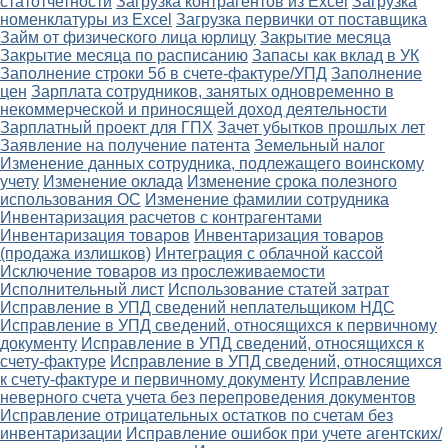
статотчетности
Загрузка контрагентов из Excel
Загрузка
номенклатуры из Excel
Загрузка первички от поставщика
Займ от физического лица юрлицу
Закрытие месяца
Закрытие месяца по расписанию
Запасы как вклад в УК
Заполнение строки 5б в счете-фактуре/УПД
Заполнение
цен
Зарплата сотрудников, занятых одновременно в
некоммерческой и приносящей доход деятельности
Зарплатный проект для ГПХ
Зачет убытков прошлых лет
Заявление на получение патента
Земельный налог
Изменение данных сотрудника, подлежащего воинскому
учету
Изменение оклада
Изменение срока полезного
использования ОС
Изменение фамилии сотрудника
Инвентаризация расчетов с контрагентами
Инвентаризация товаров
Инвентаризация товаров
(продажа излишков)
Интеграция с облачной кассой
Исключение товаров из прослеживаемости
Исполнительный лист
Использование статей затрат
Исправление в УПД сведений неплательщиком НДС
Исправление в УПД сведений, относящихся к первичному
документу
Исправление в УПД сведений, относящихся к
счету-фактуре
Исправление в УПД сведений, относящихся
к счету-фактуре и первичному документу
Исправление
неверного счета учета без перепроведения документов
Исправление отрицательных остатков по счетам без
инвентаризации
Исправление ошибок при учете агентских/