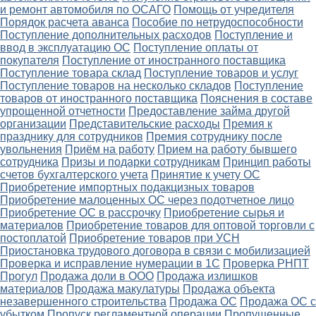
и ремонт автомобиля по ОСАГО
Помощь от учредителя
Порядок расчета аванса
Пособие по нетрудоспособности
Поступление дополнительных расходов
Поступление и
ввод в эксплуатацию ОС
Поступление оплаты от
покупателя
Поступление от иностранного поставщика
Поступление товара склад
Поступление товаров и услуг
Поступление товаров на несколько складов
Поступление
товаров от иностранного поставщика
Пояснения в составе
упрощенной отчетности
Предоставление займа другой
организации
Представительские расходы
Премия к
празднику для сотрудников
Премия сотруднику после
увольнения
Приём на работу
Прием на работу бывшего
сотрудника
Призы и подарки сотрудникам
Принцип работы
счетов бухгалтерского учета
Принятие к учету ОС
Приобретение импортных подакцизных товаров
Приобретение малоценных ОС через подотчетное лицо
Приобретение ОС в рассрочку
Приобретение сырья и
материалов
Приобретение товаров для оптовой торговли с
постоплатой
Приобретение товаров при УСН
Приостановка трудового договора в связи с мобилизацией
Проверка и исправление нумерации в 1С
Проверка РНПТ
Прогул
Продажа доли в ООО
Продажа излишков
материалов
Продажа макулатуры
Продажа объекта
незавершенного строительства
Продажа ОС
Продажа ОС с
убытком
Пропуск регламентной операции
Пропущенные