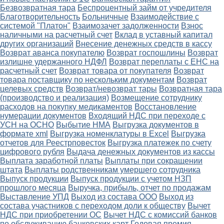
Безвозвратная тара
Беспроцентный займ от учредителя
Благотворительность
Больничные
Взаимодействие с
системой "Платон"
Взаимозачет задолженности
Взнос
наличными на расчетный счет
Вклад в уставный капитал
других организаций
Внесение денежных средств в кассу
Возврат аванса покупателю
Возврат госпошлины
Возврат
излишне удержанного НДФЛ
Возврат переплаты с ЕНС на
расчетный счет
Возврат товара от покупателя
Возврат
товара поставщику по нескольким документам
Возврат
целевых средств
Возврат/невозврат тары
Возвратная тара
(производство и реализация)
Возмещение сотруднику
расходов на покупку медикаментов
Восстановление
нумерации документов
Входящий НДС при переходе с
УСН на ОСНО
Выбытие НМА
Выгрузка документов в
формате xml
Выгрузка номенклатуры в Excel
Выгрузка
отчетов для Реестрповесток
Выгрузка платежек по счету
цифрового рубля
Выдача денежных документов из кассы
Выплата заработной платы
Выплаты при сокращении
штата
Выплаты родственникам умершего сотрудника
Выпуск продукции
Выпуск продукции с учетом НЗП
прошлого месяца
Выручка, прибыль, отчет по продажам
Выставление УПД
Выход из состава ООО
Выход из
состава участников с переходом доли к обществу
Вычет
НДС при приобретении ОС
Вычет НДС с комиссий банков
по обслуживанию банковских карт
Годовая премия