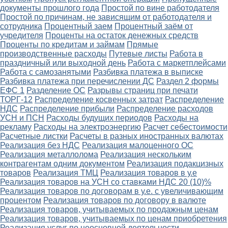
документы прошлого года
Простой по вине работодателя
Простой по причинам, не зависящим от работодателя и
сотрудника
Процентный заем
Процентный заём от
учредителя
Проценты на остаток денежных средств
Проценты по кредитам и займам
Прямые
производственные расходы
Путевые листы
Работа в
праздничный или выходной день
Работа с маркетплейсами
Работа с самозанятыми
Разбивка платежа в выписке
Разбивка платежа при перечислении ДС
Раздел 2 формы
ЕФС 1
Разделение ОС
Разрывы страниц при печати
ТОРГ-12
Распределение косвенных затрат
Распределение
НДС
Распределение прибыли
Распределение расходов
УСН и ПСН
Расходы будущих периодов
Расходы на
рекламу
Расходы на электроэнергию
Расчет себестоимости
Расчетные листки
Расчеты в разных иностранных валютах
Реализация без НДС
Реализация малоценного ОС
Реализация металлолома
Реализация нескольким
контрагентам одним документом
Реализация подакцизных
товаров
Реализация ТМЦ
Реализация товаров в у.е
Реализация товаров на УСН со ставками НДС 20 (10)%
Реализация товаров по договорам в у.е. с увеличивающим
процентом
Реализация товаров по договору в валюте
Реализация товаров, учитываемых по продажным ценам
Реализация товаров, учитываемых по ценам приобретения
Реализация услуг по неосновной деятельности