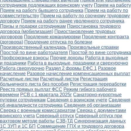
сотрудников подлежащих воинскому учету
Прием на работу
Прием на работу бывшего сотрудника
Прием на работу по
совместительству
Прием на работу по срочному трудовому
договору
Прием на работу ранее уволенного сотрудника
Призы и подарки сотрудникам
Приостановка трудового
договора (мобилизация)
Приостановление трудовых
договоров
Продление командировки
Продление контракта
(договора)
Продление отпуска по болезни
Производственный календарь
Произвольные справки
Простой по вине работодателя
Простой по вине сотрудника
Профсоюзные взносы
Прочие доходы
Работа в выходные
и праздники
Работа в выходные, праздники и сверхурочно
Работа сверхурочно
Раздел 2 формы ЕФС 1
Разовое
начисление
Разовое начисление компенсационных выплат
Расчетные листки
Расчетный листок
Регистрация
больничного листа без пособия
Регистрация переработки
Реестр прямых выплат ФСС
Режим гибкого рабочего
времени
РСВ с 1 квартала 2025г
Санаторно-курортные
путевки сотрудникам
Сведения о воинском учете
Сведения
об инвалидности сотрудника
Сведения об организации
Сверка с военным комиссариатом
Сверка с документами
воинского учета
Северный отпуск
Северный отпуск при
вахтовом методе работы
СЗВ-ТД
Синхронизация данных
1С ЗУП и 1С БП
Совмещение ГПХ и трудового договора