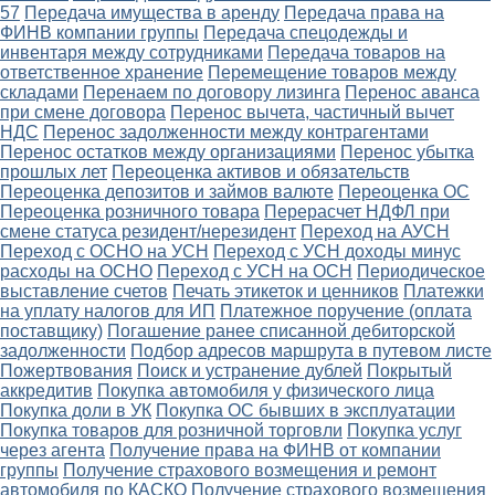
57
Передача имущества в аренду
Передача права на
ФИНВ компании группы
Передача спецодежды и
инвентаря между сотрудниками
Передача товаров на
ответственное хранение
Перемещение товаров между
складами
Перенаем по договору лизинга
Перенос аванса
при смене договора
Перенос вычета, частичный вычет
НДС
Перенос задолженности между контрагентами
Перенос остатков между организациями
Перенос убытка
прошлых лет
Переоценка активов и обязательств
Переоценка депозитов и займов валюте
Переоценка ОС
Переоценка розничного товара
Перерасчет НДФЛ при
смене статуса резидент/нерезидент
Переход на АУСН
Переход с ОСНО на УСН
Переход с УСН доходы минус
расходы на ОСНО
Переход с УСН на ОСН
Периодическое
выставление счетов
Печать этикеток и ценников
Платежки
на уплату налогов для ИП
Платежное поручение (оплата
поставщику)
Погашение ранее списанной дебиторской
задолженности
Подбор адресов маршрута в путевом листе
Пожертвования
Поиск и устранение дублей
Покрытый
аккредитив
Покупка автомобиля у физического лица
Покупка доли в УК
Покупка ОС бывших в эксплуатации
Покупка товаров для розничной торговли
Покупка услуг
через агента
Получение права на ФИНВ от компании
группы
Получение страхового возмещения и ремонт
автомобиля по КАСКО
Получение страхового возмещения