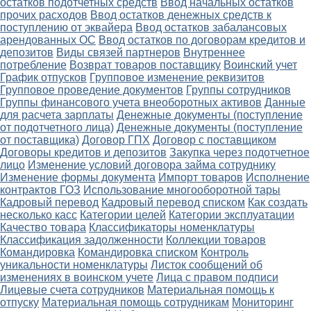
остатков подотчетных средств
Ввод начальных остатков
прочих расходов
Ввод остатков денежных средств к
поступлению от эквайера
Ввод остатков забалансовых
арендованных ОС
Ввод остатков по договорам кредитов и
депозитов
Виды связей партнеров
Внутреннее
потребление
Возврат товаров поставщику
Воинский учет
График отпусков
Групповое изменение реквизитов
Групповое проведение документов
Группы сотрудников
Группы финансового учета внеоборотных активов
Данные
для расчета зарплаты
Денежные документы (поступление
от подотчетного лица)
Денежные документы (поступление
от поставщика)
Договор ГПХ
Договор с поставщиком
Договоры кредитов и депозитов
Закупка через подотчетное
лицо
Изменение условий договора займа сотруднику
Изменение формы документа
Импорт товаров
Исполнение
контрактов ГОЗ
Использование многооборотной тары
Кадровый перевод
Кадровый перевод списком
Как создать
несколько касс
Категории целей
Категории эксплуатации
Качество товара
Классификаторы номенклатуры
Классификация задолженности
Коллекции товаров
Командировка
Командировка списком
Контроль
уникальности номенклатуры
Листок сообщений об
изменениях в воинском учете
Лица с правом подписи
Лицевые счета сотрудников
Материальная помощь к
отпуску
Материальная помощь сотрудникам
Мониторинг