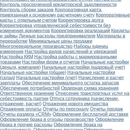
Контроль просроченной кредиторской задолженности
Контроль сборки заказов
Корпоративная карта,
привязанная к основному расчетному счету
Корпоративные
карты с отдельным счетом
Корректировка долга
Корректировка управленческой себестоимости без
изменения документов
Корректировки реализаций
Кредиты
и займы
Личные расходы предпринимателя
Материалы в
переработке
Минимальные цены продажи
Многопередельное производство
Наборы единиц
измерения
Настройка видов начислений и удержаний
Настройка ККМ
Настройка работы с маркированными
товарами
Настройки форм и отчетов
Начальные настройки
(деньги, компания)
Начальные настройки (кадровый учет)
Начальные настройки (общие)
Начальные настройки
(склад)
Начальные настройки (учет)
Начисление и расчет
зарплаты
Обеспечение минимального остатка запасов
Обеспечение потребностей
Ордерная схема хранения
Ответственное хранение
Отнесение транспортных услуг на
себестоимость партии
Отпуск сотрудника (начисление,
отражение, расчет)
Отражение нового имущества
Отражение оплаты
Отчеты по персоналу
Отчеты продаж
Отчеты раздела «CRM»
Оформление бесплатной доставки
Оформление брака в отходы производстве
Оформление
брака в прочие расходы
Оформление брака на
себестоимость
Оформление доставки
Оформление