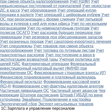
при смене объекта налогообложения
Учет НДФЛ
Учет
невыясненных поступлений от покупателей
Учет недостачи
ДС в кассе
Учет оборудования
Учет операций купли-
продажи в валюте
Учет операций с цифровым рублем
Учет
ОС при реорганизации с форме слияния
Учет питьевой
воды и кулеров к ней для нужд офиса
Учет по нескольким
органазициям
Учет по номенклатурным группам
Учёт
полисов ОСАГО
Учет расходов будущих периодов при
ликвидации
Учет резервов под обесценивание запасов
Учет розничных продаж
Учет санаторно-курортного лечения
Учет спецодежды
Учет товаров при смене объекта
налогообложения
Учет топлива по путевым листам
Учет
транспортных расходов
Учет, поступление и ввод в
эксплуатацию возвратной тары
Учетная политика для
целей НДС
Факторинговые операции
Федеральный
инвестиционный налоговый вычет (ФИНВ) при
приобретении ОС
Фиксированные страховые взносы ИП
Финансовое планирование и платежный календарь
Финансовый результат
Формирование кассовой книги
(КО-4)
Формирование счет-фактуры налоговым агентом
Частичная ликвидация ОС
Частичный зачет авансов
Чек
коррекции
Штатное расписание
Штраф ГИБДД по вине
сотрудника
Эквайринг. Подключение и настройка
Экологический сбор
Экспорт несырьевых товаров
1С:Зарплата и управление персоналом