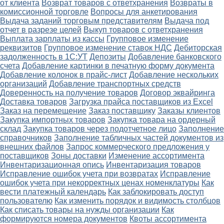
от клиента
Возврат товаров с ответхранения
Возвраты в
комиссионной торговле
Вопросы для анкетирования
Выдача заданий торговым представителям
Выдача под
отчет в разрезе целей
Выкуп товаров с ответхранения
Выплата зарплаты из кассы
Групповое изменение
реквизитов
Групповое изменение ставок НДС
Дебиторская
задолженность в 1С:УТ
Депозиты
Добавление банковского
счета
Добавление картинки в печатную форму документа
Добавление колонок в прайс-лист
Добавление нескольких
организаций
Добавление транспортных средств
Доверенность на получение товаров
Договор эквайринга
Доставка товаров
Загрузка прайса поставщиков из Excel
Заказ на перемещение
Заказ поставщику
Заказы клиентов
Закупка импортных товаров
Закупка товара на ордерный
склад
Закупка товаров через подотчетное лицо
Заполнение
справочников
Заполнение табличных частей документов из
внешних файлов
Запрос коммерческого предложения у
поставщиков
Зоны доставки
Изменение ассортимента
Инвентаризационная опись
Инвентаризация товаров
Исправление ошибок учета при возвратах
Исправление
ошибок учета при некорректных ценах номенклатуры
Как
вести платежный календарь
Как заблокировать доступ
пользователю
Как изменить порядок и видимость столбцов
Как списать товары на нужды организации
Как
формируются номера документов
Квоты ассортимента