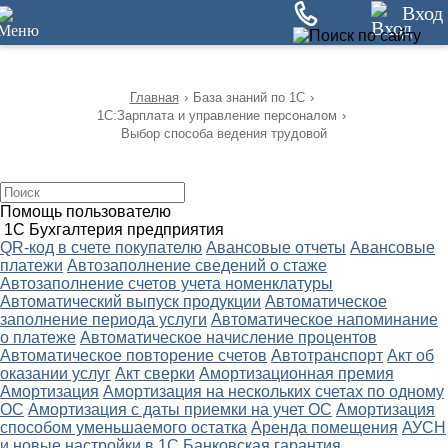
12
Вход
Главная
›
База знаний по 1С
›
1С:Зарплата и управление персоналом
›
Выбор способа ведения трудовой
Помощь пользователю
1С Бухгалтерия предприятия
QR-код в счете покупателю
Авансовые отчеты
Авансовые
платежи
Автозаполнение сведений о стаже
Автозаполнение счетов учета номенклатуры
Автоматический выпуск продукции
Автоматическое
заполнение периода услуги
Автоматическое напоминание
о платеже
Автоматическое начисление процентов
Автоматическое повторение счетов
Автотранспорт
Акт об
оказании услуг
Акт сверки
Амортизационная премия
Амортизация
Амортизация на нескольких счетах по одному
ОС
Амортизация с даты приемки на учет ОС
Амортизация
способом уменьшаемого остатка
Аренда помещения
АУСН
и новые настройки в 1С
Банковская гарантия