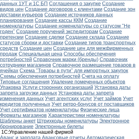
данных 1УТ и 1С БП
Соглашения о закупке
Создание
видов цен
Создание договоров с клиентами
Создание зон
доставки курьеров
Создание источников данных
планирования
Создание кассы ККМ
Создание
номенклатуры
Создание номенклатуры со статусом "Не
годен"
Создание поручений экспедиторам
Создание
претензии
Создание сделки
Создание склада
Создание
статусов сборки и доставки
Создание типов транспортных
средств
Создание цен
Создание цен для межфирменных
продаж
Специальная цена
Способы обеспечения
потребностей
Справочник марки (бренды)
Справочник
сотрудники магазинов
Справочное размещение товаров в
ячейках
Схема "Товары в пути" для импортных закупок
Схемы обеспечения потребностей
Счета на оплату
Типовые соглашения
Удаление помеченных объектов
Упаковка
Услуги сторонних организаций
Установка даты
запрета загрузки данных
Установка даты запрета
изменения данных
Учет агентских услуг
Учет займов
Учет
кредитов полученных
Учет ретро-бонусов от поставщиков
Учет сертификатов номенклатуры
Физические лица
Форматы магазинов
Характеристики номенклатуры
Шаблоны анкет
Штрихкоды номенклатуры
Электронное
бронирование
Электронные билеты
1С:Управление нашей фирмой
Аванс и зарплата
Авансовые отчеты
Автоматическая