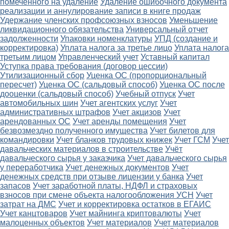
помеченного на удаление
Удаление ошибочного документа
реализации и аннулирование записи в книге продаж
Удержание членских профсоюзных взносов
Уменьшение
ликвидационного обязательства
Универсальный отчет
задолженности
Упаковки номенклатуры
УПД (создание и
корректировка)
Уплата налога за третье лицо
Уплата налога
третьим лицом
Управленческий учет
Уставный капитал
Уступка права требования (договор цессии)
Утилизационный сбор
Уценка ОС (пропорциональный
пересчет)
Уценка ОС (сальдовый способ)
Уценка ОС после
дооценки (сальдовый способ)
Учебный отпуск
Учет
автомобильных шин
Учет агентских услуг
Учет
административных штрафов
Учет акцизов
Учет
арендованных ОС
Учет аренды помещения
Учет
безвозмездно полученного имущества
Учет билетов для
командировки
Учет бланков трудовых книжек
Учет ГСМ
Учет
давальческих материалов в строительстве
Учёт
давальческого сырья у заказчика
Учет давальческого сырья
у переработчика
Учет денежных документов
Учет
денежных средств при отзыве лицензии у банка
Учет
запасов
Учет заработной платы, НДФЛ и страховых
взносов при смене объекта налогообложения УСН
Учет
затрат на ДМС
Учет и корректировка остатков в ЕГАИС
Учет канцтоваров
Учет майнинга криптовалюты
Учет
малоценных объектов
Учет материалов
Учет материалов