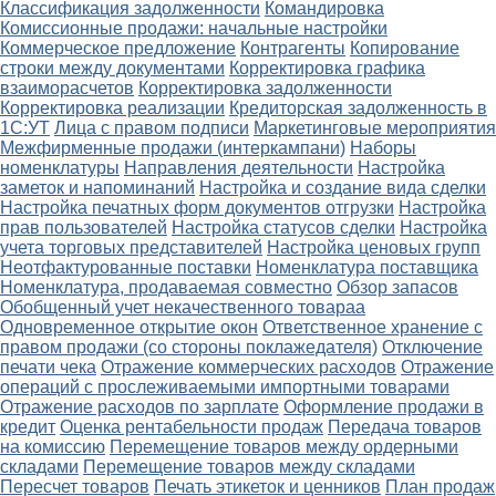
Классификация задолженности
Командировка
Комиссионные продажи: начальные настройки
Коммерческое предложение
Контрагенты
Копирование
строки между документами
Корректировка графика
взаиморасчетов
Корректировка задолженности
Корректировка реализации
Кредиторская задолженность в
1С:УТ
Лица с правом подписи
Маркетинговые мероприятия
Межфирменные продажи (интеркампани)
Наборы
номенклатуры
Направления деятельности
Настройка
заметок и напоминаний
Настройка и создание вида сделки
Настройка печатных форм документов отгрузки
Настройка
прав пользователей
Настройка статусов сделки
Настройка
учета торговых представителей
Настройка ценовых групп
Неотфактурованные поставки
Номенклатура поставщика
Номенклатура, продаваемая совместно
Обзор запасов
Обобщенный учет некачественного товараа
Одновременное открытие окон
Ответственное хранение с
правом продажи (со стороны поклажедателя)
Отключение
печати чека
Отражение коммерческих расходов
Отражение
операций с прослеживаемыми импортными товарами
Отражение расходов по зарплате
Оформление продажи в
кредит
Оценка рентабельности продаж
Передача товаров
на комиссию
Перемещение товаров между ордерными
складами
Перемещение товаров между складами
Пересчет товаров
Печать этикеток и ценников
План продаж