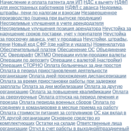
Начисление и оплата патента для ИП
НДС к вычету
НДФЛ
для иностранных работников
НДФЛ с аванса
Недоимка,
штрафы, пени по налогам и взносам
Незавершенное
производство (оценка при выпуске продукции)
Неотделимые улучшения в учете арендодателя
Неотделимые улучшения позиция арендатора
Неустойка за
нарушение сроков поставки, учет у покупателя
Неустойка
за просрочку аванса, учет у продавца
Неустойки, штрафы,
пени
Новый код СФР (где найти и указать)
Номенклатура
Обеспечительный платеж
Обесценение ОС
Объединение
ОС
Овердрафт
ОКТМО
Операции купли-продажи валюты
Операции по депозиту
Операции с валютой (настройки)
Операция СТОРНО
Оплата больничных за дни простоя
Оплата в период приостановления деятельности
организации
Оплата дней прохождения диспансеризации
Оплата за время приостановки работы при задержки
зарплаты
Оплата за дни мобилизации
Оплата за другую
организацию
Оплата за повышение квалификации
Оплата
за сверхурочные
Оплата отпуска на период лечения и
проезда
Оплата периода военных сборов
Оплата по
среднему в командировке в месяце приема на работу
Оплата стоимости питания за сотрудников
ОС как вклад в
УК другой организации
Основное средство из
комплектующих
Остатки на складе
Ответственные лица
организации
Отгул в счет работы в выходной/праздничный