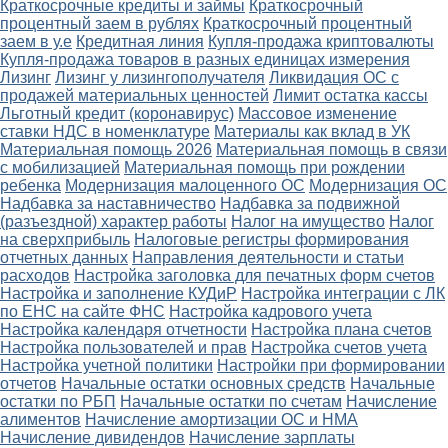
Краткосрочные кредиты и займы
Краткосрочный
процентный заем в рублях
Краткосрочный процентный
заем в у.е
Кредитная линия
Купля-продажа криптовалюты
Купля-продажа товаров в разных единицах измерения
Лизинг
Лизинг у лизингополучателя
Ликвидация ОС с
продажей материальных ценностей
Лимит остатка кассы
Льготный кредит (коронавирус)
Массовое изменение
ставки НДС в номенклатуре
Материалы как вклад в УК
Материальная помощь 2026
Материальная помощь в связи
с мобилизацией
Материальная помощь при рождении
ребенка
Модернизация малоценного ОС
Модернизация ОС
Надбавка за наставничество
Надбавка за подвижной
(разъездной) характер работы
Налог на имущество
Налог
на сверхприбыль
Налоговые регистры формирования
отчетных данных
Направления деятельности и статьи
расходов
Настройка заголовка для печатных форм счетов
Настройка и заполнение КУДиР
Настройка интеграции с ЛК
по ЕНС на сайте ФНС
Настройка кадрового учета
Настройка календаря отчетности
Настройка плана счетов
Настройка пользователей и прав
Настройка счетов учета
Настройка учетной политики
Настройки при формировании
отчетов
Начальные остатки основных средств
Начальные
остатки по РБП
Начальные остатки по счетам
Начисление
алиментов
Начисление амортизации ОС и НМА
Начисление дивидендов
Начисление зарплаты