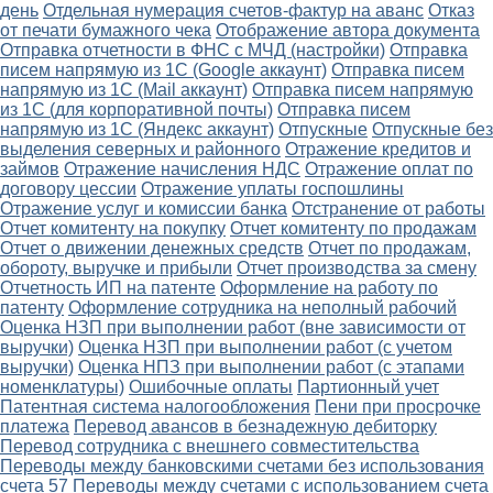
день
Отдельная нумерация счетов-фактур на аванс
Отказ
от печати бумажного чека
Отображение автора документа
Отправка отчетности в ФНС с МЧД (настройки)
Отправка
писем напрямую из 1С (Google аккаунт)
Отправка писем
напрямую из 1С (Mail аккаунт)
Отправка писем напрямую
из 1С (для корпоративной почты)
Отправка писем
напрямую из 1С (Яндекс аккаунт)
Отпускные
Отпускные без
выделения северных и районного
Отражение кредитов и
займов
Отражение начисления НДС
Отражение оплат по
договору цессии
Отражение уплаты госпошлины
Отражение услуг и комиссии банка
Отстранение от работы
Отчет комитенту на покупку
Отчет комитенту по продажам
Отчет о движении денежных средств
Отчет по продажам,
обороту, выручке и прибыли
Отчет производства за смену
Отчетность ИП на патенте
Оформление на работу по
патенту
Оформление сотрудника на неполный рабочий
Оценка НЗП при выполнении работ (вне зависимости от
выручки)
Оценка НЗП при выполнении работ (с учетом
выручки)
Оценка НПЗ при выполнении работ (с этапами
номенклатуры)
Ошибочные оплаты
Партионный учет
Патентная система налогообложения
Пени при просрочке
платежа
Перевод авансов в безнадежную дебиторку
Перевод сотрудника с внешнего совместительства
Переводы между банковскими счетами без использования
счета 57
Переводы между счетами с использованием счета