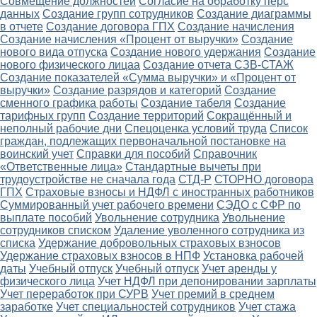
Совмещение должностей
Согласие на обработку перс
данных
Создание групп сотрудников
Создание диаграммы
в отчете
Создание договора ГПХ
Создание начисления
Создание начисления «Процент от выручки»
Создание
нового вида отпуска
Создание нового удержания
Создание
нового физического лицаа
Создание отчета СЗВ-СТАЖ
Создание показателей «Сумма выручки» и «Процент от
выручки»
Создание разрядов и категорий
Создание
сменного графика работы
Создание табеля
Создание
тарифных групп
Создание территорий
Сокращённый и
неполный рабочие дни
Спецоценка условий труда
Список
граждан, подлежащих первоначальной постановке на
воинский учет
Справки для пособий
Справочник
«Ответственные лица»
Стандартные вычеты при
трудоустройстве не сначала года
СТД-Р
СТОРНО договора
ГПХ
Страховые взносы и НДФЛ с иностранных работников
Суммированный учет рабочего времени
СЭДО с СФР по
выплате пособий
Увольнение сотрудника
Увольнение
сотрудников списком
Удаление уволенного сотрудника из
списка
Удержание добровольных страховых взносов
Удержание страховых взносов в НПФ
Установка рабочей
даты
Учебный отпуск
Учебный отпуск
Учет аренды у
физического лица
Учет НДФЛ при депонировании зарплаты
Учет переработок при СУРВ
Учет премий в среднем
заработке
Учет специальностей сотрудников
Учет стажа