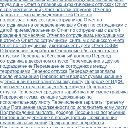
труда лиц»
Отчет о плановых и фактических отпусках
Отчет
о среднесписочной
Отчет остатки отпусков
Отчет по
зарплате с указанием должностей
Отчет по
половозрастному составу сотрудников
Отчет по
сотрудникам на определенную дату
Отчет по сотрудникам с
датой приема/увольнения
Отчет по сотрудникам с датой
рождения помесячно
Отчет по сотрудникам, находящимся
в отпуске
Отчет по сотрудникам, снятым с воинского учета
Отчет по сотрудникам, у которых есть дети
Отчет СЗВМ
Оформление подработок
Оценочные обязательства по
отпускам
Перевод на бессрочный договор
Перевод
сотрудника в декретном отпуске
Перемещение в другое
подразделение
Перемещение сотрудников между
территориями
Перенос отпуска
Перерасчет зарплаты
после увольнения
Перерасчет и возврат суммы излишне
удержанной по исполнительному листу
Перерасчет НДФЛ
при смене статуса резидент/нерезидент
Перерасчет
отпуска
Перерасчет среднего заработка при смене графика
Перерасчет сумм, излишне удержанных по
исполнительному листу
Перечисление зарплаты третьему
лицу
Погашение задолженности по исполнительному листу
Подтверждение выплаты доходов
Пособие на погребение
Постоянное удержание в пользу третьих
Прекращение
плановых начислений
Прекращение подработки
Прекращение стандартных вычетов
Прием или увольнение