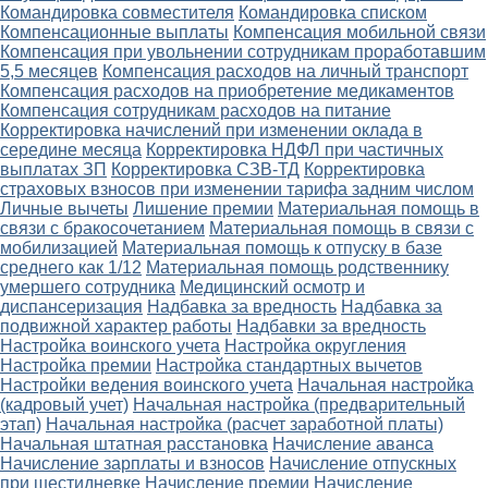
Командировка совместителя
Командировка списком
Компенсационные выплаты
Компенсация мобильной связи
Компенсация при увольнении сотрудникам проработавшим
5,5 месяцев
Компенсация расходов на личный транспорт
Компенсация расходов на приобретение медикаментов
Компенсация сотрудникам расходов на питание
Корректировка начислений при изменении оклада в
середине месяца
Корректировка НДФЛ при частичных
выплатах ЗП
Корректировка СЗВ-ТД
Корректировка
страховых взносов при изменении тарифа задним числом
Личные вычеты
Лишение премии
Материальная помощь в
связи с бракосочетанием
Материальная помощь в связи с
мобилизацией
Материальная помощь к отпуску в базе
среднего как 1/12
Материальная помощь родственнику
умершего сотрудника
Медицинский осмотр и
диспансеризация
Надбавка за вредность
Надбавка за
подвижной характер работы
Надбавки за вредность
Настройка воинского учета
Настройка округления
Настройка премии
Настройка стандартных вычетов
Настройки ведения воинского учета
Начальная настройка
(кадровый учет)
Начальная настройка (предварительный
этап)
Начальная настройка (расчет заработной платы)
Начальная штатная расстановка
Начисление аванса
Начисление зарплаты и взносов
Начисление отпускных
при шестидневке
Начисление премии
Начисление