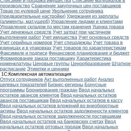
Списание и продажа имущества
Списание материалов в
производство
Сравнение закупочных цен поставщиков
Товар по нулевой цене
Увольнение сотрудника
(предварительные настройки)
Удержания из зарплаты
(алименты, мат.ущерб)
Управление лидами и клиентами
Управление складом по местам хранения
Уценка товара
Учет денежных средств
Учет затрат при частичном
выполнении работ
Учет имущества
Учет основных средств
Учет серийных номеров
Учет спецодежды
Учет товара в
единицах и в упаковках
Учет товаров по характеристикам
Факсимиле и подписи
Финансовое планирование и бюджет
Формирование заказа поставщику
Характеристика
номенклатуры
Ценовые группы
Ценообразование
Штатное
расписание
Этикетки и ценники
1С:Комплексная автоматизация
Oтпуск сотрудников
Акт выполненных работ
Анализ
целевых показателей
Бизнес-регионы
Бонусные
программы
Бронирование граждан
Ввод начальных
остатков авансов клиентов
Ввод начальных остатков
авансов поставщикам
Ввод начальных остатков в кассу
Ввод начальных остатков вложений во внеоборотные
активы
Ввод начальных остатков задолженности клиентов
Ввод начальных остатков задолженности поставщикам
Ввод начальных остатков на банковских счетах
Ввод
начальных остатков оптовых продаж
Ввод начальных