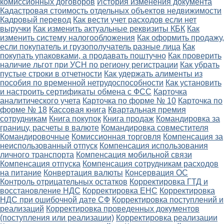
комиссионных договоров
История изменения документа
Кадастровая стоимость отдельных объектов недвижимости
Кадровый перевод
Как вести учет расходов если нет
выручки
Как изменить актуальные реквизиты КБК
Как
изменить систему налогообложения
Как оформить продажу,
если покупатель и грузополучатель разные лица
Как
покупать упаковками, а продавать поштучно
Как проверить
наличие льгот при УСН по региону регистрации
Как убрать
пустые строки в отчетности
Как удержать алименты из
пособия по временной нетрудоспособности
Как установить
и настроить сертификаты обмена с ФСС
Карточка
аналитического учета
Карточка по форме № 10
Карточка по
форме № 18
Кассовая книга
Квартальная премия
сотрудникам
Книга покупок
Книга продаж
Командировка за
границу, расчеты в валюте
Командировка совместителя
Командировочные
Комиссионная торговля
Компенсация за
неиспользованный отпуск
Компенсация использования
личного транспорта
Компенсация мобильной связи
Компенсация отпуска
Компенсация сотрудникам расходов
на питание
Конвертация валюты
Консервация ОС
Контроль отрицательных остатков
Корректировка ГТД и
восстановление НДС
Корректировка ЕНС
Корректировка
НДС при ошибочной дате СФ
Корректировка поступлений и
реализаций
Корректировка проведенных документов
(поступления или реализации)
Корректировка реализации