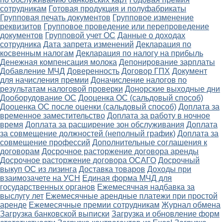
сотрудникам
Готовая продукция и полуфабрикаты
Групповая печать документов
Групповое изменение
реквизитов
Групповое проведение или перепроведение
документов
Групповой учет ОС
Данные о доходах
сотрудника
Дата запрета изменений
Декларация по
косвенным налогам
Декларация по налогу на прибыль
Денежная компенсация молока
Депонирование зарплаты
Добавление МЧД
Доверенность
Договор ГПХ
Документ
для начисления премии
Доначисление налогов по
результатам налоговой проверки
Донорские выходные дни
Дооборудование ОС
Дооценка ОС (сальдовый способ)
Дооценка ОС после оценки (сальдовый способ)
Доплата за
временное заместительство
Доплата за работу в ночное
время
Доплата за расширение зон обслуживания
Доплата
за совмещение должностей (неполный график)
Доплата за
совмещение профессий
Дополнительные соглашения к
договорам
Досрочное расторжение договора аренды
Досрочное расторжение договора ОСАГО
Досрочный
выкуп ОС из лизинга
Доставка товаров
Доходы при
взаимозачете на УСН
Единая форма МЧД для
государственных органов
Ежемесячная надбавка за
выслугу лет
Ежемесячные арендные платежи при простой
аренде
Ежемесячные премии сотрудникам
Журнал обмена
Загрузка банковской выписки
Загрузка и обновление форм