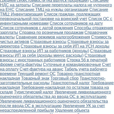
средней себестоимости (на выпуск продукции)
Списание
НДС на затраты
Списание переплаты налога не учтенного
на ЕНС
Списание ТМЦ на нужды организации
Списание
ТМЦ: Инвентаризация
Список граждан, подлежащих
первоначальной постановке на воинский учет
Список ОС с
инвентарными номерами
Список сотрудников на дату
Список сотрудников с датой рождения
Способы отражения
зарплаты
Справка по розничным продажам
Справочник
валюты
Сравнение режимов налогообложения
Стоимость
чистых активов
Страховые взносы
Страховые взносы за
директора
Страховые взносы за себя ИП на УСН доходы
Страховые взносы ИП за работников (доходы)
Страховые
взносы ИП за себя (доходы минус расходы)
Страховые
взносы с иностранных работников
Строка 5б в печатной
форме счета-фактуры
Суточные и командировочные
Счет
на оплату
Счет-фактура на аванс
Табель учета рабочего
времени
Текущий ремонт ОС
Товарно-транспортная
накладная
Товарный знак
Торговый сбор
Транспортно-
заготовительные расходы
Транспортный налог
Требование
накладная
Требование-накладная по остаткам товара на
складе
Туристический налог
Увеличение ликвидационного
оценочного обязательства до ввода ОС в эксплуатацию
Увеличение ликвидационного оценочного обязательства
после ввода ОС в эксплуатацию
Увеличение УК за счет
нераспределенной прибыли
Удаление объекта