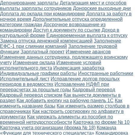
Депонирование зарплаты
Детализация мест и способов
выплаты зарплаты сотрудников
Донорские выходные дни
Доплата до оклада при командировке
Доплата за работу в
ночное время
Дополнительные отпуска определенной
категории граждан
Досрочное возвращение из
командировки
Доступ к документу по ссылке
Доход в
натуральной форме
Единовременная выплата к отпуску
Замена отпуска денежной компенсацией
Заполнение
ЕФС-1 при слиянии компаний
Заполнение трудовой
функции
Зарплатный проект
Изменение авансов
Изменение данных сотрудника, подлежащего воинскому
учету
Изменение оклада
Изменение условий
исполнительного листа
Индексация заработка
Индивидуальные графики работы
Иностранные работники
Исполнительный лист
Исправление долгов прошлых
периодов в ведомостях
Исправление НДФЛ при
перерасчетах за прошлые годы
Кадровый перевод
Кадровый перевод списком
Как вынести документы в
раздел
Как добавить кнопку на рабочую панель 1С
Как
изменить название базы
Как изменить размер столбцов в
справочниках
Как настроить сортировку по алфавиту в
документах
Как удержать алименты из пособия по
временной нетрудоспособности
Карточка по форме № 10
Карточка учета организации (форма № 18)
Команда
«Функции для технического специалиста»
Командировка