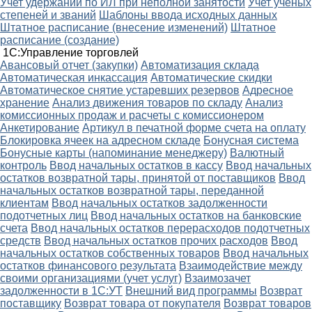
Учет удержаний по ИЛ при неполной занятости
Учет ученых
степеней и званий
Шаблоны ввода исходных данных
Штатное расписание (внесение изменений)
Штатное
расписание (создание)
1С:Управление торговлей
Авансовый отчет (закупки)
Автоматизация склада
Автоматическая инкассация
Автоматические скидки
Автоматическое снятие устаревших резервов
Адресное
хранение
Анализ движения товаров по складу
Анализ
комиссионных продаж и расчеты с комиссионером
Анкетирование
Артикул в печатной форме счета на оплату
Блокировка ячеек на адресном складе
Бонусная система
Бонусные карты (напоминание менеджеру)
Валютный
контроль
Ввод начальных остатков в кассу
Ввод начальных
остатков возвратной тары, принятой от поставщиков
Ввод
начальных остатков возвратной тары, переданной
клиентам
Ввод начальных остатков задолженности
подотчетных лиц
Ввод начальных остатков на банковские
счета
Ввод начальных остатков перерасходов подотчетных
средств
Ввод начальных остатков прочих расходов
Ввод
начальных остатков собственных товаров
Ввод начальных
остатков финансового результата
Взаимодействие между
своими организациями (учет услуг)
Взаимозачет
задолженности в 1С:УТ
Внешний вид программы
Возврат
поставщику
Возврат товара от покупателя
Возврат товаров