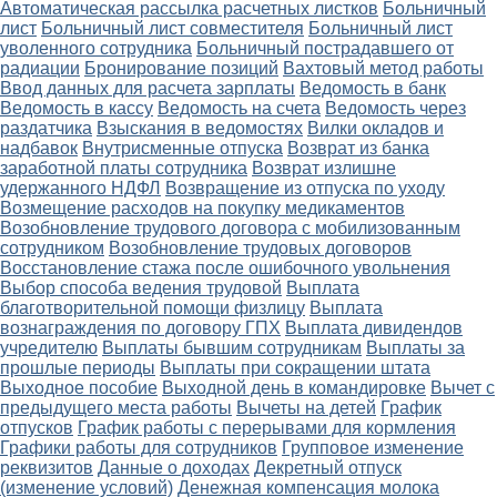
Автоматическая рассылка расчетных листков
Больничный
лист
Больничный лист совместителя
Больничный лист
уволенного сотрудника
Больничный пострадавшего от
радиации
Бронирование позиций
Вахтовый метод работы
Ввод данных для расчета зарплаты
Ведомость в банк
Ведомость в кассу
Ведомость на счета
Ведомость через
раздатчика
Взыскания в ведомостях
Вилки окладов и
надбавок
Внутрисменные отпуска
Возврат из банка
заработной платы сотрудника
Возврат излишне
удержанного НДФЛ
Возвращение из отпуска по уходу
Возмещение расходов на покупку медикаментов
Возобновление трудового договора с мобилизованным
сотрудником
Возобновление трудовых договоров
Восстановление стажа после ошибочного увольнения
Выбор способа ведения трудовой
Выплата
благотворительной помощи физлицу
Выплата
вознаграждения по договору ГПХ
Выплата дивидендов
учредителю
Выплаты бывшим сотрудникам
Выплаты за
прошлые периоды
Выплаты при сокращении штата
Выходное пособие
Выходной день в командировке
Вычет с
предыдущего места работы
Вычеты на детей
График
отпусков
График работы с перерывами для кормления
Графики работы для сотрудников
Групповое изменение
реквизитов
Данные о доходах
Декретный отпуск
(изменение условий)
Денежная компенсация молока