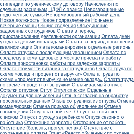
стипендии по ученическому договору
Начисления по
сдельным расценкам
НДФЛ с аванса
Невозвращенные
подотчетные суммы
Ненормированный рабочий день
Новая должность
Новое подразделение
Ночные и
вечерние смены
Общие сведения
Объединение
задвоенных сотрудников
Оплата в период
приостановления деятельности организации
Оплата дней
ухода за детьми-инвалидами
Оплата за период повышения
квалификации
Оплата командировки в отдельные регионы
Оплата отпуска с последующим увольнением
Оплата по
среднему в командировке в месяце приема на работу
Оплата приостановки работы при задержке зарплаты
Оплата стоимости питания за сотрудников
Оплата труда по
схеме «оклад и процент от выручки»
Оплата труда по
схеме «процент от выручки не менее оклада»
Оплата труда
по схеме «процент от выручки»
Оплачиваемый отпуск
Остатки отпусков
Отгул
Отгул списком
Отдельные
документы для начислений
Отзыв согласия на обработку
персональных данных
Отзыв сотрудника из отпуска
Отмена
командировки
Отмена приказа об увольнении
Отмена
совмещения
Отпуск за свой счет
Отпуск за свой счет
списком
Отпуск по уходу за ребенком
Отпуск сезонного
работника
Отражение зарплаты
Отстранение от работы
Отсутствие (болезнь, прогул, неявка)
Отсутствие с
сохранением оплаты
Отчет «Реестр обученных по охране