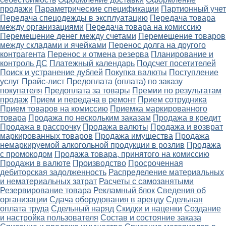
продажи
Параметрические спецификации
Партионный учет
Передача спецодежды в эксплуатацию
Передача товара
между организациями
Передача товара на комиссию
Перемещение денег между счетами
Перемещение товаров
между складами и ячейками
Перенос долга на другого
контрагента
Перенос и отмена резерва
Планирование и
контроль ДС
Платежный календарь
Подсчет посетителей
Поиск и устранение дублей
Покупка валюты
Поступление
услуг
Прайс-лист
Предоплата (оплата) по заказу
покупателя
Предоплата за товары
Премии по результатам
продаж
Прием и передача в ремонт
Прием сотрудника
Прием товаров на комиссию
Приемка маркированного
товара
Продажа по нескольким заказам
Продажа в кредит
Продажа в рассрочку
Продажа валюты
Продажа и возврат
маркированных товаров
Продажа имущества
Продажа
немаркируемой алкогольной продукции в розлив
Продажа
с промокодом
Продажа товара, принятого на комиссию
Продажи в валюте
Производство
Просроченная
дебиторская задолженность
Распределение материальных
и нематериальных затрат
Расчеты с самозанятыми
Резервирование товара
Рекламный блок
Сведения об
организации
Сдача оборудования в аренду
Сдельная
оплата труда
Сдельный наряд
Скидки и наценки
Создание
и настройка пользователя
Состав и состояние заказа