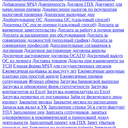
Добавление МЧД
Доверенность
Договор ГПХ
Документ для
начисления премии
Доначисление налогов по результатам
налоговой проверки
Донорские выходные дни
Дооборудование ОС
Дооценка ОС (сальдовый способ)
Дооценка ОС после оценки (сальдовый способ)
Доплата за
временное заместительство
Доплата за работу в ночное время
Доплата за расширение зон обслуживания
Доплата за
совмещение должностей (неполный график)
Доплата за
совмещение профессий
Дополнительные соглашения к
договорам
Досрочное расторжение договора аренды
Досрочное расторжение договора ОСАГО
Досрочный выкуп
ОС из лизинга
Доставка товаров
Доходы при взаимозачете на
УСН
Единая форма МЧД для государственных органов
Ежемесячная надбавка за выслугу лет
Ежемесячные арендные
платежи при простой аренде
Ежемесячные премии
сотрудникам
Журнал обмена
Загрузка банковской выписки
Загрузка и обновление форм статотчетности
Загрузка
контрагентов из Excel
Загрузка номенклатуры из Excel
Загрузка первички от поставщика
Займ от физического лица
юрлицу
Закрытие месяца
Закрытие месяца по расписанию
Запасы как вклад в УК
Заполнение строки 5б в счете-фактуре/
УПД
Заполнение цен
Зарплата сотрудников, занятых
одновременно в некоммерческой и приносящей доход
деятельности
Зарплатный проект для ГПХ
Зачет убытков
прошлых лет
Заявление на получение патента
Земельный