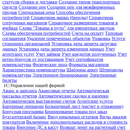
статусов сборки и доставки
Создание типов транспортных
средств
Создание цен
Создание цен для межфирменных
продаж
Специальная цена
Способы обеспечения
потребностей
Справочник марки (бренды)
Справочник
сотрудники магазинов
Справочное размещение товаров в
ячейках
Схема "Товары в пути" для импортных закупок
Схемы обеспечения потребностей
Счета на оплату
Типовые
соглашения
Удаление помеченных объектов
Упаковка
Услуги
сторонних организаций
Установка даты запрета загрузки
данных
Установка даты запрета изменения данных
Учет
агентских услуг
Учет займов
Учет кредитов полученных
Учет
ретро-бонусов от поставщиков
Учет сертификатов
номенклатуры
Физические лица
Форматы магазинов
Характеристики номенклатуры
Шаблоны анкет
Штрихкоды
номенклатуры
Электронное бронирование
Электронные
билеты
1С:Управление нашей фирмой
Аванс и зарплата
Авансовые отчеты
Автоматическая
рассылка отчетов
Автоматические скидки и наценки
Автоматическое выставление счетов
Агентские услуги
Бартерные операции
Больничный лист (расчет и отражение)
Бонусная программа
Бронирование товара под заказ
Бухгалтерский баланс
Ввод начальных остатков
Виды заказов
покупателя
Включение дополнительных расходов в стоимость
товара
Внесение ДС в кассу
Возврат денег на расчетный счет