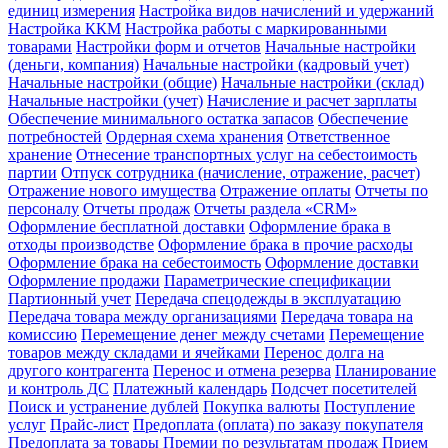
единиц измерения
Настройка видов начислений и удержаний
Настройка ККМ
Настройка работы с маркированными
товарами
Настройки форм и отчетов
Начальные настройки
(деньги, компания)
Начальные настройки (кадровый учет)
Начальные настройки (общие)
Начальные настройки (склад)
Начальные настройки (учет)
Начисление и расчет зарплаты
Обеспечение минимального остатка запасов
Обеспечение
потребностей
Ордерная схема хранения
Ответственное
хранение
Отнесение транспортных услуг на себестоимость
партии
Отпуск сотрудника (начисление, отражение, расчет)
Отражение нового имущества
Отражение оплаты
Отчеты по
персоналу
Отчеты продаж
Отчеты раздела «CRM»
Оформление бесплатной доставки
Оформление брака в
отходы производстве
Оформление брака в прочие расходы
Оформление брака на себестоимость
Оформление доставки
Оформление продажи
Параметрические спецификации
Партионный учет
Передача спецодежды в эксплуатацию
Передача товара между организациями
Передача товара на
комиссию
Перемещение денег между счетами
Перемещение
товаров между складами и ячейками
Перенос долга на
другого контрагента
Перенос и отмена резерва
Планирование
и контроль ДС
Платежный календарь
Подсчет посетителей
Поиск и устранение дублей
Покупка валюты
Поступление
услуг
Прайс-лист
Предоплата (оплата) по заказу покупателя
Предоплата за товары
Премии по результатам продаж
Прием