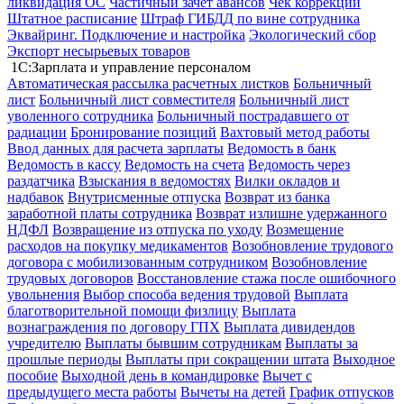
ликвидация ОС
Частичный зачет авансов
Чек коррекции
Штатное расписание
Штраф ГИБДД по вине сотрудника
Эквайринг. Подключение и настройка
Экологический сбор
Экспорт несырьевых товаров
1С:Зарплата и управление персоналом
Автоматическая рассылка расчетных листков
Больничный
лист
Больничный лист совместителя
Больничный лист
уволенного сотрудника
Больничный пострадавшего от
радиации
Бронирование позиций
Вахтовый метод работы
Ввод данных для расчета зарплаты
Ведомость в банк
Ведомость в кассу
Ведомость на счета
Ведомость через
раздатчика
Взыскания в ведомостях
Вилки окладов и
надбавок
Внутрисменные отпуска
Возврат из банка
заработной платы сотрудника
Возврат излишне удержанного
НДФЛ
Возвращение из отпуска по уходу
Возмещение
расходов на покупку медикаментов
Возобновление трудового
договора с мобилизованным сотрудником
Возобновление
трудовых договоров
Восстановление стажа после ошибочного
увольнения
Выбор способа ведения трудовой
Выплата
благотворительной помощи физлицу
Выплата
вознаграждения по договору ГПХ
Выплата дивидендов
учредителю
Выплаты бывшим сотрудникам
Выплаты за
прошлые периоды
Выплаты при сокращении штата
Выходное
пособие
Выходной день в командировке
Вычет с
предыдущего места работы
Вычеты на детей
График отпусков