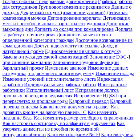
График работы с перерывами для кормления
Графики работы
для сотрудников
Групповое изменение реквизитов
Данные о
доходах
Декретный отпуск (изменение условий)
Денежная
компенсация молока
Депонирование зарплаты
Детализация
мест и способов выплаты зарплаты сотрудников
Донорские
выходные дни
Доплата до оклада при командировке
Доплата
за работу в ночное время
Дополнительные отпуска
определенной категории граждан
Досрочное возвращение из
командировки
Доступ к документу по ссылке
Доход в
натуральной форме
Единовременная выплата к отпуску
Замена отпуска денежной компенсацией
Заполнение ЕФС-1
при слиянии компаний
Заполнение трудовой функции
Зарплатный проект
Изменение авансов
Изменение данных
сотрудника, подлежащего воинскому учету
Изменение оклада
Изменение условий исполнительного листа
Индексация
заработка
Индивидуальные графики работы
Иностранные
работники
Исполнительный лист
Исправление долгов
прошлых периодов в ведомостях
Исправление НДФЛ при
перерасчетах за прошлые годы
Кадровый перевод
Кадровый
перевод списком
Как вынести документы в раздел
Как
добавить кнопку на рабочую панель 1С
Как изменить
название базы
Как изменить размер столбцов в справочниках
Как настроить сортировку по алфавиту в документах
Как
удержать алименты из пособия по временной
нетрудоспособности
Карточка по форме № 10
Карточка учета