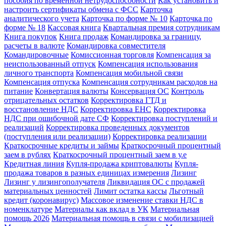
пособия по временной нетрудоспособности
Как установить и
настроить сертификаты обмена с ФСС
Карточка
аналитического учета
Карточка по форме № 10
Карточка по
форме № 18
Кассовая книга
Квартальная премия сотрудникам
Книга покупок
Книга продаж
Командировка за границу,
расчеты в валюте
Командировка совместителя
Командировочные
Комиссионная торговля
Компенсация за
неиспользованный отпуск
Компенсация использования
личного транспорта
Компенсация мобильной связи
Компенсация отпуска
Компенсация сотрудникам расходов на
питание
Конвертация валюты
Консервация ОС
Контроль
отрицательных остатков
Корректировка ГТД и
восстановление НДС
Корректировка ЕНС
Корректировка
НДС при ошибочной дате СФ
Корректировка поступлений и
реализаций
Корректировка проведенных документов
(поступления или реализации)
Корректировка реализации
Краткосрочные кредиты и займы
Краткосрочный процентный
заем в рублях
Краткосрочный процентный заем в у.е
Кредитная линия
Купля-продажа криптовалюты
Купля-
продажа товаров в разных единицах измерения
Лизинг
Лизинг у лизингополучателя
Ликвидация ОС с продажей
материальных ценностей
Лимит остатка кассы
Льготный
кредит (коронавирус)
Массовое изменение ставки НДС в
номенклатуре
Материалы как вклад в УК
Материальная
помощь 2026
Материальная помощь в связи с мобилизацией