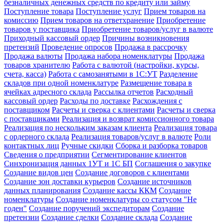
безналичных денежных средств по кредиту или займу
Поступление товара
Поступление услуг
Прием товаров на
комиссию
Прием товаров на ответхранение
Приобретение
товаров у поставщика
Приобретение товаров/услуг в валюте
Приходный кассовый ордер
Причины возникновения
претензий
Проведение опросов
Продажа в рассрочку
Продажа валюты
Продажа набора номенклатуры
Продажа
товаров хранителю
Работа с валютой (настройки, курсы,
счета, касса)
Работа с самозанятыми в 1С:УТ
Разделение
складов при одной номенклатуре
Размещение товара в
ячейках адресного склада
Рассылка отчетов
Расходный
кассовый ордер
Расходы по доставке
Расхождения с
поставщиком
Расчеты и сверка с клиентами
Расчеты и сверка
с поставщиками
Реализация и возврат комиссионного товара
Реализация по нескольким заказам клиента
Реализация товара
с ордерного склада
Реализация товаров/услуг в валюте
Роли
контактных лиц
Ручные скидки
Сборка и разборка товаров
Сведения о предприятии
Сегментирование клиентов
Синхронизация данных 1УТ и 1С БП
Соглашения о закупке
Создание видов цен
Создание договоров с клиентами
Создание зон доставки курьеров
Создание источников
данных планирования
Создание кассы ККМ
Создание
номенклатуры
Создание номенклатуры со статусом "Не
годен"
Создание поручений экспедиторам
Создание
претензии
Создание сделки
Создание склада
Создание