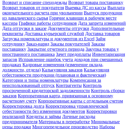
Возврат и списание спецодежды
Возврат товара поставщику
Возврат товаров от покупателя
Выемка ДС из кассы
Выплата
окончательного расчета при увольнении
Выпуск продукции
из давальческого сырья
Горячие клавиши в рабочем месте
кассира
Графики работы сотрудников
Дата запрета изменений
Дата отгрузки в заказе
Документы отгрузки
Дополнительные
реквизиты
Доставка курьерской службой
Доставка товаров
Загрузка номенклатуры и документов из Excel
Займ
сотруднику
Заказ-наряд
Заказы покупателей
Заказы
поставщику
Закрытие отчетного периода
Закупка товара у
иностранного поставщика
Зачет предоплаты
Инвентаризация
запасов
Исправление ошибок учета доходов при смешанных
продажах
Кадровые изменения (изменение оклада,
должности, отдела)
Калькуляция заказов
Калькуляция
себестоимости продукции (плановая и фактическая)
Категории и типы номенклатуры
Компенсация за
неиспользованный отпуск
Контрагенты
Контроль
просроченной кредиторской задолженности
Контроль сборки
заказов
Корпоративная карта, привязанная к основному
расчетному счету
Корпоративные карты с отдельным счетом
Корректировка долга
Корректировка управленческой
себестоимости без изменения документов
Корректировки
реализаций
Кредиты и займы
Личные расходы
предпринимателя
Материалы в переработке
Минимальные
цены продажи
Многопередельное производство
Наборы