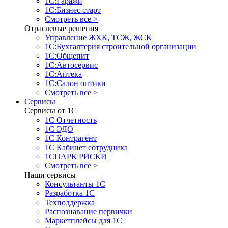
1С:Гаражи
1С:Бизнес старт
Смотреть все >
Отраслевые решения
Управление ЖХК, ТСЖ, ЖСК
1С:Бухгалтерия строительной организации
1С:Общепит
1С:Автосервис
1С:Аптека
1С:Салон оптики
Смотреть все >
Сервисы
Сервисы от 1С
1С Отчетность
1С ЭДО
1С Контрагент
1С Кабинет сотрудника
1СПАРК РИСКИ
Смотреть все >
Наши сервисы
Консультанты 1С
Разработка 1С
Техподдержка
Распознавание первички
Маркетплейсы для 1С