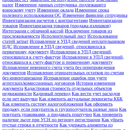
налог
Изменение данных сотрудника, подлежащего
воинскому учету
Изменение оклада
Изменение срока
полезного использования ОС
Изменение фамилии сотрудника
Инвентаризация расчетов с контрагентами
Инвентаризация
товаров
Инвентаризация товаров (продажа излишков)
Интеграция с облачной кассой
Исключение товаров из
прослеживаемости
Исполнительный лист
Использование
статей затрат
Исправление в УПД сведений неплательщиком
НДС
Исправление в УПД сведений, относящихся к
первичному документу
Исправление в УПД сведений,
относящихся к счету-фактуре
Исправление в УПД сведений,
относящихся к счету-фактуре и первичному документу
Исправление неверного счета учета без перепроведения
документов
Исправление отрицательных остатков по счетам
без инвентаризации
Исправление ошибок при учете
агентских/комиссионных договоров
История изменения
документа
Кадастровая стоимость отдельных объектов
недвижимости
Кадровый перевод
Как вести учет расходов
если нет выручки
Как изменить актуальные реквизиты КБК
Как изменить систему налогообложения
Как оформить
продажу, если покупатель и грузополучатель разные лица
Как
покупать упаковками, а продавать поштучно
Как проверить
наличие льгот при УСН по региону регистрации
Как убрать
пустые строки в отчетности
Как удержать алименты из