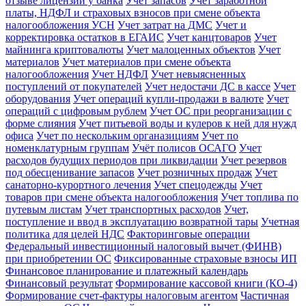
отзыве лицензии у банка
Учет запасов
Учет заработной
платы, НДФЛ и страховых взносов при смене объекта
налогообложения УСН
Учет затрат на ДМС
Учет и
корректировка остатков в ЕГАИС
Учет канцтоваров
Учет
майнинга криптовалюты
Учет малоценных объектов
Учет
материалов
Учет материалов при смене объекта
налогообложения
Учет НДФЛ
Учет невыясненных
поступлений от покупателей
Учет недостачи ДС в кассе
Учет
оборудования
Учет операций купли-продажи в валюте
Учет
операций с цифровым рублем
Учет ОС при реорганизации с
форме слияния
Учет питьевой воды и кулеров к ней для нужд
офиса
Учет по нескольким органазициям
Учет по
номенклатурным группам
Учёт полисов ОСАГО
Учет
расходов будущих периодов при ликвидации
Учет резервов
под обесценивание запасов
Учет розничных продаж
Учет
санаторно-курортного лечения
Учет спецодежды
Учет
товаров при смене объекта налогообложения
Учет топлива по
путевым листам
Учет транспортных расходов
Учет,
поступление и ввод в эксплуатацию возвратной тары
Учетная
политика для целей НДС
Факторинговые операции
Федеральный инвестиционный налоговый вычет (ФИНВ)
при приобретении ОС
Фиксированные страховые взносы ИП
Финансовое планирование и платежный календарь
Финансовый результат
Формирование кассовой книги (КО-4)
Формирование счет-фактуры налоговым агентом
Частичная