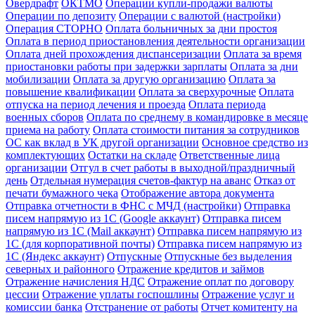
Овердрафт
ОКТМО
Операции купли-продажи валюты
Операции по депозиту
Операции с валютой (настройки)
Операция СТОРНО
Оплата больничных за дни простоя
Оплата в период приостановления деятельности организации
Оплата дней прохождения диспансеризации
Оплата за время
приостановки работы при задержки зарплаты
Оплата за дни
мобилизации
Оплата за другую организацию
Оплата за
повышение квалификации
Оплата за сверхурочные
Оплата
отпуска на период лечения и проезда
Оплата периода
военных сборов
Оплата по среднему в командировке в месяце
приема на работу
Оплата стоимости питания за сотрудников
ОС как вклад в УК другой организации
Основное средство из
комплектующих
Остатки на складе
Ответственные лица
организации
Отгул в счет работы в выходной/праздничный
день
Отдельная нумерация счетов-фактур на аванс
Отказ от
печати бумажного чека
Отображение автора документа
Отправка отчетности в ФНС с МЧД (настройки)
Отправка
писем напрямую из 1С (Google аккаунт)
Отправка писем
напрямую из 1С (Mail аккаунт)
Отправка писем напрямую из
1С (для корпоративной почты)
Отправка писем напрямую из
1С (Яндекс аккаунт)
Отпускные
Отпускные без выделения
северных и районного
Отражение кредитов и займов
Отражение начисления НДС
Отражение оплат по договору
цессии
Отражение уплаты госпошлины
Отражение услуг и
комиссии банка
Отстранение от работы
Отчет комитенту на