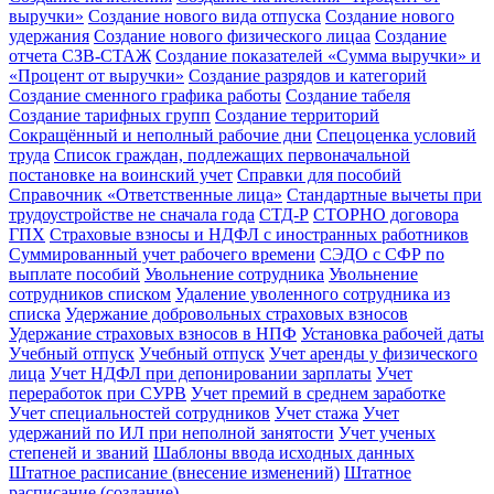
выручки»
Создание нового вида отпуска
Создание нового
удержания
Создание нового физического лицаа
Создание
отчета СЗВ-СТАЖ
Создание показателей «Сумма выручки» и
«Процент от выручки»
Создание разрядов и категорий
Создание сменного графика работы
Создание табеля
Создание тарифных групп
Создание территорий
Сокращённый и неполный рабочие дни
Спецоценка условий
труда
Список граждан, подлежащих первоначальной
постановке на воинский учет
Справки для пособий
Справочник «Ответственные лица»
Стандартные вычеты при
трудоустройстве не сначала года
СТД-Р
СТОРНО договора
ГПХ
Страховые взносы и НДФЛ с иностранных работников
Суммированный учет рабочего времени
СЭДО с СФР по
выплате пособий
Увольнение сотрудника
Увольнение
сотрудников списком
Удаление уволенного сотрудника из
списка
Удержание добровольных страховых взносов
Удержание страховых взносов в НПФ
Установка рабочей даты
Учебный отпуск
Учебный отпуск
Учет аренды у физического
лица
Учет НДФЛ при депонировании зарплаты
Учет
переработок при СУРВ
Учет премий в среднем заработке
Учет специальностей сотрудников
Учет стажа
Учет
удержаний по ИЛ при неполной занятости
Учет ученых
степеней и званий
Шаблоны ввода исходных данных
Штатное расписание (внесение изменений)
Штатное
расписание (создание)