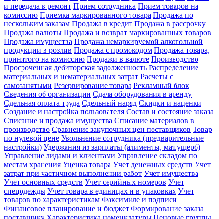
и передача в ремонт
Прием сотрудника
Прием товаров на
комиссию
Приемка маркированного товара
Продажа по
нескольким заказам
Продажа в кредит
Продажа в рассрочку
Продажа валюты
Продажа и возврат маркированных товаров
Продажа имущества
Продажа немаркируемой алкогольной
продукции в розлив
Продажа с промокодом
Продажа товара,
принятого на комиссию
Продажи в валюте
Производство
Просроченная дебиторская задолженность
Распределение
материальных и нематериальных затрат
Расчеты с
самозанятыми
Резервирование товара
Рекламный блок
Сведения об организации
Сдача оборудования в аренду
Сдельная оплата труда
Сдельный наряд
Скидки и наценки
Создание и настройка пользователя
Состав и состояние заказа
Списание и продажа имущества
Списание материалов в
производство
Сравнение закупочных цен поставщиков
Товар
по нулевой цене
Увольнение сотрудника (предварительные
настройки)
Удержания из зарплаты (алименты, мат.ущерб)
Управление лидами и клиентами
Управление складом по
местам хранения
Уценка товара
Учет денежных средств
Учет
затрат при частичном выполнении работ
Учет имущества
Учет основных средств
Учет серийных номеров
Учет
спецодежды
Учет товара в единицах и в упаковках
Учет
товаров по характеристикам
Факсимиле и подписи
Финансовое планирование и бюджет
Формирование заказа
поставщику
Характеристика номенклатуры
Ценовые группы