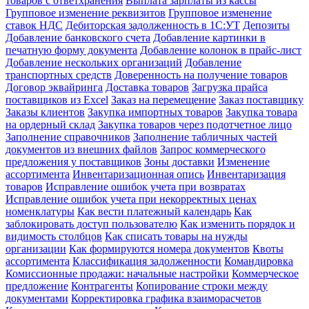
товаров с ответхранения
Выплата зарплаты из кассы
Групповое изменение реквизитов
Групповое изменение
ставок НДС
Дебиторская задолженность в 1С:УТ
Депозиты
Добавление банковского счета
Добавление картинки в
печатную форму документа
Добавление колонок в прайс-лист
Добавление нескольких организаций
Добавление
транспортных средств
Доверенность на получение товаров
Договор эквайринга
Доставка товаров
Загрузка прайса
поставщиков из Excel
Заказ на перемещение
Заказ поставщику
Заказы клиентов
Закупка импортных товаров
Закупка товара
на ордерный склад
Закупка товаров через подотчетное лицо
Заполнение справочников
Заполнение табличных частей
документов из внешних файлов
Запрос коммерческого
предложения у поставщиков
Зоны доставки
Изменение
ассортимента
Инвентаризационная опись
Инвентаризация
товаров
Исправление ошибок учета при возвратах
Исправление ошибок учета при некорректных ценах
номенклатуры
Как вести платежный календарь
Как
заблокировать доступ пользователю
Как изменить порядок и
видимость столбцов
Как списать товары на нужды
организации
Как формируются номера документов
Квоты
ассортимента
Классификация задолженности
Командировка
Комиссионные продажи: начальные настройки
Коммерческое
предложение
Контрагенты
Копирование строки между
документами
Корректировка графика взаиморасчетов