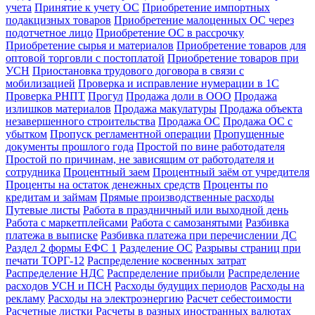
учета
Принятие к учету ОС
Приобретение импортных
подакцизных товаров
Приобретение малоценных ОС через
подотчетное лицо
Приобретение ОС в рассрочку
Приобретение сырья и материалов
Приобретение товаров для
оптовой торговли с постоплатой
Приобретение товаров при
УСН
Приостановка трудового договора в связи с
мобилизацией
Проверка и исправление нумерации в 1С
Проверка РНПТ
Прогул
Продажа доли в ООО
Продажа
излишков материалов
Продажа макулатуры
Продажа объекта
незавершенного строительства
Продажа ОС
Продажа ОС с
убытком
Пропуск регламентной операции
Пропущенные
документы прошлого года
Простой по вине работодателя
Простой по причинам, не зависящим от работодателя и
сотрудника
Процентный заем
Процентный заём от учредителя
Проценты на остаток денежных средств
Проценты по
кредитам и займам
Прямые производственные расходы
Путевые листы
Работа в праздничный или выходной день
Работа с маркетплейсами
Работа с самозанятыми
Разбивка
платежа в выписке
Разбивка платежа при перечислении ДС
Раздел 2 формы ЕФС 1
Разделение ОС
Разрывы страниц при
печати ТОРГ-12
Распределение косвенных затрат
Распределение НДС
Распределение прибыли
Распределение
расходов УСН и ПСН
Расходы будущих периодов
Расходы на
рекламу
Расходы на электроэнергию
Расчет себестоимости
Расчетные листки
Расчеты в разных иностранных валютах