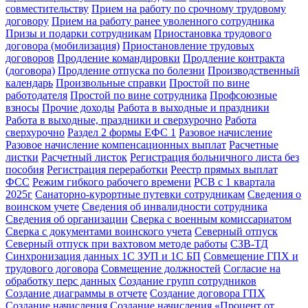
совместительству
Прием на работу по срочному трудовому
договору
Прием на работу ранее уволенного сотрудника
Призы и подарки сотрудникам
Приостановка трудового
договора (мобилизация)
Приостановление трудовых
договоров
Продление командировки
Продление контракта
(договора)
Продление отпуска по болезни
Производственный
календарь
Произвольные справки
Простой по вине
работодателя
Простой по вине сотрудника
Профсоюзные
взносы
Прочие доходы
Работа в выходные и праздники
Работа в выходные, праздники и сверхурочно
Работа
сверхурочно
Раздел 2 формы ЕФС 1
Разовое начисление
Разовое начисление компенсационных выплат
Расчетные
листки
Расчетный листок
Регистрация больничного листа без
пособия
Регистрация переработки
Реестр прямых выплат
ФСС
Режим гибкого рабочего времени
РСВ с 1 квартала
2025г
Санаторно-курортные путевки сотрудникам
Сведения о
воинском учете
Сведения об инвалидности сотрудника
Сведения об организации
Сверка с военным комиссариатом
Сверка с документами воинского учета
Северный отпуск
Северный отпуск при вахтовом методе работы
СЗВ-ТД
Синхронизация данных 1С ЗУП и 1С БП
Совмещение ГПХ и
трудового договора
Совмещение должностей
Согласие на
обработку перс данных
Создание групп сотрудников
Создание диаграммы в отчете
Создание договора ГПХ
Создание начисления
Создание начисления «Процент от