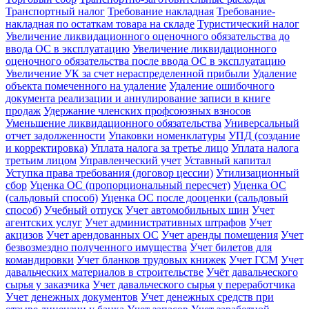
Транспортный налог
Требование накладная
Требование-
накладная по остаткам товара на складе
Туристический налог
Увеличение ликвидационного оценочного обязательства до
ввода ОС в эксплуатацию
Увеличение ликвидационного
оценочного обязательства после ввода ОС в эксплуатацию
Увеличение УК за счет нераспределенной прибыли
Удаление
объекта помеченного на удаление
Удаление ошибочного
документа реализации и аннулирование записи в книге
продаж
Удержание членских профсоюзных взносов
Уменьшение ликвидационного обязательства
Универсальный
отчет задолженности
Упаковки номенклатуры
УПД (создание
и корректировка)
Уплата налога за третье лицо
Уплата налога
третьим лицом
Управленческий учет
Уставный капитал
Уступка права требования (договор цессии)
Утилизационный
сбор
Уценка ОС (пропорциональный пересчет)
Уценка ОС
(сальдовый способ)
Уценка ОС после дооценки (сальдовый
способ)
Учебный отпуск
Учет автомобильных шин
Учет
агентских услуг
Учет административных штрафов
Учет
акцизов
Учет арендованных ОС
Учет аренды помещения
Учет
безвозмездно полученного имущества
Учет билетов для
командировки
Учет бланков трудовых книжек
Учет ГСМ
Учет
давальческих материалов в строительстве
Учёт давальческого
сырья у заказчика
Учет давальческого сырья у переработчика
Учет денежных документов
Учет денежных средств при