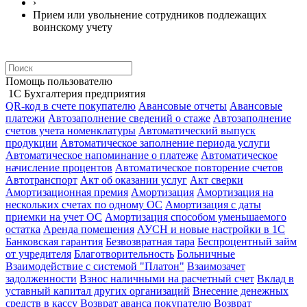
›
Прием или увольнение сотрудников подлежащих
воинскому учету
Помощь пользователю
1С Бухгалтерия предприятия
QR-код в счете покупателю
Авансовые отчеты
Авансовые
платежи
Автозаполнение сведений о стаже
Автозаполнение
счетов учета номенклатуры
Автоматический выпуск
продукции
Автоматическое заполнение периода услуги
Автоматическое напоминание о платеже
Автоматическое
начисление процентов
Автоматическое повторение счетов
Автотранспорт
Акт об оказании услуг
Акт сверки
Амортизационная премия
Амортизация
Амортизация на
нескольких счетах по одному ОС
Амортизация с даты
приемки на учет ОС
Амортизация способом уменьшаемого
остатка
Аренда помещения
АУСН и новые настройки в 1С
Банковская гарантия
Безвозвратная тара
Беспроцентный займ
от учредителя
Благотворительность
Больничные
Взаимодействие с системой "Платон"
Взаимозачет
задолженности
Взнос наличными на расчетный счет
Вклад в
уставный капитал других организаций
Внесение денежных
средств в кассу
Возврат аванса покупателю
Возврат