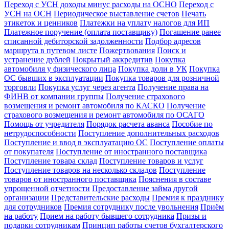
Переход с УСН доходы минус расходы на ОСНО
Переход с
УСН на ОСН
Периодическое выставление счетов
Печать
этикеток и ценников
Платежки на уплату налогов для ИП
Платежное поручение (оплата поставщику)
Погашение ранее
списанной дебиторской задолженности
Подбор адресов
маршрута в путевом листе
Пожертвования
Поиск и
устранение дублей
Покрытый аккредитив
Покупка
автомобиля у физического лица
Покупка доли в УК
Покупка
ОС бывших в эксплуатации
Покупка товаров для розничной
торговли
Покупка услуг через агента
Получение права на
ФИНВ от компании группы
Получение страхового
возмещения и ремонт автомобиля по КАСКО
Получение
страхового возмещения и ремонт автомобиля по ОСАГО
Помощь от учредителя
Порядок расчета аванса
Пособие по
нетрудоспособности
Поступление дополнительных расходов
Поступление и ввод в эксплуатацию ОС
Поступление оплаты
от покупателя
Поступление от иностранного поставщика
Поступление товара склад
Поступление товаров и услуг
Поступление товаров на несколько складов
Поступление
товаров от иностранного поставщика
Пояснения в составе
упрощенной отчетности
Предоставление займа другой
организации
Представительские расходы
Премия к празднику
для сотрудников
Премия сотруднику после увольнения
Приём
на работу
Прием на работу бывшего сотрудника
Призы и
подарки сотрудникам
Принцип работы счетов бухгалтерского