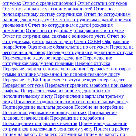
отпусках
Отчет о среднесписочной
Отчет остатки отпусков
Отчет по зарплате с указанием должностей
Отчет по
половозрастному составу сотрудников
Отчет по сотрудникам
на определенную дату
Отчет по сотрудникам с датой приема/
увольнения
Отчет по сотрудникам с датой рождения
помесячно
Отчет по сотрудникам, находящимся в отпуске
Отчет по сотрудникам, снятым с воинского учета
Отчет по
сотрудникам, у которых есть дети
Отчет СЗВМ
Оформление
подработок
Оценочные обязательства по отпускам
Перевод на
бессрочный договор
Перевод сотрудника в декретном отпуске
Перемещение в другое подразделение
Перемещение
сотрудников между территориями
Перенос отпуска
Перерасчет зарплаты после увольнения
Перерасчет и возврат
суммы излишне удержанной по исполнительному листу
Перерасчет НДФЛ при смене статуса резидент/нерезидент
Перерасчет отпуска
Перерасчет среднего заработка при смене
графика
Перерасчет сумм, излишне удержанных по
исполнительному листу
Перечисление зарплаты третьему
лицу
Погашение задолженности по исполнительному листу
Подтверждение выплаты доходов
Пособие на погребение
Постоянное удержание в пользу третьих
Прекращение
плановых начислений
Прекращение подработки
Прекращение стандартных вычетов
Прием или увольнение
сотрудников подлежащих воинскому учету
Прием на работу
Прием на работу бывшего сотрудника
Прием на работу по