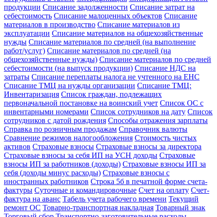
продукции
Списание задолженности
Списание затрат на
себестоимость
Списание малоценных объектов
Списание
материалов в производство
Списание материалов из
эксплуатации
Списание материалов на общехозяйственные
нужды
Списание материалов по средней (на выполнение
работ/услуг)
Списание материалов по средней (на
общехозяйственные нужды)
Списание материалов по средней
себестоимости (на выпуск продукции)
Списание НДС на
затраты
Списание переплаты налога не учтенного на ЕНС
Списание ТМЦ на нужды организации
Списание ТМЦ:
Инвентаризация
Список граждан, подлежащих
первоначальной постановке на воинский учет
Список ОС с
инвентарными номерами
Список сотрудников на дату
Список
сотрудников с датой рождения
Способы отражения зарплаты
Справка по розничным продажам
Справочник валюты
Сравнение режимов налогообложения
Стоимость чистых
активов
Страховые взносы
Страховые взносы за директора
Страховые взносы за себя ИП на УСН доходы
Страховые
взносы ИП за работников (доходы)
Страховые взносы ИП за
себя (доходы минус расходы)
Страховые взносы с
иностранных работников
Строка 5б в печатной форме счета-
фактуры
Суточные и командировочные
Счет на оплату
Счет-
фактура на аванс
Табель учета рабочего времени
Текущий
ремонт ОС
Товарно-транспортная накладная
Товарный знак
Торговый сбор
Транспортно-заготовительные расходы