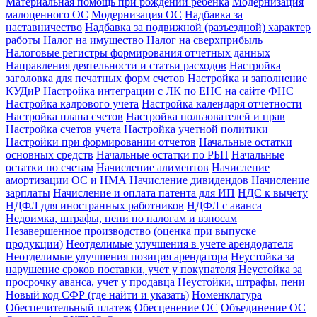
Материальная помощь при рождении ребенка
Модернизация
малоценного ОС
Модернизация ОС
Надбавка за
наставничество
Надбавка за подвижной (разъездной) характер
работы
Налог на имущество
Налог на сверхприбыль
Налоговые регистры формирования отчетных данных
Направления деятельности и статьи расходов
Настройка
заголовка для печатных форм счетов
Настройка и заполнение
КУДиР
Настройка интеграции с ЛК по ЕНС на сайте ФНС
Настройка кадрового учета
Настройка календаря отчетности
Настройка плана счетов
Настройка пользователей и прав
Настройка счетов учета
Настройка учетной политики
Настройки при формировании отчетов
Начальные остатки
основных средств
Начальные остатки по РБП
Начальные
остатки по счетам
Начисление алиментов
Начисление
амортизации ОС и НМА
Начисление дивидендов
Начисление
зарплаты
Начисление и оплата патента для ИП
НДС к вычету
НДФЛ для иностранных работников
НДФЛ с аванса
Недоимка, штрафы, пени по налогам и взносам
Незавершенное производство (оценка при выпуске
продукции)
Неотделимые улучшения в учете арендодателя
Неотделимые улучшения позиция арендатора
Неустойка за
нарушение сроков поставки, учет у покупателя
Неустойка за
просрочку аванса, учет у продавца
Неустойки, штрафы, пени
Новый код СФР (где найти и указать)
Номенклатура
Обеспечительный платеж
Обесценение ОС
Объединение ОС