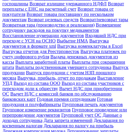
госпошлины
Возврат излишне удержанного НДФЛ
Возврат
переплаты с ЕНС на расчетный счет
Возврат товара от
покупателя
Возврат товара поставщику по нескольким
документам
Возврат целевых средств
Возврат/невозврат тары
Возвратная тара (производство и реализация)
Возмещение
сотруднику расходов на покупку медикаментов
Восстановление нумерации документов
Входящий НДС при
переходе с УСН на ОСНО
Выбытие НМА
Выгрузка
документов в формате xml
Выгрузка номенклатуры в Excel
Выгрузка отчетов для Реестрповесток
Выгрузка платежек по
счету цифрового рубля
Выдача денежных документов из
кассы
Выплата заработной платы
Выплаты при сокращении
штата
Выплаты родственникам умершего сотрудника
Выпуск
продукции
Выпуск продукции с учетом НЗП прошлого
месяца
Выручка, прибыль, отчет по продажам
Выставление
УПД
Выход из состава ООО
Выход из состава участников с
переходом доли к обществу
Вычет НДС при приобретении
ОС
Вычет НДС с комиссий банков по обслуживанию
банковских карт
Годовая премия сотрудникам
Готовая
продукция и полуфабрикаты
Групповая печать документов
Групповое изменение реквизитов
Групповое проведение или
перепроведение документов
Групповой учет ОС
Данные о
доходах сотрудника
Дата запрета изменений
Декларация по
косвенным налогам
Декларация по налогу на прибыль
Денежная компенсация молока
Депонирование зарплаты