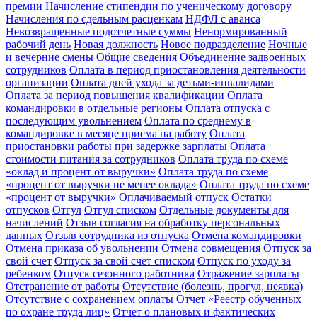
премии
Начисление стипендии по ученическому договору
Начисления по сдельным расценкам
НДФЛ с аванса
Невозвращенные подотчетные суммы
Ненормированный
рабочий день
Новая должность
Новое подразделение
Ночные
и вечерние смены
Общие сведения
Объединение задвоенных
сотрудников
Оплата в период приостановления деятельности
организации
Оплата дней ухода за детьми-инвалидами
Оплата за период повышения квалификации
Оплата
командировки в отдельные регионы
Оплата отпуска с
последующим увольнением
Оплата по среднему в
командировке в месяце приема на работу
Оплата
приостановки работы при задержке зарплаты
Оплата
стоимости питания за сотрудников
Оплата труда по схеме
«оклад и процент от выручки»
Оплата труда по схеме
«процент от выручки не менее оклада»
Оплата труда по схеме
«процент от выручки»
Оплачиваемый отпуск
Остатки
отпусков
Отгул
Отгул списком
Отдельные документы для
начислений
Отзыв согласия на обработку персональных
данных
Отзыв сотрудника из отпуска
Отмена командировки
Отмена приказа об увольнении
Отмена совмещения
Отпуск за
свой счет
Отпуск за свой счет списком
Отпуск по уходу за
ребенком
Отпуск сезонного работника
Отражение зарплаты
Отстранение от работы
Отсутствие (болезнь, прогул, неявка)
Отсутствие с сохранением оплаты
Отчет «Реестр обученных
по охране труда лиц»
Отчет о плановых и фактических