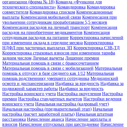
организации (форма № 18)
Команда «Функции для
технического специалиста»
Командировка
Командировка
совместителя
Командировка списком
Компенсационные
выплаты
Компенсация мобильной связи
Компенсация при
увольнении сотрудникам проработавшим 5,5 месяцев
Компенсация расходов на личный транспорт
Компенсация
расходов на приобретение медикаментов
Компенсация
сотрудникам расходов на питание
Корректировка начислений
при изменении оклада в середине месяца
Корректировка
НДФЛ при частичных выплатах ЗП
Корректировка СЗВ-ТД
Корректировка страховых взносов при изменении тарифа
задним числом
Личные вычеты
Лишение премии
Материальная помощь в связи с бракосочетанием
Материальная помощь в связи с мобилизацией
Материальная
помощь к отпуску в базе среднего как 1/12
Материальная
помощь родственнику умершего сотрудника
Медицинский
осмотр и диспансеризация
Надбавка за вредность
Надбавка за
подвижной характер работы
Надбавки за вредность
Настройка воинского учета
Настройка округления
Настройка
премии
Настройка стандартных вычетов
Настройки ведения
воинского учета
Начальная настройка (кадровый учет)
Начальная настройка (предварительный этап)
Начальная
настройка (расчет заработной платы)
Начальная штатная
расстановка
Начисление аванса
Начисление зарплаты и
взносов
Начисление отпускных при шестидневке
Начисление