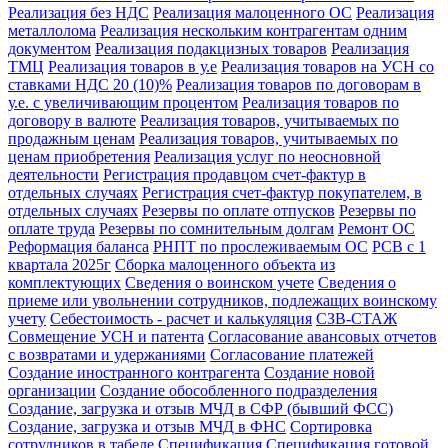
Реализация без НДС
Реализация малоценного ОС
Реализация
металлолома
Реализация нескольким контрагентам одним
документом
Реализация подакцизных товаров
Реализация
ТМЦ
Реализация товаров в у.е
Реализация товаров на УСН со
ставками НДС 20 (10)%
Реализация товаров по договорам в
у.е. с увеличивающим процентом
Реализация товаров по
договору в валюте
Реализация товаров, учитываемых по
продажным ценам
Реализация товаров, учитываемых по
ценам приобретения
Реализация услуг по неосновной
деятельности
Регистрация продавцом счет-фактур в
отдельных случаях
Регистрация счет-фактур покупателем, в
отдельных случаях
Резервы по оплате отпусков
Резервы по
оплате труда
Резервы по сомнительным долгам
Ремонт ОС
Реформация баланса
РНПТ по прослеживаемым ОС
РСВ с 1
квартала 2025г
Сборка малоценного объекта из
комплектующих
Сведения о воинском учете
Сведения о
приеме или увольнении сотрудников, подлежащих воинскому
учету
Себестоимость - расчет и калькуляция
СЗВ-СТАЖ
Совмещение УСН и патента
Согласование авансовых отчетов
с возвратами и удержаниями
Согласование платежей
Создание иностранного контрагента
Создание новой
организации
Создание обособленного подразделения
Создание, загрузка и отзыв МЧД в СФР (бывший ФСС)
Создание, загрузка и отзыв МЧД в ФНС
Сортировка
сотрудников в табеле
Спецификация
Спецификация готовой