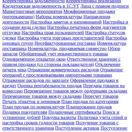
Корректировка задолженности
Корректировка реализации
Кредиторская задолженность в 1С:УТ
Лица с правом подписи
Маркетинговые мероприятия
Межфирменные продажи
(интеркампани)
Наборы номенклатуры
Направления
деятельности
Настройка заметок и напоминаний
Настройка и
создание вида сделки
Настройка печатных форм документов
отгрузки
Настройка прав пользователей
Настройка статусов
сделки
Настройка учета торговых представителей
Настройка
ценовых групп
Неотфактурованные поставки
Номенклатура
поставщика
Номенклатура, продаваемая совместно
Обзор
запасов
Обобщенный учет некачественного товараа
Одновременное открытие окон
Ответственное хранение с
правом продажи (со стороны поклажедателя)
Отключение
печати чека
Отражение коммерческих расходов
Отражение
операций с прослеживаемыми импортными товарами
Отражение расходов по зарплате
Оформление продажи в
кредит
Оценка рентабельности продаж
Передача товаров на
комиссию
Перемещение товаров между ордерными складами
Перемещение товаров между складами
Пересчет товаров
Печать этикеток и ценников
План продаж по категориям
План продаж по номенклатуре
Планирование продаж
Подарки покупателям
Подарочные сертификаты
Поиск и
устранение дублей
Покупка валюты
Политики учета серий и
настройка сроков годности товаров
Получение товаров с
ответственного хранения
Поступление активов
Поступление