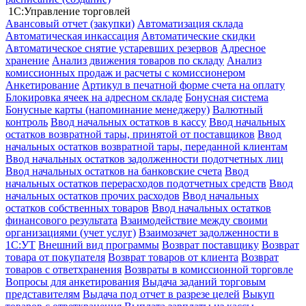
1С:Управление торговлей
Авансовый отчет (закупки)
Автоматизация склада
Автоматическая инкассация
Автоматические скидки
Автоматическое снятие устаревших резервов
Адресное
хранение
Анализ движения товаров по складу
Анализ
комиссионных продаж и расчеты с комиссионером
Анкетирование
Артикул в печатной форме счета на оплату
Блокировка ячеек на адресном складе
Бонусная система
Бонусные карты (напоминание менеджеру)
Валютный
контроль
Ввод начальных остатков в кассу
Ввод начальных
остатков возвратной тары, принятой от поставщиков
Ввод
начальных остатков возвратной тары, переданной клиентам
Ввод начальных остатков задолженности подотчетных лиц
Ввод начальных остатков на банковские счета
Ввод
начальных остатков перерасходов подотчетных средств
Ввод
начальных остатков прочих расходов
Ввод начальных
остатков собственных товаров
Ввод начальных остатков
финансового результата
Взаимодействие между своими
организациями (учет услуг)
Взаимозачет задолженности в
1С:УТ
Внешний вид программы
Возврат поставщику
Возврат
товара от покупателя
Возврат товаров от клиента
Возврат
товаров с ответхранения
Возвраты в комиссионной торговле
Вопросы для анкетирования
Выдача заданий торговым
представителям
Выдача под отчет в разрезе целей
Выкуп