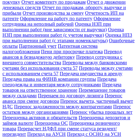
покупку
Отчет комитенту по продажам
Отчет о движении
денежных средств
Отчет по продажам, обороту, выручке и
прибыли
Отчет производства за смену
Отчетность ИП на
патенте
Оформление на работу по патенту
Оформление
сотрудника на неполный рабочий
Оценка НЗП при
выполнении работ (вне зависимости от выручки)
Оценка
НЗП при выполнении работ (с учетом выручки)
Оценка НПЗ
при выполнении работ (с этапами номенклатуры)
Ошибочные
оплаты
Партионный учет
Патентная система
налогообложения
Пени при просрочке платежа
Перевод
авансов в безнадежную дебиторку
Перевод сотрудника с
внешнего совместительства
Переводы между банковскими
счетами без использования счета 57
Переводы между счетами
с использованием счета 57
Передача имущества в аренду
Передача права на ФИНВ компании группы
Передача
спецодежды и инвентаря между сотрудниками
Передача
товаров на ответственное хранение
Перемещение товаров
между складами
Перенаем по договору лизинга
Перенос
аванса при смене договора
Перенос вычета, частичный вычет
НДС
Перенос задолженности между контрагентами
Перенос
остатков между организациями
Перенос убытка прошлых лет
Переоценка активов и обязательств
Переоценка депозитов и
займов валюте
Переоценка ОС
Переоценка розничного
товара
Перерасчет НДФЛ при смене статуса резидент/
нерезидент
Переход на АУСН
Переход с ОСНО на УСН