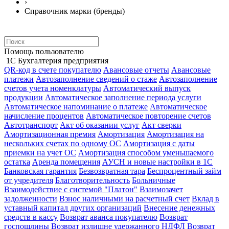
›
Справочник марки (бренды)
Помощь пользователю
1С Бухгалтерия предприятия
QR-код в счете покупателю
Авансовые отчеты
Авансовые
платежи
Автозаполнение сведений о стаже
Автозаполнение
счетов учета номенклатуры
Автоматический выпуск
продукции
Автоматическое заполнение периода услуги
Автоматическое напоминание о платеже
Автоматическое
начисление процентов
Автоматическое повторение счетов
Автотранспорт
Акт об оказании услуг
Акт сверки
Амортизационная премия
Амортизация
Амортизация на
нескольких счетах по одному ОС
Амортизация с даты
приемки на учет ОС
Амортизация способом уменьшаемого
остатка
Аренда помещения
АУСН и новые настройки в 1С
Банковская гарантия
Безвозвратная тара
Беспроцентный займ
от учредителя
Благотворительность
Больничные
Взаимодействие с системой "Платон"
Взаимозачет
задолженности
Взнос наличными на расчетный счет
Вклад в
уставный капитал других организаций
Внесение денежных
средств в кассу
Возврат аванса покупателю
Возврат
госпошлины
Возврат излишне удержанного НДФЛ
Возврат