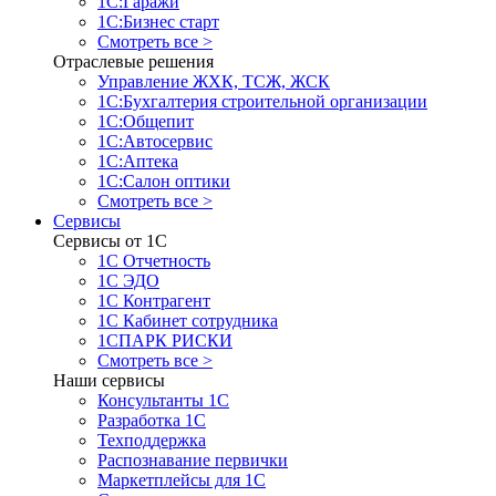
1С:Гаражи
1С:Бизнес старт
Смотреть все >
Отраслевые решения
Управление ЖХК, ТСЖ, ЖСК
1С:Бухгалтерия строительной организации
1С:Общепит
1С:Автосервис
1С:Аптека
1С:Салон оптики
Смотреть все >
Сервисы
Сервисы от 1С
1С Отчетность
1С ЭДО
1С Контрагент
1С Кабинет сотрудника
1СПАРК РИСКИ
Смотреть все >
Наши сервисы
Консультанты 1С
Разработка 1С
Техподдержка
Распознавание первички
Маркетплейсы для 1С