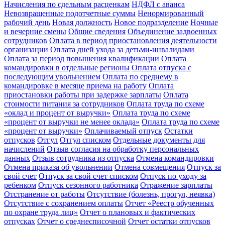
Начисления по сдельным расценкам
НДФЛ с аванса
Невозвращенные подотчетные суммы
Ненормированный
рабочий день
Новая должность
Новое подразделение
Ночные
и вечерние смены
Общие сведения
Объединение задвоенных
сотрудников
Оплата в период приостановления деятельности
организации
Оплата дней ухода за детьми-инвалидами
Оплата за период повышения квалификации
Оплата
командировки в отдельные регионы
Оплата отпуска с
последующим увольнением
Оплата по среднему в
командировке в месяце приема на работу
Оплата
приостановки работы при задержке зарплаты
Оплата
стоимости питания за сотрудников
Оплата труда по схеме
«оклад и процент от выручки»
Оплата труда по схеме
«процент от выручки не менее оклада»
Оплата труда по схеме
«процент от выручки»
Оплачиваемый отпуск
Остатки
отпусков
Отгул
Отгул списком
Отдельные документы для
начислений
Отзыв согласия на обработку персональных
данных
Отзыв сотрудника из отпуска
Отмена командировки
Отмена приказа об увольнении
Отмена совмещения
Отпуск за
свой счет
Отпуск за свой счет списком
Отпуск по уходу за
ребенком
Отпуск сезонного работника
Отражение зарплаты
Отстранение от работы
Отсутствие (болезнь, прогул, неявка)
Отсутствие с сохранением оплаты
Отчет «Реестр обученных
по охране труда лиц»
Отчет о плановых и фактических
отпусках
Отчет о среднесписочной
Отчет остатки отпусков