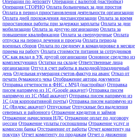
Операции по депозиту
Операции с валютой (настройки)
Операция СТОРНО
Оплата больничных за дни простоя
Оплата в период приостановления деятельности организации
Оплата дней прохождения диспансеризации
Оплата за время
приостановки работы при задержки зарплаты
Оплата за дни
мобилизации
Оплата за другую организацию
Оплата за
повышение квалификации
Оплата за сверхурочные
Оплата
отпуска на период лечения и проезда
Оплата периода
военных сборов
Оплата по среднему в командировке в месяце
приема на работу
Оплата стоимости питания за сотрудников
ОС как вклад в УК другой организации
Основное средство из
комплектующих
Остатки на складе
Ответственные лица
организации
Отгул в счет работы в выходной/праздничный
день
Отдельная нумерация счетов-фактур на аванс
Отказ от
печати бумажного чека
Отображение автора документа
Отправка отчетности в ФНС с МЧД (настройки)
Отправка
писем напрямую из 1С (Google аккаунт)
Отправка писем
напрямую из 1С (Mail аккаунт)
Отправка писем напрямую из
1С (для корпоративной почты)
Отправка писем напрямую из
1С (Яндекс аккаунт)
Отпускные
Отпускные без выделения
северных и районного
Отражение кредитов и займов
Отражение начисления НДС
Отражение оплат по договору
цессии
Отражение уплаты госпошлины
Отражение услуг и
комиссии банка
Отстранение от работы
Отчет комитенту на
покупку
Отчет комитенту по продажам
Отчет о движении