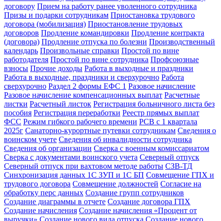
договору
Прием на работу ранее уволенного сотрудника
Призы и подарки сотрудникам
Приостановка трудового
договора (мобилизация)
Приостановление трудовых
договоров
Продление командировки
Продление контракта
(договора)
Продление отпуска по болезни
Производственный
календарь
Произвольные справки
Простой по вине
работодателя
Простой по вине сотрудника
Профсоюзные
взносы
Прочие доходы
Работа в выходные и праздники
Работа в выходные, праздники и сверхурочно
Работа
сверхурочно
Раздел 2 формы ЕФС 1
Разовое начисление
Разовое начисление компенсационных выплат
Расчетные
листки
Расчетный листок
Регистрация больничного листа без
пособия
Регистрация переработки
Реестр прямых выплат
ФСС
Режим гибкого рабочего времени
РСВ с 1 квартала
2025г
Санаторно-курортные путевки сотрудникам
Сведения о
воинском учете
Сведения об инвалидности сотрудника
Сведения об организации
Сверка с военным комиссариатом
Сверка с документами воинского учета
Северный отпуск
Северный отпуск при вахтовом методе работы
СЗВ-ТД
Синхронизация данных 1С ЗУП и 1С БП
Совмещение ГПХ и
трудового договора
Совмещение должностей
Согласие на
обработку перс данных
Создание групп сотрудников
Создание диаграммы в отчете
Создание договора ГПХ
Создание начисления
Создание начисления «Процент от
выручки»
Создание нового вида отпуска
Создание нового