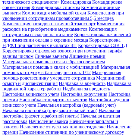
технического специалиста»
Командировка
Командировка
совместителя
Командировка списком
Компенсационные
выплаты
Компенсация мобильной связи
Компенсация при
увольнении сотрудникам проработавшим 5,5 месяцев
Компенсация расходов на личный транспорт
Компенсация
расходов на приобретение медикаментов
Компенсация
сотрудникам расходов на питание
Корректировка начислений
при изменении оклада в середине месяца
Корректировка
НДФЛ при частичных выплатах ЗП
Корректировка СЗВ-ТД
Корректировка страховых взносов при изменении тарифа
задним числом
Личные вычеты
Лишение премии
Материальная помощь в связи с бракосочетанием
Материальная помощь в связи с мобилизацией
Материальная
помощь к отпуску в базе среднего как 1/12
Материальная
помощь родственнику умершего сотрудника
Медицинский
осмотр и диспансеризация
Надбавка за вредность
Надбавка за
подвижной характер работы
Надбавки за вредность
Настройка воинского учета
Настройка округления
Настройка
премии
Настройка стандартных вычетов
Настройки ведения
воинского учета
Начальная настройка (кадровый учет)
Начальная настройка (предварительный этап)
Начальная
настройка (расчет заработной платы)
Начальная штатная
расстановка
Начисление аванса
Начисление зарплаты и
взносов
Начисление отпускных при шестидневке
Начисление
премии
Начисление стипендии по ученическому договору