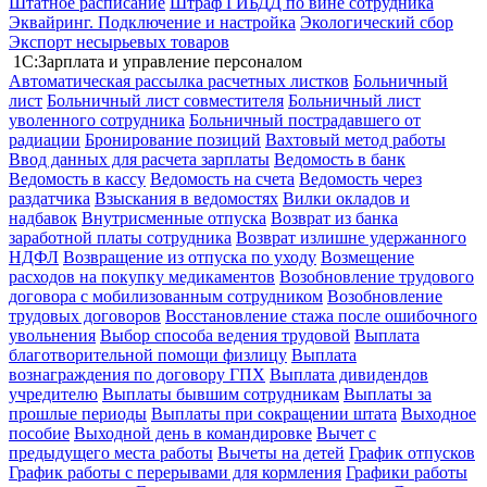
Штатное расписание
Штраф ГИБДД по вине сотрудника
Эквайринг. Подключение и настройка
Экологический сбор
Экспорт несырьевых товаров
1С:Зарплата и управление персоналом
Автоматическая рассылка расчетных листков
Больничный
лист
Больничный лист совместителя
Больничный лист
уволенного сотрудника
Больничный пострадавшего от
радиации
Бронирование позиций
Вахтовый метод работы
Ввод данных для расчета зарплаты
Ведомость в банк
Ведомость в кассу
Ведомость на счета
Ведомость через
раздатчика
Взыскания в ведомостях
Вилки окладов и
надбавок
Внутрисменные отпуска
Возврат из банка
заработной платы сотрудника
Возврат излишне удержанного
НДФЛ
Возвращение из отпуска по уходу
Возмещение
расходов на покупку медикаментов
Возобновление трудового
договора с мобилизованным сотрудником
Возобновление
трудовых договоров
Восстановление стажа после ошибочного
увольнения
Выбор способа ведения трудовой
Выплата
благотворительной помощи физлицу
Выплата
вознаграждения по договору ГПХ
Выплата дивидендов
учредителю
Выплаты бывшим сотрудникам
Выплаты за
прошлые периоды
Выплаты при сокращении штата
Выходное
пособие
Выходной день в командировке
Вычет с
предыдущего места работы
Вычеты на детей
График отпусков
График работы с перерывами для кормления
Графики работы