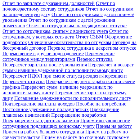
Отчет по зарплате с указанием должностей
Отчет по
половозрастному составу сотрудников
Отчет по сотрудникам
на определенную дату
Отчет по сотрудникам с датой приема/
увольнения
Отчет по сотрудникам с датой рождения
помесячно
Отчет по сотрудникам, находящимся в отпуске
Отчет по сотрудникам, снятым с воинского учета
Отчет по
сотрудникам, у которых есть дети
Отчет СЗВМ
Оформление
подработок
Оценочные обязательства по отпускам
Перевод на
бессрочный договор
Перевод сотрудника в декретном отпуске
Перемещение в другое подразделение
Перемещение
сотрудников между территориями
Перенос отпуска
Перерасчет зарплаты после увольнения
Перерасчет и возврат
суммы излишне удержанной по исполнительному листу
Перерасчет НДФЛ при смене статуса резидент/нерезидент
Перерасчет отпуска
Перерасчет среднего заработка при смене
графика
Перерасчет сумм, излишне удержанных по
исполнительному листу
Перечисление зарплаты третьему
лицу
Погашение задолженности по исполнительному листу
Подтверждение выплаты доходов
Пособие на погребение
Постоянное удержание в пользу третьих
Прекращение
плановых начислений
Прекращение подработки
Прекращение стандартных вычетов
Прием или увольнение
сотрудников подлежащих воинскому учету
Прием на работу
Прием на работу бывшего сотрудника
Прием на работу по
совместительству
Прием на работу по срочному трудовому