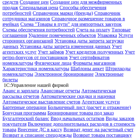
средств
Создание цен
Создание цен для межфирменных
продаж
Специальная цена
Способы обеспечения
потребностей
Справочник марки (бренды)
Справочник
сотрудники магазинов
Справочное размещение товаров в
ячейках
Схема "Товары в пути" для импортных закупок
Схемы обеспечения потребностей
Счета на оплату
Типовые
соглашения
Удаление помеченных объектов
Упаковка
Услуги
сторонних организаций
Установка даты запрета загрузки
данных
Установка даты запрета изменения данных
Учет
агентских услуг
Учет займов
Учет кредитов полученных
Учет
ретро-бонусов от поставщиков
Учет сертификатов
номенклатуры
Физические лица
Форматы магазинов
Характеристики номенклатуры
Шаблоны анкет
Штрихкоды
номенклатуры
Электронное бронирование
Электронные
билеты
1С:Управление нашей фирмой
Аванс и зарплата
Авансовые отчеты
Автоматическая
рассылка отчетов
Автоматические скидки и наценки
Автоматическое выставление счетов
Агентские услуги
Бартерные операции
Больничный лист (расчет и отражение)
Бонусная программа
Бронирование товара под заказ
Бухгалтерский баланс
Ввод начальных остатков
Виды заказов
покупателя
Включение дополнительных расходов в стоимость
товара
Внесение ДС в кассу
Возврат денег на расчетный счет
Возврат и списание спецодежды
Возврат товара поставщику