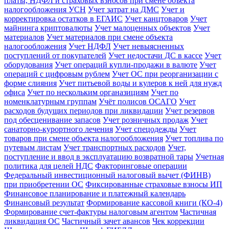
платы, НДФЛ и страховых взносов при смене объекта
налогообложения УСН
Учет затрат на ДМС
Учет и
корректировка остатков в ЕГАИС
Учет канцтоваров
Учет
майнинга криптовалюты
Учет малоценных объектов
Учет
материалов
Учет материалов при смене объекта
налогообложения
Учет НДФЛ
Учет невыясненных
поступлений от покупателей
Учет недостачи ДС в кассе
Учет
оборудования
Учет операций купли-продажи в валюте
Учет
операций с цифровым рублем
Учет ОС при реорганизации с
форме слияния
Учет питьевой воды и кулеров к ней для нужд
офиса
Учет по нескольким органазициям
Учет по
номенклатурным группам
Учёт полисов ОСАГО
Учет
расходов будущих периодов при ликвидации
Учет резервов
под обесценивание запасов
Учет розничных продаж
Учет
санаторно-курортного лечения
Учет спецодежды
Учет
товаров при смене объекта налогообложения
Учет топлива по
путевым листам
Учет транспортных расходов
Учет,
поступление и ввод в эксплуатацию возвратной тары
Учетная
политика для целей НДС
Факторинговые операции
Федеральный инвестиционный налоговый вычет (ФИНВ)
при приобретении ОС
Фиксированные страховые взносы ИП
Финансовое планирование и платежный календарь
Финансовый результат
Формирование кассовой книги (КО-4)
Формирование счет-фактуры налоговым агентом
Частичная
ликвидация ОС
Частичный зачет авансов
Чек коррекции