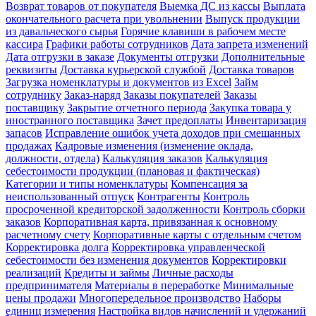
Возврат товаров от покупателя
Выемка ДС из кассы
Выплата
окончательного расчета при увольнении
Выпуск продукции
из давальческого сырья
Горячие клавиши в рабочем месте
кассира
Графики работы сотрудников
Дата запрета изменений
Дата отгрузки в заказе
Документы отгрузки
Дополнительные
реквизиты
Доставка курьерской службой
Доставка товаров
Загрузка номенклатуры и документов из Excel
Займ
сотруднику
Заказ-наряд
Заказы покупателей
Заказы
поставщику
Закрытие отчетного периода
Закупка товара у
иностранного поставщика
Зачет предоплаты
Инвентаризация
запасов
Исправление ошибок учета доходов при смешанных
продажах
Кадровые изменения (изменение оклада,
должности, отдела)
Калькуляция заказов
Калькуляция
себестоимости продукции (плановая и фактическая)
Категории и типы номенклатуры
Компенсация за
неиспользованный отпуск
Контрагенты
Контроль
просроченной кредиторской задолженности
Контроль сборки
заказов
Корпоративная карта, привязанная к основному
расчетному счету
Корпоративные карты с отдельным счетом
Корректировка долга
Корректировка управленческой
себестоимости без изменения документов
Корректировки
реализаций
Кредиты и займы
Личные расходы
предпринимателя
Материалы в переработке
Минимальные
цены продажи
Многопередельное производство
Наборы
единиц измерения
Настройка видов начислений и удержаний