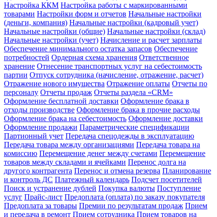
Настройка ККМ
Настройка работы с маркированными
товарами
Настройки форм и отчетов
Начальные настройки
(деньги, компания)
Начальные настройки (кадровый учет)
Начальные настройки (общие)
Начальные настройки (склад)
Начальные настройки (учет)
Начисление и расчет зарплаты
Обеспечение минимального остатка запасов
Обеспечение
потребностей
Ордерная схема хранения
Ответственное
хранение
Отнесение транспортных услуг на себестоимость
партии
Отпуск сотрудника (начисление, отражение, расчет)
Отражение нового имущества
Отражение оплаты
Отчеты по
персоналу
Отчеты продаж
Отчеты раздела «CRM»
Оформление бесплатной доставки
Оформление брака в
отходы производстве
Оформление брака в прочие расходы
Оформление брака на себестоимость
Оформление доставки
Оформление продажи
Параметрические спецификации
Партионный учет
Передача спецодежды в эксплуатацию
Передача товара между организациями
Передача товара на
комиссию
Перемещение денег между счетами
Перемещение
товаров между складами и ячейками
Перенос долга на
другого контрагента
Перенос и отмена резерва
Планирование
и контроль ДС
Платежный календарь
Подсчет посетителей
Поиск и устранение дублей
Покупка валюты
Поступление
услуг
Прайс-лист
Предоплата (оплата) по заказу покупателя
Предоплата за товары
Премии по результатам продаж
Прием
и передача в ремонт
Прием сотрудника
Прием товаров на