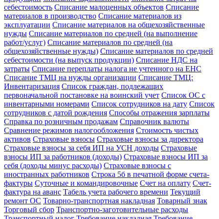
себестоимость
Списание малоценных объектов
Списание
материалов в производство
Списание материалов из
эксплуатации
Списание материалов на общехозяйственные
нужды
Списание материалов по средней (на выполнение
работ/услуг)
Списание материалов по средней (на
общехозяйственные нужды)
Списание материалов по средней
себестоимости (на выпуск продукции)
Списание НДС на
затраты
Списание переплаты налога не учтенного на ЕНС
Списание ТМЦ на нужды организации
Списание ТМЦ:
Инвентаризация
Список граждан, подлежащих
первоначальной постановке на воинский учет
Список ОС с
инвентарными номерами
Список сотрудников на дату
Список
сотрудников с датой рождения
Способы отражения зарплаты
Справка по розничным продажам
Справочник валюты
Сравнение режимов налогообложения
Стоимость чистых
активов
Страховые взносы
Страховые взносы за директора
Страховые взносы за себя ИП на УСН доходы
Страховые
взносы ИП за работников (доходы)
Страховые взносы ИП за
себя (доходы минус расходы)
Страховые взносы с
иностранных работников
Строка 5б в печатной форме счета-
фактуры
Суточные и командировочные
Счет на оплату
Счет-
фактура на аванс
Табель учета рабочего времени
Текущий
ремонт ОС
Товарно-транспортная накладная
Товарный знак
Торговый сбор
Транспортно-заготовительные расходы
Транспортный налог
Требование накладная
Требование-