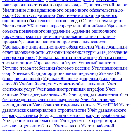
накладная по остаткам товара на складе
Туристический налог
Увеличение ликвидационного оценочного обязательства до
ввода ОС в эксплуатацию
Увеличение ликвидационного
оценочного обязательства после ввода ОС в эксплуатацию
Увеличение УК за счет нераспределенной прибыли
Удаление
объекта помеченного на удаление
Удаление ошибочного
документа реализации и аннулирование записи в книге
продаж
Удержание членских профсоюзных взносов
Уменьшение ликвидационного обязательства
Универсальный
отчет задолженности
Упаковки номенклатуры
УПД (создание
и корректировка)
Уплата налога за третье лицо
Уплата налога
третьим лицом
Управленческий учет
Уставный капитал
Уступка права требования (договор цессии)
Утилизационный
сбор
Уценка ОС (пропорциональный пересчет)
Уценка ОС
(сальдовый способ)
Уценка ОС после дооценки (сальдовый
способ)
Учебный отпуск
Учет автомобильных шин
Учет
агентских услуг
Учет административных штрафов
Учет
акцизов
Учет арендованных ОС
Учет аренды помещения
Учет
безвозмездно полученного имущества
Учет билетов для
командировки
Учет бланков трудовых книжек
Учет ГСМ
Учет
давальческих материалов в строительстве
Учёт давальческого
сырья у заказчика
Учет давальческого сырья у переработчика
Учет денежных документов
Учет денежных средств при
отзыве лицензии у банка
Учет запасов
Учет заработной