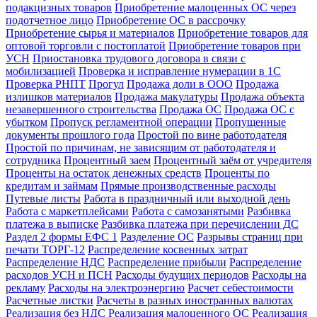
подакцизных товаров
Приобретение малоценных ОС через
подотчетное лицо
Приобретение ОС в рассрочку
Приобретение сырья и материалов
Приобретение товаров для
оптовой торговли с постоплатой
Приобретение товаров при
УСН
Приостановка трудового договора в связи с
мобилизацией
Проверка и исправление нумерации в 1С
Проверка РНПТ
Прогул
Продажа доли в ООО
Продажа
излишков материалов
Продажа макулатуры
Продажа объекта
незавершенного строительства
Продажа ОС
Продажа ОС с
убытком
Пропуск регламентной операции
Пропущенные
документы прошлого года
Простой по вине работодателя
Простой по причинам, не зависящим от работодателя и
сотрудника
Процентный заем
Процентный заём от учредителя
Проценты на остаток денежных средств
Проценты по
кредитам и займам
Прямые производственные расходы
Путевые листы
Работа в праздничный или выходной день
Работа с маркетплейсами
Работа с самозанятыми
Разбивка
платежа в выписке
Разбивка платежа при перечислении ДС
Раздел 2 формы ЕФС 1
Разделение ОС
Разрывы страниц при
печати ТОРГ-12
Распределение косвенных затрат
Распределение НДС
Распределение прибыли
Распределение
расходов УСН и ПСН
Расходы будущих периодов
Расходы на
рекламу
Расходы на электроэнергию
Расчет себестоимости
Расчетные листки
Расчеты в разных иностранных валютах
Реализация без НДС
Реализация малоценного ОС
Реализация