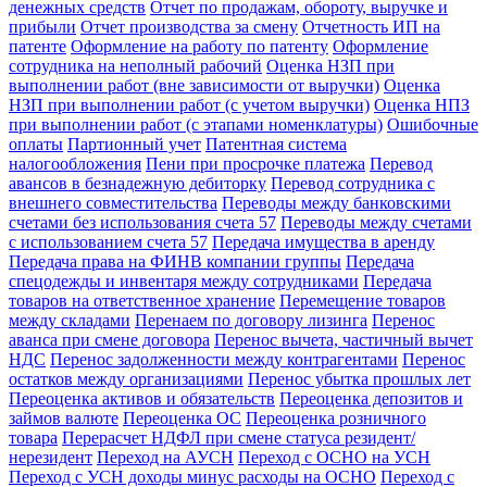
денежных средств
Отчет по продажам, обороту, выручке и
прибыли
Отчет производства за смену
Отчетность ИП на
патенте
Оформление на работу по патенту
Оформление
сотрудника на неполный рабочий
Оценка НЗП при
выполнении работ (вне зависимости от выручки)
Оценка
НЗП при выполнении работ (с учетом выручки)
Оценка НПЗ
при выполнении работ (с этапами номенклатуры)
Ошибочные
оплаты
Партионный учет
Патентная система
налогообложения
Пени при просрочке платежа
Перевод
авансов в безнадежную дебиторку
Перевод сотрудника с
внешнего совместительства
Переводы между банковскими
счетами без использования счета 57
Переводы между счетами
с использованием счета 57
Передача имущества в аренду
Передача права на ФИНВ компании группы
Передача
спецодежды и инвентаря между сотрудниками
Передача
товаров на ответственное хранение
Перемещение товаров
между складами
Перенаем по договору лизинга
Перенос
аванса при смене договора
Перенос вычета, частичный вычет
НДС
Перенос задолженности между контрагентами
Перенос
остатков между организациями
Перенос убытка прошлых лет
Переоценка активов и обязательств
Переоценка депозитов и
займов валюте
Переоценка ОС
Переоценка розничного
товара
Перерасчет НДФЛ при смене статуса резидент/
нерезидент
Переход на АУСН
Переход с ОСНО на УСН
Переход с УСН доходы минус расходы на ОСНО
Переход с