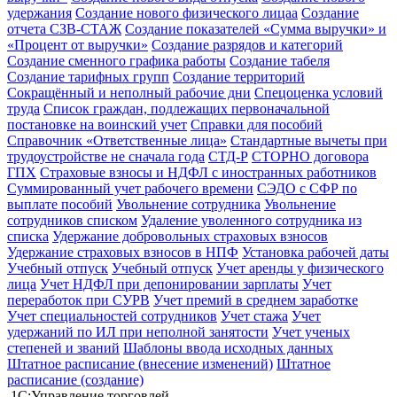
удержания
Создание нового физического лицаа
Создание
отчета СЗВ-СТАЖ
Создание показателей «Сумма выручки» и
«Процент от выручки»
Создание разрядов и категорий
Создание сменного графика работы
Создание табеля
Создание тарифных групп
Создание территорий
Сокращённый и неполный рабочие дни
Спецоценка условий
труда
Список граждан, подлежащих первоначальной
постановке на воинский учет
Справки для пособий
Справочник «Ответственные лица»
Стандартные вычеты при
трудоустройстве не сначала года
СТД-Р
СТОРНО договора
ГПХ
Страховые взносы и НДФЛ с иностранных работников
Суммированный учет рабочего времени
СЭДО с СФР по
выплате пособий
Увольнение сотрудника
Увольнение
сотрудников списком
Удаление уволенного сотрудника из
списка
Удержание добровольных страховых взносов
Удержание страховых взносов в НПФ
Установка рабочей даты
Учебный отпуск
Учебный отпуск
Учет аренды у физического
лица
Учет НДФЛ при депонировании зарплаты
Учет
переработок при СУРВ
Учет премий в среднем заработке
Учет специальностей сотрудников
Учет стажа
Учет
удержаний по ИЛ при неполной занятости
Учет ученых
степеней и званий
Шаблоны ввода исходных данных
Штатное расписание (внесение изменений)
Штатное
расписание (создание)
1С:Управление торговлей