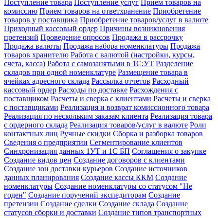
Поступление товара
Поступление услуг
Прием товаров на
комиссию
Прием товаров на ответхранение
Приобретение
товаров у поставщика
Приобретение товаров/услуг в валюте
Приходный кассовый ордер
Причины возникновения
претензий
Проведение опросов
Продажа в рассрочку
Продажа валюты
Продажа набора номенклатуры
Продажа
товаров хранителю
Работа с валютой (настройки, курсы,
счета, касса)
Работа с самозанятыми в 1С:УТ
Разделение
складов при одной номенклатуре
Размещение товара в
ячейках адресного склада
Рассылка отчетов
Расходный
кассовый ордер
Расходы по доставке
Расхождения с
поставщиком
Расчеты и сверка с клиентами
Расчеты и сверка
с поставщиками
Реализация и возврат комиссионного товара
Реализация по нескольким заказам клиента
Реализация товара
с ордерного склада
Реализация товаров/услуг в валюте
Роли
контактных лиц
Ручные скидки
Сборка и разборка товаров
Сведения о предприятии
Сегментирование клиентов
Синхронизация данных 1УТ и 1С БП
Соглашения о закупке
Создание видов цен
Создание договоров с клиентами
Создание зон доставки курьеров
Создание источников
данных планирования
Создание кассы ККМ
Создание
номенклатуры
Создание номенклатуры со статусом "Не
годен"
Создание поручений экспедиторам
Создание
претензии
Создание сделки
Создание склада
Создание
статусов сборки и доставки
Создание типов транспортных