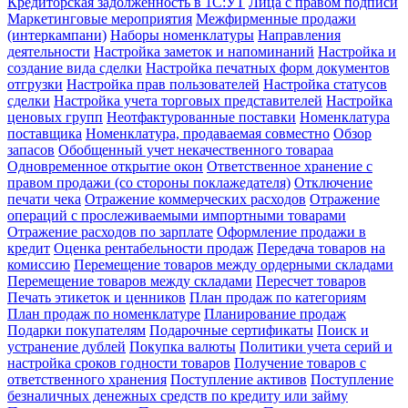
Кредиторская задолженность в 1С:УТ
Лица с правом подписи
Маркетинговые мероприятия
Межфирменные продажи
(интеркампани)
Наборы номенклатуры
Направления
деятельности
Настройка заметок и напоминаний
Настройка и
создание вида сделки
Настройка печатных форм документов
отгрузки
Настройка прав пользователей
Настройка статусов
сделки
Настройка учета торговых представителей
Настройка
ценовых групп
Неотфактурованные поставки
Номенклатура
поставщика
Номенклатура, продаваемая совместно
Обзор
запасов
Обобщенный учет некачественного товараа
Одновременное открытие окон
Ответственное хранение с
правом продажи (со стороны поклажедателя)
Отключение
печати чека
Отражение коммерческих расходов
Отражение
операций с прослеживаемыми импортными товарами
Отражение расходов по зарплате
Оформление продажи в
кредит
Оценка рентабельности продаж
Передача товаров на
комиссию
Перемещение товаров между ордерными складами
Перемещение товаров между складами
Пересчет товаров
Печать этикеток и ценников
План продаж по категориям
План продаж по номенклатуре
Планирование продаж
Подарки покупателям
Подарочные сертификаты
Поиск и
устранение дублей
Покупка валюты
Политики учета серий и
настройка сроков годности товаров
Получение товаров с
ответственного хранения
Поступление активов
Поступление
безналичных денежных средств по кредиту или займу