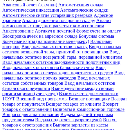
Авансовый отчет (закупки)
Автоматизация склада
Автоматическая инкассация
Автоматические скидки
Автоматическое снятие устаревших резервов
Адресное
хранение
Анализ движения товаров по складу
Анализ
комиссионных продаж и расчеты с комиссионером
Анкетирование
Артикул в печатной форме счета на оплату
Блокировка ячеек на адресном складе
Бонусная система
Бонусные карты (напоминание менеджеру)
Валютный
контроль
Ввод начальных остатков в кассу
Ввод начальных
остатков возвратной тары, принятой от поставщиков
Ввод
начальных остатков возвратной тары, переданной клиентам
Ввод начальных остатков задолженности подотчетных лиц
Ввод начальных остатков на банковские счета
Ввод
начальных остатков перерасходов подотчетных средств
Ввод
начальных остатков прочих расходов
Ввод начальных
остатков собственных товаров
Ввод начальных остатков
финансового результата
Взаимодействие между своими
организациями (учет услуг)
Взаимозачет задолженности в
1С:УТ
Внешний вид программы
Возврат поставщику
Возврат
товара от покупателя
Возврат товаров от клиента
Возврат
товаров с ответхранения
Возвраты в комиссионной торговле
Вопросы для анкетирования
Выдача заданий торговым
представителям
Выдача под отчет в разрезе целей
Выкуп
товаров с ответхранения
Выплата зарплаты из кассы