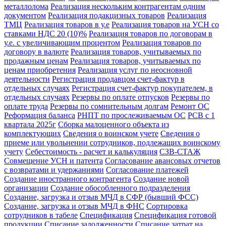
металлолома
Реализация нескольким контрагентам одним
документом
Реализация подакцизных товаров
Реализация
ТМЦ
Реализация товаров в у.е
Реализация товаров на УСН со
ставками НДС 20 (10)%
Реализация товаров по договорам в
у.е. с увеличивающим процентом
Реализация товаров по
договору в валюте
Реализация товаров, учитываемых по
продажным ценам
Реализация товаров, учитываемых по
ценам приобретения
Реализация услуг по неосновной
деятельности
Регистрация продавцом счет-фактур в
отдельных случаях
Регистрация счет-фактур покупателем, в
отдельных случаях
Резервы по оплате отпусков
Резервы по
оплате труда
Резервы по сомнительным долгам
Ремонт ОС
Реформация баланса
РНПТ по прослеживаемым ОС
РСВ с 1
квартала 2025г
Сборка малоценного объекта из
комплектующих
Сведения о воинском учете
Сведения о
приеме или увольнении сотрудников, подлежащих воинскому
учету
Себестоимость - расчет и калькуляция
СЗВ-СТАЖ
Совмещение УСН и патента
Согласование авансовых отчетов
с возвратами и удержаниями
Согласование платежей
Создание иностранного контрагента
Создание новой
организации
Создание обособленного подразделения
Создание, загрузка и отзыв МЧД в СФР (бывший ФСС)
Создание, загрузка и отзыв МЧД в ФНС
Сортировка
сотрудников в табеле
Спецификация
Спецификация готовой
продукции
Списание задолженности
Списание затрат на