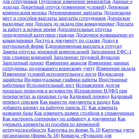
для сотрудников
Групповое изменение реквизитов
Данные о
доходах
Декретный отпуск (изменение условий)
Денежная
компенсация молока
Депонирование зарплаты
Детализация
мест и способов выплаты зарплаты сотрудников
Донорские
выходные дни
Доплата до оклада при командировке
Доплата
за работу в ночное время
Дополнительные отпуска
определенной категории граждан
Досрочное возвращение из
командировки
Доступ к документу по ссылке
Доход в
натуральной форме
Единовременная выплата к отпуску
Замена отпуска денежной компенсацией
Заполнение ЕФС-1
при слиянии компаний
Заполнение трудовой функции
Зарплатный проект
Изменение авансов
Изменение данных
сотрудника, подлежащего воинскому учету
Изменение оклада
Изменение условий исполнительного листа
Индексация
заработка
Индивидуальные графики работы
Иностранные
работники
Исполнительный лист
Исправление долгов
прошлых периодов в ведомостях
Исправление НДФЛ при
перерасчетах за прошлые годы
Кадровый перевод
Кадровый
перевод списком
Как вынести документы в раздел
Как
добавить кнопку на рабочую панель 1С
Как изменить
название базы
Как изменить размер столбцов в справочниках
Как настроить сортировку по алфавиту в документах
Как
удержать алименты из пособия по временной
нетрудоспособности
Карточка по форме № 10
Карточка учета
организации (форма № 18)
Команда «Функции для