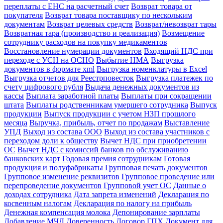
переплаты с ЕНС на расчетный счет
Возврат товара от
покупателя
Возврат товара поставщику по нескольким
документам
Возврат целевых средств
Возврат/невозврат тары
Возвратная тара (производство и реализация)
Возмещение
сотруднику расходов на покупку медикаментов
Восстановление нумерации документов
Входящий НДС при
переходе с УСН на ОСНО
Выбытие НМА
Выгрузка
документов в формате xml
Выгрузка номенклатуры в Excel
Выгрузка отчетов для Реестрповесток
Выгрузка платежек по
счету цифрового рубля
Выдача денежных документов из
кассы
Выплата заработной платы
Выплаты при сокращении
штата
Выплаты родственникам умершего сотрудника
Выпуск
продукции
Выпуск продукции с учетом НЗП прошлого
месяца
Выручка, прибыль, отчет по продажам
Выставление
УПД
Выход из состава ООО
Выход из состава участников с
переходом доли к обществу
Вычет НДС при приобретении
ОС
Вычет НДС с комиссий банков по обслуживанию
банковских карт
Годовая премия сотрудникам
Готовая
продукция и полуфабрикаты
Групповая печать документов
Групповое изменение реквизитов
Групповое проведение или
перепроведение документов
Групповой учет ОС
Данные о
доходах сотрудника
Дата запрета изменений
Декларация по
косвенным налогам
Декларация по налогу на прибыль
Денежная компенсация молока
Депонирование зарплаты
Добавление МЧД
Доверенность
Договор ГПХ
Документ для