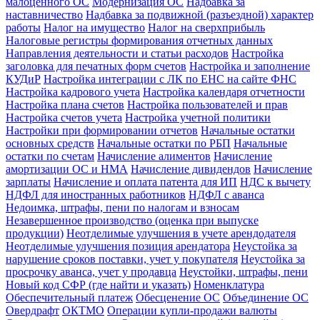
малоценного ОС
Модернизация ОС
Надбавка за
наставничество
Надбавка за подвижной (разъездной) характер
работы
Налог на имущество
Налог на сверхприбыль
Налоговые регистры формирования отчетных данных
Направления деятельности и статьи расходов
Настройка
заголовка для печатных форм счетов
Настройка и заполнение
КУДиР
Настройка интеграции с ЛК по ЕНС на сайте ФНС
Настройка кадрового учета
Настройка календаря отчетности
Настройка плана счетов
Настройка пользователей и прав
Настройка счетов учета
Настройка учетной политики
Настройки при формировании отчетов
Начальные остатки
основных средств
Начальные остатки по РБП
Начальные
остатки по счетам
Начисление алиментов
Начисление
амортизации ОС и НМА
Начисление дивидендов
Начисление
зарплаты
Начисление и оплата патента для ИП
НДС к вычету
НДФЛ для иностранных работников
НДФЛ с аванса
Недоимка, штрафы, пени по налогам и взносам
Незавершенное производство (оценка при выпуске
продукции)
Неотделимые улучшения в учете арендодателя
Неотделимые улучшения позиция арендатора
Неустойка за
нарушение сроков поставки, учет у покупателя
Неустойка за
просрочку аванса, учет у продавца
Неустойки, штрафы, пени
Новый код СФР (где найти и указать)
Номенклатура
Обеспечительный платеж
Обесценение ОС
Объединение ОС
Овердрафт
ОКТМО
Операции купли-продажи валюты