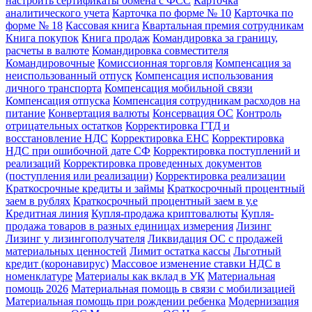
настроить сертификаты обмена с ФСС
Карточка
аналитического учета
Карточка по форме № 10
Карточка по
форме № 18
Кассовая книга
Квартальная премия сотрудникам
Книга покупок
Книга продаж
Командировка за границу,
расчеты в валюте
Командировка совместителя
Командировочные
Комиссионная торговля
Компенсация за
неиспользованный отпуск
Компенсация использования
личного транспорта
Компенсация мобильной связи
Компенсация отпуска
Компенсация сотрудникам расходов на
питание
Конвертация валюты
Консервация ОС
Контроль
отрицательных остатков
Корректировка ГТД и
восстановление НДС
Корректировка ЕНС
Корректировка
НДС при ошибочной дате СФ
Корректировка поступлений и
реализаций
Корректировка проведенных документов
(поступления или реализации)
Корректировка реализации
Краткосрочные кредиты и займы
Краткосрочный процентный
заем в рублях
Краткосрочный процентный заем в у.е
Кредитная линия
Купля-продажа криптовалюты
Купля-
продажа товаров в разных единицах измерения
Лизинг
Лизинг у лизингополучателя
Ликвидация ОС с продажей
материальных ценностей
Лимит остатка кассы
Льготный
кредит (коронавирус)
Массовое изменение ставки НДС в
номенклатуре
Материалы как вклад в УК
Материальная
помощь 2026
Материальная помощь в связи с мобилизацией
Материальная помощь при рождении ребенка
Модернизация