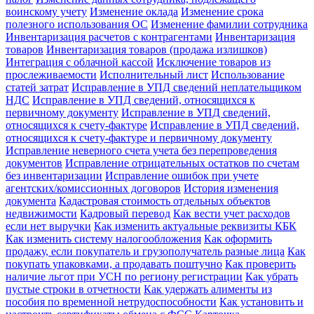
воинскому учету
Изменение оклада
Изменение срока
полезного использования ОС
Изменение фамилии сотрудника
Инвентаризация расчетов с контрагентами
Инвентаризация
товаров
Инвентаризация товаров (продажа излишков)
Интеграция с облачной кассой
Исключение товаров из
прослеживаемости
Исполнительный лист
Использование
статей затрат
Исправление в УПД сведений неплательщиком
НДС
Исправление в УПД сведений, относящихся к
первичному документу
Исправление в УПД сведений,
относящихся к счету-фактуре
Исправление в УПД сведений,
относящихся к счету-фактуре и первичному документу
Исправление неверного счета учета без перепроведения
документов
Исправление отрицательных остатков по счетам
без инвентаризации
Исправление ошибок при учете
агентских/комиссионных договоров
История изменения
документа
Кадастровая стоимость отдельных объектов
недвижимости
Кадровый перевод
Как вести учет расходов
если нет выручки
Как изменить актуальные реквизиты КБК
Как изменить систему налогообложения
Как оформить
продажу, если покупатель и грузополучатель разные лица
Как
покупать упаковками, а продавать поштучно
Как проверить
наличие льгот при УСН по региону регистрации
Как убрать
пустые строки в отчетности
Как удержать алименты из
пособия по временной нетрудоспособности
Как установить и