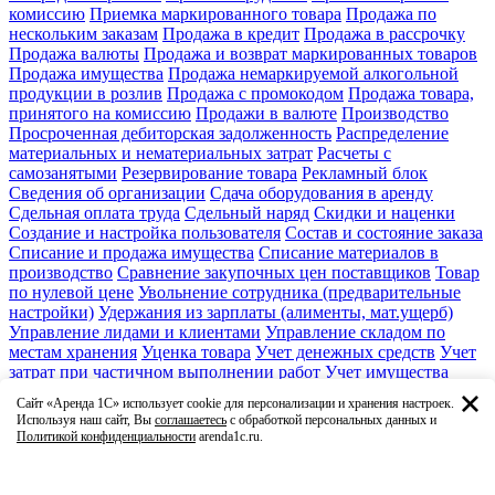
комиссию
Приемка маркированного товара
Продажа по
нескольким заказам
Продажа в кредит
Продажа в рассрочку
Продажа валюты
Продажа и возврат маркированных товаров
Продажа имущества
Продажа немаркируемой алкогольной
продукции в розлив
Продажа с промокодом
Продажа товара,
принятого на комиссию
Продажи в валюте
Производство
Просроченная дебиторская задолженность
Распределение
материальных и нематериальных затрат
Расчеты с
самозанятыми
Резервирование товара
Рекламный блок
Сведения об организации
Сдача оборудования в аренду
Сдельная оплата труда
Сдельный наряд
Скидки и наценки
Создание и настройка пользователя
Состав и состояние заказа
Списание и продажа имущества
Списание материалов в
производство
Сравнение закупочных цен поставщиков
Товар
по нулевой цене
Увольнение сотрудника (предварительные
настройки)
Удержания из зарплаты (алименты, мат.ущерб)
Управление лидами и клиентами
Управление складом по
местам хранения
Уценка товара
Учет денежных средств
Учет
затрат при частичном выполнении работ
Учет имущества
Учет основных средств
Учет серийных номеров
Учет
Сайт «Аренда 1С» использует cookie для персонализации и хранения настроек.
спецодежды
Учет товара в единицах и в упаковках
Учет
Используя наш сайт, Вы
соглашаетесь
с обработкой персональных данных и
товаров по характеристикам
Факсимиле и подписи
Политикой конфиденциальности
arenda1c.ru.
Финансовое планирование и бюджет
Формирование заказа
поставщику
Характеристика номенклатуры
Ценовые группы
Ценообразование
Штатное расписание
Этикетки и ценники