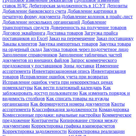
Групповое изменение реквизитов
Групповое изменение
ставок НДС
Дебиторская задолженность в 1С:УТ
Депозиты
Добавление банковского счета
Добавление картинки в
печатную форму документа
Добавление колонок в прайс-лист
Добавление нескольких организаций
Добавление
транспортных средств
Доверенность на получение товаров
Договор эквайринга
Доставка товаров
Загрузка прайса
поставщиков из Excel
Заказ на перемещение
Заказ поставщику
Заказы клиентов
Закупка импортных товаров
Закупка товара
на ордерный склад
Закупка товаров через подотчетное лицо
Заполнение справочников
Заполнение табличных частей
документов из внешних файлов
Запрос коммерческого
предложения у поставщиков
Зоны доставки
Изменение
ассортимента
Инвентаризационная опись
Инвентаризация
товаров
Исправление ошибок учета при возвратах
Исправление ошибок учета при некорректных ценах
номенклатуры
Как вести платежный календарь
Как
заблокировать доступ пользователю
Как изменить порядок и
видимость столбцов
Как списать товары на нужды
организации
Как формируются номера документов
Квоты
ассортимента
Классификация задолженности
Командировка
Комиссионные продажи: начальные настройки
Коммерческое
предложение
Контрагенты
Копирование строки между
документами
Корректировка графика взаиморасчетов
Корректировка задолженности
Корректировка реализации