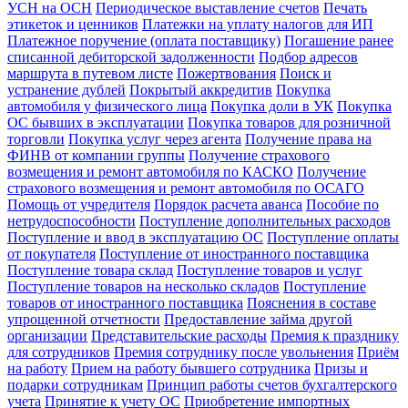
УСН на ОСН
Периодическое выставление счетов
Печать
этикеток и ценников
Платежки на уплату налогов для ИП
Платежное поручение (оплата поставщику)
Погашение ранее
списанной дебиторской задолженности
Подбор адресов
маршрута в путевом листе
Пожертвования
Поиск и
устранение дублей
Покрытый аккредитив
Покупка
автомобиля у физического лица
Покупка доли в УК
Покупка
ОС бывших в эксплуатации
Покупка товаров для розничной
торговли
Покупка услуг через агента
Получение права на
ФИНВ от компании группы
Получение страхового
возмещения и ремонт автомобиля по КАСКО
Получение
страхового возмещения и ремонт автомобиля по ОСАГО
Помощь от учредителя
Порядок расчета аванса
Пособие по
нетрудоспособности
Поступление дополнительных расходов
Поступление и ввод в эксплуатацию ОС
Поступление оплаты
от покупателя
Поступление от иностранного поставщика
Поступление товара склад
Поступление товаров и услуг
Поступление товаров на несколько складов
Поступление
товаров от иностранного поставщика
Пояснения в составе
упрощенной отчетности
Предоставление займа другой
организации
Представительские расходы
Премия к празднику
для сотрудников
Премия сотруднику после увольнения
Приём
на работу
Прием на работу бывшего сотрудника
Призы и
подарки сотрудникам
Принцип работы счетов бухгалтерского
учета
Принятие к учету ОС
Приобретение импортных