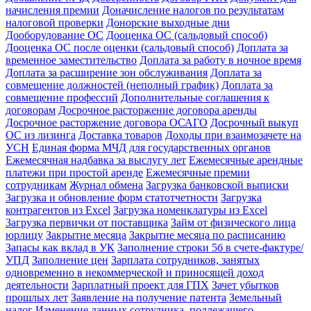
начисления премии
Доначисление налогов по результатам
налоговой проверки
Донорские выходные дни
Дооборудование ОС
Дооценка ОС (сальдовый способ)
Дооценка ОС после оценки (сальдовый способ)
Доплата за
временное заместительство
Доплата за работу в ночное время
Доплата за расширение зон обслуживания
Доплата за
совмещение должностей (неполный график)
Доплата за
совмещение профессий
Дополнительные соглашения к
договорам
Досрочное расторжение договора аренды
Досрочное расторжение договора ОСАГО
Досрочный выкуп
ОС из лизинга
Доставка товаров
Доходы при взаимозачете на
УСН
Единая форма МЧД для государственных органов
Ежемесячная надбавка за выслугу лет
Ежемесячные арендные
платежи при простой аренде
Ежемесячные премии
сотрудникам
Журнал обмена
Загрузка банковской выписки
Загрузка и обновление форм статотчетности
Загрузка
контрагентов из Excel
Загрузка номенклатуры из Excel
Загрузка первички от поставщика
Займ от физического лица
юрлицу
Закрытие месяца
Закрытие месяца по расписанию
Запасы как вклад в УК
Заполнение строки 5б в счете-фактуре/
УПД
Заполнение цен
Зарплата сотрудников, занятых
одновременно в некоммерческой и приносящей доход
деятельности
Зарплатный проект для ГПХ
Зачет убытков
прошлых лет
Заявление на получение патента
Земельный
налог
Изменение данных сотрудника, подлежащего