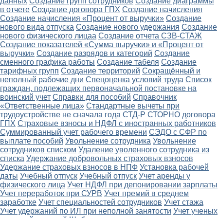
данных
Создание групп сотрудников
Создание диаграммы
в отчете
Создание договора ГПХ
Создание начисления
Создание начисления «Процент от выручки»
Создание
нового вида отпуска
Создание нового удержания
Создание
нового физического лицаа
Создание отчета СЗВ-СТАЖ
Создание показателей «Сумма выручки» и «Процент от
выручки»
Создание разрядов и категорий
Создание
сменного графика работы
Создание табеля
Создание
тарифных групп
Создание территорий
Сокращённый и
неполный рабочие дни
Спецоценка условий труда
Список
граждан, подлежащих первоначальной постановке на
воинский учет
Справки для пособий
Справочник
«Ответственные лица»
Стандартные вычеты при
трудоустройстве не сначала года
СТД-Р
СТОРНО договора
ГПХ
Страховые взносы и НДФЛ с иностранных работников
Суммированный учет рабочего времени
СЭДО с СФР по
выплате пособий
Увольнение сотрудника
Увольнение
сотрудников списком
Удаление уволенного сотрудника из
списка
Удержание добровольных страховых взносов
Удержание страховых взносов в НПФ
Установка рабочей
даты
Учебный отпуск
Учебный отпуск
Учет аренды у
физического лица
Учет НДФЛ при депонировании зарплаты
Учет переработок при СУРВ
Учет премий в среднем
заработке
Учет специальностей сотрудников
Учет стажа
Учет удержаний по ИЛ при неполной занятости
Учет ученых