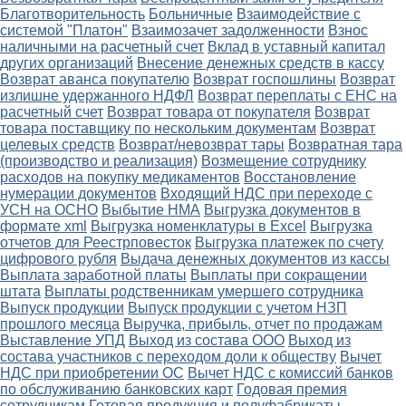
Благотворительность
Больничные
Взаимодействие с
системой "Платон"
Взаимозачет задолженности
Взнос
наличными на расчетный счет
Вклад в уставный капитал
других организаций
Внесение денежных средств в кассу
Возврат аванса покупателю
Возврат госпошлины
Возврат
излишне удержанного НДФЛ
Возврат переплаты с ЕНС на
расчетный счет
Возврат товара от покупателя
Возврат
товара поставщику по нескольким документам
Возврат
целевых средств
Возврат/невозврат тары
Возвратная тара
(производство и реализация)
Возмещение сотруднику
расходов на покупку медикаментов
Восстановление
нумерации документов
Входящий НДС при переходе с
УСН на ОСНО
Выбытие НМА
Выгрузка документов в
формате xml
Выгрузка номенклатуры в Excel
Выгрузка
отчетов для Реестрповесток
Выгрузка платежек по счету
цифрового рубля
Выдача денежных документов из кассы
Выплата заработной платы
Выплаты при сокращении
штата
Выплаты родственникам умершего сотрудника
Выпуск продукции
Выпуск продукции с учетом НЗП
прошлого месяца
Выручка, прибыль, отчет по продажам
Выставление УПД
Выход из состава ООО
Выход из
состава участников с переходом доли к обществу
Вычет
НДС при приобретении ОС
Вычет НДС с комиссий банков
по обслуживанию банковских карт
Годовая премия
сотрудникам
Готовая продукция и полуфабрикаты