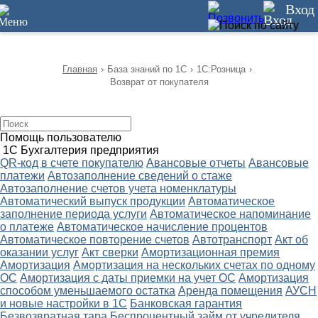
12
Вход
Главная
›
База знаний по 1С
›
1С:Розница
›
Возврат от покупателя
Помощь пользователю
1С Бухгалтерия предприятия
QR-код в счете покупателю
Авансовые отчеты
Авансовые
платежи
Автозаполнение сведений о стаже
Автозаполнение счетов учета номенклатуры
Автоматический выпуск продукции
Автоматическое
заполнение периода услуги
Автоматическое напоминание
о платеже
Автоматическое начисление процентов
Автоматическое повторение счетов
Автотранспорт
Акт об
оказании услуг
Акт сверки
Амортизационная премия
Амортизация
Амортизация на нескольких счетах по одному
ОС
Амортизация с даты приемки на учет ОС
Амортизация
способом уменьшаемого остатка
Аренда помещения
АУСН
и новые настройки в 1С
Банковская гарантия
Безвозвратная тара
Беспроцентный займ от учредителя