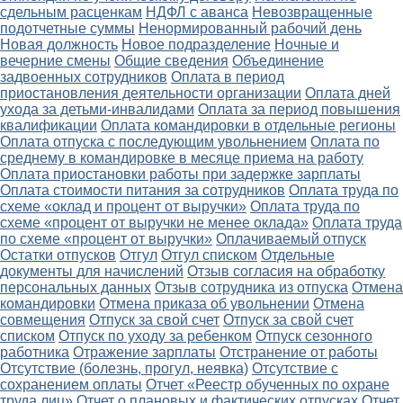
сдельным расценкам
НДФЛ с аванса
Невозвращенные
подотчетные суммы
Ненормированный рабочий день
Новая должность
Новое подразделение
Ночные и
вечерние смены
Общие сведения
Объединение
задвоенных сотрудников
Оплата в период
приостановления деятельности организации
Оплата дней
ухода за детьми-инвалидами
Оплата за период повышения
квалификации
Оплата командировки в отдельные регионы
Оплата отпуска с последующим увольнением
Оплата по
среднему в командировке в месяце приема на работу
Оплата приостановки работы при задержке зарплаты
Оплата стоимости питания за сотрудников
Оплата труда по
схеме «оклад и процент от выручки»
Оплата труда по
схеме «процент от выручки не менее оклада»
Оплата труда
по схеме «процент от выручки»
Оплачиваемый отпуск
Остатки отпусков
Отгул
Отгул списком
Отдельные
документы для начислений
Отзыв согласия на обработку
персональных данных
Отзыв сотрудника из отпуска
Отмена
командировки
Отмена приказа об увольнении
Отмена
совмещения
Отпуск за свой счет
Отпуск за свой счет
списком
Отпуск по уходу за ребенком
Отпуск сезонного
работника
Отражение зарплаты
Отстранение от работы
Отсутствие (болезнь, прогул, неявка)
Отсутствие с
сохранением оплаты
Отчет «Реестр обученных по охране
труда лиц»
Отчет о плановых и фактических отпусках
Отчет