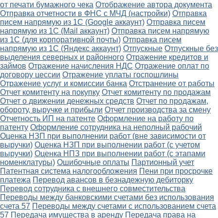
от печати бумажного чека
Отображение автора документа
Отправка отчетности в ФНС с МЧД (настройки)
Отправка
писем напрямую из 1С (Google аккаунт)
Отправка писем
напрямую из 1С (Mail аккаунт)
Отправка писем напрямую
из 1С (для корпоративной почты)
Отправка писем
напрямую из 1С (Яндекс аккаунт)
Отпускные
Отпускные без
выделения северных и районного
Отражение кредитов и
займов
Отражение начисления НДС
Отражение оплат по
договору цессии
Отражение уплаты госпошлины
Отражение услуг и комиссии банка
Отстранение от работы
Отчет комитенту на покупку
Отчет комитенту по продажам
Отчет о движении денежных средств
Отчет по продажам,
обороту, выручке и прибыли
Отчет производства за смену
Отчетность ИП на патенте
Оформление на работу по
патенту
Оформление сотрудника на неполный рабочий
Оценка НЗП при выполнении работ (вне зависимости от
выручки)
Оценка НЗП при выполнении работ (с учетом
выручки)
Оценка НПЗ при выполнении работ (с этапами
номенклатуры)
Ошибочные оплаты
Партионный учет
Патентная система налогообложения
Пени при просрочке
платежа
Перевод авансов в безнадежную дебиторку
Перевод сотрудника с внешнего совместительства
Переводы между банковскими счетами без использования
счета 57
Переводы между счетами с использованием счета
57
Передача имущества в аренду
Передача права на