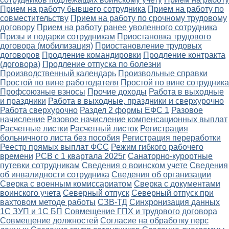
Прием на работу бывшего сотрудника
Прием на работу по
совместительству
Прием на работу по срочному трудовому
договору
Прием на работу ранее уволенного сотрудника
Призы и подарки сотрудникам
Приостановка трудового
договора (мобилизация)
Приостановление трудовых
договоров
Продление командировки
Продление контракта
(договора)
Продление отпуска по болезни
Производственный календарь
Произвольные справки
Простой по вине работодателя
Простой по вине сотрудника
Профсоюзные взносы
Прочие доходы
Работа в выходные
и праздники
Работа в выходные, праздники и сверхурочно
Работа сверхурочно
Раздел 2 формы ЕФС 1
Разовое
начисление
Разовое начисление компенсационных выплат
Расчетные листки
Расчетный листок
Регистрация
больничного листа без пособия
Регистрация переработки
Реестр прямых выплат ФСС
Режим гибкого рабочего
времени
РСВ с 1 квартала 2025г
Санаторно-курортные
путевки сотрудникам
Сведения о воинском учете
Сведения
об инвалидности сотрудника
Сведения об организации
Сверка с военным комиссариатом
Сверка с документами
воинского учета
Северный отпуск
Северный отпуск при
вахтовом методе работы
СЗВ-ТД
Синхронизация данных
1С ЗУП и 1С БП
Совмещение ГПХ и трудового договора
Совмещение должностей
Согласие на обработку перс