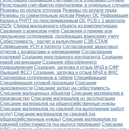
Регистрация счет-фактур покупателем, в отдельных случаях
Резервы по оплате отпусков
Резервы по оплате труда
Резервы по сомнительным долгам
Ремонт ОС
Реформация
баланса
РНПТ по прослеживаемым ОС
РСВ с 1 квартала
2025г
Сборка малоценного объекта из комплектующих
Сведения о воинском учете
Сведения о приеме или
увольнении сотрудников, подлежащих воинскому учету
Себестоимость - расчет и калькуляция
СЗВ-СТАЖ
Совмещение УСН и патента
Согласование авансовых
отчетов с возвратами и удержаниями
Согласование
платежей
Создание иностранного контрагента
Создание
новой организации
Создание обособленного
подразделения
Создание, загрузка и отзыв МЧД в СФР
(бывший ФСС)
Создание, загрузка и отзыв МЧД в ФНС
Сортировка сотрудников в табеле
Спецификация
Спецификация готовой продукции
Списание
задолженности
Списание затрат на себестоимость
Списание малоценных объектов
Списание материалов в
производство
Списание материалов из эксплуатации
Списание материалов на общехозяйственные нужды
Списание материалов по средней (на выполнение работ/
услуг)
Списание материалов по средней (на
общехозяйственные нужды)
Списание материалов по
средней себестоимости (на выпуск продукции)
Списание