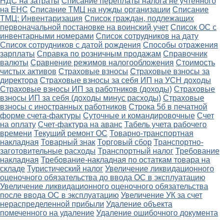
НДС на затраты
Списание переплаты налога не учтенного
на ЕНС
Списание ТМЦ на нужды организации
Списание
ТМЦ: Инвентаризация
Список граждан, подлежащих
первоначальной постановке на воинский учет
Список ОС с
инвентарными номерами
Список сотрудников на дату
Список сотрудников с датой рождения
Способы отражения
зарплаты
Справка по розничным продажам
Справочник
валюты
Сравнение режимов налогообложения
Стоимость
чистых активов
Страховые взносы
Страховые взносы за
директора
Страховые взносы за себя ИП на УСН доходы
Страховые взносы ИП за работников (доходы)
Страховые
взносы ИП за себя (доходы минус расходы)
Страховые
взносы с иностранных работников
Строка 5б в печатной
форме счета-фактуры
Суточные и командировочные
Счет
на оплату
Счет-фактура на аванс
Табель учета рабочего
времени
Текущий ремонт ОС
Товарно-транспортная
накладная
Товарный знак
Торговый сбор
Транспортно-
заготовительные расходы
Транспортный налог
Требование
накладная
Требование-накладная по остаткам товара на
складе
Туристический налог
Увеличение ликвидационного
оценочного обязательства до ввода ОС в эксплуатацию
Увеличение ликвидационного оценочного обязательства
после ввода ОС в эксплуатацию
Увеличение УК за счет
нераспределенной прибыли
Удаление объекта
помеченного на удаление
Удаление ошибочного документа