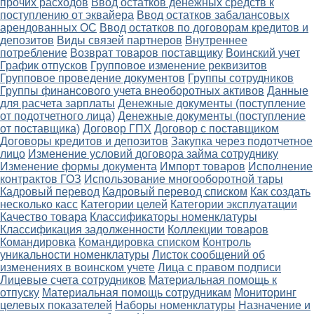
прочих расходов
Ввод остатков денежных средств к
поступлению от эквайера
Ввод остатков забалансовых
арендованных ОС
Ввод остатков по договорам кредитов и
депозитов
Виды связей партнеров
Внутреннее
потребление
Возврат товаров поставщику
Воинский учет
График отпусков
Групповое изменение реквизитов
Групповое проведение документов
Группы сотрудников
Группы финансового учета внеоборотных активов
Данные
для расчета зарплаты
Денежные документы (поступление
от подотчетного лица)
Денежные документы (поступление
от поставщика)
Договор ГПХ
Договор с поставщиком
Договоры кредитов и депозитов
Закупка через подотчетное
лицо
Изменение условий договора займа сотруднику
Изменение формы документа
Импорт товаров
Исполнение
контрактов ГОЗ
Использование многооборотной тары
Кадровый перевод
Кадровый перевод списком
Как создать
несколько касс
Категории целей
Категории эксплуатации
Качество товара
Классификаторы номенклатуры
Классификация задолженности
Коллекции товаров
Командировка
Командировка списком
Контроль
уникальности номенклатуры
Листок сообщений об
изменениях в воинском учете
Лица с правом подписи
Лицевые счета сотрудников
Материальная помощь к
отпуску
Материальная помощь сотрудникам
Мониторинг
целевых показателей
Наборы номенклатуры
Назначение и