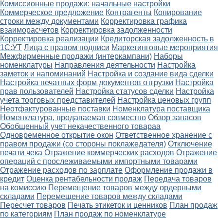
Комиссионные продажи: начальные настройки
Коммерческое предложение
Контрагенты
Копирование
строки между документами
Корректировка графика
взаиморасчетов
Корректировка задолженности
Корректировка реализации
Кредиторская задолженность в
1С:УТ
Лица с правом подписи
Маркетинговые мероприятия
Межфирменные продажи (интеркампани)
Наборы
номенклатуры
Направления деятельности
Настройка
заметок и напоминаний
Настройка и создание вида сделки
Настройка печатных форм документов отгрузки
Настройка
прав пользователей
Настройка статусов сделки
Настройка
учета торговых представителей
Настройка ценовых групп
Неотфактурованные поставки
Номенклатура поставщика
Номенклатура, продаваемая совместно
Обзор запасов
Обобщенный учет некачественного товараа
Одновременное открытие окон
Ответственное хранение с
правом продажи (со стороны поклажедателя)
Отключение
печати чека
Отражение коммерческих расходов
Отражение
операций с прослеживаемыми импортными товарами
Отражение расходов по зарплате
Оформление продажи в
кредит
Оценка рентабельности продаж
Передача товаров
на комиссию
Перемещение товаров между ордерными
складами
Перемещение товаров между складами
Пересчет товаров
Печать этикеток и ценников
План продаж
по категориям
План продаж по номенклатуре