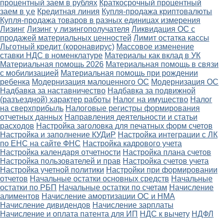
процентный заем в рублях
Краткосрочный процентный
заем в у.е
Кредитная линия
Купля-продажа криптовалюты
Купля-продажа товаров в разных единицах измерения
Лизинг
Лизинг у лизингополучателя
Ликвидация ОС с
продажей материальных ценностей
Лимит остатка кассы
Льготный кредит (коронавирус)
Массовое изменение
ставки НДС в номенклатуре
Материалы как вклад в УК
Материальная помощь 2026
Материальная помощь в связи
с мобилизацией
Материальная помощь при рождении
ребенка
Модернизация малоценного ОС
Модернизация ОС
Надбавка за наставничество
Надбавка за подвижной
(разъездной) характер работы
Налог на имущество
Налог
на сверхприбыль
Налоговые регистры формирования
отчетных данных
Направления деятельности и статьи
расходов
Настройка заголовка для печатных форм счетов
Настройка и заполнение КУДиР
Настройка интеграции с ЛК
по ЕНС на сайте ФНС
Настройка кадрового учета
Настройка календаря отчетности
Настройка плана счетов
Настройка пользователей и прав
Настройка счетов учета
Настройка учетной политики
Настройки при формировании
отчетов
Начальные остатки основных средств
Начальные
остатки по РБП
Начальные остатки по счетам
Начисление
алиментов
Начисление амортизации ОС и НМА
Начисление дивидендов
Начисление зарплаты
Начисление и оплата патента для ИП
НДС к вычету
НДФЛ