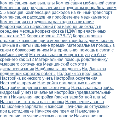
Компенсационные выплаты
Компенсация мобильной связи
Компенсация при увольнении сотрудникам проработавшим
5,5 месяцев
Компенсация расходов на личный транспорт
Компенсация расходов на приобретение медикаментов
Компенсация сотрудникам расходов на питание
Корректировка начислений при изменении оклада в
середине месяца
Корректировка НДФЛ при частичных
выплатах ЗП
Корректировка СЗВ-ТД
Корректировка
страховых взносов при изменении тарифа задним числом
Личные вычеты
Лишение премии
Материальная помощь в
связи с бракосочетанием
Материальная помощь в связи с
мобилизацией
Материальная помощь к отпуску в базе
среднего как 1/12
Материальная помощь родственнику
умершего сотрудника
Медицинский осмотр и
диспансеризация
Надбавка за вредность
Надбавка за
подвижной характер работы
Надбавки за вредность
Настройка воинского учета
Настройка округления
Настройка премии
Настройка стандартных вычетов
Настройки ведения воинского учета
Начальная настройка
(кадровый учет)
Начальная настройка (предварительный
этап)
Начальная настройка (расчет заработной платы)
Начальная штатная расстановка
Начисление аванса
Начисление зарплаты и взносов
Начисление отпускных
при шестидневке
Начисление премии
Начисление
стипендии по ученическому договору
Начисления по