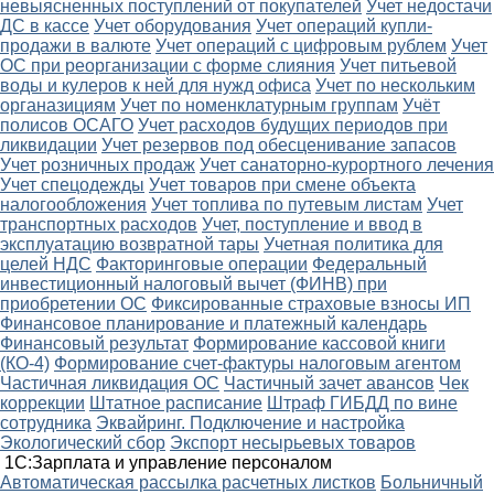
невыясненных поступлений от покупателей
Учет недостачи
ДС в кассе
Учет оборудования
Учет операций купли-
продажи в валюте
Учет операций с цифровым рублем
Учет
ОС при реорганизации с форме слияния
Учет питьевой
воды и кулеров к ней для нужд офиса
Учет по нескольким
органазициям
Учет по номенклатурным группам
Учёт
полисов ОСАГО
Учет расходов будущих периодов при
ликвидации
Учет резервов под обесценивание запасов
Учет розничных продаж
Учет санаторно-курортного лечения
Учет спецодежды
Учет товаров при смене объекта
налогообложения
Учет топлива по путевым листам
Учет
транспортных расходов
Учет, поступление и ввод в
эксплуатацию возвратной тары
Учетная политика для
целей НДС
Факторинговые операции
Федеральный
инвестиционный налоговый вычет (ФИНВ) при
приобретении ОС
Фиксированные страховые взносы ИП
Финансовое планирование и платежный календарь
Финансовый результат
Формирование кассовой книги
(КО-4)
Формирование счет-фактуры налоговым агентом
Частичная ликвидация ОС
Частичный зачет авансов
Чек
коррекции
Штатное расписание
Штраф ГИБДД по вине
сотрудника
Эквайринг. Подключение и настройка
Экологический сбор
Экспорт несырьевых товаров
1С:Зарплата и управление персоналом
Автоматическая рассылка расчетных листков
Больничный