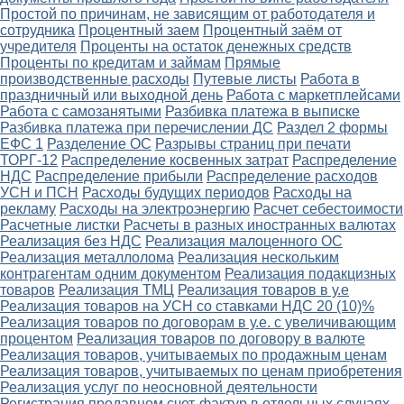
Простой по причинам, не зависящим от работодателя и
сотрудника
Процентный заем
Процентный заём от
учредителя
Проценты на остаток денежных средств
Проценты по кредитам и займам
Прямые
производственные расходы
Путевые листы
Работа в
праздничный или выходной день
Работа с маркетплейсами
Работа с самозанятыми
Разбивка платежа в выписке
Разбивка платежа при перечислении ДС
Раздел 2 формы
ЕФС 1
Разделение ОС
Разрывы страниц при печати
ТОРГ-12
Распределение косвенных затрат
Распределение
НДС
Распределение прибыли
Распределение расходов
УСН и ПСН
Расходы будущих периодов
Расходы на
рекламу
Расходы на электроэнергию
Расчет себестоимости
Расчетные листки
Расчеты в разных иностранных валютах
Реализация без НДС
Реализация малоценного ОС
Реализация металлолома
Реализация нескольким
контрагентам одним документом
Реализация подакцизных
товаров
Реализация ТМЦ
Реализация товаров в у.е
Реализация товаров на УСН со ставками НДС 20 (10)%
Реализация товаров по договорам в у.е. с увеличивающим
процентом
Реализация товаров по договору в валюте
Реализация товаров, учитываемых по продажным ценам
Реализация товаров, учитываемых по ценам приобретения
Реализация услуг по неосновной деятельности
Регистрация продавцом счет-фактур в отдельных случаях