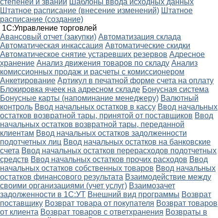
степеней и званий
Шаблоны ввода исходных данных
Штатное расписание (внесение изменений)
Штатное
расписание (создание)
1С:Управление торговлей
Авансовый отчет (закупки)
Автоматизация склада
Автоматическая инкассация
Автоматические скидки
Автоматическое снятие устаревших резервов
Адресное
хранение
Анализ движения товаров по складу
Анализ
комиссионных продаж и расчеты с комиссионером
Анкетирование
Артикул в печатной форме счета на оплату
Блокировка ячеек на адресном складе
Бонусная система
Бонусные карты (напоминание менеджеру)
Валютный
контроль
Ввод начальных остатков в кассу
Ввод начальных
остатков возвратной тары, принятой от поставщиков
Ввод
начальных остатков возвратной тары, переданной
клиентам
Ввод начальных остатков задолженности
подотчетных лиц
Ввод начальных остатков на банковские
счета
Ввод начальных остатков перерасходов подотчетных
средств
Ввод начальных остатков прочих расходов
Ввод
начальных остатков собственных товаров
Ввод начальных
остатков финансового результата
Взаимодействие между
своими организациями (учет услуг)
Взаимозачет
задолженности в 1С:УТ
Внешний вид программы
Возврат
поставщику
Возврат товара от покупателя
Возврат товаров
от клиента
Возврат товаров с ответхранения
Возвраты в