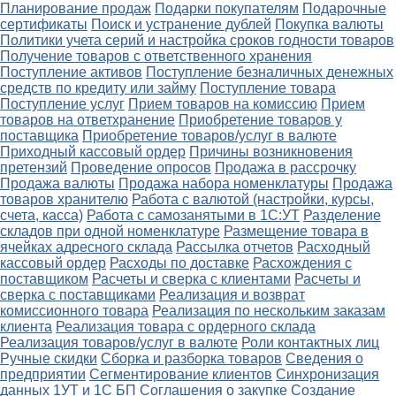
Планирование продаж
Подарки покупателям
Подарочные
сертификаты
Поиск и устранение дублей
Покупка валюты
Политики учета серий и настройка сроков годности товаров
Получение товаров с ответственного хранения
Поступление активов
Поступление безналичных денежных
средств по кредиту или займу
Поступление товара
Поступление услуг
Прием товаров на комиссию
Прием
товаров на ответхранение
Приобретение товаров у
поставщика
Приобретение товаров/услуг в валюте
Приходный кассовый ордер
Причины возникновения
претензий
Проведение опросов
Продажа в рассрочку
Продажа валюты
Продажа набора номенклатуры
Продажа
товаров хранителю
Работа с валютой (настройки, курсы,
счета, касса)
Работа с самозанятыми в 1С:УТ
Разделение
складов при одной номенклатуре
Размещение товара в
ячейках адресного склада
Рассылка отчетов
Расходный
кассовый ордер
Расходы по доставке
Расхождения с
поставщиком
Расчеты и сверка с клиентами
Расчеты и
сверка с поставщиками
Реализация и возврат
комиссионного товара
Реализация по нескольким заказам
клиента
Реализация товара с ордерного склада
Реализация товаров/услуг в валюте
Роли контактных лиц
Ручные скидки
Сборка и разборка товаров
Сведения о
предприятии
Сегментирование клиентов
Синхронизация
данных 1УТ и 1С БП
Соглашения о закупке
Создание