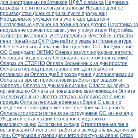
для иностранных работников
НДФЛ с аванса
Недоимка,
штрафы, пени по налогам и взносам
Незавершенное
производство (оценка при выпуске продукции)
Неотделимые улучшения в учете арендодателя
Неотделимые улучшения позиция арендатора
Неустойка за
нарушение сроков поставки, учет у покупателя
Неустойка
за просрочку аванса, учет у продавца
Неустойки, штрафы,
пени
Новый код СФР (где найти и указать)
Номенклатура
Обеспечительный платеж
Обесценение ОС
Объединение
ОС
Овердрафт
ОКТМО
Операции купли-продажи валюты
Операции по депозиту
Операции с валютой (настройки)
Операция СТОРНО
Оплата больничных за дни простоя
Оплата в период приостановления деятельности
организации
Оплата дней прохождения диспансеризации
Оплата за время приостановки работы при задержки
зарплаты
Оплата за дни мобилизации
Оплата за другую
организацию
Оплата за повышение квалификации
Оплата
за сверхурочные
Оплата отпуска на период лечения и
проезда
Оплата периода военных сборов
Оплата по
среднему в командировке в месяце приема на работу
Оплата стоимости питания за сотрудников
ОС как вклад в
УК другой организации
Основное средство из
комплектующих
Остатки на складе
Ответственные лица
организации
Отгул в счет работы в выходной/праздничный
день
Отдельная нумерация счетов-фактур на аванс
Отказ