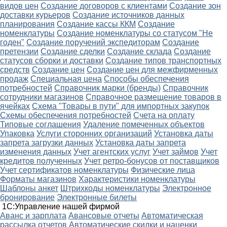
видов цен
Создание договоров с клиентами
Создание зон
доставки курьеров
Создание источников данных
планирования
Создание кассы ККМ
Создание
номенклатуры
Создание номенклатуры со статусом "Не
годен"
Создание поручений экспедиторам
Создание
претензии
Создание сделки
Создание склада
Создание
статусов сборки и доставки
Создание типов транспортных
средств
Создание цен
Создание цен для межфирменных
продаж
Специальная цена
Способы обеспечения
потребностей
Справочник марки (бренды)
Справочник
сотрудники магазинов
Справочное размещение товаров в
ячейках
Схема "Товары в пути" для импортных закупок
Схемы обеспечения потребностей
Счета на оплату
Типовые соглашения
Удаление помеченных объектов
Упаковка
Услуги сторонних организаций
Установка даты
запрета загрузки данных
Установка даты запрета
изменения данных
Учет агентских услуг
Учет займов
Учет
кредитов полученных
Учет ретро-бонусов от поставщиков
Учет сертификатов номенклатуры
Физические лица
Форматы магазинов
Характеристики номенклатуры
Шаблоны анкет
Штрихкоды номенклатуры
Электронное
бронирование
Электронные билеты
1С:Управление нашей фирмой
Аванс и зарплата
Авансовые отчеты
Автоматическая
рассылка отчетов
Автоматические скидки и наценки