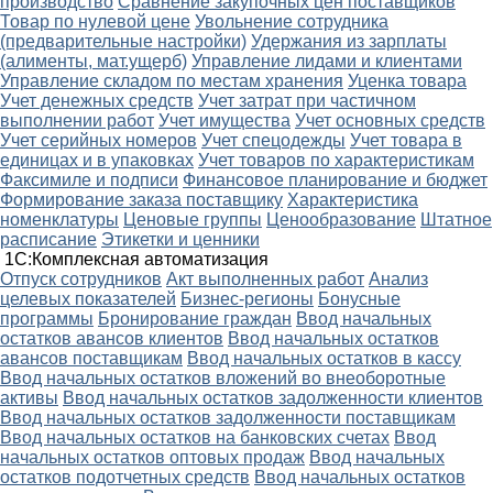
производство
Сравнение закупочных цен поставщиков
Товар по нулевой цене
Увольнение сотрудника
(предварительные настройки)
Удержания из зарплаты
(алименты, мат.ущерб)
Управление лидами и клиентами
Управление складом по местам хранения
Уценка товара
Учет денежных средств
Учет затрат при частичном
выполнении работ
Учет имущества
Учет основных средств
Учет серийных номеров
Учет спецодежды
Учет товара в
единицах и в упаковках
Учет товаров по характеристикам
Факсимиле и подписи
Финансовое планирование и бюджет
Формирование заказа поставщику
Характеристика
номенклатуры
Ценовые группы
Ценообразование
Штатное
расписание
Этикетки и ценники
1С:Комплексная автоматизация
Oтпуск сотрудников
Акт выполненных работ
Анализ
целевых показателей
Бизнес-регионы
Бонусные
программы
Бронирование граждан
Ввод начальных
остатков авансов клиентов
Ввод начальных остатков
авансов поставщикам
Ввод начальных остатков в кассу
Ввод начальных остатков вложений во внеоборотные
активы
Ввод начальных остатков задолженности клиентов
Ввод начальных остатков задолженности поставщикам
Ввод начальных остатков на банковских счетах
Ввод
начальных остатков оптовых продаж
Ввод начальных
остатков подотчетных средств
Ввод начальных остатков