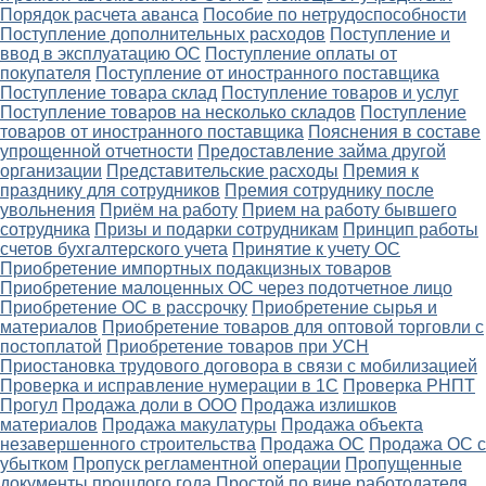
Порядок расчета аванса
Пособие по нетрудоспособности
Поступление дополнительных расходов
Поступление и
ввод в эксплуатацию ОС
Поступление оплаты от
покупателя
Поступление от иностранного поставщика
Поступление товара склад
Поступление товаров и услуг
Поступление товаров на несколько складов
Поступление
товаров от иностранного поставщика
Пояснения в составе
упрощенной отчетности
Предоставление займа другой
организации
Представительские расходы
Премия к
празднику для сотрудников
Премия сотруднику после
увольнения
Приём на работу
Прием на работу бывшего
сотрудника
Призы и подарки сотрудникам
Принцип работы
счетов бухгалтерского учета
Принятие к учету ОС
Приобретение импортных подакцизных товаров
Приобретение малоценных ОС через подотчетное лицо
Приобретение ОС в рассрочку
Приобретение сырья и
материалов
Приобретение товаров для оптовой торговли с
постоплатой
Приобретение товаров при УСН
Приостановка трудового договора в связи с мобилизацией
Проверка и исправление нумерации в 1С
Проверка РНПТ
Прогул
Продажа доли в ООО
Продажа излишков
материалов
Продажа макулатуры
Продажа объекта
незавершенного строительства
Продажа ОС
Продажа ОС с
убытком
Пропуск регламентной операции
Пропущенные
документы прошлого года
Простой по вине работодателя