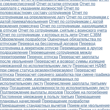
о среднесписочной
Отчет остатки отпусков
Отчет по
зарплате с указанием должностей
Отчет по
половозрастному составу сотрудников
Отчет по
сотрудникам на определенную дату
Отчет по сотрудникам с
датой приема/увольнения
Отчет по сотрудникам с датой
рождения помесячно
Отчет по сотрудникам, находящимся
в отпуске
Отчет по сотрудникам, снятым с воинского учета
Отчет по сотрудникам, у которых есть дети
Отчет СЗВМ
Оформление подработок
Оценочные обязательства по
отпускам
Перевод на бессрочный договор
Перевод
сотрудника в декретном отпуске
Перемещение в другое
подразделение
Перемещение сотрудников между
территориями
Перенос отпуска
Перерасчет зарплаты
после увольнения
Перерасчет и возврат суммы излишне
удержанной по исполнительному листу
Перерасчет НДФЛ
при смене статуса резидент/нерезидент
Перерасчет
отпуска
Перерасчет среднего заработка при смене графика
Перерасчет сумм, излишне удержанных по
исполнительному листу
Перечисление зарплаты третьему
лицу
Погашение задолженности по исполнительному листу
Подтверждение выплаты доходов
Пособие на погребение
Постоянное удержание в пользу третьих
Прекращение
плановых начислений
Прекращение подработки
Прекращение стандартных вычетов
Прием или увольнение
сотрудников подлежащих воинскому учету
Прием на работу