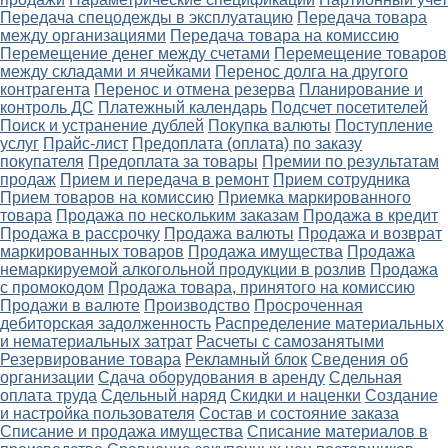
Передача спецодежды в эксплуатацию
Передача товара
между организациями
Передача товара на комиссию
Перемещение денег между счетами
Перемещение товаров
между складами и ячейками
Перенос долга на другого
контрагента
Перенос и отмена резерва
Планирование и
контроль ДС
Платежный календарь
Подсчет посетителей
Поиск и устранение дублей
Покупка валюты
Поступление
услуг
Прайс-лист
Предоплата (оплата) по заказу
покупателя
Предоплата за товары
Премии по результатам
продаж
Прием и передача в ремонт
Прием сотрудника
Прием товаров на комиссию
Приемка маркированного
товара
Продажа по нескольким заказам
Продажа в кредит
Продажа в рассрочку
Продажа валюты
Продажа и возврат
маркированных товаров
Продажа имущества
Продажа
немаркируемой алкогольной продукции в розлив
Продажа
с промокодом
Продажа товара, принятого на комиссию
Продажи в валюте
Производство
Просроченная
дебиторская задолженность
Распределение материальных
и нематериальных затрат
Расчеты с самозанятыми
Резервирование товара
Рекламный блок
Сведения об
организации
Сдача оборудования в аренду
Сдельная
оплата труда
Сдельный наряд
Скидки и наценки
Создание
и настройка пользователя
Состав и состояние заказа
Списание и продажа имущества
Списание материалов в