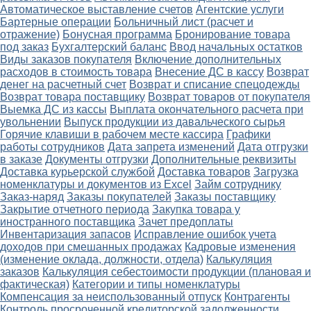
Автоматическое выставление счетов
Агентские услуги
Бартерные операции
Больничный лист (расчет и
отражение)
Бонусная программа
Бронирование товара
под заказ
Бухгалтерский баланс
Ввод начальных остатков
Виды заказов покупателя
Включение дополнительных
расходов в стоимость товара
Внесение ДС в кассу
Возврат
денег на расчетный счет
Возврат и списание спецодежды
Возврат товара поставщику
Возврат товаров от покупателя
Выемка ДС из кассы
Выплата окончательного расчета при
увольнении
Выпуск продукции из давальческого сырья
Горячие клавиши в рабочем месте кассира
Графики
работы сотрудников
Дата запрета изменений
Дата отгрузки
в заказе
Документы отгрузки
Дополнительные реквизиты
Доставка курьерской службой
Доставка товаров
Загрузка
номенклатуры и документов из Excel
Займ сотруднику
Заказ-наряд
Заказы покупателей
Заказы поставщику
Закрытие отчетного периода
Закупка товара у
иностранного поставщика
Зачет предоплаты
Инвентаризация запасов
Исправление ошибок учета
доходов при смешанных продажах
Кадровые изменения
(изменение оклада, должности, отдела)
Калькуляция
заказов
Калькуляция себестоимости продукции (плановая и
фактическая)
Категории и типы номенклатуры
Компенсация за неиспользованный отпуск
Контрагенты
Контроль просроченной кредиторской задолженности