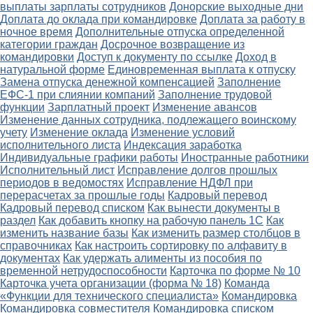
выплаты зарплаты сотрудников
Донорские выходные дни
Доплата до оклада при командировке
Доплата за работу в
ночное время
Дополнительные отпуска определенной
категории граждан
Досрочное возвращение из
командировки
Доступ к документу по ссылке
Доход в
натуральной форме
Единовременная выплата к отпуску
Замена отпуска денежной компенсацией
Заполнение
ЕФС-1 при слиянии компаний
Заполнение трудовой
функции
Зарплатный проект
Изменение авансов
Изменение данных сотрудника, подлежащего воинскому
учету
Изменение оклада
Изменение условий
исполнительного листа
Индексация заработка
Индивидуальные графики работы
Иностранные работники
Исполнительный лист
Исправление долгов прошлых
периодов в ведомостях
Исправление НДФЛ при
перерасчетах за прошлые годы
Кадровый перевод
Кадровый перевод списком
Как вынести документы в
раздел
Как добавить кнопку на рабочую панель 1С
Как
изменить название базы
Как изменить размер столбцов в
справочниках
Как настроить сортировку по алфавиту в
документах
Как удержать алименты из пособия по
временной нетрудоспособности
Карточка по форме № 10
Карточка учета организации (форма № 18)
Команда
«Функции для технического специалиста»
Командировка
Командировка совместителя
Командировка списком