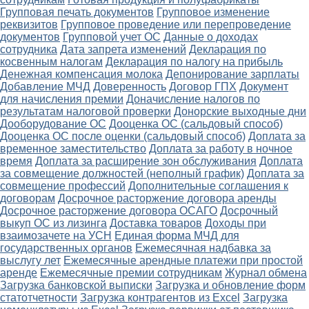
Групповая печать документов
Групповое изменение
реквизитов
Групповое проведение или перепроведение
документов
Групповой учет ОС
Данные о доходах
сотрудника
Дата запрета изменений
Декларация по
косвенным налогам
Декларация по налогу на прибыль
Денежная компенсация молока
Депонирование зарплаты
Добавление МЧД
Доверенность
Договор ГПХ
Документ
для начисления премии
Доначисление налогов по
результатам налоговой проверки
Донорские выходные дни
Дооборудование ОС
Дооценка ОС (сальдовый способ)
Дооценка ОС после оценки (сальдовый способ)
Доплата за
временное заместительство
Доплата за работу в ночное
время
Доплата за расширение зон обслуживания
Доплата
за совмещение должностей (неполный график)
Доплата за
совмещение профессий
Дополнительные соглашения к
договорам
Досрочное расторжение договора аренды
Досрочное расторжение договора ОСАГО
Досрочный
выкуп ОС из лизинга
Доставка товаров
Доходы при
взаимозачете на УСН
Единая форма МЧД для
государственных органов
Ежемесячная надбавка за
выслугу лет
Ежемесячные арендные платежи при простой
аренде
Ежемесячные премии сотрудникам
Журнал обмена
Загрузка банковской выписки
Загрузка и обновление форм
статотчетности
Загрузка контрагентов из Excel
Загрузка