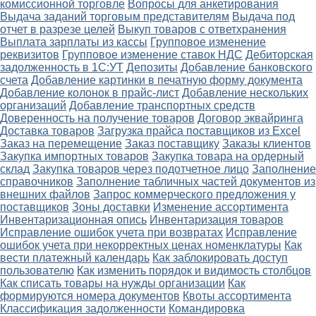
комиссионной торговле
Вопросы для анкетирования
Выдача заданий торговым представителям
Выдача под
отчет в разрезе целей
Выкуп товаров с ответхранения
Выплата зарплаты из кассы
Групповое изменение
реквизитов
Групповое изменение ставок НДС
Дебиторская
задолженность в 1С:УТ
Депозиты
Добавление банковского
счета
Добавление картинки в печатную форму документа
Добавление колонок в прайс-лист
Добавление нескольких
организаций
Добавление транспортных средств
Доверенность на получение товаров
Договор эквайринга
Доставка товаров
Загрузка прайса поставщиков из Excel
Заказ на перемещение
Заказ поставщику
Заказы клиентов
Закупка импортных товаров
Закупка товара на ордерный
склад
Закупка товаров через подотчетное лицо
Заполнение
справочников
Заполнение табличных частей документов из
внешних файлов
Запрос коммерческого предложения у
поставщиков
Зоны доставки
Изменение ассортимента
Инвентаризационная опись
Инвентаризация товаров
Исправление ошибок учета при возвратах
Исправление
ошибок учета при некорректных ценах номенклатуры
Как
вести платежный календарь
Как заблокировать доступ
пользователю
Как изменить порядок и видимость столбцов
Как списать товары на нужды организации
Как
формируются номера документов
Квоты ассортимента
Классификация задолженности
Командировка