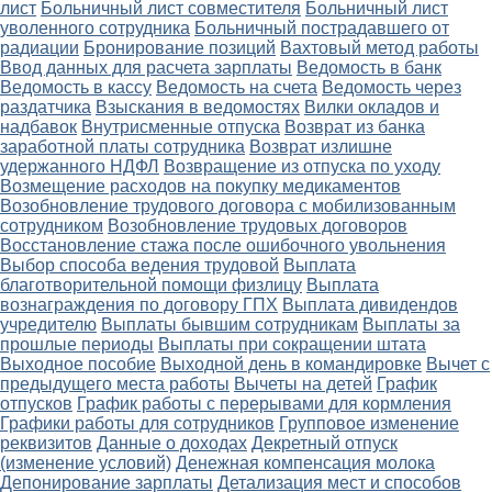
лист
Больничный лист совместителя
Больничный лист
уволенного сотрудника
Больничный пострадавшего от
радиации
Бронирование позиций
Вахтовый метод работы
Ввод данных для расчета зарплаты
Ведомость в банк
Ведомость в кассу
Ведомость на счета
Ведомость через
раздатчика
Взыскания в ведомостях
Вилки окладов и
надбавок
Внутрисменные отпуска
Возврат из банка
заработной платы сотрудника
Возврат излишне
удержанного НДФЛ
Возвращение из отпуска по уходу
Возмещение расходов на покупку медикаментов
Возобновление трудового договора с мобилизованным
сотрудником
Возобновление трудовых договоров
Восстановление стажа после ошибочного увольнения
Выбор способа ведения трудовой
Выплата
благотворительной помощи физлицу
Выплата
вознаграждения по договору ГПХ
Выплата дивидендов
учредителю
Выплаты бывшим сотрудникам
Выплаты за
прошлые периоды
Выплаты при сокращении штата
Выходное пособие
Выходной день в командировке
Вычет с
предыдущего места работы
Вычеты на детей
График
отпусков
График работы с перерывами для кормления
Графики работы для сотрудников
Групповое изменение
реквизитов
Данные о доходах
Декретный отпуск
(изменение условий)
Денежная компенсация молока
Депонирование зарплаты
Детализация мест и способов