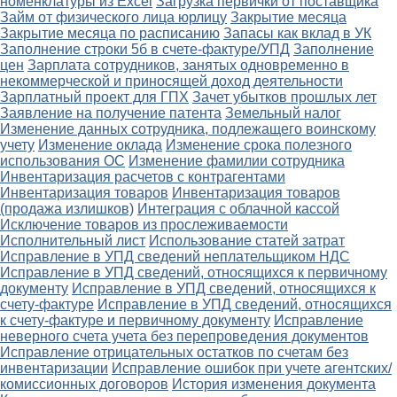
номенклатуры из Excel
Загрузка первички от поставщика
Займ от физического лица юрлицу
Закрытие месяца
Закрытие месяца по расписанию
Запасы как вклад в УК
Заполнение строки 5б в счете-фактуре/УПД
Заполнение
цен
Зарплата сотрудников, занятых одновременно в
некоммерческой и приносящей доход деятельности
Зарплатный проект для ГПХ
Зачет убытков прошлых лет
Заявление на получение патента
Земельный налог
Изменение данных сотрудника, подлежащего воинскому
учету
Изменение оклада
Изменение срока полезного
использования ОС
Изменение фамилии сотрудника
Инвентаризация расчетов с контрагентами
Инвентаризация товаров
Инвентаризация товаров
(продажа излишков)
Интеграция с облачной кассой
Исключение товаров из прослеживаемости
Исполнительный лист
Использование статей затрат
Исправление в УПД сведений неплательщиком НДС
Исправление в УПД сведений, относящихся к первичному
документу
Исправление в УПД сведений, относящихся к
счету-фактуре
Исправление в УПД сведений, относящихся
к счету-фактуре и первичному документу
Исправление
неверного счета учета без перепроведения документов
Исправление отрицательных остатков по счетам без
инвентаризации
Исправление ошибок при учете агентских/
комиссионных договоров
История изменения документа