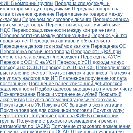
ФИНВ компании группы
Передача спецодежды и
инвентаря между сотрудниками
Передача товаров на
ответственное хранение
Перемещение товаров между
складами
Перенаем по договору лизинга
Перенос аванса
при смене договора
Перенос вычета, частичный вычет
НДС
Перенос задолженности между контрагентами
Перенос остатков между организациями
Перенос убытка
прошлых лет
Переоценка активов и обязательств
Переоценка депозитов и займов валюте
Переоценка ОС
Переоценка розничного товара
Перерасчет НДФЛ при
смене статуса резидент/нерезидент
Переход на АУСН
Переход с ОСНО на УСН
Переход с УСН доходы минус
расходы на ОСНО
Переход с УСН на ОСН
Периодическое
выставление счетов
Печать этикеток и ценников
Платежки
на уплату налогов для ИП
Платежное поручение (оплата
поставщику)
Погашение ранее списанной дебиторской
задолженности
Подбор адресов маршрута в путевом листе
Пожертвования
Поиск и устранение дублей
Покрытый
аккредитив
Покупка автомобиля у физического лица
Покупка доли в УК
Покупка ОС бывших в эксплуатации
Покупка товаров для розничной торговли
Покупка услуг
через агента
Получение права на ФИНВ от компании
группы
Получение страхового возмещения и ремонт
автомобиля по КАСКО
Получение страхового возмещения
и ремонт автомобиля по ОСАГО
Помощь от учредителя