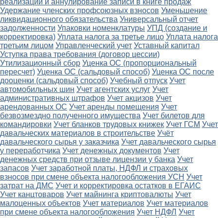
реализации и аннулирование записи в книге продаж
Удержание членских профсоюзных взносов
Уменьшение
ликвидационного обязательства
Универсальный отчет
задолженности
Упаковки номенклатуры
УПД (создание и
корректировка)
Уплата налога за третье лицо
Уплата налога
третьим лицом
Управленческий учет
Уставный капитал
Уступка права требования (договор цессии)
Утилизационный сбор
Уценка ОС (пропорциональный
пересчет)
Уценка ОС (сальдовый способ)
Уценка ОС после
дооценки (сальдовый способ)
Учебный отпуск
Учет
автомобильных шин
Учет агентских услуг
Учет
административных штрафов
Учет акцизов
Учет
арендованных ОС
Учет аренды помещения
Учет
безвозмездно полученного имущества
Учет билетов для
командировки
Учет бланков трудовых книжек
Учет ГСМ
Учет
давальческих материалов в строительстве
Учёт
давальческого сырья у заказчика
Учет давальческого сырья
у переработчика
Учет денежных документов
Учет
денежных средств при отзыве лицензии у банка
Учет
запасов
Учет заработной платы, НДФЛ и страховых
взносов при смене объекта налогообложения УСН
Учет
затрат на ДМС
Учет и корректировка остатков в ЕГАИС
Учет канцтоваров
Учет майнинга криптовалюты
Учет
малоценных объектов
Учет материалов
Учет материалов
при смене объекта налогообложения
Учет НДФЛ
Учет