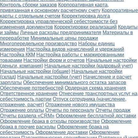
Контроль сборки заказов
Корпоративная карта,
привязанная к основному расчетному счету
Корпоративные
карты с отдельным счетом
Корректировка долга
Корректировка управленческой себестоимости без
изменения документов
Корректировки реализаций
Кредиты
и займы
Личные расходы предпринимателя
Материалы в
переработке
Минимальные цены продажи
Многопередельное производство
Наборы единиц
измерения
Настройка видов начислений и удержаний
Настройка ККМ
Настройка работы с маркированными
товарами
Настройки форм и отчетов
Начальные настройки
(деньги, компания)
Начальные настройки (кадровый учет)
Начальные настройки (общие)
Начальные настройки
(склад)
Начальные настройки (учет)
Начисление и расчет
зарплаты
Обеспечение минимального остатка запасов
Обеспечение потребностей
Ордерная схема хранения
Ответственное хранение
Отнесение транспортных услуг на
себестоимость партии
Отпуск сотрудника (начисление,
отражение, расчет)
Отражение нового имущества
Отражение оплаты
Отчеты по персоналу
Отчеты продаж
Отчеты раздела «CRM»
Оформление бесплатной доставки
Оформление брака в отходы производстве
Оформление
брака в прочие расходы
Оформление брака на
себестоимость
Оформление доставки
Оформление
продажи
Параметрические спецификации
Партионный учет