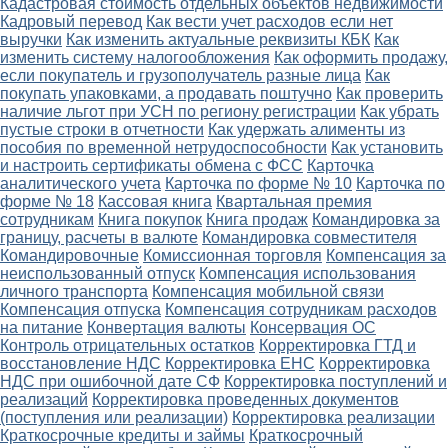
Кадастровая стоимость отдельных объектов недвижимости
Кадровый перевод
Как вести учет расходов если нет
выручки
Как изменить актуальные реквизиты КБК
Как
изменить систему налогообложения
Как оформить продажу,
если покупатель и грузополучатель разные лица
Как
покупать упаковками, а продавать поштучно
Как проверить
наличие льгот при УСН по региону регистрации
Как убрать
пустые строки в отчетности
Как удержать алименты из
пособия по временной нетрудоспособности
Как установить
и настроить сертификаты обмена с ФСС
Карточка
аналитического учета
Карточка по форме № 10
Карточка по
форме № 18
Кассовая книга
Квартальная премия
сотрудникам
Книга покупок
Книга продаж
Командировка за
границу, расчеты в валюте
Командировка совместителя
Командировочные
Комиссионная торговля
Компенсация за
неиспользованный отпуск
Компенсация использования
личного транспорта
Компенсация мобильной связи
Компенсация отпуска
Компенсация сотрудникам расходов
на питание
Конвертация валюты
Консервация ОС
Контроль отрицательных остатков
Корректировка ГТД и
восстановление НДС
Корректировка ЕНС
Корректировка
НДС при ошибочной дате СФ
Корректировка поступлений и
реализаций
Корректировка проведенных документов
(поступления или реализации)
Корректировка реализации
Краткосрочные кредиты и займы
Краткосрочный