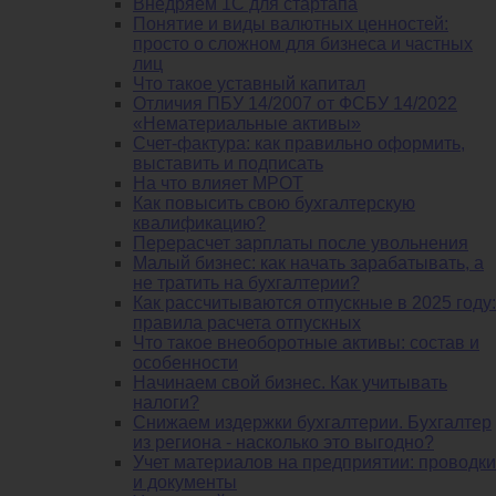
Внедряем 1С для стартапа
Понятие и виды валютных ценностей:
просто о сложном для бизнеса и частных
лиц
Что такое уставный капитал
Отличия ПБУ 14/2007 от ФСБУ 14/2022
«Нематериальные активы»
Счет-фактура: как правильно оформить,
выставить и подписать
На что влияет МРОТ
Как повысить свою бухгалтерскую
квалификацию?
Перерасчет зарплаты после увольнения
Малый бизнес: как начать зарабатывать, а
не тратить на бухгалтерии?
Как рассчитываются отпускные в 2025 году:
правила расчета отпускных
Что такое внеоборотные активы: состав и
особенности
Начинаем свой бизнес. Как учитывать
налоги?
Снижаем издержки бухгалтерии. Бухгалтер
из региона - насколько это выгодно?
Учет материалов на предприятии: проводки
и документы