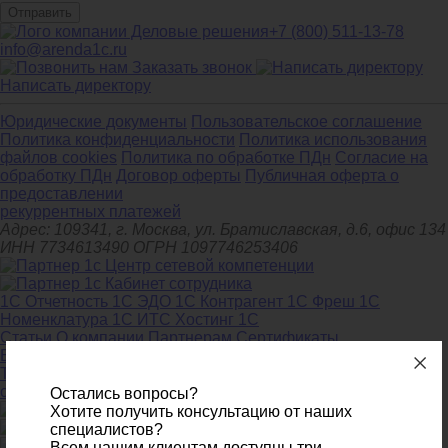
Отправить
+7 (800) 511-13-78
info@arenda1c.ru
Заказать звонок
Написать директору
Юридические документы
Пользовательское соглашение
Политика конфиденциальности
Политика использования
файлов cookies
Политика по обработке ПДн
Cогласие на
обработку ПДн
Договор оферты
Публичная оферта о
предоставлении
рекуррентных платежей
Адрес: 109341, г. Москва, ул. Братиславская, д.6, офис 134
ИНН 7734613490 ОГРН 1097746253406
1С Отчетность
1С ЭДО
1С Контрагент
1С Фреш
1С
Номенклатура
1С ИТС
Хостинг 1С
Статьи
О компании
Партнерам
Сертификаты
Благотворительность
Контакты
Тарифы
Безопасность
Поддержка
Инструкции
Вопросы и
ответы
Остались вопросы?
Поддержка 24/7
Хотите получить консультацию от наших
A-Desk
специалистов?
Всем нашим клиентам доступны три