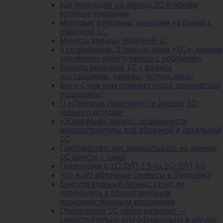
Как переходят на аренду 1С в облаке
крупные компании
Молодые компании: выходим на рынок с
облачной 1С
Минусы аренды облачной 1С
5 сотрудников, 3 города, одна «1С»: делаем
удалённую работу проще с «облаком»
Аренда облачной 1С у разных
поставщиков: тарифы, услуги, цены
Как и с чем вам поможет наша техническая
поддержка?
О «Деловых Решениях» и аренде 1С:
немного истории
«Железный» вопрос: особенности
инфраструктуры для облачной и локальной
1С
Партнёрство: как зарабатывать на аренде
1С вместе с нами
Переходим с 1С:ЗУП 2.5 на 1С:ЗУП 3.0
Что ждёт облачные сервисы в будущем?
Консервативный бизнес: стоит ли
переходить в облако крупным
производственным компаниям
Обновление 1С через интернет —
самостоятельно или официально в облаке