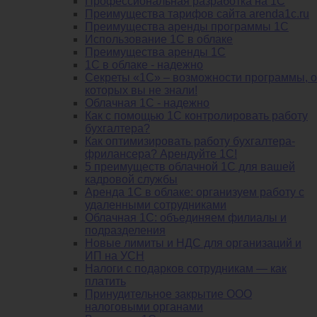
Профессиональная разработка на 1С
Преимущества тарифов сайта arenda1c.ru
Преимущества аренды программы 1С
Использование 1С в облаке
Преимущества аренды 1С
1С в облаке - надежно
Секреты «1С» – возможности программы, о
которых вы не знали!
Облачная 1С - надежно
Как с помощью 1С контролировать работу
бухгалтера?
Как оптимизировать работу бухгалтера-
фрилансера? Арендуйте 1С!
5 преимуществ облачной 1С для вашей
кадровой службы
Аренда 1С в облаке: организуем работу с
удаленными сотрудниками
Облачная 1С: объединяем филиалы и
подразделения
Новые лимиты и НДС для организаций и
ИП на УСН
Налоги с подарков сотрудникам — как
платить
Принудительное закрытие ООО
налоговыми органами