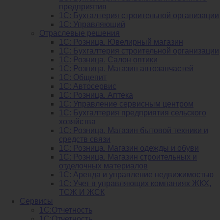
предприятия
1С: Бухгалтерия строительной организации
1С: Управляющий
Отраслевые решения
1С: Розница. Ювелирный магазин
1С: Бухгалтерия строительной организации
1С: Розница. Салон оптики
1С: Розница. Магазин автозапчастей
1C: Общепит
1С: Автосервис
1С: Розница. Аптека
1С: Управление сервисным центром
1С: Бухгалтерия предприятия сельского
хозяйства
1С: Розница. Магазин бытовой техники и
средств связи
1С: Розница. Магазин одежды и обуви
1С: Розница. Магазин строительных и
отделочных материалов
1С: Аренда и управление недвижимостью
1C: Учет в управляющих компаниях ЖКХ,
ТСЖ И ЖСК
Сервисы
1С:Отчетность
1С:Отчетность