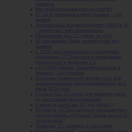
сервисы
Как обойти конкурентов на старте?
1C со встроенным клиент-банком – это
удобно
Электронный документооборот (ЭДО) в 1С
– ничего не стоит попробовать
Обновления баз 1С: нужно ли это?
1С:Контрагент. Ввод контрагентов без
ошибок
С 2018 года прекращается поддержка
программы 1С:Зарплата и управление
персоналом в редакции 2.5
«1СПАРК Риски». Осмотрительность в
бизнесе – это главное
Отсрочка применения онлайн-касс для
индивидуальных предпринимателей до 1
июля 2019 года
Сколько баз 1C нужно для ведения учета
по нескольким организациям?
У меня не работает 1С, что делать?
Почему в «1С:Бухгалтерия предприятия»
нельзя считать отпускные более чем на 60
сотрудников?
Тормозит 1C: причины и следствия
Новая ставка НДС, как не нарушить закон