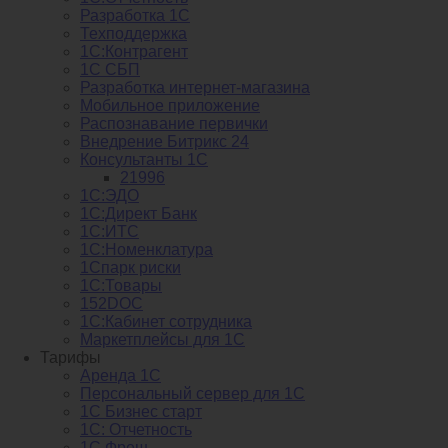
Разработка 1С
Техподдержка
1С:Контрагент
1С СБП
Разработка интернет-магазина
Мобильное приложение
Распознавание первички
Внедрение Битрикс 24
Консультанты 1С
21996
1С:ЭДО
1С:Директ Банк
1С:ИТС
1С:Номенклатура
1Спарк риски
1С:Товары
152DOC
1С:Кабинет сотрудника
Маркетплейсы для 1С
Тарифы
Аренда 1С
Персональный сервер для 1С
1С Бизнес старт
1С: Отчетность
1C Фреш