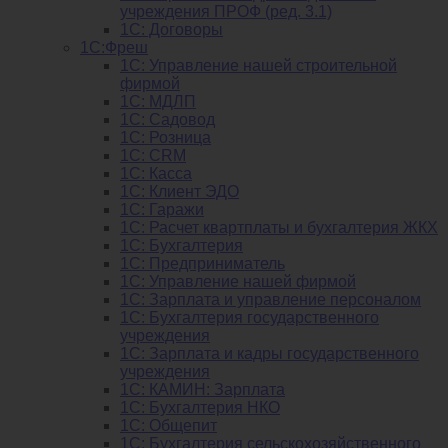
учреждения ПРОФ (ред. 3.1)
1С: Договоры
1С:Фреш
1С: Управление нашей строительной
фирмой
1С: МДЛП
1С: Садовод
1С: Розница
1C: CRM
1C: Касса
1С: Клиент ЭДО
1С: Гаражи
1C: Расчет квартплаты и бухгалтерия ЖКХ
1C: Бухгалтерия
1C: Предприниматель
1C: Управление нашей фирмой
1C: Зарплата и управление персоналом
1C: Бухгалтерия государственного
учреждения
1C: Зарплата и кадры государственного
учреждения
1C: КАМИН: Зарплата
1C: Бухгалтерия НКО
1С: Общепит
1С: Бухгалтерия сельскохозяйст­венного