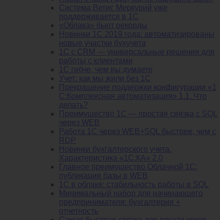
Система Ветис Меркурий уже
поддерживается в 1С
«Облака» бьют рекорды
Новинки 1С 2019 года: автоматизированы
новые участки бухучета
1С с CRM — универсальные решения для
работы с клиентами
1С гибче, чем вы думаете
Учет: как мы жили без 1С
Прекращение поддержки конфигурации «1
С:Комплексная автоматизация» 1.1. Что
делать?
Преимущество 1С — простая связка с SQL
через WEB
Работа 1С через WEB+SQL быстрее, чем с
RDP
Новинки бухгалтерского учета.
Характеристика «1С:КА» 2.0
Главное преимущество Облачной 1С:
публикация базы в WEB
1С в облаке: стабильность работы в SQL
Минимальный набор для начинающего
предпринимателя: бухгалтерия +
отчетность
Самая быстрая связка для печати чеков