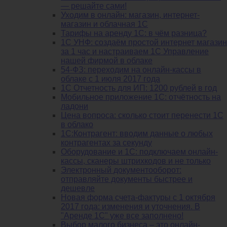
— решайте сами!
Уходим в онлайн: магазин, интернет-
магазин и облачная 1С
Тарифы на аренду 1С: в чём разница?
1С УНФ: создаём простой интернет магазин
за 1 час и настраиваем 1С Управление
нашей фирмой в облаке
54-ФЗ: переходим на онлайн-кассы в
облаке с 1 июля 2017 года
1С Отчетность для ИП: 1200 рублей в год
Мобильное приложение 1С: отчётность на
ладони
Цена вопроса: сколько стоит перенести 1С
в облако
1С:Контрагент: вводим данные о любых
контрагентах за секунду
Оборудование и 1С: подключаем онлайн-
кассы, сканеры штрихкодов и не только
Электронный документооборот:
отправляйте документы быстрее и
дешевле
Новая форма счета-фактуры с 1 октября
2017 года: изменения и уточнения. В
"Аренде 1С" уже все заполнено!
Выбор малого бизнеса – это онлайн-