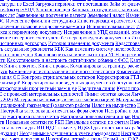
латуры из Excel
Загрузка первички от поставщика
Займ от физи
ете-фактуре/УПД
Заполнение цен
Зарплата сотрудников, заняты
лых лет
Заявление на получение патента
Земельный налог
Измен
ОС
Изменение фамилии сотрудника
Инвентаризация расчетов с 
лючение товаров из прослеживаемости
Исполнительный лист
И
хся к первичному документу
Исправление в УПД сведений, отно
ение неверного счета учета без перепроведения документов
Исп
миссионных договоров
История изменения документа
Кадастрова
ть актуальные реквизиты КБК
Как изменить систему налогообл
давать поштучно
Как проверить наличие льгот при УСН по регио
сти
Как установить и настроить сертификаты обмена с ФСС
Карт
ам
Книга покупок
Книга продаж
Командировка за границу, расче
пуск
Компенсация использования личного транспорта
Компенсац
вация ОС
Контроль отрицательных остатков
Корректировка ГТД
еализаций
Корректировка проведенных документов (поступления
аткосрочный процентный заем в у.е
Кредитная линия
Купля-про
 с продажей материальных ценностей
Лимит остатка кассы
Льг
ь 2026
Материальная помощь в связи с мобилизацией
Материаль
 подвижной (разъездной) характер работы
Налог на имущество
Н
Настройка заголовка для печатных форм счетов
Настройка и за
сти
Настройка плана счетов
Настройка пользователей и прав
Нас
тв
Начальные остатки по РБП
Начальные остатки по счетам
Начи
лата патента для ИП
НДС к вычету
НДФЛ для иностранных раб
одукции)
Неотделимые улучшения в учете арендодателя
Неотдел
нса, учет у продавца
Неустойки, штрафы, пени
Новый код СФР (