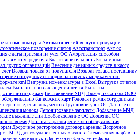
учета номенклатуры
Автоматический выпуск продукции
томатическое повторение счетов
Автотранспорт
Акт об
ция с даты приемки на учет ОС
Амортизация способом
й займ от учредителя
Благотворительность
Больничные
тал других организаций
Внесение денежных средств в кассу
 счет
Возврат товара от покупателя
Возврат товара поставщику
ещение сотруднику расходов на покупку медикаментов
формате xml
Выгрузка номенклатуры в Excel
Выгрузка отчетов
платы
Выплаты при сокращении штата
Выплаты
, отчет по продажам
Выставление УПД
Выход из состава ООО
 обслуживанию банковских карт
Годовая премия сотрудникам
и перепроведение документов
Групповой учет ОС
Данные о
мпенсация молока
Депонирование зарплаты
Добавление МЧД
рские выходные дни
Дооборудование ОС
Дооценка ОС
ночное время
Доплата за расширение зон обслуживания
ворам
Досрочное расторжение договора аренды
Досрочное
рма МЧД для государственных органов
Ежемесячная надбавка
а банковской выписки
Загрузка и обновление форм