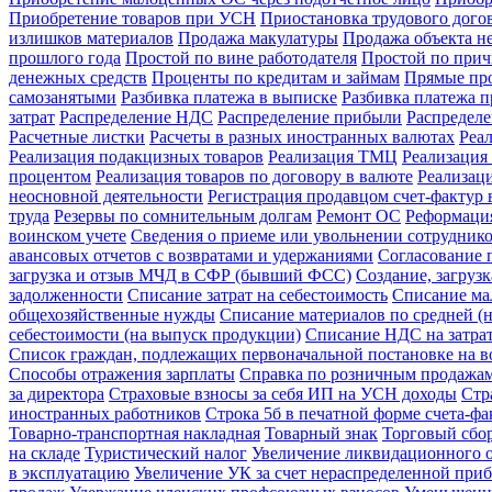
Приобретение товаров при УСН
Приостановка трудового догов
излишков материалов
Продажа макулатуры
Продажа объекта н
прошлого года
Простой по вине работодателя
Простой по прич
денежных средств
Проценты по кредитам и займам
Прямые про
самозанятыми
Разбивка платежа в выписке
Разбивка платежа 
затрат
Распределение НДС
Распределение прибыли
Распредел
Расчетные листки
Расчеты в разных иностранных валютах
Реа
Реализация подакцизных товаров
Реализация ТМЦ
Реализация 
процентом
Реализация товаров по договору в валюте
Реализац
неосновной деятельности
Регистрация продавцом счет-фактур 
труда
Резервы по сомнительным долгам
Ремонт ОС
Реформация
воинском учете
Сведения о приеме или увольнении сотрудник
авансовых отчетов с возвратами и удержаниями
Согласование 
загрузка и отзыв МЧД в СФР (бывший ФСС)
Создание, загруз
задолженности
Списание затрат на себестоимость
Списание ма
общехозяйственные нужды
Списание материалов по средней (н
себестоимости (на выпуск продукции)
Списание НДС на затра
Список граждан, подлежащих первоначальной постановке на в
Способы отражения зарплаты
Справка по розничным продажа
за директора
Страховые взносы за себя ИП на УСН доходы
Стр
иностранных работников
Строка 5б в печатной форме счета-ф
Товарно-транспортная накладная
Товарный знак
Торговый сбо
на складе
Туристический налог
Увеличение ликвидационного о
в эксплуатацию
Увеличение УК за счет нераспределенной при