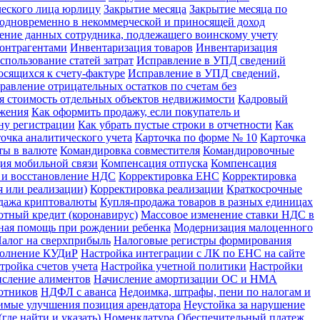
ческого лица юрлицу
Закрытие месяца
Закрытие месяца по
х одновременно в некоммерческой и приносящей доход
ение данных сотрудника, подлежащего воинскому учету
контрагентами
Инвентаризация товаров
Инвентаризация
спользование статей затрат
Исправление в УПД сведений
сящихся к счету-фактуре
Исправление в УПД сведений,
равление отрицательных остатков по счетам без
я стоимость отдельных объектов недвижимости
Кадровый
ожения
Как оформить продажу, если покупатель и
ну регистрации
Как убрать пустые строки в отчетности
Как
очка аналитического учета
Карточка по форме № 10
Карточка
ты в валюте
Командировка совместителя
Командировочные
ия мобильной связи
Компенсация отпуска
Компенсация
 и восстановление НДС
Корректировка ЕНС
Корректировка
 или реализации)
Корректировка реализации
Краткосрочные
дажа криптовалюты
Купля-продажа товаров в разных единицах
отный кредит (коронавирус)
Массовое изменение ставки НДС в
ная помощь при рождении ребенка
Модернизация малоценного
алог на сверхприбыль
Налоговые регистры формирования
полнение КУДиР
Настройка интеграции с ЛК по ЕНС на сайте
тройка счетов учета
Настройка учетной политики
Настройки
сление алиментов
Начисление амортизации ОС и НМА
отников
НДФЛ с аванса
Недоимка, штрафы, пени по налогам и
имые улучшения позиция арендатора
Неустойка за нарушение
где найти и указать)
Номенклатура
Обеспечительный платеж