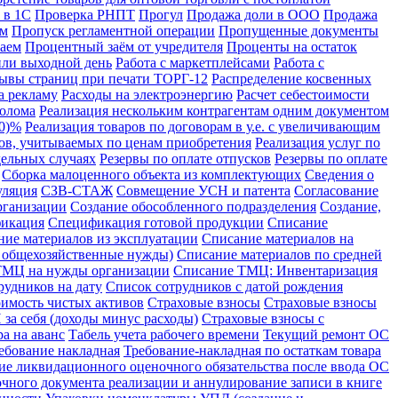
 в 1С
Проверка РНПТ
Прогул
Продажа доли в ООО
Продажа
ом
Пропуск регламентной операции
Пропущенные документы
аем
Процентный заём от учредителя
Проценты на остаток
или выходной день
Работа с маркетплейсами
Работа с
ывы страниц при печати ТОРГ-12
Распределение косвенных
а рекламу
Расходы на электроэнергию
Расчет себестоимости
лолома
Реализация нескольким контрагентам одним документом
10)%
Реализация товаров по договорам в у.е. с увеличивающим
ров, учитываемых по ценам приобретения
Реализация услуг по
дельных случаях
Резервы по оплате отпусков
Резервы по оплате
Сборка малоценного объекта из комплектующих
Сведения о
уляция
СЗВ-СТАЖ
Совмещение УСН и патента
Согласование
рганизации
Создание обособленного подразделения
Создание,
икация
Спецификация готовой продукции
Списание
ние материалов из эксплуатации
Списание материалов на
а общехозяйственные нужды)
Списание материалов по средней
ТМЦ на нужды организации
Списание ТМЦ: Инвентаризация
рудников на дату
Список сотрудников с датой рождения
имость чистых активов
Страховые взносы
Страховые взносы
за себя (доходы минус расходы)
Страховые взносы с
а на аванс
Табель учета рабочего времени
Текущий ремонт ОС
ебование накладная
Требование-накладная по остаткам товара
ие ликвидационного оценочного обязательства после ввода ОС
чного документа реализации и аннулирование записи в книге