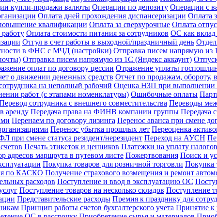
ии купли-продажи валюты
Операции по депозиту
Операции с в
рганизации
Оплата дней прохождения диспансеризации
Оплата 
 повышение квалификации
Оплата за сверхурочные
Оплата отпус
 работу
Оплата стоимости питания за сотрудников
ОС как вклад
изации
Отгул в счет работы в выходной/праздничный день
Отдел
тности в ФНС с МЧД (настройки)
Отправка писем напрямую из 1
почты)
Отправка писем напрямую из 1С (Яндекс аккаунт)
Отпус
ажение оплат по договору цессии
Отражение уплаты госпошли
чет о движении денежных средств
Отчет по продажам, обороту,
сотрудника на неполный рабочий
Оценка НЗП при выполнении р
ении работ (с этапами номенклатуры)
Ошибочные оплаты
Парт
Перевод сотрудника с внешнего совместительства
Переводы межд
в аренду
Передача права на ФИНВ компании группы
Передача 
ами
Перенаем по договору лизинга
Перенос аванса при смене до
организациями
Перенос убытка прошлых лет
Переоценка активов
Л при смене статуса резидент/нерезидент
Переход на АУСН
Пе
счетов
Печать этикеток и ценников
Платежки на уплату налого
р адресов маршрута в путевом листе
Пожертвования
Поиск и у
ксплуатации
Покупка товаров для розничной торговли
Покупка у
иля по КАСКО
Получение страхового возмещения и ремонт авто
ельных расходов
Поступление и ввод в эксплуатацию ОС
Посту
услуг
Поступление товаров на несколько складов
Поступление т
зации
Представительские расходы
Премия к празднику для сотру
никам
Принцип работы счетов бухгалтерского учета
Принятие к
етение ОС в рассрочку
Приобретение сырья и материалов
Приоб