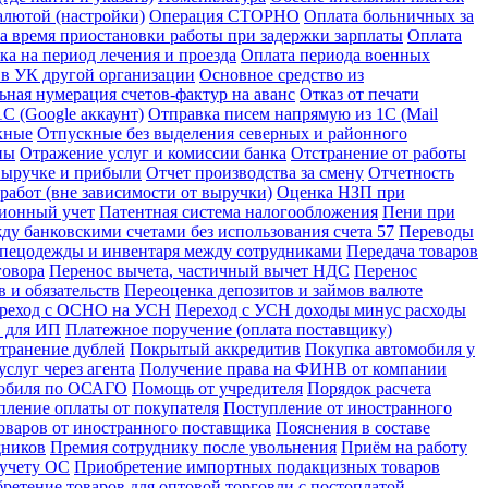
алютой (настройки)
Операция СТОРНО
Оплата больничных за
за время приостановки работы при задержки зарплаты
Оплата
ка на период лечения и проезда
Оплата периода военных
 в УК другой организации
Основное средство из
ьная нумерация счетов-фактур на аванс
Отказ от печати
С (Google аккаунт)
Отправка писем напрямую из 1С (Mail
кные
Отпускные без выделения северных и районного
ны
Отражение услуг и комиссии банка
Отстранение от работы
 выручке и прибыли
Отчет производства за смену
Отчетность
абот (вне зависимости от выручки)
Оценка НЗП при
ионный учет
Патентная система налогообложения
Пени при
у банковскими счетами без использования счета 57
Переводы
спецодежды и инвентаря между сотрудниками
Передача товаров
говора
Перенос вычета, частичный вычет НДС
Перенос
 и обязательств
Переоценка депозитов и займов валюте
реход с ОСНО на УСН
Переход с УСН доходы минус расходы
в для ИП
Платежное поручение (оплата поставщику)
странение дублей
Покрытый аккредитив
Покупка автомобиля у
слуг через агента
Получение права на ФИНВ от компании
мобиля по ОСАГО
Помощь от учредителя
Порядок расчета
пление оплаты от покупателя
Поступление от иностранного
оваров от иностранного поставщика
Пояснения в составе
дников
Премия сотруднику после увольнения
Приём на работу
 учету ОС
Приобретение импортных подакцизных товаров
ретение товаров для оптовой торговли с постоплатой