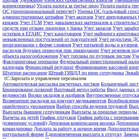
продаж
Удержание членских профсоюзных взносов
Уменьшение
корректировка)
Уплата налога за третье лицо
Уплата налога тр
ОС (пропорциональный пересчет)
Уценка ОС (сальдовый спос
административных штрафов
Учет акцизов
Учет арендованных
книжек
Учет ГСМ
Учет давальческих материалов в строительс
средств при отзыве лицензии у банка
Учет запасов
Учет зарабо
остатков в ЕГАИС
Учет канцтоваров
Учет майнинга криптова
невыясненных поступлений от покупателей
Учет недостачи ДС
реорганизации с форме слияния
Учет питьевой воды и кулеров
расходов будущих периодов при ликвидации
Учет резервов по
объекта налогообложения
Учет топлива по путевым листам
Уч
Факторинговые операции
Федеральный инвестиционный нало
календарь
Финансовый результат
Формирование кассовой книг
Штатное расписание
Штраф ГИБДД по вине сотрудника
Эквай
1С:Зарплата и управление персоналом
Автоматическая рассылка расчетных листков
Больничный лист
Бронирование позиций
Вахтовый метод работы
Ввод данных д
ведомостях
Вилки окладов и надбавок
Внутрисменные отпуска
Возмещение расходов на покупку медикаментов
Возобновление
ошибочного увольнения
Выбор способа ведения трудовой
Выпл
Выплаты бывшим сотрудникам
Выплаты за прошлые периоды
Вычеты на детей
График отпусков
График работы с перерывами
(изменение условий)
Денежная компенсация молока
Депониров
командировке
Доплата за работу в ночное время
Дополнительны
натуральной форме
Единовременная выплата к отпуску
Замена