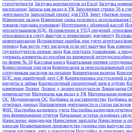
статотчетности
Загрузка контрагентов из Excel
Загрузка номенк
расписанию
Запасы как вклад в УК
Заполнение строки 5б в сч
деятельности
Зарплатный проект для ГПХ
Зачет убытков прош
Изменение оклада
Изменение срока полезного использования 
товаров (продажа излишков)
Интеграция с облачной кассой
Иск
неплательщиком НДС
Исправление в УПД сведений, относящи
относящихся к счету-фактуре и первичному документу
Исправл
инвентаризации
Исправление ошибок при учете агентских/ко
перевод
Как вести учет расходов если нет выручки
Как измени
грузополучатель разные лица
Как покупать упаковками, а про
удержать алименты из пособия по временной нетрудоспособно
по форме № 18
Кассовая книга
Квартальная премия сотрудник
Комиссионная торговля
Компенсация за неиспользованный от
сотрудникам расходов на питание
Конвертация валюты
Консер
НДС при ошибочной дате СФ
Корректировка поступлений и р
кредиты и займы
Краткосрочный процентный заем в рублях
Кр
измерения
Лизинг
Лизинг у лизингополучателя
Ликвидация ОС
номенклатуре
Материалы как вклад в УК
Материальная помощ
ОС
Модернизация ОС
Надбавка за наставничество
Надбавка за
отчетных данных
Направления деятельности и статьи расходов
ФНС
Настройка кадрового учета
Настройка календаря отчетно
при формировании отчетов
Начальные остатки основных средс
Начисление дивидендов
Начисление зарплаты
Начисление и оп
взносам
Незавершенное производство (оценка при выпуске пр
сроков поставки, учет у покупателя
Неустойка за просрочку ава