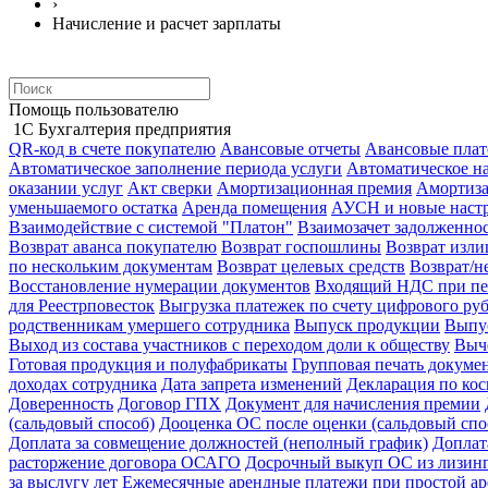
›
Начисление и расчет зарплаты
Помощь пользователю
1С Бухгалтерия предприятия
QR-код в счете покупателю
Авансовые отчеты
Авансовые пла
Автоматическое заполнение периода услуги
Автоматическое н
оказании услуг
Акт сверки
Амортизационная премия
Амортиз
уменьшаемого остатка
Аренда помещения
АУСН и новые настр
Взаимодействие с системой "Платон"
Взаимозачет задолженно
Возврат аванса покупателю
Возврат госпошлины
Возврат изл
по нескольким документам
Возврат целевых средств
Возврат/н
Восстановление нумерации документов
Входящий НДС при пе
для Реестрповесток
Выгрузка платежек по счету цифрового ру
родственникам умершего сотрудника
Выпуск продукции
Выпус
Выход из состава участников с переходом доли к обществу
Выч
Готовая продукция и полуфабрикаты
Групповая печать докуме
доходах сотрудника
Дата запрета изменений
Декларация по ко
Доверенность
Договор ГПХ
Документ для начисления премии
(сальдовый способ)
Дооценка ОС после оценки (сальдовый спо
Доплата за совмещение должностей (неполный график)
Доплат
расторжение договора ОСАГО
Досрочный выкуп ОС из лизин
за выслугу лет
Ежемесячные арендные платежи при простой ар