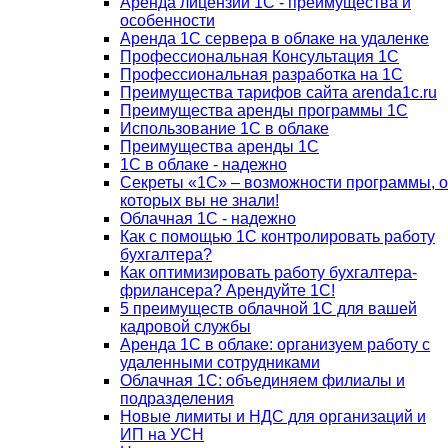
Аренда лицензий 1С - преимущества и
особенности
Аренда 1С сервера в облаке на удаленке
Профессиональная Консультация 1С
Профессиональная разработка на 1С
Преимущества тарифов сайта arenda1c.ru
Преимущества аренды программы 1С
Использование 1С в облаке
Преимущества аренды 1С
1С в облаке - надежно
Секреты «1С» – возможности программы, о
которых вы не знали!
Облачная 1С - надежно
Как с помощью 1С контролировать работу
бухгалтера?
Как оптимизировать работу бухгалтера-
фрилансера? Арендуйте 1С!
5 преимуществ облачной 1С для вашей
кадровой службы
Аренда 1С в облаке: организуем работу с
удаленными сотрудниками
Облачная 1С: объединяем филиалы и
подразделения
Новые лимиты и НДС для организаций и
ИП на УСН