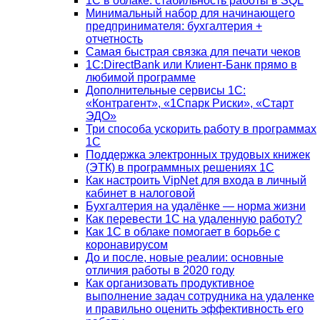
1С в облаке: стабильность работы в SQL
Минимальный набор для начинающего
предпринимателя: бухгалтерия +
отчетность
Самая быстрая связка для печати чеков
1С:DirectBank или Клиент-Банк прямо в
любимой программе
Дополнительные сервисы 1С:
«Контрагент», «1Спарк Риски», «Старт
ЭДО»
Три способа ускорить работу в программах
1С
Поддержка электронных трудовых книжек
(ЭТК) в программных решениях 1С
Как настроить VipNet для входа в личный
кабинет в налоговой
Бухгалтерия на удалёнке — норма жизни
Как перевести 1С на удаленную работу?
Как 1С в облаке помогает в борьбе с
коронавирусом
До и после, новые реалии: основные
отличия работы в 2020 году
Как организовать продуктивное
выполнение задач сотрудника на удаленке
и правильно оценить эффективность его