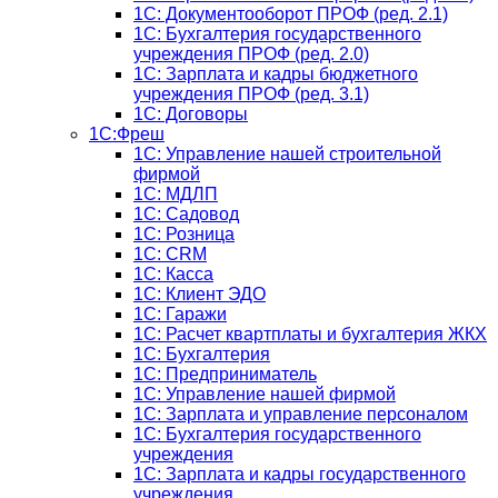
1С: Документооборот ПРОФ (ред. 2.1)
1C: Бухгалтерия государственного
учреждения ПРОФ (ред. 2.0)
1C: Зарплата и кадры бюджетного
учреждения ПРОФ (ред. 3.1)
1С: Договоры
1С:Фреш
1С: Управление нашей строительной
фирмой
1С: МДЛП
1С: Садовод
1С: Розница
1C: CRM
1C: Касса
1С: Клиент ЭДО
1С: Гаражи
1C: Расчет квартплаты и бухгалтерия ЖКХ
1C: Бухгалтерия
1C: Предприниматель
1C: Управление нашей фирмой
1C: Зарплата и управление персоналом
1C: Бухгалтерия государственного
учреждения
1C: Зарплата и кадры государственного
учреждения