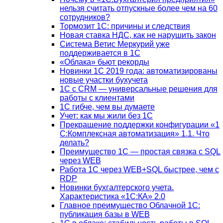
нельзя считать отпускные более чем на 60
сотрудников?
Тормозит 1C: причины и следствия
Новая ставка НДС, как не нарушить закон
Система Ветис Меркурий уже
поддерживается в 1С
«Облака» бьют рекорды
Новинки 1С 2019 года: автоматизированы
новые участки бухучета
1С с CRM — универсальные решения для
работы с клиентами
1С гибче, чем вы думаете
Учет: как мы жили без 1С
Прекращение поддержки конфигурации «1
С:Комплексная автоматизация» 1.1. Что
делать?
Преимущество 1С — простая связка с SQL
через WEB
Работа 1С через WEB+SQL быстрее, чем с
RDP
Новинки бухгалтерского учета.
Характеристика «1С:КА» 2.0
Главное преимущество Облачной 1С:
публикация базы в WEB