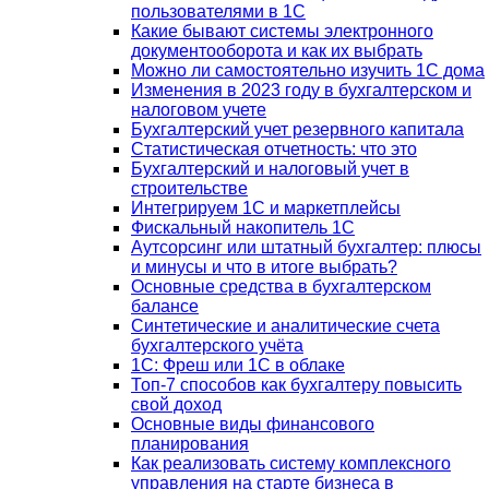
пользователями в 1С
Какие бывают системы электронного
документооборота и как их выбрать
Можно ли самостоятельно изучить 1С дома
Изменения в 2023 году в бухгалтерском и
налоговом учете
Бухгалтерский учет резервного капитала
Статистическая отчетность: что это
Бухгалтерский и налоговый учет в
строительстве
Интегрируем 1С и маркетплейсы
Фискальный накопитель 1С
Аутсорсинг или штатный бухгалтер: плюсы
и минусы и что в итоге выбрать?
Основные средства в бухгалтерском
балансе
Синтетические и аналитические счета
бухгалтерского учёта
1C: Фреш или 1С в облаке
Топ-7 способов как бухгалтеру повысить
свой доход
Основные виды финансового
планирования
Как реализовать систему комплексного
управления на старте бизнеса в