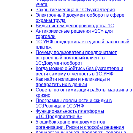
учета
Закрытие месяца в 1С:Бухгалтерия
Электронный документооборот в сфере
охраны труда
Виды систем делопроизводства 1C
Антикризисные решения «1С» для
торговли
1С:УНФ поддерживает единый налоговый
платеж
Почему пользователи предпочитают
встроенный почтовый клиент в
1С:Документооборот
Когда можно обойтись без бухгалтера и
вести самому отчетность в 1С:УНФ
Как найти излишки и неликвиды и
превратить их в деньги
Советы по оптимизации работы магазина в
кризис
Программы лояльности и скидки в
1С:Розница и 1С:УНФ
Функциональность платформы
«1С:Предприятие 8»
5 ошибок хранения документов
организации. Риски и способы решения
Как магазину начать продавать товары в