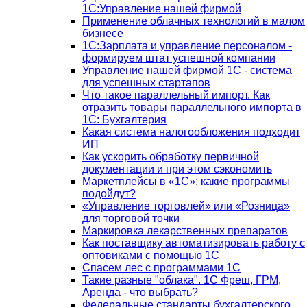
1С:Управление нашей фирмой
Применение облачных технологий в малом
бизнесе
1C:Зарплата и управление персоналом -
формируем штат успешной компании
Управление нашей фирмой 1C - система
для успешных стартапов
Что такое параллельный импорт. Как
отразить товары параллельного импорта в
1С: Бухгалтерия
Какая система налогообложения подходит
ИП
Как ускорить обработку первичной
документации и при этом сэкономить
Маркетплейсы в «1С»: какие программы
подойдут?
«Управление торговлей» или «Розница»
для торговой точки
Маркировка лекарственных препаратов
Как поставщику автоматизировать работу с
оптовиками с помощью 1С
Спасем лес с программами 1С
Такие разные "облака". 1С Фреш, ГРМ,
Аренда - что выбрать?
Федеральные стандарты бухгалтерского