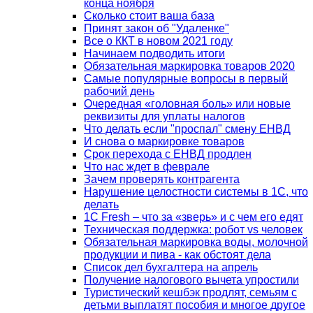
конца ноября
Сколько стоит ваша база
Принят закон об "Удаленке"
Все о ККТ в новом 2021 году
Начинаем подводить итоги
Обязательная маркировка товаров 2020
Самые популярные вопросы в первый
рабочий день
Очередная «головная боль» или новые
реквизиты для уплаты налогов
Что делать если "проспал" смену ЕНВД
И снова о маркировке товаров
Срок перехода с ЕНВД продлен
Что нас ждет в феврале
Зачем проверять контрагента
Нарушение целостности системы в 1С, что
делать
1С Fresh – что за «зверь» и с чем его едят
Техническая поддержка: робот vs человек
Обязательная маркировка воды, молочной
продукции и пива - как обстоят дела
Список дел бухгалтера на апрель
Получение налогового вычета упростили
Туристический кешбэк продлят, семьям с
детьми выплатят пособия и многое другое