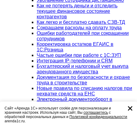
Увольнение сотрудника дистанционно
Как не потерять деньги и отследить
текущее финансовое состояние
контрагентов
Как легко и бесплатно сдавать СЗВ-ТД
Сокращаем расходы на оплату труда
Ошибки работодателей при сокращении
сотрудников
Корректировка остатков ЕГАИС в
1С:Розница
Частые ошибки при работе с 1С:ЗУП
Интеграция IP-телефонии и CRM
Бухгалтерский и налоговый учет выкупа
арендованного имущества
Документация по безопасности и охране
труда в строительстве
Новые правила по списанию налогов при
нехватке средств на ЕНС
Электронный документооборот в
строительстве
Сайт «Аренда 1С» использует cookie для персонализации и
Трудоустройство несовершеннолетних по
хранения настроек. Используя наш сайт, Вы
соглашаетесь
с
новым правилам
обработкой персональных данных и
Политикой конфиденциальности
Пониженные тарифы по страховым
arenda1c.ru.
взносам для МСП в 2024 году
СИЗ и СиОС