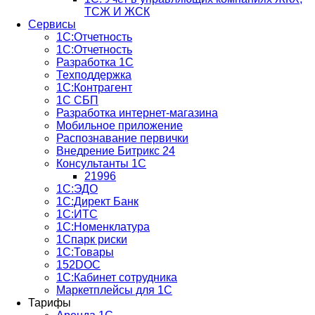
ТСЖ И ЖСК
Сервисы
1С:Отчетность
1С:Отчетность
Разработка 1С
Техподдержка
1С:Контрагент
1С СБП
Разработка интернет-магазина
Мобильное приложение
Распознавание первички
Внедрение Битрикс 24
Консультанты 1С
21996
1С:ЭДО
1С:Директ Банк
1С:ИТС
1С:Номенклатура
1Спарк риски
1С:Товары
152DOC
1С:Кабинет сотрудника
Маркетплейсы для 1С
Тарифы