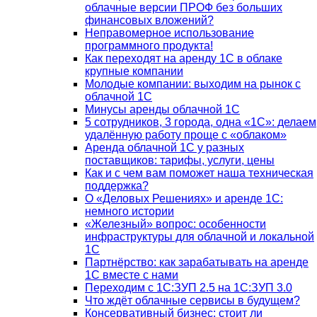
облачные версии ПРОФ без больших
финансовых вложений?
Неправомерное использование
программного продукта!
Как переходят на аренду 1С в облаке
крупные компании
Молодые компании: выходим на рынок с
облачной 1С
Минусы аренды облачной 1С
5 сотрудников, 3 города, одна «1С»: делаем
удалённую работу проще с «облаком»
Аренда облачной 1С у разных
поставщиков: тарифы, услуги, цены
Как и с чем вам поможет наша техническая
поддержка?
О «Деловых Решениях» и аренде 1С:
немного истории
«Железный» вопрос: особенности
инфраструктуры для облачной и локальной
1С
Партнёрство: как зарабатывать на аренде
1С вместе с нами
Переходим с 1С:ЗУП 2.5 на 1С:ЗУП 3.0
Что ждёт облачные сервисы в будущем?
Консервативный бизнес: стоит ли