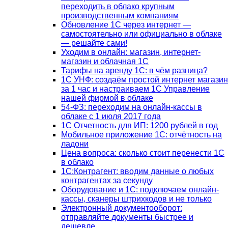
переходить в облако крупным
производственным компаниям
Обновление 1С через интернет —
самостоятельно или официально в облаке
— решайте сами!
Уходим в онлайн: магазин, интернет-
магазин и облачная 1С
Тарифы на аренду 1С: в чём разница?
1С УНФ: создаём простой интернет магазин
за 1 час и настраиваем 1С Управление
нашей фирмой в облаке
54-ФЗ: переходим на онлайн-кассы в
облаке с 1 июля 2017 года
1С Отчетность для ИП: 1200 рублей в год
Мобильное приложение 1С: отчётность на
ладони
Цена вопроса: сколько стоит перенести 1С
в облако
1С:Контрагент: вводим данные о любых
контрагентах за секунду
Оборудование и 1С: подключаем онлайн-
кассы, сканеры штрихкодов и не только
Электронный документооборот:
отправляйте документы быстрее и
дешевле