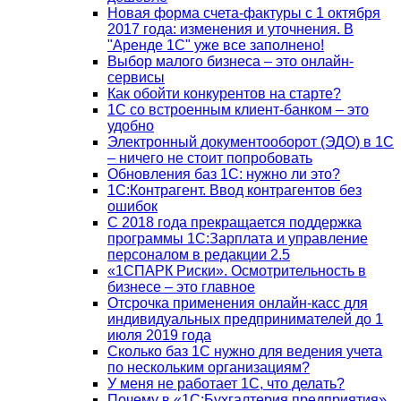
Новая форма счета-фактуры с 1 октября
2017 года: изменения и уточнения. В
"Аренде 1С" уже все заполнено!
Выбор малого бизнеса – это онлайн-
сервисы
Как обойти конкурентов на старте?
1C со встроенным клиент-банком – это
удобно
Электронный документооборот (ЭДО) в 1С
– ничего не стоит попробовать
Обновления баз 1С: нужно ли это?
1С:Контрагент. Ввод контрагентов без
ошибок
С 2018 года прекращается поддержка
программы 1С:Зарплата и управление
персоналом в редакции 2.5
«1СПАРК Риски». Осмотрительность в
бизнесе – это главное
Отсрочка применения онлайн-касс для
индивидуальных предпринимателей до 1
июля 2019 года
Сколько баз 1C нужно для ведения учета
по нескольким организациям?
У меня не работает 1С, что делать?
Почему в «1С:Бухгалтерия предприятия»