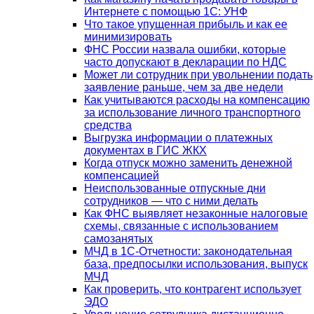
Интернете с помощью 1С: УНФ
Что такое упущенная прибыль и как ее
минимизировать
ФНС России назвала ошибки, которые
часто допускают в декларации по НДС
Может ли сотрудник при увольнении подать
заявление раньше, чем за две недели
Как учитываются расходы на компенсацию
за использование личного транспортного
средства
Выгрузка информации о платежных
документах в ГИС ЖКХ
Когда отпуск можно заменить денежной
компенсацией
Неиспользованные отпускные дни
сотрудников — что с ними делать
Как ФНС выявляет незаконные налоговые
схемы, связанные с использованием
самозанятых
МЧД в 1С-Отчетности: законодательная
база, предпосылки использования, выпуск
МЧД
Как проверить, что контрагент использует
ЭДО