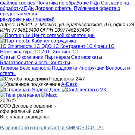
файлов cookies
Политика по обработке ПДн
Cогласие на
обработку ПДн
Договор оферты
Публичная оферта о
предоставлении
рекуррентных платежей
Адрес: 109341, г. Москва, ул. Братиславская, д.6, офис 134
ИНН 7734613490 ОГРН 1097746253406
1С Отчетность
1С ЭДО
1С Контрагент
1С Фреш
1С
Номенклатура
1С ИТС
Хостинг 1С
Статьи
О компании
Партнерам
Сертификаты
Благотворительность
Контакты
Тарифы
Безопасность
Поддержка
Инструкции
Вопросы и
ответы
Поддержка 24/7
A-Desk
2026 ©
ООО Деловые решения -
официальный сайт.
Все права защищены.
Разработано и продвигается AMIGOS DIGITAL