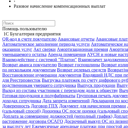
›
Разовое начисление компенсационных выплат
Помощь пользователю
1С Бухгалтерия предприятия
QR-код в счете покупателю
Авансовые отчеты
Авансовые пла
Автоматическое заполнение периода услуги
Автоматическое н
оказании услуг
Акт сверки
Амортизационная премия
Амортиз
уменьшаемого остатка
Аренда помещения
АУСН и новые настр
Взаимодействие с системой "Платон"
Взаимозачет задолженно
Возврат аванса покупателю
Возврат госпошлины
Возврат изл
по нескольким документам
Возврат целевых средств
Возврат/н
Восстановление нумерации документов
Входящий НДС при пе
для Реестрповесток
Выгрузка платежек по счету цифрового ру
родственникам умершего сотрудника
Выпуск продукции
Выпус
Выход из состава участников с переходом доли к обществу
Выч
Готовая продукция и полуфабрикаты
Групповая печать докуме
доходах сотрудника
Дата запрета изменений
Декларация по ко
Доверенность
Договор ГПХ
Документ для начисления премии
(сальдовый способ)
Дооценка ОС после оценки (сальдовый спо
Доплата за совмещение должностей (неполный график)
Доплат
расторжение договора ОСАГО
Досрочный выкуп ОС из лизин
за выслугу лет
Ежемесячные арендные платежи при простой ар