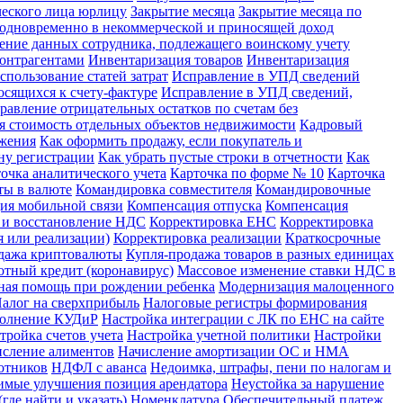
ческого лица юрлицу
Закрытие месяца
Закрытие месяца по
х одновременно в некоммерческой и приносящей доход
ение данных сотрудника, подлежащего воинскому учету
контрагентами
Инвентаризация товаров
Инвентаризация
спользование статей затрат
Исправление в УПД сведений
сящихся к счету-фактуре
Исправление в УПД сведений,
равление отрицательных остатков по счетам без
я стоимость отдельных объектов недвижимости
Кадровый
ожения
Как оформить продажу, если покупатель и
ну регистрации
Как убрать пустые строки в отчетности
Как
очка аналитического учета
Карточка по форме № 10
Карточка
ты в валюте
Командировка совместителя
Командировочные
ия мобильной связи
Компенсация отпуска
Компенсация
 и восстановление НДС
Корректировка ЕНС
Корректировка
 или реализации)
Корректировка реализации
Краткосрочные
дажа криптовалюты
Купля-продажа товаров в разных единицах
отный кредит (коронавирус)
Массовое изменение ставки НДС в
ная помощь при рождении ребенка
Модернизация малоценного
алог на сверхприбыль
Налоговые регистры формирования
полнение КУДиР
Настройка интеграции с ЛК по ЕНС на сайте
тройка счетов учета
Настройка учетной политики
Настройки
сление алиментов
Начисление амортизации ОС и НМА
отников
НДФЛ с аванса
Недоимка, штрафы, пени по налогам и
имые улучшения позиция арендатора
Неустойка за нарушение
где найти и указать)
Номенклатура
Обеспечительный платеж