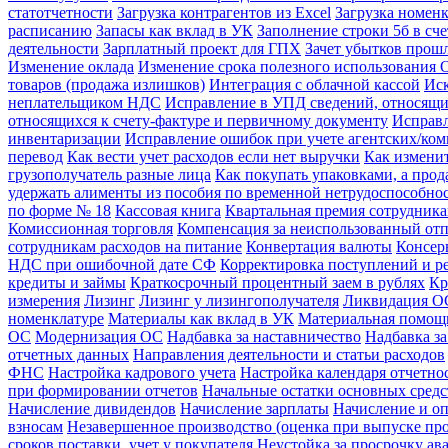
статотчетности
Загрузка контрагентов из Excel
Загрузка номенк
расписанию
Запасы как вклад в УК
Заполнение строки 5б в сч
деятельности
Зарплатный проект для ГПХ
Зачет убытков прош
Изменение оклада
Изменение срока полезного использования 
товаров (продажа излишков)
Интеграция с облачной кассой
Иск
неплательщиком НДС
Исправление в УПД сведений, относящи
относящихся к счету-фактуре и первичному документу
Исправл
инвентаризации
Исправление ошибок при учете агентских/ко
перевод
Как вести учет расходов если нет выручки
Как измени
грузополучатель разные лица
Как покупать упаковками, а про
удержать алименты из пособия по временной нетрудоспособно
по форме № 18
Кассовая книга
Квартальная премия сотрудник
Комиссионная торговля
Компенсация за неиспользованный от
сотрудникам расходов на питание
Конвертация валюты
Консер
НДС при ошибочной дате СФ
Корректировка поступлений и р
кредиты и займы
Краткосрочный процентный заем в рублях
Кр
измерения
Лизинг
Лизинг у лизингополучателя
Ликвидация ОС
номенклатуре
Материалы как вклад в УК
Материальная помощ
ОС
Модернизация ОС
Надбавка за наставничество
Надбавка за
отчетных данных
Направления деятельности и статьи расходов
ФНС
Настройка кадрового учета
Настройка календаря отчетно
при формировании отчетов
Начальные остатки основных средс
Начисление дивидендов
Начисление зарплаты
Начисление и оп
взносам
Незавершенное производство (оценка при выпуске пр
сроков поставки, учет у покупателя
Неустойка за просрочку ава