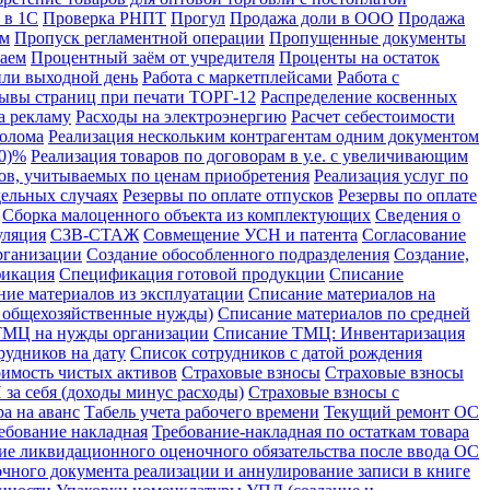
 в 1С
Проверка РНПТ
Прогул
Продажа доли в ООО
Продажа
ом
Пропуск регламентной операции
Пропущенные документы
аем
Процентный заём от учредителя
Проценты на остаток
или выходной день
Работа с маркетплейсами
Работа с
ывы страниц при печати ТОРГ-12
Распределение косвенных
а рекламу
Расходы на электроэнергию
Расчет себестоимости
лолома
Реализация нескольким контрагентам одним документом
10)%
Реализация товаров по договорам в у.е. с увеличивающим
ров, учитываемых по ценам приобретения
Реализация услуг по
дельных случаях
Резервы по оплате отпусков
Резервы по оплате
Сборка малоценного объекта из комплектующих
Сведения о
уляция
СЗВ-СТАЖ
Совмещение УСН и патента
Согласование
рганизации
Создание обособленного подразделения
Создание,
икация
Спецификация готовой продукции
Списание
ние материалов из эксплуатации
Списание материалов на
а общехозяйственные нужды)
Списание материалов по средней
ТМЦ на нужды организации
Списание ТМЦ: Инвентаризация
рудников на дату
Список сотрудников с датой рождения
имость чистых активов
Страховые взносы
Страховые взносы
за себя (доходы минус расходы)
Страховые взносы с
а на аванс
Табель учета рабочего времени
Текущий ремонт ОС
ебование накладная
Требование-накладная по остаткам товара
ие ликвидационного оценочного обязательства после ввода ОС
чного документа реализации и аннулирование записи в книге