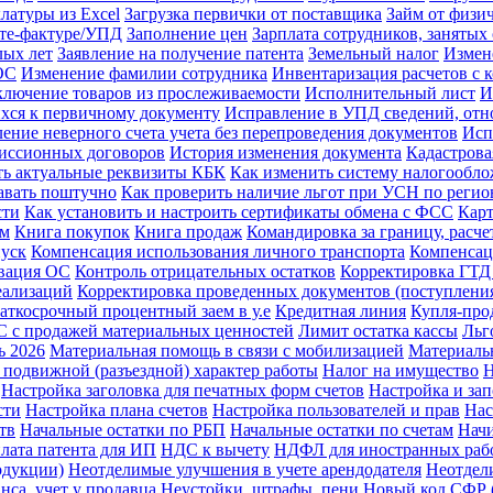
латуры из Excel
Загрузка первички от поставщика
Займ от физи
ете-фактуре/УПД
Заполнение цен
Зарплата сотрудников, заняты
лых лет
Заявление на получение патента
Земельный налог
Измен
ОС
Изменение фамилии сотрудника
Инвентаризация расчетов с 
лючение товаров из прослеживаемости
Исполнительный лист
И
хся к первичному документу
Исправление в УПД сведений, отно
ение неверного счета учета без перепроведения документов
Исп
миссионных договоров
История изменения документа
Кадастрова
ть актуальные реквизиты КБК
Как изменить систему налогообл
давать поштучно
Как проверить наличие льгот при УСН по регио
сти
Как установить и настроить сертификаты обмена с ФСС
Карт
ам
Книга покупок
Книга продаж
Командировка за границу, расче
пуск
Компенсация использования личного транспорта
Компенсац
вация ОС
Контроль отрицательных остатков
Корректировка ГТД
еализаций
Корректировка проведенных документов (поступления
аткосрочный процентный заем в у.е
Кредитная линия
Купля-про
 с продажей материальных ценностей
Лимит остатка кассы
Льг
ь 2026
Материальная помощь в связи с мобилизацией
Материаль
 подвижной (разъездной) характер работы
Налог на имущество
Н
Настройка заголовка для печатных форм счетов
Настройка и за
сти
Настройка плана счетов
Настройка пользователей и прав
Нас
тв
Начальные остатки по РБП
Начальные остатки по счетам
Начи
лата патента для ИП
НДС к вычету
НДФЛ для иностранных раб
одукции)
Неотделимые улучшения в учете арендодателя
Неотдел
нса, учет у продавца
Неустойки, штрафы, пени
Новый код СФР (