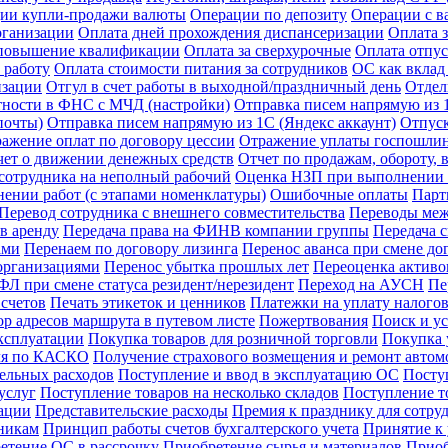
ии купли-продажи валюты
Операции по депозиту
Операции с в
рганизации
Оплата дней прохождения диспансеризации
Оплата 
 повышение квалификации
Оплата за сверхурочные
Оплата отпус
 работу
Оплата стоимости питания за сотрудников
ОС как вклад
изации
Отгул в счет работы в выходной/праздничный день
Отдел
тности в ФНС с МЧД (настройки)
Отправка писем напрямую из 1
почты)
Отправка писем напрямую из 1С (Яндекс аккаунт)
Отпус
ажение оплат по договору цессии
Отражение уплаты госпошли
чет о движении денежных средств
Отчет по продажам, обороту,
сотрудника на неполный рабочий
Оценка НЗП при выполнении р
ении работ (с этапами номенклатуры)
Ошибочные оплаты
Парт
Перевод сотрудника с внешнего совместительства
Переводы межд
в аренду
Передача права на ФИНВ компании группы
Передача 
ами
Перенаем по договору лизинга
Перенос аванса при смене до
организациями
Перенос убытка прошлых лет
Переоценка активов
Л при смене статуса резидент/нерезидент
Переход на АУСН
Пе
счетов
Печать этикеток и ценников
Платежки на уплату налого
р адресов маршрута в путевом листе
Пожертвования
Поиск и у
ксплуатации
Покупка товаров для розничной торговли
Покупка у
иля по КАСКО
Получение страхового возмещения и ремонт авто
ельных расходов
Поступление и ввод в эксплуатацию ОС
Посту
услуг
Поступление товаров на несколько складов
Поступление т
зации
Представительские расходы
Премия к празднику для сотру
никам
Принцип работы счетов бухгалтерского учета
Принятие к
етение ОС в рассрочку
Приобретение сырья и материалов
Приоб