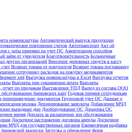
учета номенклатуры
Автоматический выпуск продукции
томатическое повторение счетов
Автотранспорт
Акт об
ция с даты приемки на учет ОС
Амортизация способом
й займ от учредителя
Благотворительность
Больничные
тал других организаций
Внесение денежных средств в кассу
 счет
Возврат товара от покупателя
Возврат товара поставщику
ещение сотруднику расходов на покупку медикаментов
формате xml
Выгрузка номенклатуры в Excel
Выгрузка отчетов
платы
Выплаты при сокращении штата
Выплаты
, отчет по продажам
Выставление УПД
Выход из состава ООО
 обслуживанию банковских карт
Годовая премия сотрудникам
и перепроведение документов
Групповой учет ОС
Данные о
мпенсация молока
Депонирование зарплаты
Добавление МЧД
рские выходные дни
Дооборудование ОС
Дооценка ОС
ночное время
Доплата за расширение зон обслуживания
ворам
Досрочное расторжение договора аренды
Досрочное
рма МЧД для государственных органов
Ежемесячная надбавка
а банковской выписки
Загрузка и обновление форм