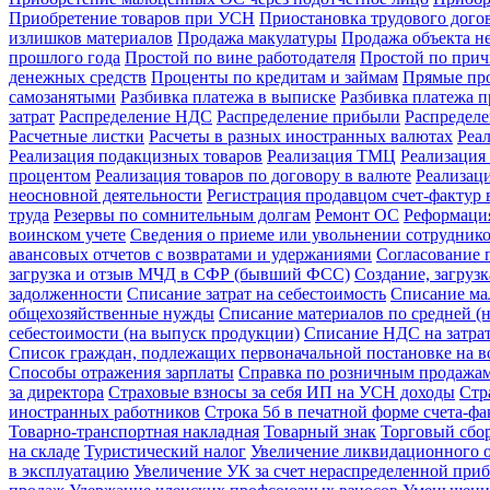
Приобретение товаров при УСН
Приостановка трудового догов
излишков материалов
Продажа макулатуры
Продажа объекта н
прошлого года
Простой по вине работодателя
Простой по прич
денежных средств
Проценты по кредитам и займам
Прямые про
самозанятыми
Разбивка платежа в выписке
Разбивка платежа 
затрат
Распределение НДС
Распределение прибыли
Распредел
Расчетные листки
Расчеты в разных иностранных валютах
Реа
Реализация подакцизных товаров
Реализация ТМЦ
Реализация 
процентом
Реализация товаров по договору в валюте
Реализац
неосновной деятельности
Регистрация продавцом счет-фактур 
труда
Резервы по сомнительным долгам
Ремонт ОС
Реформация
воинском учете
Сведения о приеме или увольнении сотрудник
авансовых отчетов с возвратами и удержаниями
Согласование 
загрузка и отзыв МЧД в СФР (бывший ФСС)
Создание, загруз
задолженности
Списание затрат на себестоимость
Списание ма
общехозяйственные нужды
Списание материалов по средней (н
себестоимости (на выпуск продукции)
Списание НДС на затра
Список граждан, подлежащих первоначальной постановке на в
Способы отражения зарплаты
Справка по розничным продажа
за директора
Страховые взносы за себя ИП на УСН доходы
Стр
иностранных работников
Строка 5б в печатной форме счета-ф
Товарно-транспортная накладная
Товарный знак
Торговый сбо
на складе
Туристический налог
Увеличение ликвидационного о
в эксплуатацию
Увеличение УК за счет нераспределенной при