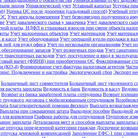
 ликвидационного обязательства
Универсальный отчет задолж
етьим лицом
Управленческий учет
Уставный капитал
Уступка пра
об)
Уценка ОС после дооценки (сальдовый способ)
Учебный отп
 ОС
Учет аренды помещения
Учет безвозмездно полученного им
тве
Учёт давальческого сырья у заказчика
Учет давальческого сыр
тной платы, НДФЛ и страховых взносов при смене объекта нал
люты
Учет малоценных объектов
Учет материалов
Учет материал
 в кассе
Учет оборудования
Учет операций купли-продажи в ва
 к ней для нужд офиса
Учет по нескольким органазициям
Учет п
д обесценивание запасов
Учет розничных продаж
Учет санаторно
ет транспортных расходов
Учет, поступление и ввод в эксплуат
говый вычет (ФИНВ) при приобретении ОС
Фиксированные ст
и (КО-4)
Формирование счет-фактуры налоговым агентом
Части
ринг. Подключение и настройка
Экологический сбор
Экспорт не
Больничный лист совместителя
Больничный лист уволенного с
ля расчета зарплаты
Ведомость в банк
Ведомость в кассу
Ведомос
Возврат из банка заработной платы сотрудника
Возврат излиш
 трудового договора с мобилизованным сотрудником
Возобновл
ата благотворительной помощи физлицу
Выплата вознагражде
Выплаты при сокращении штата
Выходное пособие
Выходной де
 для кормления
Графики работы для сотрудников
Групповое изм
ание зарплаты
Детализация мест и способов выплаты зарплаты 
е отпуска определенной категории граждан
Досрочное возвращ
 отпуска денежной компенсацией
Заполнение ЕФС-1 при слиян