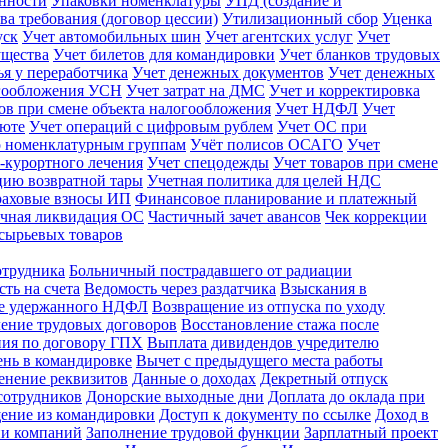
енности
Упаковки номенклатуры
УПД (создание и
ва требования (договор цессии)
Утилизационный сбор
Уценка
уск
Учет автомобильных шин
Учет агентских услуг
Учет
ущества
Учет билетов для командировки
Учет бланков трудовых
ья у переработчика
Учет денежных документов
Учет денежных
огообложения УСН
Учет затрат на ДМС
Учет и корректировка
ов при смене объекта налогообложения
Учет НДФЛ
Учет
люте
Учет операций с цифровым рублем
Учет ОС при
о номенклатурным группам
Учёт полисов ОСАГО
Учет
-курортного лечения
Учет спецодежды
Учет товаров при смене
ацию возвратной тары
Учетная политика для целей НДС
раховые взносы ИП
Финансовое планирование и платежный
чная ликвидация ОС
Частичный зачет авансов
Чек коррекции
сырьевых товаров
отрудника
Больничный пострадавшего от радиации
ть на счета
Ведомость через раздатчика
Взыскания в
не удержанного НДФЛ
Возвращение из отпуска по уходу
ение трудовых договоров
Восстановление стажа после
ния по договору ГПХ
Выплата дивидендов учредителю
нь в командировке
Вычет с предыдущего места работы
енение реквизитов
Данные о доходах
Декретный отпуск
сотрудников
Донорские выходные дни
Доплата до оклада при
ение из командировки
Доступ к документу по ссылке
Доход в
ии компаний
Заполнение трудовой функции
Зарплатный проект