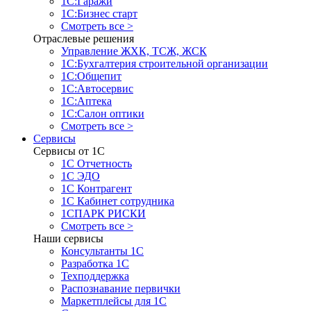
1С:Гаражи
1С:Бизнес старт
Смотреть все >
Отраслевые решения
Управление ЖХК, ТСЖ, ЖСК
1С:Бухгалтерия строительной организации
1С:Общепит
1С:Автосервис
1С:Аптека
1С:Салон оптики
Смотреть все >
Сервисы
Сервисы от 1С
1С Отчетность
1С ЭДО
1С Контрагент
1С Кабинет сотрудника
1СПАРК РИСКИ
Смотреть все >
Наши сервисы
Консультанты 1С
Разработка 1С
Техподдержка
Распознавание первички
Маркетплейсы для 1С