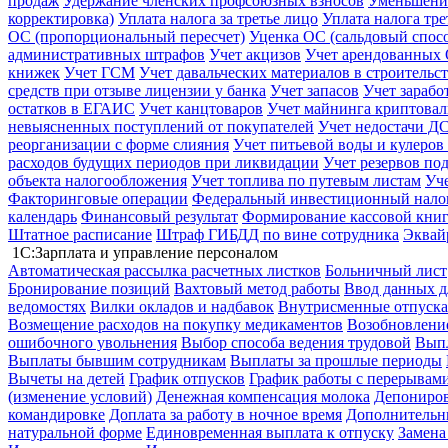
продаж
Удержание членских профсоюзных взносов
Уменьшение
корректировка)
Уплата налога за третье лицо
Уплата налога тр
ОС (пропорциональный пересчет)
Уценка ОС (сальдовый спос
административных штрафов
Учет акцизов
Учет арендованных
книжек
Учет ГСМ
Учет давальческих материалов в строительс
средств при отзыве лицензии у банка
Учет запасов
Учет зарабо
остатков в ЕГАИС
Учет канцтоваров
Учет майнинга криптова
невыясненных поступлений от покупателей
Учет недостачи ДС
реорганизации с форме слияния
Учет питьевой воды и кулеров
расходов будущих периодов при ликвидации
Учет резервов по
объекта налогообложения
Учет топлива по путевым листам
Уч
Факторинговые операции
Федеральный инвестиционный нало
календарь
Финансовый результат
Формирование кассовой книг
Штатное расписание
Штраф ГИБДД по вине сотрудника
Эквай
1С:Зарплата и управление персоналом
Автоматическая рассылка расчетных листков
Больничный лист
Бронирование позиций
Вахтовый метод работы
Ввод данных д
ведомостях
Вилки окладов и надбавок
Внутрисменные отпуска
Возмещение расходов на покупку медикаментов
Возобновление
ошибочного увольнения
Выбор способа ведения трудовой
Выпл
Выплаты бывшим сотрудникам
Выплаты за прошлые периоды
Вычеты на детей
График отпусков
График работы с перерывами
(изменение условий)
Денежная компенсация молока
Депониров
командировке
Доплата за работу в ночное время
Дополнительны
натуральной форме
Единовременная выплата к отпуску
Замена