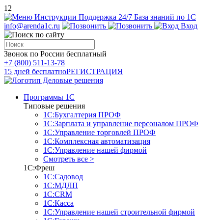
12
Инструкции
Поддержка 24/7
База знаний по 1С
info@arenda1c.ru
Вход
Звонок по России бесплатный
+7 (800) 511-13-78
15 дней бесплатно
РЕГИСТРАЦИЯ
Программы 1С
Типовые решения
1С:Бухгалтерия ПРОФ
1С:Зарплата и управление персоналом ПРОФ
1С:Управление торговлей ПРОФ
1С:Комплексная автоматизация
1С:Управление нашей фирмой
Смотреть все >
1С:Фреш
1С:Садовод
1С:МДЛП
1С:CRM
1С:Касса
1С:Управление нашей строительной фирмой