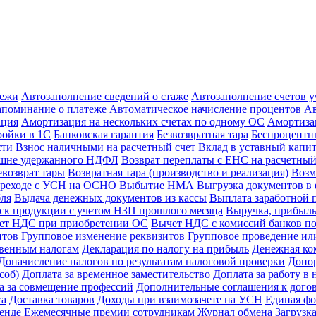
тежи
Автозаполнение сведений о стаже
Автозаполнение счетов 
апоминание о платеже
Автоматическое начисление процентов
Ав
ация
Амортизация на нескольких счетах по одному ОС
Амортиза
ойки в 1С
Банковская гарантия
Безвозвратная тара
Беспроцентны
сти
Взнос наличными на расчетный счет
Вклад в уставный капи
ишне удержанного НДФЛ
Возврат переплаты с ЕНС на расчетный
евозврат тары
Возвратная тара (производство и реализация)
Возм
реходе с УСН на ОСНО
Выбытие НМА
Выгрузка документов в 
бля
Выдача денежных документов из кассы
Выплата заработной 
к продукции с учетом НЗП прошлого месяца
Выручка, прибыль
ет НДС при приобретении ОС
Вычет НДС с комиссий банков по
нтов
Групповое изменение реквизитов
Групповое проведение ил
свенным налогам
Декларация по налогу на прибыль
Денежная ко
Доначисление налогов по результатам налоговой проверки
Доно
соб)
Доплата за временное заместительство
Доплата за работу в 
а за совмещение профессий
Дополнительные соглашения к дого
га
Доставка товаров
Доходы при взаимозачете на УСН
Единая фо
енде
Ежемесячные премии сотрудникам
Журнал обмена
Загрузк