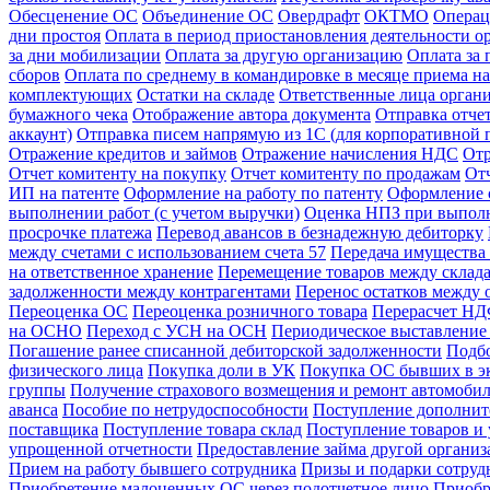
Обесценение ОС
Объединение ОС
Овердрафт
ОКТМО
Операц
дни простоя
Оплата в период приостановления деятельности о
за дни мобилизации
Оплата за другую организацию
Оплата за
сборов
Оплата по среднему в командировке в месяце приема на
комплектующих
Остатки на складе
Ответственные лица орган
бумажного чека
Отображение автора документа
Отправка отче
аккаунт)
Отправка писем напрямую из 1С (для корпоративной 
Отражение кредитов и займов
Отражение начисления НДС
Отр
Отчет комитенту на покупку
Отчет комитенту по продажам
От
ИП на патенте
Оформление на работу по патенту
Оформление 
выполнении работ (с учетом выручки)
Оценка НПЗ при выполн
просрочке платежа
Перевод авансов в безнадежную дебиторку
между счетами с использованием счета 57
Передача имущества 
на ответственное хранение
Перемещение товаров между склад
задолженности между контрагентами
Перенос остатков между 
Переоценка ОС
Переоценка розничного товара
Перерасчет НДФ
на ОСНО
Переход с УСН на ОСН
Периодическое выставление 
Погашение ранее списанной дебиторской задолженности
Подбо
физического лица
Покупка доли в УК
Покупка ОС бывших в э
группы
Получение страхового возмещения и ремонт автомоб
аванса
Пособие по нетрудоспособности
Поступление дополнит
поставщика
Поступление товара склад
Поступление товаров и 
упрощенной отчетности
Предоставление займа другой органи
Прием на работу бывшего сотрудника
Призы и подарки сотруд
Приобретение малоценных ОС через подотчетное лицо
Приобр