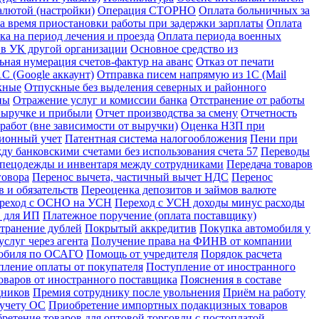
алютой (настройки)
Операция СТОРНО
Оплата больничных за
за время приостановки работы при задержки зарплаты
Оплата
ка на период лечения и проезда
Оплата периода военных
 в УК другой организации
Основное средство из
ьная нумерация счетов-фактур на аванс
Отказ от печати
С (Google аккаунт)
Отправка писем напрямую из 1С (Mail
кные
Отпускные без выделения северных и районного
ны
Отражение услуг и комиссии банка
Отстранение от работы
 выручке и прибыли
Отчет производства за смену
Отчетность
абот (вне зависимости от выручки)
Оценка НЗП при
ионный учет
Патентная система налогообложения
Пени при
у банковскими счетами без использования счета 57
Переводы
спецодежды и инвентаря между сотрудниками
Передача товаров
говора
Перенос вычета, частичный вычет НДС
Перенос
 и обязательств
Переоценка депозитов и займов валюте
реход с ОСНО на УСН
Переход с УСН доходы минус расходы
в для ИП
Платежное поручение (оплата поставщику)
странение дублей
Покрытый аккредитив
Покупка автомобиля у
слуг через агента
Получение права на ФИНВ от компании
мобиля по ОСАГО
Помощь от учредителя
Порядок расчета
пление оплаты от покупателя
Поступление от иностранного
оваров от иностранного поставщика
Пояснения в составе
дников
Премия сотруднику после увольнения
Приём на работу
 учету ОС
Приобретение импортных подакцизных товаров
ретение товаров для оптовой торговли с постоплатой