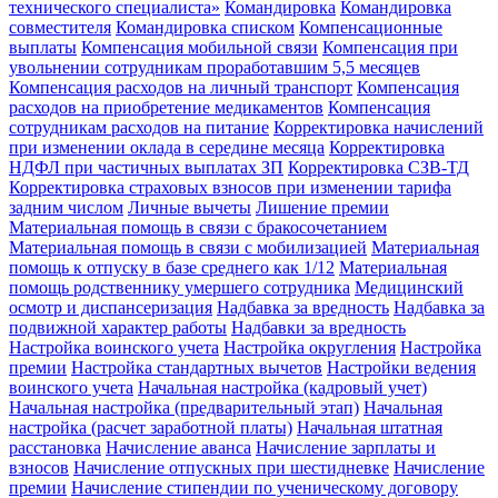
технического специалиста»
Командировка
Командировка
совместителя
Командировка списком
Компенсационные
выплаты
Компенсация мобильной связи
Компенсация при
увольнении сотрудникам проработавшим 5,5 месяцев
Компенсация расходов на личный транспорт
Компенсация
расходов на приобретение медикаментов
Компенсация
сотрудникам расходов на питание
Корректировка начислений
при изменении оклада в середине месяца
Корректировка
НДФЛ при частичных выплатах ЗП
Корректировка СЗВ-ТД
Корректировка страховых взносов при изменении тарифа
задним числом
Личные вычеты
Лишение премии
Материальная помощь в связи с бракосочетанием
Материальная помощь в связи с мобилизацией
Материальная
помощь к отпуску в базе среднего как 1/12
Материальная
помощь родственнику умершего сотрудника
Медицинский
осмотр и диспансеризация
Надбавка за вредность
Надбавка за
подвижной характер работы
Надбавки за вредность
Настройка воинского учета
Настройка округления
Настройка
премии
Настройка стандартных вычетов
Настройки ведения
воинского учета
Начальная настройка (кадровый учет)
Начальная настройка (предварительный этап)
Начальная
настройка (расчет заработной платы)
Начальная штатная
расстановка
Начисление аванса
Начисление зарплаты и
взносов
Начисление отпускных при шестидневке
Начисление
премии
Начисление стипендии по ученическому договору