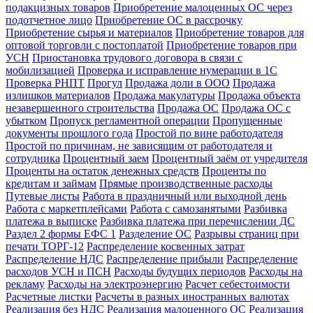
подакцизных товаров
Приобретение малоценных ОС через
подотчетное лицо
Приобретение ОС в рассрочку
Приобретение сырья и материалов
Приобретение товаров для
оптовой торговли с постоплатой
Приобретение товаров при
УСН
Приостановка трудового договора в связи с
мобилизацией
Проверка и исправление нумерации в 1С
Проверка РНПТ
Прогул
Продажа доли в ООО
Продажа
излишков материалов
Продажа макулатуры
Продажа объекта
незавершенного строительства
Продажа ОС
Продажа ОС с
убытком
Пропуск регламентной операции
Пропущенные
документы прошлого года
Простой по вине работодателя
Простой по причинам, не зависящим от работодателя и
сотрудника
Процентный заем
Процентный заём от учредителя
Проценты на остаток денежных средств
Проценты по
кредитам и займам
Прямые производственные расходы
Путевые листы
Работа в праздничный или выходной день
Работа с маркетплейсами
Работа с самозанятыми
Разбивка
платежа в выписке
Разбивка платежа при перечислении ДС
Раздел 2 формы ЕФС 1
Разделение ОС
Разрывы страниц при
печати ТОРГ-12
Распределение косвенных затрат
Распределение НДС
Распределение прибыли
Распределение
расходов УСН и ПСН
Расходы будущих периодов
Расходы на
рекламу
Расходы на электроэнергию
Расчет себестоимости
Расчетные листки
Расчеты в разных иностранных валютах
Реализация без НДС
Реализация малоценного ОС
Реализация