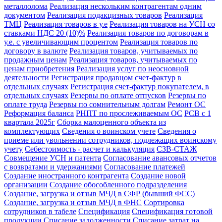
металлолома
Реализация нескольким контрагентам одним
документом
Реализация подакцизных товаров
Реализация
ТМЦ
Реализация товаров в у.е
Реализация товаров на УСН со
ставками НДС 20 (10)%
Реализация товаров по договорам в
у.е. с увеличивающим процентом
Реализация товаров по
договору в валюте
Реализация товаров, учитываемых по
продажным ценам
Реализация товаров, учитываемых по
ценам приобретения
Реализация услуг по неосновной
деятельности
Регистрация продавцом счет-фактур в
отдельных случаях
Регистрация счет-фактур покупателем, в
отдельных случаях
Резервы по оплате отпусков
Резервы по
оплате труда
Резервы по сомнительным долгам
Ремонт ОС
Реформация баланса
РНПТ по прослеживаемым ОС
РСВ с 1
квартала 2025г
Сборка малоценного объекта из
комплектующих
Сведения о воинском учете
Сведения о
приеме или увольнении сотрудников, подлежащих воинскому
учету
Себестоимость - расчет и калькуляция
СЗВ-СТАЖ
Совмещение УСН и патента
Согласование авансовых отчетов
с возвратами и удержаниями
Согласование платежей
Создание иностранного контрагента
Создание новой
организации
Создание обособленного подразделения
Создание, загрузка и отзыв МЧД в СФР (бывший ФСС)
Создание, загрузка и отзыв МЧД в ФНС
Сортировка
сотрудников в табеле
Спецификация
Спецификация готовой
продукции
Списание задолженности
Списание затрат на