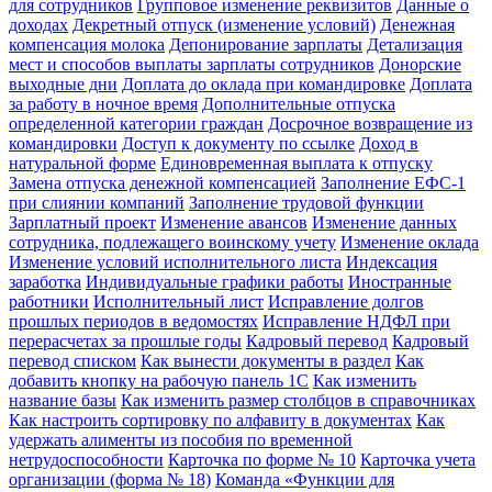
для сотрудников
Групповое изменение реквизитов
Данные о
доходах
Декретный отпуск (изменение условий)
Денежная
компенсация молока
Депонирование зарплаты
Детализация
мест и способов выплаты зарплаты сотрудников
Донорские
выходные дни
Доплата до оклада при командировке
Доплата
за работу в ночное время
Дополнительные отпуска
определенной категории граждан
Досрочное возвращение из
командировки
Доступ к документу по ссылке
Доход в
натуральной форме
Единовременная выплата к отпуску
Замена отпуска денежной компенсацией
Заполнение ЕФС-1
при слиянии компаний
Заполнение трудовой функции
Зарплатный проект
Изменение авансов
Изменение данных
сотрудника, подлежащего воинскому учету
Изменение оклада
Изменение условий исполнительного листа
Индексация
заработка
Индивидуальные графики работы
Иностранные
работники
Исполнительный лист
Исправление долгов
прошлых периодов в ведомостях
Исправление НДФЛ при
перерасчетах за прошлые годы
Кадровый перевод
Кадровый
перевод списком
Как вынести документы в раздел
Как
добавить кнопку на рабочую панель 1С
Как изменить
название базы
Как изменить размер столбцов в справочниках
Как настроить сортировку по алфавиту в документах
Как
удержать алименты из пособия по временной
нетрудоспособности
Карточка по форме № 10
Карточка учета
организации (форма № 18)
Команда «Функции для