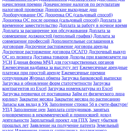
начисления премии
Доначисление налогов по результатам
налоговой проверки
Донорские выходные дни
Дооборудование ОС
Дооценка ОС (сальдовый способ)
Дооценка ОС после оценки (сальдовый способ)
Доплата за
временное заместительство
Доплата за работу в ночное время
Доплата за расширение зон обслуживания
Доплата за
совмещение должностей (неполный график)
Доплата за
совмещение профессий
Дополнительные соглашения к
договорам
Досрочное расторжение договора аренды
Досрочное расторжение договора ОСАГО
Досрочный выкуп
ОС из лизинга
Доставка товаров
Доходы при взаимозачете на
УСН
Единая форма МЧД для государственных органов
Ежемесячная надбавка за выслугу лет
Ежемесячные арендные
платежи при простой аренде
Ежемесячные премии
сотрудникам
Журнал обмена
Загрузка банковской выписки
Загрузка и обновление форм статотчетности
Загрузка
контрагентов из Excel
Загрузка номенклатуры из Excel
Загрузка первички от поставщика
Займ от физического лица
юрлицу
Закрытие месяца
Закрытие месяца по расписанию
Запасы как вклад в УК
Заполнение строки 5б в счете-фактуре/
УПД
Заполнение цен
Зарплата сотрудников, занятых
одновременно в некоммерческой и приносящей доход
деятельности
Зарплатный проект для ГПХ
Зачет убытков
прошлых лет
Заявление на получение патента
Земельный
налог
Изменение данных сотрудника, подлежащего