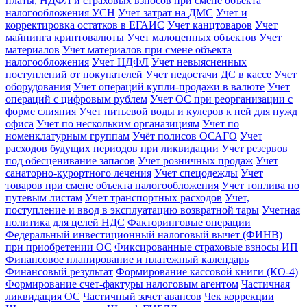
платы, НДФЛ и страховых взносов при смене объекта
налогообложения УСН
Учет затрат на ДМС
Учет и
корректировка остатков в ЕГАИС
Учет канцтоваров
Учет
майнинга криптовалюты
Учет малоценных объектов
Учет
материалов
Учет материалов при смене объекта
налогообложения
Учет НДФЛ
Учет невыясненных
поступлений от покупателей
Учет недостачи ДС в кассе
Учет
оборудования
Учет операций купли-продажи в валюте
Учет
операций с цифровым рублем
Учет ОС при реорганизации с
форме слияния
Учет питьевой воды и кулеров к ней для нужд
офиса
Учет по нескольким органазициям
Учет по
номенклатурным группам
Учёт полисов ОСАГО
Учет
расходов будущих периодов при ликвидации
Учет резервов
под обесценивание запасов
Учет розничных продаж
Учет
санаторно-курортного лечения
Учет спецодежды
Учет
товаров при смене объекта налогообложения
Учет топлива по
путевым листам
Учет транспортных расходов
Учет,
поступление и ввод в эксплуатацию возвратной тары
Учетная
политика для целей НДС
Факторинговые операции
Федеральный инвестиционный налоговый вычет (ФИНВ)
при приобретении ОС
Фиксированные страховые взносы ИП
Финансовое планирование и платежный календарь
Финансовый результат
Формирование кассовой книги (КО-4)
Формирование счет-фактуры налоговым агентом
Частичная
ликвидация ОС
Частичный зачет авансов
Чек коррекции