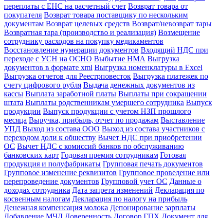
переплаты с ЕНС на расчетный счет
Возврат товара от
покупателя
Возврат товара поставщику по нескольким
документам
Возврат целевых средств
Возврат/невозврат тары
Возвратная тара (производство и реализация)
Возмещение
сотруднику расходов на покупку медикаментов
Восстановление нумерации документов
Входящий НДС при
переходе с УСН на ОСНО
Выбытие НМА
Выгрузка
документов в формате xml
Выгрузка номенклатуры в Excel
Выгрузка отчетов для Реестрповесток
Выгрузка платежек по
счету цифрового рубля
Выдача денежных документов из
кассы
Выплата заработной платы
Выплаты при сокращении
штата
Выплаты родственникам умершего сотрудника
Выпуск
продукции
Выпуск продукции с учетом НЗП прошлого
месяца
Выручка, прибыль, отчет по продажам
Выставление
УПД
Выход из состава ООО
Выход из состава участников с
переходом доли к обществу
Вычет НДС при приобретении
ОС
Вычет НДС с комиссий банков по обслуживанию
банковских карт
Годовая премия сотрудникам
Готовая
продукция и полуфабрикаты
Групповая печать документов
Групповое изменение реквизитов
Групповое проведение или
перепроведение документов
Групповой учет ОС
Данные о
доходах сотрудника
Дата запрета изменений
Декларация по
косвенным налогам
Декларация по налогу на прибыль
Денежная компенсация молока
Депонирование зарплаты
Добавление МЧД
Доверенность
Договор ГПХ
Документ для