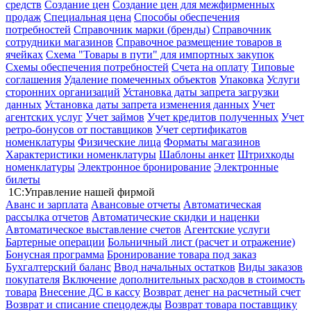
средств
Создание цен
Создание цен для межфирменных
продаж
Специальная цена
Способы обеспечения
потребностей
Справочник марки (бренды)
Справочник
сотрудники магазинов
Справочное размещение товаров в
ячейках
Схема "Товары в пути" для импортных закупок
Схемы обеспечения потребностей
Счета на оплату
Типовые
соглашения
Удаление помеченных объектов
Упаковка
Услуги
сторонних организаций
Установка даты запрета загрузки
данных
Установка даты запрета изменения данных
Учет
агентских услуг
Учет займов
Учет кредитов полученных
Учет
ретро-бонусов от поставщиков
Учет сертификатов
номенклатуры
Физические лица
Форматы магазинов
Характеристики номенклатуры
Шаблоны анкет
Штрихкоды
номенклатуры
Электронное бронирование
Электронные
билеты
1С:Управление нашей фирмой
Аванс и зарплата
Авансовые отчеты
Автоматическая
рассылка отчетов
Автоматические скидки и наценки
Автоматическое выставление счетов
Агентские услуги
Бартерные операции
Больничный лист (расчет и отражение)
Бонусная программа
Бронирование товара под заказ
Бухгалтерский баланс
Ввод начальных остатков
Виды заказов
покупателя
Включение дополнительных расходов в стоимость
товара
Внесение ДС в кассу
Возврат денег на расчетный счет
Возврат и списание спецодежды
Возврат товара поставщику