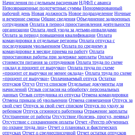
Начисления по сдельным расценкам
НДФЛ с аванса
Невозвращенные подотчетные суммы
Ненормированный
рабочий день
Новая должность
Новое подразделение
Ночные
и вечерние смены
Общие сведения
Объединение задвоенных
сотрудников
Оплата в период приостановления деятельности
организации
Оплата дней ухода за детьми-инвалидами
Оплата за период повышения квалификации
Оплата
командировки в отдельные регионы
Оплата отпуска с
последующим увольнением
Оплата по среднему в
командировке в месяце приема на работу
Оплата
приостановки работы при задержке зарплаты
Оплата
стоимости питания за сотрудников
Оплата труда по схеме
«оклад и процент от выручки»
Оплата труда по схеме
«процент от выручки не менее оклада»
Оплата труда по схеме
«процент от выручки»
Оплачиваемый отпуск
Остатки
отпусков
Отгул
Отгул списком
Отдельные документы для
начислений
Отзыв согласия на обработку персональных
данных
Отзыв сотрудника из отпуска
Отмена командировки
Отмена приказа об увольнении
Отмена совмещения
Отпуск за
свой счет
Отпуск за свой счет списком
Отпуск по уходу за
ребенком
Отпуск сезонного работника
Отражение зарплаты
Отстранение от работы
Отсутствие (болезнь, прогул, неявка)
Отсутствие с сохранением оплаты
Отчет «Реестр обученных
по охране труда лиц»
Отчет о плановых и фактических
отпусках
Отчет о среднесписочной
Отчет остатки отпусков