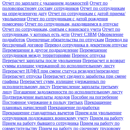
Отчет по зарплате с указанием должностей
Отчет по
половозрастному составу сотрудников
Отчет по сотрудникам
на определенную дату
Отчет по сотрудникам с датой приема/
увольнения
Отчет по сотрудникам с датой рождения
помесячно
Отчет по сотрудникам, находящимся в отпуске
Отчет по сотрудникам, снятым с воинского учета
Отчет по
сотрудникам, у которых есть дети
Отчет СЗВМ
Оформление
подработок
Оценочные обязательства по отпускам
Перевод на
бессрочный договор
Перевод сотрудника в декретном отпуске
Перемещение в другое подразделение
Перемещение
сотрудников между территориями
Перенос отпуска
Перерасчет зарплаты после увольнения
Перерасчет и возврат
суммы излишне удержанной по исполнительному листу
Перерасчет НДФЛ при смене статуса резидент/нерезидент
Перерасчет отпуска
Перерасчет среднего заработка при смене
графика
Перерасчет сумм, излишне удержанных по
исполнительному листу
Перечисление зарплаты третьему
лицу
Погашение задолженности по исполнительному листу
Подтверждение выплаты доходов
Пособие на погребение
Постоянное удержание в пользу третьих
Прекращение
плановых начислений
Прекращение подработки
Прекращение стандартных вычетов
Прием или увольнение
сотрудников подлежащих воинскому учету
Прием на работу
Прием на работу бывшего сотрудника
Прием на работу по
совместительству
Прием на работу по срочному трудовому