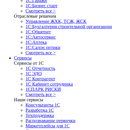
1С:Гаражи
1С:Бизнес старт
Смотреть все >
Отраслевые решения
Управление ЖХК, ТСЖ, ЖСК
1С:Бухгалтерия строительной организации
1С:Общепит
1С:Автосервис
1С:Аптека
1С:Салон оптики
Смотреть все >
Сервисы
Сервисы от 1С
1С Отчетность
1С ЭДО
1С Контрагент
1С Кабинет сотрудника
1СПАРК РИСКИ
Смотреть все >
Наши сервисы
Консультанты 1С
Разработка 1С
Техподдержка
Распознавание первички
Маркетплейсы для 1С