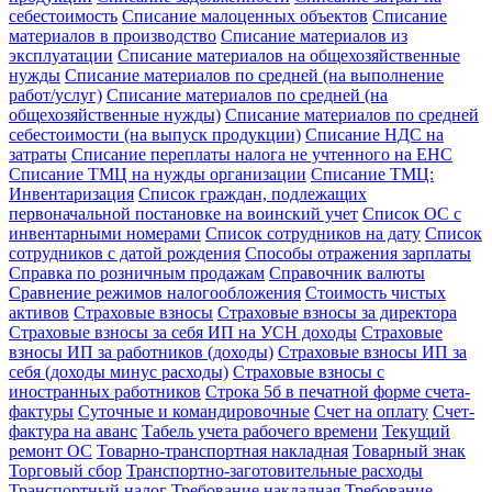
себестоимость
Списание малоценных объектов
Списание
материалов в производство
Списание материалов из
эксплуатации
Списание материалов на общехозяйственные
нужды
Списание материалов по средней (на выполнение
работ/услуг)
Списание материалов по средней (на
общехозяйственные нужды)
Списание материалов по средней
себестоимости (на выпуск продукции)
Списание НДС на
затраты
Списание переплаты налога не учтенного на ЕНС
Списание ТМЦ на нужды организации
Списание ТМЦ:
Инвентаризация
Список граждан, подлежащих
первоначальной постановке на воинский учет
Список ОС с
инвентарными номерами
Список сотрудников на дату
Список
сотрудников с датой рождения
Способы отражения зарплаты
Справка по розничным продажам
Справочник валюты
Сравнение режимов налогообложения
Стоимость чистых
активов
Страховые взносы
Страховые взносы за директора
Страховые взносы за себя ИП на УСН доходы
Страховые
взносы ИП за работников (доходы)
Страховые взносы ИП за
себя (доходы минус расходы)
Страховые взносы с
иностранных работников
Строка 5б в печатной форме счета-
фактуры
Суточные и командировочные
Счет на оплату
Счет-
фактура на аванс
Табель учета рабочего времени
Текущий
ремонт ОС
Товарно-транспортная накладная
Товарный знак
Торговый сбор
Транспортно-заготовительные расходы
Транспортный налог
Требование накладная
Требование-