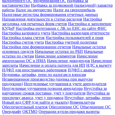
малоценного ОС
Модернизация ОС
Надбавка за
наставничество
Надбавка за подвижной (разъездной) характер
работы
Налог на имущество
Налог на сверхприбыль
Налоговые регистры формирования отчетных данных
Направления деятельности и статьи расходов
Настройка
заголовка для печатных форм счетов
Настройка и заполнение
КУДиР
Настройка интеграции с ЛК по ЕНС на сайте ФНС
Настройка кадрового учета
Настройка календаря отчетности
Настройка плана счетов
Настройка пользователей и прав
Настройка счетов учета
Настройка учетной политики
Настройки при формировании отчетов
Начальные остатки
основных средств
Начальные остатки по РБП
Начальные
остатки по счетам
Начисление алиментов
Начисление
амортизации ОС и НМА
Начисление дивидендов
Начисление
зарплаты
Начисление и оплата патента для ИП
НДС к вычету
НДФЛ для иностранных работников
НДФЛ с аванса
Недоимка, штрафы, пени по налогам и взносам
Незавершенное производство (оценка при выпуске
продукции)
Неотделимые улучшения в учете арендодателя
Неотделимые улучшения позиция арендатора
Неустойка за
нарушение сроков поставки, учет у покупателя
Неустойка за
просрочку аванса, учет у продавца
Неустойки, штрафы, пени
Новый код СФР (где найти и указать)
Номенклатура
Обеспечительный платеж
Обесценение ОС
Объединение ОС
Овердрафт
ОКТМО
Операции купли-продажи валюты