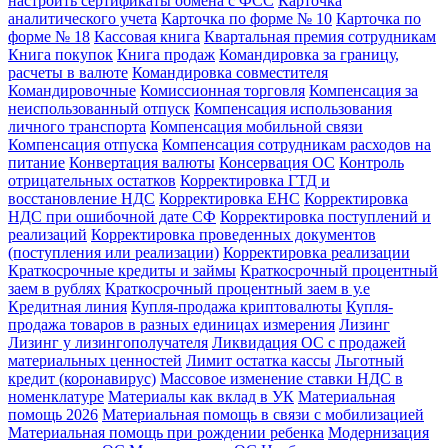
настроить сертификаты обмена с ФСС
Карточка
аналитического учета
Карточка по форме № 10
Карточка по
форме № 18
Кассовая книга
Квартальная премия сотрудникам
Книга покупок
Книга продаж
Командировка за границу,
расчеты в валюте
Командировка совместителя
Командировочные
Комиссионная торговля
Компенсация за
неиспользованный отпуск
Компенсация использования
личного транспорта
Компенсация мобильной связи
Компенсация отпуска
Компенсация сотрудникам расходов на
питание
Конвертация валюты
Консервация ОС
Контроль
отрицательных остатков
Корректировка ГТД и
восстановление НДС
Корректировка ЕНС
Корректировка
НДС при ошибочной дате СФ
Корректировка поступлений и
реализаций
Корректировка проведенных документов
(поступления или реализации)
Корректировка реализации
Краткосрочные кредиты и займы
Краткосрочный процентный
заем в рублях
Краткосрочный процентный заем в у.е
Кредитная линия
Купля-продажа криптовалюты
Купля-
продажа товаров в разных единицах измерения
Лизинг
Лизинг у лизингополучателя
Ликвидация ОС с продажей
материальных ценностей
Лимит остатка кассы
Льготный
кредит (коронавирус)
Массовое изменение ставки НДС в
номенклатуре
Материалы как вклад в УК
Материальная
помощь 2026
Материальная помощь в связи с мобилизацией
Материальная помощь при рождении ребенка
Модернизация