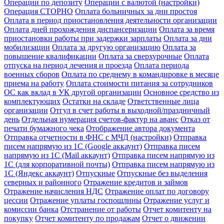
Операции по депозиту
Операции с валютой (настройки)
Операция СТОРНО
Оплата больничных за дни простоя
Оплата в период приостановления деятельности организации
Оплата дней прохождения диспансеризации
Оплата за время
приостановки работы при задержки зарплаты
Оплата за дни
мобилизации
Оплата за другую организацию
Оплата за
повышение квалификации
Оплата за сверхурочные
Оплата
отпуска на период лечения и проезда
Оплата периода
военных сборов
Оплата по среднему в командировке в месяце
приема на работу
Оплата стоимости питания за сотрудников
ОС как вклад в УК другой организации
Основное средство из
комплектующих
Остатки на складе
Ответственные лица
организации
Отгул в счет работы в выходной/праздничный
день
Отдельная нумерация счетов-фактур на аванс
Отказ от
печати бумажного чека
Отображение автора документа
Отправка отчетности в ФНС с МЧД (настройки)
Отправка
писем напрямую из 1С (Google аккаунт)
Отправка писем
напрямую из 1С (Mail аккаунт)
Отправка писем напрямую из
1С (для корпоративной почты)
Отправка писем напрямую из
1С (Яндекс аккаунт)
Отпускные
Отпускные без выделения
северных и районного
Отражение кредитов и займов
Отражение начисления НДС
Отражение оплат по договору
цессии
Отражение уплаты госпошлины
Отражение услуг и
комиссии банка
Отстранение от работы
Отчет комитенту на
покупку
Отчет комитенту по продажам
Отчет о движении