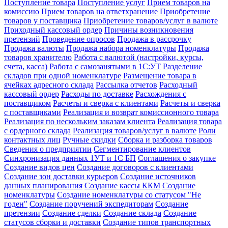
Поступление товара
Поступление услуг
Прием товаров на
комиссию
Прием товаров на ответхранение
Приобретение
товаров у поставщика
Приобретение товаров/услуг в валюте
Приходный кассовый ордер
Причины возникновения
претензий
Проведение опросов
Продажа в рассрочку
Продажа валюты
Продажа набора номенклатуры
Продажа
товаров хранителю
Работа с валютой (настройки, курсы,
счета, касса)
Работа с самозанятыми в 1С:УТ
Разделение
складов при одной номенклатуре
Размещение товара в
ячейках адресного склада
Рассылка отчетов
Расходный
кассовый ордер
Расходы по доставке
Расхождения с
поставщиком
Расчеты и сверка с клиентами
Расчеты и сверка
с поставщиками
Реализация и возврат комиссионного товара
Реализация по нескольким заказам клиента
Реализация товара
с ордерного склада
Реализация товаров/услуг в валюте
Роли
контактных лиц
Ручные скидки
Сборка и разборка товаров
Сведения о предприятии
Сегментирование клиентов
Синхронизация данных 1УТ и 1С БП
Соглашения о закупке
Создание видов цен
Создание договоров с клиентами
Создание зон доставки курьеров
Создание источников
данных планирования
Создание кассы ККМ
Создание
номенклатуры
Создание номенклатуры со статусом "Не
годен"
Создание поручений экспедиторам
Создание
претензии
Создание сделки
Создание склада
Создание
статусов сборки и доставки
Создание типов транспортных