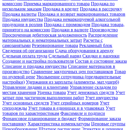
комиссию
Приемка маркированного товара
Продажа по
нескольким заказам
Продажа в кредит
Продажа в рассрочку
Продажа валюты
Продажа и возврат маркированных товаров
Продажа имущества
Продажа немаркируемой алкогольной
продукции в розлив
Продажа с промокодом
Продажа товара,
принятого на комиссию
Продажи в валюте
Производство
Просроченная дебиторская задолженность
Распределение
материальных и нематериальных затрат
Расчеты с
самозанятыми
Резервирование товара
Рекламный блок
Сведения об организации
Сдача оборудования в аренду
Сдельная оплата труда
Сдельный наряд
Скидки и наценки
Создание и настройка пользователя
Состав и состояние заказа
Списание и продажа имущества
Списание материалов в
производство
Сравнение закупочных цен поставщиков
Товар
по нулевой цене
Увольнение сотрудника (предварительные
настройки)
Удержания из зарплаты (алименты, мат.ущерб)
Управление лидами и клиентами
Управление складом по
местам хранения
Уценка товара
Учет денежных средств
Учет
затрат при частичном выполнении работ
Учет имущества
Учет основных средств
Учет серийных номеров
Учет
спецодежды
Учет товара в единицах и в упаковках
Учет
товаров по характеристикам
Факсимиле и подписи
Финансовое планирование и бюджет
Формирование заказа
поставщику
Характеристика номенклатуры
Ценовые группы
Ценообразование
Штатное расписание
Этикетки и ценники