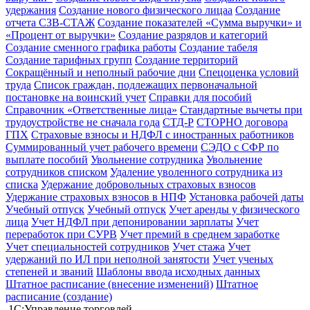
удержания
Создание нового физического лицаа
Создание
отчета СЗВ-СТАЖ
Создание показателей «Сумма выручки» и
«Процент от выручки»
Создание разрядов и категорий
Создание сменного графика работы
Создание табеля
Создание тарифных групп
Создание территорий
Сокращённый и неполный рабочие дни
Спецоценка условий
труда
Список граждан, подлежащих первоначальной
постановке на воинский учет
Справки для пособий
Справочник «Ответственные лица»
Стандартные вычеты при
трудоустройстве не сначала года
СТД-Р
СТОРНО договора
ГПХ
Страховые взносы и НДФЛ с иностранных работников
Суммированный учет рабочего времени
СЭДО с СФР по
выплате пособий
Увольнение сотрудника
Увольнение
сотрудников списком
Удаление уволенного сотрудника из
списка
Удержание добровольных страховых взносов
Удержание страховых взносов в НПФ
Установка рабочей даты
Учебный отпуск
Учебный отпуск
Учет аренды у физического
лица
Учет НДФЛ при депонировании зарплаты
Учет
переработок при СУРВ
Учет премий в среднем заработке
Учет специальностей сотрудников
Учет стажа
Учет
удержаний по ИЛ при неполной занятости
Учет ученых
степеней и званий
Шаблоны ввода исходных данных
Штатное расписание (внесение изменений)
Штатное
расписание (создание)
1С:Управление торговлей