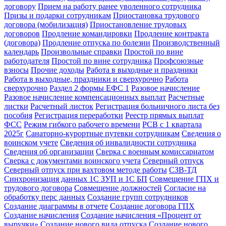
договору
Прием на работу ранее уволенного сотрудника
Призы и подарки сотрудникам
Приостановка трудового
договора (мобилизация)
Приостановление трудовых
договоров
Продление командировки
Продление контракта
(договора)
Продление отпуска по болезни
Производственный
календарь
Произвольные справки
Простой по вине
работодателя
Простой по вине сотрудника
Профсоюзные
взносы
Прочие доходы
Работа в выходные и праздники
Работа в выходные, праздники и сверхурочно
Работа
сверхурочно
Раздел 2 формы ЕФС 1
Разовое начисление
Разовое начисление компенсационных выплат
Расчетные
листки
Расчетный листок
Регистрация больничного листа без
пособия
Регистрация переработки
Реестр прямых выплат
ФСС
Режим гибкого рабочего времени
РСВ с 1 квартала
2025г
Санаторно-курортные путевки сотрудникам
Сведения о
воинском учете
Сведения об инвалидности сотрудника
Сведения об организации
Сверка с военным комиссариатом
Сверка с документами воинского учета
Северный отпуск
Северный отпуск при вахтовом методе работы
СЗВ-ТД
Синхронизация данных 1С ЗУП и 1С БП
Совмещение ГПХ и
трудового договора
Совмещение должностей
Согласие на
обработку перс данных
Создание групп сотрудников
Создание диаграммы в отчете
Создание договора ГПХ
Создание начисления
Создание начисления «Процент от
выручки»
Создание нового вида отпуска
Создание нового