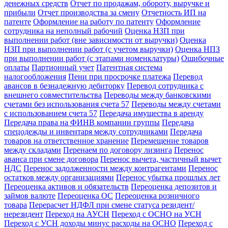
денежных средств
Отчет по продажам, обороту, выручке и
прибыли
Отчет производства за смену
Отчетность ИП на
патенте
Оформление на работу по патенту
Оформление
сотрудника на неполный рабочий
Оценка НЗП при
выполнении работ (вне зависимости от выручки)
Оценка
НЗП при выполнении работ (с учетом выручки)
Оценка НПЗ
при выполнении работ (с этапами номенклатуры)
Ошибочные
оплаты
Партионный учет
Патентная система
налогообложения
Пени при просрочке платежа
Перевод
авансов в безнадежную дебиторку
Перевод сотрудника с
внешнего совместительства
Переводы между банковскими
счетами без использования счета 57
Переводы между счетами
с использованием счета 57
Передача имущества в аренду
Передача права на ФИНВ компании группы
Передача
спецодежды и инвентаря между сотрудниками
Передача
товаров на ответственное хранение
Перемещение товаров
между складами
Перенаем по договору лизинга
Перенос
аванса при смене договора
Перенос вычета, частичный вычет
НДС
Перенос задолженности между контрагентами
Перенос
остатков между организациями
Перенос убытка прошлых лет
Переоценка активов и обязательств
Переоценка депозитов и
займов валюте
Переоценка ОС
Переоценка розничного
товара
Перерасчет НДФЛ при смене статуса резидент/
нерезидент
Переход на АУСН
Переход с ОСНО на УСН
Переход с УСН доходы минус расходы на ОСНО
Переход с