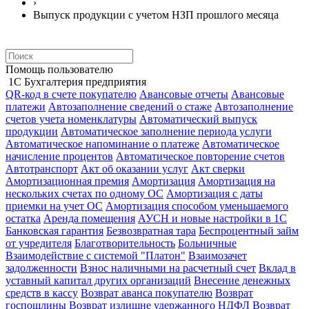
›
Выпуск продукции с учетом НЗП прошлого месяца
Помощь пользователю
1С Бухгалтерия предприятия
QR-код в счете покупателю
Авансовые отчеты
Авансовые
платежи
Автозаполнение сведений о стаже
Автозаполнение
счетов учета номенклатуры
Автоматический выпуск
продукции
Автоматическое заполнение периода услуги
Автоматическое напоминание о платеже
Автоматическое
начисление процентов
Автоматическое повторение счетов
Автотранспорт
Акт об оказании услуг
Акт сверки
Амортизационная премия
Амортизация
Амортизация на
нескольких счетах по одному ОС
Амортизация с даты
приемки на учет ОС
Амортизация способом уменьшаемого
остатка
Аренда помещения
АУСН и новые настройки в 1С
Банковская гарантия
Безвозвратная тара
Беспроцентный займ
от учредителя
Благотворительность
Больничные
Взаимодействие с системой "Платон"
Взаимозачет
задолженности
Взнос наличными на расчетный счет
Вклад в
уставный капитал других организаций
Внесение денежных
средств в кассу
Возврат аванса покупателю
Возврат
госпошлины
Возврат излишне удержанного НДФЛ
Возврат