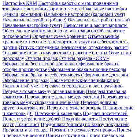
Настройка ККМ
Настройка работы с маркированными
товарами
Настройки форм и отчетов
Начальные настройки
(деньги, компания)
Начальные настройки (кадровый учет)
Начальные настройки (общие)
Начальные настройки (склад)
Начальные настройки (учет)
Начисление и расчет зарплаты
Обеспечение минимального остатка запасов
Обеспечение
потребностей
Ордерная схема хранения
Ответственное
хранение
Отнесение транспортных услуг на себестоимость
партии
Отпуск сотрудника (начисление, отражение, расчет)
Отражение нового имущества
Отражение оплаты
Отчеты по
персоналу
Отчеты продаж
Отчеты раздела «CRM»
Оформление бесплатной доставки
Оформление брака в
отходы производстве
Оформление брака в прочие расходы
Оформление брака на себестоимость
Оформление доставки
Оформление продажи
Параметрические спецификации
Партионный учет
Передача спецодежды в эксплуатацию
Передача товара между организациями
Передача товара на
комиссию
Перемещение денег между счетами
Перемещение
товаров между складами и ячейками
Перенос долга на
другого контрагента
Перенос и отмена резерва
Планирование
и контроль ДС
Платежный календарь
Подсчет посетителей
Поиск и устранение дублей
Покупка валюты
Поступление
услуг
Прайс-лист
Предоплата (оплата) по заказу покупателя
Предоплата за товары
Премии по результатам продаж
Прием
и передача в ремонт
Прием сотрудника
Прием товаров на