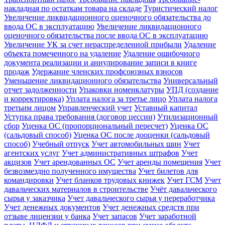
накладная по остаткам товара на складе
Туристический налог
Увеличение ликвидационного оценочного обязательства до
ввода ОС в эксплуатацию
Увеличение ликвидационного
оценочного обязательства после ввода ОС в эксплуатацию
Увеличение УК за счет нераспределенной прибыли
Удаление
объекта помеченного на удаление
Удаление ошибочного
документа реализации и аннулирование записи в книге
продаж
Удержание членских профсоюзных взносов
Уменьшение ликвидационного обязательства
Универсальный
отчет задолженности
Упаковки номенклатуры
УПД (создание
и корректировка)
Уплата налога за третье лицо
Уплата налога
третьим лицом
Управленческий учет
Уставный капитал
Уступка права требования (договор цессии)
Утилизационный
сбор
Уценка ОС (пропорциональный пересчет)
Уценка ОС
(сальдовый способ)
Уценка ОС после дооценки (сальдовый
способ)
Учебный отпуск
Учет автомобильных шин
Учет
агентских услуг
Учет административных штрафов
Учет
акцизов
Учет арендованных ОС
Учет аренды помещения
Учет
безвозмездно полученного имущества
Учет билетов для
командировки
Учет бланков трудовых книжек
Учет ГСМ
Учет
давальческих материалов в строительстве
Учёт давальческого
сырья у заказчика
Учет давальческого сырья у переработчика
Учет денежных документов
Учет денежных средств при
отзыве лицензии у банка
Учет запасов
Учет заработной