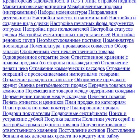
Кредиторская задолженность в 1С:УТ
Лица с правом подписи
Маркетинговые мероприятия
Межфирменные продажи
(интеркампани)
Наборы номенклатуры
Направления
деятельности
Настройка заметок и напоминаний
Настройка и
создание вида сделки
Настройка печатных форм документов
отгрузки
Настройка прав пользователей
Настройка статусов
сделки
Настройка учета торговых представителей
Настройка
ценовых групп
Неотфактурованные поставки
Номенклатура
поставщика
Номенклатура, продаваемая совместно
Обзор
запасов
Обобщенный учет некачественного товараа
Одновременное открытие окон
Ответственное хранение с
правом продажи (со стороны поклажедателя)
Отключение
печати чека
Отражение коммерческих расходов
Отражение
операций с прослеживаемыми импортными товарами
Отражение расходов по зарплате
Оформление продажи в
кредит
Оценка рентабельности продаж
Передача товаров на
комиссию
Перемещение товаров между ордерными складами
Перемещение товаров между складами
Пересчет товаров
Печать этикеток и ценников
План продаж по категориям
План продаж по номенклатуре
Планирование продаж
Подарки покупателям
Подарочные сертификаты
Поиск и
устранение дублей
Покупка валюты
Политики учета серий и
настройка сроков годности товаров
Получение товаров с
ответственного хранения
Поступление активов
Поступление
безналичных денежных средств по кредиту или займу