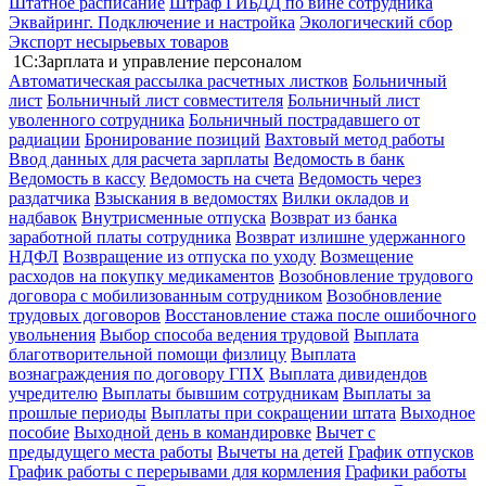
Штатное расписание
Штраф ГИБДД по вине сотрудника
Эквайринг. Подключение и настройка
Экологический сбор
Экспорт несырьевых товаров
1С:Зарплата и управление персоналом
Автоматическая рассылка расчетных листков
Больничный
лист
Больничный лист совместителя
Больничный лист
уволенного сотрудника
Больничный пострадавшего от
радиации
Бронирование позиций
Вахтовый метод работы
Ввод данных для расчета зарплаты
Ведомость в банк
Ведомость в кассу
Ведомость на счета
Ведомость через
раздатчика
Взыскания в ведомостях
Вилки окладов и
надбавок
Внутрисменные отпуска
Возврат из банка
заработной платы сотрудника
Возврат излишне удержанного
НДФЛ
Возвращение из отпуска по уходу
Возмещение
расходов на покупку медикаментов
Возобновление трудового
договора с мобилизованным сотрудником
Возобновление
трудовых договоров
Восстановление стажа после ошибочного
увольнения
Выбор способа ведения трудовой
Выплата
благотворительной помощи физлицу
Выплата
вознаграждения по договору ГПХ
Выплата дивидендов
учредителю
Выплаты бывшим сотрудникам
Выплаты за
прошлые периоды
Выплаты при сокращении штата
Выходное
пособие
Выходной день в командировке
Вычет с
предыдущего места работы
Вычеты на детей
График отпусков
График работы с перерывами для кормления
Графики работы