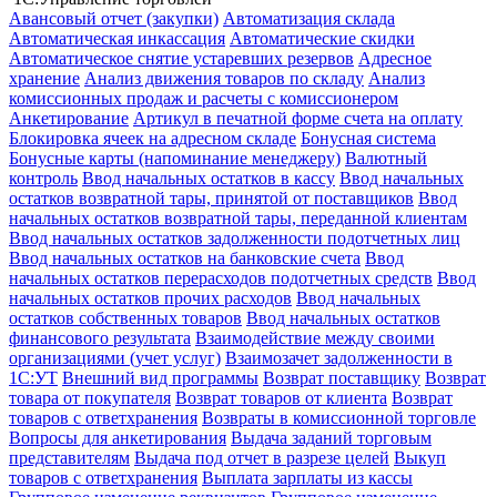
Авансовый отчет (закупки)
Автоматизация склада
Автоматическая инкассация
Автоматические скидки
Автоматическое снятие устаревших резервов
Адресное
хранение
Анализ движения товаров по складу
Анализ
комиссионных продаж и расчеты с комиссионером
Анкетирование
Артикул в печатной форме счета на оплату
Блокировка ячеек на адресном складе
Бонусная система
Бонусные карты (напоминание менеджеру)
Валютный
контроль
Ввод начальных остатков в кассу
Ввод начальных
остатков возвратной тары, принятой от поставщиков
Ввод
начальных остатков возвратной тары, переданной клиентам
Ввод начальных остатков задолженности подотчетных лиц
Ввод начальных остатков на банковские счета
Ввод
начальных остатков перерасходов подотчетных средств
Ввод
начальных остатков прочих расходов
Ввод начальных
остатков собственных товаров
Ввод начальных остатков
финансового результата
Взаимодействие между своими
организациями (учет услуг)
Взаимозачет задолженности в
1С:УТ
Внешний вид программы
Возврат поставщику
Возврат
товара от покупателя
Возврат товаров от клиента
Возврат
товаров с ответхранения
Возвраты в комиссионной торговле
Вопросы для анкетирования
Выдача заданий торговым
представителям
Выдача под отчет в разрезе целей
Выкуп
товаров с ответхранения
Выплата зарплаты из кассы