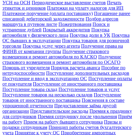
УСН на ОСН
Периодическое выставление счетов
Печать
этикеток и ценников
Платежки на уплату налогов для ИП
Платежное поручение (оплата поставщику)
Погашение ранее
списанной дебиторской задолженности
Подбор адресов
маршрута в путевом листе
Пожертвования
Поиск и
устранение дублей
Покрытый аккредитив
Покупка
автомобиля у физического лица
Покупка доли в УК
Покупка
ОС бывших в эксплуатации
Покупка товаров для розничной
торговли
Покупка услуг через агента
Получение права на
ФИНВ от компании группы
Получение страхового
возмещения и ремонт автомобиля по КАСКО
Получение
страхового возмещения и ремонт автомобиля по ОСАГО
Помощь от учредителя
Порядок расчета аванса
Пособие по
нетрудоспособности
Поступление дополнительных расходов
Поступление и ввод в эксплуатацию ОС
Поступление оплаты
от покупателя
Поступление от иностранного поставщика
Поступление товара склад
Поступление товаров и услуг
Поступление товаров на несколько складов
Поступление
товаров от иностранного поставщика
Пояснения в составе
упрощенной отчетности
Предоставление займа другой
организации
Представительские расходы
Премия к празднику
для сотрудников
Премия сотруднику после увольнения
Приём
на работу
Прием на работу бывшего сотрудника
Призы и
подарки сотрудникам
Принцип работы счетов бухгалтерского
учета
Принятие к учету ОС
Приобретение импортных