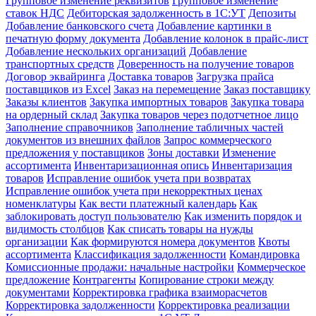
Групповое изменение реквизитов
Групповое изменение
ставок НДС
Дебиторская задолженность в 1С:УТ
Депозиты
Добавление банковского счета
Добавление картинки в
печатную форму документа
Добавление колонок в прайс-лист
Добавление нескольких организаций
Добавление
транспортных средств
Доверенность на получение товаров
Договор эквайринга
Доставка товаров
Загрузка прайса
поставщиков из Excel
Заказ на перемещение
Заказ поставщику
Заказы клиентов
Закупка импортных товаров
Закупка товара
на ордерный склад
Закупка товаров через подотчетное лицо
Заполнение справочников
Заполнение табличных частей
документов из внешних файлов
Запрос коммерческого
предложения у поставщиков
Зоны доставки
Изменение
ассортимента
Инвентаризационная опись
Инвентаризация
товаров
Исправление ошибок учета при возвратах
Исправление ошибок учета при некорректных ценах
номенклатуры
Как вести платежный календарь
Как
заблокировать доступ пользователю
Как изменить порядок и
видимость столбцов
Как списать товары на нужды
организации
Как формируются номера документов
Квоты
ассортимента
Классификация задолженности
Командировка
Комиссионные продажи: начальные настройки
Коммерческое
предложение
Контрагенты
Копирование строки между
документами
Корректировка графика взаиморасчетов
Корректировка задолженности
Корректировка реализации