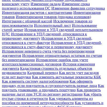
воинскому учету
Изменение оклада
Изменение срока
полезного использования ОС
Изменение фамилии сотрудника
Инвентаризация расчетов с контрагентами
Инвентаризация
товаров
Инвентаризация товаров (продажа излишков)
Интеграция с облачной кассой
Исключение товаров из
прослеживаемости
Исполнительный лист
Использование
статей затрат
Исправление в УПД сведений неплательщиком
НДС
Исправление в УПД сведений, относящихся к
первичному документу
Исправление в УПД сведений,
относящихся к счету-фактуре
Исправление в УПД сведений,
относящихся к счету-фактуре и первичному документу
Исправление неверного счета учета без перепроведения
документов
Исправление отрицательных остатков по счетам
без инвентаризации
Исправление ошибок при учете
агентских/комиссионных договоров
История изменения
документа
Кадастровая стоимость отдельных объектов
недвижимости
Кадровый перевод
Как вести учет расходов
если нет выручки
Как изменить актуальные реквизиты КБК
Как изменить систему налогообложения
Как оформить
продажу, если покупатель и грузополучатель разные лица
Как
покупать упаковками, а продавать поштучно
Как проверить
наличие льгот при УСН по региону регистрации
Как убрать
пустые строки в отчетности
Как удержать алименты из
пособия по временной нетрудоспособности
Как установить и