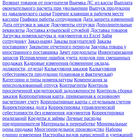
Возврат товаров от покупателя
Выемка ДС из кассы
Выплата
окончательного расчета при увольнении
Выпуск продукции
из давальческого сырья
Горячие клавиши в рабочем месте
кассира
Графики работы сотрудников
Дата запрета изменений
Дата отгрузки в заказе
Документы отгрузки
Дополнительные
реквизиты
Доставка курьерской службой
Доставка товаров
Загрузка номенклатуры и документов из Excel
Займ
сотруднику
Заказ-наряд
Заказы покупателей
Заказы
поставщику
Закрытие отчетного периода
Закупка товара у
иностранного поставщика
Зачет предоплаты
Инвентаризация
запасов
Исправление ошибок учета доходов при смешанных
продажах
Кадровые изменения (изменение оклада,
должности, отдела)
Калькуляция заказов
Калькуляция
себестоимости продукции (плановая и фактическая)
Категории и типы номенклатуры
Компенсация за
неиспользованный отпуск
Контрагенты
Контроль
просроченной кредиторской задолженности
Контроль сборки
заказов
Корпоративная карта, привязанная к основному
расчетному счету
Корпоративные карты с отдельным счетом
Корректировка долга
Корректировка управленческой
себестоимости без изменения документов
Корректировки
реализаций
Кредиты и займы
Личные расходы
предпринимателя
Материалы в переработке
Минимальные
цены продажи
Многопередельное производство
Наборы
единиц измерения
Настройка видов начислений и удержаний