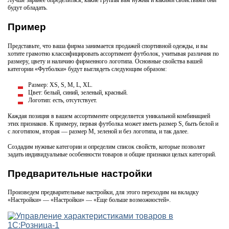
Лучше заранее определиться, какие группы вам нужны и какими свойствами они
будут обладать.
Пример
Представьте, что ваша фирма занимается продажей спортивной одежды, и вы
хотите грамотно классифицировать ассортимент футболок, учитывая различия по
размеру, цвету и наличию фирменного логотипа. Основные свойства вашей
категории «Футболки» будут выглядеть следующим образом:
Размер: XS, S, M, L, XL.
Цвет: белый, синий, зеленый, красный.
Логотип: есть, отсутствует.
Каждая позиция в вашем ассортименте определяется уникальной комбинацией
этих признаков. К примеру, первая футболка может иметь размер S, быть белой и
с логотипом, вторая — размер M, зеленой и без логотипа, и так далее.
Создадим нужные категории и определим список свойств, которые позволят
задать индивидуальные особенности товаров и общие признаки целых категорий.
Предварительные настройки
Произведем предварительные настройки, для этого переходим на вкладку
«Настройки» — «Настройки» — «Еще больше возможностей».