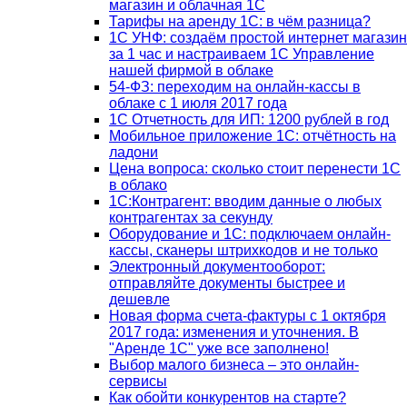
магазин и облачная 1С
Тарифы на аренду 1С: в чём разница?
1С УНФ: создаём простой интернет магазин
за 1 час и настраиваем 1С Управление
нашей фирмой в облаке
54-ФЗ: переходим на онлайн-кассы в
облаке с 1 июля 2017 года
1С Отчетность для ИП: 1200 рублей в год
Мобильное приложение 1С: отчётность на
ладони
Цена вопроса: сколько стоит перенести 1С
в облако
1С:Контрагент: вводим данные о любых
контрагентах за секунду
Оборудование и 1С: подключаем онлайн-
кассы, сканеры штрихкодов и не только
Электронный документооборот:
отправляйте документы быстрее и
дешевле
Новая форма счета-фактуры с 1 октября
2017 года: изменения и уточнения. В
"Аренде 1С" уже все заполнено!
Выбор малого бизнеса – это онлайн-
сервисы
Как обойти конкурентов на старте?