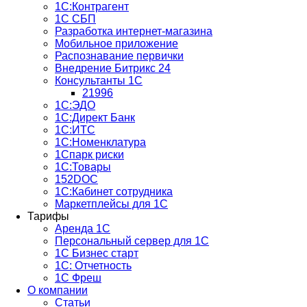
1С:Контрагент
1С СБП
Разработка интернет-магазина
Мобильное приложение
Распознавание первички
Внедрение Битрикс 24
Консультанты 1С
21996
1С:ЭДО
1С:Директ Банк
1С:ИТС
1С:Номенклатура
1Спарк риски
1С:Товары
152DOC
1С:Кабинет сотрудника
Маркетплейсы для 1С
Тарифы
Аренда 1С
Персональный сервер для 1С
1С Бизнес старт
1С: Отчетность
1C Фреш
О компании
Статьи