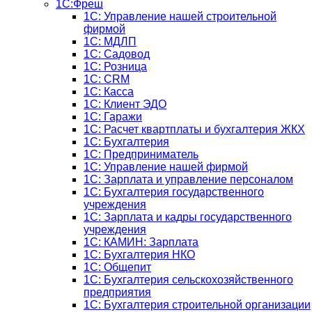
1С:Фреш
1С: Управление нашей строительной
фирмой
1С: МДЛП
1С: Садовод
1С: Розница
1C: CRM
1C: Касса
1С: Клиент ЭДО
1С: Гаражи
1C: Расчет квартплаты и бухгалтерия ЖКХ
1C: Бухгалтерия
1C: Предприниматель
1C: Управление нашей фирмой
1C: Зарплата и управление персоналом
1C: Бухгалтерия государственного
учреждения
1C: Зарплата и кадры государственного
учреждения
1C: КАМИН: Зарплата
1C: Бухгалтерия НКО
1С: Общепит
1С: Бухгалтерия сельскохозяйст­венного
предприятия
1С: Бухгалтерия строительной организации