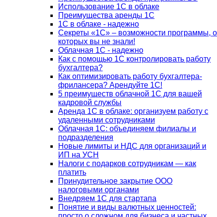
Использование 1С в облаке
Преимущества аренды 1С
1С в облаке - надежно
Секреты «1С» – возможности программы, о
которых вы не знали!
Облачная 1С - надежно
Как с помощью 1С контролировать работу
бухгалтера?
Как оптимизировать работу бухгалтера-
фрилансера? Арендуйте 1С!
5 преимуществ облачной 1С для вашей
кадровой службы
Аренда 1С в облаке: организуем работу с
удаленными сотрудниками
Облачная 1С: объединяем филиалы и
подразделения
Новые лимиты и НДС для организаций и
ИП на УСН
Налоги с подарков сотрудникам — как
платить
Принудительное закрытие ООО
налоговыми органами
Внедряем 1С для стартапа
Понятие и виды валютных ценностей:
просто о сложном для бизнеса и частных