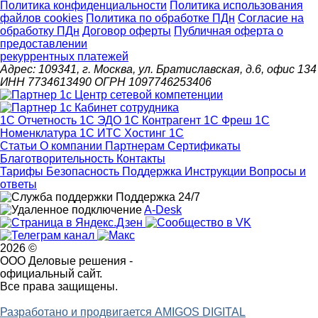
Политика конфиденциальности
Политика использования
файлов cookies
Политика по обработке ПДн
Cогласие на
обработку ПДн
Договор оферты
Публичная оферта о
предоставлении
рекуррентных платежей
Адрес: 109341, г. Москва, ул. Братиславская, д.6, офис 134
ИНН 7734613490 ОГРН 1097746253406
1С Отчетность
1С ЭДО
1С Контрагент
1С Фреш
1С
Номенклатура
1С ИТС
Хостинг 1С
Статьи
О компании
Партнерам
Сертификаты
Благотворительность
Контакты
Тарифы
Безопасность
Поддержка
Инструкции
Вопросы и
ответы
Поддержка 24/7
A-Desk
2026 ©
ООО Деловые решения -
официальный сайт.
Все права защищены.
Разработано и продвигается AMIGOS DIGITAL