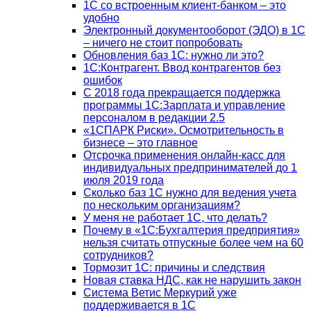
1C со встроенным клиент-банком – это
удобно
Электронный документооборот (ЭДО) в 1С
– ничего не стоит попробовать
Обновления баз 1С: нужно ли это?
1С:Контрагент. Ввод контрагентов без
ошибок
С 2018 года прекращается поддержка
программы 1С:Зарплата и управление
персоналом в редакции 2.5
«1СПАРК Риски». Осмотрительность в
бизнесе – это главное
Отсрочка применения онлайн-касс для
индивидуальных предпринимателей до 1
июля 2019 года
Сколько баз 1C нужно для ведения учета
по нескольким организациям?
У меня не работает 1С, что делать?
Почему в «1С:Бухгалтерия предприятия»
нельзя считать отпускные более чем на 60
сотрудников?
Тормозит 1C: причины и следствия
Новая ставка НДС, как не нарушить закон
Система Ветис Меркурий уже
поддерживается в 1С