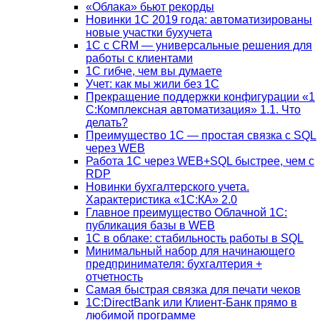
«Облака» бьют рекорды
Новинки 1С 2019 года: автоматизированы
новые участки бухучета
1С с CRM — универсальные решения для
работы с клиентами
1С гибче, чем вы думаете
Учет: как мы жили без 1С
Прекращение поддержки конфигурации «1
С:Комплексная автоматизация» 1.1. Что
делать?
Преимущество 1С — простая связка с SQL
через WEB
Работа 1С через WEB+SQL быстрее, чем с
RDP
Новинки бухгалтерского учета.
Характеристика «1С:КА» 2.0
Главное преимущество Облачной 1С:
публикация базы в WEB
1С в облаке: стабильность работы в SQL
Минимальный набор для начинающего
предпринимателя: бухгалтерия +
отчетность
Самая быстрая связка для печати чеков
1С:DirectBank или Клиент-Банк прямо в
любимой программе