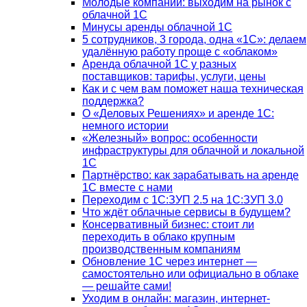
Молодые компании: выходим на рынок с
облачной 1С
Минусы аренды облачной 1С
5 сотрудников, 3 города, одна «1С»: делаем
удалённую работу проще с «облаком»
Аренда облачной 1С у разных
поставщиков: тарифы, услуги, цены
Как и с чем вам поможет наша техническая
поддержка?
О «Деловых Решениях» и аренде 1С:
немного истории
«Железный» вопрос: особенности
инфраструктуры для облачной и локальной
1С
Партнёрство: как зарабатывать на аренде
1С вместе с нами
Переходим с 1С:ЗУП 2.5 на 1С:ЗУП 3.0
Что ждёт облачные сервисы в будущем?
Консервативный бизнес: стоит ли
переходить в облако крупным
производственным компаниям
Обновление 1С через интернет —
самостоятельно или официально в облаке
— решайте сами!
Уходим в онлайн: магазин, интернет-