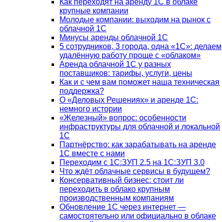
Как переходят на аренду 1С в облаке
крупные компании
Молодые компании: выходим на рынок с
облачной 1С
Минусы аренды облачной 1С
5 сотрудников, 3 города, одна «1С»: делаем
удалённую работу проще с «облаком»
Аренда облачной 1С у разных
поставщиков: тарифы, услуги, цены
Как и с чем вам поможет наша техническая
поддержка?
О «Деловых Решениях» и аренде 1С:
немного истории
«Железный» вопрос: особенности
инфраструктуры для облачной и локальной
1С
Партнёрство: как зарабатывать на аренде
1С вместе с нами
Переходим с 1С:ЗУП 2.5 на 1С:ЗУП 3.0
Что ждёт облачные сервисы в будущем?
Консервативный бизнес: стоит ли
переходить в облако крупным
производственным компаниям
Обновление 1С через интернет —
самостоятельно или официально в облаке