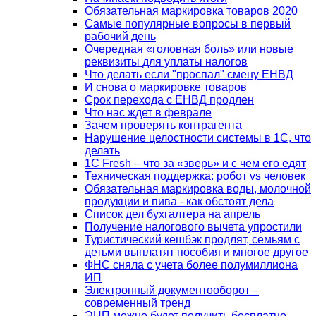
Обязательная маркировка товаров 2020
Самые популярные вопросы в первый
рабочий день
Очередная «головная боль» или новые
реквизиты для уплаты налогов
Что делать если "проспал" смену ЕНВД
И снова о маркировке товаров
Срок перехода с ЕНВД продлен
Что нас ждет в феврале
Зачем проверять контрагента
Нарушение целостности системы в 1С, что
делать
1С Fresh – что за «зверь» и с чем его едят
Техническая поддержка: робот vs человек
Обязательная маркировка воды, молочной
продукции и пива - как обстоят дела
Список дел бухгалтера на апрель
Получение налогового вычета упростили
Туристический кешбэк продлят, семьям с
детьми выплатят пособия и многое другое
ФНС сняла с учета более полумиллиона
ИП
Электронный документооборот –
современный тренд
ЭЦП можно будет получить бесплатно