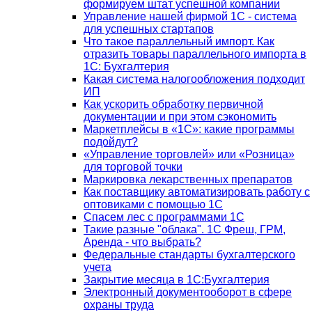
формируем штат успешной компании
Управление нашей фирмой 1C - система
для успешных стартапов
Что такое параллельный импорт. Как
отразить товары параллельного импорта в
1С: Бухгалтерия
Какая система налогообложения подходит
ИП
Как ускорить обработку первичной
документации и при этом сэкономить
Маркетплейсы в «1С»: какие программы
подойдут?
«Управление торговлей» или «Розница»
для торговой точки
Маркировка лекарственных препаратов
Как поставщику автоматизировать работу с
оптовиками с помощью 1С
Спасем лес с программами 1С
Такие разные "облака". 1С Фреш, ГРМ,
Аренда - что выбрать?
Федеральные стандарты бухгалтерского
учета
Закрытие месяца в 1С:Бухгалтерия
Электронный документооборот в сфере
охраны труда