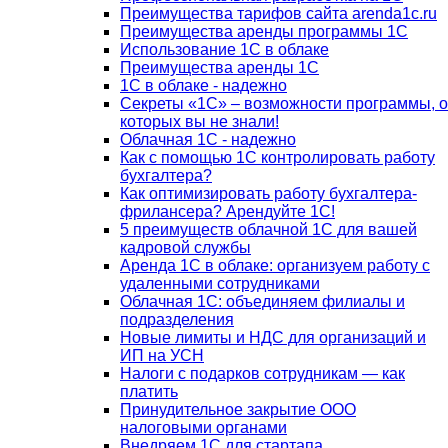
Преимущества тарифов сайта arenda1c.ru
Преимущества аренды программы 1С
Использование 1С в облаке
Преимущества аренды 1С
1С в облаке - надежно
Секреты «1С» – возможности программы, о
которых вы не знали!
Облачная 1С - надежно
Как с помощью 1С контролировать работу
бухгалтера?
Как оптимизировать работу бухгалтера-
фрилансера? Арендуйте 1С!
5 преимуществ облачной 1С для вашей
кадровой службы
Аренда 1С в облаке: организуем работу с
удаленными сотрудниками
Облачная 1С: объединяем филиалы и
подразделения
Новые лимиты и НДС для организаций и
ИП на УСН
Налоги с подарков сотрудникам — как
платить
Принудительное закрытие ООО
налоговыми органами
Внедряем 1С для стартапа