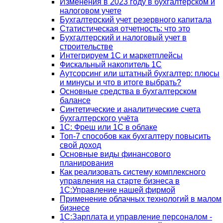
Изменения в 2023 году в бухгалтерском и
налоговом учете
Бухгалтерский учет резервного капитала
Статистическая отчетность: что это
Бухгалтерский и налоговый учет в
строительстве
Интегрируем 1С и маркетплейсы
Фискальный накопитель 1С
Аутсорсинг или штатный бухгалтер: плюсы
и минусы и что в итоге выбрать?
Основные средства в бухгалтерском
балансе
Синтетические и аналитические счета
бухгалтерского учёта
1C: Фреш или 1С в облаке
Топ-7 способов как бухгалтеру повысить
свой доход
Основные виды финансового
планирования
Как реализовать систему комплексного
управления на старте бизнеса в
1С:Управление нашей фирмой
Применение облачных технологий в малом
бизнесе
1C:Зарплата и управление персоналом -