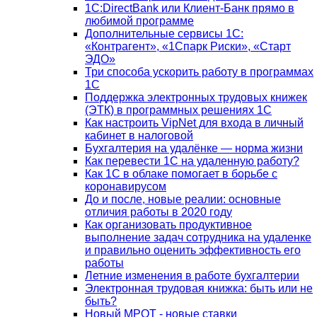
1С:DirectBank или Клиент-Банк прямо в
любимой программе
Дополнительные сервисы 1С:
«Контрагент», «1Спарк Риски», «Старт
ЭДО»
Три способа ускорить работу в программах
1С
Поддержка электронных трудовых книжек
(ЭТК) в программных решениях 1С
Как настроить VipNet для входа в личный
кабинет в налоговой
Бухгалтерия на удалёнке — норма жизни
Как перевести 1С на удаленную работу?
Как 1С в облаке помогает в борьбе с
коронавирусом
До и после, новые реалии: основные
отличия работы в 2020 году
Как организовать продуктивное
выполнение задач сотрудника на удаленке
и правильно оценить эффективность его
работы
Летние изменения в работе бухгалтерии
Электронная трудовая книжка: быть или не
быть?
Новый МРОТ - новые ставки