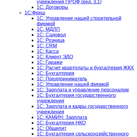
учреждения ПРОФ (ред. 3.1)
1С: Договоры
1С:Фреш
1С: Управление нашей строительной
фирмой
1С: МДЛП
1С: Садовод
1С: Розница
1C: CRM
1C: Касса
1С: Клиент ЭДО
1С: Гаражи
1C: Расчет квартплаты и бухгалтерия ЖКХ
1C: Бухгалтерия
1C: Предприниматель
1C: Управление нашей фирмой
1C: Зарплата и управление персоналом
1C: Бухгалтерия государственного
учреждения
1C: Зарплата и кадры государственного
учреждения
1C: КАМИН: Зарплата
1C: Бухгалтерия НКО
1С: Общепит
1С: Бухгалтерия сельскохозяйст­венного