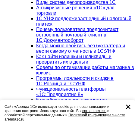
Виды систем делопроизводства 1C
Антикризисные решения «1С» для
торговли
1С:УНФ поддерживает единый налоговый
платеж
Почему пользователи предпочитают
встроенный почтовый клиент в
1С:Документооборот
Когда можно обойтись без бухгалтера и
вести самому отчетность в 1С:УНФ
Как найти излишки и неликвиды и
превратить их в деньги
Советы по оптимизации работы магазина в
кризис
Программы лояльности и скидки в
1С:Розница и 1С:УНФ
Функциональность платформы
«1С:Предприятие 8»
5 ошибок хранения документов
организации. Риски и способы решения
Сайт «Аренда 1С» использует cookie для персонализации и
Как магазину начать продавать товары в
хранения настроек. Используя наш сайт, Вы
соглашаетесь
с
обработкой персональных данных и
Политикой конфиденциальности
Интернете с помощью 1С: УНФ
arenda1c.ru.
Что такое упущенная прибыль и как ее
минимизировать
ФНС России назвала ошибки, которые