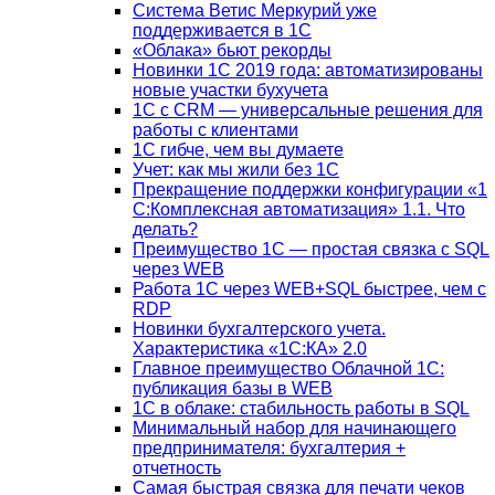
Система Ветис Меркурий уже
поддерживается в 1С
«Облака» бьют рекорды
Новинки 1С 2019 года: автоматизированы
новые участки бухучета
1С с CRM — универсальные решения для
работы с клиентами
1С гибче, чем вы думаете
Учет: как мы жили без 1С
Прекращение поддержки конфигурации «1
С:Комплексная автоматизация» 1.1. Что
делать?
Преимущество 1С — простая связка с SQL
через WEB
Работа 1С через WEB+SQL быстрее, чем с
RDP
Новинки бухгалтерского учета.
Характеристика «1С:КА» 2.0
Главное преимущество Облачной 1С:
публикация базы в WEB
1С в облаке: стабильность работы в SQL
Минимальный набор для начинающего
предпринимателя: бухгалтерия +
отчетность
Самая быстрая связка для печати чеков