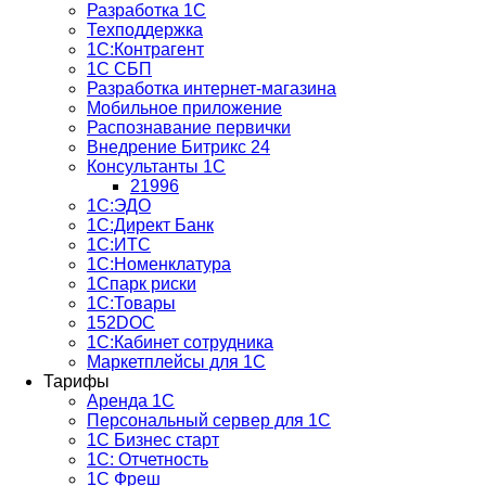
Разработка 1С
Техподдержка
1С:Контрагент
1С СБП
Разработка интернет-магазина
Мобильное приложение
Распознавание первички
Внедрение Битрикс 24
Консультанты 1С
21996
1С:ЭДО
1С:Директ Банк
1С:ИТС
1С:Номенклатура
1Спарк риски
1С:Товары
152DOC
1С:Кабинет сотрудника
Маркетплейсы для 1С
Тарифы
Аренда 1С
Персональный сервер для 1С
1С Бизнес старт
1С: Отчетность
1C Фреш