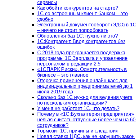
сервисы
Как обойти конкурентов на старте?
1C со встроенным клиент-банком – это
удобно
Электронный документооборот (ЭДО) в 1С
– ничего не стоит попробовать
Обновления баз 1С: нужно ли это?
1С:Контрагент. Ввод контрагентов без
ошибок
С 2018 года прекращается поддержка
программы 1С:Зарплата и управление
персоналом в редакции 2.5
«1СПАРК Риски». Осмотрительность в
бизнесе – это главное
Отсрочка применения онлайн-касс для
индивидуальных предпринимателей до 1
июля 2019 года
Сколько баз 1C нужно для ведения учета
по нескольким организациям?
У меня не работает 1С, что делать?
Почему в «1С:Бухгалтерия предприятия»
нельзя считать отпускные более чем на 60
сотрудников?
Тормозит 1C: причины и следствия
Новая ставка НДС, как не нарушить закон