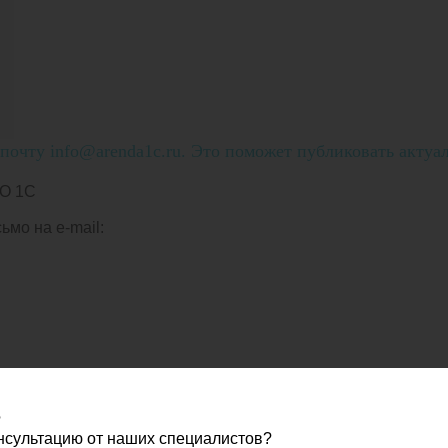
очту info@arenda1c.ru. Это поможет публиковать актуа
О 1С
мо на e-mail:
?
онсультацию от наших специалистов?