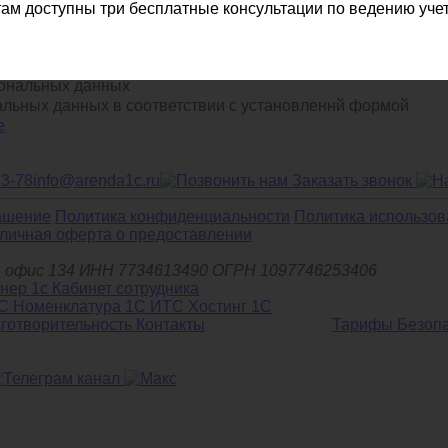
ам доступны три бесплатные консультации по ведению учет
ональных данных
альных данных в соответствии с установленнй формой
е
13-78
info@arenda1c.ru
Заказать звонок
ашение
Политика конфиденциальности
Политика использов
личная оферта о предоставлении
д.6, офис 134 ИНН 7734613490 ОГРН 1097746253406
С Номенклатура
1С ИТС
Хостинг 1С
готворительность
Контакты
Тарифы
Безоп