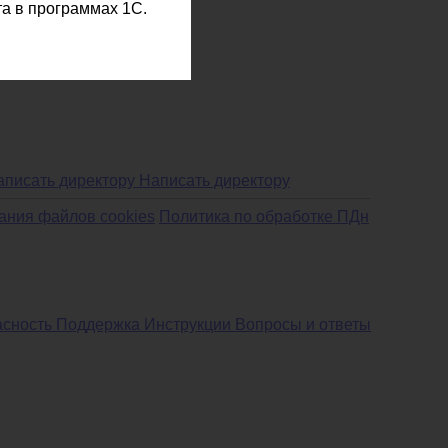
а в программах 1С.
Написать директору
ания файлов cookies
Политика по обработке ПДн
асность
Поддержка
Инструкции
Вопросы и ответы