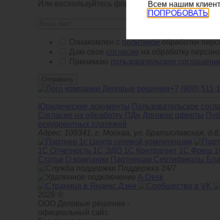
Или воспользуйтесь формой обратной связи:
Всем нашим клиент
ПОПРОБОВАТЬ
Ознакомлен с
политикой
обработки перс
Даю свое
согласие
на обработку персон
Принимаю
пользовательское соглашени
Отправить
+7 (800) 511-
Юридические документы
Пользовательское согл
Cогласие на обработку ПДн
Договор оферты
Пуб
рекуррентных платежей
Адрес: 109341, г. Москва, ул. Братиславская, 
1С Отчетность
1С ЭДО
1С Контрагент
1С Фреш
1
Статьи
О компании
Партнерам
Сертификаты
Бла
Поддержка 24/7
A-Desk
2026 ©
ООО Деловые решения -
официальный сайт.