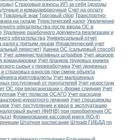
оходы)
Страховые взносы ИП за себя (доходы
уточные и командировочные
Счет на оплату
я
Товарный знак
Торговый сбор
Транспортно-
овара на складе
Туристический налог
Увеличение
очного обязательства после ввода ОС в
е
Удаление ошибочного документа реализации и
ного обязательства
Универсальный отчет
а налога третьим лицом
Управленческий учет
альный пересчет)
Уценка ОС (сальдовый способ)
г
Учет административных штрафов
Учет акцизов
ля командировки
Учет бланков трудовых книжек
еского сырья у переработчика
Учет денежных
 и страховых взносов при смене объекта
айнинга криптовалюты
Учет малоценных
ных поступлений от покупателей
Учет недостачи
ет ОС при реорганизации с форме слияния
Учет
руппам
Учёт полисов ОСАГО
Учет расходов
санаторно-курортного лечения
Учет спецодежды
одов
Учет, поступление и ввод в эксплуатацию
налоговый вычет (ФИНВ) при приобретении ОС
льтат
Формирование кассовой книги (КО-4)
оррекции
Штатное расписание
Штраф ГИБДД по
лист уволенного сотрудника
Больничный