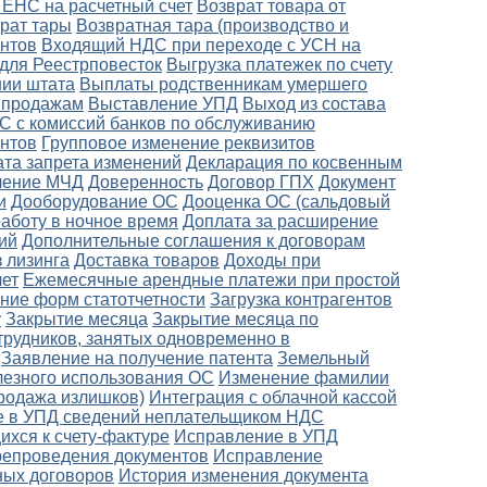
 ЕНС на расчетный счет
Возврат товара от
рат тары
Возвратная тара (производство и
нтов
Входящий НДС при переходе с УСН на
 для Реестрповесток
Выгрузка платежек по счету
ии штата
Выплаты родственникам умершего
о продажам
Выставление УПД
Выход из состава
С с комиссий банков по обслуживанию
ентов
Групповое изменение реквизитов
ата запрета изменений
Декларация по косвенным
ление МЧД
Доверенность
Договор ГПХ
Документ
и
Дооборудование ОС
Дооценка ОС (сальдовый
работу в ночное время
Доплата за расширение
ий
Дополнительные соглашения к договорам
 лизинга
Доставка товаров
Доходы при
лет
Ежемесячные арендные платежи при простой
ение форм статотчетности
Загрузка контрагентов
у
Закрытие месяца
Закрытие месяца по
трудников, занятых одновременно в
Заявление на получение патента
Земельный
лезного использования ОС
Изменение фамилии
родажа излишков)
Интеграция с облачной кассой
 в УПД сведений неплательщиком НДС
хся к счету-фактуре
Исправление в УПД
ерепроведения документов
Исправление
ных договоров
История изменения документа