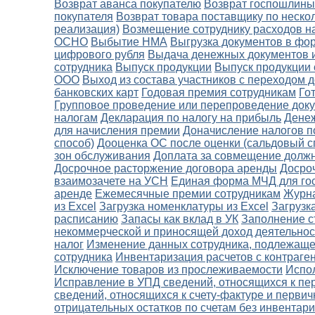
Возврат аванса покупателю
Возврат госпошлины
покупателя
Возврат товара поставщику по неско
реализация)
Возмещение сотруднику расходов н
ОСНО
Выбытие НМА
Выгрузка документов в фо
цифрового рубля
Выдача денежных документов и
сотрудника
Выпуск продукции
Выпуск продукции 
ООО
Выход из состава участников с переходом д
банковских карт
Годовая премия сотрудникам
Го
Групповое проведение или перепроведение док
налогам
Декларация по налогу на прибыль
Денеж
для начисления премии
Доначисление налогов п
способ)
Дооценка ОС после оценки (сальдовый с
зон обслуживания
Доплата за совмещение должн
Досрочное расторжение договора аренды
Досро
взаимозачете на УСН
Единая форма МЧД для го
аренде
Ежемесячные премии сотрудникам
Журн
из Excel
Загрузка номенклатуры из Excel
Загрузк
расписанию
Запасы как вклад в УК
Заполнение с
некоммерческой и приносящей доход деятельнос
налог
Изменение данных сотрудника, подлежаще
сотрудника
Инвентаризация расчетов с контраге
Исключение товаров из прослеживаемости
Испо
Исправление в УПД сведений, относящихся к пе
сведений, относящихся к счету-фактуре и перви
отрицательных остатков по счетам без инвентар