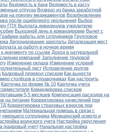
латы
Ведомость в банк
Ведомость в кассу
сменные отпуска
Возврат из банка заработной
дов на покупку медикаментов
Возобновление
ажа после ошибочного увольнения
Выбор
ору ГПХ
Выплата дивидендов учредителю
особие
Выходной день в командировке
Вычет с
Графики работы для сотрудников
Групповое
лока
Депонирование зарплаты
Детализация мест
Доплата за работу в ночное время
 к документу по ссылке
Доход в натуральной
слиянии компаний
Заполнение трудовой
ету
Изменение оклада
Изменение условий
полнительный лист
Исправление долгов
д
Кадровый перевод списком
Как вынести
змер столбцов в справочниках
Как настроить
Карточка по форме № 10
Карточка учета
совместителя
Командировка списком
аботавшим 5,5 месяцев
Компенсация расходов на
ов на питание
Корректировка начислений при
-ТД
Корректировка страховых взносов при
очетанием
Материальная помощь в связи с
 умершего сотрудника
Медицинский осмотр и
астройка воинского учета
Настройка округления
а (кадровый учет)
Начальная настройка
ачисление аванса
Начисление зарплаты и