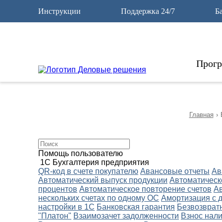
12
Инструкции
Поддержка 24/7
Б
Прог
Главная
›
Помощь пользователю
1С Бухгалтерия предприятия
QR-код в счете покупателю
Авансовые отчеты
Ав
Автоматический выпуск продукции
Автоматическ
процентов
Автоматическое повторение счетов
А
нескольких счетах по одному ОС
Амортизация с 
настройки в 1С
Банковская гарантия
Безвозврат
"Платон"
Взаимозачет задолженности
Взнос нали