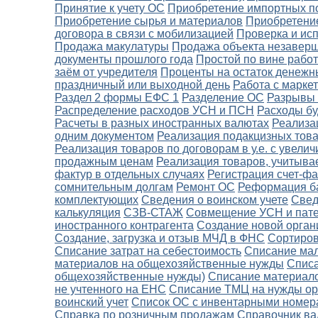
Принятие к учету ОС
Приобретение импортных п
Приобретение сырья и материалов
Приобретение
договора в связи с мобилизацией
Проверка и ис
Продажа макулатуры
Продажа объекта незаверш
документы прошлого года
Простой по вине рабо
заём от учредителя
Проценты на остаток денежн
праздничный или выходной день
Работа с марке
Раздел 2 формы ЕФС 1
Разделение ОС
Разрывы 
Распределение расходов УСН и ПСН
Расходы б
Расчеты в разных иностранных валютах
Реализа
одним документом
Реализация подакцизных тов
Реализация товаров по договорам в у.е. с увел
продажным ценам
Реализация товаров, учитыва
фактур в отдельных случаях
Регистрация счет-фа
сомнительным долгам
Ремонт ОС
Реформация б
комплектующих
Сведения о воинском учете
Свед
калькуляция
СЗВ-СТАЖ
Совмещение УСН и пат
иностранного контрагента
Создание новой орган
Создание, загрузка и отзыв МЧД в ФНС
Сортиров
Списание затрат на себестоимость
Списание ма
материалов на общехозяйственные нужды
Списа
общехозяйственные нужды)
Списание материало
не учтенного на ЕНС
Списание ТМЦ на нужды ор
воинский учет
Список ОС с инвентарными номер
Справка по розничным продажам
Справочник в