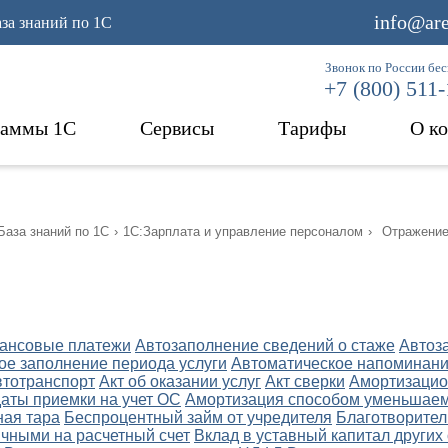
info@are
аза знаний по 1С
Звонок по России бе
+7 (800) 511
раммы 1С
Сервисы
Тарифы
О к
База знаний по 1С
›
1С:Зарплата и управление персоналом
›
Отражение
ансовые платежи
Автозаполнение сведений о стаже
Автоз
ое заполнение периода услуги
Автоматическое напоминани
втотранспорт
Акт об оказании услуг
Акт сверки
Амортизацио
даты приемки на учет ОС
Амортизация способом уменьшаем
ная тара
Беспроцентный займ от учредителя
Благотворител
чными на расчетный счет
Вклад в уставный капитал других