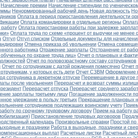
Начисление премии
Начисление стипендии по ученическом
уммы
Ненормированный рабочий день
Новая должность
Но
удников
Оплата в период приостановления деятельности ор
ификации
Оплата командировки в отдельные регионы
Оплат
 работу
Оплата приостановки работы при задержке зарпла
чки»
Оплата труда по схеме «процент от выручки не менее 
в
Отгул
Отгул списком
Отдельные документы для начислени
андировки
Отмена приказа об увольнении
Отмена совмеще
онного работника
Отражение зарплаты
Отстранение от раб
 обученных по охране труда лиц»
Отчет о плановых и факти
 должностей
Отчет по половозрастному составу сотрудников
я
Отчет по сотрудникам с датой рождения помесячно
Отчет 
сотрудникам, у которых есть дети
Отчет СЗВМ
Оформление 
д сотрудника в декретном отпуске
Перемещение в другое 
латы после увольнения
Перерасчет и возврат суммы излиш
ерезидент
Перерасчет отпуска
Перерасчет среднего заработ
ение зарплаты третьему лицу
Погашение задолженности по
нное удержание в пользу третьих
Прекращение плановых 
вольнение сотрудников подлежащих воинскому учету
Прием
работу по срочному трудовому договору
Прием на работу р
мобилизация)
Приостановление трудовых договоров
Продл
водственный календарь
Произвольные справки
Простой по
выходные и праздники
Работа в выходные, праздники и све
 компенсационных выплат
Расчетные листки
Расчетный лис