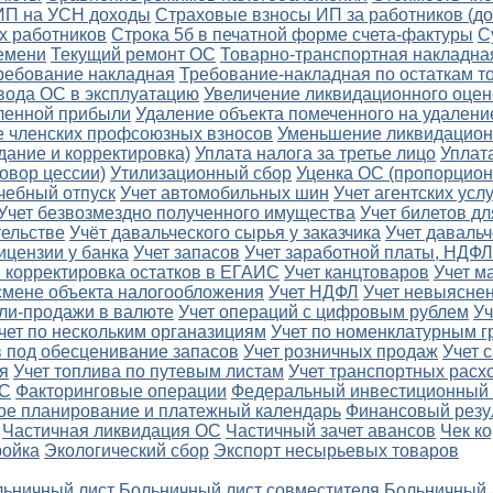
 ИП на УСН доходы
Страховые взносы ИП за работников (д
х работников
Строка 5б в печатной форме счета-фактуры
С
ремени
Текущий ремонт ОС
Товарно-транспортная накладна
ребование накладная
Требование-накладная по остаткам т
вода ОС в эксплуатацию
Увеличение ликвидационного оцен
еленной прибыли
Удаление объекта помеченного на удалени
 членских профсоюзных взносов
Уменьшение ликвидацион
дание и корректировка)
Уплата налога за третье лицо
Уплат
овор цессии)
Утилизационный сбор
Уценка ОС (пропорцион
чебный отпуск
Учет автомобильных шин
Учет агентских услу
Учет безвозмездно полученного имущества
Учет билетов д
тельстве
Учёт давальческого сырья у заказчика
Учет давальч
ицензии у банка
Учет запасов
Учет заработной платы, НДФЛ
и корректировка остатков в ЕГАИС
Учет канцтоваров
Учет м
смене объекта налогообложения
Учет НДФЛ
Учет невыяснен
пли-продажи в валюте
Учет операций с цифровым рублем
Уч
чет по нескольким органазициям
Учет по номенклатурным г
в под обесценивание запасов
Учет розничных продаж
Учет 
я
Учет топлива по путевым листам
Учет транспортных расх
ДС
Факторинговые операции
Федеральный инвестиционный 
ое планирование и платежный календарь
Финансовый резу
Частичная ликвидация ОС
Частичный зачет авансов
Чек к
ройка
Экологический сбор
Экспорт несырьевых товаров
ьничный лист
Больничный лист совместителя
Больничный 