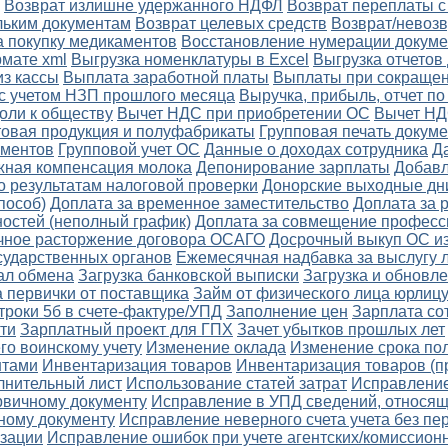
Возврат излишне удержанного НДФЛ
Возврат переплаты с
льким документам
Возврат целевых средств
Возврат/невозв
а покупку медикаментов
Восстановление нумерации докуме
рмате xml
Выгрузка номенклатуры в Excel
Выгрузка отчетов
з кассы
Выплата заработной платы
Выплаты при сокращен
с учетом НЗП прошлого месяца
Выручка, прибыль, отчет п
оли к обществу
Вычет НДС при приобретении ОС
Вычет НД
товая продукция и полуфабрикаты
Групповая печать докум
ументов
Групповой учет ОС
Данные о доходах сотрудника
Д
ная компенсация молока
Депонирование зарплаты
Добав
о результатам налоговой проверки
Донорские выходные дн
пособ)
Доплата за временное заместительство
Доплата за 
остей (неполный график)
Доплата за совмещение професс
чное расторжение договора ОСАГО
Досрочный выкуп ОС из
сударственных органов
Ежемесячная надбавка за выслугу 
ал обмена
Загрузка банковской выписки
Загрузка и обновл
а первички от поставщика
Займ от физического лица юрлиц
троки 5б в счете-фактуре/УПД
Заполнение цен
Зарплата со
ти
Зарплатный проект для ГПХ
Зачет убытков прошлых лет
го воинскому учету
Изменение оклада
Изменение срока по
нтами
Инвентаризация товаров
Инвентаризация товаров (п
лнительный лист
Использование статей затрат
Исправление
рвичному документу
Исправление в УПД сведений, относящи
чному документу
Исправление неверного счета учета без п
изации
Исправление ошибок при учете агентских/комиссион