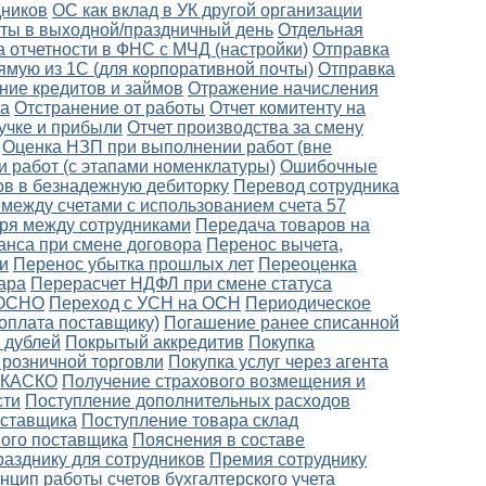
дников
ОС как вклад в УК другой организации
боты в выходной/праздничный день
Отдельная
 отчетности в ФНС с МЧД (настройки)
Отправка
ямую из 1С (для корпоративной почты)
Отправка
ние кредитов и займов
Отражение начисления
ка
Отстранение от работы
Отчет комитенту на
ручке и прибыли
Отчет производства за смену
Оценка НЗП при выполнении работ (вне
 работ (с этапами номенклатуры)
Ошибочные
в в безнадежную дебиторку
Перевод сотрудника
между счетами с использованием счета 57
ря между сотрудниками
Передача товаров на
анса при смене договора
Перенос вычета,
и
Перенос убытка прошлых лет
Переоценка
ара
Перерасчет НДФЛ при смене статуса
 ОСНО
Переход с УСН на ОСН
Периодическое
оплата поставщику)
Погашение ранее списанной
 дублей
Покрытый аккредитив
Покупка
 розничной торговли
Покупка услуг через агента
о КАСКО
Получение страхового возмещения и
сти
Поступление дополнительных расходов
оставщика
Поступление товара склад
ного поставщика
Пояснения в составе
разднику для сотрудников
Премия сотруднику
нцип работы счетов бухгалтерского учета