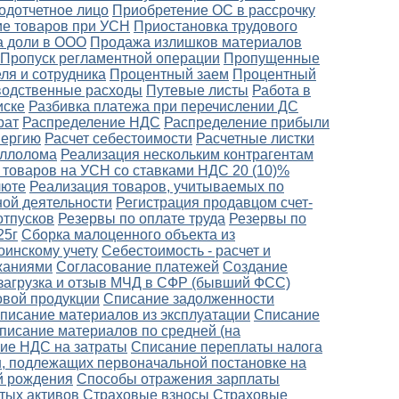
одотчетное лицо
Приобретение ОС в рассрочку
е товаров при УСН
Приостановка трудового
 доли в ООО
Продажа излишков материалов
Пропуск регламентной операции
Пропущенные
ля и сотрудника
Процентный заем
Процентный
одственные расходы
Путевые листы
Работа в
иске
Разбивка платежа при перечислении ДС
рат
Распределение НДС
Распределение прибыли
нергию
Расчет себестоимости
Расчетные листки
аллолома
Реализация нескольким контрагентам
 товаров на УСН со ставками НДС 20 (10)%
люте
Реализация товаров, учитываемых по
ной деятельности
Регистрация продавцом счет-
отпусков
Резервы по оплате труда
Резервы по
25г
Сборка малоценного объекта из
оинскому учету
Себестоимость - расчет и
ржаниями
Согласование платежей
Создание
загрузка и отзыв МЧД в СФР (бывший ФСС)
овой продукции
Списание задолженности
писание материалов из эксплуатации
Списание
писание материалов по средней (на
ие НДС на затраты
Списание переплаты налога
, подлежащих первоначальной постановке на
й рождения
Способы отражения зарплаты
тых активов
Страховые взносы
Страховые