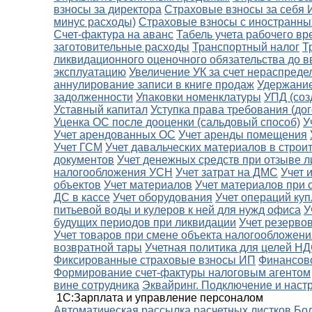
взносы за директора
Страховые взносы за себя
минус расходы)
Страховые взносы с иностранны
Счет-фактура на аванс
Табель учета рабочего в
заготовительные расходы
Транспортный налог
Т
ликвидационного оценочного обязательства до в
эксплуатацию
Увеличение УК за счет нераспред
аннулирование записи в книге продаж
Удержание
задолженности
Упаковки номенклатуры
УПД (соз
Уставный капитал
Уступка права требования (дог
Уценка ОС после дооценки (сальдовый способ)
У
Учет арендованных ОС
Учет аренды помещения
Учет ГСМ
Учет давальческих материалов в строи
документов
Учет денежных средств при отзыве л
налогообложения УСН
Учет затрат на ДМС
Учет 
объектов
Учет материалов
Учет материалов при 
ДС в кассе
Учет оборудования
Учет операций ку
питьевой воды и кулеров к ней для нужд офиса
У
будущих периодов при ликвидации
Учет резерво
Учет товаров при смене объекта налогообложени
возвратной тары
Учетная политика для целей Н
Фиксированные страховые взносы ИП
Финансов
Формирование счет-фактуры налоговым агентом
вине сотрудника
Эквайринг. Подключение и наст
1С:Зарплата и управление персоналом
Автоматическая рассылка расчетных листков
Бол