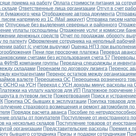
сяце приема на работу
Оплата стоимости питания за сотру
а складе
Ответственные лица организации
Отгул в счет ра
ти бумажного чека
Отображение автора документа
Отправка
 писем напрямую из 1С (Mail аккаунт)
Отправка писем напр
ые
Отпускные без выделения северных и районного
Отраже
ение уплаты госпошлины
Отражение услуг и комиссии бан
вижении денежных средств
Отчет по продажам, обороту, вы
 по патенту
Оформление сотрудника на неполный рабочий
нии работ (с учетом выручки)
Оценка НПЗ при выполнении
логообложения
Пени при просрочке платежа
Перевод авансо
нковскими счетами без использования счета 57
Переводы 
на ФИНВ компании группы
Передача спецодежды и инвента
между складами
Перенаем по договору лизинга
Перенос ав
ежду контрагентами
Перенос остатков между организациям
 займов валюте
Переоценка ОС
Переоценка розничного тов
 с ОСНО на УСН
Переход с УСН доходы минус расходы на
Платежки на уплату налогов для ИП
Платежное поручение (
шрута в путевом листе
Пожертвования
Поиск и устранение
УК
Покупка ОС бывших в эксплуатации
Покупка товаров для
олучение страхового возмещения и ремонт автомобиля п
теля
Порядок расчета аванса
Пособие по нетрудоспособно
ние оплаты от покупателя
Поступление от иностранного п
в на несколько складов
Поступление товаров от иностран
ругой организации
Представительские расходы
Премия к п
боту бывшего сотрудника
Призы и подарки сотрудникам
При