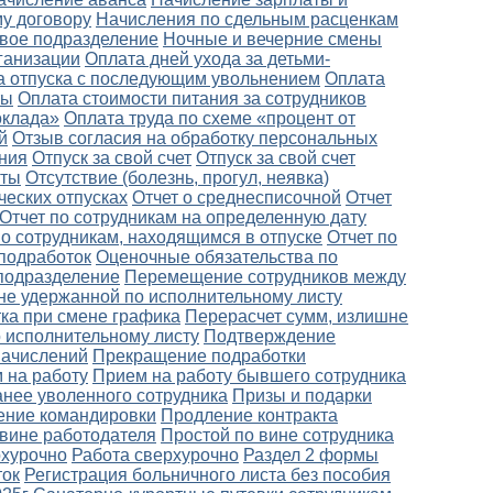
у договору
Начисления по сдельным расценкам
вое подразделение
Ночные и вечерние смены
ганизации
Оплата дней ухода за детьми-
а отпуска с последующим увольнением
Оплата
ты
Оплата стоимости питания за сотрудников
оклада»
Оплата труда по схеме «процент от
й
Отзыв согласия на обработку персональных
ния
Отпуск за свой счет
Отпуск за свой счет
оты
Отсутствие (болезнь, прогул, неявка)
ческих отпусках
Отчет о среднесписочной
Отчет
Отчет по сотрудникам на определенную дату
по сотрудникам, находящимся в отпуске
Отчет по
подработок
Оценочные обязательства по
подразделение
Перемещение сотрудников между
не удержанной по исполнительному листу
ка при смене графика
Перерасчет сумм, излишне
 исполнительному листу
Подтверждение
начислений
Прекращение подработки
 на работу
Прием на работу бывшего сотрудника
анее уволенного сотрудника
Призы и подарки
ение командировки
Продление контракта
 вине работодателя
Простой по вине сотрудника
рхурочно
Работа сверхурочно
Раздел 2 формы
ток
Регистрация больничного листа без пособия