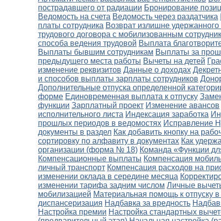
пострадавшего от радиации
Бронирование пози
Ведомость на счета
Ведомость через раздатчика
платы сотрудника
Возврат излишне удержанног
трудового договора с мобилизованным сотрудни
способа ведения трудовой
Выплата благотворит
Выплаты бывшим сотрудникам
Выплаты за про
предыдущего места работы
Вычеты на детей
Гра
изменение реквизитов
Данные о доходах
Декретн
и способов выплаты зарплаты сотрудников
Доно
Дополнительные отпуска определенной категори
форме
Единовременная выплата к отпуску
Замен
функции
Зарплатный проект
Изменение авансов
исполнительного листа
Индексация заработка
Ин
прошлых периодов в ведомостях
Исправление Н
документы в раздел
Как добавить кнопку на рабо
сортировку по алфавиту в документах
Как удерж
организации (форма № 18)
Команда «Функции дл
Компенсационные выплаты
Компенсация мобиль
личный транспорт
Компенсация расходов на при
изменении оклада в середине месяца
Корректир
изменении тарифа задним числом
Личные вычет
мобилизацией
Материальная помощь к отпуску в 
диспансеризация
Надбавка за вредность
Надбав
Настройка премии
Настройка стандартных выче
(предварительный этап)
Начальная настройка (р