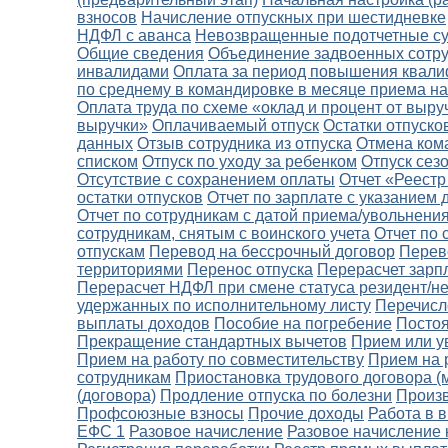
взносов
Начисление отпускных при шестидневке
НДФЛ с аванса
Невозвращенные подотчетные с
Общие сведения
Объединение задвоенных сотр
инвалидами
Оплата за период повышения квал
по среднему в командировке в месяце приема на
Оплата труда по схеме «оклад и процент от выру
выручки»
Оплачиваемый отпуск
Остатки отпуско
данных
Отзыв сотрудника из отпуска
Отмена ком
списком
Отпуск по уходу за ребенком
Отпуск сез
Отсутствие с сохранением оплаты
Отчет «Реестр
остатки отпусков
Отчет по зарплате с указанием
Отчет по сотрудникам с датой приема/увольнени
сотрудникам, снятым с воинского учета
Отчет по 
отпускам
Перевод на бессрочный договор
Перево
территориями
Перенос отпуска
Перерасчет зарп
Перерасчет НДФЛ при смене статуса резидент/н
удержанных по исполнительному листу
Перечисл
выплаты доходов
Пособие на погребение
Постоя
Прекращение стандартных вычетов
Прием или у
Прием на работу по совместительству
Прием на 
сотрудникам
Приостановка трудового договора (
(договора)
Продление отпуска по болезни
Произ
Профсоюзные взносы
Прочие доходы
Работа в 
ЕФС 1
Разовое начисление
Разовое начисление