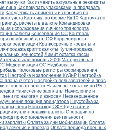
 нет выручки
Как изменить актуальные реквизиты
ые лица
Как покупать упаковками, а продавать
ти
Как удержать алименты из пособия по
кого учета
Карточка по форме № 10
Карточка по
границу, расчеты в валюте
Командировка
ация использования личного транспорта
тация валюты
Консервация ОС
Контроль
 при ошибочной дате СФ
Корректировка
ровка реализации
Краткосрочные кредиты и
пля-продажа криптовалюты
Купля-продажа
риальных ценностей
Лимит остатка кассы
Материальная помощь 2026
Материальная
ОС
Модернизация ОС
Надбавка за
прибыль
Налоговые регистры формирования
тов
Настройка и заполнение КУДиР
Настройка
а плана счетов
Настройка пользователей и прав
ки основных средств
Начальные остатки по РБП
дендов
Начисление зарплаты
Начисление и
 пени по налогам и взносам
Незавершенное
улучшения позиция арендатора
Неустойка за
штрафы, пени
Новый код СФР (где найти и
рации купли-продажи валюты
Операции по
период приостановления деятельности
ки зарплаты
Оплата за дни мобилизации
Оплата
риод лечения и проезда
Оплата периода военных