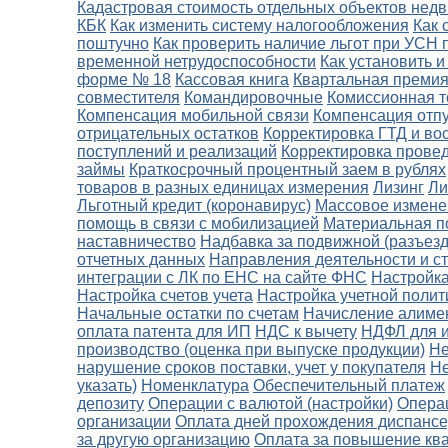
Кадастровая стоимость отдельных объектов нед
КБК
Как изменить систему налогообложения
Как 
поштучно
Как проверить наличие льгот при УСН 
временной нетрудоспособности
Как установить 
форме № 18
Кассовая книга
Квартальная премия
совместителя
Командировочные
Комиссионная т
Компенсация мобильной связи
Компенсация отп
отрицательных остатков
Корректировка ГТД и в
поступлений и реализаций
Корректировка провед
займы
Краткосрочный процентный заем в рублях
товаров в разных единицах измерения
Лизинг
Ли
Льготный кредит (коронавирус)
Массовое измене
помощь в связи с мобилизацией
Материальная п
наставничество
Надбавка за подвижной (разъезд
отчетных данных
Направления деятельности и ст
интеграции с ЛК по ЕНС на сайте ФНС
Настройка
Настройка счетов учета
Настройка учетной полит
Начальные остатки по счетам
Начисление алиме
оплата патента для ИП
НДС к вычету
НДФЛ для и
производство (оценка при выпуске продукции)
Не
нарушение сроков поставки, учет у покупателя
Не
указать)
Номенклатура
Обеспечительный платеж
депозиту
Операции с валютой (настройки)
Опера
организации
Оплата дней прохождения диспанс
за другую организацию
Оплата за повышение кв