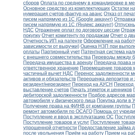
сборов
Оплата по среднему в командировке в ме
Основное средство из комплектующих
Остатки н
нумерация счетов-фактур на аванс
Отказ от печа
писем напрямую из 1С (Google аккаунт)
Отправка
писем напрямую из 1С (Яндекс аккаунт)
Отпускн
НДС
Отражение оплат по договору цессии
Отраж
покупку
Отчет комитенту по продажам
Отчет о д
Отчетность ИП на патенте
Оформление на работу
зависимости от выручки)
Оценка НЗП при выполне
оплаты
Партионный учет
Патентная система на
с внешнего совместительства
Переводы между ба
Передача имущества в аренду
Передача права 
ответственное хранение
Перемещение товаров 
частичный вычет НДС
Перенос задолженности м
активов и обязательств
Переоценка депозитов и
резидент/нерезидент
Переход на АУСН
Переход
выставление счетов
Печать этикеток и ценников
дебиторской задолженности
Подбор адресов мар
автомобиля у физического лица
Покупка доли в 
Получение права на ФИНВ от компании группы
П
ремонт автомобиля по ОСАГО
Помощь от учреди
Поступление и ввод в эксплуатацию ОС
Поступле
Поступление товаров и услуг
Поступление товаро
упрощенной отчетности
Предоставление займа д
после увольнения
Приём на работу
Прием на ра