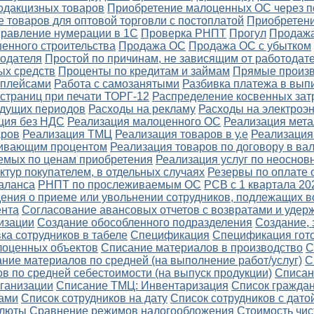
одакцизных товаров
Приобретение малоценных ОС через п
 товаров для оптовой торговли с постоплатой
Приобретени
правление нумерации в 1С
Проверка РНПТ
Прогул
Продажа
енного строительства
Продажа ОС
Продажа ОС с убытком
тодателя
Простой по причинам, не зависящим от работодате
ых средств
Проценты по кредитам и займам
Прямые произв
тплейсами
Работа с самозанятыми
Разбивка платежа в вып
страниц при печати ТОРГ-12
Распределение косвенных зат
удущих периодов
Расходы на рекламу
Расходы на электроэ
ция без НДС
Реализация малоценного ОС
Реализация мет
аров
Реализация ТМЦ
Реализация товаров в у.е
Реализация
ичивающим процентом
Реализация товаров по договору в ва
емых по ценам приобретения
Реализация услуг по неоснов
ктур покупателем, в отдельных случаях
Резервы по оплате 
аланса
РНПТ по прослеживаемым ОС
РСВ с 1 квартала 20
ения о приеме или увольнении сотрудников, подлежащих в
ента
Согласование авансовых отчетов с возвратами и уде
изации
Создание обособленного подразделения
Создание, 
ка сотрудников в табеле
Спецификация
Спецификация гот
лоценных объектов
Списание материалов в производство
С
ние материалов по средней (на выполнение работ/услуг)
С
в по средней себестоимости (на выпуск продукции)
Списан
ганизации
Списание ТМЦ: Инвентаризация
Список граждан
ами
Список сотрудников на дату
Список сотрудников с дато
алюты
Сравнение режимов налогообложения
Стоимость чис