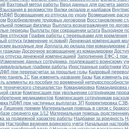
ций
Вахтовый метод работы
Ввод данных для расчета зарп
Взыскания в ведомостях
Вилки окладов и надбавок
Внутри
о НДФЛ
Возвращение из отпуска по уходу
Возмещение расхо
ком
Возобновление трудовых договоров
Восстановление ст
ельной помощи физлицу
Выплата вознаграждения по догов
шлые периоды
Выплаты при сокращении штата
Выходное п
фик отпусков
График работы с перерывами для кормления
ый отпуск (изменение условий)
Денежная компенсация мо
рские выходные дни
Доплата до оклада при командировке
и граждан
Досрочное возвращение из командировки
Доступ
а отпуска денежной компенсацией
Заполнение ЕФС-1 при 
Изменение данных сотрудника, подлежащего воинскому уч
дивидуальные графики работы
Иностранные работники
Ис
ДФЛ при перерасчетах за прошлые годы
Кадровый перево
чую панель 1С
Как изменить название базы
Как изменить ра
ать алименты из пособия по временной нетрудоспособности
я технического специалиста»
Командировка
Командировка 
ной связи
Компенсация при увольнении сотрудникам прор
обретение медикаментов
Компенсация сотрудникам расход
овка НДФЛ при частичных выплатах ЗП
Корректировка СЗВ
ы
Лишение премии
Материальная помощь в связи с бракос
базе среднего как 1/12
Материальная помощь родственнику
ка за подвижной характер работы
Надбавки за вредность
Н
тов
Настройки ведения воинского учета
Начальная настройк
асчет заработной платы)
Начальная штатная расстановка
Н