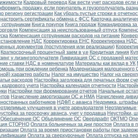
вижимости
Кадровый перевод
Как вести учет расходов если
оформить продажу, если покупатель и грузополучатель разн
по региону регистрации
Как убрать пустые строки в отчетнос
и настроить сертификаты обмена с ФСС
Карточка аналитичес
 сотрудникам
Книга покупок
Книга продаж
Командировка за 
орговля
Компенсация за неиспользованный отпуск
Компенс
уска
Компенсация сотрудникам расходов на питание
Конвер
осстановление НДС
Корректировка ЕНС
Корректировка НДС
енных документов (поступления или реализации)
Корректи
Краткосрочный процентный заем в у.е
Кредитная линия
Ку
зинг у лизингополучателя
Ликвидация ОС с продажей мате
ние ставки НДС в номенклатуре
Материалы как вклад в УК
омощь при рождении ребенка
Модернизация малоценного 
ной) характер работы
Налог на имущество
Налог на сверх
атьи расходов
Настройка заголовка для печатных форм сче
 кадрового учета
Настройка календаря отчетности
Настройк
ики
Настройки при формировании отчетов
Начальные остат
нтов
Начисление амортизации ОС и НМА
Начисление диви
ностранных работников
НДФЛ с аванса
Недоимка, штрафы,
отделимые улучшения в учете арендодателя
Неотделимые 
устойка за просрочку аванса, учет у продавца
Неустойки, 
Обесценение ОС
Объединение ОС
Овердрафт
ОКТМО
Опе
ция СТОРНО
Оплата больничных за дни простоя
Оплата в 
еризации
Оплата за время приостановки работы при задерж
алификации
Оплата за сверхурочные
Оплата отпуска на пе