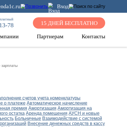
nda1c.ru
Вход
сплатный
15 ДНЕЙ БЕСПЛАТНО
-13-78
омпании
Партнерам
Контакты
 зарплаты
аполнение счетов учета номенклатуры
е о платеже
Автоматическое начисление
нная премия
Амортизация
Амортизация на
ого остатка
Аренда помещения
АУСН и новые
ьность
Больничные
Взаимодействие с системой
 организаций
Внесение денежных средств в кассу