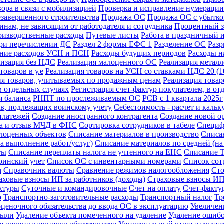
ора в связи с мобилизацией
Проверка и исправление нумерации
езавершенного строительства
Продажа ОС
Продажа ОС с убытк
инам, не зависящим от работодателя и сотрудника
Процентный з
изводственные расходы
Путевые листы
Работа в праздничный 
при перечислении ДС
Раздел 2 формы ЕФС 1
Разделение ОС
Разр
ение расходов УСН и ПСН
Расходы будущих периодов
Расходы н
лизация без НДС
Реализация малоценного ОС
Реализация метал
товаров в у.е
Реализация товаров на УСН со ставками НДС 20 (
ия товаров, учитываемых по продажным ценам
Реализация това
в отдельных случаях
Регистрация счет-фактур покупателем, в от
 баланса
РНПТ по прослеживаемым ОС
РСВ с 1 квартала 2025г
ов, подлежащих воинскому учету
Себестоимость - расчет и кальк
платежей
Создание иностранного контрагента
Создание новой о
ка и отзыв МЧД в ФНС
Сортировка сотрудников в табеле
Специф
лоценных объектов
Списание материалов в производство
Списа
а выполнение работ/услуг)
Списание материалов по средней (н
ты
Списание переплаты налога не учтенного на ЕНС
Списание 
оинский учет
Список ОС с инвентарными номерами
Список сот
м
Справочник валюты
Сравнение режимов налогообложения
Сто
аховые взносы ИП за работников (доходы)
Страховые взносы ИП 
актуры
Суточные и командировочные
Счет на оплату
Счет-фактур
р
Транспортно-заготовительные расходы
Транспортный налог
Тр
ценочного обязательства до ввода ОС в эксплуатацию
Увеличен
были
Удаление объекта помеченного на удаление
Удаление ошибо