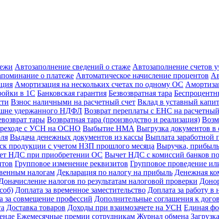
тежи
Автозаполнение сведений о стаже
Автозаполнение счетов 
апоминание о платеже
Автоматическое начисление процентов
Ав
ация
Амортизация на нескольких счетах по одному ОС
Амортиза
ойки в 1С
Банковская гарантия
Безвозвратная тара
Беспроцентны
сти
Взнос наличными на расчетный счет
Вклад в уставный капи
ишне удержанного НДФЛ
Возврат переплаты с ЕНС на расчетный
евозврат тары
Возвратная тара (производство и реализация)
Возм
реходе с УСН на ОСНО
Выбытие НМА
Выгрузка документов в 
бля
Выдача денежных документов из кассы
Выплата заработной 
к продукции с учетом НЗП прошлого месяца
Выручка, прибыль
ет НДС при приобретении ОС
Вычет НДС с комиссий банков по
нтов
Групповое изменение реквизитов
Групповое проведение ил
свенным налогам
Декларация по налогу на прибыль
Денежная ко
Доначисление налогов по результатам налоговой проверки
Доно
соб)
Доплата за временное заместительство
Доплата за работу в 
а за совмещение профессий
Дополнительные соглашения к дого
га
Доставка товаров
Доходы при взаимозачете на УСН
Единая фо
енде
Ежемесячные премии сотрудникам
Журнал обмена
Загрузк