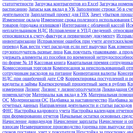
статотчетности
Загрузка контрагентов из Excel
Загрузка номенк
расписанию
Запасы как вклад в УК
Заполнение строки 5б в сч
деятельности
Зарплатный проект для ГПХ
Зачет убытков прош
Изменение оклада
Изменение срока полезного использования 
товаров (продажа излишков)
Интеграция с облачной кассой
Иск
неплательщиком НДС
Исправление в УПД сведений, относящи
относящихся к счету-фактуре и первичному документу
Исправл
инвентаризации
Исправление ошибок при учете агентских/ко
перевод
Как вести учет расходов если нет выручки
Как измени
грузополучатель разные лица
Как покупать упаковками, а про
удержать алименты из пособия по временной нетрудоспособно
по форме № 18
Кассовая книга
Квартальная премия сотрудник
Комиссионная торговля
Компенсация за неиспользованный от
сотрудникам расходов на питание
Конвертация валюты
Консер
НДС при ошибочной дате СФ
Корректировка поступлений и р
кредиты и займы
Краткосрочный процентный заем в рублях
Кр
измерения
Лизинг
Лизинг у лизингополучателя
Ликвидация ОС
номенклатуре
Материалы как вклад в УК
Материальная помощ
ОС
Модернизация ОС
Надбавка за наставничество
Надбавка за
отчетных данных
Направления деятельности и статьи расходов
ФНС
Настройка кадрового учета
Настройка календаря отчетно
при формировании отчетов
Начальные остатки основных средс
Начисление дивидендов
Начисление зарплаты
Начисление и оп
взносам
Незавершенное производство (оценка при выпуске пр
сроков поставки, учет у покупателя
Неустойка за просрочку ава