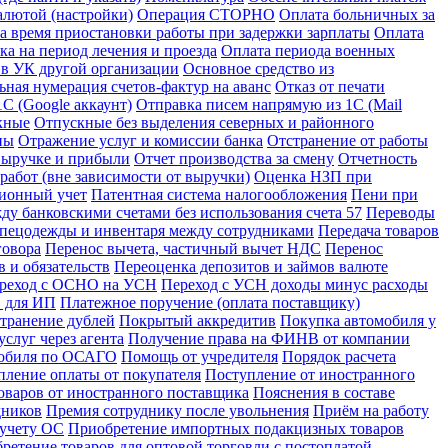
алютой (настройки)
Операция СТОРНО
Оплата больничных за
за время приостановки работы при задержки зарплаты
Оплата
ка на период лечения и проезда
Оплата периода военных
 в УК другой организации
Основное средство из
ьная нумерация счетов-фактур на аванс
Отказ от печати
С (Google аккаунт)
Отправка писем напрямую из 1С (Mail
кные
Отпускные без выделения северных и районного
ны
Отражение услуг и комиссии банка
Отстранение от работы
 выручке и прибыли
Отчет производства за смену
Отчетность
абот (вне зависимости от выручки)
Оценка НЗП при
ионный учет
Патентная система налогообложения
Пени при
у банковскими счетами без использования счета 57
Переводы
спецодежды и инвентаря между сотрудниками
Передача товаров
говора
Перенос вычета, частичный вычет НДС
Перенос
 и обязательств
Переоценка депозитов и займов валюте
реход с ОСНО на УСН
Переход с УСН доходы минус расходы
в для ИП
Платежное поручение (оплата поставщику)
странение дублей
Покрытый аккредитив
Покупка автомобиля у
слуг через агента
Получение права на ФИНВ от компании
мобиля по ОСАГО
Помощь от учредителя
Порядок расчета
пление оплаты от покупателя
Поступление от иностранного
оваров от иностранного поставщика
Пояснения в составе
дников
Премия сотруднику после увольнения
Приём на работу
 учету ОС
Приобретение импортных подакцизных товаров
ретение товаров для оптовой торговли с постоплатой