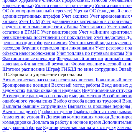
продаж
Удержание членских профсоюзных взносов
Уменьшение
корректировка)
Уплата налога за третье лицо
Уплата налога тр
ОС (пропорциональный пересчет)
Уценка ОС (сальдовый спос
административных штрафов
Учет акцизов
Учет арендованных
книжек
Учет ГСМ
Учет давальческих материалов в строительс
средств при отзыве лицензии у банка
Учет запасов
Учет зарабо
остатков в ЕГАИС
Учет канцтоваров
Учет майнинга криптова
невыясненных поступлений от покупателей
Учет недостачи ДС
реорганизации с форме слияния
Учет питьевой воды и кулеров
расходов будущих периодов при ликвидации
Учет резервов по
объекта налогообложения
Учет топлива по путевым листам
Уч
Факторинговые операции
Федеральный инвестиционный нало
календарь
Финансовый результат
Формирование кассовой книг
Штатное расписание
Штраф ГИБДД по вине сотрудника
Эквай
1С:Зарплата и управление персоналом
Автоматическая рассылка расчетных листков
Больничный лист
Бронирование позиций
Вахтовый метод работы
Ввод данных д
ведомостях
Вилки окладов и надбавок
Внутрисменные отпуска
Возмещение расходов на покупку медикаментов
Возобновление
ошибочного увольнения
Выбор способа ведения трудовой
Выпл
Выплаты бывшим сотрудникам
Выплаты за прошлые периоды
Вычеты на детей
График отпусков
График работы с перерывами
(изменение условий)
Денежная компенсация молока
Депониров
командировке
Доплата за работу в ночное время
Дополнительны
натуральной форме
Единовременная выплата к отпуску
Замена