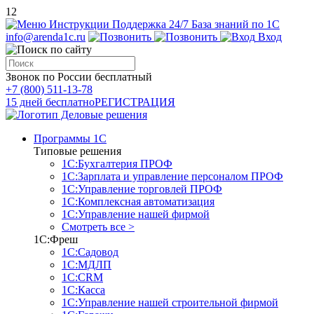
12
Инструкции
Поддержка 24/7
База знаний по 1С
info@arenda1c.ru
Вход
Звонок по России бесплатный
+7 (800) 511-13-78
15 дней бесплатно
РЕГИСТРАЦИЯ
Программы 1С
Типовые решения
1С:Бухгалтерия ПРОФ
1С:Зарплата и управление персоналом ПРОФ
1С:Управление торговлей ПРОФ
1С:Комплексная автоматизация
1С:Управление нашей фирмой
Смотреть все >
1С:Фреш
1С:Садовод
1С:МДЛП
1С:CRM
1С:Касса
1С:Управление нашей строительной фирмой