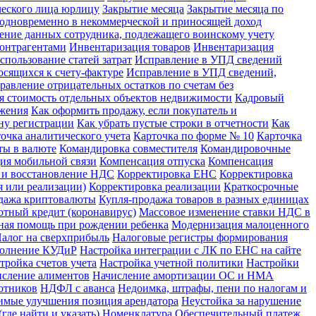
ческого лица юрлицу
Закрытие месяца
Закрытие месяца по
х одновременно в некоммерческой и приносящей доход
ение данных сотрудника, подлежащего воинскому учету
контрагентами
Инвентаризация товаров
Инвентаризация
спользование статей затрат
Исправление в УПД сведений
сящихся к счету-фактуре
Исправление в УПД сведений,
равление отрицательных остатков по счетам без
я стоимость отдельных объектов недвижимости
Кадровый
ожения
Как оформить продажу, если покупатель и
ну регистрации
Как убрать пустые строки в отчетности
Как
очка аналитического учета
Карточка по форме № 10
Карточка
ты в валюте
Командировка совместителя
Командировочные
ия мобильной связи
Компенсация отпуска
Компенсация
 и восстановление НДС
Корректировка ЕНС
Корректировка
 или реализации)
Корректировка реализации
Краткосрочные
дажа криптовалюты
Купля-продажа товаров в разных единицах
отный кредит (коронавирус)
Массовое изменение ставки НДС в
ная помощь при рождении ребенка
Модернизация малоценного
алог на сверхприбыль
Налоговые регистры формирования
полнение КУДиР
Настройка интеграции с ЛК по ЕНС на сайте
тройка счетов учета
Настройка учетной политики
Настройки
сление алиментов
Начисление амортизации ОС и НМА
отников
НДФЛ с аванса
Недоимка, штрафы, пени по налогам и
имые улучшения позиция арендатора
Неустойка за нарушение
где найти и указать)
Номенклатура
Обеспечительный платеж