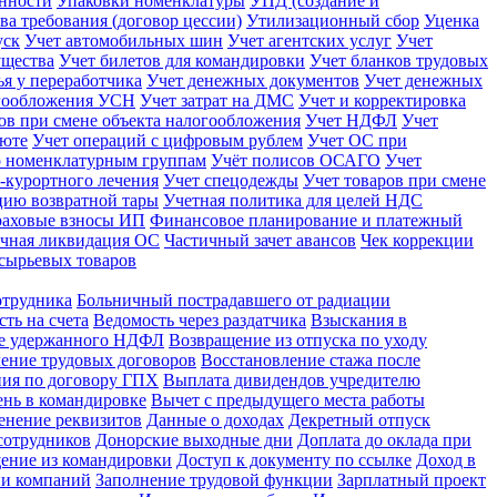
енности
Упаковки номенклатуры
УПД (создание и
ва требования (договор цессии)
Утилизационный сбор
Уценка
уск
Учет автомобильных шин
Учет агентских услуг
Учет
ущества
Учет билетов для командировки
Учет бланков трудовых
ья у переработчика
Учет денежных документов
Учет денежных
огообложения УСН
Учет затрат на ДМС
Учет и корректировка
ов при смене объекта налогообложения
Учет НДФЛ
Учет
люте
Учет операций с цифровым рублем
Учет ОС при
о номенклатурным группам
Учёт полисов ОСАГО
Учет
-курортного лечения
Учет спецодежды
Учет товаров при смене
ацию возвратной тары
Учетная политика для целей НДС
раховые взносы ИП
Финансовое планирование и платежный
чная ликвидация ОС
Частичный зачет авансов
Чек коррекции
сырьевых товаров
отрудника
Больничный пострадавшего от радиации
ть на счета
Ведомость через раздатчика
Взыскания в
не удержанного НДФЛ
Возвращение из отпуска по уходу
ение трудовых договоров
Восстановление стажа после
ния по договору ГПХ
Выплата дивидендов учредителю
нь в командировке
Вычет с предыдущего места работы
енение реквизитов
Данные о доходах
Декретный отпуск
сотрудников
Донорские выходные дни
Доплата до оклада при
ение из командировки
Доступ к документу по ссылке
Доход в
ии компаний
Заполнение трудовой функции
Зарплатный проект