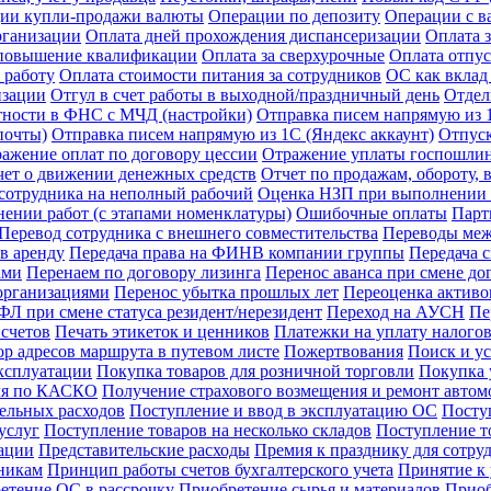
ии купли-продажи валюты
Операции по депозиту
Операции с в
рганизации
Оплата дней прохождения диспансеризации
Оплата 
 повышение квалификации
Оплата за сверхурочные
Оплата отпус
 работу
Оплата стоимости питания за сотрудников
ОС как вклад
изации
Отгул в счет работы в выходной/праздничный день
Отдел
тности в ФНС с МЧД (настройки)
Отправка писем напрямую из 1
почты)
Отправка писем напрямую из 1С (Яндекс аккаунт)
Отпус
ажение оплат по договору цессии
Отражение уплаты госпошли
чет о движении денежных средств
Отчет по продажам, обороту,
сотрудника на неполный рабочий
Оценка НЗП при выполнении р
ении работ (с этапами номенклатуры)
Ошибочные оплаты
Парт
Перевод сотрудника с внешнего совместительства
Переводы межд
в аренду
Передача права на ФИНВ компании группы
Передача 
ами
Перенаем по договору лизинга
Перенос аванса при смене до
организациями
Перенос убытка прошлых лет
Переоценка активов
Л при смене статуса резидент/нерезидент
Переход на АУСН
Пе
счетов
Печать этикеток и ценников
Платежки на уплату налого
р адресов маршрута в путевом листе
Пожертвования
Поиск и у
ксплуатации
Покупка товаров для розничной торговли
Покупка у
иля по КАСКО
Получение страхового возмещения и ремонт авто
ельных расходов
Поступление и ввод в эксплуатацию ОС
Посту
услуг
Поступление товаров на несколько складов
Поступление т
зации
Представительские расходы
Премия к празднику для сотру
никам
Принцип работы счетов бухгалтерского учета
Принятие к
етение ОС в рассрочку
Приобретение сырья и материалов
Приоб