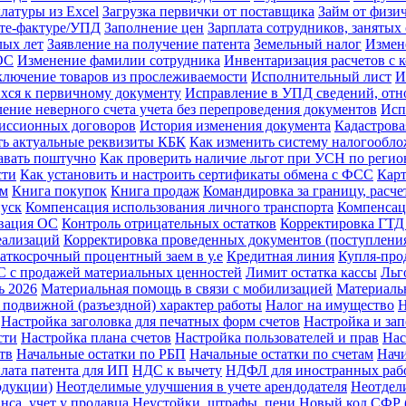
латуры из Excel
Загрузка первички от поставщика
Займ от физи
ете-фактуре/УПД
Заполнение цен
Зарплата сотрудников, заняты
лых лет
Заявление на получение патента
Земельный налог
Измен
ОС
Изменение фамилии сотрудника
Инвентаризация расчетов с 
лючение товаров из прослеживаемости
Исполнительный лист
И
хся к первичному документу
Исправление в УПД сведений, отно
ение неверного счета учета без перепроведения документов
Исп
миссионных договоров
История изменения документа
Кадастрова
ть актуальные реквизиты КБК
Как изменить систему налогообл
давать поштучно
Как проверить наличие льгот при УСН по регио
сти
Как установить и настроить сертификаты обмена с ФСС
Карт
ам
Книга покупок
Книга продаж
Командировка за границу, расче
пуск
Компенсация использования личного транспорта
Компенсац
вация ОС
Контроль отрицательных остатков
Корректировка ГТД
еализаций
Корректировка проведенных документов (поступления
аткосрочный процентный заем в у.е
Кредитная линия
Купля-про
 с продажей материальных ценностей
Лимит остатка кассы
Льг
ь 2026
Материальная помощь в связи с мобилизацией
Материаль
 подвижной (разъездной) характер работы
Налог на имущество
Н
Настройка заголовка для печатных форм счетов
Настройка и за
сти
Настройка плана счетов
Настройка пользователей и прав
Нас
тв
Начальные остатки по РБП
Начальные остатки по счетам
Начи
лата патента для ИП
НДС к вычету
НДФЛ для иностранных раб
одукции)
Неотделимые улучшения в учете арендодателя
Неотдел
нса, учет у продавца
Неустойки, штрафы, пени
Новый код СФР (