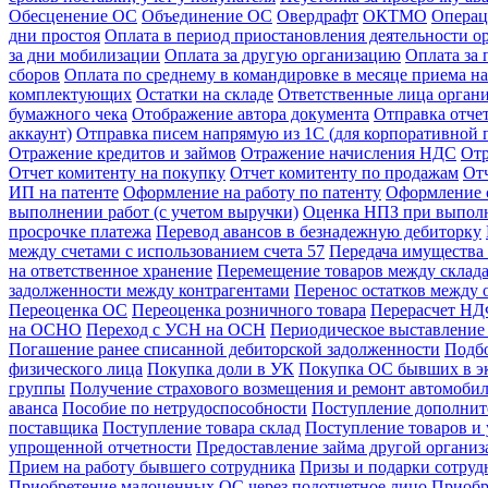
Обесценение ОС
Объединение ОС
Овердрафт
ОКТМО
Операц
дни простоя
Оплата в период приостановления деятельности о
за дни мобилизации
Оплата за другую организацию
Оплата за
сборов
Оплата по среднему в командировке в месяце приема на
комплектующих
Остатки на складе
Ответственные лица орган
бумажного чека
Отображение автора документа
Отправка отче
аккаунт)
Отправка писем напрямую из 1С (для корпоративной 
Отражение кредитов и займов
Отражение начисления НДС
Отр
Отчет комитенту на покупку
Отчет комитенту по продажам
От
ИП на патенте
Оформление на работу по патенту
Оформление 
выполнении работ (с учетом выручки)
Оценка НПЗ при выполн
просрочке платежа
Перевод авансов в безнадежную дебиторку
между счетами с использованием счета 57
Передача имущества 
на ответственное хранение
Перемещение товаров между склад
задолженности между контрагентами
Перенос остатков между 
Переоценка ОС
Переоценка розничного товара
Перерасчет НДФ
на ОСНО
Переход с УСН на ОСН
Периодическое выставление 
Погашение ранее списанной дебиторской задолженности
Подбо
физического лица
Покупка доли в УК
Покупка ОС бывших в э
группы
Получение страхового возмещения и ремонт автомоб
аванса
Пособие по нетрудоспособности
Поступление дополнит
поставщика
Поступление товара склад
Поступление товаров и 
упрощенной отчетности
Предоставление займа другой органи
Прием на работу бывшего сотрудника
Призы и подарки сотруд
Приобретение малоценных ОС через подотчетное лицо
Приобр