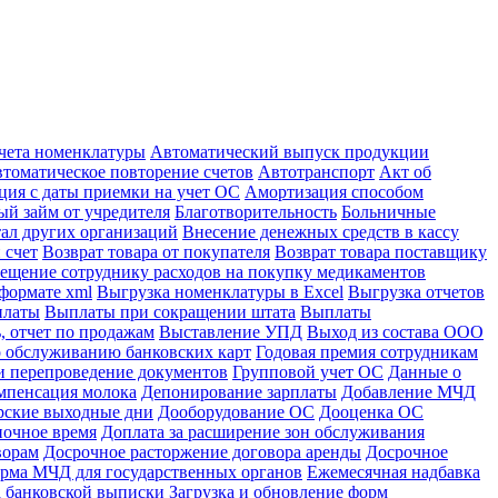
учета номенклатуры
Автоматический выпуск продукции
томатическое повторение счетов
Автотранспорт
Акт об
ция с даты приемки на учет ОС
Амортизация способом
й займ от учредителя
Благотворительность
Больничные
тал других организаций
Внесение денежных средств в кассу
 счет
Возврат товара от покупателя
Возврат товара поставщику
ещение сотруднику расходов на покупку медикаментов
формате xml
Выгрузка номенклатуры в Excel
Выгрузка отчетов
платы
Выплаты при сокращении штата
Выплаты
, отчет по продажам
Выставление УПД
Выход из состава ООО
 обслуживанию банковских карт
Годовая премия сотрудникам
и перепроведение документов
Групповой учет ОС
Данные о
мпенсация молока
Депонирование зарплаты
Добавление МЧД
рские выходные дни
Дооборудование ОС
Дооценка ОС
ночное время
Доплата за расширение зон обслуживания
ворам
Досрочное расторжение договора аренды
Досрочное
рма МЧД для государственных органов
Ежемесячная надбавка
а банковской выписки
Загрузка и обновление форм