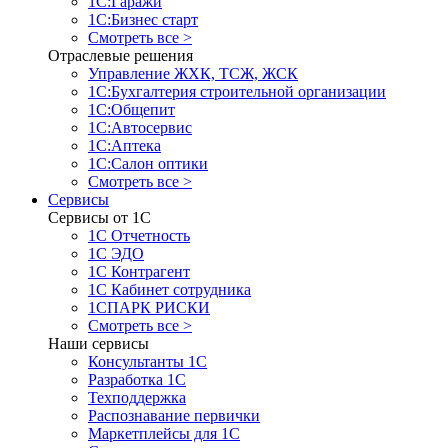
1С:Гаражи
1С:Бизнес старт
Смотреть все >
Отраслевые решения
Управление ЖХК, ТСЖ, ЖСК
1С:Бухгалтерия строительной организации
1С:Общепит
1С:Автосервис
1С:Аптека
1С:Салон оптики
Смотреть все >
Сервисы
Сервисы от 1С
1С Отчетность
1С ЭДО
1С Контрагент
1С Кабинет сотрудника
1СПАРК РИСКИ
Смотреть все >
Наши сервисы
Консультанты 1С
Разработка 1С
Техподдержка
Распознавание первички
Маркетплейсы для 1С