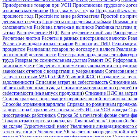
Приобретение товаров при УСН
Приостановка трудового догов
излишков материалов
Продажа макулатуры
Продажа объекта н
прошлого года
Простой по вине работодателя
Простой по прич
денежных средств
Проценты по кредитам и займам
Прямые про
самозанятыми
Разбивка платежа в выписке
Разбивка платежа 
затрат
Распределение НДС
Распределение прибыли
Распредел
Расчетные листки
Расчеты в разных иностранных валютах
Реа
Реализация подакцизных товаров
Реализация ТМЦ
Реализация 
процентом
Реализация товаров по договору в валюте
Реализац
неосновной деятельности
Регистрация продавцом счет-фактур 
труда
Резервы по сомнительным долгам
Ремонт ОС
Реформация
воинском учете
Сведения о приеме или увольнении сотрудник
авансовых отчетов с возвратами и удержаниями
Согласование 
загрузка и отзыв МЧД в СФР (бывший ФСС)
Создание, загруз
задолженности
Списание затрат на себестоимость
Списание ма
общехозяйственные нужды
Списание материалов по средней (н
себестоимости (на выпуск продукции)
Списание НДС на затра
Список граждан, подлежащих первоначальной постановке на в
Способы отражения зарплаты
Справка по розничным продажа
за директора
Страховые взносы за себя ИП на УСН доходы
Стр
иностранных работников
Строка 5б в печатной форме счета-ф
Товарно-транспортная накладная
Товарный знак
Торговый сбо
на складе
Туристический налог
Увеличение ликвидационного о
в эксплуатацию
Увеличение УК за счет нераспределенной при