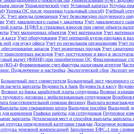
 ликвидационного обязательства
Универсальный отчет задолж
етьим лицом
Управленческий учет
Уставный капитал
Уступка пра
об)
Уценка ОС после дооценки (сальдовый способ)
Учебный отп
 ОС
Учет аренды помещения
Учет безвозмездно полученного им
тве
Учёт давальческого сырья у заказчика
Учет давальческого сыр
тной платы, НДФЛ и страховых взносов при смене объекта нал
люты
Учет малоценных объектов
Учет материалов
Учет материал
 в кассе
Учет оборудования
Учет операций купли-продажи в ва
 к ней для нужд офиса
Учет по нескольким органазициям
Учет п
д обесценивание запасов
Учет розничных продаж
Учет санаторно
ет транспортных расходов
Учет, поступление и ввод в эксплуат
говый вычет (ФИНВ) при приобретении ОС
Фиксированные ст
и (КО-4)
Формирование счет-фактуры налоговым агентом
Части
ринг. Подключение и настройка
Экологический сбор
Экспорт не
Больничный лист совместителя
Больничный лист уволенного с
ля расчета зарплаты
Ведомость в банк
Ведомость в кассу
Ведомос
Возврат из банка заработной платы сотрудника
Возврат излиш
 трудового договора с мобилизованным сотрудником
Возобновл
ата благотворительной помощи физлицу
Выплата вознагражде
Выплаты при сокращении штата
Выходное пособие
Выходной де
 для кормления
Графики работы для сотрудников
Групповое изм
ание зарплаты
Детализация мест и способов выплаты зарплаты 
е отпуска определенной категории граждан
Досрочное возвращ
 отпуска денежной компенсацией
Заполнение ЕФС-1 при слиян