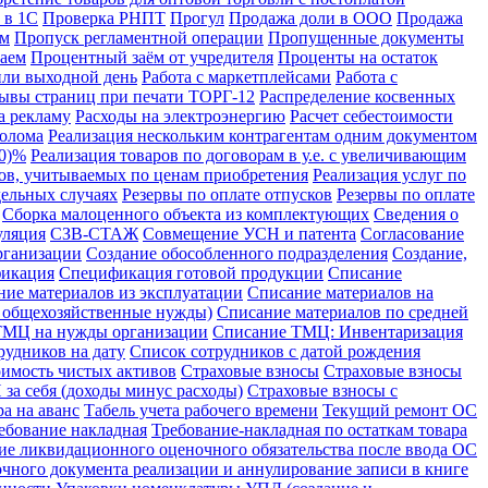
 в 1С
Проверка РНПТ
Прогул
Продажа доли в ООО
Продажа
ом
Пропуск регламентной операции
Пропущенные документы
аем
Процентный заём от учредителя
Проценты на остаток
или выходной день
Работа с маркетплейсами
Работа с
ывы страниц при печати ТОРГ-12
Распределение косвенных
а рекламу
Расходы на электроэнергию
Расчет себестоимости
лолома
Реализация нескольким контрагентам одним документом
10)%
Реализация товаров по договорам в у.е. с увеличивающим
ров, учитываемых по ценам приобретения
Реализация услуг по
дельных случаях
Резервы по оплате отпусков
Резервы по оплате
Сборка малоценного объекта из комплектующих
Сведения о
уляция
СЗВ-СТАЖ
Совмещение УСН и патента
Согласование
рганизации
Создание обособленного подразделения
Создание,
икация
Спецификация готовой продукции
Списание
ние материалов из эксплуатации
Списание материалов на
а общехозяйственные нужды)
Списание материалов по средней
ТМЦ на нужды организации
Списание ТМЦ: Инвентаризация
рудников на дату
Список сотрудников с датой рождения
имость чистых активов
Страховые взносы
Страховые взносы
за себя (доходы минус расходы)
Страховые взносы с
а на аванс
Табель учета рабочего времени
Текущий ремонт ОС
ебование накладная
Требование-накладная по остаткам товара
ие ликвидационного оценочного обязательства после ввода ОС
чного документа реализации и аннулирование записи в книге