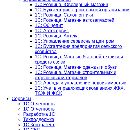
1С: Розница. Ювелирный магазин
1С: Бухгалтерия строительной организации
1С: Розница. Салон оптики
1С: Розница. Магазин автозапчастей
1C: Общепит
1С: Автосервис
1С: Розница. Аптека
1С: Управление сервисным центром
1С: Бухгалтерия предприятия сельского
хозяйства
1С: Розница. Магазин бытовой техники и
средств связи
1С: Розница. Магазин одежды и обуви
1С: Розница. Магазин строительных и
отделочных материалов
1С: Аренда и управление недвижимостью
1C: Учет в управляющих компаниях ЖКХ,
ТСЖ И ЖСК
Сервисы
1С:Отчетность
1С:Отчетность
Разработка 1С
Техподдержка
1С:Контрагент
1С СБП