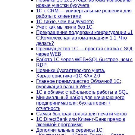
новые участки бухучета
1С с CRM — универсальные решения для
работы с клиентами
1С гибче, чем вы думаете
Учет: как мы жили без 1С
Прекращение поддержки конфигурации «1
С:Комплексная автоматизация» 1.1. Что
делать?
Преимущество 1С — простая связка с SQL
через WEB
Работа 1С через WEB+SQL быстрее, чем с
RDP
Новинки бухгалтерского учета.
Характеристика «1С:КА» 2.0
Главное преимущество Облачной 1С:
публикация базы в WEB
1С в облаке: стабильность работы в SQL
Минимальный набор для начинающего
предпринимателя: бухгалтерия +
отчетность
Самая быстрая связка для печати чеков
1С:DirectBank или Клиент-Банк прямо в
любимой программе
Дополнительные сервисы 1С: