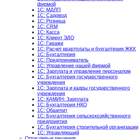
фирмой
1С: МДЛП
1С: Садовод
1С: Розница
1C: CRM
1C: Касса
1С: Клиент ЭДО
1С: Гаражи
1C: Расчет квартплаты и бухгалтерия ЖКХ
1C: Бухгалтерия
1C: Предприниматель
1C: Управление нашей фирмой
1C: Зарплата и управление персоналом
1C: Бухгалтерия государственного
учреждения
1C: Зарплата и кадры государственного
учреждения
1C: КАМИН: Зарплата
1C: Бухгалтерия НКО
1С: Общепит
1С: Бухгалтерия сельскохозяйст­венного
предприятия
1С: Бухгалтерия строительной организации
1С: Управляющий
Отраслевые решения