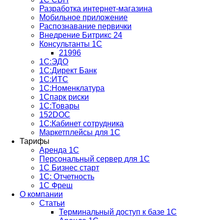
Разработка интернет-магазина
Мобильное приложение
Распознавание первички
Внедрение Битрикс 24
Консультанты 1С
21996
1С:ЭДО
1С:Директ Банк
1С:ИТС
1С:Номенклатура
1Спарк риски
1С:Товары
152DOC
1С:Кабинет сотрудника
Маркетплейсы для 1С
Тарифы
Аренда 1С
Персональный сервер для 1С
1С Бизнес старт
1С: Отчетность
1C Фреш
О компании
Статьи
Терминальный доступ к базе 1С