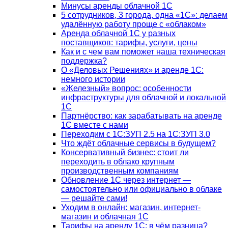
Минусы аренды облачной 1С
5 сотрудников, 3 города, одна «1С»: делаем
удалённую работу проще с «облаком»
Аренда облачной 1С у разных
поставщиков: тарифы, услуги, цены
Как и с чем вам поможет наша техническая
поддержка?
О «Деловых Решениях» и аренде 1С:
немного истории
«Железный» вопрос: особенности
инфраструктуры для облачной и локальной
1С
Партнёрство: как зарабатывать на аренде
1С вместе с нами
Переходим с 1С:ЗУП 2.5 на 1С:ЗУП 3.0
Что ждёт облачные сервисы в будущем?
Консервативный бизнес: стоит ли
переходить в облако крупным
производственным компаниям
Обновление 1С через интернет —
самостоятельно или официально в облаке
— решайте сами!
Уходим в онлайн: магазин, интернет-
магазин и облачная 1С
Тарифы на аренду 1С: в чём разница?