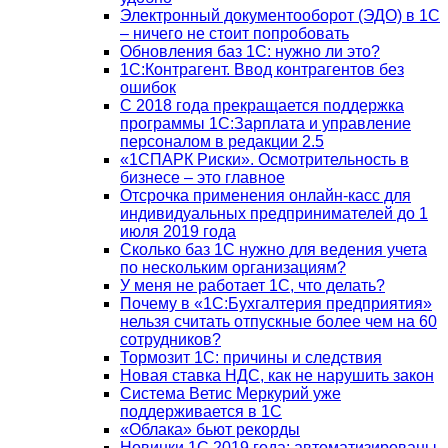
Электронный документооборот (ЭДО) в 1С
– ничего не стоит попробовать
Обновления баз 1С: нужно ли это?
1С:Контрагент. Ввод контрагентов без
ошибок
С 2018 года прекращается поддержка
программы 1С:Зарплата и управление
персоналом в редакции 2.5
«1СПАРК Риски». Осмотрительность в
бизнесе – это главное
Отсрочка применения онлайн-касс для
индивидуальных предпринимателей до 1
июля 2019 года
Сколько баз 1C нужно для ведения учета
по нескольким организациям?
У меня не работает 1С, что делать?
Почему в «1С:Бухгалтерия предприятия»
нельзя считать отпускные более чем на 60
сотрудников?
Тормозит 1C: причины и следствия
Новая ставка НДС, как не нарушить закон
Система Ветис Меркурий уже
поддерживается в 1С
«Облака» бьют рекорды
Новинки 1С 2019 года: автоматизированы