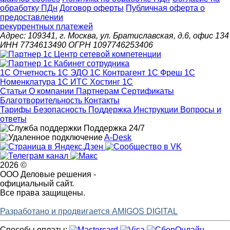
обработку ПДн
Договор оферты
Публичная оферта о
предоставлении
рекуррентных платежей
Адрес: 109341, г. Москва, ул. Братиславская, д.6, офис 134
ИНН 7734613490 ОГРН 1097746253406
1С Отчетность
1С ЭДО
1С Контрагент
1С Фреш
1С
Номенклатура
1С ИТС
Хостинг 1С
Статьи
О компании
Партнерам
Сертификаты
Благотворительность
Контакты
Тарифы
Безопасность
Поддержка
Инструкции
Вопросы и
ответы
Поддержка 24/7
A-Desk
2026 ©
ООО Деловые решения -
официальный сайт.
Все права защищены.
Разработано и продвигается AMIGOS DIGITAL
Способы оплаты: