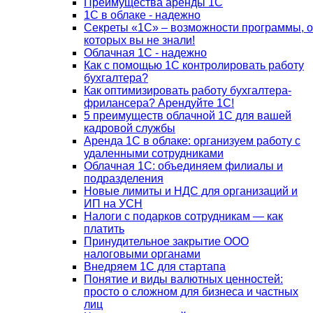
Преимущества аренды 1С
1С в облаке - надежно
Секреты «1С» – возможности программы, о
которых вы не знали!
Облачная 1С - надежно
Как с помощью 1С контролировать работу
бухгалтера?
Как оптимизировать работу бухгалтера-
фрилансера? Арендуйте 1С!
5 преимуществ облачной 1С для вашей
кадровой службы
Аренда 1С в облаке: организуем работу с
удаленными сотрудниками
Облачная 1С: объединяем филиалы и
подразделения
Новые лимиты и НДС для организаций и
ИП на УСН
Налоги с подарков сотрудникам — как
платить
Принудительное закрытие ООО
налоговыми органами
Внедряем 1С для стартапа
Понятие и виды валютных ценностей:
просто о сложном для бизнеса и частных
лиц