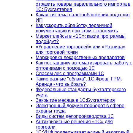
отразить товары параллельного импорта в
1С: Бухгалтерия
Какая система налогообложения подходит
ИП
Как ускорить обработку первичной
документации и при этом сэкономить
Маркетплейсы в «1С»: какие программы
подойдут?
«Управление торговлей» или «Розница»
для торговой точки
Маркировка лекарственных препаратов
Как поставщику автоматизировать работу с
оптовиками с помощью 1С
Спасем лес с программами 1С
Такие разные "облака". 1С Фреш, ГРМ,
Аренда - что выбрать?
Федеральные стандарты бухгалтерского
учета
Закрытие месяца в 1С:Бухгалтерия
Электронный документооборот в сфере
охраны труда
Виды систем делопроизводства 1C
Антикризисные решения «1С» для
торговли
1С:УНФ поддерживает единый налоговый