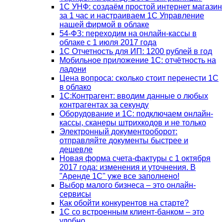
1С УНФ: создаём простой интернет магазин
за 1 час и настраиваем 1С Управление
нашей фирмой в облаке
54-ФЗ: переходим на онлайн-кассы в
облаке с 1 июля 2017 года
1С Отчетность для ИП: 1200 рублей в год
Мобильное приложение 1С: отчётность на
ладони
Цена вопроса: сколько стоит перенести 1С
в облако
1С:Контрагент: вводим данные о любых
контрагентах за секунду
Оборудование и 1С: подключаем онлайн-
кассы, сканеры штрихкодов и не только
Электронный документооборот:
отправляйте документы быстрее и
дешевле
Новая форма счета-фактуры с 1 октября
2017 года: изменения и уточнения. В
"Аренде 1С" уже все заполнено!
Выбор малого бизнеса – это онлайн-
сервисы
Как обойти конкурентов на старте?
1C со встроенным клиент-банком – это
удобно