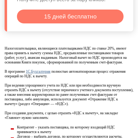
15 дней бесплатно
Налогоплательщики, являющиеся плательщиками НДС по ставке 20%, имеют
права принять к вычету суммы НДС, предъявленные поставщиками товаров
(работ, услуг), авансам выданным. Налоговый вычет по НДС производится на
основании Книги покупок, сформированной по полученным счет-фактурам.
В программе
1С:Бухгалтерия
полностью автоматизирован процесс отражения
операций по НДС к вычету.
При ведении упрощенного учета по НДС или при необходимости вручную
отразить НДС к вычету (отсутствие первичного учетного документа поступления),
а также внесения корректировки по ранее полученным счет-фактурам от
поставщика, либо аннуляции, используется документ «Отражение НДС к
вычету» (раздел «Операции» — «НДС»).
При создании документа, с целью отразить «НДС к вычету», на закладке
«Главное» нужно заполнить:
Контрагент – указать поставщика, по которому входящий НДС
принимается к вычету
Договор – выбрать договор, по которому осуществляются расчеты,