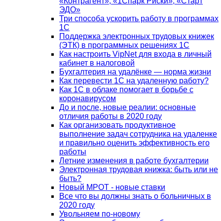
«Контрагент», «1Спарк Риски», «Старт
ЭДО»
Три способа ускорить работу в программах
1С
Поддержка электронных трудовых книжек
(ЭТК) в программных решениях 1С
Как настроить VipNet для входа в личный
кабинет в налоговой
Бухгалтерия на удалёнке — норма жизни
Как перевести 1С на удаленную работу?
Как 1С в облаке помогает в борьбе с
коронавирусом
До и после, новые реалии: основные
отличия работы в 2020 году
Как организовать продуктивное
выполнение задач сотрудника на удаленке
и правильно оценить эффективность его
работы
Летние изменения в работе бухгалтерии
Электронная трудовая книжка: быть или не
быть?
Новый МРОТ - новые ставки
Все что вы должны знать о больничных в
2020 году
Увольняем по-новому