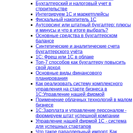
Бухгалтерский и налоговый учет в
строительстве
Интегрируем 1С и маркетплейсы
Фискальный накопитель 1С
Аутсорсинг или штатный бухгалтер: плюсы
и минусы и что в итоге выбрать?
Основные средства в бухгалтерском
балансе
Синтетические и аналитические счета
бухгалтерского учёта
1C: Фреш или 1С в облаке
Топ-7 способов как бухгалтеру повысить
свой доход
Основные виды финансового
планирования
Как реализовать систему комплексного
управления на старте бизнеса в
1С:Управление нашей фирмой
Применение облачных технологий в малом
бизнесе
1C:Зарплата и управление персоналом -
формируем штат успешной компании
Управление нашей фирмой 1C - система
для успешных стартапов
Что такое параллельный импорт. Как