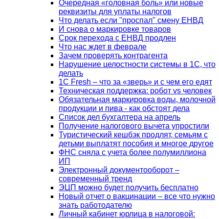
Очередная «головная боль» или новые
реквизиты для уплаты налогов
Что делать если "проспал" смену ЕНВД
И снова о маркировке товаров
Срок перехода с ЕНВД продлен
Что нас ждет в феврале
Зачем проверять контрагента
Нарушение целостности системы в 1С, что
делать
1С Fresh – что за «зверь» и с чем его едят
Техническая поддержка: робот vs человек
Обязательная маркировка воды, молочной
продукции и пива - как обстоят дела
Список дел бухгалтера на апрель
Получение налогового вычета упростили
Туристический кешбэк продлят, семьям с
детьми выплатят пособия и многое другое
ФНС сняла с учета более полумиллиона
ИП
Электронный документооборот –
современный тренд
ЭЦП можно будет получить бесплатно
Новый отчет о вакцинации – все что нужно
знать работодателю
Личный кабинет юрлица в налоговой: