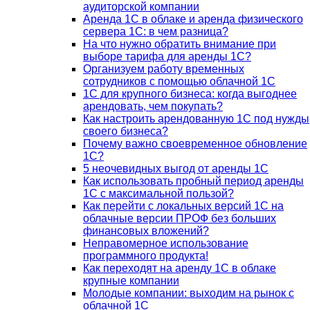
аудиторской компании
Аренда 1С в облаке и аренда физического
сервера 1С: в чем разница?
На что нужно обратить внимание при
выборе тарифа для аренды 1С?
Организуем работу временных
сотрудников с помощью облачной 1С
1С для крупного бизнеса: когда выгоднее
арендовать, чем покупать?
Как настроить арендованную 1С под нужды
своего бизнеса?
Почему важно своевременное обновление
1С?
5 неочевидных выгод от аренды 1С
Как использовать пробный период аренды
1С с максимальной пользой?
Как перейти с локальных версий 1С на
облачные версии ПРОФ без больших
финансовых вложений?
Неправомерное использование
программного продукта!
Как переходят на аренду 1С в облаке
крупные компании
Молодые компании: выходим на рынок с
облачной 1С