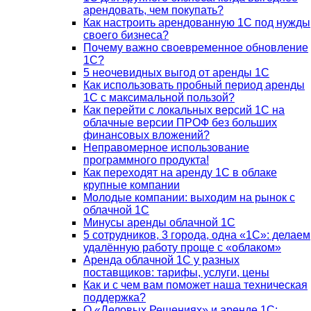
арендовать, чем покупать?
Как настроить арендованную 1С под нужды
своего бизнеса?
Почему важно своевременное обновление
1С?
5 неочевидных выгод от аренды 1С
Как использовать пробный период аренды
1С с максимальной пользой?
Как перейти с локальных версий 1С на
облачные версии ПРОФ без больших
финансовых вложений?
Неправомерное использование
программного продукта!
Как переходят на аренду 1С в облаке
крупные компании
Молодые компании: выходим на рынок с
облачной 1С
Минусы аренды облачной 1С
5 сотрудников, 3 города, одна «1С»: делаем
удалённую работу проще с «облаком»
Аренда облачной 1С у разных
поставщиков: тарифы, услуги, цены
Как и с чем вам поможет наша техническая
поддержка?
О «Деловых Решениях» и аренде 1С: