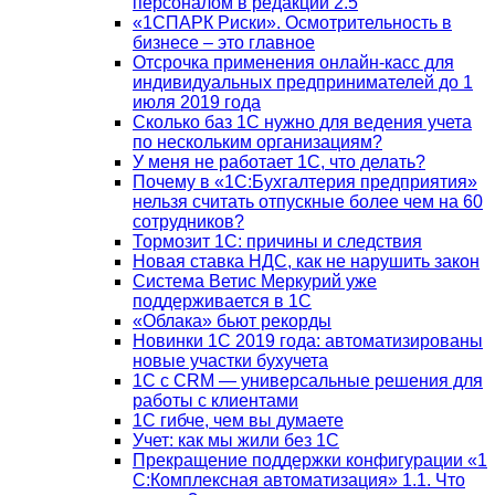
персоналом в редакции 2.5
«1СПАРК Риски». Осмотрительность в
бизнесе – это главное
Отсрочка применения онлайн-касс для
индивидуальных предпринимателей до 1
июля 2019 года
Сколько баз 1C нужно для ведения учета
по нескольким организациям?
У меня не работает 1С, что делать?
Почему в «1С:Бухгалтерия предприятия»
нельзя считать отпускные более чем на 60
сотрудников?
Тормозит 1C: причины и следствия
Новая ставка НДС, как не нарушить закон
Система Ветис Меркурий уже
поддерживается в 1С
«Облака» бьют рекорды
Новинки 1С 2019 года: автоматизированы
новые участки бухучета
1С с CRM — универсальные решения для
работы с клиентами
1С гибче, чем вы думаете
Учет: как мы жили без 1С
Прекращение поддержки конфигурации «1
С:Комплексная автоматизация» 1.1. Что