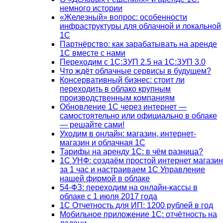
немного истории
«Железный» вопрос: особенности
инфраструктуры для облачной и локальной
1С
Партнёрство: как зарабатывать на аренде
1С вместе с нами
Переходим с 1С:ЗУП 2.5 на 1С:ЗУП 3.0
Что ждёт облачные сервисы в будущем?
Консервативный бизнес: стоит ли
переходить в облако крупным
производственным компаниям
Обновление 1С через интернет —
самостоятельно или официально в облаке
— решайте сами!
Уходим в онлайн: магазин, интернет-
магазин и облачная 1С
Тарифы на аренду 1С: в чём разница?
1С УНФ: создаём простой интернет магазин
за 1 час и настраиваем 1С Управление
нашей фирмой в облаке
54-ФЗ: переходим на онлайн-кассы в
облаке с 1 июля 2017 года
1С Отчетность для ИП: 1200 рублей в год
Мобильное приложение 1С: отчётность на