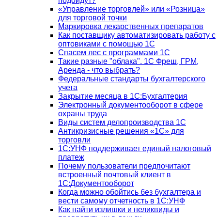
подойдут?
«Управление торговлей» или «Розница»
для торговой точки
Маркировка лекарственных препаратов
Как поставщику автоматизировать работу с
оптовиками с помощью 1С
Спасем лес с программами 1С
Такие разные "облака". 1С Фреш, ГРМ,
Аренда - что выбрать?
Федеральные стандарты бухгалтерского
учета
Закрытие месяца в 1С:Бухгалтерия
Электронный документооборот в сфере
охраны труда
Виды систем делопроизводства 1C
Антикризисные решения «1С» для
торговли
1С:УНФ поддерживает единый налоговый
платеж
Почему пользователи предпочитают
встроенный почтовый клиент в
1С:Документооборот
Когда можно обойтись без бухгалтера и
вести самому отчетность в 1С:УНФ
Как найти излишки и неликвиды и