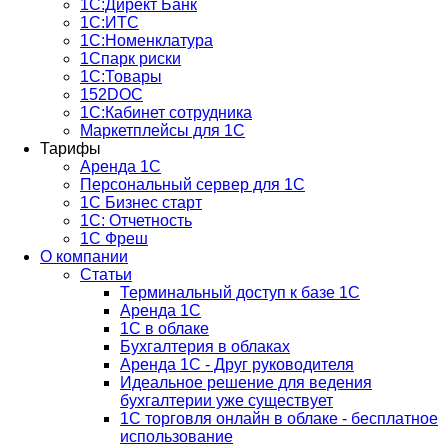
1С:Директ Банк
1С:ИТС
1С:Номенклатура
1Спарк риски
1С:Товары
152DOC
1С:Кабинет сотрудника
Маркетплейсы для 1С
Тарифы
Аренда 1С
Персональный сервер для 1С
1С Бизнес старт
1С: Отчетность
1C Фреш
О компании
Статьи
Терминальный доступ к базе 1С
Аренда 1С
1С в облаке
Бухгалтерия в облаках
Аренда 1С - Друг руководителя
Идеальное решение для ведения
бухгалтерии уже существует
1С торговля онлайн в облаке - бесплатное
использование