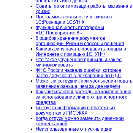
превратить их в деньги
Советы по оптимизации работы магазина в
кризис
Программы лояльности и скидки в
1С:Розница и 1С:УНФ
Функциональность платформы
«1С:Предприятие 8»
5 ошибок хранения документов
организации. Риски и способы решения
Как магазину начать продавать товары в
Интернете с помощью 1С: УНФ
Что такое упущенная прибыль и как ее
минимизировать
ФНС России назвала ошибки, которые
часто допускают в декларации по НДС
Может ли сотрудник при увольнении подать
заявление раньше, чем за две недели
Как учитываются расходы на компенсацию
за использование личного транспортного
средства
Выгрузка информации о платежных
документах в ГИС ЖКХ
Когда отпуск можно заменить денежной
компенсацией
Неиспользованные отпускные дни