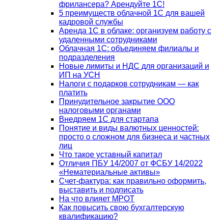
фрилансера? Арендуйте 1С!
5 преимуществ облачной 1С для вашей
кадровой службы
Аренда 1С в облаке: организуем работу с
удаленными сотрудниками
Облачная 1С: объединяем филиалы и
подразделения
Новые лимиты и НДС для организаций и
ИП на УСН
Налоги с подарков сотрудникам — как
платить
Принудительное закрытие ООО
налоговыми органами
Внедряем 1С для стартапа
Понятие и виды валютных ценностей:
просто о сложном для бизнеса и частных
лиц
Что такое уставный капитал
Отличия ПБУ 14/2007 от ФСБУ 14/2022
«Нематериальные активы»
Счет-фактура: как правильно оформить,
выставить и подписать
На что влияет МРОТ
Как повысить свою бухгалтерскую
квалификацию?