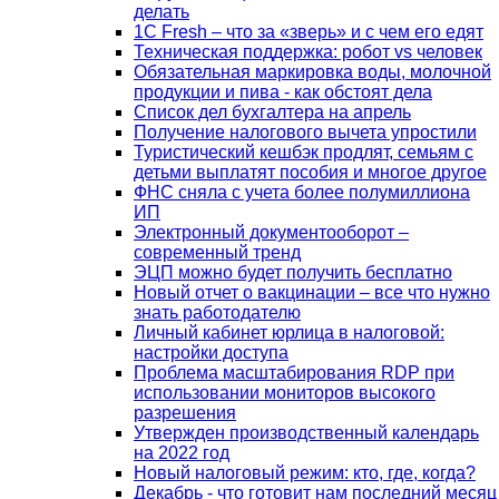
делать
1С Fresh – что за «зверь» и с чем его едят
Техническая поддержка: робот vs человек
Обязательная маркировка воды, молочной
продукции и пива - как обстоят дела
Список дел бухгалтера на апрель
Получение налогового вычета упростили
Туристический кешбэк продлят, семьям с
детьми выплатят пособия и многое другое
ФНС сняла с учета более полумиллиона
ИП
Электронный документооборот –
современный тренд
ЭЦП можно будет получить бесплатно
Новый отчет о вакцинации – все что нужно
знать работодателю
Личный кабинет юрлица в налоговой:
настройки доступа
Проблема масштабирования RDP при
использовании мониторов высокого
разрешения
Утвержден производственный календарь
на 2022 год
Новый налоговый режим: кто, где, когда?
Декабрь - что готовит нам последний месяц