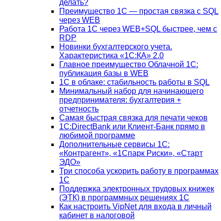
делать?
Преимущество 1С — простая связка с SQL
через WEB
Работа 1С через WEB+SQL быстрее, чем с
RDP
Новинки бухгалтерского учета.
Характеристика «1С:КА» 2.0
Главное преимущество Облачной 1С:
публикация базы в WEB
1С в облаке: стабильность работы в SQL
Минимальный набор для начинающего
предпринимателя: бухгалтерия +
отчетность
Самая быстрая связка для печати чеков
1С:DirectBank или Клиент-Банк прямо в
любимой программе
Дополнительные сервисы 1С:
«Контрагент», «1Спарк Риски», «Старт
ЭДО»
Три способа ускорить работу в программах
1С
Поддержка электронных трудовых книжек
(ЭТК) в программных решениях 1С
Как настроить VipNet для входа в личный
кабинет в налоговой