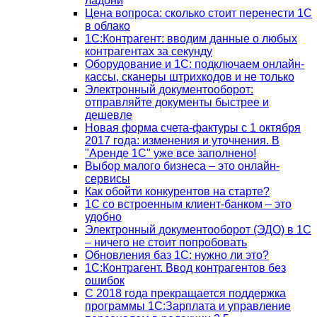
ладони
Цена вопроса: сколько стоит перенести 1С
в облако
1С:Контрагент: вводим данные о любых
контрагентах за секунду
Оборудование и 1С: подключаем онлайн-
кассы, сканеры штрихкодов и не только
Электронный документооборот:
отправляйте документы быстрее и
дешевле
Новая форма счета-фактуры с 1 октября
2017 года: изменения и уточнения. В
"Аренде 1С" уже все заполнено!
Выбор малого бизнеса – это онлайн-
сервисы
Как обойти конкурентов на старте?
1C со встроенным клиент-банком – это
удобно
Электронный документооборот (ЭДО) в 1С
– ничего не стоит попробовать
Обновления баз 1С: нужно ли это?
1С:Контрагент. Ввод контрагентов без
ошибок
С 2018 года прекращается поддержка
программы 1С:Зарплата и управление