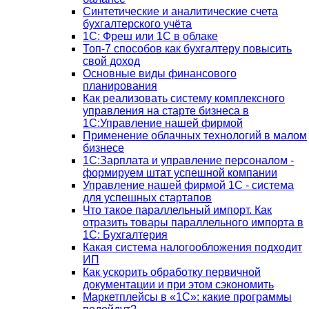
Синтетические и аналитические счета
бухгалтерского учёта
1C: Фреш или 1С в облаке
Топ-7 способов как бухгалтеру повысить
свой доход
Основные виды финансового
планирования
Как реализовать систему комплексного
управления на старте бизнеса в
1С:Управление нашей фирмой
Применение облачных технологий в малом
бизнесе
1C:Зарплата и управление персоналом -
формируем штат успешной компании
Управление нашей фирмой 1C - система
для успешных стартапов
Что такое параллельный импорт. Как
отразить товары параллельного импорта в
1С: Бухгалтерия
Какая система налогообложения подходит
ИП
Как ускорить обработку первичной
документации и при этом сэкономить
Маркетплейсы в «1С»: какие программы