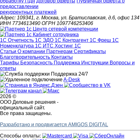
обработку ПДн
Договор оферты
Публичная оферта о
предоставлении
рекуррентных платежей
Адрес: 109341, г. Москва, ул. Братиславская, д.6, офис 134
ИНН 7734613490 ОГРН 1097746253406
1С Отчетность
1С ЭДО
1С Контрагент
1С Фреш
1С
Номенклатура
1С ИТС
Хостинг 1С
Статьи
О компании
Партнерам
Сертификаты
Благотворительность
Контакты
Тарифы
Безопасность
Поддержка
Инструкции
Вопросы и
ответы
Поддержка 24/7
A-Desk
2026 ©
ООО Деловые решения -
официальный сайт.
Все права защищены.
Разработано и продвигается AMIGOS DIGITAL
Способы оплаты: