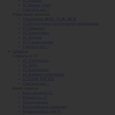
1С:Гаражи
1С:Бизнес старт
Смотреть все >
Отраслевые решения
Управление ЖХК, ТСЖ, ЖСК
1С:Бухгалтерия строительной организации
1С:Общепит
1С:Автосервис
1С:Аптека
1С:Салон оптики
Смотреть все >
Сервисы
Сервисы от 1С
1С Отчетность
1С ЭДО
1С Контрагент
1С Кабинет сотрудника
1СПАРК РИСКИ
Смотреть все >
Наши сервисы
Консультанты 1С
Разработка 1С
Техподдержка
Распознавание первички
Маркетплейсы для 1С