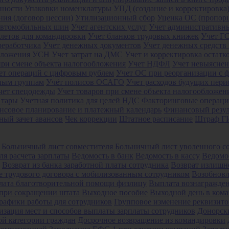
нности
Упаковки номенклатуры
УПД (создание и корректировка
ния (договор цессии)
Утилизационный сбор
Уценка ОС (пропор
автомобильных шин
Учет агентских услуг
Учет административн
летов для командировки
Учет бланков трудовых книжек
Учет Г
реработчика
Учет денежных документов
Учет денежных средств 
обложения УСН
Учет затрат на ДМС
Учет и корректировка остат
при смене объекта налогообложения
Учет НДФЛ
Учет невыяснен
ет операций с цифровым рублем
Учет ОС при реорганизации с 
ным группам
Учёт полисов ОСАГО
Учет расходов будущих пер
чет спецодежды
Учет товаров при смене объекта налогообложен
 тары
Учетная политика для целей НДС
Факторинговые операц
нсовое планирование и платежный календарь
Финансовый резул
ный зачет авансов
Чек коррекции
Штатное расписание
Штраф ГИ
Больничный лист совместителя
Больничный лист уволенного с
ля расчета зарплаты
Ведомость в банк
Ведомость в кассу
Ведомос
Возврат из банка заработной платы сотрудника
Возврат излиш
 трудового договора с мобилизованным сотрудником
Возобновл
ата благотворительной помощи физлицу
Выплата вознагражде
при сокращении штата
Выходное пособие
Выходной день в ком
рафики работы для сотрудников
Групповое изменение реквизито
изация мест и способов выплаты зарплаты сотрудников
Донорск
ой категории граждан
Досрочное возвращение из командировки