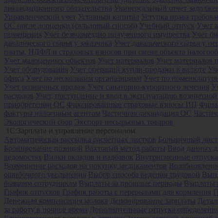
ликвидационного обязательства
Универсальный отчет задолже
Управленческий учет
Уставный капитал
Уступка права требова
ОС после дооценки (сальдовый способ)
Учебный отпуск
Учет 
помещения
Учет безвозмездно полученного имущества
Учет би
давальческого сырья у заказчика
Учет давальческого сырья у пе
платы, НДФЛ и страховых взносов при смене объекта налого
Учет малоценных объектов
Учет материалов
Учет материалов 
Учет оборудования
Учет операций купли-продажи в валюте
Уч
офиса
Учет по нескольким органазициям
Учет по номенклатур
Учет розничных продаж
Учет санаторно-курортного лечения
У
расходов
Учет, поступление и ввод в эксплуатацию возвратной
приобретении ОС
Фиксированные страховые взносы ИП
Фина
фактуры налоговым агентом
Частичная ликвидация ОС
Частич
Экологический сбор
Экспорт несырьевых товаров
1С:Зарплата и управление персоналом
Автоматическая рассылка расчетных листков
Больничный лист
Бронирование позиций
Вахтовый метод работы
Ввод данных д
ведомостях
Вилки окладов и надбавок
Внутрисменные отпуска
Возмещение расходов на покупку медикаментов
Возобновление
ошибочного увольнения
Выбор способа ведения трудовой
Выпл
бывшим сотрудникам
Выплаты за прошлые периоды
Выплаты 
График отпусков
График работы с перерывами для кормления
Г
Денежная компенсация молока
Депонирование зарплаты
Детал
за работу в ночное время
Дополнительные отпуска определенн