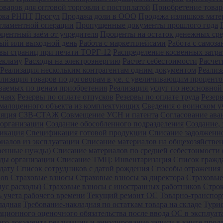
оваров для оптовой торговли с постоплатой
Приобретение това
рка РНПТ
Прогул
Продажа доли в ООО
Продажа излишков мате
гламентной операции
Пропущенные документы прошлого года
центный заём от учредителя
Проценты на остаток денежных сре
ный или выходной день
Работа с маркетплейсами
Работа с самоз
вы страниц при печати ТОРГ-12
Распределение косвенных затра
екламу
Расходы на электроэнергию
Расчет себестоимости
Расчет
Реализация нескольким контрагентам одним документом
Реализ
ализация товаров по договорам в у.е. с увеличивающим процент
ываемых по ценам приобретения
Реализация услуг по неосновной
учаях
Резервы по оплате отпусков
Резервы по оплате труда
Резер
малоценного объекта из комплектующих
Сведения о воинском у
ляция
СЗВ-СТАЖ
Совмещение УСН и патента
Согласование ава
 организации
Создание обособленного подразделения
Создание,
икация
Спецификация готовой продукции
Списание задолженн
иалов из эксплуатации
Списание материалов на общехозяйств
твенные нужды)
Списание материалов по средней себестоимости 
ды организации
Списание ТМЦ: Инвентаризация
Список гражда
дату
Список сотрудников с датой рождения
Способы отражения 
вов
Страховые взносы
Страховые взносы за директора
Страховые
нус расходы)
Страховые взносы с иностранных работников
Строк
ь учета рабочего времени
Текущий ремонт ОС
Товарно-транспор
ладная
Требование-накладная по остаткам товара на складе
Турис
ционного оценочного обязательства после ввода ОС в эксплуа
го документа реализации и аннулирование записи в книге прод