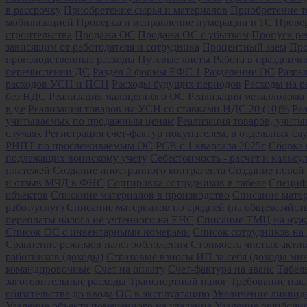
в рассрочку
Приобретение сырья и материалов
Приобретение т
мобилизацией
Проверка и исправление нумерации в 1С
Прове
строительства
Продажа ОС
Продажа ОС с убытком
Пропуск ре
зависящим от работодателя и сотрудника
Процентный заем
Про
производственные расходы
Путевые листы
Работа в празднич
перечислении ДС
Раздел 2 формы ЕФС 1
Разделение ОС
Разры
расходов УСН и ПСН
Расходы будущих периодов
Расходы на р
без НДС
Реализация малоценного ОС
Реализация металлолома
в у.е
Реализация товаров на УСН со ставками НДС 20 (10)%
Ре
учитываемых по продажным ценам
Реализация товаров, учит
случаях
Регистрация счет-фактур покупателем, в отдельных сл
РНПТ по прослеживаемым ОС
РСВ с 1 квартала 2025г
Сборка 
подлежащих воинскому учету
Себестоимость - расчет и кальку
платежей
Создание иностранного контрагента
Создание новой
и отзыв МЧД в ФНС
Сортировка сотрудников в табеле
Специф
объектов
Списание материалов в производство
Списание матер
работ/услуг)
Списание материалов по средней (на общехозяйс
переплаты налога не учтенного на ЕНС
Списание ТМЦ на нуж
Список ОС с инвентарными номерами
Список сотрудников на 
Сравнение режимов налогообложения
Стоимость чистых акти
работников (доходы)
Страховые взносы ИП за себя (доходы ми
командировочные
Счет на оплату
Счет-фактура на аванс
Табел
заготовительные расходы
Транспортный налог
Требование нак
обязательства до ввода ОС в эксплуатацию
Увеличение ликвида
Удаление объекта помеченного на удаление
Удаление ошибочно