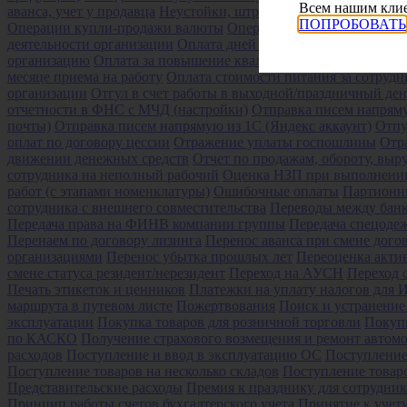
Всем нашим клие
аванса, учет у продавца
Неустойки, штрафы, пени
Новый код СФ
ПОПРОБОВАТЬ
Операции купли-продажи валюты
Операции по депозиту
Опер
деятельности организации
Оплата дней прохождения диспансе
организацию
Оплата за повышение квалификации
Оплата за с
месяце приема на работу
Оплата стоимости питания за сотрудн
организации
Отгул в счет работы в выходной/праздничный ден
отчетности в ФНС с МЧД (настройки)
Отправка писем напряму
почты)
Отправка писем напрямую из 1С (Яндекс аккаунт)
Отпу
оплат по договору цессии
Отражение уплаты госпошлины
Отр
движении денежных средств
Отчет по продажам, обороту, выр
сотрудника на неполный рабочий
Оценка НЗП при выполнении 
работ (с этапами номенклатуры)
Ошибочные оплаты
Партионн
сотрудника с внешнего совместительства
Переводы между банк
Передача права на ФИНВ компании группы
Передача спецоде
Перенаем по договору лизинга
Перенос аванса при смене дого
организациями
Перенос убытка прошлых лет
Переоценка актив
смене статуса резидент/нерезидент
Переход на АУСН
Переход
Печать этикеток и ценников
Платежки на уплату налогов для 
маршрута в путевом листе
Пожертвования
Поиск и устранение
эксплуатации
Покупка товаров для розничной торговли
Покупк
по КАСКО
Получение страхового возмещения и ремонт авто
расходов
Поступление и ввод в эксплуатацию ОС
Поступление
Поступление товаров на несколько складов
Поступление товар
Представительские расходы
Премия к празднику для сотрудник
Принцип работы счетов бухгалтерского учета
Принятие к учет