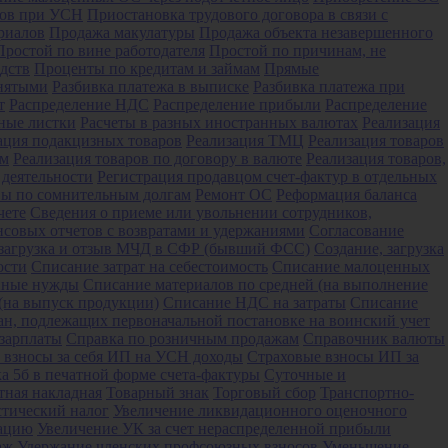
ров при УСН
Приостановка трудового договора в связи с
риалов
Продажа макулатуры
Продажа объекта незавершенного
Простой по вине работодателя
Простой по причинам, не
дств
Проценты по кредитам и займам
Прямые
анятыми
Разбивка платежа в выписке
Разбивка платежа при
т
Распределение НДС
Распределение прибыли
Распределение
ные листки
Расчеты в разных иностранных валютах
Реализация
ация подакцизных товаров
Реализация ТМЦ
Реализация товаров
ом
Реализация товаров по договору в валюте
Реализация товаров,
 деятельности
Регистрация продавцом счет-фактур в отдельных
вы по сомнительным долгам
Ремонт ОС
Реформация баланса
чете
Сведения о приеме или увольнении сотрудников,
нсовых отчетов с возвратами и удержаниями
Согласование
 загрузка и отзыв МЧД в СФР (бывший ФСС)
Создание, загрузка
ости
Списание затрат на себестоимость
Списание малоценных
енные нужды
Списание материалов по средней (на выполнение
(на выпуск продукции)
Списание НДС на затраты
Списание
н, подлежащих первоначальной постановке на воинский учет
зарплаты
Справка по розничным продажам
Справочник валюты
 взносы за себя ИП на УСН доходы
Страховые взносы ИП за
а 5б в печатной форме счета-фактуры
Суточные и
тная накладная
Товарный знак
Торговый сбор
Транспортно-
тический налог
Увеличение ликвидационного оценочного
тацию
Увеличение УК за счет нераспределенной прибыли
аж
Удержание членских профсоюзных взносов
Уменьшение