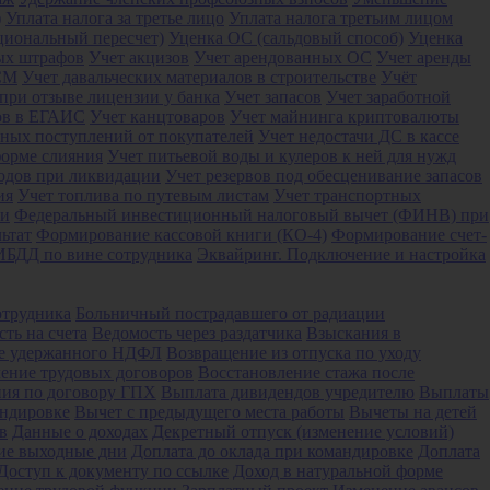
)
Уплата налога за третье лицо
Уплата налога третьим лицом
циональный пересчет)
Уценка ОС (сальдовый способ)
Уценка
ых штрафов
Учет акцизов
Учет арендованных ОС
Учет аренды
СМ
Учет давальческих материалов в строительстве
Учёт
при отзыве лицензии у банка
Учет запасов
Учет заработной
ков в ЕГАИС
Учет канцтоваров
Учет майнинга криптовалюты
ных поступлений от покупателей
Учет недостачи ДС в кассе
форме слияния
Учет питьевой воды и кулеров к ней для нужд
иодов при ликвидации
Учет резервов под обесценивание запасов
ия
Учет топлива по путевым листам
Учет транспортных
ии
Федеральный инвестиционный налоговый вычет (ФИНВ) при
ьтат
Формирование кассовой книги (КО-4)
Формирование счет-
БДД по вине сотрудника
Эквайринг. Подключение и настройка
отрудника
Больничный пострадавшего от радиации
ть на счета
Ведомость через раздатчика
Взыскания в
не удержанного НДФЛ
Возвращение из отпуска по уходу
ение трудовых договоров
Восстановление стажа после
ния по договору ГПХ
Выплата дивидендов учредителю
Выплаты
андировке
Вычет с предыдущего места работы
Вычеты на детей
в
Данные о доходах
Декретный отпуск (изменение условий)
ие выходные дни
Доплата до оклада при командировке
Доплата
Доступ к документу по ссылке
Доход в натуральной форме