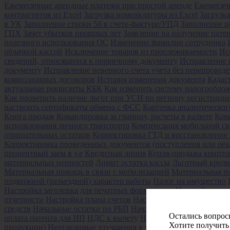
Ежемесячные арендные платежи при простой аренде
Ежемесяч
контрагентов из Excel
Загрузка номенклатуры из Excel
Загрузк
в УК
Заполнение строки 5б в счете-фактуре/УПД
Заполнение ц
ГПХ
Зачет убытков прошлых лет
Заявление на получение пате
полезного использования ОС
Изменение фамилии сотрудника
облачной кассой
Исключение товаров из прослеживаемости
Ис
сведений, относящихся к первичному документу
Исправление 
документу
Исправление неверного счета учета без перепровед
комиссионных договоров
История изменения документа
Кадас
актуальные реквизиты КБК
Как изменить систему налогообло
Как проверить наличие льгот при УСН по региону регистраци
настроить сертификаты обмена с ФСС
Карточка аналитическог
Книга продаж
Командировка за границу, расчеты в валюте
Ком
использования личного транспорта
Компенсация мобильной св
отрицательных остатков
Корректировка ГТД и восстановлени
Корректировка проведенных документов (поступления или реа
процентный заем в у.е
Кредитная линия
Купля-продажа крипт
материальных ценностей
Лимит остатка кассы
Льготный креди
Материальная помощь в связи с мобилизацией
Материальная п
подвижной (разъездной) характер работы
Налог на имущество
Настройка заголовка для печатных форм счетов
Настройка и з
отчетности
Настройка плана счетов
Настройка пользователей и
средств
Начальные остатки по РБП
Начальные остатки по счет
Остались вопрос
оплата патента для ИП
НДС к вычету
НДФЛ для иностранных 
Хотите получить
продукции)
Неотделимые улучшения в учете арендодателя
Нео