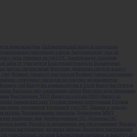
учета номенклатуры
Автоматический выпуск продукции
томатическое повторение счетов
Автотранспорт
Акт об
ция с даты приемки на учет ОС
Амортизация способом
й займ от учредителя
Благотворительность
Больничные
тал других организаций
Внесение денежных средств в кассу
 счет
Возврат товара от покупателя
Возврат товара поставщику
ещение сотруднику расходов на покупку медикаментов
формате xml
Выгрузка номенклатуры в Excel
Выгрузка отчетов
платы
Выплаты при сокращении штата
Выплаты родственникам
ажам
Выставление УПД
Выход из состава ООО
Выход из
ванию банковских карт
Годовая премия сотрудникам
Готовая
роведение документов
Групповой учет ОС
Данные о доходах
ия молока
Депонирование зарплаты
Добавление МЧД
рские выходные дни
Дооборудование ОС
Дооценка ОС
ночное время
Доплата за расширение зон обслуживания
Доплата
срочное расторжение договора аренды
Досрочное расторжение
 государственных органов
Ежемесячная надбавка за выслугу лет