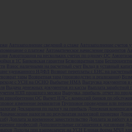
тежи
Автозаполнение сведений о стаже
Автозаполнение счетов 
апоминание о платеже
Автоматическое начисление процентов
Ав
ация
Амортизация на нескольких счетах по одному ОС
Амортиза
ойки в 1С
Банковская гарантия
Безвозвратная тара
Беспроцентны
сти
Взнос наличными на расчетный счет
Вклад в уставный капи
ишне удержанного НДФЛ
Возврат переплаты с ЕНС на расчетный
евозврат тары
Возвратная тара (производство и реализация)
Возм
реходе с УСН на ОСНО
Выбытие НМА
Выгрузка документов в 
бля
Выдача денежных документов из кассы
Выплата заработной 
 учетом НЗП прошлого месяца
Выручка, прибыль, отчет по прод
ри приобретении ОС
Вычет НДС с комиссий банков по обслужи
пповое изменение реквизитов
Групповое проведение или переп
налогам
Декларация по налогу на прибыль
Денежная компенсац
Доначисление налогов по результатам налоговой проверки
Доно
соб)
Доплата за временное заместительство
Доплата за работу в 
мещение профессий
Дополнительные соглашения к договорам
До
оваров
Доходы при взаимозачете на УСН
Единая форма МЧД для