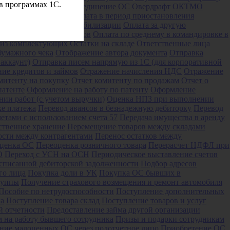
в программах 1С.
ж
Обесценение ОС
Объединение ОС
Овердрафт
ОКТМО
ных за дни простоя
Оплата в период приостановления
рплаты
Оплата за дни мобилизации
Оплата за другую
 периода военных сборов
Оплата по среднему в командировке в
 из комплектующих
Остатки на складе
Ответственные лица
бумажного чека
Отображение автора документа
Отправка
аккаунт)
Отправка писем напрямую из 1С (для корпоративной
ие кредитов и займов
Отражение начисления НДС
Отражение
митенту на покупку
Отчет комитенту по продажам
Отчет о
патенте
Оформление на работу по патенту
Оформление
ии работ (с учетом выручки)
Оценка НПЗ при выполнении
ке платежа
Перевод авансов в безнадежную дебиторку
Перевод
етами с использованием счета 57
Передача имущества в аренду
тственное хранение
Перемещение товаров между складами
ости между контрагентами
Перенос остатков между
ценка ОС
Переоценка розничного товара
Перерасчет НДФЛ при
О
Переход с УСН на ОСН
Периодическое выставление счетов
списанной дебиторской задолженности
Подбор адресов
го лица
Покупка доли в УК
Покупка ОС бывших в
руппы
Получение страхового возмещения и ремонт автомобиля
Пособие по нетрудоспособности
Поступление дополнительных
ка
Поступление товара склад
Поступление товаров и услуг
й отчетности
Предоставление займа другой организации
 на работу бывшего сотрудника
Призы и подарки сотрудникам
ние малоценных ОС через подотчетное лицо
Приобретение ОС