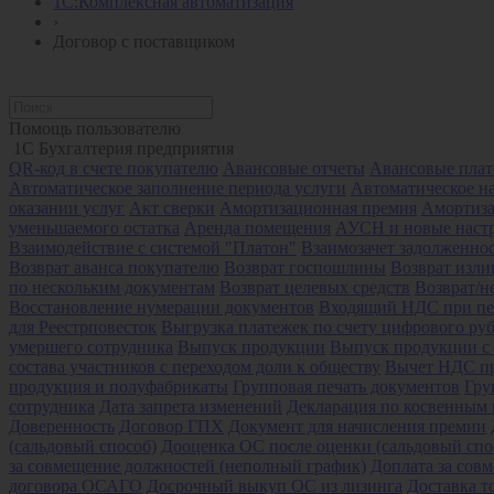
1С:Комплексная автоматизация
›
Договор с поставщиком
Помощь пользователю
1С Бухгалтерия предприятия
QR-код в счете покупателю
Авансовые отчеты
Авансовые пла
Автоматическое заполнение периода услуги
Автоматическое н
оказании услуг
Акт сверки
Амортизационная премия
Амортиз
уменьшаемого остатка
Аренда помещения
АУСН и новые настр
Взаимодействие с системой "Платон"
Взаимозачет задолженно
Возврат аванса покупателю
Возврат госпошлины
Возврат изл
по нескольким документам
Возврат целевых средств
Возврат/н
Восстановление нумерации документов
Входящий НДС при пе
для Реестрповесток
Выгрузка платежек по счету цифрового ру
умершего сотрудника
Выпуск продукции
Выпуск продукции с
состава участников с переходом доли к обществу
Вычет НДС п
продукция и полуфабрикаты
Групповая печать документов
Гру
сотрудника
Дата запрета изменений
Декларация по косвенным 
Доверенность
Договор ГПХ
Документ для начисления премии
(сальдовый способ)
Дооценка ОС после оценки (сальдовый спо
за совмещение должностей (неполный график)
Доплата за сов
договора ОСАГО
Досрочный выкуп ОС из лизинга
Доставка т