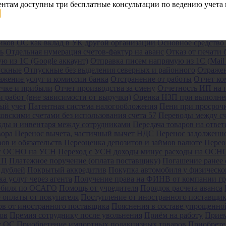
нтам доступны три бесплатные консультации по ведению учета 
Р (где найти и указать)
Номенклатура
Обеспечительный плате
ации с валютой (настройки)
Операция СТОРНО
Оплата больнич
ризации
Оплата за время приостановки работы при задержки за
верхурочные
Оплата отпуска на период лечения и проезда
Оплата
иков
ОС как вклад в УК другой организации
Основное средство
ь
Отдельная нумерация счетов-фактур на аванс
Отказ от печати 
ю из 1С (Google аккаунт)
Отправка писем напрямую из 1С (Mail 
скные
Отпускные без выделения северных и районного
Отражен
ажение услуг и комиссии банка
Отстранение от работы
Отчет ко
учке и прибыли
Отчет производства за смену
Отчетность ИП на 
работ (вне зависимости от выручки)
Оценка НЗП при выполнен
ый учет
Патентная система налогообложения
Пени при просроч
овскими счетами без использования счета 57
Переводы между сч
жды и инвентаря между сотрудниками
Передача товаров на отве
вора
Перенос вычета, частичный вычет НДС
Перенос задолженн
ов и обязательств
Переоценка депозитов и займов валюте
Перео
 с ОСНО на УСН
Переход с УСН доходы минус расходы на ОСН
ИП
Платежное поручение (оплата поставщику)
Погашение ранее 
 дублей
Покрытый аккредитив
Покупка автомобиля у физическо
а услуг через агента
Получение права на ФИНВ от компании г
мобиля по ОСАГО
Помощь от учредителя
Порядок расчета аванса
 оплаты от покупателя
Поступление от иностранного поставщи
ов от иностранного поставщика
Пояснения в составе упрощенно
ов
Премия сотруднику после увольнения
Приём на работу
Прием
у ОС
Приобретение импортных подакцизных товаров
Приобрете