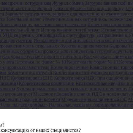
ные премии сотрудникам
Журнал обмена
Загрузка банковской в
а первички от поставщика
Займ от физического лица юрлицу
Зак
ен
Зарплата сотрудников, занятых одновременно в некоммерческ
нта
Земельный налог
Изменение данных сотрудника, подлежащег
Инвентаризация расчетов с контрагентами
Инвентаризация това
полнительный лист
Использование статей затрат
Исправление в
в УПД сведений, относящихся к счету-фактуре
Исправление в УП
ения документов
Исправление отрицательных остатков по счетам
тровая стоимость отдельных объектов недвижимости
Кадровый 
жения
Как оформить продажу, если покупатель и грузополучатель
и
Как убрать пустые строки в отчетности
Как удержать алименты
о учета
Карточка по форме № 10
Карточка по форме № 18
Кассов
андировка совместителя
Командировочные
Комиссионная торго
язи
Компенсация отпуска
Компенсация сотрудникам расходов на
е НДС
Корректировка ЕНС
Корректировка НДС при ошибочной 
лизации)
Корректировка реализации
Краткосрочные кредиты и 
овалюты
Купля-продажа товаров в разных единицах измерения
Л
т (коронавирус)
Массовое изменение ставки НДС в номенклатур
омощь при рождении ребенка
Модернизация малоценного ОС
М
Налог на сверхприбыль
Налоговые регистры формирования отч
аполнение КУДиР
Настройка интеграции с ЛК по ЕНС на сайте
 прав
Настройка счетов учета
Настройка учетной политики
Наст
ам
Начисление алиментов
Начисление амортизации ОС и НМА
Н
ы?
работников
НДФЛ с аванса
Недоимка, штрафы, пени по налогам
 консультацию от наших специалистов?
тделимые улучшения позиция арендатора
Неустойка за нарушени