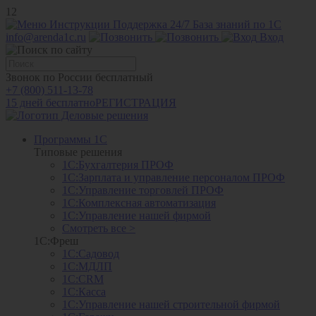
12
Инструкции
Поддержка 24/7
База знаний по 1С
info@arenda1c.ru
Вход
Звонок по России бесплатный
+7 (800) 511-13-78
15 дней бесплатно
РЕГИСТРАЦИЯ
Программы 1С
Типовые решения
1С:Бухгалтерия ПРОФ
1С:Зарплата и управление персоналом ПРОФ
1С:Управление торговлей ПРОФ
1С:Комплексная автоматизация
1С:Управление нашей фирмой
Смотреть все >
1С:Фреш
1С:Садовод
1С:МДЛП
1С:CRM
1С:Касса
1С:Управление нашей строительной фирмой