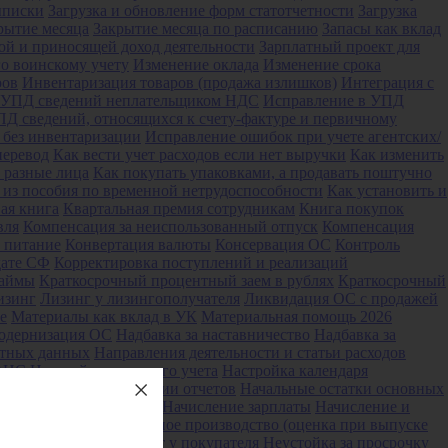
ыписки
Загрузка и обновление форм статотчетности
Загрузка
рытие месяца
Закрытие месяца по расписанию
Запасы как вклад
ой и приносящей доход деятельности
Зарплатный проект для
о воинскому учету
Изменение оклада
Изменение срока
ров
Инвентаризация товаров (продажа излишков)
Интеграция с
 УПД сведений неплательщиком НДС
Исправление в УПД
Д сведений, относящихся к счету-фактуре и первичному
 без инвентаризации
Исправление ошибок при учете агентских/
перевод
Как вести учет расходов если нет выручки
Как изменить
 разные лица
Как покупать упаковками, а продавать поштучно
 из пособия по временной нетрудоспособности
Как установить и
ая книга
Квартальная премия сотрудникам
Книга покупок
вля
Компенсация за неиспользованный отпуск
Компенсация
 питание
Конвертация валюты
Консервация ОС
Контроль
дате СФ
Корректировка поступлений и реализаций
займы
Краткосрочный процентный заем в рублях
Краткосрочный
изинг
Лизинг у лизингополучателя
Ликвидация ОС с продажей
е
Материалы как вклад в УК
Материальная помощь 2026
одернизация ОС
Надбавка за наставничество
Надбавка за
етных данных
Направления деятельности и статьи расходов
 ФНС
Настройка кадрового учета
Настройка календаря
ройки при формировании отчетов
Начальные остатки основных
ачисление дивидендов
Начисление зарплаты
Начисление и
 и взносам
Незавершенное производство (оценка при выпуске
е сроков поставки, учет у покупателя
Неустойка за просрочку