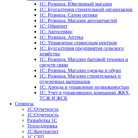
1С: Розница. Ювелирный магазин
1С: Бухгалтерия строительной организации
1С: Розница. Салон оптики
1С: Розница. Магазин автозапчастей
1C: Общепит
1С: Автосервис
1С: Розница. Аптека
1С: Управление сервисным центром
1С: Бухгалтерия предприятия сельского
хозяйства
1С: Розница. Магазин бытовой техники и
средств связи
1С: Розница. Магазин одежды и обуви
1С: Розница. Магазин строительных и
отделочных материалов
1С: Аренда и управление недвижимостью
1C: Учет в управляющих компаниях ЖКХ,
ТСЖ И ЖСК
Сервисы
1С:Отчетность
1С:Отчетность
Разработка 1С
Техподдержка
1С:Контрагент
1С СБП