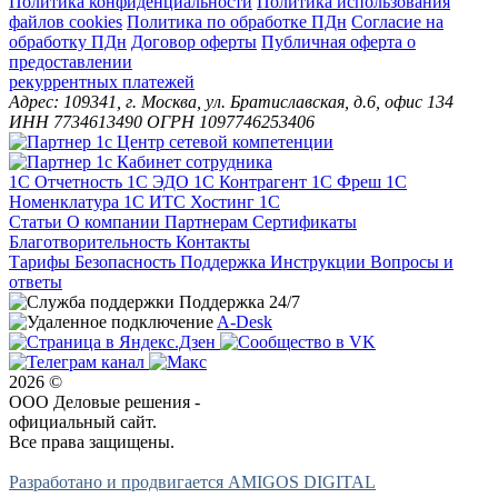
Политика конфиденциальности
Политика использования
файлов cookies
Политика по обработке ПДн
Cогласие на
обработку ПДн
Договор оферты
Публичная оферта о
предоставлении
рекуррентных платежей
Адрес: 109341, г. Москва, ул. Братиславская, д.6, офис 134
ИНН 7734613490 ОГРН 1097746253406
1С Отчетность
1С ЭДО
1С Контрагент
1С Фреш
1С
Номенклатура
1С ИТС
Хостинг 1С
Статьи
О компании
Партнерам
Сертификаты
Благотворительность
Контакты
Тарифы
Безопасность
Поддержка
Инструкции
Вопросы и
ответы
Поддержка 24/7
A-Desk
2026 ©
ООО Деловые решения -
официальный сайт.
Все права защищены.
Разработано и продвигается AMIGOS DIGITAL