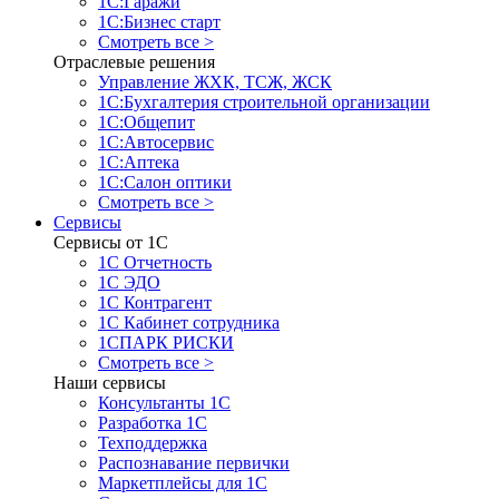
1С:Гаражи
1С:Бизнес старт
Смотреть все >
Отраслевые решения
Управление ЖХК, ТСЖ, ЖСК
1С:Бухгалтерия строительной организации
1С:Общепит
1С:Автосервис
1С:Аптека
1С:Салон оптики
Смотреть все >
Сервисы
Сервисы от 1С
1С Отчетность
1С ЭДО
1С Контрагент
1С Кабинет сотрудника
1СПАРК РИСКИ
Смотреть все >
Наши сервисы
Консультанты 1С
Разработка 1С
Техподдержка
Распознавание первички
Маркетплейсы для 1С