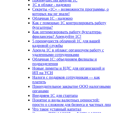
Преимущества аренды 1С
1С в облаке - надежно
Секреты «1С» – возможности программы, о
которых вы не знали!
Облачная 1С - надежно
Как с помощью 1С контролировать работу
бухгалтера?
Как оптимизировать работу бухгалтера-
фрилансера? Арендуйте 1С!
5 преимуществ облачной 1С для вашей
кадровой службы
Аренда 1С в облаке: организуем работу с
удаленными сотрудниками
Облачная 1С: объединяем филиалы и
подразделения
Новые лимиты и НДС для организаций и
ИП на УСН
Налоги с подарков сотрудникам — как
платить
Принудительное закрытие ООО налоговыми
органами
Внедряем 1С для стартапа
Понятие и виды валютных ценностей:
просто о сложном для бизнеса и частных лиц
Что такое уставный капитал