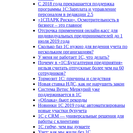
С 2018 года прекращается поддержка
программы 1С:Зарплата и управление
персоналом в редакции 2.5
«1СПАРК Риски». Осмотрительность в
бизнесе – это главное
Отсрочка применения онлайн-касс для
индивидуальных предпринимателей до 1
июля 2019 года
Сколько баз 1C нужно для ведения учета по
нескольким организациям?
У меня не работает 1С, что делать?
Почему в «1С:Бухгалтерия предприятия»
нельзя считать отпускные более чем на 60
сотрудников?
Тормозит 1C: причины и следствия
Новая ставка НДС, как не нарушить закон
Система Ветис Меркурий уже
поддерживается в 1С
«Облака» бьют рекорды
Новинки 1С 2019 года: автоматизированы
новые участки бухучета
1С с CRM — универсальные решения для
работы с клиентами
1С гибче, чем вы думаете
Учет: как мы жили без 1С