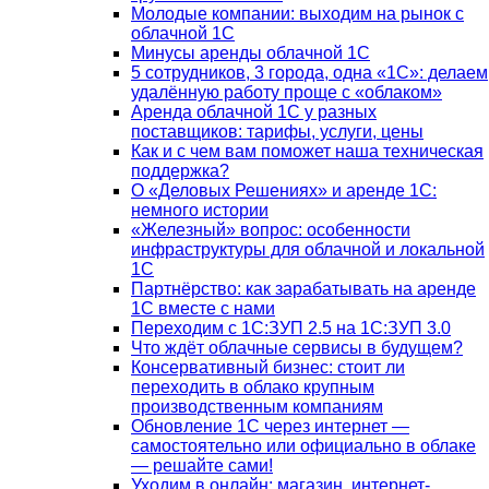
Молодые компании: выходим на рынок с
облачной 1С
Минусы аренды облачной 1С
5 сотрудников, 3 города, одна «1С»: делаем
удалённую работу проще с «облаком»
Аренда облачной 1С у разных
поставщиков: тарифы, услуги, цены
Как и с чем вам поможет наша техническая
поддержка?
О «Деловых Решениях» и аренде 1С:
немного истории
«Железный» вопрос: особенности
инфраструктуры для облачной и локальной
1С
Партнёрство: как зарабатывать на аренде
1С вместе с нами
Переходим с 1С:ЗУП 2.5 на 1С:ЗУП 3.0
Что ждёт облачные сервисы в будущем?
Консервативный бизнес: стоит ли
переходить в облако крупным
производственным компаниям
Обновление 1С через интернет —
самостоятельно или официально в облаке
— решайте сами!
Уходим в онлайн: магазин, интернет-