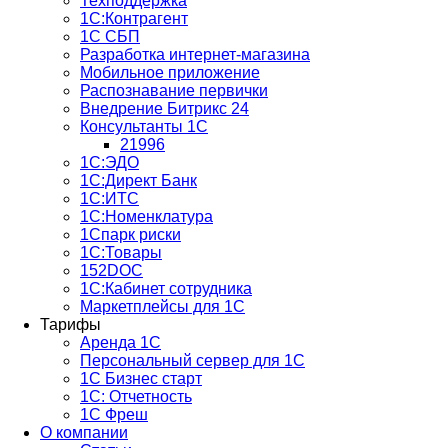
Техподдержка
1С:Контрагент
1С СБП
Разработка интернет-магазина
Мобильное приложение
Распознавание первички
Внедрение Битрикс 24
Консультанты 1С
21996
1С:ЭДО
1С:Директ Банк
1С:ИТС
1С:Номенклатура
1Спарк риски
1С:Товары
152DOC
1С:Кабинет сотрудника
Маркетплейсы для 1С
Тарифы
Аренда 1С
Персональный сервер для 1С
1С Бизнес старт
1С: Отчетность
1C Фреш
О компании