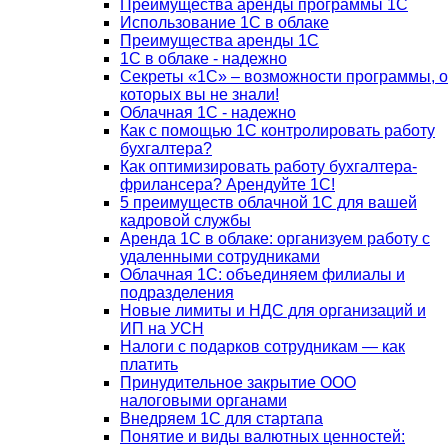
Преимущества аренды программы 1С
Использование 1С в облаке
Преимущества аренды 1С
1С в облаке - надежно
Секреты «1С» – возможности программы, о
которых вы не знали!
Облачная 1С - надежно
Как с помощью 1С контролировать работу
бухгалтера?
Как оптимизировать работу бухгалтера-
фрилансера? Арендуйте 1С!
5 преимуществ облачной 1С для вашей
кадровой службы
Аренда 1С в облаке: организуем работу с
удаленными сотрудниками
Облачная 1С: объединяем филиалы и
подразделения
Новые лимиты и НДС для организаций и
ИП на УСН
Налоги с подарков сотрудникам — как
платить
Принудительное закрытие ООО
налоговыми органами
Внедряем 1С для стартапа
Понятие и виды валютных ценностей: