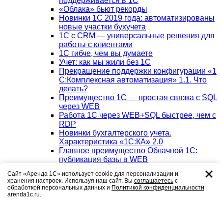
поддерживается в 1С
«Облака» бьют рекорды
Новинки 1С 2019 года: автоматизированы
новые участки бухучета
1С с CRM — универсальные решения для
работы с клиентами
1С гибче, чем вы думаете
Учет: как мы жили без 1С
Прекращение поддержки конфигурации «1
С:Комплексная автоматизация» 1.1. Что
делать?
Преимущество 1С — простая связка с SQL
через WEB
Работа 1С через WEB+SQL быстрее, чем с
RDP
Новинки бухгалтерского учета.
Характеристика «1С:КА» 2.0
Главное преимущество Облачной 1С:
публикация базы в WEB
1С в облаке: стабильность работы в SQL
Сайт «Аренда 1С» использует cookie для персонализации и
Минимальный набор для начинающего
хранения настроек. Используя наш сайт, Вы
соглашаетесь
с
предпринимателя: бухгалтерия +
обработкой персональных данных и
Политикой конфиденциальности
отчетность
arenda1c.ru.
Самая быстрая связка для печати чеков
1С:DirectBank или Клиент-Банк прямо в