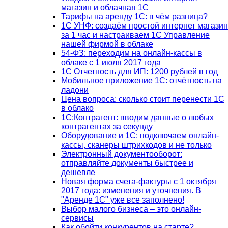
магазин и облачная 1С
Тарифы на аренду 1С: в чём разница?
1С УНФ: создаём простой интернет магазин
за 1 час и настраиваем 1С Управление
нашей фирмой в облаке
54-ФЗ: переходим на онлайн-кассы в
облаке с 1 июля 2017 года
1С Отчетность для ИП: 1200 рублей в год
Мобильное приложение 1С: отчётность на
ладони
Цена вопроса: сколько стоит перенести 1С
в облако
1С:Контрагент: вводим данные о любых
контрагентах за секунду
Оборудование и 1С: подключаем онлайн-
кассы, сканеры штрихкодов и не только
Электронный документооборот:
отправляйте документы быстрее и
дешевле
Новая форма счета-фактуры с 1 октября
2017 года: изменения и уточнения. В
"Аренде 1С" уже все заполнено!
Выбор малого бизнеса – это онлайн-
сервисы
Как обойти конкурентов на старте?