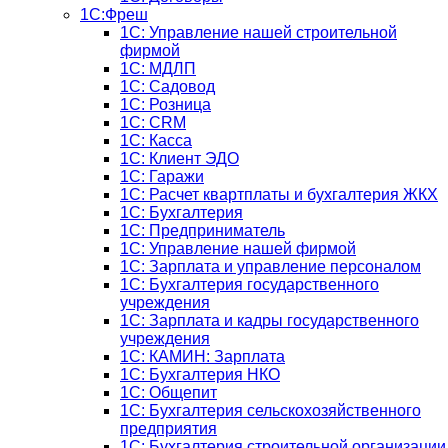
1С:Фреш
1С: Управление нашей строительной
фирмой
1С: МДЛП
1С: Садовод
1С: Розница
1C: CRM
1C: Касса
1С: Клиент ЭДО
1С: Гаражи
1C: Расчет квартплаты и бухгалтерия ЖКХ
1C: Бухгалтерия
1C: Предприниматель
1C: Управление нашей фирмой
1C: Зарплата и управление персоналом
1C: Бухгалтерия государственного
учреждения
1C: Зарплата и кадры государственного
учреждения
1C: КАМИН: Зарплата
1C: Бухгалтерия НКО
1С: Общепит
1С: Бухгалтерия сельскохозяйст­венного
предприятия
1С: Бухгалтерия строительной организации