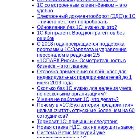
1C со встроенным клиент-банком – это
удобно
Электронный документооборот (ЭДО) в 1С
– ничего не стоит попробовать
Обновления баз 1С: нужно ли это?
1С:Контрагент. Ввод контрагентов без
ошибок
С 2018 года прекращается поддержка
программы 1С:Зарплата и управление
персоналом в редакции 2.5
«1СПАРК Риски». Осмотрительность в
бизнесе – это главное
Отсрочка применения онлайн-касс для
индивидуальных предпринимателей до 1
июля 2019 года
Сколько баз 1C нужно для ведения учета
по нескольким организациям?
У меня не работает 1С, что делать?
Почему в «1С:Бухгалтерия предприятия»
нельзя считать отпускные более чем на 60
сотрудников?
Тормозит 1C: причины и следствия
Новая ставка НДС, как не нарушить закон
Система Ветис Меркурий уже