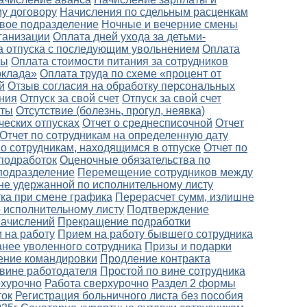
у договору
Начисления по сдельным расценкам
вое подразделение
Ночные и вечерние смены
ганизации
Оплата дней ухода за детьми-
а отпуска с последующим увольнением
Оплата
ты
Оплата стоимости питания за сотрудников
оклада»
Оплата труда по схеме «процент от
й
Отзыв согласия на обработку персональных
ния
Отпуск за свой счет
Отпуск за свой счет
оты
Отсутствие (болезнь, прогул, неявка)
ческих отпусках
Отчет о среднесписочной
Отчет
Отчет по сотрудникам на определенную дату
по сотрудникам, находящимся в отпуске
Отчет по
подработок
Оценочные обязательства по
подразделение
Перемещение сотрудников между
не удержанной по исполнительному листу
ка при смене графика
Перерасчет сумм, излишне
 исполнительному листу
Подтверждение
начислений
Прекращение подработки
 на работу
Прием на работу бывшего сотрудника
анее уволенного сотрудника
Призы и подарки
ение командировки
Продление контракта
 вине работодателя
Простой по вине сотрудника
рхурочно
Работа сверхурочно
Раздел 2 формы
ток
Регистрация больничного листа без пособия