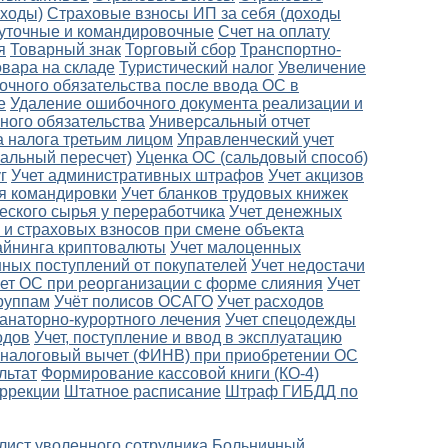
оходы)
Страховые взносы ИП за себя (доходы
уточные и командировочные
Счет на оплату
я
Товарный знак
Торговый сбор
Транспортно-
овара на складе
Туристический налог
Увеличение
очного обязательства после ввода ОС в
е
Удаление ошибочного документа реализации и
ного обязательства
Универсальный отчет
а налога третьим лицом
Управленческий учет
альный пересчет)
Уценка ОС (сальдовый способ)
г
Учет административных штрафов
Учет акцизов
ля командировки
Учет бланков трудовых книжек
еского сырья у переработчика
Учет денежных
 и страховых взносов при смене объекта
айнинга криптовалюты
Учет малоценных
ных поступлений от покупателей
Учет недостачи
ет ОС при реорганизации с форме слияния
Учет
руппам
Учёт полисов ОСАГО
Учет расходов
санаторно-курортного лечения
Учет спецодежды
одов
Учет, поступление и ввод в эксплуатацию
налоговый вычет (ФИНВ) при приобретении ОС
льтат
Формирование кассовой книги (КО-4)
оррекции
Штатное расписание
Штраф ГИБДД по
лист уволенного сотрудника
Больничный