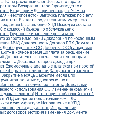
 ЕНС на расчетный счет
Возврат товара от
рат тары
Возвратная тара (производство и
нтов
Входящий НДС при переходе с УСН на
 для Реестрповесток
Выгрузка платежек по счету
ии штата
Выплаты родственникам умершего
о продажам
Выставление УПД
Выход из состава
С с комиссий банков по обслуживанию
ентов
Групповое изменение реквизитов
ата запрета изменений
Декларация по косвенным
ление МЧД
Доверенность
Договор ГПХ
Документ
и
Дооборудование ОС
Дооценка ОС (сальдовый
работу в ночное время
Доплата за расширение
ий
Дополнительные соглашения к договорам
 лизинга
Доставка товаров
Доходы при
лет
Ежемесячные арендные платежи при простой
ение форм статотчетности
Загрузка контрагентов
у
Закрытие месяца
Закрытие месяца по
трудников, занятых одновременно в
Заявление на получение патента
Земельный
лезного использования ОС
Изменение фамилии
родажа излишков)
Интеграция с облачной кассой
 в УПД сведений неплательщиком НДС
хся к счету-фактуре
Исправление в УПД
ерепроведения документов
Исправление
ных договоров
История изменения документа