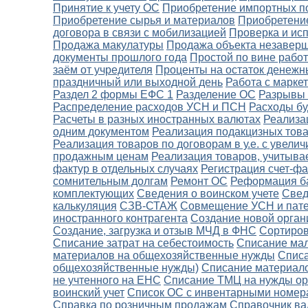
Принятие к учету ОС
Приобретение импортных п
Приобретение сырья и материалов
Приобретение
договора в связи с мобилизацией
Проверка и ис
Продажа макулатуры
Продажа объекта незаверш
документы прошлого года
Простой по вине рабо
заём от учредителя
Проценты на остаток денежн
праздничный или выходной день
Работа с марке
Раздел 2 формы ЕФС 1
Разделение ОС
Разрывы 
Распределение расходов УСН и ПСН
Расходы б
Расчеты в разных иностранных валютах
Реализа
одним документом
Реализация подакцизных тов
Реализация товаров по договорам в у.е. с увел
продажным ценам
Реализация товаров, учитыва
фактур в отдельных случаях
Регистрация счет-фа
сомнительным долгам
Ремонт ОС
Реформация б
комплектующих
Сведения о воинском учете
Свед
калькуляция
СЗВ-СТАЖ
Совмещение УСН и пат
иностранного контрагента
Создание новой орган
Создание, загрузка и отзыв МЧД в ФНС
Сортиров
Списание затрат на себестоимость
Списание ма
материалов на общехозяйственные нужды
Списа
общехозяйственные нужды)
Списание материало
не учтенного на ЕНС
Списание ТМЦ на нужды ор
воинский учет
Список ОС с инвентарными номер
Справка по розничным продажам
Справочник в