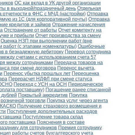
дников
ОС как вклад в УК другой организации
боты в выходной/праздничный день
Отдельная
 отчетности в ФНС с МЧД (настройки)
Отправка
ямую из 1С (для корпоративной почты)
Отправка
ние кредитов и займов
Отражение начисления
ка
Отстранение от работы
Отчет комитенту на
ручке и прибыли
Отчет производства за смену
Оценка НЗП при выполнении работ (вне
 работ (с этапами номенклатуры)
Ошибочные
в в безнадежную дебиторку
Перевод сотрудника
между счетами с использованием счета 57
ря между сотрудниками
Передача товаров на
анса при смене договора
Перенос вычета,
и
Перенос убытка прошлых лет
Переоценка
ара
Перерасчет НДФЛ при смене статуса
 ОСНО
Переход с УСН на ОСН
Периодическое
оплата поставщику)
Погашение ранее списанной
 дублей
Покрытый аккредитив
Покупка
 розничной торговли
Покупка услуг через агента
о КАСКО
Получение страхового возмещения и
сти
Поступление дополнительных расходов
оставщика
Поступление товара склад
ного поставщика
Пояснения в составе
разднику для сотрудников
Премия сотруднику
нцип работы счетов бухгалтерского учета