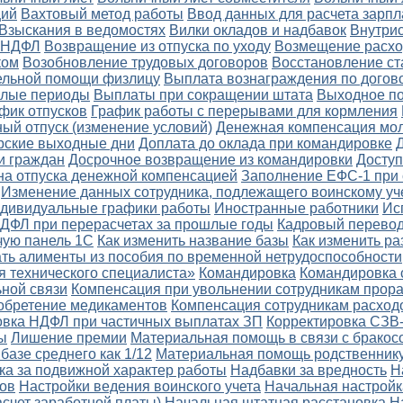
ций
Вахтовый метод работы
Ввод данных для расчета зарп
Взыскания в ведомостях
Вилки окладов и надбавок
Внутри
о НДФЛ
Возвращение из отпуска по уходу
Возмещение расхо
ком
Возобновление трудовых договоров
Восстановление ст
ельной помощи физлицу
Выплата вознаграждения по догов
шлые периоды
Выплаты при сокращении штата
Выходное п
фик отпусков
График работы с перерывами для кормления
ый отпуск (изменение условий)
Денежная компенсация мо
рские выходные дни
Доплата до оклада при командировке
и граждан
Досрочное возвращение из командировки
Доступ
а отпуска денежной компенсацией
Заполнение ЕФС-1 при 
Изменение данных сотрудника, подлежащего воинскому уч
дивидуальные графики работы
Иностранные работники
Ис
ДФЛ при перерасчетах за прошлые годы
Кадровый перево
чую панель 1С
Как изменить название базы
Как изменить ра
ать алименты из пособия по временной нетрудоспособности
я технического специалиста»
Командировка
Командировка 
ной связи
Компенсация при увольнении сотрудникам прор
обретение медикаментов
Компенсация сотрудникам расход
овка НДФЛ при частичных выплатах ЗП
Корректировка СЗВ
ы
Лишение премии
Материальная помощь в связи с бракос
базе среднего как 1/12
Материальная помощь родственнику
ка за подвижной характер работы
Надбавки за вредность
Н
тов
Настройки ведения воинского учета
Начальная настройк
асчет заработной платы)
Начальная штатная расстановка
Н