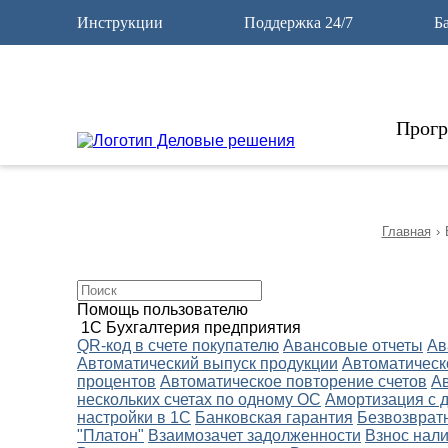
12
Инструкции
Поддержка 24/7
Б
Прог
Главная
›
Помощь пользователю
1С Бухгалтерия предприятия
QR-код в счете покупателю
Авансовые отчеты
Ав
Автоматический выпуск продукции
Автоматическ
процентов
Автоматическое повторение счетов
А
нескольких счетах по одному ОС
Амортизация с 
настройки в 1С
Банковская гарантия
Безвозврат
"Платон"
Взаимозачет задолженности
Взнос нали