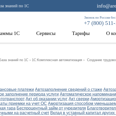
info@are
аза знаний по 1С
Звонок по России бе
+7 (800) 511
раммы 1С
Сервисы
Тарифы
О к
База знаний по 1С
›
1С:Комплексная автоматизация
›
Создание трудово
ансовые платежи
Автозаполнение сведений о стаже
Автоз
ое заполнение периода услуги
Автоматическое напоминани
втотранспорт
Акт об оказании услуг
Акт сверки
Амортизацио
даты приемки на учет ОС
Амортизация способом уменьшаем
ная тара
Беспроцентный займ от учредителя
Благотворител
чными на расчетный счет
Вклад в уставный капитал других