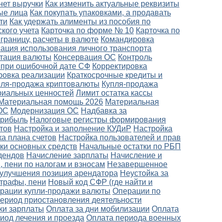
 нет выручки
Как изменить актуальные реквизиты
ые лица
Как покупать упаковками, а продавать
ти
Как удержать алименты из пособия по
кого учета
Карточка по форме № 10
Карточка по
границу, расчеты в валюте
Командировка
ация использования личного транспорта
тация валюты
Консервация ОС
Контроль
 при ошибочной дате СФ
Корректировка
ровка реализации
Краткосрочные кредиты и
пля-продажа криптовалюты
Купля-продажа
риальных ценностей
Лимит остатка кассы
Материальная помощь 2026
Материальная
ОС
Модернизация ОС
Надбавка за
прибыль
Налоговые регистры формирования
тов
Настройка и заполнение КУДиР
Настройка
а плана счетов
Настройка пользователей и прав
ки основных средств
Начальные остатки по РБП
дендов
Начисление зарплаты
Начисление и
 пени по налогам и взносам
Незавершенное
улучшения позиция арендатора
Неустойка за
штрафы, пени
Новый код СФР (где найти и
рации купли-продажи валюты
Операции по
период приостановления деятельности
ки зарплаты
Оплата за дни мобилизации
Оплата
риод лечения и проезда
Оплата периода военных