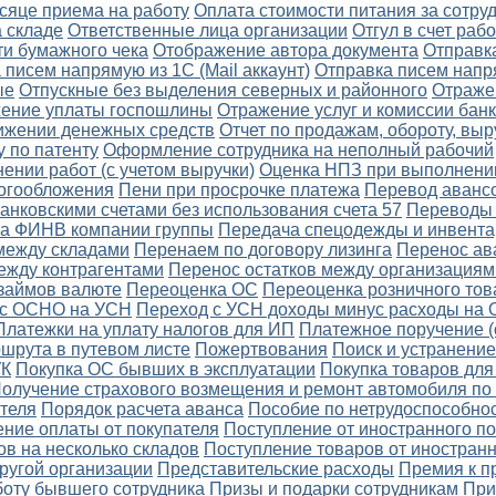
сяце приема на работу
Оплата стоимости питания за сотру
а складе
Ответственные лица организации
Отгул в счет ра
ти бумажного чека
Отображение автора документа
Отправка
 писем напрямую из 1С (Mail аккаунт)
Отправка писем напр
ые
Отпускные без выделения северных и районного
Отраже
ение уплаты госпошлины
Отражение услуг и комиссии бан
вижении денежных средств
Отчет по продажам, обороту, вы
 по патенту
Оформление сотрудника на неполный рабочий
нии работ (с учетом выручки)
Оценка НПЗ при выполнении
логообложения
Пени при просрочке платежа
Перевод авансо
нковскими счетами без использования счета 57
Переводы 
на ФИНВ компании группы
Передача спецодежды и инвента
между складами
Перенаем по договору лизинга
Перенос ав
ежду контрагентами
Перенос остатков между организациям
 займов валюте
Переоценка ОС
Переоценка розничного тов
 с ОСНО на УСН
Переход с УСН доходы минус расходы на
Платежки на уплату налогов для ИП
Платежное поручение (
шрута в путевом листе
Пожертвования
Поиск и устранение
УК
Покупка ОС бывших в эксплуатации
Покупка товаров для
олучение страхового возмещения и ремонт автомобиля п
теля
Порядок расчета аванса
Пособие по нетрудоспособно
ние оплаты от покупателя
Поступление от иностранного п
в на несколько складов
Поступление товаров от иностран
ругой организации
Представительские расходы
Премия к п
боту бывшего сотрудника
Призы и подарки сотрудникам
При