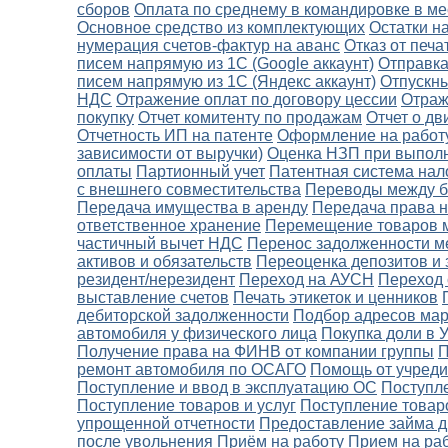
сборов
Оплата по среднему в командировке в ме
Основное средство из комплектующих
Остатки н
нумерация счетов-фактур на аванс
Отказ от печа
писем напрямую из 1С (Google аккаунт)
Отправка
писем напрямую из 1С (Яндекс аккаунт)
Отпускн
НДС
Отражение оплат по договору цессии
Отраж
покупку
Отчет комитенту по продажам
Отчет о д
Отчетность ИП на патенте
Оформление на работу
зависимости от выручки)
Оценка НЗП при выполне
оплаты
Партионный учет
Патентная система на
с внешнего совместительства
Переводы между ба
Передача имущества в аренду
Передача права 
ответственное хранение
Перемещение товаров 
частичный вычет НДС
Перенос задолженности м
активов и обязательств
Переоценка депозитов и
резидент/нерезидент
Переход на АУСН
Переход
выставление счетов
Печать этикеток и ценников
дебиторской задолженности
Подбор адресов мар
автомобиля у физического лица
Покупка доли в 
Получение права на ФИНВ от компании группы
П
ремонт автомобиля по ОСАГО
Помощь от учреди
Поступление и ввод в эксплуатацию ОС
Поступле
Поступление товаров и услуг
Поступление товаро
упрощенной отчетности
Предоставление займа д
после увольнения
Приём на работу
Прием на ра