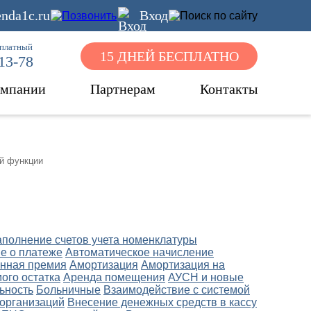
nda1c.ru
Вход
сплатный
15 ДНЕЙ БЕСПЛАТНО
-13-78
омпании
Партнерам
Контакты
й функции
аполнение счетов учета номенклатуры
е о платеже
Автоматическое начисление
нная премия
Амортизация
Амортизация на
ого остатка
Аренда помещения
АУСН и новые
ьность
Больничные
Взаимодействие с системой
 организаций
Внесение денежных средств в кассу