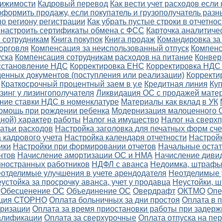
вижимости
Кадровый перевод
Как вести учет расходов если
оформить продажу, если покупатель и грузополучатель разн
по региону регистрации
Как убрать пустые строки в отчетнос
и настроить сертификаты обмена с ФСС
Карточка аналитичес
 сотрудникам
Книга покупок
Книга продаж
Командировка за 
орговля
Компенсация за неиспользованный отпуск
Компенс
уска
Компенсация сотрудникам расходов на питание
Конвер
осстановление НДС
Корректировка ЕНС
Корректировка НДС
енных документов (поступления или реализации)
Корректи
Краткосрочный процентный заем в у.е
Кредитная линия
Ку
зинг у лизингополучателя
Ликвидация ОС с продажей мате
ние ставки НДС в номенклатуре
Материалы как вклад в УК
омощь при рождении ребенка
Модернизация малоценного 
ной) характер работы
Налог на имущество
Налог на сверх
атьи расходов
Настройка заголовка для печатных форм сче
 кадрового учета
Настройка календаря отчетности
Настройк
ики
Настройки при формировании отчетов
Начальные остат
нтов
Начисление амортизации ОС и НМА
Начисление диви
ностранных работников
НДФЛ с аванса
Недоимка, штрафы,
отделимые улучшения в учете арендодателя
Неотделимые 
устойка за просрочку аванса, учет у продавца
Неустойки, 
Обесценение ОС
Объединение ОС
Овердрафт
ОКТМО
Опе
ция СТОРНО
Оплата больничных за дни простоя
Оплата в 
еризации
Оплата за время приостановки работы при задерж
алификации
Оплата за сверхурочные
Оплата отпуска на пе