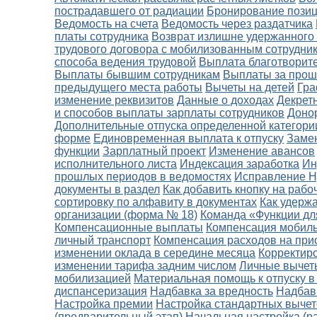
пострадавшего от радиации
Бронирование пози
Ведомость на счета
Ведомость через раздатчика
платы сотрудника
Возврат излишне удержанног
трудового договора с мобилизованным сотрудни
способа ведения трудовой
Выплата благотворит
Выплаты бывшим сотрудникам
Выплаты за про
предыдущего места работы
Вычеты на детей
Гра
изменение реквизитов
Данные о доходах
Декретн
и способов выплаты зарплаты сотрудников
Доно
Дополнительные отпуска определенной категори
форме
Единовременная выплата к отпуску
Замен
функции
Зарплатный проект
Изменение авансов
исполнительного листа
Индексация заработка
Ин
прошлых периодов в ведомостях
Исправление Н
документы в раздел
Как добавить кнопку на рабо
сортировку по алфавиту в документах
Как удерж
организации (форма № 18)
Команда «Функции дл
Компенсационные выплаты
Компенсация мобиль
личный транспорт
Компенсация расходов на при
изменении оклада в середине месяца
Корректир
изменении тарифа задним числом
Личные вычет
мобилизацией
Материальная помощь к отпуску в 
диспансеризация
Надбавка за вредность
Надбав
Настройка премии
Настройка стандартных выче
(предварительный этап)
Начальная настройка (р