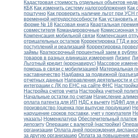
Кадастровая стоимость отдельных объектов нед
КБК
Как изменить систему налогообложения
Как 
поштучно
Как проверить наличие льгот при УСН 
временной нетрудоспособности
Как установить 
форме № 18
Кассовая книга
Квартальная премия
совместителя
Командировочные
Комиссионная т
Компенсация мобильной связи
Компенсация отп
отрицательных остатков
Корректировка ГТД и в
поступлений и реализаций
Корректировка провед
займы
Краткосрочный процентный заем в рублях
товаров в разных единицах измерения
Лизинг
Ли
Льготный кредит (коронавирус)
Массовое измене
помощь в связи с мобилизацией
Материальная п
наставничество
Надбавка за подвижной (разъезд
отчетных данных
Направления деятельности и ст
интеграции с ЛК по ЕНС на сайте ФНС
Настройка
Настройка счетов учета
Настройка учетной полит
Начальные остатки по счетам
Начисление алиме
оплата патента для ИП
НДС к вычету
НДФЛ для и
производство (оценка при выпуске продукции)
Не
нарушение сроков поставки, учет у покупателя
Не
указать)
Номенклатура
Обеспечительный платеж
депозиту
Операции с валютой (настройки)
Опера
организации
Оплата дней прохождения диспанс
за другую организацию
Оплата за повышение кв