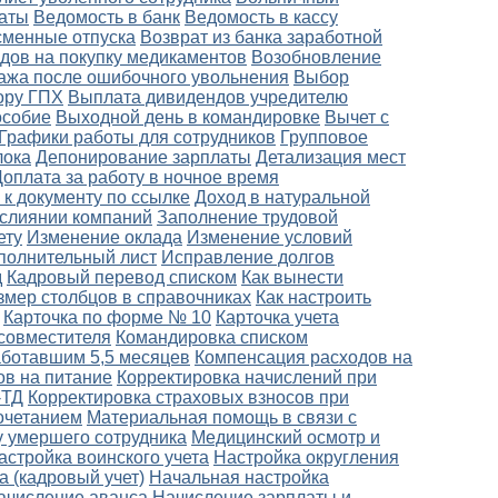
латы
Ведомость в банк
Ведомость в кассу
сменные отпуска
Возврат из банка заработной
дов на покупку медикаментов
Возобновление
ажа после ошибочного увольнения
Выбор
ору ГПХ
Выплата дивидендов учредителю
особие
Выходной день в командировке
Вычет с
Графики работы для сотрудников
Групповое
лока
Депонирование зарплаты
Детализация мест
Доплата за работу в ночное время
 к документу по ссылке
Доход в натуральной
слиянии компаний
Заполнение трудовой
ету
Изменение оклада
Изменение условий
полнительный лист
Исправление долгов
д
Кадровый перевод списком
Как вынести
змер столбцов в справочниках
Как настроить
Карточка по форме № 10
Карточка учета
совместителя
Командировка списком
аботавшим 5,5 месяцев
Компенсация расходов на
ов на питание
Корректировка начислений при
-ТД
Корректировка страховых взносов при
очетанием
Материальная помощь в связи с
 умершего сотрудника
Медицинский осмотр и
астройка воинского учета
Настройка округления
а (кадровый учет)
Начальная настройка
ачисление аванса
Начисление зарплаты и