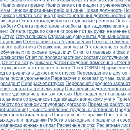
Начисление премии
Начисление стипендии по ученическом
уммы
Ненормированный рабочий день
Новая должность
Но
удников
Оплата в период приостановления деятельности ор
ификации
Оплата командировки в отдельные регионы
Оплат
 работу
Оплата приостановки работы при задержке зарпла
чки»
Оплата труда по схеме «процент от выручки не менее 
в
Отгул
Отгул списком
Отдельные документы для начислени
андировки
Отмена приказа об увольнении
Отмена совмеще
онного работника
Отражение зарплаты
Отстранение от раб
 обученных по охране труда лиц»
Отчет о плановых и факти
 должностей
Отчет по половозрастному составу сотрудников
я
Отчет по сотрудникам с датой рождения помесячно
Отчет 
сотрудникам, у которых есть дети
Отчет СЗВМ
Оформление 
д сотрудника в декретном отпуске
Перемещение в другое 
латы после увольнения
Перерасчет и возврат суммы излиш
ерезидент
Перерасчет отпуска
Перерасчет среднего заработ
ение зарплаты третьему лицу
Погашение задолженности по
нное удержание в пользу третьих
Прекращение плановых 
вольнение сотрудников подлежащих воинскому учету
Прием
работу по срочному трудовому договору
Прием на работу р
мобилизация)
Приостановление трудовых договоров
Продл
водственный календарь
Произвольные справки
Простой по
выходные и праздники
Работа в выходные, праздники и све
 компенсационных выплат
Расчетные листки
Расчетный лис