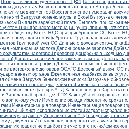
Возврат излишне удержанного НДФЛ
Возврат переплаты с
льким документам
Возврат целевых средств
Возврат/невозв
а покупку медикаментов
Восстановление нумерации докуме
рмате xml
Выгрузка номенклатуры в Excel
Выгрузка отчетов
з кассы
Выплата заработной платы
Выплаты при сокращен
с учетом НЗП прошлого месяца
Выручка, прибыль, отчет п
оли к обществу
Вычет НДС при приобретении ОС
Вычет НД
товая продукция и полуфабрикаты
Групповая печать докум
ументов
Групповой учет ОС
Данные о доходах сотрудника
Д
ная компенсация молока
Депонирование зарплаты
Добав
о результатам налоговой проверки
Донорские выходные дн
пособ)
Доплата за временное заместительство
Доплата за 
остей (неполный график)
Доплата за совмещение професс
чное расторжение договора ОСАГО
Досрочный выкуп ОС из
сударственных органов
Ежемесячная надбавка за выслугу 
ал обмена
Загрузка банковской выписки
Загрузка и обновл
а первички от поставщика
Займ от физического лица юрлиц
троки 5б в счете-фактуре/УПД
Заполнение цен
Зарплата со
ти
Зарплатный проект для ГПХ
Зачет убытков прошлых лет
го воинскому учету
Изменение оклада
Изменение срока по
нтами
Инвентаризация товаров
Инвентаризация товаров (п
лнительный лист
Использование статей затрат
Исправление
рвичному документу
Исправление в УПД сведений, относящи
чному документу
Исправление неверного счета учета без п
изации
Исправление ошибок при учете агентских/комиссион