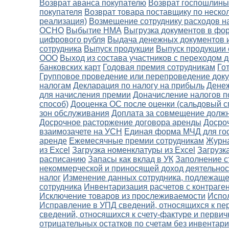
Возврат аванса покупателю
Возврат госпошлины
покупателя
Возврат товара поставщику по неско
реализация)
Возмещение сотруднику расходов н
ОСНО
Выбытие НМА
Выгрузка документов в фо
цифрового рубля
Выдача денежных документов и
сотрудника
Выпуск продукции
Выпуск продукции 
ООО
Выход из состава участников с переходом д
банковских карт
Годовая премия сотрудникам
Го
Групповое проведение или перепроведение док
налогам
Декларация по налогу на прибыль
Денеж
для начисления премии
Доначисление налогов п
способ)
Дооценка ОС после оценки (сальдовый с
зон обслуживания
Доплата за совмещение должн
Досрочное расторжение договора аренды
Досро
взаимозачете на УСН
Единая форма МЧД для го
аренде
Ежемесячные премии сотрудникам
Журн
из Excel
Загрузка номенклатуры из Excel
Загрузк
расписанию
Запасы как вклад в УК
Заполнение с
некоммерческой и приносящей доход деятельнос
налог
Изменение данных сотрудника, подлежаще
сотрудника
Инвентаризация расчетов с контраге
Исключение товаров из прослеживаемости
Испо
Исправление в УПД сведений, относящихся к пе
сведений, относящихся к счету-фактуре и перви
отрицательных остатков по счетам без инвентар