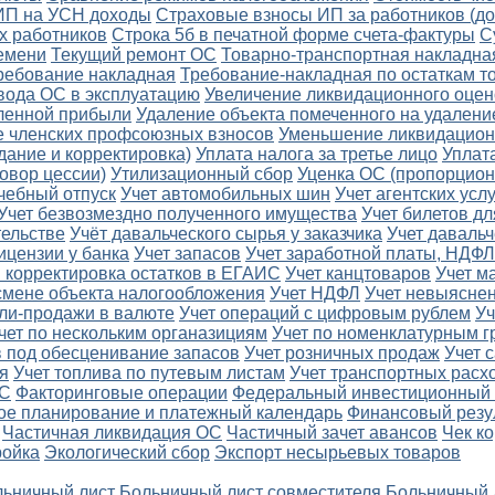
 ИП на УСН доходы
Страховые взносы ИП за работников (д
х работников
Строка 5б в печатной форме счета-фактуры
С
ремени
Текущий ремонт ОС
Товарно-транспортная накладна
ребование накладная
Требование-накладная по остаткам т
вода ОС в эксплуатацию
Увеличение ликвидационного оцен
еленной прибыли
Удаление объекта помеченного на удалени
 членских профсоюзных взносов
Уменьшение ликвидацион
дание и корректировка)
Уплата налога за третье лицо
Уплат
овор цессии)
Утилизационный сбор
Уценка ОС (пропорцион
чебный отпуск
Учет автомобильных шин
Учет агентских услу
Учет безвозмездно полученного имущества
Учет билетов д
тельстве
Учёт давальческого сырья у заказчика
Учет давальч
ицензии у банка
Учет запасов
Учет заработной платы, НДФЛ
и корректировка остатков в ЕГАИС
Учет канцтоваров
Учет м
смене объекта налогообложения
Учет НДФЛ
Учет невыяснен
пли-продажи в валюте
Учет операций с цифровым рублем
Уч
чет по нескольким органазициям
Учет по номенклатурным г
в под обесценивание запасов
Учет розничных продаж
Учет 
я
Учет топлива по путевым листам
Учет транспортных расх
ДС
Факторинговые операции
Федеральный инвестиционный 
ое планирование и платежный календарь
Финансовый резу
Частичная ликвидация ОС
Частичный зачет авансов
Чек к
ройка
Экологический сбор
Экспорт несырьевых товаров
ьничный лист
Больничный лист совместителя
Больничный 