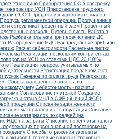
одотчетное лицо
Приобретение ОС в рассрочку
е товаров при УСН
Приостановка трудового
 доли в ООО
Продажа излишков материалов
Пропуск регламентной операции
Пропущенные
ля и сотрудника
Процентный заем
Процентный
одственные расходы
Путевые листы
Работа в
иске
Разбивка платежа при перечислении ДС
рат
Распределение НДС
Распределение прибыли
нергию
Расчет себестоимости
Расчетные листки
аллолома
Реализация нескольким контрагентам
 товаров на УСН со ставками НДС 20 (10)%
люте
Реализация товаров, учитываемых по
ной деятельности
Регистрация продавцом счет-
отпусков
Резервы по оплате труда
Резервы по
25г
Сборка малоценного объекта из
оинскому учету
Себестоимость - расчет и
ржаниями
Согласование платежей
Создание
загрузка и отзыв МЧД в СФР (бывший ФСС)
овой продукции
Списание задолженности
писание материалов из эксплуатации
Списание
писание материалов по средней (на
ие НДС на затраты
Списание переплаты налога
, подлежащих первоначальной постановке на
й рождения
Способы отражения зарплаты
тых активов
Страховые взносы
Страховые