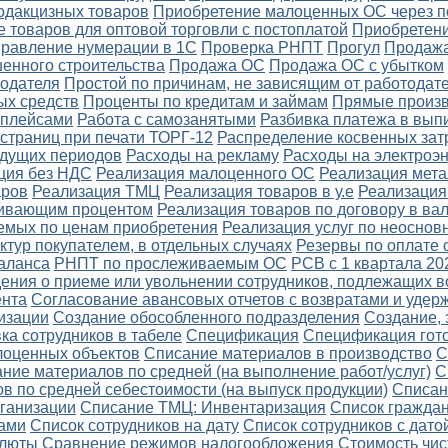
одакцизных товаров
Приобретение малоценных ОС через п
 товаров для оптовой торговли с постоплатой
Приобретени
правление нумерации в 1С
Проверка РНПТ
Прогул
Продажа
енного строительства
Продажа ОС
Продажа ОС с убытком
тодателя
Простой по причинам, не зависящим от работодате
ых средств
Проценты по кредитам и займам
Прямые произв
тплейсами
Работа с самозанятыми
Разбивка платежа в вып
страниц при печати ТОРГ-12
Распределение косвенных зат
удущих периодов
Расходы на рекламу
Расходы на электроэ
ция без НДС
Реализация малоценного ОС
Реализация мет
аров
Реализация ТМЦ
Реализация товаров в у.е
Реализация
ичивающим процентом
Реализация товаров по договору в ва
емых по ценам приобретения
Реализация услуг по неоснов
ктур покупателем, в отдельных случаях
Резервы по оплате 
аланса
РНПТ по прослеживаемым ОС
РСВ с 1 квартала 20
ения о приеме или увольнении сотрудников, подлежащих в
ента
Согласование авансовых отчетов с возвратами и уде
изации
Создание обособленного подразделения
Создание, 
ка сотрудников в табеле
Спецификация
Спецификация гот
лоценных объектов
Списание материалов в производство
С
ние материалов по средней (на выполнение работ/услуг)
С
в по средней себестоимости (на выпуск продукции)
Списан
ганизации
Списание ТМЦ: Инвентаризация
Список граждан
ами
Список сотрудников на дату
Список сотрудников с дато
алюты
Сравнение режимов налогообложения
Стоимость чис