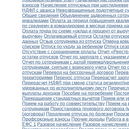
взносов
Начисление отпускных при шестидневке
НДФЛ с аванса
Невозвращенные подотчетные с
Общие сведения
Объединение задвоенных сотр
инвалидами
Оплата за период повышения квал
по среднему в командировке в месяце приема на
Оплата труда по схеме «оклад и процент от выру
выручки»
Оплачиваемый отпуск
Остатки отпуско
данных
Отзыв сотрудника из отпуска
Отмена ком
списком
Отпуск по уходу за ребенком
Отпуск сез
Отсутствие с сохранением оплаты
Отчет «Реестр
остатки отпусков
Отчет по зарплате с указанием
Отчет по сотрудникам с датой приема/увольнени
сотрудникам, снятым с воинского учета
Отчет по 
отпускам
Перевод на бессрочный договор
Перево
территориями
Перенос отпуска
Перерасчет зарп
Перерасчет НДФЛ при смене статуса резидент/н
удержанных по исполнительному листу
Перечисл
выплаты доходов
Пособие на погребение
Постоя
Прекращение стандартных вычетов
Прием или у
Прием на работу по совместительству
Прием на 
сотрудникам
Приостановка трудового договора (
(договора)
Продление отпуска по болезни
Произ
Профсоюзные взносы
Прочие доходы
Работа в 
ЕФС 1
Разовое начисление
Разовое начисление