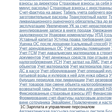
взносы за директора
Страховые взносы за себя
минус расходы)
Страховые взносы с иностранны
Счет-фактура на аванс
Табель учета рабочего в
заготовительные расходы
Транспортный налог
Т
ликвидационного оценочного обязательства до в
эксплуатацию
Увеличение УК за счет нераспред
аннулирование записи в книге продаж
Удержание
задолженности
Упаковки номенклатуры
УПД (соз
Уставный капитал
Уступка права требования (дог
Уценка ОС после дооценки (сальдовый способ)
У
Учет арендованных ОС
Учет аренды помещения
Учет ГСМ
Учет давальческих материалов в строи
документов
Учет денежных средств при отзыве л
налогообложения УСН
Учет затрат на ДМС
Учет 
объектов
Учет материалов
Учет материалов при 
ДС в кассе
Учет оборудования
Учет операций ку
питьевой воды и кулеров к ней для нужд офиса
У
будущих периодов при ликвидации
Учет резерво
Учет товаров при смене объекта налогообложени
возвратной тары
Учетная политика для целей Н
Фиксированные страховые взносы ИП
Финансов
Формирование счет-фактуры налоговым агентом
вине сотрудника
Эквайринг. Подключение и наст
1С:Зарплата и управление персоналом
Автоматическая рассылка расчетных листков
Бол